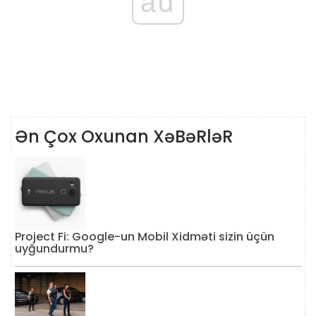
ad
Ən Çox Oxunan XəBəRləR
Project Fi: Google-un Mobil Xidməti sizin üçün
uyğundurmu?