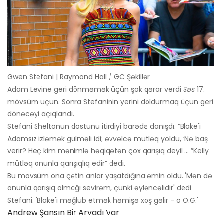
Gwen Stefani | Raymond Hall / GC Şəkillər
Adam Levine geri dönməmək üçün şok qərar verdi
Səs
17.
mövsüm üçün. Sonra Stefaninin yerini doldurmaq üçün geri
dönəcəyi açıqlandı.
Stefani Sheltonun dostunu itirdiyi barədə danışdı. “Blake'i
Adamsız izləmək gülməli idi; əvvəlcə mütləq yoldu, ‘Nə baş
verir? Heç kim mənimlə həqiqətən çox qarışıq deyil ... ”Kelly
mütləq onunla qarışıqlıq edir” dedi.
Bu mövsüm ona çətin anlar yaşatdığına əmin oldu. 'Mən də
onunla qarışıq olmağı sevirəm, çünki əyləncəlidir' dedi
Stefani. 'Blake'i məğlub etmək həmişə xoş gəlir - o O.G.'
Andrew Şansın Bir Arvadı Var