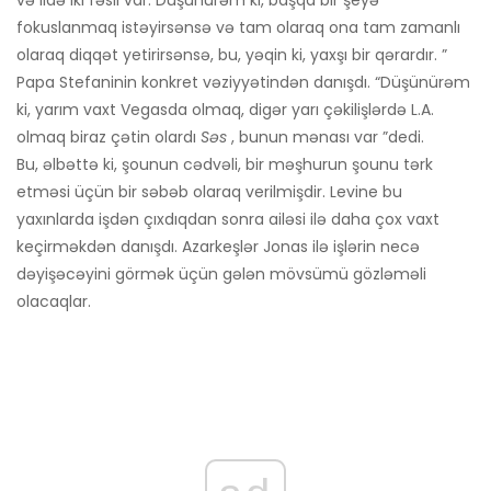
və ildə iki fəsil var. Düşünürəm ki, başqa bir şeyə
fokuslanmaq istəyirsənsə və tam olaraq ona tam zamanlı
olaraq diqqət yetirirsənsə, bu, yəqin ki, yaxşı bir qərardır. ”
Papa Stefaninin konkret vəziyyətindən danışdı. “Düşünürəm
ki, yarım vaxt Vegasda olmaq, digər yarı çəkilişlərdə L.A.
olmaq biraz çətin olardı
Səs
, bunun mənası var ”dedi.
Bu, əlbəttə ki, şounun cədvəli, bir məşhurun ​​şounu tərk
etməsi üçün bir səbəb olaraq verilmişdir. Levine bu
yaxınlarda işdən çıxdıqdan sonra ailəsi ilə daha çox vaxt
keçirməkdən danışdı. Azarkeşlər Jonas ilə işlərin necə
dəyişəcəyini görmək üçün gələn mövsümü gözləməli
olacaqlar.