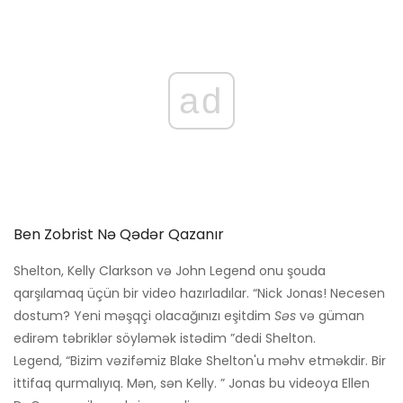
ad
Ben Zobrist Nə Qədər Qazanır
Shelton, Kelly Clarkson və John Legend onu şouda
qarşılamaq üçün bir video hazırladılar. “Nick Jonas! Necesen
dostum? Yeni məşqçi olacağınızı eşitdim
Səs
və güman
edirəm təbriklər söyləmək istədim ”dedi Shelton.
Legend, “Bizim vəzifəmiz Blake Shelton'u məhv etməkdir. Bir
ittifaq qurmalıyıq. Mən, sən Kelly. ” Jonas bu videoya Ellen