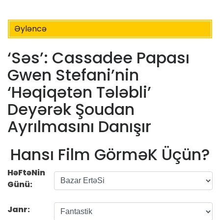
Əyləncə
‘Səs’: Cassadee Papası
Gwen Stefani’nin
‘Həqiqətən Tələbli’
Deyərək Şoudan
Ayrılmasını Danışır
Hansı Film GörməK Üçün?
HəFtəNin
Günü:
Janr: