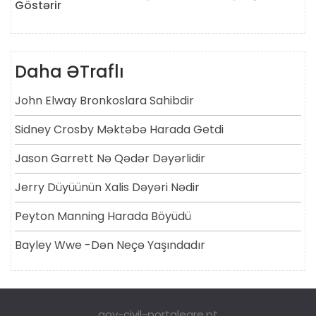
Göstərir
Daha ƏTraflı
John Elway Bronkoslara Sahibdir
Sidney Crosby Məktəbə Harada Getdi
Jason Garrett Nə Qədər Dəyərlidir
Jerry Düyüünün Xalis Dəyəri Nədir
Peyton Manning Harada Böyüdü
Bayley Wwe -dən Neçə Yaşındadır
gov-civil-portalegre.pt