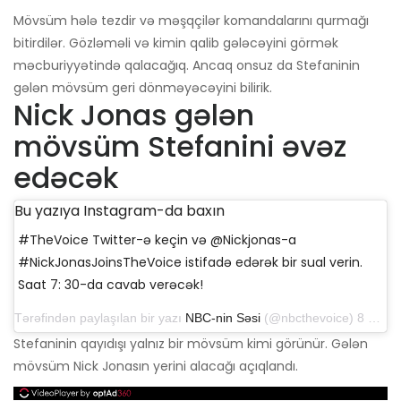
Mövsüm hələ tezdir və məşqçilər komandalarını qurmağı
bitirdilər. Gözləməli və kimin qalib gələcəyini görmək
məcburiyyətində qalacağıq. Ancaq onsuz da Stefaninin
gələn mövsüm geri dönməyəcəyini bilirik.
Nick Jonas gələn
mövsüm Stefanini əvəz
edəcək
Bu yazıya Instagram-da baxın
#TheVoice Twitter-ə keçin və @Nickjonas-a
#NickJonasJoinsTheVoice istifadə edərək bir sual verin.
Saat 7: 30-da cavab verəcək!
Tərəfindən paylaşılan bir yazı
NBC-nin Səsi
(@nbcthevoice) 8 oktyabr 2019-cu il, saat 6: 12-də PDT
Stefaninin qayıdışı yalnız bir mövsüm kimi görünür. Gələn
mövsüm Nick Jonasın yerini alacağı açıqlandı.