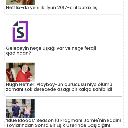
Netflix-də yenilik: İyun 2017-ci il buraxılışı
Gələcəyin neçə uşağı var və neçə fərqli
qadından?
Hugh Hefner: Playboy-un qurucusu niyə ölümü
zamanı şok dərəcədə aşağı bir xalqa sahib idi
‘Blue Bloods’ Season 10 Fragmanı Jamie'nin Eddini
Toylarından Sonra Bir Eşik Üzərində Daşıdığını