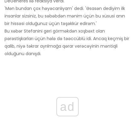
DeGeneres ilə reaksiya verdi.
'Mən bundan çox həyəcanlıyam' dedi. 'Əsasən dediyim ilk
insanlar sizsiniz, bu səbəbdən mənim üçün bu xüsusi anın
bir hissəsi olduğunuz üçün təşəkkür edirəm.'
Bu xəbər Stefanini geri görməkdən xoşbəxt olan
pərəstişkarları üçün hələ də təəccüblü idi. Ancaq keçmiş bir
qalib, niyə təkrar ayrılmağa qərar verəcəyinin məntiqli
olduğunu danışdı.
ad