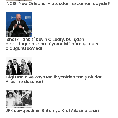
‘NCIS: New Orleans’ Hiatusdan nə zaman qayıdır?
'Shark Tank's' Kevin O'Leary, bu işdən
qovulduqdan sonra öyrəndiyi 1 nömrəli dərs
olduğunu söylədi
Gigi Hadid və Zayn Malik yenidən tanış olurlar -
Ailəsi nə düşünür?
JFK sui-qəsdinin Britaniya Kral Ailəsinə təsiri