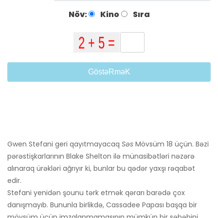
Növ:
Kino
Sıra
GöstəRməK
Gwen Stefani geri qayıtmayacaq
Səs
Mövsüm 18 üçün. Bəzi
pərəstişkarlarının Blake Shelton ilə münasibətləri nəzərə
alınaraq ürəkləri ağrıyır ki, bunlar bu qədər yaxşı rəqabət
edir.
Stefani yenidən şounu tərk etmək qərarı barədə çox
danışmayıb. Bununla birlikdə, Cassadee Papası başqa bir
mövsüm üçün imzalanmamasının mümkün bir səbəbini