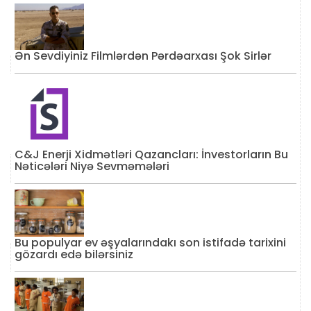
Ən Sevdiyiniz Filmlərdən Pərdəarxası Şok Sirlər
C&J Enerji Xidmətləri Qazancları: İnvestorların Bu
Nəticələri Niyə Sevməmələri
Bu populyar ev əşyalarındakı son istifadə tarixini
gözardı edə bilərsiniz