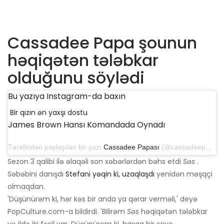
Cassadee Papa şounun
həqiqətən tələbkar
olduğunu söylədi
Bu yazıya Instagram-da baxın
Bir qızın ən yaxşı dostu
James Brown Hansı Komandada Oynadı
Tərəfindən paylaşılan bir yazı
Cassadee Papası
(@cassadeepope) 27 sentyabr 2019-cu il tarixdə, saat 10: 53-də PDT
Sezon 3 qalibi ilə əlaqəli son xəbərlərdən bəhs etdi
Səs
.
Səbəbini danışdı
Stefani yəqin ki, uzaqlaşdı
yenidən məşqçi
olmaqdan.
'Düşünürəm ki, hər kəs bir anda ya qərar verməli,' deyə
PopCulture.com-a bildirdi. 'Bilirəm
Səs
həqiqətən tələbkar