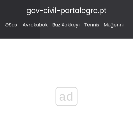
gov-civil-portalegre.pt
ƏSas
Avrokubok
Buz Xokkeyı
Tennis
Müğənni
ad