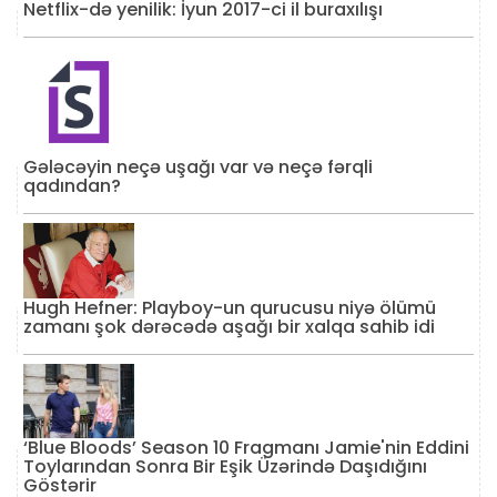
Netflix-də yenilik: İyun 2017-ci il buraxılışı
Gələcəyin neçə uşağı var və neçə fərqli
qadından?
Hugh Hefner: Playboy-un qurucusu niyə ölümü
zamanı şok dərəcədə aşağı bir xalqa sahib idi
‘Blue Bloods’ Season 10 Fragmanı Jamie'nin Eddini
Toylarından Sonra Bir Eşik Üzərində Daşıdığını
Göstərir