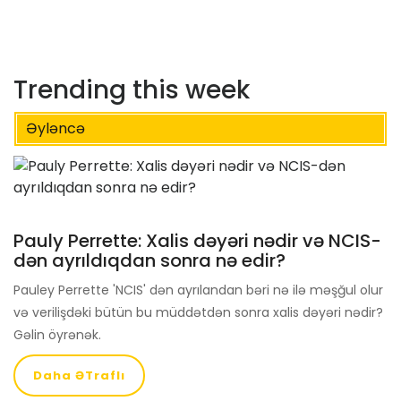
Trending this week
Əyləncə
Pauly Perrette: Xalis dəyəri nədir və NCIS-
dən ayrıldıqdan sonra nə edir?
Pauley Perrette 'NCIS' dən ayrılandan bəri nə ilə məşğul olur
və verilişdəki bütün bu müddətdən sonra xalis dəyəri nədir?
Gəlin öyrənək.
Daha ƏTraflı