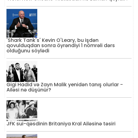
'Shark Tank's' Kevin O'Leary, bu işdən
qovulduqdan sonra öyrəndiyi 1 nömrəli dərs
olduğunu söylədi
Gigi Hadid və Zayn Malik yenidən tanış olurlar -
Ailəsi nə düşünür?
JFK sui-qəsdinin Britaniya Kral Ailəsinə təsiri