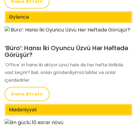
Daha ƏTraflı
Əyləncə
‘Büro’: Hansı İki Oyuncu Üzvü Hər Həftədə
Görüşür?
'Office' in hansı iki aktyor üzvü hələ də hər həftə birlikdə
vaxt keçirir? Bəli, onları göndərdiyimizi bilirlər və onlar
içəridədirlər.
Daha ƏTraflı
Mədəniyyət