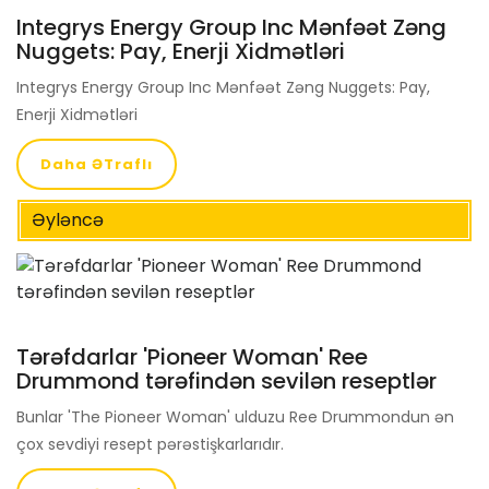
Integrys Energy Group Inc Mənfəət Zəng
Nuggets: Pay, Enerji Xidmətləri
Integrys Energy Group Inc Mənfəət Zəng Nuggets: Pay,
Enerji Xidmətləri
Daha ƏTraflı
Əyləncə
Tərəfdarlar 'Pioneer Woman' Ree
Drummond tərəfindən sevilən reseptlər
Bunlar 'The Pioneer Woman' ulduzu Ree Drummondun ən
çox sevdiyi resept pərəstişkarlarıdır.