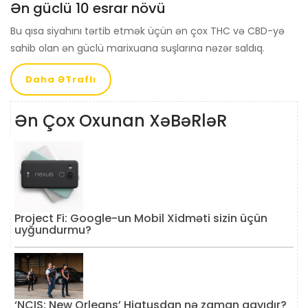
Ən güclü 10 esrar növü
Bu qısa siyahını tərtib etmək üçün ən çox THC və CBD-yə
sahib olan ən güclü marixuana suşlarına nəzər saldıq.
Daha ƏTraflı
Ən Çox Oxunan XəBəRləR
Project Fi: Google-un Mobil Xidməti sizin üçün
uyğundurmu?
‘NCIS: New Orleans’ Hiatusdan nə zaman qayıdır?