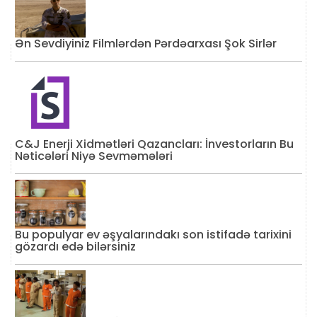
Ən Sevdiyiniz Filmlərdən Pərdəarxası Şok Sirlər
C&J Enerji Xidmətləri Qazancları: İnvestorların Bu
Nəticələri Niyə Sevməmələri
Bu populyar ev əşyalarındakı son istifadə tarixini
gözardı edə bilərsiniz