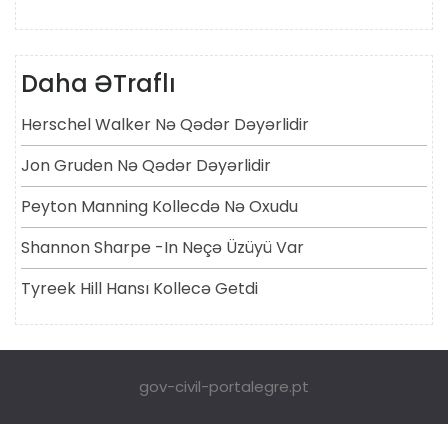
Daha ƏTraflı
Herschel Walker Nə Qədər Dəyərlidir
Jon Gruden Nə Qədər Dəyərlidir
Peyton Manning Kollecdə Nə Oxudu
Shannon Sharpe -in Neçə Üzüyü Var
Tyreek Hill Hansı Kollecə Getdi
gov-civil-portalegre.pt