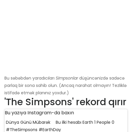
Bu səbəbdən yaradıcıları
Simpsonlar
düşüncənizdə sadəcə
parlaq bir sona sahib olun. (Ancaq narahat olmayın! Tezliklə
istifadə etmək planınız yoxdur.)
'The Simpsons' rekord qırır
Bu yazıya Instagram-da baxın
Dünya Günü Mübarək ⠀ Bu ilki hesabı Earth 1 People 0⠀
#TheSimpsons #EarthDay