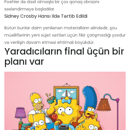
Poehler də daxil olmaqla bir çox qonaq obrazını
səsləndirməyə başladılar.
Sidney Crosby Hansı Ildə Tərtib Edildi
Bütün bunlar daim yenilənən materialların əlindədir, şou
müəlliflərinin yeni süjet xəttləri üçün fikir çatışmazlığı yoxdur
və verilişin davam etməsi ehtimalı böyükdür.
Yaradıcıların final üçün bir
planı var