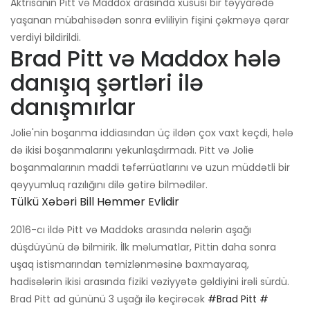
Aktrisanın Pitt və Maddox arasında xüsusi bir təyyarədə
yaşanan mübahisədən sonra evliliyin fişini çəkməyə qərar
verdiyi bildirildi.
Brad Pitt və Maddox hələ
danışıq şərtləri ilə
danışmırlar
Jolie'nin boşanma iddiasından üç ildən çox vaxt keçdi, hələ
də ikisi boşanmalarını yekunlaşdırmadı. Pitt və Jolie
boşanmalarının maddi təfərrüatlarını və uzun müddətli bir
qəyyumluq razılığını dilə gətirə bilmədilər.
Tülkü Xəbəri Bill Hemmer Evlidir
2016-cı ildə Pitt və Maddoks arasında nələrin aşağı
düşdüyünü də bilmirik. İlk məlumatlar, Pittin daha sonra
uşaq istismarından təmizlənməsinə baxmayaraq,
hadisələrin ikisi arasında fiziki vəziyyətə gəldiyini irəli sürdü.
Brad Pitt ad gününü 3 uşağı ilə keçirəcək
#Brad Pitt
#