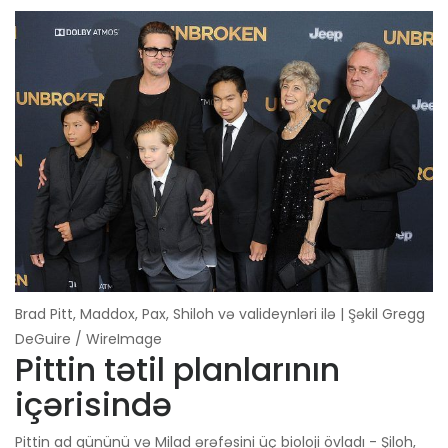
Brad Pitt, Maddox, Pax, Shiloh və valideynləri ilə | Şəkil Gregg
DeGuire / WireImage
Pittin tətil planlarının
içərisində
Pittin ad gününü və Milad ərəfəsini üç bioloji övladı - Şiloh,