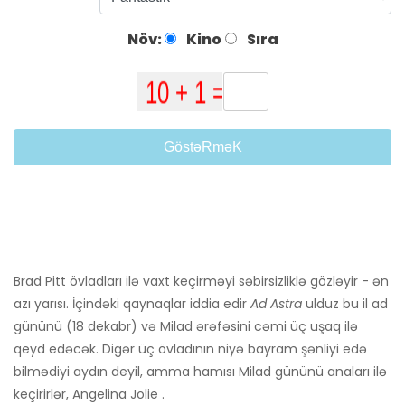
Növ:
Kino
Sıra
GöstəRməK
Brad Pitt övladları ilə vaxt keçirməyi səbirsizliklə gözləyir - ən
azı yarısı. İçindəki qaynaqlar iddia edir
Ad Astra
ulduz bu il ad
gününü (18 dekabr) və Milad ərəfəsini cəmi üç uşaq ilə
qeyd edəcək. Digər üç övladının niyə bayram şənliyi edə
bilmədiyi aydın deyil, amma hamısı Milad gününü anaları ilə
keçirirlər, Angelina Jolie .