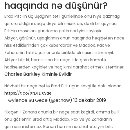
haqqında nə düşünür?
Brad Pitt-in üç uşağının tətil günlərində onu niyə qazmağı
qərara aldığını dəqiq deyə bilməsək də, daxili bir qaynaq
Pitt-in məsələni gündəmə gətirmədiyini söyləyir.
Aktyor, görünür, uşaqlarının onun haqqında həqiqətən necə
hiss etdiklərindən çox xəbərdardır və Maddox, Pax və
Zaharanın tətil üçün onunla birlikdə olmasını istəməyib.
Aktyor bilir ki, hamısı son bir neçə ildə çox dramatik
hadisələrdən keçiblər və heç kimi narahat etmək istəmirlər.
Charles Barkley Kiminlə Evlidir
Növbəti bir neçə həftə Brad Pitt üçün sevgi ilə dolu olacaq
https://t.co/XrDFLlXSae
- Əyləncə Bu Gecə (@etnow)
13 dekabr 2019
“Keçən il Zahara onunla bir neçə saat keçirdi, amma bu il
onu gözləmir. Brad artıq Maddox, Pax və ya Zaharanın
gəlməsini istəməz. Bunun hamını narahat etdiyini bilir.