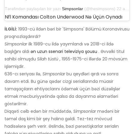
Tərəfindən paylaşılan bir yazı
Simpsonlar
(@thesimpsons) 22 aprel 2020-ci il tarixində, saat 9: 44-də PDT
Nfl Komandası Colton Underwood Nə Üçün Oynadı
İLGİLİ:
1993-cü ildən bəri bir 'Simpsons' Bölümü Koronavirusu
proqnozlaşdırırdı?
Simpsonlar
ilk 1989-cu ildə yayımlandı və 2018-ci ildə
başlığını aldı
ən uzun ssenari televiziya şousu
. Əvvəlki titul
sahibi olmuşdu
Silah tüstü
, 1955-1975-ci illərdə 20 mövsüm
işləmişdir.
636-cı seriyası ilə,
Simpsonlar
bu qeydləri qırdı və sonra
davam etdi. Bu günə qədər cizgi seriallarında müasir
tamaşaçıların ehtiyaclarını ödəmək üçün bəzi düzəlişlər
etmək məcburiyyətində qalsa da dayanma əlamətləri
göstərilmir.
Diqqəti cəlb edən bir müddətdə,
Simpsonlar
mədəni bir
təməl daş kimi bir şey halına gəldi. Tez-tez mövcud
hadisələrə şərh verir. Əslində, bəzi pərəstişkarlar serialın
falçılıq xüsusiyyətlərinə sahib olduğuna və qətl