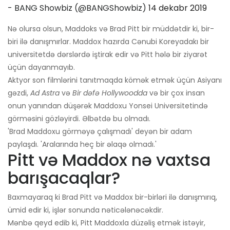
- BANG Showbiz (@BANGShowbiz)
14 dekabr 2019
Nə olursa olsun, Maddoks və Brad Pitt bir müddətdir ki, bir-
biri ilə danışmırlar. Maddox hazırda Cənubi Koreyadakı bir
universitetdə dərslərdə iştirak edir və Pitt hələ bir ziyarət
üçün dayanmayıb.
Aktyor son filmlərini tanıtmaqda kömək etmək üçün Asiyanı
gəzdi,
Ad Astra
və
Bir dəfə Hollywoodda
və bir çox insan
onun yanından düşərək Maddoxu Yonsei Universitetində
görməsini gözləyirdi. Əlbətdə bu olmadı.
'Brad Maddoxu görməyə çalışmadı' deyən bir adam
paylaşdı. 'Aralarında heç bir əlaqə olmadı.'
Pitt və Maddox nə vaxtsa
barışacaqlar?
Baxmayaraq ki Brad Pitt və Maddox bir-birləri ilə danışmırıq,
ümid edir ki, işlər sonunda nəticələnəcəkdir.
Mənbə qeyd edib ki, Pitt Maddoxla düzəliş etmək istəyir,