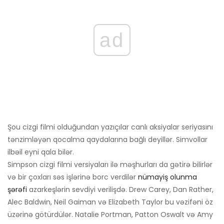
ad
Şou cizgi filmi olduğundan yazıçılar canlı aksiyalar seriyasını
tənzimləyən qocalma qaydalarına bağlı deyillər. Simvollar
ilbəil eyni qala bilər.
Simpson cizgi filmi versiyaları ilə məşhurları da gətirə bilirlər
və bir çoxları səs işlərinə borc verdilər
nümayiş olunma
şərəfi
azarkeşlərin sevdiyi verilişdə. Drew Carey, Dan Rather,
Alec Baldwin, Neil Gaiman və Elizabeth Taylor bu vəzifəni öz
üzərinə götürdülər. Natalie Portman, Patton Oswalt və Amy