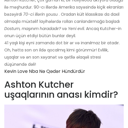
Ashton Kutcher, çox güman ki, bir Hollywood aktyoru olduğu
ilə məşhurdur. 90-cı illərdə Amerika sayəsində kiçik ekranları
bəzəyirdi
70-ci illərin şousu
. Oradan kült klassikası da daxil
olmaqla müxtəlif layihələrdə rolları canlandırmağa başladı
Dostum, maşınım haradadır?
və
Yeni evli.
Ancaq Kutcher-in
onun üçün etdiyi bütün bunlar deyil.
41 yaşlı kişi eyni zamanda dot bir ər və inanılmaz bir atadır.
Oh, hətta son on ildə qocalmış kimi görünmür! Evlilik,
uşaqlar və ən son xəyanət və qətllə əlaqəli stresi
düşünəndə dəli!
Kevin Love Nba Nə Qədər Hündürdür
Ashton Kutcher
uşaqlarının anası kimdir?