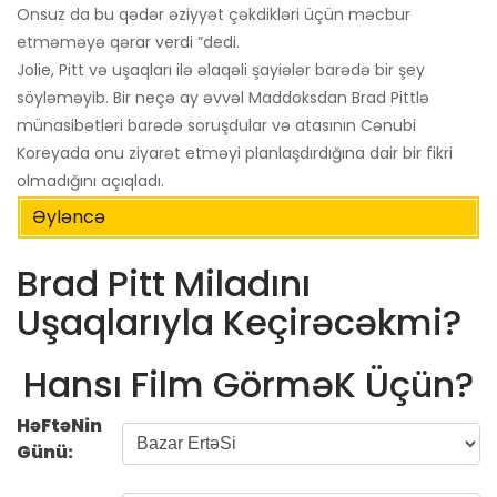
Onsuz da bu qədər əziyyət çəkdikləri üçün məcbur
etməməyə qərar verdi ”dedi.
Jolie, Pitt və uşaqları ilə əlaqəli şayiələr barədə bir şey
söyləməyib. Bir neçə ay əvvəl Maddoksdan Brad Pittlə
münasibətləri barədə soruşdular və atasının Cənubi
Koreyada onu ziyarət etməyi planlaşdırdığına dair bir fikri
olmadığını açıqladı.
Əyləncə
Brad Pitt Miladını
Uşaqlarıyla Keçirəcəkmi?
Hansı Film GörməK Üçün?
HəFtəNin
Günü: