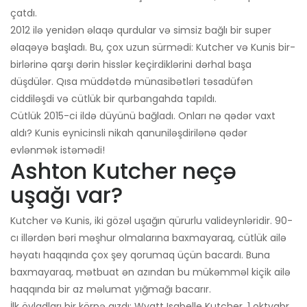
çatdı.
2012 ilə yenidən əlaqə qurdular və simsiz bağlı bir super
əlaqəyə başladı. Bu, çox uzun sürmədi: Kutcher və Kunis bir-
birlərinə qarşı dərin hisslər keçirdiklərini dərhal başa
düşdülər. Qısa müddətdə münasibətləri təsadüfən
ciddiləşdi və cütlük bir qurbangahda tapıldı.
Cütlük 2015-ci ildə düyünü bağladı. Onları nə qədər vaxt
aldı? Kunis eynicinsli nikah qanuniləşdirilənə qədər
evlənmək istəmədi!
Ashton Kutcher neçə
uşağı var?
Kutcher və Kunis, iki gözəl uşağın qürurlu valideynləridir. 90-
cı illərdən bəri məşhur olmalarına baxmayaraq, cütlük ailə
həyatı haqqında çox şey qorumaq üçün bacardı. Buna
baxmayaraq, mətbuat ən azından bu mükəmməl kiçik ailə
haqqında bir az məlumat yığmağı bacarır.
İlk övladları bir körpə qızdı: Wyatt Isabelle Kutcher. 1 oktyabr