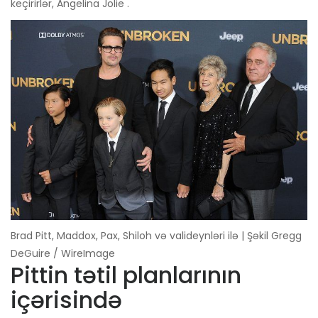
keçirirlər, Angelina Jolie .
Brad Pitt, Maddox, Pax, Shiloh və valideynləri ilə | Şəkil Gregg
DeGuire / WireImage
Pittin tətil planlarının
içərisində