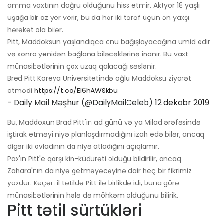
amma vaxtının doğru olduğunu hiss etmir. Aktyor 18 yaşlı
uşağa bir az yer verir, bu da hər iki tərəf üçün ən yaxşı
hərəkət ola bilər.
Pitt, Maddoksun yaşlandıqca onu bağışlayacağına ümid edir
və sonra yenidən bağlana biləcəklərinə inanır. Bu vaxt
münasibətlərinin çox uzaq qalacağı səslənir.
Bred Pitt Koreya Universitetində oğlu Maddoksu ziyarət
etmədi
https://t.co/El6hAWSkbu
- Daily Mail Məşhur (@DailyMailCeleb)
12 dekabr 2019
Bu, Maddoxun Brad Pitt'in ad günü və ya Milad ərəfəsində
iştirak etməyi niyə planlaşdırmadığını izah edə bilər, ancaq
digər iki övladının da niyə atladığını açıqlamır.
Pax'ın Pitt'e qarşı kin-küdurəti olduğu bildirilir, ancaq
Zahara'nın da niyə getməyəcəyinə dair heç bir fikrimiz
yoxdur. Keçən il tətildə Pitt ilə birlikdə idi, buna görə
münasibətlərinin hələ də möhkəm olduğunu bilirik.
Pitt tətil sürtükləri