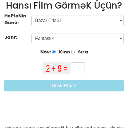
Hansı Film GörməK Üçün?
HəFtəNin
Günü:
Janr:
Növ:
Kino
Sıra
GöstəRməK