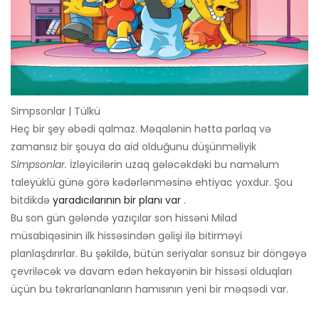
Simpsonlar | Tülkü
Heç bir şey əbədi qalmaz. Məqalənin hətta parlaq və
zamansız bir şouya da aid olduğunu düşünməliyik
Simpsonlar.
İzləyicilərin uzaq gələcəkdəki bu naməlum
taleyüklü günə görə kədərlənməsinə ehtiyac yoxdur. Şou
bitdikdə
yaradıcılarının bir planı var
.
Bu son gün gələndə yazıçılar son hissəni Milad
müsabiqəsinin ilk hissəsindən gəlişi ilə bitirməyi
planlaşdırırlar. Bu şəkildə, bütün seriyalar sonsuz bir döngəyə
çevriləcək və davam edən hekayənin bir hissəsi olduqları
üçün bu təkrarlananların hamısının yeni bir məqsədi var.