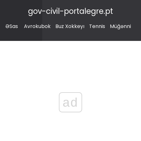
gov-civil-portalegre.pt
ƏSas
Avrokubok
Buz Xokkeyı
Tennis
Müğənni
ad