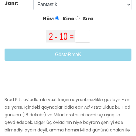
Janr:
Növ:
Kino
Sıra
GöstəRməK
Brad Pitt övladları ilə vaxt keçirməyi səbirsizliklə gözləyir - ən
azı yarısı. İçindəki qaynaqlar iddia edir
Ad Astra
ulduz bu il ad
gününü (18 dekabr) və Milad ərəfəsini cəmi üç uşaq ilə
qeyd edəcək. Digər üç övladının niyə bayram şənliyi edə
bilmədiyi aydın deyil, amma hamısı Milad gününü anaları ilə