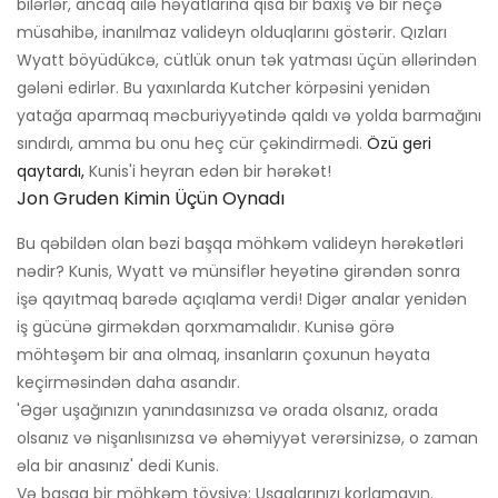
bilərlər, ancaq ailə həyatlarına qısa bir baxış və bir neçə
müsahibə, inanılmaz valideyn olduqlarını göstərir. Qızları
Wyatt böyüdükcə, cütlük onun tək yatması üçün əllərindən
gələni edirlər. Bu yaxınlarda Kutcher körpəsini yenidən
yatağa aparmaq məcburiyyətində qaldı və yolda barmağını
sındırdı, amma bu onu heç cür çəkindirmədi.
Özü geri
qaytardı,
Kunis'i heyran edən bir hərəkət!
Jon Gruden Kimin Üçün Oynadı
Bu qəbildən olan bəzi başqa möhkəm valideyn hərəkətləri
nədir? Kunis, Wyatt və münsiflər heyətinə girəndən sonra
işə qayıtmaq barədə açıqlama verdi! Digər analar yenidən
iş gücünə girməkdən qorxmamalıdır. Kunisə görə
möhtəşəm bir ana olmaq, insanların çoxunun həyata
keçirməsindən daha asandır.
'Əgər uşağınızın yanındasınızsa və orada olsanız, orada
olsanız və nişanlısınızsa və əhəmiyyət verərsinizsə, o zaman
əla bir anasınız' dedi Kunis.
Və başqa bir möhkəm tövsiyə: Uşaqlarınızı korlamayın.