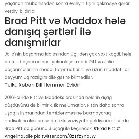
yaşanan mübahisədən sonra evliliyin fişini çəkməyə qərar
verdiyi bildirildi.
Brad Pitt və Maddox hələ
danışıq şərtləri ilə
danışmırlar
Jolie'nin boşanma iddiasından üç ildən çox vaxt keçdi, hələ
də ikisi boşanmalarını yekunlaşdırmadı. Pitt və Jolie
boşanmalarının maddi təfərrüatlarını və uzun müddətli bir
qəyyumluq razılığını dilə gətirə bilmədilər.
Tülkü Xəbəri Bill Hemmer Evlidir
2016-cı ildə Pitt və Maddoks arasında nələrin aşağı
düşdüyünü də bilmirik. İlk məlumatlar, Pittin daha sonra
uşaq istismarından təmizlənməsinə baxmayaraq,
hadisələrin ikisi arasında fiziki vəziyyətə gəldiyini irəli sürdü.
Brad Pitt ad gününü 3 uşağı ilə keçirəcək
#Brad Pitt
#
AngelinaJolie
pic.twitter.com/8zTfzYnoJW