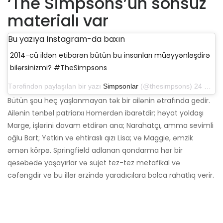
‘The Simpsons’un sonsuz
materialı var
Bu yazıya Instagram-da baxın
2014-cü ildən etibarən bütün bu insanları müəyyənləşdirə
bilərsinizmi? #TheSimpsons
Tərəfindən paylaşılan bir yazı
Simpsonlar
(@thesimpsons) 24 Fevral 2019 tarixində 9:30 PST
Bütün şou heç yaşlanmayan tək bir ailənin ətrafında gedir.
Ailənin tənbəl patriarxı Homerdən ibarətdir; həyat yoldaşı
Marge, işlərini davam etdirən ana; Narahatçı, amma sevimli
oğlu Bart; Yetkin və ehtiraslı qızı Lisa; və Maggie, əmzik
əmən körpə. Springfield adlanan qondarma hər bir
qəsəbədə yaşayırlar və süjet tez-tez metafikal və
cəfəngdir və bu illər ərzində yaradıcılara bolca rahatlıq verir.