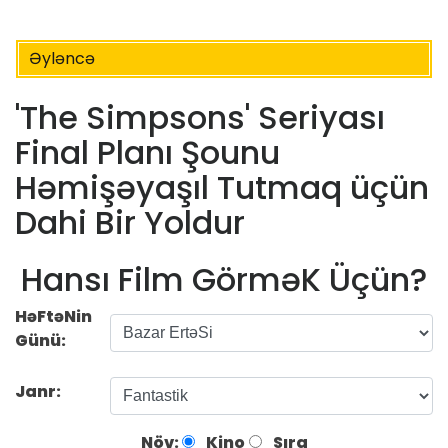
Əyləncə
'The Simpsons' Seriyası
Final Planı Şounu
Həmişəyaşıl Tutmaq üçün
Dahi Bir Yoldur
Hansı Film GörməK Üçün?
HəFtəNin
Günü:
Janr:
Növ:
Kino
Sıra