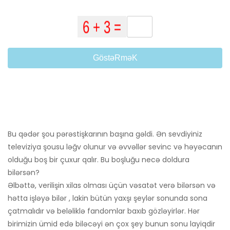
GöstəRməK
Bu qədər şou pərəstişkarının başına gəldi. Ən sevdiyiniz
televiziya şousu ləğv olunur və əvvəllər sevinc və həyəcanın
olduğu boş bir çuxur qalır. Bu boşluğu necə doldura
bilərsən?
Əlbəttə, verilişin xilas olması üçün vəsatət verə bilərsən və
hətta işləyə bilər , lakin bütün yaxşı şeylər sonunda sona
çatmalıdır və beləliklə fandomlar baxıb gözləyirlər. Hər
birimizin ümid edə biləcəyi ən çox şey bunun sonu layiqdir