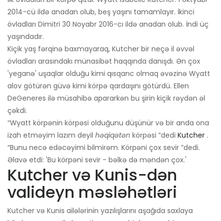
2014-cü ildə anadan olub, beş yaşını tamamlayır. İkinci
övladları Dimitri 30 Noyabr 2016-cı ildə anadan olub. İndi üç
yaşındadır.
Kiçik yaş fərqinə baxmayaraq, Kutcher bir neçə il əvvəl
övladları arasındakı münasibət haqqında danışdı. Ən çox
'yeganə' uşaqlar olduğu kimi qısqanc olmaq əvəzinə Wyatt
alov götürən güvə kimi körpə qardaşını götürdü. Ellen
DeGeneres ilə müsahibə apararkən bu şirin kiçik rəydən əl
çəkdi.
“Wyatt körpənin körpəsi olduğunu düşünür və bir anda ona
izah etməyim lazım deyil
həqiqətən
körpəsi ”dedi
Kutcher
.
“Bunu necə edəcəyimi bilmirəm. Körpəni çox sevir ”dedi.
Əlavə etdi: 'Bu körpəni sevir - bəlkə də məndən çox.'
Kutcher və Kunis-dən
valideyn məsləhətləri
Kutcher və Kunis ailələrinin yazılışlarını aşağıda saxlaya