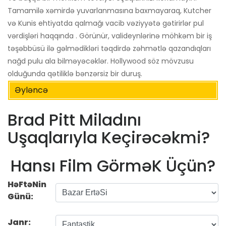
Tamamilə xəmirdə yuvarlanmasına baxmayaraq, Kutcher
və Kunis ehtiyatda qalmağı vacib vəziyyətə gətirirlər pul
vərdişləri haqqında . Görünür, valideynlərinə möhkəm bir iş
təşəbbüsü ilə gəlmədikləri təqdirdə zəhmətlə qazandıqları
nağd pulu ala bilməyəcəklər. Hollywood söz mövzusu
olduğunda qətiliklə bənzərsiz bir duruş.
Əyləncə
Brad Pitt Miladını
Uşaqlarıyla Keçirəcəkmi?
Hansı Film GörməK Üçün?
HəFtəNin
Günü:
Janr: