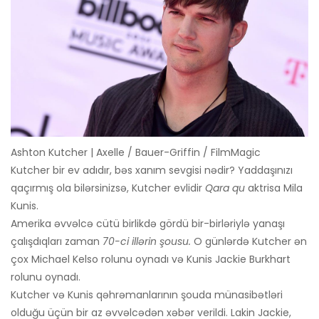
Ashton Kutcher | Axelle / Bauer-Griffin / FilmMagic
Kutcher bir ev adıdır, bəs xanım sevgisi nədir? Yaddaşınızı
qaçırmış ola bilərsinizsə, Kutcher evlidir
Qara qu
aktrisa Mila
Kunis.
Amerika əvvəlcə cütü birlikdə gördü bir-birləriylə yanaşı
çalışdıqları zaman
70-ci illərin şousu.
O günlərdə Kutcher ən
çox Michael Kelso rolunu oynadı və Kunis Jackie Burkhart
rolunu oynadı.
Kutcher və Kunis qəhrəmanlarının şouda münasibətləri
olduğu üçün bir az əvvəlcədən xəbər verildi. Lakin Jackie,