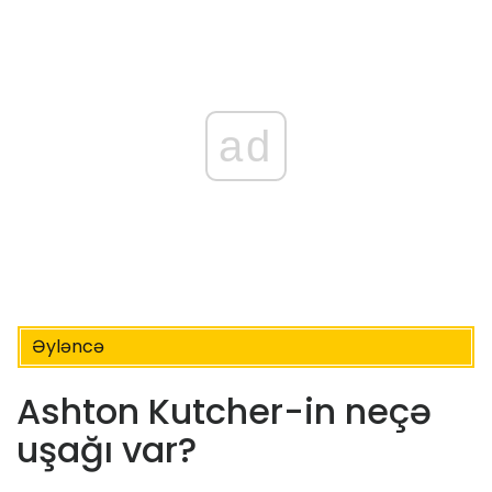
ad
Əyləncə
Ashton Kutcher-in neçə
uşağı var?