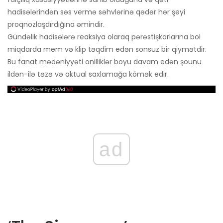
hadisələrindən səs vermə səhvlərinə qədər hər şeyi
proqnozlaşdırdığına əmindir.
Gündəlik hadisələrə reaksiya olaraq pərəstişkarlarına bol
miqdarda mem və klip təqdim edən sonsuz bir qiymətdir.
Bu fanat mədəniyyəti onilliklər boyu davam edən şounu
ildən-ilə təzə və aktual saxlamağa kömək edir.
ad