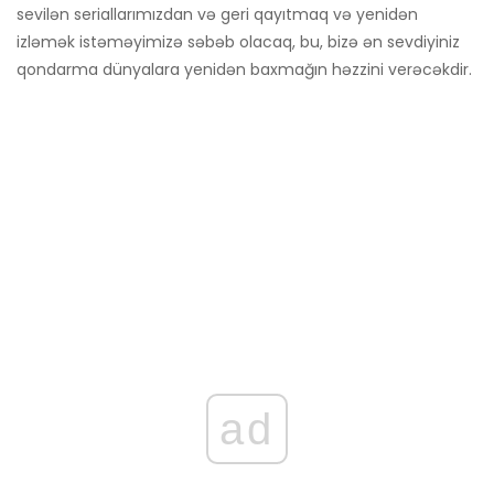
sevilən seriallarımızdan və geri qayıtmaq və yenidən
izləmək istəməyimizə səbəb olacaq, bu, bizə ən sevdiyiniz
qondarma dünyalara yenidən baxmağın həzzini verəcəkdir.
ad