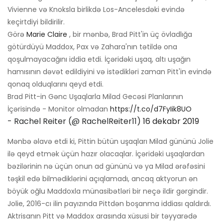
Vivienne və Knoksla birlikdə Los-Ancelesdəki evində
keçirtdiyi bildirilir.
Görə
Marie Claire
, bir mənbə, Brad Pitt'in üç övladlığa
götürdüyü Maddox, Pax və Zahara'nın tətildə ona
qoşulmayacağını iddia etdi. İçəridəki uşaq, altı uşağın
hamısının dəvət edildiyini və istədikləri zaman Pitt'in evində
qonaq olduqlarını qeyd etdi.
Brad Pitt-in Gənc Uşaqlarla Milad Gecəsi Planlarının
İçərisində - Monitor olmadan
https://t.co/d7FyIik8UO
- Rachel Reiter (@ RachelReiter11)
16 dekabr 2019
Mənbə əlavə etdi ki, Pittin bütün uşaqları Milad gününü Jolie
ilə qeyd etmək üçün hazır olacaqlar. İçəridəki uşaqlardan
bəzilərinin nə üçün onun ad gününü və ya Milad ərəfəsini
təşkil edə bilmədiklərini açıqlamadı, ancaq aktyorun ən
böyük oğlu Maddoxla münasibətləri bir neçə ildir gərgindir.
Jolie, 2016-cı ilin payızında Pittdən boşanma iddiası qaldırdı.
Aktrisanın Pitt və Maddox arasında xüsusi bir təyyarədə