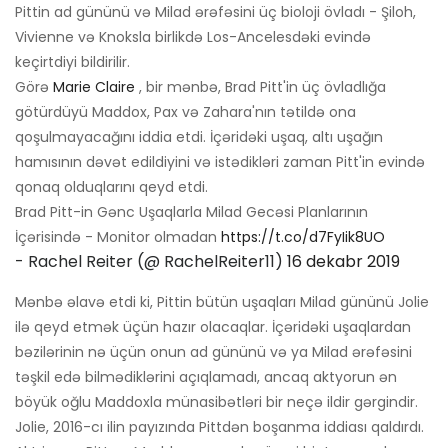
Pittin ad gününü və Milad ərəfəsini üç bioloji övladı - Şiloh,
Vivienne və Knoksla birlikdə Los-Ancelesdəki evində
keçirtdiyi bildirilir.
Görə
Marie Claire
, bir mənbə, Brad Pitt'in üç övladlığa
götürdüyü Maddox, Pax və Zahara'nın tətildə ona
qoşulmayacağını iddia etdi. İçəridəki uşaq, altı uşağın
hamısının dəvət edildiyini və istədikləri zaman Pitt'in evində
qonaq olduqlarını qeyd etdi.
Brad Pitt-in Gənc Uşaqlarla Milad Gecəsi Planlarının
İçərisində - Monitor olmadan
https://t.co/d7FyIik8UO
- Rachel Reiter (@ RachelReiter11)
16 dekabr 2019
Mənbə əlavə etdi ki, Pittin bütün uşaqları Milad gününü Jolie
ilə qeyd etmək üçün hazır olacaqlar. İçəridəki uşaqlardan
bəzilərinin nə üçün onun ad gününü və ya Milad ərəfəsini
təşkil edə bilmədiklərini açıqlamadı, ancaq aktyorun ən
böyük oğlu Maddoxla münasibətləri bir neçə ildir gərgindir.
Jolie, 2016-cı ilin payızında Pittdən boşanma iddiası qaldırdı.