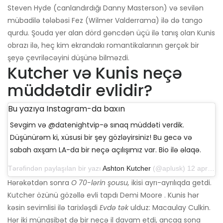
Steven Hyde (canlandırdığı Danny Masterson) və sevilən
mübadilə tələbəsi Fez (Wilmer Valderrama) ilə də tango
qurdu. Şouda yer alan dörd gəncdən üçü ilə tanış olan Kunis
obrazı ilə, heç kim ekrandakı romantikalarının gerçək bir
şeyə çevriləcəyini düşünə bilməzdi.
Kutcher və Kunis neçə
müddətdir evlidir?
Bu yazıya Instagram-da baxın
Sevgim və @datenightvip-ə sınaq müddəti verdik.
Düşünürəm ki, xüsusi bir şey gözləyirsiniz! Bu gecə və
sabah axşam LA-da bir neçə açılışımız var. Bio ilə əlaqə.
Tərəfindən paylaşılan bir yazı
Ashton Kutcher
(@aplusk) 12 aprel 2019-cu il, saat 14: 50-də PDT
Hərəkətdən sonra
O 70-lərin şousu,
ikisi ayrı-ayrılıqda getdi.
Kutcher özünü gözəllə evli tapdı Demi Moore . Kunis hər
kəsin sevimlisi ilə tarixləşdi
Evdə tək
ulduz: Macaulay Culkin.
Hər iki münasibət də bir neçə il davam etdi, ancaq sona