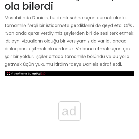
ola bilərdi
Müsahibədə Daniels, bu ikonik səhnə üçün demək olar ki,
tamamilə fərqli bir istiqamətə getdiklərini də qeyd etdi
Ofis
.
“Son anda qərar verdiyimiz şeylərdən biri də səsi tərk etmək
idi; eyni vizualların olduğu bir versiyamız da var idi, ancaq
dialoqlarını eşitmək olmurdunuz. Və bunu etmək üçün çox
şair bir yoldur. İşçilər ortada tamamilə bölündü və bu yolla
getmək üçün yuxumu itirdim ”deyə Daniels etiraf etdi.
ad