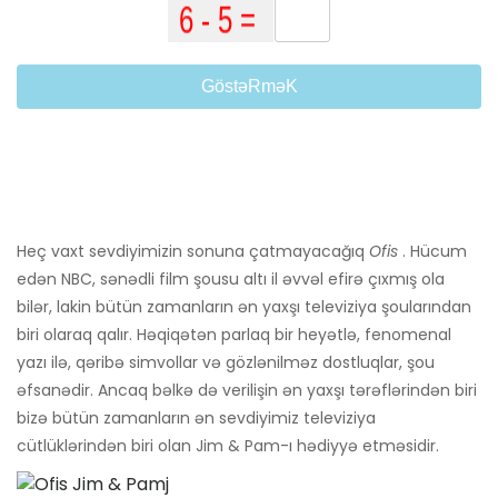
GöstəRməK
Heç vaxt sevdiyimizin sonuna çatmayacağıq
Ofis
. Hücum
edən NBC, sənədli film şousu altı il əvvəl efirə çıxmış ola
bilər, lakin bütün zamanların ən yaxşı televiziya şoularından
biri olaraq qalır. Həqiqətən parlaq bir heyətlə, fenomenal
yazı ilə, qəribə simvollar və gözlənilməz dostluqlar, şou
əfsanədir. Ancaq bəlkə də verilişin ən yaxşı tərəflərindən biri
bizə bütün zamanların ən sevdiyimiz televiziya
cütlüklərindən biri olan Jim & Pam-ı hədiyyə etməsidir.