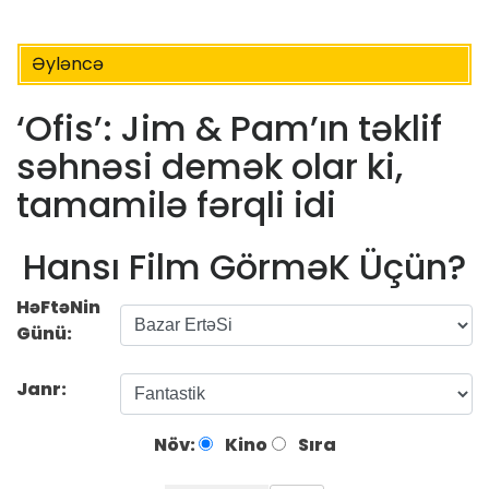
Əyləncə
‘Ofis’: Jim & Pam’ın təklif
səhnəsi demək olar ki,
tamamilə fərqli idi
Hansı Film GörməK Üçün?
HəFtəNin
Günü:
Janr:
Növ:
Kino
Sıra