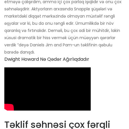
etməyə çalışırdım, amma içi çox parlaq işıqlıdır və onu çox
səhnələşdirir. Aktyorların arxasında Snapple şüşələri və
marketdəki diqqət mərkəzində olmayan müxtəlif rəngli
əşyalar var ki, bu da onu rəngli edir. Ümumilikdə bir növ
qaranlıq və fırtınalıdır. Deməli, bu çox adi bir mühitdir, lakin
xüsusi dramatik bir hiss vermək üçün müəyyən qərarlar
verdik ”deyə Daniels Jim and Pam-un təklifinin qəbulu
barədə danışdı.
Dwight Howard Nə Qədər Ağırlıqdadır
Təklif səhnəsi çox fərqli