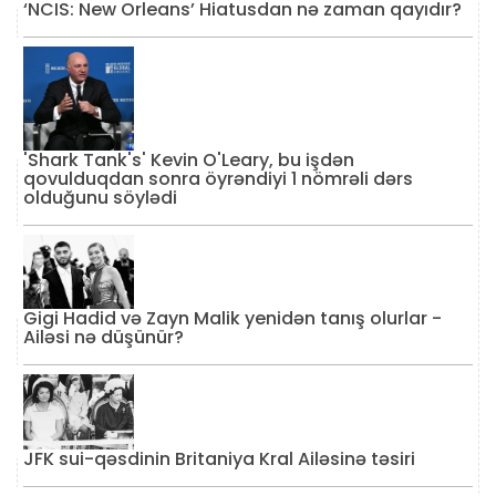
‘NCIS: New Orleans’ Hiatusdan nə zaman qayıdır?
'Shark Tank's' Kevin O'Leary, bu işdən
qovulduqdan sonra öyrəndiyi 1 nömrəli dərs
olduğunu söylədi
Gigi Hadid və Zayn Malik yenidən tanış olurlar -
Ailəsi nə düşünür?
JFK sui-qəsdinin Britaniya Kral Ailəsinə təsiri