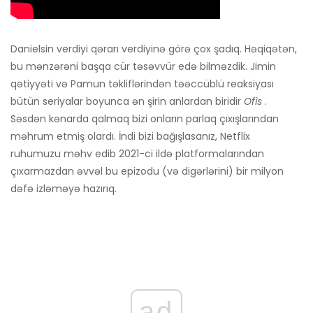
Danielsin verdiyi qərarı verdiyinə görə çox şadıq. Həqiqətən,
bu mənzərəni başqa cür təsəvvür edə bilməzdik. Jimin
qətiyyəti və Pamun təkliflərindən təəccüblü reaksiyası
bütün seriyalar boyunca ən şirin anlardan biridir
Ofis
.
Səsdən kənarda qalmaq bizi onların parlaq çıxışlarından
məhrum etmiş olardı. İndi bizi bağışlasanız, Netflix
ruhumuzu məhv edib 2021-ci ildə platformalarından
çıxarmazdan əvvəl bu epizodu (və digərlərini) bir milyon
dəfə izləməyə hazırıq.
ad