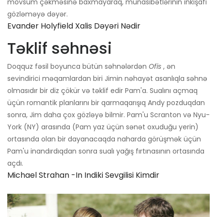
mövsüm çəkməsinə baxmayaraq, münasibətlərinin inkişafı
gözləməyə dəyər.
Evander Holyfield Xalis Dəyəri Nədir
Təklif səhnəsi
Doqquz fəsil boyunca bütün səhnələrdən
Ofis
, ən
sevindirici məqamlardan biri Jimin nəhayət asanlıqla səhnə
olmasıdır bir diz çökür və təklif edir Pam'a. Sualını açmaq
üçün romantik planlarını bir qarmaqarışıq Andy pozduqdan
sonra, Jim daha çox gözləyə bilmir. Pam'u Scranton və Nyu-
York (NY) arasında (Pam yaz üçün sənət oxuduğu yerin)
ortasında olan bir dayanacaqda naharda görüşmək üçün
Pam'u inandırdıqdan sonra sualı yağış fırtınasının ortasında
açdı.
Michael Strahan -ın Indiki Sevgilisi Kimdir