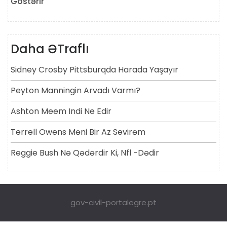
Göstərir
Daha ƏTraflı
Sidney Crosby Pittsburqda Harada Yaşayır
Peyton Manningin Arvadı Varmı?
Ashton Meem Indi Ne Edir
Terrell Owens Məni Bir Az Sevirəm
Reggie Bush Nə Qədərdir Ki, Nfl -dədir
gov-civil-portalegre.pt