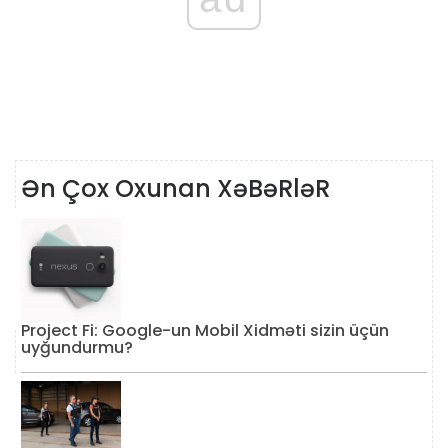
Ən Çox Oxunan XəBəRləR
Project Fi: Google-un Mobil Xidməti sizin üçün
uyğundurmu?