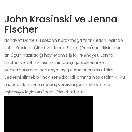
John Krasinski və Jenna
Fischer
Nəhayət Daniels-i səsdən buraxmağa təhrik edən, əslində
John Krasinski (Jim) və Jenna Fisher (Pam) hər ikisinin bu
an üçün hazırladığı heyrətamiz iş idi. “Nəhayət, Jenna
Fischer və John Krasinski'nin bu işi gördüklərini və
performanslarını görməyə layiq olduqlarını hiss etdim.
Səslərini silmək bir növ sənətkar idi, amma hiss etdim ki, bu
müddətdən sonra nə baş verdiyini görməyə və onu
eşitməyə layiqsən ”dedi.
Ofis
etiraf etdi.