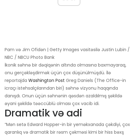
Pam və Jim Ofidən | Getty Images vasitəsilə Justin Lubin /
NBC / NBCU Photo Bank
İkonik səhnə bir dəqiqənin altında olmasına baxmayaraq,
onu gerçəkləşdirmək üçün çox düşünülmüşdü. İlə
reportajda
Washington Post
Greg Daniels (The Office-in
icraçı istehsalçılarından biri) səhnə vizyonu haqqında
danışdı. Onun üçün səhnənin qəsdən azaldılmış şəkildə
əyani şəkildə təəccüblü olması çox vacib idi.
Dramatik və adi
“Mən setə Edward Hopper-in bir yeməkxanada çəkdiyi, çox
qaranlıq və dramatik bir rəsm çəkməsi kimi bir hiss bəxş