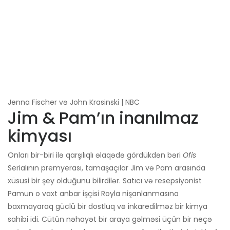
Jenna Fischer və John Krasinski | NBC
Jim & Pam’ın inanılmaz
kimyası
Onları bir-biri ilə qarşılıqlı əlaqədə gördükdən bəri
Ofis
Serialının premyerası, tamaşaçılar Jim və Pam arasında
xüsusi bir şey olduğunu bilirdilər. Satıcı və resepsiyonist
Pamun o vaxt anbar işçisi Royla nişanlanmasına
baxmayaraq güclü bir dostluq və inkaredilməz bir kimya
sahibi idi. Cütün nəhayət bir araya gəlməsi üçün bir neçə