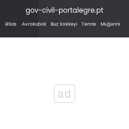
gov-civil-portalegre.pt
ƏSas
Avrokubok
Buz Xokkeyı
Tennis
Müğənni
ad