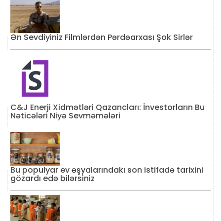
Ən Sevdiyiniz Filmlərdən Pərdəarxası Şok Sirlər
C&J Enerji Xidmətləri Qazancları: İnvestorların Bu
Nəticələri Niyə Sevməmələri
Bu populyar ev əşyalarındakı son istifadə tarixini
gözardı edə bilərsiniz