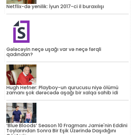
Netflix-də yenilik: İyun 2017-ci il buraxılışı
Gələcəyin neçə uşağı var və neçə fərqli
qadından?
Hugh Hefner: Playboy-un qurucusu niyə ölümü
zamanı şok dərəcədə aşağı bir xalqa sahib idi
‘Blue Bloods’ Season 10 Fragmanı Jamie'nin Eddini
Toylarından Sonra Bir Eşik Üzərində Daşıdığını