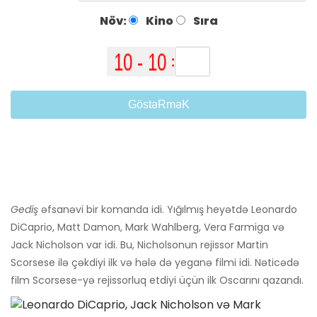
Növ:
Kino
Sıra
GöstəRməK
Gediş
əfsanəvi bir komanda idi. Yığılmış heyətdə Leonardo
DiCaprio, Matt Damon, Mark Wahlberg, Vera Farmiga və
Jack Nicholson var idi. Bu, Nicholsonun rejissor Martin
Scorsese ilə çəkdiyi ilk və hələ də yeganə filmi idi. Nəticədə
film Scorsese-yə rejissorluq etdiyi üçün ilk Oscarını qazandı.