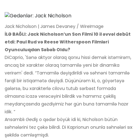
Jack Nicholson | James Devaney / WireImage
İLƏ BAĞLI: Jack Nicholson’un Son Filmi 10 il əvvəl debüt
etdi: Paul Rud və Reese Witherspoon Filmləri
Oyunculuqdan Səbəb Oldu?
DiCaprio, 'Sənə aktyor olaraq qorxu hissi demək istəmirəm,
ancaq bir xarakter olaraq tamamilə yeni bir dinamika
verirəm' dedi. “Tamamilə dəyişdirildi və səhnəni tamamilə
fərqli bir istiqamətə dəyişdi. Düşünürəm ki, o, göyərtəyə
gələrsə, bu xarakterlə cilovu tutub sərbəst formada
olmasına icazə verəcəyini bilirdik və hamımız çəkiliş
meydançasında gəzdiyimiz hər gün buna tamamilə hazır
idik. ”
Ansamblı
Gediş
o qədər böyük idi ki, Nicholson bütün
səhnələrini tez çəkə bilirdi. Di Kaprionun onunla səhnələri sıx
şəkildə cəmləşmişdi.