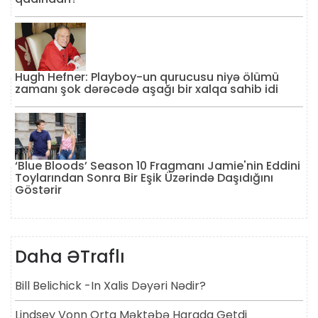
Hugh Hefner: Playboy-un qurucusu niyə ölümü
zamanı şok dərəcədə aşağı bir xalqa sahib idi
‘Blue Bloods’ Season 10 Fragmanı Jamie'nin Eddini
Toylarından Sonra Bir Eşik Üzərində Daşıdığını
Göstərir
Daha ƏTraflı
Bill Belichick -in Xalis Dəyəri Nədir?
Lindsey Vonn Orta Məktəbə Harada Getdi