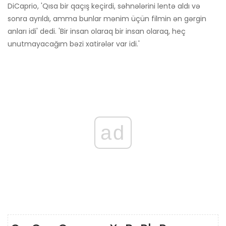
DiCaprio, 'Qısa bir qaçış keçirdi, səhnələrini lentə aldı və
sonra ayrıldı, amma bunlar mənim üçün filmin ən gərgin
anları idi' dedi. 'Bir insan olaraq bir insan olaraq, heç
unutmayacağım bəzi xatirələr var idi.'
ad