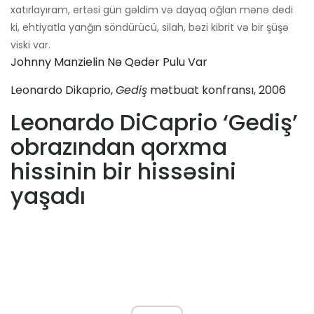
xatırlayıram, ertəsi gün gəldim və dayaq oğlan mənə dedi
ki, ehtiyatla yanğın söndürücü, silah, bəzi kibrit və bir şüşə
viski var.
Johnny Manzielin Nə Qədər Pulu Var
Leonardo Dikaprio,
Gediş
mətbuat konfransı, 2006
Leonardo DiCaprio ‘Gediş’
obrazından qorxma
hissinin bir hissəsini
yaşadı