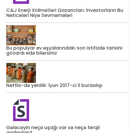
C&J Enerji Xidmətləri Qazancları: İnvestorların Bu
Nəticələri Niyə Sevməmələri
Bu populyar ev əşyalarındakı son istifadə tarixini
gözardı edə bilərsiniz
Netflix-də yenilik: İyun 2017-ci il buraxılışı
Gələcəyin neçə uşağı var və neçə fərqli
qadından?