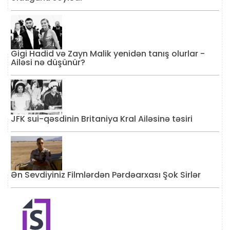
Gigi Hadid və Zayn Malik yenidən tanış olurlar -
Ailəsi nə düşünür?
JFK sui-qəsdinin Britaniya Kral Ailəsinə təsiri
Ən Sevdiyiniz Filmlərdən Pərdəarxası Şok Sirlər