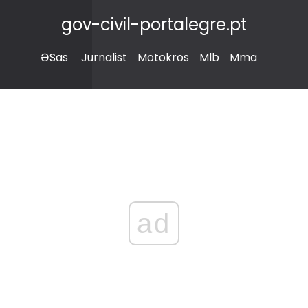
gov-civil-portalegre.pt
ƏSas
Jurnalist
Motokros
Mlb
Mma
ad