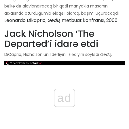
bəlkə də alovlandıracaq bir qatil manyakla masanın
arxasında oturduğumla əlaqəli olaraq, başımı uçuracaqdı.
Leonardo Dikaprio,
Gediş
mətbuat konfransı, 2006
Jack Nicholson ‘The
Departed’i idarə etdi
DiCaprio, Nicholson'un liderliyini izlədiyini söylədi
Gediş.
ad