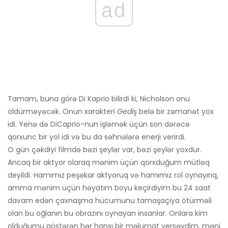
ad
Tamam, buna görə Di Kaprio bilirdi ki, Nicholson onu
öldürməyəcək. Onun xarakteri
Gediş
belə bir zəmanət yox
idi. Yenə də DiCaprio-nun işləmək üçün son dərəcə
qorxunc bir yol idi və bu da səhnələrə enerji verirdi.
O gün çəkdiyi filmdə bəzi şeylər var, bəzi şeylər yoxdur.
Ancaq bir aktyor olaraq mənim üçün qorxduğum mütləq
deyildi. Hamımız peşəkar aktyoruq və hamımız rol oynayırıq,
amma mənim üçün həyatım boyu keçirdiyim bu 24 saat
davam edən çaxnaşma hücumunu tamaşaçıya ötürməli
olan bu oğlanın bu obrazını oynayan insanlar. Onlara kim
olduğumu göstərən hər hansı bir məlumat versəydim, məni