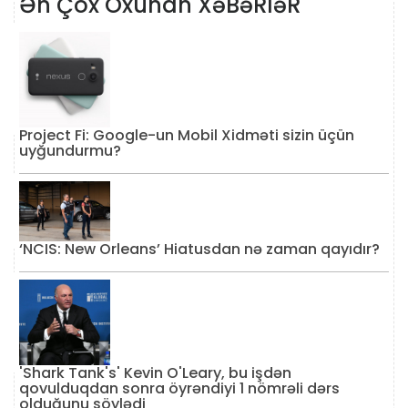
Ən Çox Oxunan XəBəRləR
Project Fi: Google-un Mobil Xidməti sizin üçün
uyğundurmu?
‘NCIS: New Orleans’ Hiatusdan nə zaman qayıdır?
'Shark Tank's' Kevin O'Leary, bu işdən
qovulduqdan sonra öyrəndiyi 1 nömrəli dərs
olduğunu söylədi