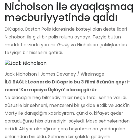
Nicholson ilə ayaqlaşmaq
məcburiyyətində qaldı
DiCaprio, Boston Polis İdarəsində köstəyi olan dəstə lideri
Nicholson ilə gizli bir polis rolunu oynayır. Təzyiq bütün
müddət ərzində yaranır
Gediş
və Nicholson çəkilişlərə bu
təzyiqin bir hissəsini gətirdi.
Jack Nicholson | James Devaney / WireImage
İLƏ BAĞLI: Leonardo DiCaprio bu 3 filmi özünün qeyri-
rəsmi ‘Korrupsiya Üçlüyü’ olaraq görür
Nə olacağını heç bilmədiyim bir neçə fərqli səhnə var idi.
Xüsusilə bir səhnəni, mənzərəni bir şəkildə etdik və Jack'in
Marty ilə danışdığını xatırlayıram, çünki o, kifayət qədər
qorxuduğunu hiss etmədiyini söylədi. Masa səhnələrindən
biri idi. Aktyor olmağıma görə həyatımın ən yaddaqalan
anlarından biri oldu. Səhnəyə bir şəkildə gəldiyimi