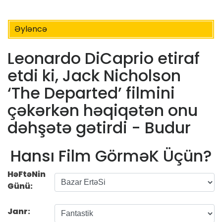
Əyləncə
Leonardo DiCaprio etiraf
etdi ki, Jack Nicholson
‘The Departed’ filmini
çəkərkən həqiqətən onu
dəhşətə gətirdi - Budur
Hansı Film GörməK Üçün?
HəFtəNin
Günü:
Janr: