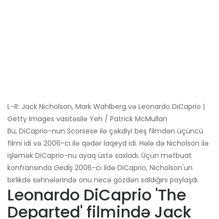
L-R: Jack Nicholson, Mark Wahlberg və Leonardo DiCaprio |
Getty Images vasitəsilə Yeh / Patrick McMullan
Bu, DiCaprio-nun Scorsese ilə çəkdiyi beş filmdən üçüncü
filmi idi və 2006-cı ilə qədər laqeyd idi. Hələ də Nicholson ilə
işləmək DiCaprio-nu ayaq üstə saxladı. Üçün mətbuat
konfransında
Gediş
2006-cı ildə DiCaprio, Nicholson'un
birlikdə səhnələrində onu necə gözdən saldığını paylaşdı.
Leonardo DiCaprio 'The
Departed' filmində Jack