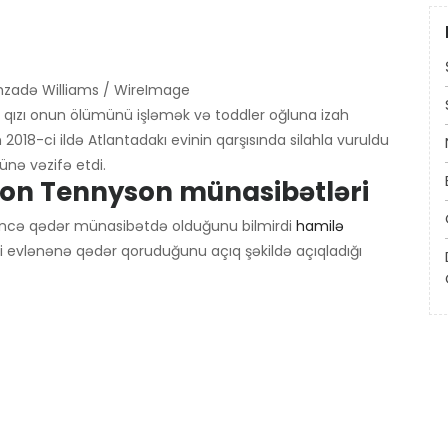
hzadə Williams / WireImage
qızı onun ölümünü işləmək və toddler oğluna izah
2018-ci ildə Atlantadakı evinin qarşısında silahla vuruldu
nə vəzifə etdi.
on Tennyson münasibətləri
ncə qədər münasibətdə olduğunu bilmirdi
hamilə
ni evlənənə qədər qoruduğunu açıq şəkildə açıqladığı