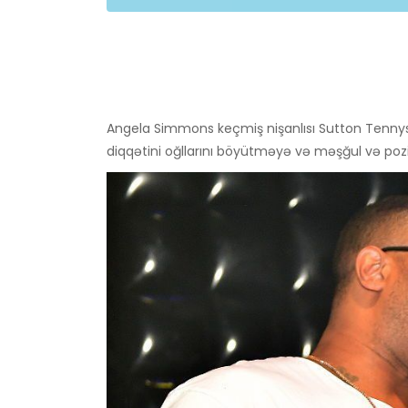
Angela Simmons keçmiş nişanlısı Sutton Tennys
diqqətini oğllarını böyütməyə və məşğul və poz