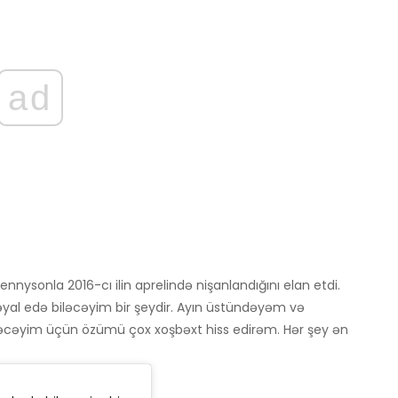
ad
ysonla 2016-cı ilin aprelində nişanlandığını elan etdi.
xəyal edə biləcəyim bir şeydir. Ayın üstündəyəm və
ləcəyim üçün özümü çox xoşbəxt hiss edirəm. Hər şey ən