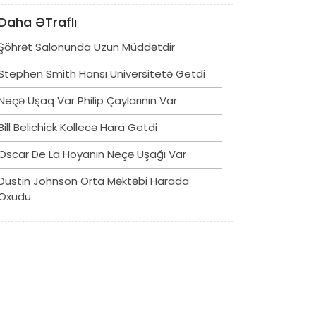
Daha ƏTraflı
Şöhrət Salonunda Uzun Müddətdir
Stephen Smith Hansı Universitetə ​​getdi
Neçə Uşaq Var Philip Çaylarının Var
Bill Belichick Kollecə Hara Getdi
Oscar De La Hoyanın Neçə Uşağı Var
Dustin Johnson Orta Məktəbi Harada
Oxudu