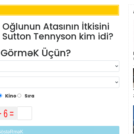
ğlunun Atasının İtkisini
si Sutton Tennyson kim idi?
m GörməK Üçün?
Kino
Sıra
GöstəRməK