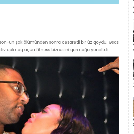
on-un şok ölümündən sonra cəsarətli bir üz qoydu. Əsas
itiv qalmaq üçün fitness biznesini qurmağa yönəltdi.