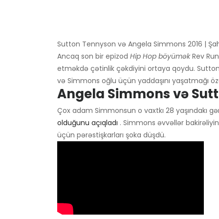
Sutton Tennyson və Angela Simmons 2016 | Şa
Ancaq son bir epizod
Hip Hop böyümək
Rev Run 
etməkdə çətinlik çəkdiyini ortaya qoydu. Sutton 
və Simmons oğlu üçün yaddaşını yaşatmağı özü
Angela Simmons və Sutt
Çox adam Simmonsun o vaxtkı 28 yaşındakı gə
olduğunu açıqladı
. Simmons əvvəllər bakirəliyi
üçün pərəstişkarları şoka düşdü.