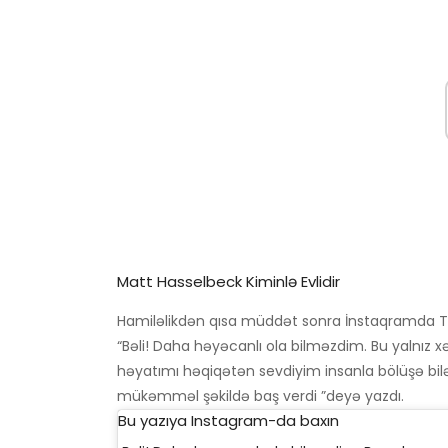
Matt Hasselbeck Kiminlə Evlidir
Hamiləlikdən qısa müddət sonra İnstaqramda Tenn
“Bəli! Daha həyəcanlı ola bilməzdim. Bu yalnız 
həyatımı həqiqətən sevdiyim insanla bölüşə bi
mükəmməl şəkildə baş verdi ”deyə yazdı.
Bu yazıya Instagram-da baxın