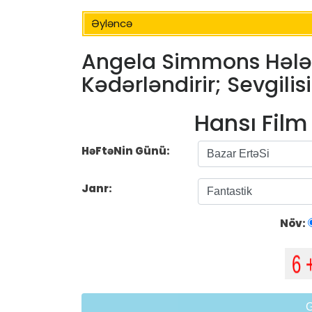
Əyləncə
Angela Simmons Hələ O
Kədərləndirir; Sevgili
Hansı Fil
HəFtəNin Günü:
Janr:
Növ: