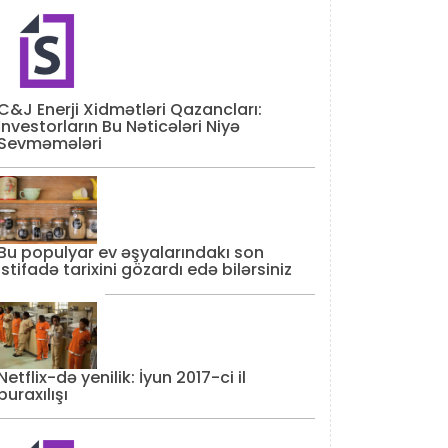
C&J Enerji Xidmətləri Qazancları:
İnvestorların Bu Nəticələri Niyə
Sevməmələri
Bu populyar ev əşyalarındakı son
istifadə tarixini gözardı edə bilərsiniz
Netflix-də yenilik: İyun 2017-ci il
buraxılışı