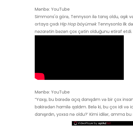
Mənbə: YouTube
Simmons'a görə, Tennyson ilə tanış oldu, aşık və
ortaya çıxdı
Hip Hop böyümək
Tennysonla ilk dəf
nəzarətin bəzən çox çətin olduğunu etiraf etdi.
Mənbə: YouTube
“Yaxşı, bu barədə açıq danışdım və bir çox insa
bakirədən hamilə qaldım. Belə ki, bu çox idi və ic
danışırdın, yoxsa nə oldu?’ Kimi idilər, amma bu