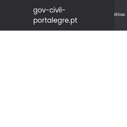
gov-civil-
ƏSas
portalegre.pt