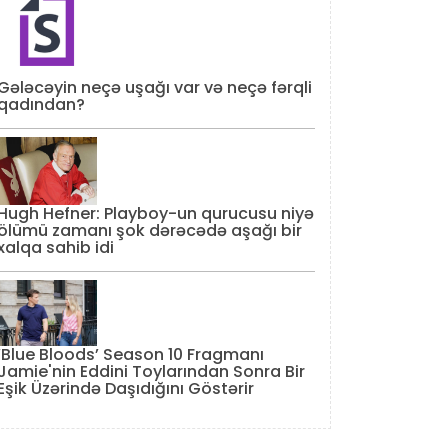
Gələcəyin neçə uşağı var və neçə fərqli
qadından?
Hugh Hefner: Playboy-un qurucusu niyə
ölümü zamanı şok dərəcədə aşağı bir
xalqa sahib idi
‘Blue Bloods’ Season 10 Fragmanı
Jamie'nin Eddini Toylarından Sonra Bir
Eşik Üzərində Daşıdığını Göstərir