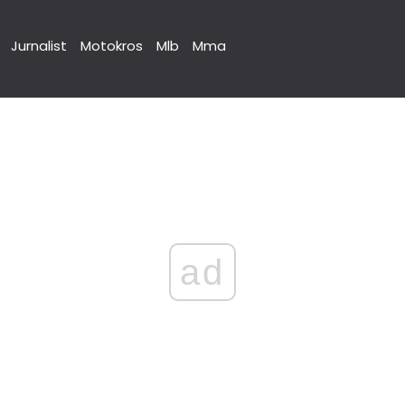
Jurnalist
Motokros
Mlb
Mma
ad