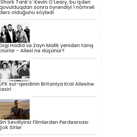
'Shark Tank's' Kevin O'Leary, bu işdən
qovulduqdan sonra öyrəndiyi 1 nömrəli
dərs olduğunu söylədi
Gigi Hadid və Zayn Malik yenidən tanış
olurlar - Ailəsi nə düşünür?
JFK sui-qəsdinin Britaniya Kral Ailəsinə
təsiri
Ən Sevdiyiniz Filmlərdən Pərdəarxası
Şok Sirlər