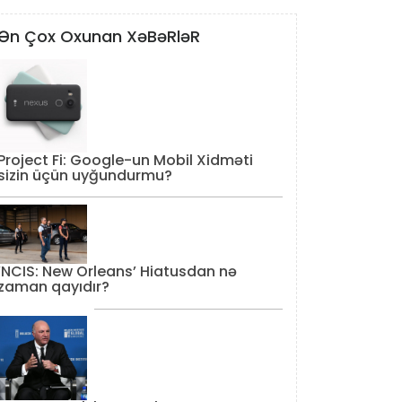
Ən Çox Oxunan XəBəRləR
Project Fi: Google-un Mobil Xidməti
sizin üçün uyğundurmu?
‘NCIS: New Orleans’ Hiatusdan nə
zaman qayıdır?