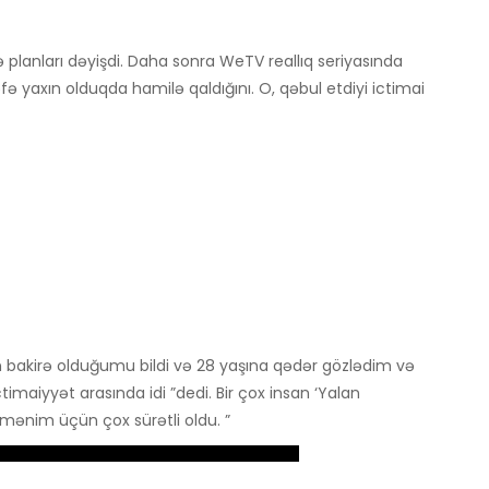
 planları dəyişdi. Daha sonra WeTV reallıq seriyasında
ə yaxın olduqda hamilə qaldığını. O, qəbul etdiyi ictimai
n bakirə olduğumu bildi və 28 yaşına qədər gözlədim və
timaiyyət arasında idi ”dedi. Bir çox insan ‘Yalan
 mənim üçün çox sürətli oldu. ”