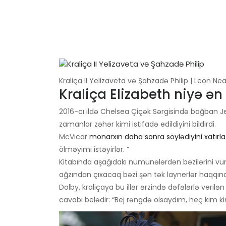
Kraliça II Yelizaveta və Şahzadə Philip | Leon N
Kraliça Elizabeth niyə ən
2016-cı ildə Chelsea Çiçək Sərgisində bağban J
zamanlar zəhər kimi istifadə edildiyini bildirdi.
McVicar
monarxın daha sonra söylədiyini xatırla
ölməyimi istəyirlər. ”
Kitabında aşağıdakı nümunələrdən bəzilərini vu
ağzından çıxacaq bəzi şən tək laynerlər haqqında
Dolby, kraliçaya bu illər ərzində dəfələrlə veril
cavabı belədir: “Bej rəngdə olsaydım, heç kim k