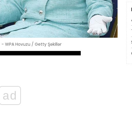
e - WPA Hovuzu / Getty Şəkillər
ad