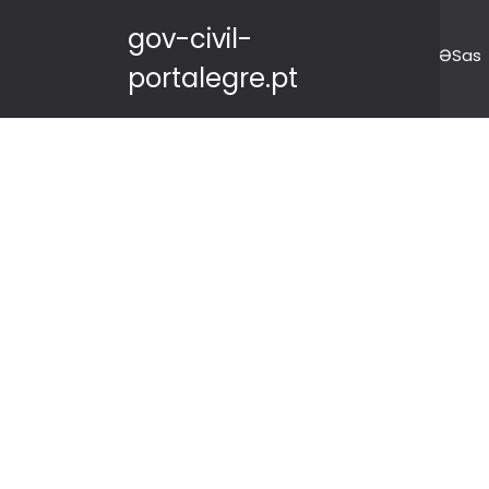
gov-civil-
ƏSas
portalegre.pt