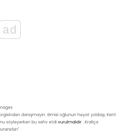
ad
 Images
orgisindən danışmayın. Əmisi oğlunun həyat yoldaşı, Kent
nu söyləyərkən bu səhv etdi
vurulmalıdır
. Kraliça
ranırlar!'