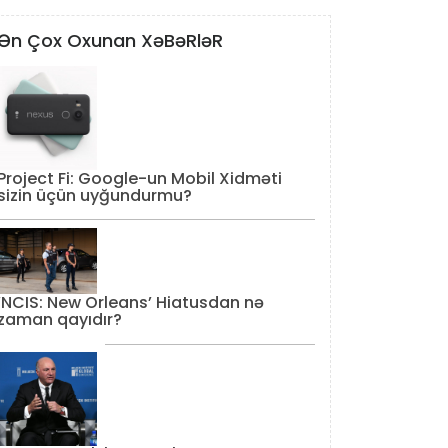
Ən Çox Oxunan XəBəRləR
Project Fi: Google-un Mobil Xidməti
sizin üçün uyğundurmu?
‘NCIS: New Orleans’ Hiatusdan nə
zaman qayıdır?