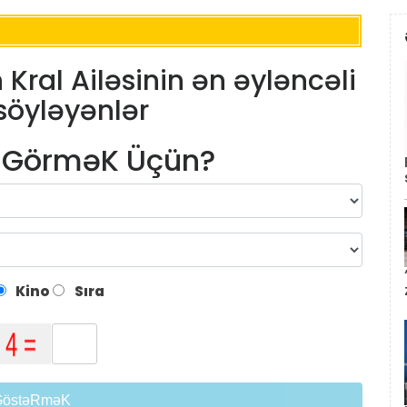
n Kral Ailəsinin ən əyləncəli
söyləyənlər
m GörməK Üçün?
Kino
Sıra
GöstəRməK