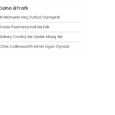
Daha ƏTraflı
Al Michaels Heç Futbol Oynayırdı
Travis Pastrana Indi Nə Edir
Sidney Crosby Nə Qədər Maaş Alır
Chris Collinsworth Kimin Üçün Oynadı