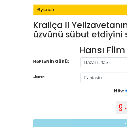
Əyləncə
Kraliça II Yelizavetanı
üzvünü sübut etdiyini 
Hansı Fil
HəFtəNin Günü:
Janr:
Növ: