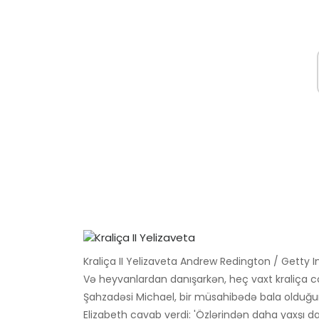
Kraliça II Yelizaveta Andrew Redington / Getty
Və heyvanlardan danışarkən, heç vaxt kraliça c
Şahzadəsi Michael, bir müsahibədə bala olduğu
Elizabeth cavab verdi: 'Özlərindən daha yaxşı dav