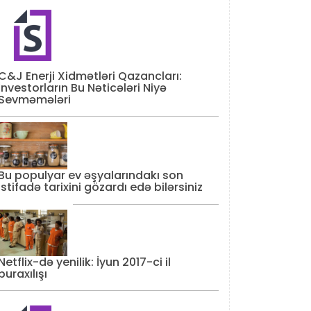
C&J Enerji Xidmətləri Qazancları:
İnvestorların Bu Nəticələri Niyə
Sevməmələri
Bu populyar ev əşyalarındakı son
istifadə tarixini gözardı edə bilərsiniz
Netflix-də yenilik: İyun 2017-ci il
buraxılışı