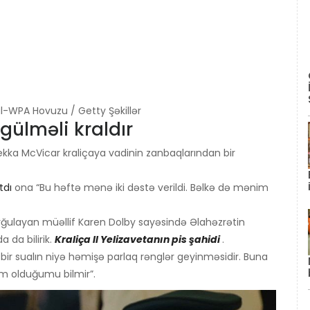
eal-WPA Hovuzu / Getty Şəkillər
 gülməli kraldır
ekka McVicar kraliçaya vadinin zanbaqlarından bir
tdı
ona “Bu həftə mənə iki dəstə verildi. Bəlkə də mənim
rğulayan müəllif Karen Dolby sayəsində Əlahəzrətin
 da bilirik.
Kraliça II Yelizavetanın pis şahidi
.
ən bir sualın niyə həmişə parlaq rənglər geyinməsidir. Buna
im olduğumu bilmir”.