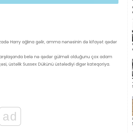
hzadə Harry ağlına gəlir, amma nənəsinin də kifayət qədər
lə qarşılaşanda belə nə qədər gülməli olduğunu çox adam
çəsi, üstəlik Sussex Dükünü üstələdiyi digər kateqoriya.
ad