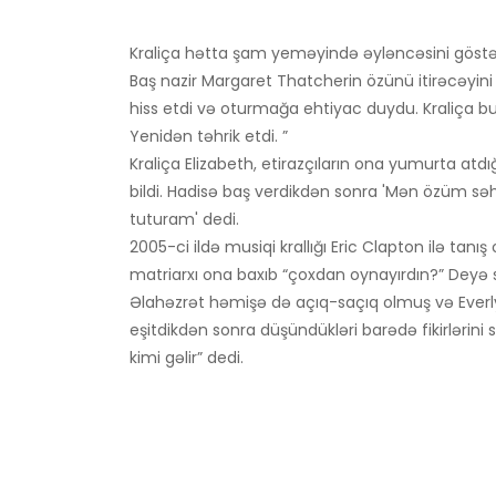
Kraliça hətta şam yeməyində əyləncəsini göstəri
Baş nazir Margaret Thatcherin özünü itirəcəyini his
hiss etdi və oturmağa ehtiyac duydu. Kraliça b
Yenidən təhrik etdi. ”
Kraliça Elizabeth, etirazçıların ona yumurta atd
bildi. Hadisə baş verdikdən sonra 'Mən özüm s
tuturam' dedi.
2005-ci ildə musiqi krallığı Eric Clapton ilə tanış
matriarxı ona baxıb “çoxdan oynayırdın?” Deyə 
Əlahəzrət həmişə də açıq-saçıq olmuş və Everly B
eşitdikdən sonra düşündükləri barədə fikirlərini
kimi gəlir” dedi.