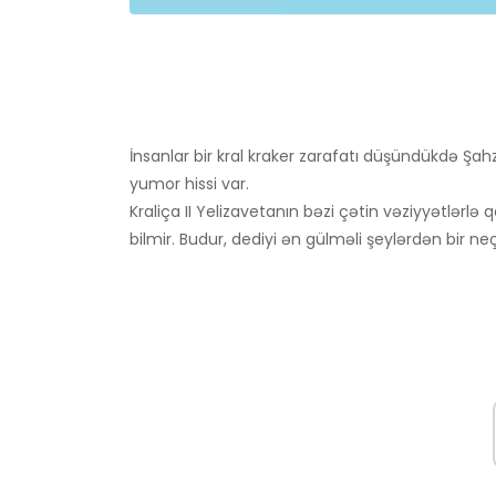
İnsanlar bir kral kraker zarafatı düşündükdə Şa
yumor hissi var.
Kraliça II Yelizavetanın bəzi çətin vəziyyətlər
bilmir. Budur, dediyi ən gülməli şeylərdən bir ne