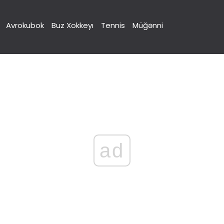
Avrokubok
Buz Xokkeyı
Tennis
Müğənni
ad