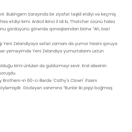
r. Bukingem Sarayında bir ziyafət təşkil etdiyi və keçmiş
s etdiyi kimi. Ardıcıl ikinci il idi ki, Thatcher özünü halsız
unu gördüyünü görəndə qonaqlarından birinə “Ah, bax!
ığı Yeni Zelandiyaya səfəri zamanı da yumor hissini qoruya
əhər yeməyimdə Yeni Zelandiya yumurtalarını üstün
 olduğu kimi ünlüləri də güldürməyi sevir. Kral ailəsinin
soruşdu.
rothers-ın 60-cı illərdə 'Cathy's Clown' ifasını
 söyləmişdir. Gözləyən xanımına “Bunlar iki pişiyi boğmaq