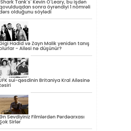
'Shark Tank's' Kevin O'Leary, bu işdən
qovulduqdan sonra öyrəndiyi 1 nömrəli
dərs olduğunu söylədi
Gigi Hadid və Zayn Malik yenidən tanış
olurlar - Ailəsi nə düşünür?
JFK sui-qəsdinin Britaniya Kral Ailəsinə
təsiri
Ən Sevdiyiniz Filmlərdən Pərdəarxası
Şok Sirlər