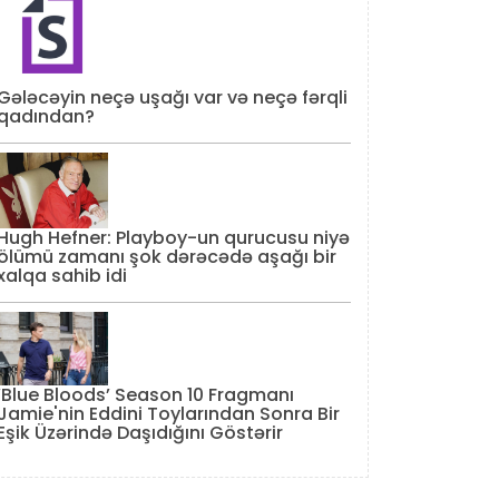
Gələcəyin neçə uşağı var və neçə fərqli
qadından?
Hugh Hefner: Playboy-un qurucusu niyə
ölümü zamanı şok dərəcədə aşağı bir
xalqa sahib idi
‘Blue Bloods’ Season 10 Fragmanı
Jamie'nin Eddini Toylarından Sonra Bir
Eşik Üzərində Daşıdığını Göstərir