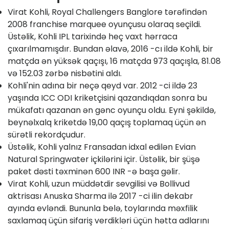
Virat Kohli, Royal Challengers Banglore tərəfindən
2008 franchise marquee oyunçusu olaraq seçildi.
Üstəlik, Kohli IPL tarixində heç vaxt hərraca
çıxarılmamışdır. Bundan əlavə, 2016 -cı ildə Kohli, bir
matçda ən yüksək qaçışı, 16 matçda 973 qaçışla, 81.08
və 152.03 zərbə nisbətini aldı.
Kohli'nin adına bir neçə qeyd var. 2012 -ci ildə 23
yaşında ICC ODI kriketçisini qazandıqdan sonra bu
mükafatı qazanan ən gənc oyunçu oldu. Eyni şəkildə,
beynəlxalq kriketdə 19,00 qaçış toplamaq üçün ən
sürətli rekordçudur.
Üstəlik, Kohli yalnız Fransadan idxal edilən Evian
Natural Springwater içkilərini içir. Üstəlik, bir şüşə
paket dəsti təxminən 600 INR -ə başa gəlir.
Virat Kohli, uzun müddətdir sevgilisi və Bollivud
aktrisası Anuska Sharma ilə 2017 -ci ilin dekabr
ayında evləndi. Bununla belə, toylarında məxfilik
saxlamaq üçün sifariş verdikləri üçün hətta adlarını