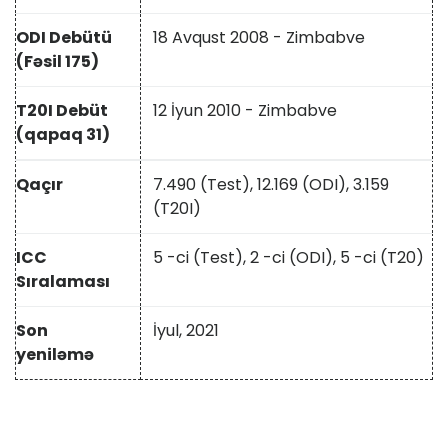
ODI Debütü
18 Avqust 2008 - Zimbabve
(Fəsil 175)
T20I Debüt
12 İyun 2010 - Zimbabve
(qapaq 31)
Qaçır
7.490 (Test), 12.169 (ODI), 3.159
(T20I)
ICC
5 -ci (Test), 2 -ci (ODI), 5 -ci (T20)
Sıralaması
Son
İyul, 2021
yeniləmə