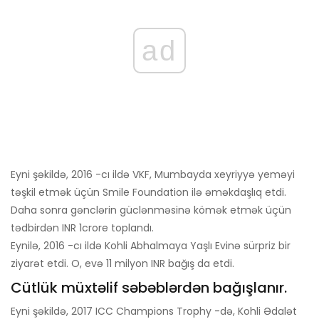
ad
Eyni şəkildə, 2016 -cı ildə VKF, Mumbayda xeyriyyə yeməyi
təşkil etmək üçün Smile Foundation ilə əməkdaşlıq etdi.
Daha sonra gənclərin güclənməsinə kömək etmək üçün
tədbirdən INR 1crore toplandı.
Eynilə, 2016 -cı ildə Kohli Abhalmaya Yaşlı Evinə sürpriz bir
ziyarət etdi. O, evə 11 milyon INR bağış da etdi.
Cütlük müxtəlif səbəblərdən bağışlanır.
Eyni şəkildə, 2017 ICC Champions Trophy -də, Kohli Ədalət