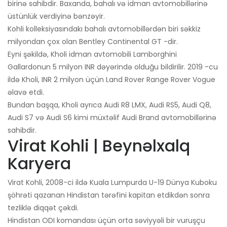
birinə sahibdir. Baxanda, bahalı və idman avtomobillərinə
üstünlük verdiyinə bənzəyir.
Kohli kolleksiyasındakı bahalı avtomobillərdən biri səkkiz
milyondan çox olan Bentley Continental GT -dir.
Eyni şəkildə, Kholi idman avtomobili Lamborghini
Gallardonun 5 milyon INR dəyərində olduğu bildirilir. 2019 -cu
ildə Kholi, INR 2 milyon üçün Land Rover Range Rover Vogue
əlavə etdi.
Bundan başqa, Kholi ayrıca Audi R8 LMX, Audi RS5, Audi Q8,
Audi S7 və Audi S6 kimi müxtəlif Audi Brand avtomobillərinə
sahibdir.
Virat Kohli | Beynəlxalq
Karyera
Virat Kohli, 2008-ci ildə Kuala Lumpurda U-19 Dünya Kuboku
şöhrəti qazanan Hindistan tərəfini kapitan etdikdən sonra
tezliklə diqqət çəkdi.
Hindistan ODI komandası üçün orta səviyyəli bir vuruşçu