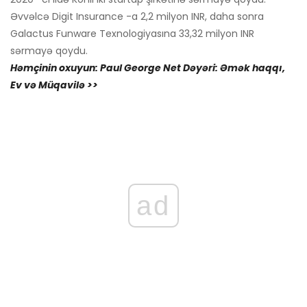
Əvvəlcə Digit Insurance -a 2,2 milyon INR, daha sonra
Galactus Funware Texnologiyasına 33,32 milyon INR
sərmayə qoydu.
Həmçinin oxuyun: Paul George Net Dəyəri: Əmək haqqı,
Ev və Müqavilə >>
ad