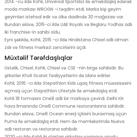
2014 -cü ildə Kohli, Universal Sportsbiz ilə əməkdaşlıq edərək
moda markası WROGN -i təqdim etdi. Marka kişi geyim
geyimləri istehsal edir və ölkə daxilində 30 mağazası var.
Bundan əlavə, 2015-ci ildə UAE Royals və Beglaru Yodhas adlı
iki franchise-in sahibi oldu.
Eyni şəkildə, Kohli, 2015 -ci ildə Hindistana Chisel adlı idman
zalı və fitness mərkəzi zəncirlərini açdı.
Müxtəlif Tərəfdaşlıqlar
Üstəlik, Chisel, Kohli, Chisel və CSE -nin birgə sahibidir. Bu
şirkətlər Kholi ticarət fəaliyyətlərini də idarə edirlər.
Kohli, 2016 -cı ildə Stepathlon Kids uşaq fitness müəssisəsini
açmaq üçün Stepathlon Lifestyle ilə əməkdaşlıq etdi.
Kohli 18 formasını One8 adlı bir markaya çevirdi. Delhi IGI
hava limanında One8 Commune restoranlarına sahibdir.
Bundan əlavə, One8 Ocean enerji içkisini buraxmaq üçün
Puma ilə əməkdaşlıq etdi. Həm də məmləkətində Nueva
adlı restoran və restorana sahibdir.
2020 -ci ildə Kohli iki startap şirkətinə sərmayə qoydu.