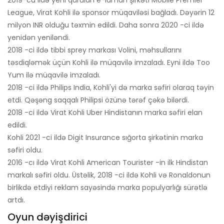
2019-cu ildə yeni qurulan e-idman şirkəti Mobile Premier
League, Virat Kohli ilə sponsor müqaviləsi bağladı. Dəyərin 12
milyon INR olduğu təxmin edildi. Daha sonra 2020 -ci ildə
yenidən yeniləndi.
2018 -ci ildə tibbi sprey markası Volini, məhsullarını
təsdiqləmək üçün Kohli ilə müqavilə imzaladı. Eyni ildə Too
Yum ilə müqavilə imzaladı.
2018 -ci ildə Philips India, Kohli'yi də marka səfiri olaraq təyin
etdi. Qəşəng saqqalı Philipsi özünə tərəf çəkə bilərdi.
2018 -ci ildə Virat Kohli Uber Hindistanın marka səfiri elan
edildi.
Kohli 2021 -ci ildə Digit Insurance sığorta şirkətinin marka
səfiri oldu.
2016 -cı ildə Virat Kohli American Tourister -in ilk Hindistan
markalı səfiri oldu. Üstəlik, 2018 -ci ildə Kohli və Ronaldonun
birlikdə etdiyi reklam sayəsində marka populyarlığı sürətlə
artdı.
Oyun dəyişdirici