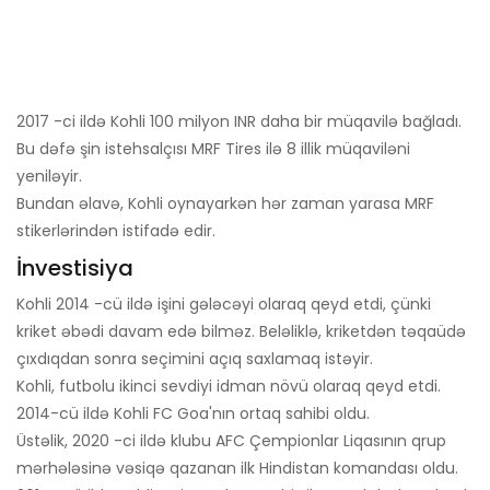
2017 -ci ildə Kohli 100 milyon INR daha bir müqavilə bağladı.
Bu dəfə şin istehsalçısı MRF Tires ilə 8 illik müqaviləni
yeniləyir.
Bundan əlavə, Kohli oynayarkən hər zaman yarasa MRF
stikerlərindən istifadə edir.
İnvestisiya
Kohli 2014 -cü ildə işini gələcəyi olaraq qeyd etdi, çünki
kriket əbədi davam edə bilməz. Beləliklə, kriketdən təqaüdə
çıxdıqdan sonra seçimini açıq saxlamaq istəyir.
Kohli, futbolu ikinci sevdiyi idman növü olaraq qeyd etdi.
2014-cü ildə Kohli FC Goa'nın ortaq sahibi oldu.
Üstəlik, 2020 -ci ildə klubu AFC Çempionlar Liqasının qrup
mərhələsinə vəsiqə qazanan ilk Hindistan komandası oldu.