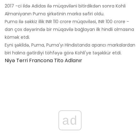
2017 -ci ildə Adidas ilə müqaviləni bitirdikdən sonra Kohli
Almaniyanın Puma şirkətinin marka səfiri oldu.
Puma ilə səkkiz illik INR 110 crore müqaviləsi, INR 100 crore -
dan çox dəyərində bir müqavilə bağlayan ilk hindli olmasına
kömək etdi.
Eyni şəkildə, Puma, Puma'yı Hindistanda aparıcı markalardan
biri halına gətirdiyi töhfəyə görə Kohli'ye təşəkkür etdi.
Niyə Terri Francona Tito Adlanır
ad