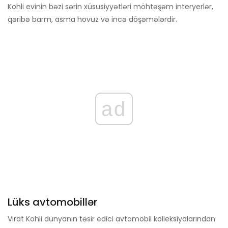
Kohli evinin bəzi sərin xüsusiyyətləri möhtəşəm interyerlər,
qəribə barm, asma hovuz və incə döşəmələrdir.
ad
Lüks avtomobillər
Virat Kohli dünyanın təsir edici avtomobil kolleksiyalarından