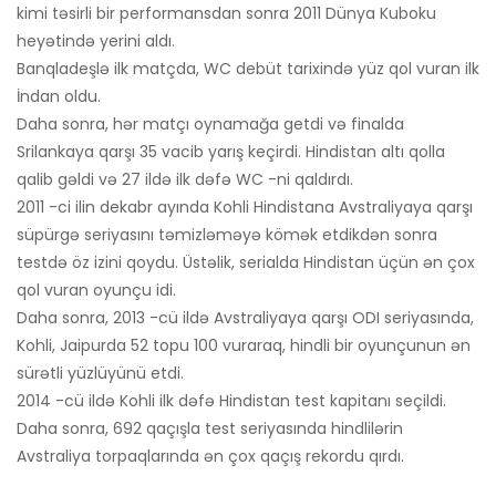
kimi təsirli bir performansdan sonra 2011 Dünya Kuboku
heyətində yerini aldı.
Banqladeşlə ilk matçda, WC debüt tarixində yüz qol vuran ilk
İndan oldu.
Daha sonra, hər matçı oynamağa getdi və finalda
Srilankaya qarşı 35 vacib yarış keçirdi. Hindistan altı qolla
qalib gəldi və 27 ildə ilk dəfə WC -ni qaldırdı.
2011 -ci ilin dekabr ayında Kohli Hindistana Avstraliyaya qarşı
süpürgə seriyasını təmizləməyə kömək etdikdən sonra
testdə öz izini qoydu. Üstəlik, serialda Hindistan üçün ən çox
qol vuran oyunçu idi.
Daha sonra, 2013 -cü ildə Avstraliyaya qarşı ODI seriyasında,
Kohli, Jaipurda 52 topu 100 vuraraq, hindli bir oyunçunun ən
sürətli yüzlüyünü etdi.
2014 -cü ildə Kohli ilk dəfə Hindistan test kapitanı seçildi.
Daha sonra, 692 qaçışla test seriyasında hindlilərin
Avstraliya torpaqlarında ən çox qaçış rekordu qırdı.