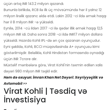
üçün artıq INR 143.2 milyon qazandı.
Bununla birlikdə, RCB ilə ilk üç mövsümündə hər il yalnız 12
milyon lirəlik qazanc əldə etdi. Lakin 2012 -ci ildə əmək haqqı
hər il 8 milyon INR -ə yüksəldi.
Eynilə, 2014 -cü ildən 2017 -ci ilə qədər illik əmək haqqı 12,5
milyon INR idi. Daha sonra 2018 -ci ildə INR17 milyon dollara
yüksəldi. Hazırda Kohli IPL-də ən çox qazanan oyunçudur.
Eyni şəkildə, Kohli, BCCI müqaviləsində A+ oyunçusu kimi
göstərilmişdir. Beləliklə, Kohli Hindistan formasında oynadığı
üçün INR 7crore alır.
Müxtəlif mənbələrə görə, Virat Kohli'nin təxmin edilən xalis
dəyəri 980 milyon INR təşkil edir.
Həm də oxuyun: İmran Khan Net Dəyəri: Xeyriyyəçilik və
Avtomobil >>
Virat Kohli | Təsdiq və
İnvestisiya