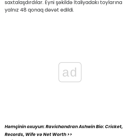
saxtalaşdırdılar. Eyni şəkildə İtaliyadakı toylarına
yalnız 48 qonaq dəvət edildi.
ad
Həmçinin oxuyun: Ravichandran Ashwin Bio: Cricket,
Records, Wife və Net Worth >>