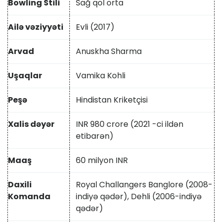
Bowling Stili
Sağ qol orta
Ailə vəziyyəti
Evli (2017)
Arvad
Anuskha Sharma
Uşaqlar
Vamika Kohli
Peşə
Hindistan Kriketçisi
Xalis dəyər
INR 980 crore (2021 -ci ildən
etibarən)
Maaş
60 milyon INR
Daxili
Royal Challangers Banglore (2008-
Komanda
indiyə qədər), Dehli (2006-indiyə
qədər)