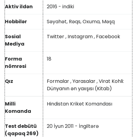
Aktiv ildən
2016 - indiki
Hobbilər
Səyahət, Rəqs, Oxuma, Məşq
Sosial
Twitter
,
Instagram
,
Facebook
Mediya
Forma
18
nömrəsi
Qız
Formalar
,
Yarasalar
,
Virat Kohli:
Dünyanın ən yaxşısı (Kitab)
Milli
Hindistan Kriket Komandası
Komanda
Test debütü
20 İyun 2011 - İngiltərə
(qapaq 269)