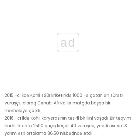
ad
2015 -ci ildə Kohli T20I kriketində 1000 -ə çatan ən sürətli
vuruşçu olaraq Cənubi Afrika ilə matçda başqa bir
mərhələyə çatdı.
2016 -cı ildə Kohli karyerasının təsirli bir ilini yaşadı. Bir təqvim
ilində ilk dəfə 2500 qaçış keçdi. 40 vuruşda, yeddi əsr və 13
yarım əsri ortalama 86.50 nisbətində etdi.