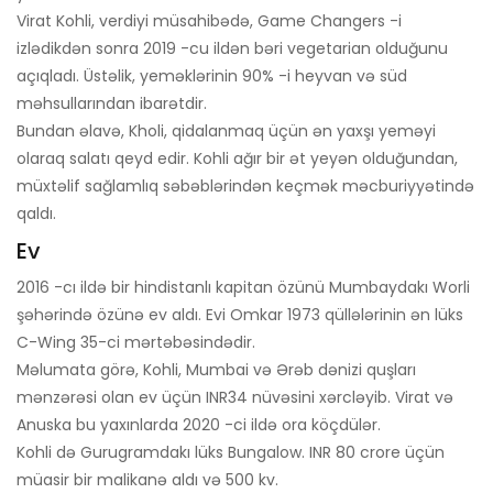
Virat Kohli, verdiyi müsahibədə, Game Changers -i
izlədikdən sonra 2019 -cu ildən bəri vegetarian olduğunu
açıqladı. Üstəlik, yeməklərinin 90% -i heyvan və süd
məhsullarından ibarətdir.
Bundan əlavə, Kholi, qidalanmaq üçün ən yaxşı yeməyi
olaraq salatı qeyd edir. Kohli ağır bir ət yeyən olduğundan,
müxtəlif sağlamlıq səbəblərindən keçmək məcburiyyətində
qaldı.
Ev
2016 -cı ildə bir hindistanlı kapitan özünü Mumbaydakı Worli
şəhərində özünə ev aldı. Evi Omkar 1973 qüllələrinin ən lüks
C-Wing 35-ci mərtəbəsindədir.
Məlumata görə, Kohli, Mumbai və Ərəb dənizi quşları
mənzərəsi olan ev üçün INR34 nüvəsini xərcləyib. Virat və
Anuska bu yaxınlarda 2020 -ci ildə ora köçdülər.
Kohli də Gurugramdakı lüks Bungalow. INR 80 crore üçün
müasir bir malikanə aldı və 500 kv.