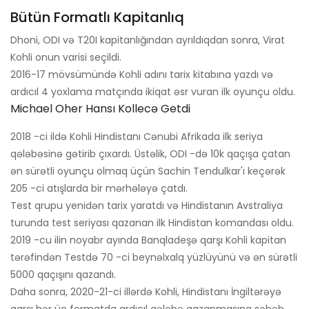
Bütün Formatlı Kapitanlıq
Dhoni, ODI və T20I kapitanlığından ayrıldıqdan sonra, Virat
Kohli onun varisi seçildi.
2016-17 mövsümündə Kohli adını tarix kitabına yazdı və
ardıcıl 4 yoxlama matçında ikiqat əsr vuran ilk oyunçu oldu.
Michael Oher Hansı Kollecə Getdi
2018 -ci ildə Kohli Hindistanı Cənubi Afrikada ilk seriya
qələbəsinə gətirib çıxardı. Üstəlik, ODI -də 10k qaçışa çatan
ən sürətli oyunçu olmaq üçün Sachin Tendulkar'ı keçərək
205 -ci atışlarda bir mərhələyə çatdı.
Test qrupu yenidən tarix yaratdı və Hindistanın Avstraliya
turunda test seriyası qazanan ilk Hindistan komandası oldu.
2019 -cu ilin noyabr ayında Banqladeşə qarşı Kohli kapitan
tərəfindən Testdə 70 -ci beynəlxalq yüzlüyünü və ən sürətli
5000 qaçışını qazandı.
Daha sonra, 2020-21-ci illərdə Kohli, Hindistanı İngiltərəyə