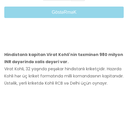
GöstəRməK
Hindistanlı kapitan Virat Kohli'nin təxminən 980 milyon
INR dəyərində xalis dəyəri var.
Virat Kohli, 32 yaşında peşəkar hindistanlı kriketçidir. Hazırda
Kohli hər üç kriket formatında milli komandasının kapitanıdır.
Üstəlik, yerli kriketdə Kohli RCB və Delhi üçün oynayır.