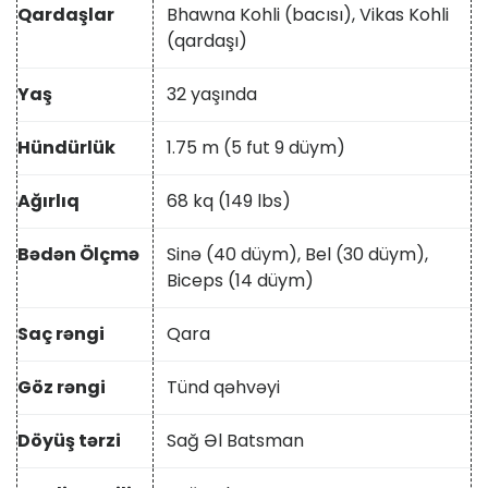
Qardaşlar
Bhawna Kohli (bacısı), Vikas Kohli
(qardaşı)
Yaş
32 yaşında
Hündürlük
1.75 m (5 fut 9 düym)
Ağırlıq
68 kq (149 lbs)
Bədən Ölçmə
Sinə (40 düym), Bel (30 düym),
Biceps (14 düym)
Saç rəngi
Qara
Göz rəngi
Tünd qəhvəyi
Döyüş tərzi
Sağ Əl Batsman