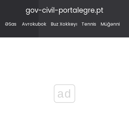
gov-civil-portalegre.pt
ƏSas
Avrokubok
Buz Xokkeyı
Tennis
Müğənni
ad