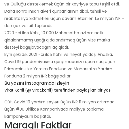
və Qulluğu dəstəkləmək üçün bir xeyriyyə topu təşkil etdi.
Daha sonra insan alveri qurbanlarının tibbi, təhsil və
reabilitasiya xidmətləri üçün davam etdirilən 1.5 milyon INR -
dən çox vəsait toplandı.
2020 -ci ildə Kohli, 10.000 Maharsatha aztəminatlı
qidalanmamış uşağı qidalandırmaq üçün Vize marka
dəstəyi bağışlayacağını açıqladı.
Eyni şəkildə, 2021 -ci ildə Kohli və həyat yoldaşı Anuska,
Covid 19 pandemiyasına qarşı mübarizə aparmaq üçün
Primeminister Yardım Fonduna və Maharsatra Yardım
Fonduna 2 milyon INR bağışladılar.
Bu yazını İnstaqramda izləyin
Virat Kohli (@ virat.kohli) tərəfindən paylaşılan bir yazı
Cüt, Covid 19 yardım səyləri üçün INR 11 milyon artırmaq
üçün #Bu Birlikdə Kampaniyada maliyyə toplama
kampaniyasını başlatdı.
Maraqlı Faktlar