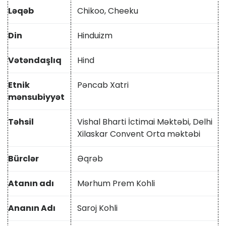
Ləqəb
Chikoo, Cheeku
Din
Hinduizm
Vətəndaşlıq
Hind
Etnik
Pəncab Xatri
mənsubiyyət
Təhsil
Vishal Bharti İctimai Məktəbi, Delhi
Xilaskar Convent Orta məktəbi
Bürclər
Əqrəb
Atanın adı
Mərhum Prem Kohli
Ananın Adı
Saroj Kohli