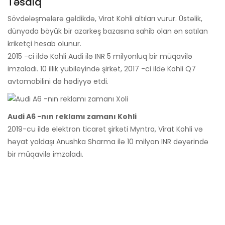
Təsdiq
Sövdələşmələrə gəldikdə, Virat Kohli altıları vurur. Üstəlik,
dünyada böyük bir azarkeş bazasına sahib olan ən satılan
kriketçi hesab olunur.
2015 -ci ildə Kohli Audi ilə INR 5 milyonluq bir müqavilə
imzaladı. 10 illik yubileyində şirkət, 2017 -ci ildə Kohli Q7
avtomobilini də hədiyyə etdi.
Audi A6 -nın reklamı zamanı Kohli
2019-cu ildə elektron ticarət şirkəti Myntra, Virat Kohli və
həyat yoldaşı Anushka Sharma ilə 10 milyon INR dəyərində
bir müqavilə imzaladı.