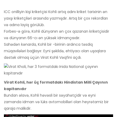
ICC onilliyin kişi kriketçisi Kohli artıq adını kriket tarixinin ən
yaxşı kriketçiləri arasında yazmışdır. Artıq bir çox rekordları
və adına layiq görülüb.
Forbes-ə görə, Kohli dünyanın ən çox qazanan kriketçisidir
və dünyanın 66-cı ən yüksək idmançısıdır.
Sahədən kənarda, Kohli bir -birinin ardınca təsdiq
müqavilələri bağlayır. Eyni şəkildə, ehtiyacı olan uşaqlara
dəstək olmaq üçün Virat Kohli Vəqfini açdı.
Virat Kohli, hər üç formatdakı Hindistan Milli Çayının
kapitanıdır
Bundan əlavə, Kohli həvəsli bir səyahətçidir və eyni
zamanda idman və lüks avtomobilləri olan heyrətamiz bir
qaraja malikdir.