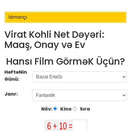
İdmançı
Virat Kohli Net Dəyəri:
Maaş, Onay və Ev
Hansı Film GörməK Üçün?
HəFtəNin
Günü:
Janr:
Növ:
Kino
Sıra