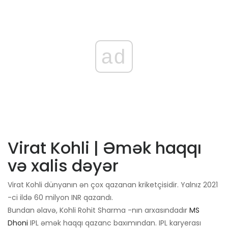
ad
Virat Kohli | Əmək haqqı
və xalis dəyər
Virat Kohli dünyanın ən çox qazanan kriketçisidir. Yalnız 2021
-ci ildə 60 milyon INR qazandı.
Bundan əlavə, Kohli Rohit Sharma -nın arxasındadır
MS
Dhoni
IPL əmək haqqı qazanc baxımından. IPL karyerası