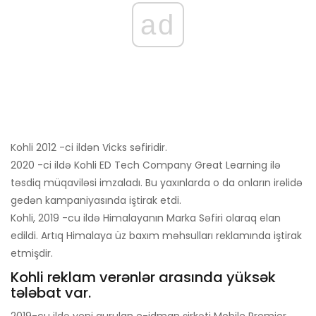
ad
Kohli 2012 -ci ildən Vicks səfiridir.
2020 -ci ildə Kohli ED Tech Company Great Learning ilə
təsdiq müqaviləsi imzaladı. Bu yaxınlarda o da onların irəlidə
gedən kampaniyasında iştirak etdi.
Kohli, 2019 -cu ildə Himalayanın Marka Səfiri olaraq elan
edildi. Artıq Himalaya üz baxım məhsulları reklamında iştirak
etmişdir.
Kohli reklam verənlər arasında yüksək
tələbat var.