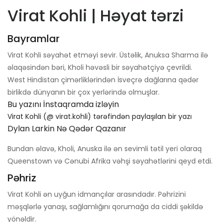
Virat Kohli | Həyat tərzi
Bayramlar
Virat Kohli səyahət etməyi sevir. Üstəlik, Anuksa Sharma ilə
əlaqəsindən bəri, Kholi həvəsli bir səyahətçiyə çevrildi.
West Hindistan çimərliklərindən İsveçrə dağlarına qədər
birlikdə dünyanın bir çox yerlərində olmuşlar.
Bu yazını İnstaqramda izləyin
Virat Kohli (@ virat.kohli) tərəfindən paylaşılan bir yazı
Dylan Larkin Nə Qədər Qazanır
Bundan əlavə, Kholi, Anuska ilə ən sevimli tətil yeri olaraq
Queenstown və Cənubi Afrika vəhşi səyahətlərini qeyd etdi.
Pəhriz
Virat Kohli ən uyğun idmançılar arasındadır. Pəhrizini
məşqlərlə yanaşı, sağlamlığını qorumağa da ciddi şəkildə
yönəldir.