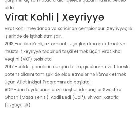
qarşı hər üç formatda ardıcıl qələbə qazanmasına səbəb
oldu.
Virat Kohli | Xeyriyyə
Virat Kohli meydanda və xaricində çempiondur. Xeyriyyəçilik
işlərində də iştirak etmişdir.
2013 -cü ildə Kohli, aztəminatlı uşaqlara kömək etmək və
müxtəlif xeyriyyə tədbirləri təşkil etmək üçün Virat Kholi
Vəqfini (VKF) təsis etdi.
2017 -ci ildə, gənclərin düzgün təlim, qidalanma və fitneslə
potensiallarını tam şəkildə əldə etmələrinə kömək etmək
üçün Atlet İnkişaf Proqramını da başlatdı.
ADP -dən faydalanan bəzi məşhur idmançılar Swastika
Ghosh (Masa Tenisi), Aadil Bedi (Golf), Shivani Kataria
(Üzgüçülük).