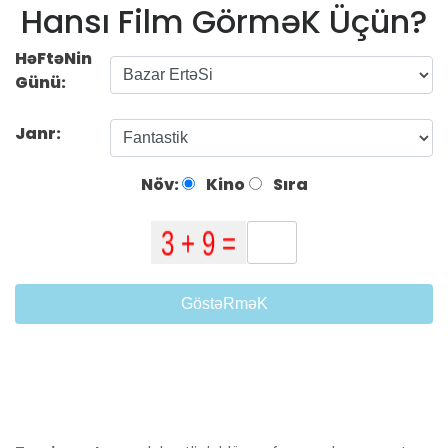
Hansı Film GörməK Üçün?
HəFtəNin
Günü:
Janr:
Növ:
Kino
Sıra
GöstəRməK