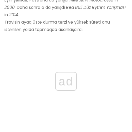
Eyni şəkildə, Pastrana da yarışdı
Millətlərin Motocrossu
in
2000.
Daha sonra o da yarışdı
Red Bull Düz Rythm Yarışması
in
2014.
Travisin ayaq üstə durma tərzi və yüksək sürəti onu
istənilən yolda tapmaqda asanlaşdırdı.
ad