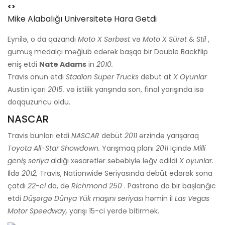
<>
Mike Alabalığı Universitetə ​​hara Getdi
Eynilə, o da qazandı
Moto X Sərbəst
və
Moto X Sürət
&
Stil
,
gümüş medalçı məğlub edərək başqa bir Double Backflip
eniş etdi
Nate Adams
in
2010.
Travis onun etdi
Stadion Super Trucks
debüt at
X Oyunlar
Austin içəri
2015.
və istilik yarışında son, final yarışında isə
doqquzuncu oldu.
NASCAR
Travis bunları etdi
NASCAR
debüt
2011
ərzində yarışaraq
Toyota All-Star Showdown.
Yarışmaq planı
2011
içində
Milli
geniş seriya
aldığı xəsarətlər səbəbiylə ləğv edildi
X oyunlar.
İldə
2012,
Travis, Nationwide Seriyasında debüt edərək sona
çatdı
22-ci
da, də
Richmond 250
. Pastrana da bir başlanğıc
etdi
Düşərgə Dünya Yük maşını seriyası
həmin il
Las Vegas
Motor Speedway,
yarışı 15-ci yerdə bitirmək.