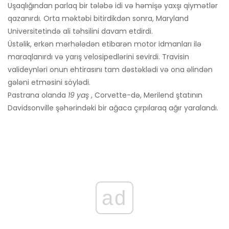
Uşaqlığından parlaq bir tələbə idi və həmişə yaxşı qiymətlər
qazanırdı. Orta məktəbi bitirdikdən sonra, Maryland
Universitetində ali təhsilini davam etdirdi.
Üstəlik, erkən mərhələdən etibarən motor idmanları ilə
maraqlanırdı və yarış velosipedlərini sevirdi. Travisin
valideynləri onun ehtirasını tam dəstəklədi və ona əlindən
gələni etməsini söylədi.
Pastrana olanda
19 yaş
, Corvette-də, Merilend ştatının
Davidsonville şəhərindəki bir ağaca çırpılaraq ağır yaralandı.
ad