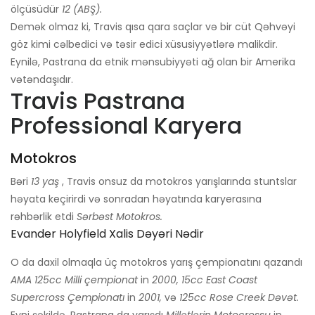
ölçüsüdür
12 (ABŞ).
Demək olmaz ki, Travis qısa qara saçlar və bir cüt Qəhvəyi
göz kimi cəlbedici və təsir edici xüsusiyyətlərə malikdir.
Eynilə, Pastrana da etnik mənsubiyyəti ağ olan bir Amerika
vətəndaşıdır.
Travis Pastrana
Professional Karyera
Motokros
Bəri
13 yaş
, Travis onsuz da motokros yarışlarında stuntslar
həyata keçirirdi və sonradan həyatında karyerasına
rəhbərlik etdi
Sərbəst Motokros.
Evander Holyfield Xalis Dəyəri Nədir
O da daxil olmaqla üç motokros yarış çempionatını qazandı
AMA 125cc Milli çempionat
in
2000, 15cc East Coast
Supercross Çempionatı
in
2001,
və
125cc Rose Creek Dəvət.