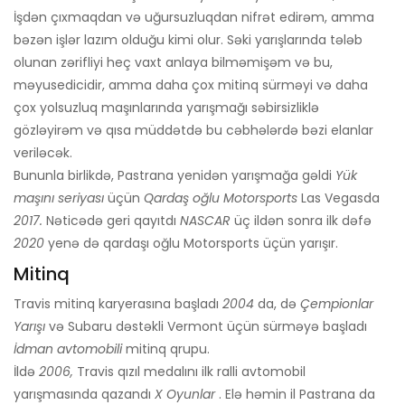
İşdən çıxmaqdan və uğursuzluqdan nifrət edirəm, amma
bəzən işlər lazım olduğu kimi olur. Səki yarışlarında tələb
olunan zərifliyi heç vaxt anlaya bilməmişəm və bu,
məyusedicidir, amma daha çox mitinq sürməyi və daha
çox yolsuzluq maşınlarında yarışmağı səbirsizliklə
gözləyirəm və qısa müddətdə bu cəbhələrdə bəzi elanlar
veriləcək.
Bununla birlikdə, Pastrana yenidən yarışmağa gəldi
Yük
maşını seriyası
üçün
Qardaş oğlu Motorsports
Las Vegasda
2017.
Nəticədə geri qayıtdı
NASCAR
üç ildən sonra ilk dəfə
2020
yenə də qardaşı oğlu Motorsports üçün yarışır.
Mitinq
Travis mitinq karyerasına başladı
2004
da, də
Çempionlar
Yarışı
və Subaru dəstəkli Vermont üçün sürməyə başladı
İdman avtomobili
mitinq qrupu.
İldə
2006,
Travis qızıl medalını ilk ralli avtomobil
yarışmasında qazandı
X Oyunlar
. Elə həmin il Pastrana da