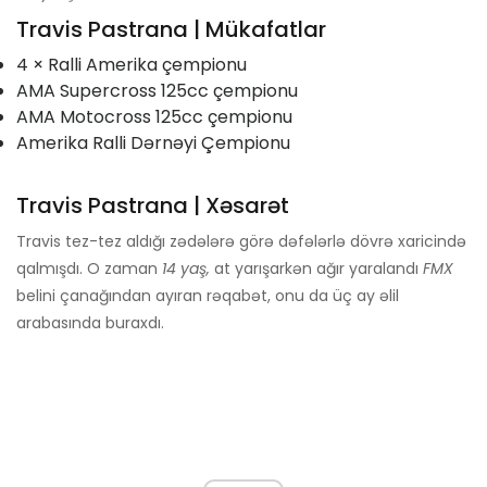
Travis Pastrana | Mükafatlar
4 × Ralli Amerika çempionu
AMA Supercross 125cc çempionu
AMA Motocross 125cc çempionu
Amerika Ralli Dərnəyi Çempionu
Travis Pastrana | Xəsarət
Travis tez-tez aldığı zədələrə görə dəfələrlə dövrə xaricində
qalmışdı. O zaman
14 yaş,
at yarışarkən ağır yaralandı
FMX
belini çanağından ayıran rəqabət, onu da üç ay əlil
arabasında buraxdı.