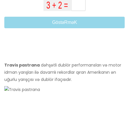
GöstəRməK
Travis pastrana
dəhşətli dublör performansları və motor
idman yarışları ilə davamlı rekordlar qıran Amerikanın ən
uğurlu yarışçısı və dublör ifaçısıdır.