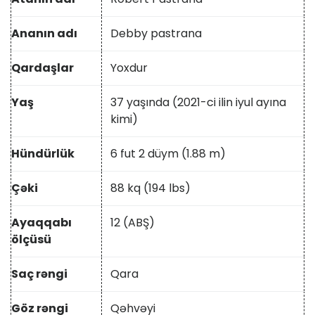
Ananın adı
Debby pastrana
Qardaşlar
Yoxdur
Yaş
37 yaşında (2021-ci ilin iyul ayına
kimi)
Hündürlük
6 fut 2 düym (1.88 m)
Çəki
88 kq (194 lbs)
Ayaqqabı
12 (ABŞ)
ölçüsü
Saç rəngi
Qara
Göz rəngi
Qəhvəyi