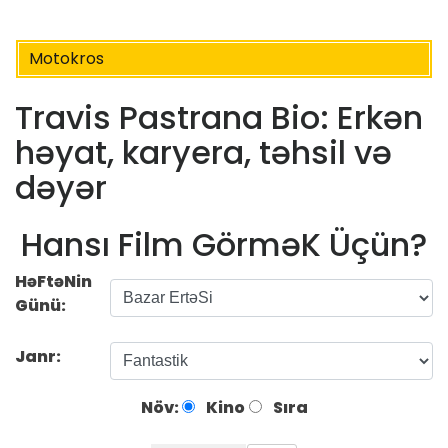
Motokros
Travis Pastrana Bio: Erkən
həyat, karyera, təhsil və
dəyər
Hansı Film GörməK Üçün?
HəFtəNin
Günü:
Janr:
Növ:
Kino
Sıra