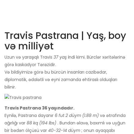
Travis Pastrana | Yaş, boy
və milliyət
Uzun və yaraşıqlı Travis
37 yaş
İndi kimi. Bürclər xəritələrinə
görə kaskadyor Tərəzidir.
Və bildiyimizə görə bu bürcün insanları cazibədar,
diplomatik, ədalətli və eyni zamanda ehtiraslı olduqları
bilinir.
Travis Pastrana 36 yaşındadır.
Eynilə, Pastrana dayanır
6 fut 2 düym (1.88 m)
və ətrafında
ağırlığı var
88 kq (194 lbs)
. Bundan əlavə, baxımlı və uyğun
bir bədən ölçüsü var
40-32-14 düym
; onun ayaqqabı