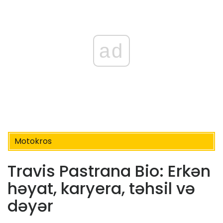
ad
Motokros
Travis Pastrana Bio: Erkən
həyat, karyera, təhsil və
dəyər