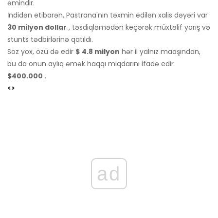
əmindir.
İndidən etibarən, Pastrana'nın təxmin edilən xalis dəyəri var
30 milyon dollar
, təsdiqləmədən keçərək müxtəlif yarış və
stunts tədbirlərinə qatıldı.
Söz yox, özü də edir
$
4.8 milyon
hər il yalnız maaşından,
bu da onun aylıq əmək haqqı miqdarını ifadə edir
$
400.000
.
<>
ad