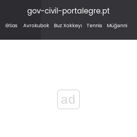
gov-civil-portalegre.pt
ƏSas
Avrokubok
Buz Xokkeyı
Tennis
Müğənni
ad