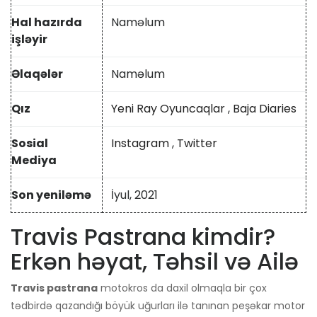
Hal hazırda
Naməlum
işləyir
Əlaqələr
Naməlum
Qız
Yeni Ray Oyuncaqlar
,
Baja Diaries
Sosial
Instagram
,
Twitter
Mediya
Son yeniləmə
İyul, 2021
Travis Pastrana kimdir?
Erkən həyat, Təhsil və Ailə
Travis pastrana
motokros da daxil olmaqla bir çox
tədbirdə qazandığı böyük uğurları ilə tanınan peşəkar motor