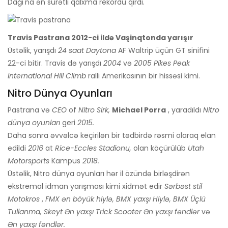
Dağı'na ən sürətli qalxma rekordu qırdı.
Travis Pastrana 2012-ci ildə Vaşinqtonda yarışır
Üstəlik, yarışdı
24 saat Daytona
AF Waltrip üçün GT sinifini
22-ci bitir. Travis də yarışdı
2004
və
2005 Pikes Peak
International Hill Climb
ralli Amerikasının bir hissəsi kimi.
Nitro Dünya Oyunları
Pastrana və
CEO
of
Nitro Sirk,
Michael Porra
, yaradıldı
Nitro
dünya oyunları
geri
2015.
Daha sonra əvvəlcə keçirilən bir tədbirdə rəsmi olaraq elan
edildi
2016
at
Rice-Eccles Stadionu,
olan köçürülüb
Utah
Motorsports
Kampus
2018.
Üstəlik, Nitro dünya oyunları hər il özündə birləşdirən
ekstremal idman yarışması kimi xidmət edir
Sərbəst stil
Motokros
,
FMX ən böyük hiylə, BMX yaxşı
Hiylə, BMX Üçlü
Tullanma, Skeyt
Ən yaxşı Trick Scooter Ən yaxşı fəndlər
və
Ən yaxşı fəndlər.