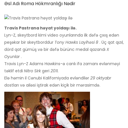
Əsl Adı Roma Hökmranlığı Nədir
Travis Pastrana həyat yoldaşı ilə.
Lyn-Z, skeytbord kimi video oyunlarında ilk dəfə çıxış edən
peşəkar bir skeytborddur
Tony Hawks Layihəsi 8
. Üç qat qızıl,
dörd qat gümüş və bir dəfə bürünc medal qazandı
X
Oyunlar
.
Travis Lyn-Z Adams Hawkins-ə canlı ifa zamanı evlənməyi
təklif etdi
Nitro Sirk
geri
2011.
Elə həmin il Cənubi Kaliforniyada evləndilər
29 oktyabr
dostları və ailəsi iştirak edən kiçik bir mərasimdə.