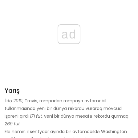
ad
Yarış
İldə
2010,
Travis, rampadan rampaya avtomobil
tullanmasında yeni bir dünya rekordu vuraraq mövcud
işarəni qırdı
171 fut,
yeni bir dünya məsafə rekordu qurmaq
269 ​​fut.
Elə həmin il sentyabr ayında bir avtomobildə Washington