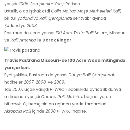
yarışdı
2006
Çempionlar Yarışı
Parisdə.
Üstəlik, o da iştirak etdi
Colin McRae Meşə Mərhələləri Ralli,
bir tur
Şotlandiya Ralli Çempionatı
sentyabr ayında
Şotlandiya
2008.
Pastrana da üçün yarışdı
100 Acre Taxta Ralli
Salem, Missouri
və
Ralli Amerika
ilə
Derek Ringer
.
Travis Pastrana Missouri-də 100 Acre Wood mitingində
yarışarkən.
Eyni şəkildə, Pastrana da yarışdı
Dünya Ralli Çempionatı
hadisələr
2007, 2008,
və
2009.
İldə
2007,
üçdə yarışdı
P-WRC
Tədbirlərdə ayrıca ilk dünya
mitinqində yarışdı
Corona Ralli Meksika,
beşinci yerdə
bitirmək. O, həmçinin on üçüncü yerdə tamamladı
Akropolis Ralli
içində
2008
P-WRC
hadisə.