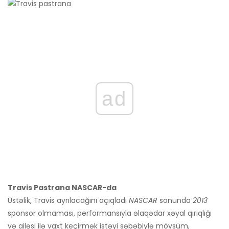
ad
Travis Pastrana NASCAR-da
Üstəlik, Travis ayrılacağını açıqladı
NASCAR
sonunda
2013
sponsor olmaması, performansıyla əlaqədar xəyal qırıqlığı
və ailəsi ilə vaxt keçirmək istəyi səbəbiylə mövsüm,