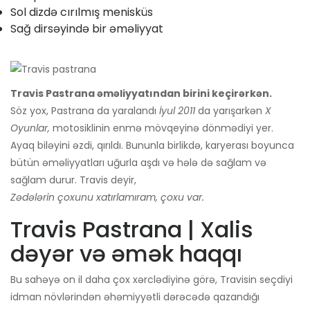
Sol dizdə cırılmış menisküs
Sağ dirsəyində bir əməliyyat
Travis Pastrana əməliyyatından birini keçirərkən.
Söz yox, Pastrana da yaralandı
İyul 2011
da yarışarkən
X
Oyunlar,
motosiklinin enmə mövqeyinə dönmədiyi yer.
Ayaq biləyini əzdi, qırıldı. Bununla birlikdə, karyerası boyunca
bütün əməliyyatları uğurla aşdı və hələ də sağlam və
sağlam durur. Travis deyir,
Zədələrin çoxunu xatırlamıram, çoxu var.
Travis Pastrana | Xalis
dəyər və əmək haqqı
Bu sahəyə on il daha çox xərclədiyinə görə, Travisin seçdiyi
idman növlərindən əhəmiyyətli dərəcədə qazandığı