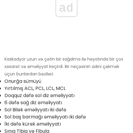
ad
Kaskadyor uzun və çətin bir sağalma ilə həyatında bir çox
xəsarət və əməliyyat keçirdi. Bir neçəsinin adını çəkmək
üçün bunlardan bəziləri:
Onurğa sümüyü
Yırtılmış ACL, PCL, LCL, MCL
Doqquz dəfə sol diz əməliyyatı
6 dəfə sağ diz əməliyyatı
Sol Bilək əməliyyatı iki dəfə
Sol baş barmağı əməliyyatı iki dəfə
İki dəfə kürək əməliyyatı
Sınıq Tibia və Fibula