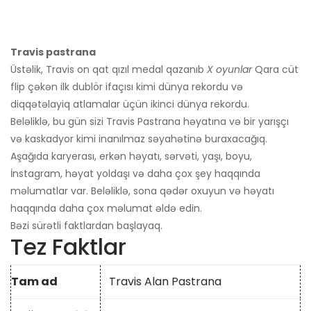
Travis pastrana
Üstəlik, Travis on qat qızıl medal qazanıb
X oyunlar
Qara cüt
flip çəkən ilk dublör ifaçısı kimi dünya rekordu və
diqqətəlayiq atlamalar üçün ikinci dünya rekordu.
Beləliklə, bu gün sizi Travis Pastrana həyatına və bir yarışçı
və kaskadyor kimi inanılmaz səyahətinə buraxacağıq.
Aşağıda karyerası, erkən həyatı, sərvəti, yaşı, boyu,
İnstagram, həyat yoldaşı və daha çox şey haqqında
məlumatlar var. Beləliklə, sona qədər oxuyun və həyatı
haqqında daha çox məlumat əldə edin.
Bəzi sürətli faktlardan başlayaq.
Tez Faktlar
Tam ad
Travis Alan Pastrana