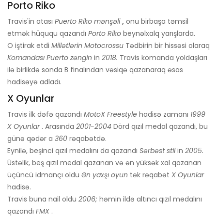
Porto Riko
Travis'in atası
Puerto Riko mənşəli
,
onu birbaşa təmsil
etmək hüququ qazandı
Porto Riko
beynəlxalq yarışlarda.
O iştirak etdi
Millətlərin Motocrossu
Tədbirin bir hissəsi olaraq
Komandası Puerto
zəngin
in
2018.
Travis komanda yoldaşları
ilə birlikdə sonda B finalından vəsiqə qazanaraq əsas
hadisəyə adladı.
X Oyunlar
Travis ilk dəfə qazandı
MotoX Freestyle
hadisə zamanı
1999
X Oyunlar
. Arasında
2001-2004
Dörd qızıl medal qazandı, bu
günə qədər a
360
rəqabətdə.
Eynilə, beşinci qızıl medalını da qazandı
Sərbəst stil
in
2005.
Üstəlik, beş qızıl medal qazanan və ən yüksək xal qazanan
üçüncü idmançı oldu
Ən yaxşı oyun
tək rəqabət
X Oyunlar
hadisə.
Travis buna nail oldu
2006;
həmin ildə altıncı qızıl medalını
qazandı
FMX
.