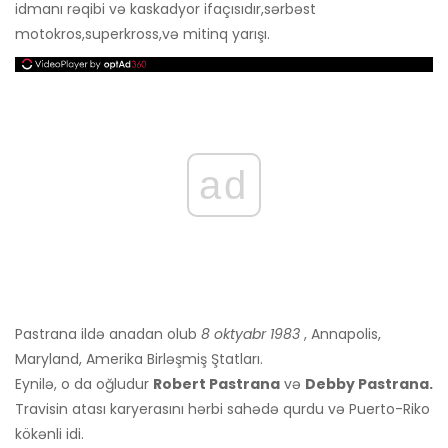
idmanı rəqibi və kaskadyor ifaçısıdır,
sərbəst
motokros,
superkross,
və mitinq yarışı.
ad
Pastrana ildə anadan olub
8 oktyabr 1983
, Annapolis,
Maryland, Amerika Birləşmiş Ştatları.
Eynilə, o da oğludur
Robert Pastrana
və
Debby Pastrana.
Travisin atası karyerasını hərbi sahədə qurdu və Puerto-Riko
kökənli idi.