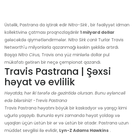
Üstəlik, Pastrana da iştirak edir
Nitro-Sirk
, bir fəaliyyət idman
kollektivinə çatması proqnozlaşdırılır
1 milyard dollar
gələcəkdə qiymətləndirmələr.
Nitro Sirk canlı
Turlar Travis
Networth'u milyonlarla qazanmağı kəskin şəkildə artırdı.
Başqa
Nitro Cirus,
Travis ona yüz minlərlə dollar pul
mükafatı gətirən bir neçə çempionat qazandı.
Travis Pastrana | Şəxsi
həyat və evlilik
Həyatda, hər iki tərəfə də gəzintidə olursan. Bunu əyləncəli
edə bilərsiniz! -Trevis Pastrana
Travis Pastrana həyatını böyük bir kaskadyor və yarışçı kimi
uğurla yaşayıb. Bununla eyni zamanda həyat yoldaşı və
uşaqları üçün üstün bir ər və üstün bir atadır.
Pastrana uzun
müddət sevgilisi ilə evlidir,
Lyn-Z Adams Hawkins
.