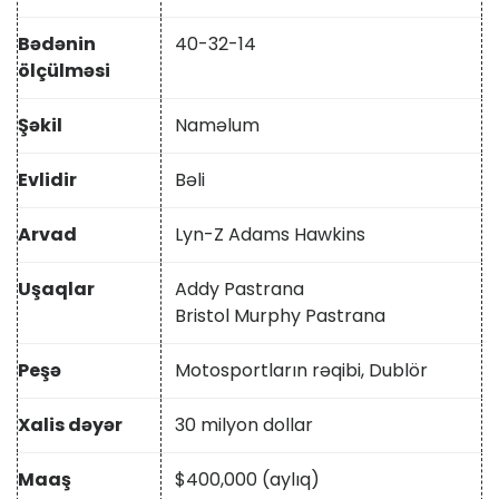
Bədənin
40-32-14
ölçülməsi
Şəkil
Naməlum
Evlidir
Bəli
Arvad
Lyn-Z Adams Hawkins
Uşaqlar
Addy Pastrana
Bristol Murphy Pastrana
Peşə
Motosportların rəqibi, Dublör
Xalis dəyər
30 milyon dollar
Maaş
$
400,000 (aylıq)