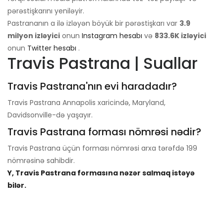
pərəstişkarını yeniləyir.
Pastrananın a ilə izləyən böyük bir pərəstişkarı var
3.9
milyon izləyici
onun
Instagram hesabı
və
833.6K izləyici
onun
Twitter hesabı
.
Travis Pastrana | Suallar
Travis Pastrana'nın evi haradadır?
Travis Pastrana Annapolis xaricində, Maryland,
Davidsonville-də yaşayır.
Travis Pastrana forması nömrəsi nədir?
Travis Pastrana üçün forması nömrəsi arxa tərəfdə 199
nömrəsinə sahibdir.
Y, Travis Pastrana formasına nəzər salmaq istəyə
bilər.