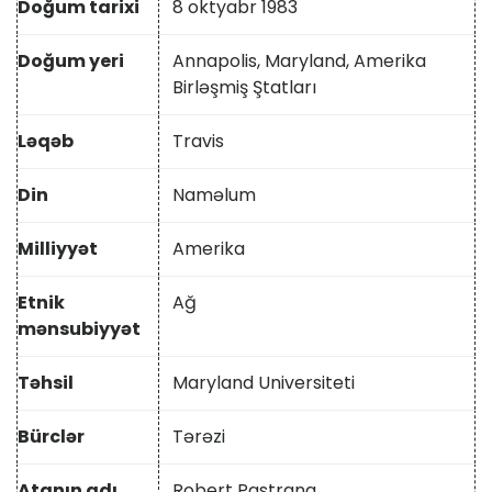
Doğum tarixi
8 oktyabr 1983
Doğum yeri
Annapolis, Maryland, Amerika
Birləşmiş Ştatları
Ləqəb
Travis
Din
Naməlum
Milliyyət
Amerika
Etnik
Ağ
mənsubiyyət
Təhsil
Maryland Universiteti
Bürclər
Tərəzi
Atanın adı
Robert Pastrana