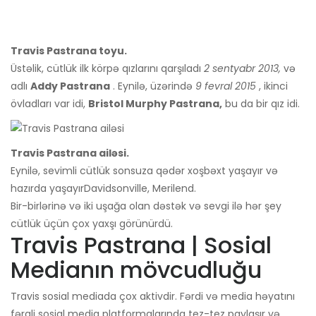
Travis Pastrana toyu.
Üstəlik, cütlük ilk körpə qızlarını qarşıladı
2 sentyabr 2013,
və
adlı
Addy Pastrana
. Eynilə, üzərində
9 fevral 2015
, ikinci
övladları var idi,
Bristol Murphy Pastrana,
bu da bir qız idi
.
Travis Pastrana ailəsi.
Eynilə, sevimli cütlük sonsuza qədər xoşbəxt yaşayır və
hazırda yaşayır
Davidsonville, Merilend.
Bir-birlərinə və iki uşağa olan dəstək və sevgi ilə hər şey
cütlük üçün çox yaxşı görünürdü.
Travis Pastrana | Sosial
Medianın mövcudluğu
Travis sosial mediada çox aktivdir. Fərdi və media həyatını
fərqli sosial media platformalarında tez-tez paylaşır və