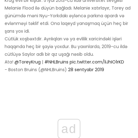
Krug evli bir kişidir. 5 iyul 2013-cü ildə universitet sevgilisi
Melanie Flood ilə düyün bağladı. Melanie xatırlayır, Torey ad
günümdə məni Nyu-Yorkdakı əyləncə parkına apardı və
evlənməyi təklif etdi. Ona laqeyd yanaşmaq üçün heç bir
şans yox idi.
Cütlük xoşbəxtdir. Ayrılıqları və ya evlilik xaricindəki işləri
haqqında heç bir şayiə yoxdur. Bu yaxınlarda, 2019-cu ildə
cütlüyə Saylor adlı bir qız uşağı nəsib oldu.
Ata!
@ToreyKrug
|
#NHLBruins
pic.twitter.com/liJhIO1rKD
- Boston Bruins (@NHLBruins)
28 sentyabr 2019
ad