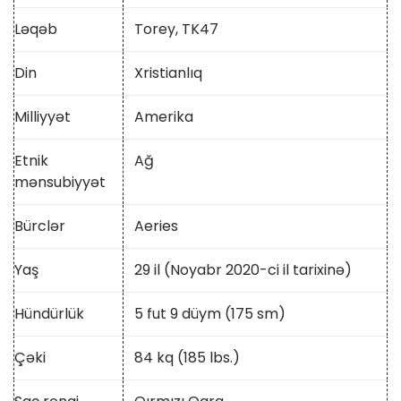
Ləqəb
Torey, TK47
Din
Xristianlıq
Milliyyət
Amerika
Etnik
Ağ
mənsubiyyət
Bürclər
Aeries
Yaş
29 il (Noyabr 2020-ci il tarixinə)
Hündürlük
5 fut 9 düym (175 sm)
Çəki
84 kq (185 lbs.)