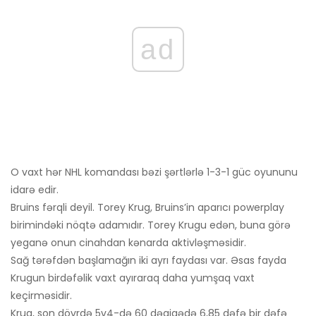
ad
O vaxt hər NHL komandası bəzi şərtlərlə 1-3-1 güc oyununu
idarə edir.
Bruins fərqli deyil. Torey Krug, Bruins’in aparıcı powerplay
birimindəki nöqtə adamıdır. Torey Krugu edən, buna görə
yeganə onun cinahdan kənarda aktivləşməsidir.
Sağ tərəfdən başlamağın iki ayrı faydası var. Əsas fayda
Krugun birdəfəlik vaxt ayıraraq daha yumşaq vaxt
keçirməsidir.
Krug, son dövrdə 5v4-də 60 dəqiqədə 6,85 dəfə bir dəfə