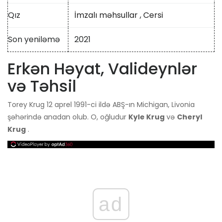
Qız
İmzalı məhsullar
,
Cersi
Son yeniləmə
2021
Erkən Həyat, Valideynlər
və Təhsil
Torey Krug 12 aprel 1991-ci ildə ABŞ-ın Michigan, Livonia
şəhərində anadan olub. O, oğludur
Kyle Krug
və
Cheryl
Krug
.
ad