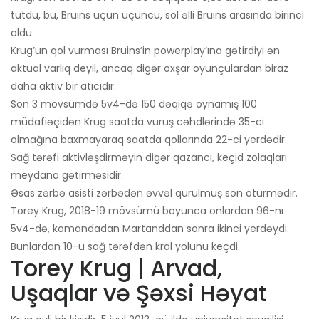
tutdu, bu, Bruins üçün üçüncü, sol əlli Bruins arasında birinci
oldu.
Krug’un qol vurması Bruins’in powerplay’ına gətirdiyi ən
aktual varlıq deyil, ancaq digər oxşar oyunçulardan biraz
daha aktiv bir atıcıdır.
Son 3 mövsümdə 5v4-də 150 ​​dəqiqə oynamış 100
müdafiəçidən Krug saatda vuruş cəhdlərində 35-ci
olmağına baxmayaraq saatda qollarında 22-ci yerdədir.
Sağ tərəfi aktivləşdirməyin digər qazancı, keçid zolaqları
meydana gətirməsidir.
Əsas zərbə asisti zərbədən əvvəl qurulmuş son ötürmədir.
Torey Krug, 2018-19 mövsümü boyunca onlardan 96-nı
5v4-də, komandadan Martanddan sonra ikinci yerdəydi.
Bunlardan 10-u sağ tərəfdən kral yolunu keçdi.
Torey Krug | Arvad,
Uşaqlar və Şəxsi Həyat