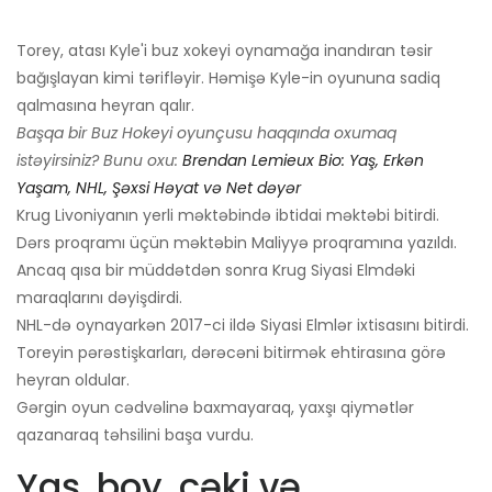
Torey, atası Kyle'i buz xokeyi oynamağa inandıran təsir
bağışlayan kimi tərifləyir. Həmişə Kyle-in oyununa sadiq
qalmasına heyran qalır.
Başqa bir Buz Hokeyi oyunçusu haqqında oxumaq
istəyirsiniz? Bunu oxu:
Brendan Lemieux Bio: Yaş, Erkən
Yaşam, NHL, Şəxsi Həyat və Net dəyər
Krug Livoniyanın yerli məktəbində ibtidai məktəbi bitirdi.
Dərs proqramı üçün məktəbin Maliyyə proqramına yazıldı.
Ancaq qısa bir müddətdən sonra Krug Siyasi Elmdəki
maraqlarını dəyişdirdi.
NHL-də oynayarkən 2017-ci ildə Siyasi Elmlər ixtisasını bitirdi.
Toreyin pərəstişkarları, dərəcəni bitirmək ehtirasına görə
heyran oldular.
Gərgin oyun cədvəlinə baxmayaraq, yaxşı qiymətlər
qazanaraq təhsilini başa vurdu.
Yaş, boy, çəki və