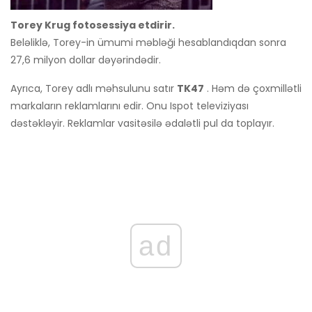
Torey Krug fotosessiya etdirir.
Beləliklə, Torey-in ümumi məbləği hesablandıqdan sonra
27,6 milyon dollar dəyərindədir.
Ayrıca, Torey adlı məhsulunu satır
TK47
. Həm də çoxmillətli
markaların reklamlarını edir. Onu Ispot televiziyası
dəstəkləyir. Reklamlar vasitəsilə ədalətli pul da toplayır.
ad