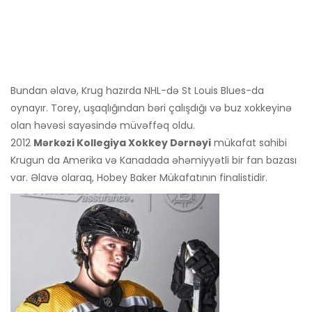
Bundan əlavə, Krug hazırda NHL-də St Louis Blues-da
oynayır. Torey, uşaqlığından bəri çalışdığı və buz xokkeyinə
olan həvəsi sayəsində müvəffəq oldu.
2012
Mərkəzi Kollegiya Xokkey Dərnəyi
mükafat sahibi
Krugun da Amerika və Kanadada əhəmiyyətli bir fan bazası
var. Əlavə olaraq, Hobey Baker Mükafatının finalistidir.