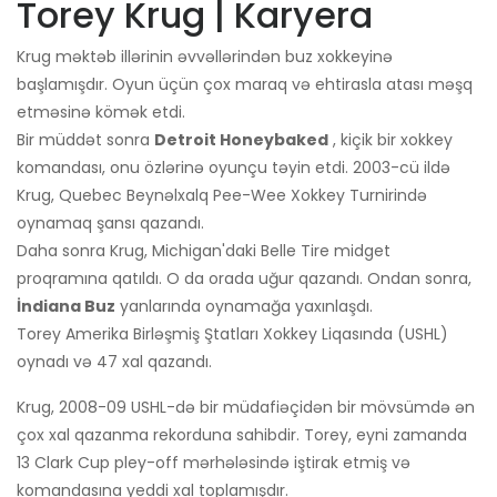
Torey Krug | Karyera
Krug məktəb illərinin əvvəllərindən buz xokkeyinə
başlamışdır. Oyun üçün çox maraq və ehtirasla atası məşq
etməsinə kömək etdi.
Bir müddət sonra
Detroit Honeybaked
, kiçik bir xokkey
komandası, onu özlərinə oyunçu təyin etdi. 2003-cü ildə
Krug, Quebec Beynəlxalq Pee-Wee Xokkey Turnirində
oynamaq şansı qazandı.
Daha sonra Krug, Michigan'daki Belle Tire midget
proqramına qatıldı. O da orada uğur qazandı. Ondan sonra,
İndiana Buz
yanlarında oynamağa yaxınlaşdı.
Torey Amerika Birləşmiş Ştatları Xokkey Liqasında (USHL)
oynadı və 47 xal qazandı.
Krug, 2008-09 USHL-də bir müdafiəçidən bir mövsümdə ən
çox xal qazanma rekorduna sahibdir. Torey, eyni zamanda
13 Clark Cup pley-off mərhələsində iştirak etmiş və
komandasına yeddi xal toplamışdır.