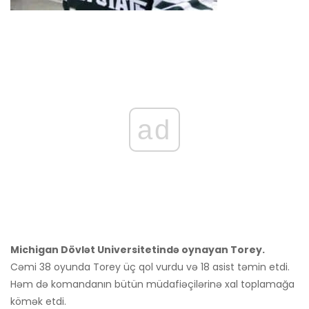
ad
Michigan Dövlət Universitetində oynayan Torey.
Cəmi 38 oyunda Torey üç qol vurdu və 18 asist təmin etdi.
Həm də komandanın bütün müdafiəçilərinə xal toplamağa
kömək etdi.