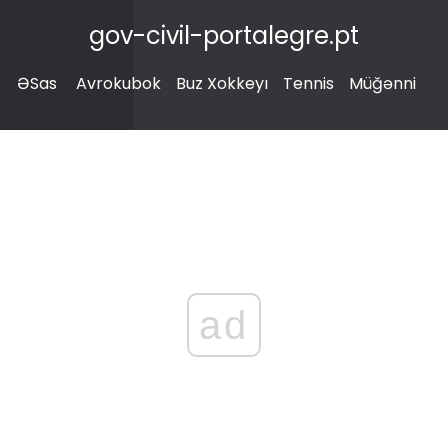
gov-civil-portalegre.pt
ƏSas
Avrokubok
Buz Xokkeyı
Tennis
Müğənni
ad