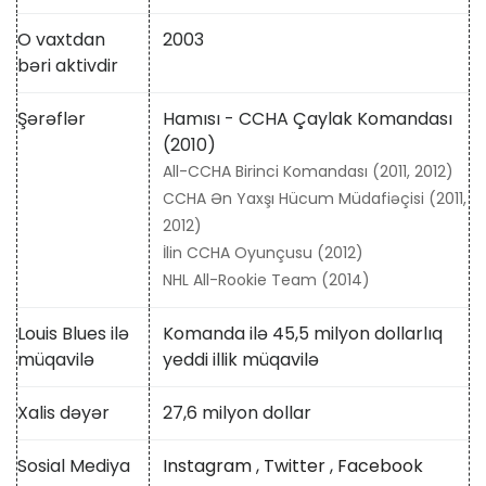
O vaxtdan
2003
bəri aktivdir
Şərəflər
Hamısı - CCHA Çaylak Komandası
(2010)
All-CCHA Birinci Komandası (2011, 2012)
CCHA Ən Yaxşı Hücum Müdafiəçisi (2011,
2012)
İlin CCHA Oyunçusu (2012)
NHL All-Rookie Team (2014)
Louis Blues ilə
Komanda ilə 45,5 milyon dollarlıq
müqavilə
yeddi illik müqavilə
Xalis dəyər
27,6 milyon dollar
Sosial Mediya
Instagram
,
Twitter
,
Facebook