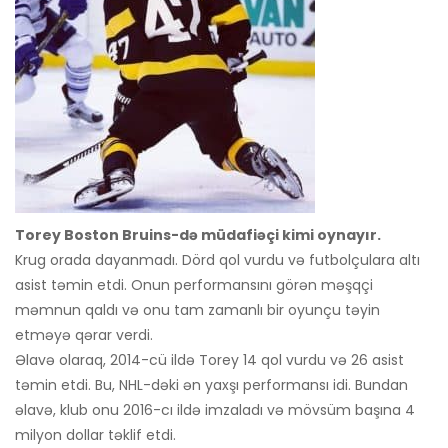
Torey Boston Bruins-də müdafiəçi kimi oynayır.
Krug orada dayanmadı. Dörd qol vurdu və futbolçulara altı
asist təmin etdi. Onun performansını görən məşqçi
məmnun qaldı və onu tam zamanlı bir oyunçu təyin
etməyə qərar verdi.
Əlavə olaraq, 2014-cü ildə Torey 14 qol vurdu və 26 asist
təmin etdi. Bu, NHL-dəki ən yaxşı performansı idi. Bundan
əlavə, klub onu 2016-cı ildə imzaladı və mövsüm başına 4
milyon dollar təklif etdi.