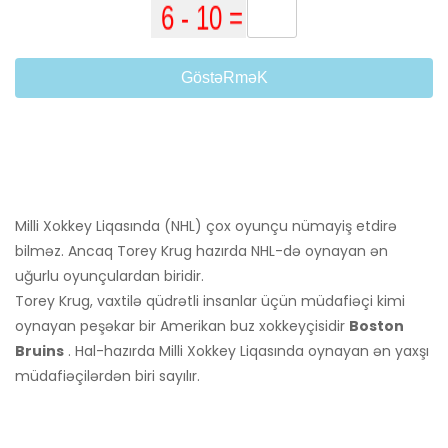
GöstəRməK
Milli Xokkey Liqasında (NHL) çox oyunçu nümayiş etdirə
bilməz. Ancaq Torey Krug hazırda NHL-də oynayan ən
uğurlu oyunçulardan biridir.
Torey Krug, vaxtilə qüdrətli insanlar üçün müdafiəçi kimi
oynayan peşəkar bir Amerikan buz xokkeyçisidir
Boston
Bruins
. Hal-hazırda Milli Xokkey Liqasında oynayan ən yaxşı
müdafiəçilərdən biri sayılır.