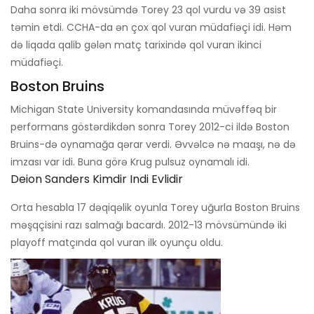
Daha sonra iki mövsümdə Torey 23 qol vurdu və 39 asist
təmin etdi. CCHA-da ən çox qol vuran müdafiəçi idi. Həm
də liqada qalib gələn matç tarixində qol vuran ikinci
müdafiəçi.
Boston Bruins
Michigan State University komandasında müvəffəq bir
performans göstərdikdən sonra Torey 2012-ci ildə Boston
Bruins-də oynamağa qərar verdi. Əvvəlcə nə maaşı, nə də
imzası var idi. Buna görə Krug pulsuz oynamalı idi.
Deion Sanders Kimdir Indi Evlidir
Orta hesabla 17 dəqiqəlik oyunla Torey uğurla Boston Bruins
məşqçisini razı salmağı bacardı. 2012-13 mövsümündə iki
playoff matçında qol vuran ilk oyunçu oldu.