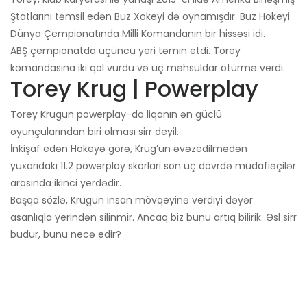
Ştatlarını təmsil edən Buz Xokeyi də oynamışdır. Buz Hokeyi
Dünya Çempionatında Milli Komandanın bir hissəsi idi.
ABŞ çempionatda üçüncü yeri təmin etdi. Torey
komandasına iki qol vurdu və üç məhsuldar ötürmə verdi.
Torey Krug | Powerplay
Torey Krugun powerplay-da liqanın ən güclü
oyunçularından biri olması sirr deyil.
İnkişaf edən Hokeyə görə, Krug’un əvəzedilmədən
yuxarıdakı 11.2 powerplay skorları son üç dövrdə müdafiəçilər
arasında ikinci yerdədir.
Başqa sözlə, Krugun insan mövqeyinə verdiyi dəyər
asanlıqla yerindən silinmir. Ancaq biz bunu artıq bilirik. Əsl sirr
budur, bunu necə edir?