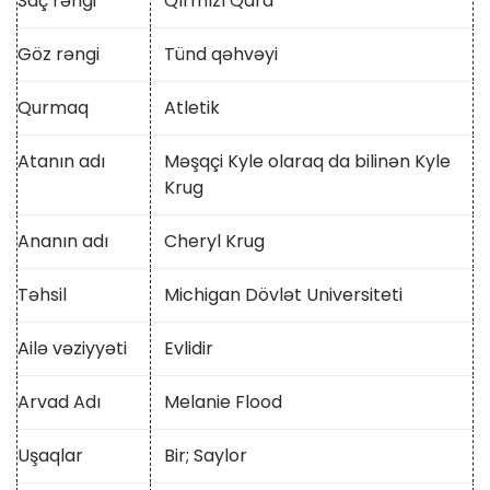
Saç rəngi
Qırmızı Qara
Göz rəngi
Tünd qəhvəyi
Qurmaq
Atletik
Atanın adı
Məşqçi Kyle olaraq da bilinən Kyle
Krug
Ananın adı
Cheryl Krug
Təhsil
Michigan Dövlət Universiteti
Ailə vəziyyəti
Evlidir
Arvad Adı
Melanie Flood
Uşaqlar
Bir; Saylor