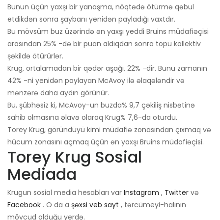
Bunun üçün yaxşı bir yanaşma, nöqtədə ötürmə qəbul
etdikdən sonra şaybanı yenidən payladığı vaxtdır.
Bu mövsüm buz üzərində ən yaxşı yeddi Bruins müdafiəçisi
arasından 25% -də bir puan aldıqdan sonra topu kollektiv
şəkildə ötürürlər.
Krug, ortalamadan bir qədər aşağı, 22% -dir. Bunu zamanın
42% -ni yenidən paylayan McAvoy ilə əlaqələndir və
mənzərə daha aydın görünür.
Bu, şübhəsiz ki, McAvoy-un buzda% 9,7 çəkiliş nisbətinə
sahib olmasına əlavə olaraq Krug% 7,6-da oturdu.
Torey Krug, göründüyü kimi müdafiə zonasından çıxmaq və
hücum zonasını açmaq üçün ən yaxşı Bruins müdafiəçisi.
Torey Krug Sosial
Mediada
Krugun sosial media hesabları var
Instagram
,
Twitter
və
Facebook
. O da a
şəxsi veb sayt
, tərcümeyi-halının
mövcud olduğu yerdə.