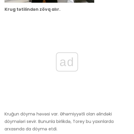
Krug tətilindən zövq alır.
ad
Kruğun döymə həvəsi var. Əhəmiyyətli olan əlindəki
döymələri sevir. Bununla birlikdə, Torey bu yaxınlarda
arxasında da döymə etdi.