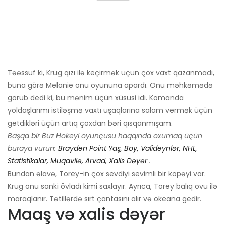
Təəssüf ki, Krug qızı ilə keçirmək üçün çox vaxt qazanmadı,
buna görə Melanie onu oyununa apardı. Onu məhkəmədə
görüb dedi ki, bu mənim üçün xüsusi idi. Komanda
yoldaşlarımı istiləşmə vaxtı uşaqlarına salam vermək üçün
getdikləri üçün artıq çoxdan bəri qısqanmışam.
Başqa bir Buz Hokeyi oyunçusu haqqında oxumaq üçün
buraya vurun:
Brayden Point Yaş, Boy, Valideynlər, NHL,
Statistikalar, Müqavilə, Arvad, Xalis Dəyər
.
Bundan əlavə, Torey-in çox sevdiyi sevimli bir köpəyi var.
Krug onu sanki övladı kimi saxlayır. Ayrıca, Torey balıq ovu ilə
maraqlanır. Tətillərdə sırt çantasını alır və okeana gedir.
Maaş və xalis dəyər