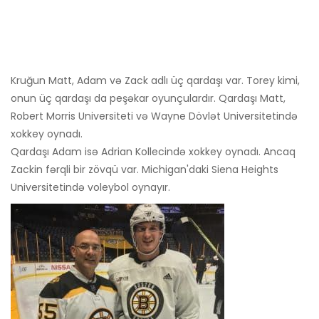
Kruğun Matt, Adam və Zack adlı üç qardaşı var. Torey kimi,
onun üç qardaşı da peşəkar oyunçulardır. Qardaşı Matt,
Robert Morris Universiteti və Wayne Dövlət Universitetində
xokkey oynadı.
Qardaşı Adam isə Adrian Kollecində xokkey oynadı. Ancaq
Zackin fərqli bir zövqü var. Michigan'daki Siena Heights
Universitetində voleybol oynayır.