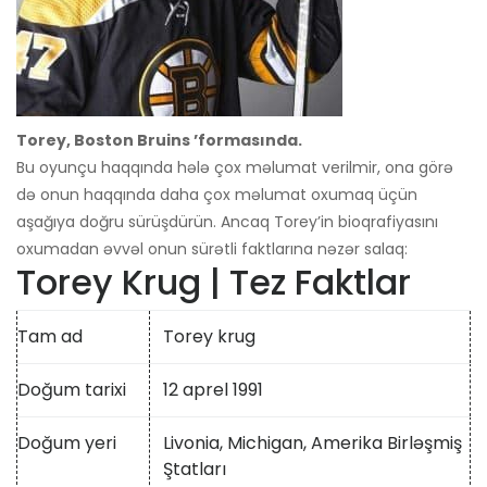
Torey, Boston Bruins ’formasında.
Bu oyunçu haqqında hələ çox məlumat verilmir, ona görə
də onun haqqında daha çox məlumat oxumaq üçün
aşağıya doğru sürüşdürün. Ancaq Torey’in bioqrafiyasını
oxumadan əvvəl onun sürətli faktlarına nəzər salaq:
Torey Krug | Tez Faktlar
Tam ad
Torey krug
Doğum tarixi
12 aprel 1991
Doğum yeri
Livonia, Michigan, Amerika Birləşmiş
Ştatları