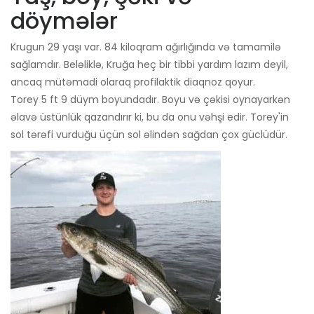
döymələr
Krugun 29 yaşı var. 84 kiloqram ağırlığında və tamamilə
sağlamdır. Beləliklə, Kruğa heç bir tibbi yardım lazım deyil,
ancaq mütəmadi olaraq profilaktik diaqnoz qoyur.
Torey 5 ft 9 düym boyundadır. Boyu və çəkisi oynayarkən
əlavə üstünlük qazandırır ki, bu da onu vəhşi edir. Torey'in
sol tərəfi vurduğu üçün sol əlindən sağdan çox güclüdür.