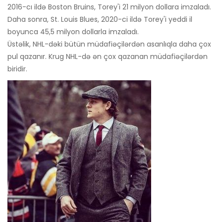
2016-cı ildə Boston Bruins, Torey'i 21 milyon dollara imzaladı.
Daha sonra, St. Louis Blues, 2020-ci ildə Torey'i yeddi il
boyunca 45,5 milyon dollarla imzaladı.
Üstəlik, NHL-dəki bütün müdafiəçilərdən asanlıqla daha çox
pul qazanır. Krug NHL-də ən çox qazanan müdafiəçilərdən
biridir.