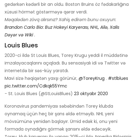
gedərkən kədərli bir an oldu. Boston Bruins öz fədakarlığına
xüsusi hörmət göstərməyə qərar verdi.
Məqalədən zövq alırsınız? Xahiş edirəm bunu oxuyun:
Brandon Carlo Bio: Buz Hokeyi Karyerası, NHL, Ailə, Xalis
Dəyər və Wiki
.
Louis Blues
2020-ci ildə St Louis Blues, Torey Krugu yeddi il müddətinə
imzalayacaqlarını açıqladı. Bu sensasiyalı idi və Twitter və
internetdə bir səs-küy yaratdı.
Mavi sizə həqiqətən yaxşı görünür,
@ToreyKrug
.
#stlblues
pic.twitter.com/Cdkqk55Ymc
- St. Louis Blues (@StLouisBlues)
23 oktyabr 2020
Koronavirus pandemiyası səbəbindən Torey klubda
oynamaq üçün heç bir şans əldə etməyib. NHL yeni
mövsümünə yenidən başlayır. Ümid edək ki, onu yeni
formada oynadığını görmək şansını əldə edəcəyik.
Torey, klub karyerası ilə yanaşı 2015-ci ildə Amerika Birləşmiş