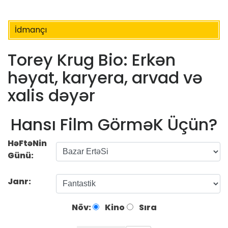
İdmançı
Torey Krug Bio: Erkən
həyat, karyera, arvad və
xalis dəyər
Hansı Film GörməK Üçün?
HəFtəNin
Günü:
Janr:
Növ:
Kino
Sıra