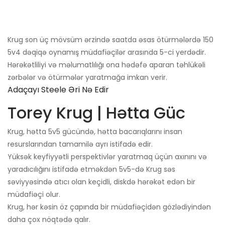
Krug son üç mövsüm ərzində saatda əsas ötürmələrdə 150 ​​
5v4 dəqiqə oynamış müdafiəçilər arasında 5-ci yerdədir.
Hərəkətliliyi və məlumatlılığı ona hədəfə aparan təhlükəli
zərbələr və ötürmələr yaratmağa imkan verir.
Adaçayı Steele Əri Nə Edir
Torey Krug | Hətta Güc
Krug, hətta 5v5 gücündə, hətta bacarıqlarını insan
resurslarından tamamilə ayrı istifadə edir.
Yüksək keyfiyyətli perspektivlər yaratmaq üçün axınını və
yaradıcılığını istifadə etməkdən 5v5-də Krug səs
səviyyəsində atıcı olan keçidli, diskdə hərəkət edən bir
müdafiəçi olur.
Krug, hər kəsin öz çapında bir müdafiəçidən gözlədiyindən
daha çox nöqtədə qalır.