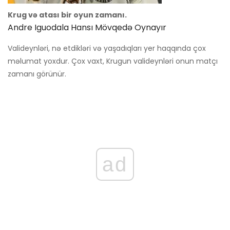
Krug və atası bir oyun zamanı.
Andre Iguodala Hansı Mövqedə Oynayır
Valideynləri, nə etdikləri və yaşadıqları yer haqqında çox
məlumat yoxdur. Çox vaxt, Krugun valideynləri onun matçı
zamanı görünür.
ad