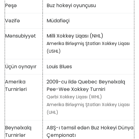
Peşə
Buz hokeyi oyunçusu
Vəzifə
Müdafiəçi
Mənsubiyyət
Milli Xokkey Liqası (NHL)
Amerika Birləşmiş Ştatları Xokkey Liqası
(USHL)
Üçün oynayır
Louis Blues
Amerika
2009-cu ildə Quebec Beynəlxalq
Turnirləri
Pee-Wee Xokkey Turniri
Qərbi Xokkey Liqası (WHL)
Amerika Birləşmiş Ştatları Xokkey Liqası
(UHL)
Beynəlxalq
ABŞ-ı təmsil edən Buz Hokeyi Dünya
Turnirlər
Çempionatı