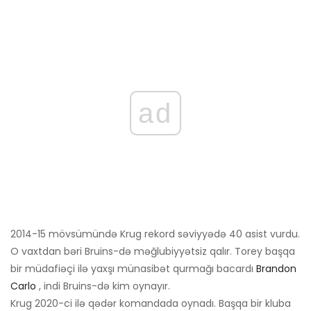
ad
2014-15 mövsümündə Krug rekord səviyyədə 40 asist vurdu.
O vaxtdan bəri Bruins-də məğlubiyyətsiz qalır. Torey başqa
bir müdafiəçi ilə yaxşı münasibət qurmağı bacardı
Brandon
Carlo
, indi Bruins-də kim oynayır.
Krug 2020-ci ilə qədər komandada oynadı. Başqa bir kluba