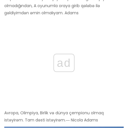
olmadığından, A oyunumla oraya girib qələbə ilə
gəldiyimdən əmin olmalıyam. Adams
ad
Avropa, Olimpiya, Birlik və dünya çempionu olmaq
istəyirəm. Tam dəsti istəyirəm.― Nicola Adams