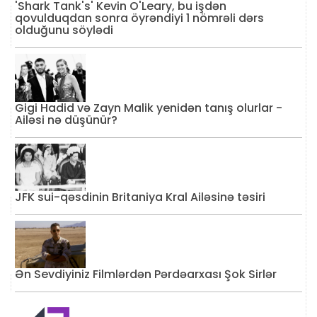
'Shark Tank's' Kevin O'Leary, bu işdən
qovulduqdan sonra öyrəndiyi 1 nömrəli dərs
olduğunu söylədi
Gigi Hadid və Zayn Malik yenidən tanış olurlar -
Ailəsi nə düşünür?
JFK sui-qəsdinin Britaniya Kral Ailəsinə təsiri
Ən Sevdiyiniz Filmlərdən Pərdəarxası Şok Sirlər