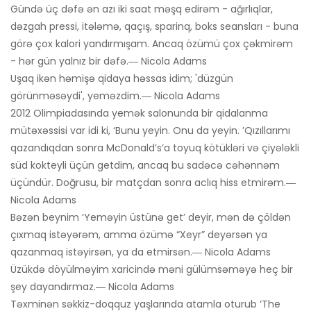
Gündə üç dəfə ən azı iki saat məşq edirəm - ağırlıqlar,
dəzgah pressi, itələmə, qaçış, sparinq, boks seansları - buna
görə çox kalori yandırmışam. Ancaq özümü çox çəkmirəm
- hər gün yalnız bir dəfə.― Nicola Adams
Uşaq ikən həmişə qidaya həssas idim; 'düzgün
görünməsəydi', yeməzdim.― Nicola Adams
2012 Olimpiadasında yemək salonunda bir qidalanma
mütəxəssisi var idi ki, ‘Bunu yeyin. Onu da yeyin. ’Qızıllarımı
qazandıqdan sonra McDonald’s’a toyuq kötükləri və çiyələkli
süd kokteyli üçün getdim, ancaq bu sadəcə cəhənnəm
üçündür. Doğrusu, bir matçdan sonra aclıq hiss etmirəm.―
Nicola Adams
Bəzən beynim ‘Yeməyin üstünə get’ deyir, mən də çöldən
çıxmaq istəyərəm, amma özümə “Xeyr” deyərsən ya
qazanmaq istəyirsən, ya da etmirsən.― Nicola Adams
Üzükdə döyülməyim xaricində məni gülümsəməyə heç bir
şey dayandırmaz.― Nicola Adams
Təxminən səkkiz-doqquz yaşlarında atamla oturub ‘The