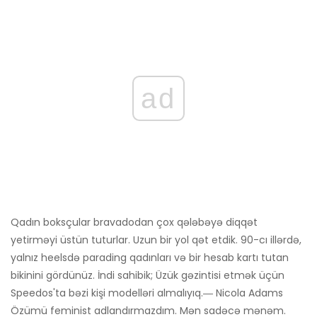
ad
Qadın boksçular bravadodan çox qələbəyə diqqət
yetirməyi üstün tuturlar. Uzun bir yol qət etdik. 90-cı illərdə,
yalnız heelsdə parading qadınları və bir hesab kartı tutan
bikinini gördünüz. İndi sahibik; Üzük gəzintisi etmək üçün
Speedos'ta bəzi kişi modelləri almalıyıq.― Nicola Adams
Özümü feminist adlandırmazdım. Mən sadəcə mənəm.