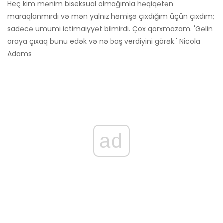
Heç kim mənim biseksual olmağımla həqiqətən
maraqlanmırdı və mən yalnız həmişə çıxdığım üçün çıxdım;
sadəcə ümumi ictimaiyyət bilmirdi. Çox qorxmazam. 'Gəlin
oraya çıxaq bunu edək və nə baş verdiyini görək.' Nicola
Adams
ad