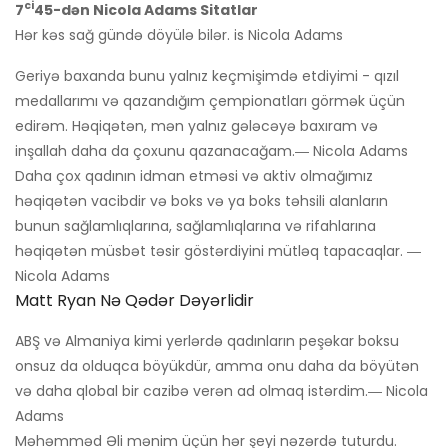
ci
7
45-dən Nicola Adams Sitatlar
Hər kəs sağ gündə döyülə bilər. is Nicola Adams
Geriyə baxanda bunu yalnız keçmişimdə etdiyimi - qızıl
medallarımı və qazandığım çempionatları görmək üçün
edirəm. Həqiqətən, mən yalnız gələcəyə baxıram və
inşallah daha da çoxunu qazanacağam.― Nicola Adams
Daha çox qadının idman etməsi və aktiv olmağımız
həqiqətən vacibdir və boks və ya boks təhsili alanların
bunun sağlamlıqlarına, sağlamlıqlarına və rifahlarına
həqiqətən müsbət təsir göstərdiyini mütləq tapacaqlar. ―
Nicola Adams
Matt Ryan Nə Qədər Dəyərlidir
ABŞ və Almaniya kimi yerlərdə qadınların peşəkar boksu
onsuz da olduqca böyükdür, amma onu daha da böyütən
və daha qlobal bir cazibə verən ad olmaq istərdim.― Nicola
Adams
Məhəmməd Əli mənim üçün hər şeyi nəzərdə tuturdu.