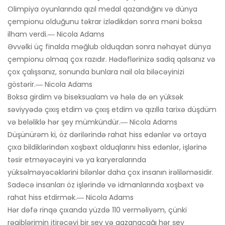
Olimpiya oyunlarında qızıl medal qazandığını və dünya
çempionu olduğunu təkrar izlədikdən sonra məni boksa
ilham verdi.― Nicola Adams
Əvvəlki üç finalda məğlub olduqdan sonra nəhayət dünya
çempionu olmaq çox razıdır. Hədəflərinizə sadiq qalsanız və
çox çalışsanız, sonunda bunlara nail ola biləcəyinizi
göstərir.― Nicola Adams
Boksa girdim və biseksualam və hələ də ən yüksək
səviyyədə çıxış etdim və çıxış etdim və qızılla tarixə düşdüm
və beləliklə hər şey mümkündür.― Nicola Adams
Düşünürəm ki, öz dərilərində rahat hiss edənlər və ortaya
çıxa bildiklərindən xoşbəxt olduqlarını hiss edənlər, işlərinə
təsir etməyəcəyini və ya karyeralarında
yüksəlməyəcəklərini bilənlər daha çox insanın irəliləməsidir.
Sadəcə insanları öz işlərində və idmanlarında xoşbəxt və
rahat hiss etdirmək.― Nicola Adams
Hər dəfə rinqə çıxanda yüzdə 110 verməliyəm, çünki
rəqiblərimin itirəcəyi bir şey və qazanacağı hər şey