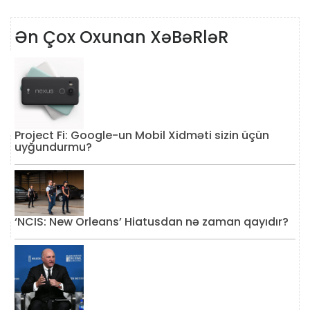
Ən Çox Oxunan XəBəRləR
Project Fi: Google-un Mobil Xidməti sizin üçün
uyğundurmu?
‘NCIS: New Orleans’ Hiatusdan nə zaman qayıdır?