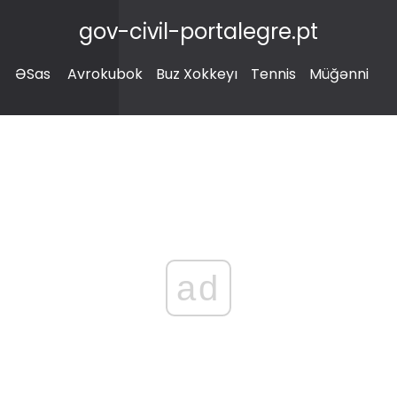
gov-civil-portalegre.pt
ƏSas
Avrokubok
Buz Xokkeyı
Tennis
Müğənni
ad