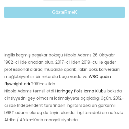
GöstəRməK
İngilis keçmiş peşəkar boksçu Nicola Adams 26 Oktyabr
1982-ci ildə anadan olub. 2017-ci ildən 2019-cu ilə qədər
professional olaraq mübarizə aparıb, lakin boks karyerasını
məğlubiyyətsiz bir rekordla başa vurdu və
WBO qadın
flyweight adı
2019-cu ildə.
Nicola Adams təmsil etdi
Haringey Polis İcma Klubu
boksda
cinsiyyətini gey olmasını ictimaiyyətə açıqladığı üçün. 2012-
ci ildə Independent tərəfindən İngiltərədəki ən görkəmli
LGBT adamı olaraq da təyin olundu. İngiltərədəki ən nüfuzlu
Afrika / Afrika-Karib mənşəli siyahıda.