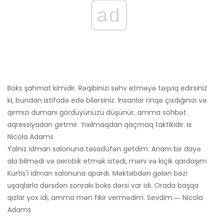
ad
Boks şahmat kimidir. Rəqibinizi səhv etməyə təşviq edirsiniz
ki, bundan istifadə edə bilərsiniz. İnsanlar rinqə çıxdığınızı və
qırmızı dumanı gördüyünüzü düşünür, amma söhbət
aqressiyadan getmir. Yıxılmaqdan qaçmaq taktikidir. is
Nicola Adams
Yalnız idman salonuna təsadüfən getdim. Anam bir dayə
ala bilmədi və aerobik etmək istədi, məni və kiçik qardaşım
Kurtis'i idman salonuna apardı. Məktəbdən gələn bəzi
uşaqlarla dərsdən sonrakı boks dərsi var idi. Orada başqa
qızlar yox idi, amma mən fikir vermədim. Sevdim.― Nicola
Adams