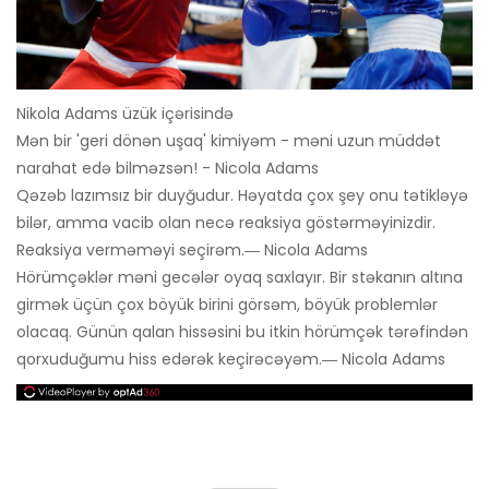
Nikola Adams üzük içərisində
Mən bir 'geri dönən uşaq' kimiyəm - məni uzun müddət
narahat edə bilməzsən! - Nicola Adams
Qəzəb lazımsız bir duyğudur. Həyatda çox şey onu tətikləyə
bilər, amma vacib olan necə reaksiya göstərməyinizdir.
Reaksiya verməməyi seçirəm.― Nicola Adams
Hörümçəklər məni gecələr oyaq saxlayır. Bir stəkanın altına
girmək üçün çox böyük birini görsəm, böyük problemlər
olacaq. Günün qalan hissəsini bu itkin hörümçək tərəfindən
qorxuduğumu hiss edərək keçirəcəyəm.― Nicola Adams