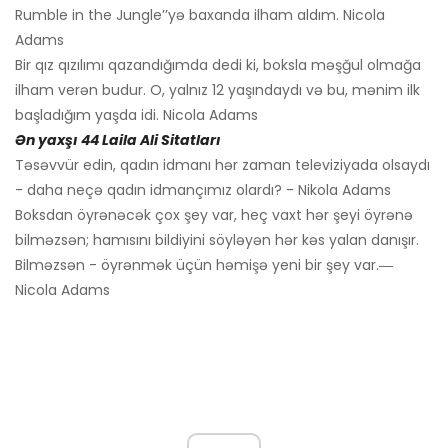
Rumble in the Jungle’’yə baxanda ilham aldım. Nicola
Adams
Bir qız qızılımı qazandığımda dedi ki, boksla məşğul olmağa
ilham verən budur. O, yalnız 12 yaşındaydı və bu, mənim ilk
başladığım yaşda idi. Nicola Adams
Ən yaxşı 44 Laila Ali Sitatları
Təsəvvür edin, qadın idmanı hər zaman televiziyada olsaydı
- daha neçə qadın idmançımız olardı? - Nikola Adams
Boksdan öyrənəcək çox şey var, heç vaxt hər şeyi öyrənə
bilməzsən; hamısını bildiyini söyləyən hər kəs yalan danışır.
Bilməzsən - öyrənmək üçün həmişə yeni bir şey var.―
Nicola Adams