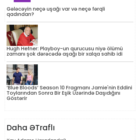
Gələcəyin neçə uşağı var və neçə fərqli
qadından?
Hugh Hefner: Playboy-un qurucusu niyə ölümü
zamanı şok dərəcədə aşağı bir xalqa sahib idi
‘Blue Bloods’ Season 10 Fragmanı Jamie'nin Eddini
Toylarından Sonra Bir Eşik Üzərində Daşıdığını
Göstərir
Daha ƏTraflı