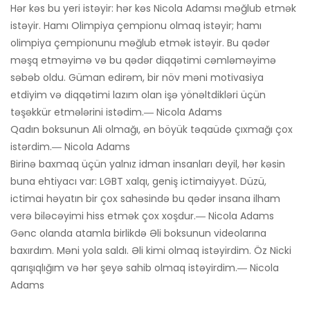
Hər kəs bu yeri istəyir: hər kəs Nicola Adamsı məğlub etmək
istəyir. Hamı Olimpiya çempionu olmaq istəyir; hamı
olimpiya çempionunu məğlub etmək istəyir. Bu qədər
məşq etməyimə və bu qədər diqqətimi cəmləməyimə
səbəb oldu. Güman edirəm, bir növ məni motivasiya
etdiyim və diqqətimi lazım olan işə yönəltdikləri üçün
təşəkkür etmələrini istədim.― Nicola Adams
Qadın boksunun Ali olmağı, ən böyük təqaüdə çıxmağı çox
istərdim.― Nicola Adams
Birinə baxmaq üçün yalnız idman insanları deyil, hər kəsin
buna ehtiyacı var: LGBT xalqı, geniş ictimaiyyət. Düzü,
ictimai həyatın bir çox sahəsində bu qədər insana ilham
verə biləcəyimi hiss etmək çox xoşdur.― Nicola Adams
Gənc olanda atamla birlikdə Əli boksunun videolarına
baxırdım. Məni yola saldı. Əli kimi olmaq istəyirdim. Öz Nicki
qarışıqlığım və hər şeyə sahib olmaq istəyirdim.― Nicola
Adams