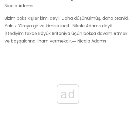
Nicola Adams
Bizim boks kişilər kimi deyil. Daha düşünülmüş, daha texniki.
Yalnız ‘Oraya gir və kimisə incit.’ Nikola Adams deyil
İstədiyim təkcə Böyük Britaniya üçün boksa davam etmək
və başqalarına ilham verməkdir.― Nicola Adams
ad