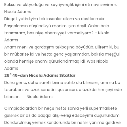
Boksu və aktyorluğu və xeyriyyəçilik işimi etməyi sevirəm.―
Nicola Adams
Diqqət yetirdiyim tək insanlar ailəm və dostlarımdır.
Başqalarının düşündüyü mənim işim deyil. Onları belə
tanımıram, bəs niyə əhəmiyyət verməliyəm? - Nikola
Adams
Anam məni və qardaşımı təkbaşına böyüdüb. Bilirəm ki, bu
bir mübarizə idi və hətta gənc yaşlarımdan, boksla məşğul
olanda həmişə anamı qürurlandırmaq idi. Was Nicola
Adams
ci
25
45-dən Nicola Adams Sitatlar
Daha gənc, daha sürətli birinə sahib ola bilərsən, amma bu
təcrübəni və üzük sənətini qazansan, o üzükdə hər şeyi edə
bilərsən. ― Nicola Adams
Olimpiadalardan bir neçə həftə sonra yerli supermarketə
gələrək bir az da baqqal alış-verişi edəcəyimi düşünürdüm.
Dondurulmuş yemək koridorunda bir nəfər yanıma gəldi və