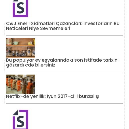
C&J Enerji Xidmətləri Qazancları: İnvestorların Bu
Nəticələri Niyə Sevməmələri
Bu populyar ev əşyalarındakı son istifadə tarixini
gözardı edə bilərsiniz
Netflix-də yenilik: İyun 2017-ci il buraxılışı