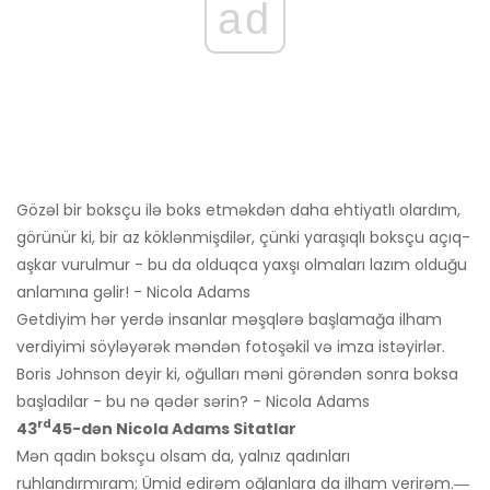
ad
Gözəl bir boksçu ilə boks etməkdən daha ehtiyatlı olardım,
görünür ki, bir az köklənmişdilər, çünki yaraşıqlı boksçu açıq-
aşkar vurulmur - bu da olduqca yaxşı olmaları lazım olduğu
anlamına gəlir! - Nicola Adams
Getdiyim hər yerdə insanlar məşqlərə başlamağa ilham
verdiyimi söyləyərək məndən fotoşəkil və imza istəyirlər.
Boris Johnson deyir ki, oğulları məni görəndən sonra boksa
başladılar - bu nə qədər sərin? - Nicola Adams
rd
43
45-dən Nicola Adams Sitatlar
Mən qadın boksçu olsam da, yalnız qadınları
ruhlandırmıram; Ümid edirəm oğlanlara da ilham verirəm.―