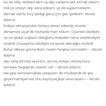
bu da oldu. Mobled idim və alış-verişimi tərk etməli oldum.
İndi ya onlayn alış-veriş edirəm, ya da supermarketin
demək olar ki, boş qaldığı gecə çox gec gedirəm. Nicola
Adams
Kraliça olimpiyacıları Saraya dəvət edəndə onunla
danışmaq üçün ilk növbədə mən oldum. Oyunları izlədiyini
və nə qədər xoşbəxt olduğunu, boksdan necə təsirləndiyini
söylədi. Döyüşümü izlədiyini və ləzzət alacağını söylədi.
Bütün ölkəyə göstərdiyim təsirin fərqinə varmadım.― Nicola
Adams
Alış-veriş etməyi sevirəm, ancaq onlayn olaraq bunu
etməyə həqiqətən vaxtım var.― Nicola Adams
Hər şeyi təmizləməkdə yaxşıyam. Bir müddətdir bir şey
geyinməmişəmsə, onu xeyriyyəçiliyə verəcəyəm.― Nicola
Adams