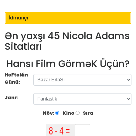
İdmançı
Ən yaxşı 45 Nicola Adams
Sitatları
Hansı Film GörməK Üçün?
HəFtəNin
Günü:
Janr:
Növ:
Kino
Sıra