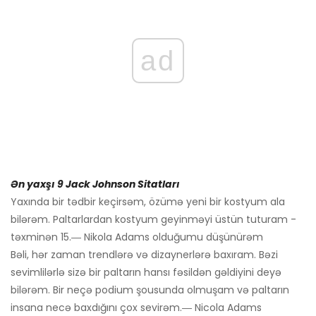
ad
Ən yaxşı 9 Jack Johnson Sitatları
Yaxında bir tədbir keçirsəm, özümə yeni bir kostyum ala
bilərəm. Paltarlardan kostyum geyinməyi üstün tuturam -
təxminən 15.― Nikola Adams olduğumu düşünürəm
Bəli, hər zaman trendlərə və dizaynerlərə baxıram. Bəzi
sevimlilərlə sizə bir paltarın hansı fəsildən gəldiyini deyə
bilərəm. Bir neçə podium şousunda olmuşam və paltarın
insana necə baxdığını çox sevirəm.― Nicola Adams