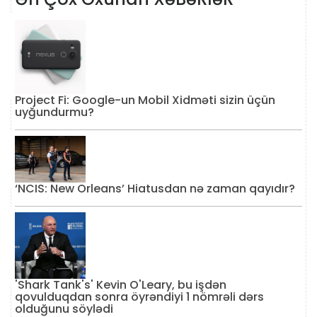
Project Fi: Google-un Mobil Xidməti sizin üçün
uyğundurmu?
‘NCIS: New Orleans’ Hiatusdan nə zaman qayıdır?
'Shark Tank's' Kevin O'Leary, bu işdən
qovulduqdan sonra öyrəndiyi 1 nömrəli dərs
olduğunu söylədi