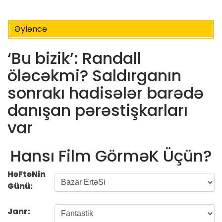
Əyləncə
‘Bu bizik’: Randall
öləcəkmi? Saldırganın
sonrakı hadisələr barədə
danışan pərəstişkarları
var
Hansı Film GörməK Üçün?
HəFtəNin
Günü:
Janr: