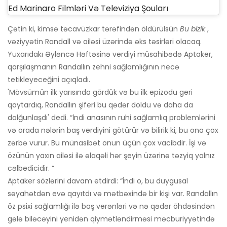
Ed Marinaro Filmləri Və Televiziya Şouları
Çətin ki, kimsə təcavüzkar tərəfindən öldürülsün
Bu bizik
,
vəziyyətin Randall və ailəsi üzərində əks təsirləri olacaq.
Yuxarıdakı Əyləncə Həftəsinə verdiyi müsahibədə Aptaker,
qarşılaşmanın Randallın zehni sağlamlığının necə
tetikleyeceğini açıqladı.
'Mövsümün ilk yarısında gördük və bu ilk epizodu geri
qaytardıq, Randallın şiferi bu qədər doldu və daha da
dolğunlaşdı' dedi. “İndi anasının ruhi sağlamlıq problemlərini
və orada nələrin baş verdiyini götürür və bilirik ki, bu ona çox
zərbə vurur. Bu münasibət onun üçün çox vacibdir. İşi və
özünün yaxın ailəsi ilə əlaqəli hər şeyin üzərinə təzyiq yalnız
cəlbedicidir. ”
Aptaker sözlərini davam etdirdi: “İndi o, bu duygusal
səyahətdən evə qayıtdı və mətbəxində bir kişi var. Randallın
öz psixi sağlamlığı ilə baş verənləri və nə qədər öhdəsindən
gələ biləcəyini yenidən qiymətləndirməsi məcburiyyətində