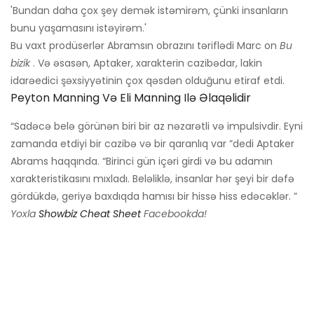
'Bundan daha çox şey demək istəmirəm, çünki insanların
bunu yaşamasını istəyirəm.'
Bu vaxt prodüserlər Abramsın obrazını təriflədi Marc on
Bu
bizik
. Və əsasən, Aptaker, xarakterin cazibədar, lakin
idarəedici şəxsiyyətinin çox qəsdən olduğunu etiraf etdi.
Peyton Manning Və Eli Manning Ilə Əlaqəlidir
“Sadəcə belə görünən biri bir az nəzarətli və impulsivdir. Eyni
zamanda etdiyi bir cazibə və bir qaranlıq var ”dedi Aptaker
Abrams haqqında. “Birinci gün içəri girdi və bu adamın
xarakteristikasını mıxladı. Beləliklə, insanlar hər şeyi bir dəfə
gördükdə, geriyə baxdıqda hamısı bir hissə hiss edəcəklər. ”
Yoxla
Showbiz Cheat Sheet
Facebookda!