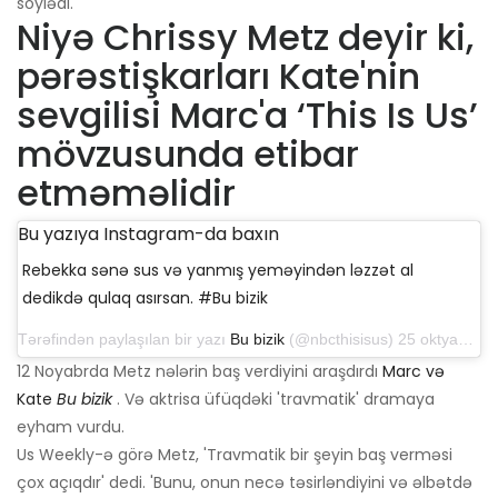
söylədi.
Niyə Chrissy Metz deyir ki,
pərəstişkarları Kate'nin
sevgilisi Marc'a ‘This Is Us’
mövzusunda etibar
etməməlidir
Bu yazıya Instagram-da baxın
Rebekka sənə sus və yanmış yeməyindən ləzzət al
dedikdə qulaq asırsan. #Bu bizik
Tərəfindən paylaşılan bir yazı
Bu bizik
(@nbcthisisus) 25 oktyabr 2019-cu il, saat 5: 15-də PDT
12 Noyabrda Metz nələrin baş verdiyini araşdırdı
Marc və
Kate
Bu bizik
. Və aktrisa üfüqdəki 'travmatik' dramaya
eyham vurdu.
Us Weekly-ə görə Metz, 'Travmatik bir şeyin baş verməsi
çox açıqdır' dedi. 'Bunu, onun necə təsirləndiyini və əlbətdə