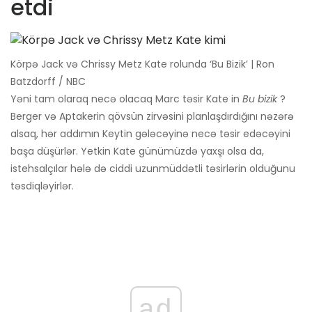
etdi
Körpə Jack və Chrissy Metz Kate rolunda ‘Bu Bizik’ | Ron
Batzdorff / NBC
Yəni tam olaraq necə olacaq Marc təsir Kate in
Bu bizik
?
Berger və Aptakerin qövsün zirvəsini planlaşdırdığını nəzərə
alsaq, hər addımın Keytin gələcəyinə necə təsir edəcəyini
başa düşürlər. Yetkin Kate günümüzdə yaxşı olsa da,
istehsalçılar hələ də ciddi uzunmüddətli təsirlərin olduğunu
təsdiqləyirlər.
ad