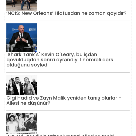
‘NCIS: New Orleans’ Hiatusdan nə zaman qayıdır?
'Shark Tank's' Kevin O'Leary, bu işdən
qovulduqdan sonra öyrəndiyi 1 nömrəli dərs
olduğunu söylədi
Gigi Hadid və Zayn Malik yenidən tanış olurlar -
Ailəsi nə düşünür?