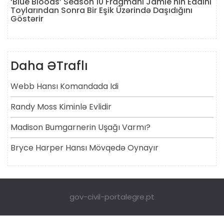
‘Blue Bloods’ Season 10 Fragmanı Jamie'nin Eddini
Toylarından Sonra Bir Eşik Üzərində Daşıdığını
Göstərir
Daha ƏTraflı
Webb Hansı Komandada Idi
Randy Moss Kiminlə Evlidir
Madison Bumgarnerin Uşağı Varmı?
Bryce Harper Hansı Mövqedə Oynayır
gov-civil-portalegre.pt