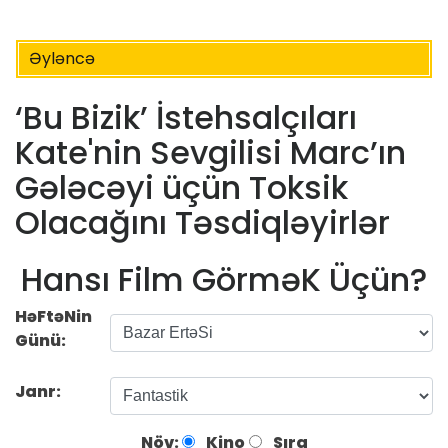
Əyləncə
‘Bu Bizik’ İstehsalçıları
Kate'nin Sevgilisi Marc’ın
Gələcəyi üçün Toksik
Olacağını Təsdiqləyirlər
Hansı Film GörməK Üçün?
HəFtəNin
Günü:
Janr:
Növ:
Kino
Sıra