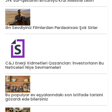
JFK sui-qəsdinin Britaniya Kral Ailəsinə təsiri
Ən Sevdiyiniz Filmlərdən Pərdəarxası Şok Sirlər
C&J Enerji Xidmətləri Qazancları: İnvestorların Bu
Nəticələri Niyə Sevməmələri
Bu populyar ev əşyalarındakı son istifadə tarixini
gözardı edə bilərsiniz