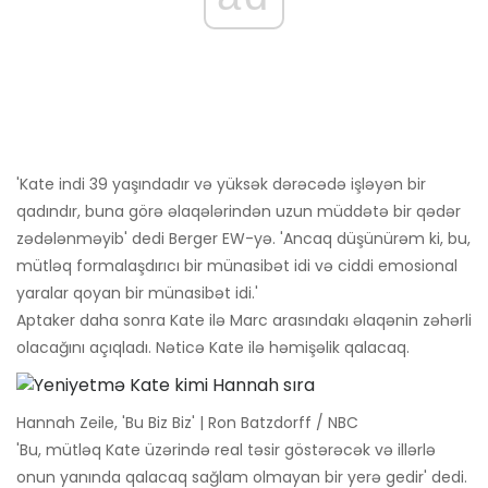
'Kate indi 39 yaşındadır və yüksək dərəcədə işləyən bir
qadındır, buna görə əlaqələrindən uzun müddətə bir qədər
zədələnməyib' dedi Berger EW-yə. 'Ancaq düşünürəm ki, bu,
mütləq formalaşdırıcı bir münasibət idi və ciddi emosional
yaralar qoyan bir münasibət idi.'
Aptaker daha sonra Kate ilə Marc arasındakı əlaqənin zəhərli
olacağını açıqladı. Nəticə Kate ilə həmişəlik qalacaq.
Hannah Zeile, 'Bu Biz Biz' | Ron Batzdorff / NBC
'Bu, mütləq Kate üzərində real təsir göstərəcək və illərlə
onun yanında qalacaq sağlam olmayan bir yerə gedir' dedi.