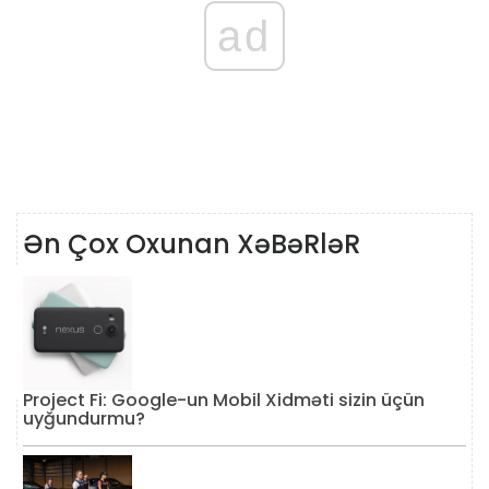
ad
Ən Çox Oxunan XəBəRləR
Project Fi: Google-un Mobil Xidməti sizin üçün
uyğundurmu?