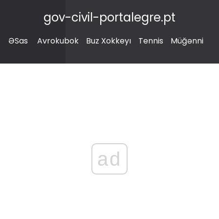
gov-civil-portalegre.pt
ƏSas
Avrokubok
Buz Xokkeyı
Tennis
Müğənni
ad