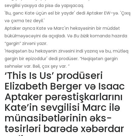
sevgilisi yaxşıya da pisə də yapışacaq.
'Bu, gənc Kate üçün əsl bir yaydır' dedi Aptaker EW-yə. 'Çıxış
və çıxma tez deyil.'
Aptaker ayrıca Kate və Marc'ın hekayəsinin bir müddət
bükülməyəcəyini də açıqladı. Və
Bu bizik
komanda hazırda
“gərgin” zirvəni yazır.
'Həqiqətən bu hekayənin zirvəsini indi yazırıq və bu, mütləq
gərgin bir epizoddur' dedi prodüser. “Həqiqətən gərgin
səhnələr var. Bəli, çox şey var. ”
‘This Is Us’ prodüseri
Elizabeth Berger və Isaac
Aptaker pərəstişkarlarını
Kate’in sevgilisi Marc ilə
münasibətlərinin əks-
təsirləri barədə xəbərdar