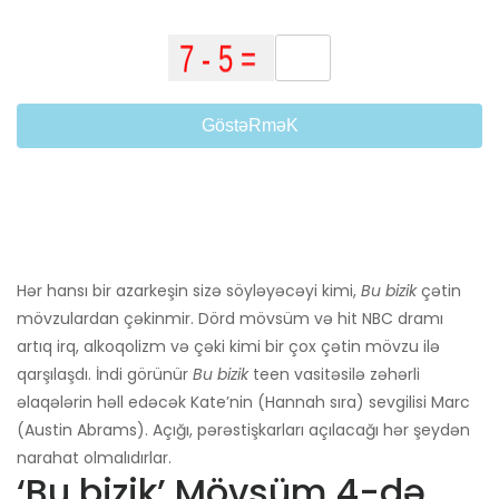
GöstəRməK
Hər hansı bir azarkeşin sizə söyləyəcəyi kimi,
Bu bizik
çətin
mövzulardan çəkinmir. Dörd mövsüm və hit NBC dramı
artıq irq, alkoqolizm və çəki kimi bir çox çətin mövzu ilə
qarşılaşdı. İndi görünür
Bu bizik
teen vasitəsilə zəhərli
əlaqələrin həll edəcək Kate’nin (Hannah sıra) sevgilisi Marc
(Austin Abrams). Açığı, pərəstişkarları açılacağı hər şeydən
narahat olmalıdırlar.
‘Bu bizik’ Mövsüm 4-də