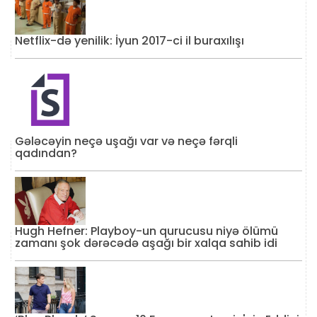
Netflix-də yenilik: İyun 2017-ci il buraxılışı
Gələcəyin neçə uşağı var və neçə fərqli
qadından?
Hugh Hefner: Playboy-un qurucusu niyə ölümü
zamanı şok dərəcədə aşağı bir xalqa sahib idi