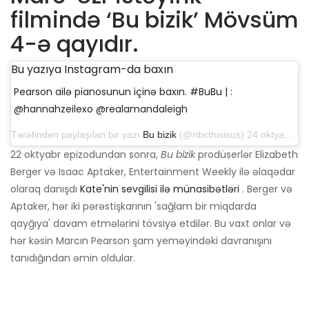
filmində ‘Bu bizik’ Mövsüm
4-ə qayıdır.
Bu yazıya Instagram-da baxın
Pearson ailə pianosunun içinə baxın. #BuBu | :
@hannahzeilexo @realamandaleigh
Tərəfindən paylaşılan bir yazı
Bu bizik
(@nbcthisisus) 24 oktyabr 2019 tarixində 9:49 am PDT
22 oktyabr epizodundan sonra,
Bu bizik
prodüserlər Elizabeth
Berger və Isaac Aptaker, Entertainment Weekly ilə əlaqədar
olaraq danışdı
Kate'nin sevgilisi ilə münasibətləri
. Berger və
Aptaker, hər iki pərəstişkarının 'sağlam bir miqdarda
qayğıya' davam etmələrini tövsiyə etdilər. Bu vaxt onlar və
hər kəsin Marcın Pearson şam yeməyindəki davranışını
tanıdığından əmin oldular.