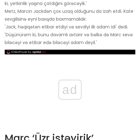
ki, yetkinlik yaşına çatdığını görəcəyik.'
Metz, Marcın Jackdən çox uzaq olduğunu da izah etdi. Kate
sevgilisinə eyni baxışda baxmamalıdır.
'Jack, həqiqətən etibar etdiyi və sevdiyi ilk adam idi' dedi.
'Düşünürəm ki, bunu davamlı axtarır və bəlkə də Marc sevə
biləcəyi və etibar edə biləcəyi adam deyil.'
ad
Marc ‘Üzr istəyirik’