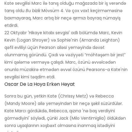
Kate sevgilisi Marc ilə tanış olduğu mağazada bir iş verəndə
tanış oldu
Bu bizik
Mövsüm 4. Və çox vaxt keçirməməsinə
baxmayaraq, Marc artıq bir neçə qırmızı bayraq nümayiş
etdirdi.
22 Oktyabr 'Hikaye kitabı sevgisi' adlı bölümdə Marc, Kevin
Kevin (Logan Shroyer) və Sophie'nin (Amanda Leighton)
qəfil evliliyi üçün Pearson ailəsi yeməyində dəvət
olunmamış göründü. Çıxdı və vəziyyəti “möhtəşəm bir jest”
kimi qələmə verməyə çalışdı. Marc, özünü əvvəlcədən
onunla müzakirə etmədən əvvəl özünü Pearsons-a Kate'nin
sevgilisi kimi təqdim etdi.
Oscar De La Hoya Erkən Həyat
Sonra bu gün, yetkin Kate (Chrissy Metz) və Rebecca
(Mandy Moore) ailə yeməyindən bir neçə şəkil süzürdülər.
Kate Marcı gördükdə, Rebecca, qızına 'nə baş verdiyini
görmədiyini' söylədi, çünki Jack (Milo Ventimiglia) öldükdən
sonra uşaqlarının xoşbəxt olmasına inanmaq istədiyini