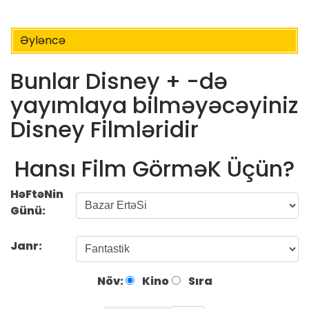
Əyləncə
Bunlar Disney + -də
yayımlaya bilməyəcəyiniz
Disney Filmləridir
Hansı Film GörməK Üçün?
HəFtəNin
Günü:
Janr:
Növ:
Kino
Sıra