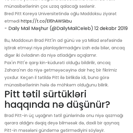
münasibətlərinin çox uzaq qalacağı səslənir.
Bred Pitt Koreya Universitetində oğlu Maddoksu ziyarət
etmədi
https://t.co/El6hAWSkbu
- Daily Mail Məşhur (@DailyMailCeleb)
12 dekabr 2019
Bu, Maddoxun Brad Pitt'in ad günü və ya Milad ərəfəsində
iştirak etməyi niyə planlaşdırmadığını izah edə bilər, ancaq
digər iki övladının da niyə atladığını açıqlamır.
Pax'ın Pitt'e qarşı kin-küdurəti olduğu bildirilir, ancaq
Zahara'nın da niyə getməyəcəyinə dair heç bir fikrimiz
yoxdur. Keçən il tətildə Pitt ilə birlikdə idi, buna görə
münasibətlərinin hələ də möhkəm olduğunu bilirik.
Pitt tətil sürtükləri
haqqında nə düşünür?
Brad Pitt-in üç uşağının tətil günlərində onu niyə qazmağı
qərara aldığını dəqiq deyə bilməsək də, daxili bir qaynaq
Pitt-in məsələni gündəmə gətirmədiyini söyləyir.