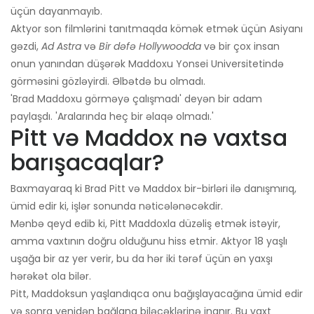
üçün dayanmayıb.
Aktyor son filmlərini tanıtmaqda kömək etmək üçün Asiyanı
gəzdi,
Ad Astra
və
Bir dəfə Hollywoodda
və bir çox insan
onun yanından düşərək Maddoxu Yonsei Universitetində
görməsini gözləyirdi. Əlbətdə bu olmadı.
'Brad Maddoxu görməyə çalışmadı' deyən bir adam
paylaşdı. 'Aralarında heç bir əlaqə olmadı.'
Pitt və Maddox nə vaxtsa
barışacaqlar?
Baxmayaraq ki Brad Pitt və Maddox bir-birləri ilə danışmırıq,
ümid edir ki, işlər sonunda nəticələnəcəkdir.
Mənbə qeyd edib ki, Pitt Maddoxla düzəliş etmək istəyir,
amma vaxtının doğru olduğunu hiss etmir. Aktyor 18 yaşlı
uşağa bir az yer verir, bu da hər iki tərəf üçün ən yaxşı
hərəkət ola bilər.
Pitt, Maddoksun yaşlandıqca onu bağışlayacağına ümid edir
və sonra yenidən bağlana biləcəklərinə inanır. Bu vaxt