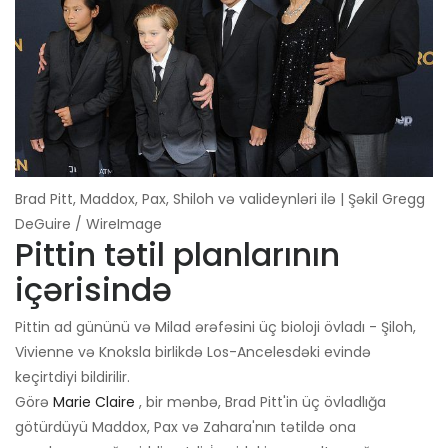
Brad Pitt, Maddox, Pax, Shiloh və valideynləri ilə | Şəkil Gregg
DeGuire / WireImage
Pittin tətil planlarının
içərisində
Pittin ad gününü və Milad ərəfəsini üç bioloji övladı - Şiloh,
Vivienne və Knoksla birlikdə Los-Ancelesdəki evində
keçirtdiyi bildirilir.
Görə
Marie Claire
, bir mənbə, Brad Pitt'in üç övladlığa
götürdüyü Maddox, Pax və Zahara'nın tətildə ona