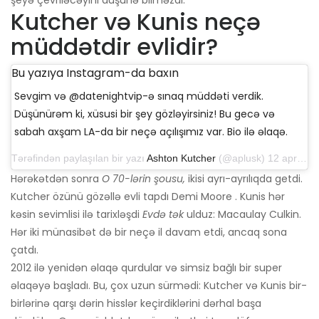
şeyə çevriləcəyini düşünə bilməzdi.
Kutcher və Kunis neçə
müddətdir evlidir?
Bu yazıya Instagram-da baxın
Sevgim və @datenightvip-ə sınaq müddəti verdik.
Düşünürəm ki, xüsusi bir şey gözləyirsiniz! Bu gecə və
sabah axşam LA-da bir neçə açılışımız var. Bio ilə əlaqə.
Tərəfindən paylaşılan bir yazı
Ashton Kutcher
(@aplusk) 12 aprel 2019-cu il, saat 14: 50-də PDT
Hərəkətdən sonra
O 70-lərin şousu,
ikisi ayrı-ayrılıqda getdi.
Kutcher özünü gözəllə evli tapdı Demi Moore . Kunis hər
kəsin sevimlisi ilə tarixləşdi
Evdə tək
ulduz: Macaulay Culkin.
Hər iki münasibət də bir neçə il davam etdi, ancaq sona
çatdı.
2012 ilə yenidən əlaqə qurdular və simsiz bağlı bir super
əlaqəyə başladı. Bu, çox uzun sürmədi: Kutcher və Kunis bir-
birlərinə qarşı dərin hisslər keçirdiklərini dərhal başa