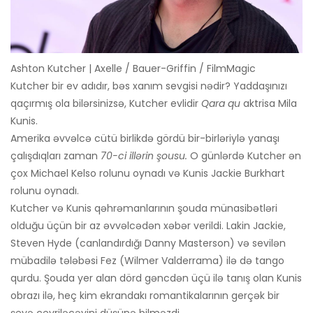
Ashton Kutcher | Axelle / Bauer-Griffin / FilmMagic
Kutcher bir ev adıdır, bəs xanım sevgisi nədir? Yaddaşınızı
qaçırmış ola bilərsinizsə, Kutcher evlidir
Qara qu
aktrisa Mila
Kunis.
Amerika əvvəlcə cütü birlikdə gördü bir-birləriylə yanaşı
çalışdıqları zaman
70-ci illərin şousu.
O günlərdə Kutcher ən
çox Michael Kelso rolunu oynadı və Kunis Jackie Burkhart
rolunu oynadı.
Kutcher və Kunis qəhrəmanlarının şouda münasibətləri
olduğu üçün bir az əvvəlcədən xəbər verildi. Lakin Jackie,
Steven Hyde (canlandırdığı Danny Masterson) və sevilən
mübadilə tələbəsi Fez (Wilmer Valderrama) ilə də tango
qurdu. Şouda yer alan dörd gəncdən üçü ilə tanış olan Kunis
obrazı ilə, heç kim ekrandakı romantikalarının gerçək bir