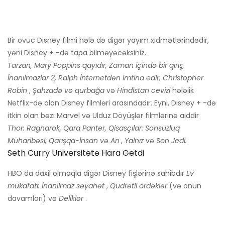
Bir ovuc Disney filmi hələ də digər yayım xidmətlərindədir,
yəni Disney + -də tapa bilməyəcəksiniz.
Tarzan, Mary Poppins qayıdır, Zaman içində bir qırış,
İnanılmazlar 2, Ralph İnternetdən imtina edir, Christopher
Robin
,
Şahzadə və qurbağa
və
Hindistan cevizi
hələlik
Netflix-də olan Disney filmləri arasındadır. Eyni, Disney + -də
itkin olan bəzi Marvel və Ulduz Döyüşlər filmlərinə aiddir
Thor: Ragnarok, Qara Panter, Qisasçılar: Sonsuzluq
Müharibəsi, Qarışqa-İnsan və Arı
,
Yalnız
və
Son Jedi.
Seth Curry Universitetə ​​hara Getdi
HBO da daxil olmaqla digər Disney fişlərinə sahibdir
Ev
mükafatı: İnanılmaz səyahət
,
Qüdrətli ördəklər
(və onun
davamları) və
Deliklər
.