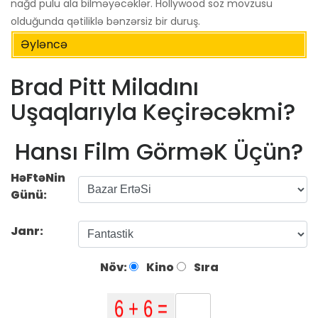
nağd pulu ala bilməyəcəklər. Hollywood söz mövzusu
olduğunda qətiliklə bənzərsiz bir duruş.
Əyləncə
Brad Pitt Miladını
Uşaqlarıyla Keçirəcəkmi?
Hansı Film GörməK Üçün?
HəFtəNin
Günü:
Janr:
Növ:
Kino
Sıra