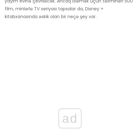
yayım evinə çevriləcək. Ancaq izləmək üçün təxminən 500
film, minlərlə TV seriyası tapsalar da, Disney +
kitabxanasında əskik olan bir neçə şey var.
ad