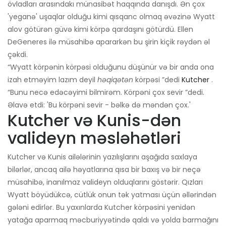
övladları arasındakı münasibət haqqında danışdı. Ən çox
'yeganə' uşaqlar olduğu kimi qısqanc olmaq əvəzinə Wyatt
alov götürən güvə kimi körpə qardaşını götürdü. Ellen
DeGeneres ilə müsahibə apararkən bu şirin kiçik rəydən əl
çəkdi.
“Wyatt körpənin körpəsi olduğunu düşünür və bir anda ona
izah etməyim lazım deyil
həqiqətən
körpəsi ”dedi
Kutcher
.
“Bunu necə edəcəyimi bilmirəm. Körpəni çox sevir ”dedi.
Əlavə etdi: 'Bu körpəni sevir - bəlkə də məndən çox.'
Kutcher və Kunis-dən
valideyn məsləhətləri
Kutcher və Kunis ailələrinin yazılışlarını aşağıda saxlaya
bilərlər, ancaq ailə həyatlarına qısa bir baxış və bir neçə
müsahibə, inanılmaz valideyn olduqlarını göstərir. Qızları
Wyatt böyüdükcə, cütlük onun tək yatması üçün əllərindən
gələni edirlər. Bu yaxınlarda Kutcher körpəsini yenidən
yatağa aparmaq məcburiyyətində qaldı və yolda barmağını