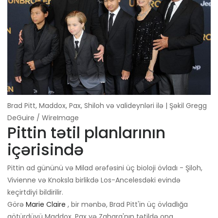
Brad Pitt, Maddox, Pax, Shiloh və valideynləri ilə | Şəkil Gregg
DeGuire / WireImage
Pittin tətil planlarının
içərisində
Pittin ad gününü və Milad ərəfəsini üç bioloji övladı - Şiloh,
Vivienne və Knoksla birlikdə Los-Ancelesdəki evində
keçirtdiyi bildirilir.
Görə
Marie Claire
, bir mənbə, Brad Pitt'in üç övladlığa
götürdüyü Maddox, Pax və Zahara'nın tətildə ona