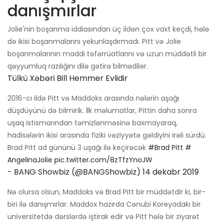
danışmırlar
Jolie'nin boşanma iddiasından üç ildən çox vaxt keçdi, hələ
də ikisi boşanmalarını yekunlaşdırmadı. Pitt və Jolie
boşanmalarının maddi təfərrüatlarını və uzun müddətli bir
qəyyumluq razılığını dilə gətirə bilmədilər.
Tülkü Xəbəri Bill Hemmer Evlidir
2016-cı ildə Pitt və Maddoks arasında nələrin aşağı
düşdüyünü də bilmirik. İlk məlumatlar, Pittin daha sonra
uşaq istismarından təmizlənməsinə baxmayaraq,
hadisələrin ikisi arasında fiziki vəziyyətə gəldiyini irəli sürdü.
Brad Pitt ad gününü 3 uşağı ilə keçirəcək
#Brad Pitt
#
AngelinaJolie
pic.twitter.com/8zTfzYnoJW
- BANG Showbiz (@BANGShowbiz)
14 dekabr 2019
Nə olursa olsun, Maddoks və Brad Pitt bir müddətdir ki, bir-
biri ilə danışmırlar. Maddox hazırda Cənubi Koreyadakı bir
universitetdə dərslərdə iştirak edir və Pitt hələ bir ziyarət