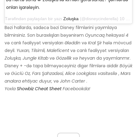
onları işarələyin.
Tərəfindən paylaşılan bir yazı
Zoluşka
(@disneycinderella) 10 aprel 2015-ci il tarixində, saat 16: 07-də ​​PDT
Bəzi hallarda, sadəcə bəzi Disney filmlərini yayımlaya
bilmirsiniz. Son buraxılışları bəyənirəm
Oyuncaq hekayəsi 4
və canlı fəaliyyət versiyaları
Ələddin
və
Kral Şir
hələ mövcud
deyil.
Yuxarı, Tilsimli, Maleficent
və canlı fəaliyyət versiyaları
Zoluşka, Jungle Kitab
və
Gözəllik və heyvan
da yayımlanmır.
Disney + -də tapa bilməyəcəyiniz digər filmlərə aiddir
Böyük
və Güclü Oz, Fars Şahzadəsi, Alice Lookglass vasitəsilə
,
Mars
analara ehtiyac duyur,
və
John Carter
.
Yoxla
Showbiz Cheat Sheet
Facebookda!