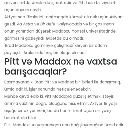
universitetdə dərslərdə iştirak edir və Pitt hələ bir ziyarət
üçün dayanmayıb.
Aktyor son filmlərini tanıtmaqda kömək etmək üçün Asiyanı
gəzdi,
Ad Astra
və
Bir dəfə Hollywoodda
və bir çox insan
onun yanından düşərək Maddoxu Yonsei Universitetində
görməsini gözləyirdi. Əlbətdə bu olmadı.
'Brad Maddoxu görməyə çalışmadı' deyən bir adam
paylaşdı. 'Aralarında heç bir əlaqə olmadı.'
Pitt və Maddox nə vaxtsa
barışacaqlar?
Baxmayaraq ki Brad Pitt və Maddox bir-birləri ilə danışmırıq,
ümid edir ki, işlər sonunda nəticələnəcəkdir.
Mənbə qeyd edib ki, Pitt Maddoxla düzəliş etmək istəyir,
amma vaxtının doğru olduğunu hiss etmir. Aktyor 18 yaşlı
uşağa bir az yer verir, bu da hər iki tərəf üçün ən yaxşı
hərəkət ola bilər.
Pitt, Maddoksun yaşlandıqca onu bağışlayacağına ümid edir