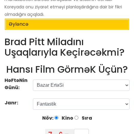
Koreyada onu ziyarət etməyi planlaşdırdığına dair bir fikri
olmadığını açıqladı.
Əyləncə
Brad Pitt Miladını
Uşaqlarıyla Keçirəcəkmi?
Hansı Film GörməK Üçün?
HəFtəNin
Günü:
Janr:
Növ:
Kino
Sıra