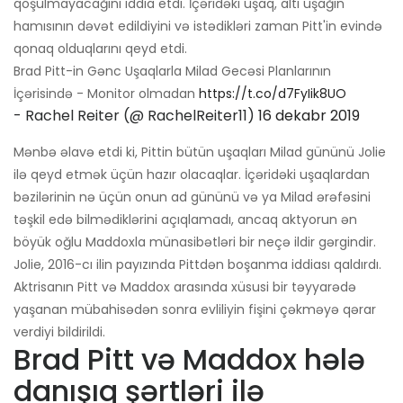
qoşulmayacağını iddia etdi. İçəridəki uşaq, altı uşağın
hamısının dəvət edildiyini və istədikləri zaman Pitt'in evində
qonaq olduqlarını qeyd etdi.
Brad Pitt-in Gənc Uşaqlarla Milad Gecəsi Planlarının
İçərisində - Monitor olmadan
https://t.co/d7FyIik8UO
- Rachel Reiter (@ RachelReiter11)
16 dekabr 2019
Mənbə əlavə etdi ki, Pittin bütün uşaqları Milad gününü Jolie
ilə qeyd etmək üçün hazır olacaqlar. İçəridəki uşaqlardan
bəzilərinin nə üçün onun ad gününü və ya Milad ərəfəsini
təşkil edə bilmədiklərini açıqlamadı, ancaq aktyorun ən
böyük oğlu Maddoxla münasibətləri bir neçə ildir gərgindir.
Jolie, 2016-cı ilin payızında Pittdən boşanma iddiası qaldırdı.
Aktrisanın Pitt və Maddox arasında xüsusi bir təyyarədə
yaşanan mübahisədən sonra evliliyin fişini çəkməyə qərar
verdiyi bildirildi.
Brad Pitt və Maddox hələ
danışıq şərtləri ilə