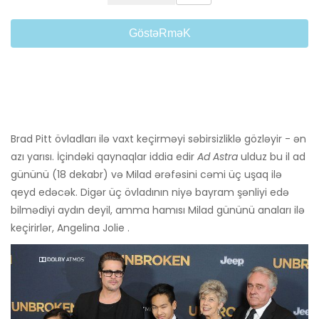
GöstəRməK
Brad Pitt övladları ilə vaxt keçirməyi səbirsizliklə gözləyir - ən
azı yarısı. İçindəki qaynaqlar iddia edir
Ad Astra
ulduz bu il ad
gününü (18 dekabr) və Milad ərəfəsini cəmi üç uşaq ilə
qeyd edəcək. Digər üç övladının niyə bayram şənliyi edə
bilmədiyi aydın deyil, amma hamısı Milad gününü anaları ilə
keçirirlər, Angelina Jolie .