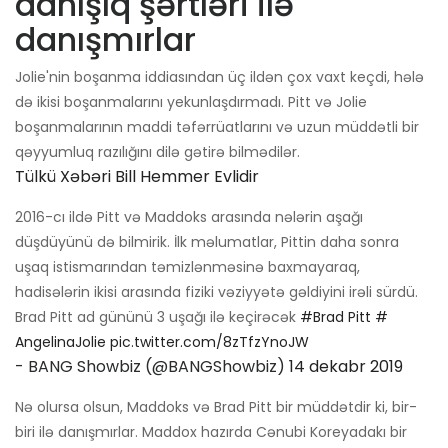
danışıq şərtləri ilə
danışmırlar
Jolie'nin boşanma iddiasından üç ildən çox vaxt keçdi, hələ
də ikisi boşanmalarını yekunlaşdırmadı. Pitt və Jolie
boşanmalarının maddi təfərrüatlarını və uzun müddətli bir
qəyyumluq razılığını dilə gətirə bilmədilər.
Tülkü Xəbəri Bill Hemmer Evlidir
2016-cı ildə Pitt və Maddoks arasında nələrin aşağı
düşdüyünü də bilmirik. İlk məlumatlar, Pittin daha sonra
uşaq istismarından təmizlənməsinə baxmayaraq,
hadisələrin ikisi arasında fiziki vəziyyətə gəldiyini irəli sürdü.
Brad Pitt ad gününü 3 uşağı ilə keçirəcək
#Brad Pitt
#
AngelinaJolie
pic.twitter.com/8zTfzYnoJW
- BANG Showbiz (@BANGShowbiz)
14 dekabr 2019
Nə olursa olsun, Maddoks və Brad Pitt bir müddətdir ki, bir-
biri ilə danışmırlar. Maddox hazırda Cənubi Koreyadakı bir