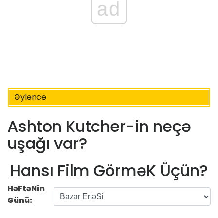
ad
Əyləncə
Ashton Kutcher-in neçə
uşağı var?
Hansı Film GörməK Üçün?
HəFtəNin
Günü: