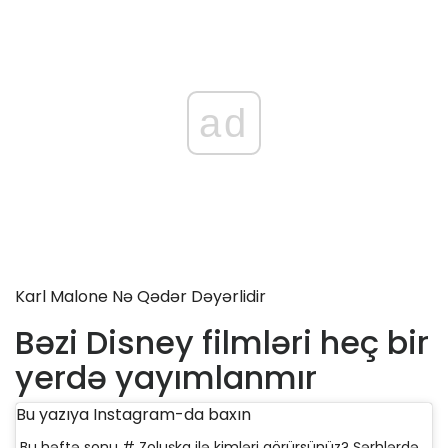
ad
Karl Malone Nə Qədər Dəyərlidir
Bəzi Disney filmləri heç bir
yerdə yayımlanmır
Bu yazıya Instagram-da baxın
Bu həftə sonu # Zoluşka ilə kimləri görürsünüz? Şərhlərdə