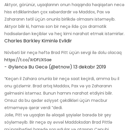
Aktyor, görünür, uşaqlarının onun haqqında həqiqətən necə
hiss etdiklərindən çox xəbərdardır və Maddox, Pax və
Zaharanın tətil üçün onunla birlikdə olmasını istəməyib.
Aktyor bilir ki, hamısı son bir neçə ildə çox dramatik
hadisələrdən keçiblər və heç kimi narahat etmək istəmirlər.
Charles Barkley Kiminlə Evlidir
Növbəti bir neçə həftə Brad Pitt üçün sevgi ilə dolu olacaq
https://t.co/XrDFLlXSae
- Əyləncə Bu Gecə (@etnow)
13 dekabr 2019
“Keçən il Zahara onunla bir neçə saat keçirdi, amma bu il
onu gözləmir. Brad artıq Maddox, Pax və ya Zaharanın
gəlməsini istəməz. Bunun hamını narahat etdiyini bilir.
Onsuz da bu qədər əziyyət çəkdikləri üçün məcbur
etməməyə qərar verdi ”dedi.
Jolie, Pitt və uşaqları ilə əlaqəli şayiələr barədə bir şey
söyləməyib. Bir neçə ay əvvəl Maddoksdan Brad Pittlə
münasibətləri barədə soruşdular və atasının Cənubi