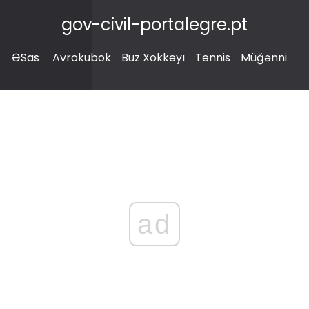
gov-civil-portalegre.pt
ƏSas
Avrokubok
Buz Xokkeyı
Tennis
Müğənni
ad