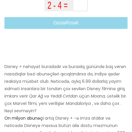
GöstəRməK
Disney + nəhayət buradadır və buraxılış günündə baş verən
nasazlıqlar bəzi abunəçiləri qıcıqlandırsa da, indiyə qədər
reaksiya müsbət olub. Nəticədə, aylıq 6.99 dollarlıq yayım
xidməti insanlara bir tondan çox sevilən Disney filminə giriş
imkanı verir
Qar Ağ və Yeddi Cırtdan
üçün
Moana,
üstəlik bir
çox Marvel filmi, yeni verilişlər
Mandaloriya
, və daha çox .
Nəyi sevməyin?
On milyon abunəçi
artıq Disney + -ə imza atdılar və
nəticədə Disneyə məxsus bütün ailə dostu məzmunun