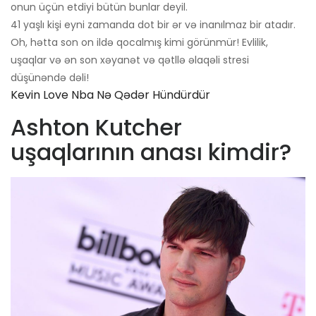
onun üçün etdiyi bütün bunlar deyil.
41 yaşlı kişi eyni zamanda dot bir ər və inanılmaz bir atadır.
Oh, hətta son on ildə qocalmış kimi görünmür! Evlilik,
uşaqlar və ən son xəyanət və qətllə əlaqəli stresi
düşünəndə dəli!
Kevin Love Nba Nə Qədər Hündürdür
Ashton Kutcher
uşaqlarının anası kimdir?