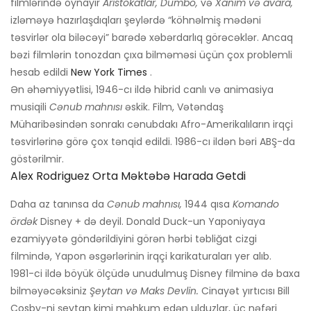
filmlərində oynayır
Aristokatlar, Dumbo,
və
Xanım və avara,
izləməyə hazırlaşdıqları şeylərdə “köhnəlmiş mədəni
təsvirlər ola biləcəyi” barədə xəbərdarlıq görəcəklər. Ancaq
bəzi filmlərin tonozdan çıxa bilməməsi üçün çox problemli
hesab edildi
New York Times
.
Ən əhəmiyyətlisi, 1946-cı ildə hibrid canlı və animasiya
musiqili
Cənub mahnısı
əskik. Film, Vətəndaş
Müharibəsindən sonrakı cənubdakı Afro-Amerikalıların irqçi
təsvirlərinə görə çox tənqid edildi. 1986-cı ildən bəri ABŞ-da
göstərilmir.
Alex Rodriguez Orta Məktəbə Harada Getdi
Daha az tanınsa da
Cənub mahnısı,
1944 qısa
Komando
ördək
Disney + də deyil. Donald Duck-un Yaponiyaya
ezamiyyətə göndərildiyini görən hərbi təbliğat cizgi
filmində, Yapon əsgərlərinin irqçi karikaturaları yer alıb.
1981-ci ildə böyük ölçüdə unudulmuş Disney filminə də baxa
bilməyəcəksiniz
Şeytan və Maks Devlin.
Cinayət yırtıcısı Bill
Cosby-ni şeytan kimi məhkum edən ulduzlar, üç nəfəri