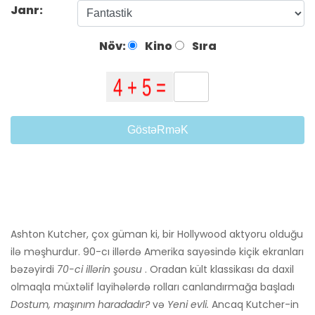
Janr:
Növ:
Kino
Sıra
GöstəRməK
Ashton Kutcher, çox güman ki, bir Hollywood aktyoru olduğu
ilə məşhurdur. 90-cı illərdə Amerika sayəsində kiçik ekranları
bəzəyirdi
70-ci illərin şousu
. Oradan kült klassikası da daxil
olmaqla müxtəlif layihələrdə rolları canlandırmağa başladı
Dostum, maşınım haradadır?
və
Yeni evli.
Ancaq Kutcher-in