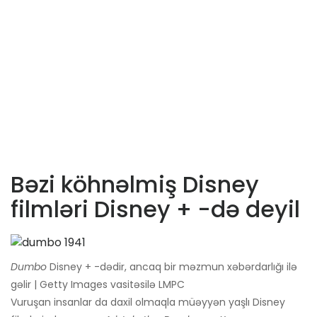
Bəzi köhnəlmiş Disney
filmləri Disney + -də deyil
Dumbo
Disney + -dədir, ancaq bir məzmun xəbərdarlığı ilə
gəlir | Getty Images vasitəsilə LMPC
Vuruşan insanlar da daxil olmaqla müəyyən yaşlı Disney