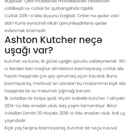
düşdülər. Qısa müddətdə münasibətləri təsadüfən
ciddiləşdi və cütlük bir qurbangahda tapıldı.
Cütlük 2015-ci ildə düyünü bağladı. Onları nə qədər vaxt
aldı? Kunis eynicinsli nikah qanuniləşdirilənə qədər
evlənmək istəmədi!
Ashton Kutcher neçə
uşağı var?
Kutcher və Kunis, iki gözəl uşağın qürurlu valideynləridir. 90-
cı illərdən bəri məşhur olmalarına baxmayaraq, cütlük ailə
həyatı haqqında çox şey qorumaq üçün bacardı. Buna
baxmayaraq, mətbuat ən azından bu mükəmməl kiçik ailə
haqqında bir az məlumat yığmağı bacarır.
İlk övladları bir körpə qızdı: Wyatt Isabelle Kutcher. 1 oktyabr
2014-cü ildə anadan olub, beş yaşını tamamlayır. İkinci
övladları Dimitri 30 Noyabr 2016-cı ildə anadan olub. İndi üç
yaşındadır.
Kiçik yaş fərqinə baxmayaraq, Kutcher bir neçə il əvvəl