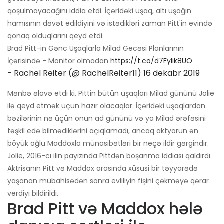
qoşulmayacağını iddia etdi. İçəridəki uşaq, altı uşağın
hamısının dəvət edildiyini və istədikləri zaman Pitt'in evində
qonaq olduqlarını qeyd etdi.
Brad Pitt-in Gənc Uşaqlarla Milad Gecəsi Planlarının
İçərisində - Monitor olmadan
https://t.co/d7FyIik8UO
- Rachel Reiter (@ RachelReiter11)
16 dekabr 2019
Mənbə əlavə etdi ki, Pittin bütün uşaqları Milad gününü Jolie
ilə qeyd etmək üçün hazır olacaqlar. İçəridəki uşaqlardan
bəzilərinin nə üçün onun ad gününü və ya Milad ərəfəsini
təşkil edə bilmədiklərini açıqlamadı, ancaq aktyorun ən
böyük oğlu Maddoxla münasibətləri bir neçə ildir gərgindir.
Jolie, 2016-cı ilin payızında Pittdən boşanma iddiası qaldırdı.
Aktrisanın Pitt və Maddox arasında xüsusi bir təyyarədə
yaşanan mübahisədən sonra evliliyin fişini çəkməyə qərar
verdiyi bildirildi.
Brad Pitt və Maddox hələ