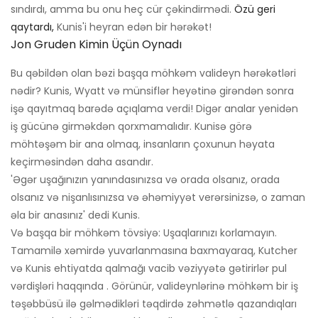
sındırdı, amma bu onu heç cür çəkindirmədi.
Özü geri
qaytardı,
Kunis'i heyran edən bir hərəkət!
Jon Gruden Kimin Üçün Oynadı
Bu qəbildən olan bəzi başqa möhkəm valideyn hərəkətləri
nədir? Kunis, Wyatt və münsiflər heyətinə girəndən sonra
işə qayıtmaq barədə açıqlama verdi! Digər analar yenidən
iş gücünə girməkdən qorxmamalıdır. Kunisə görə
möhtəşəm bir ana olmaq, insanların çoxunun həyata
keçirməsindən daha asandır.
'Əgər uşağınızın yanındasınızsa və orada olsanız, orada
olsanız və nişanlısınızsa və əhəmiyyət verərsinizsə, o zaman
əla bir anasınız' dedi Kunis.
Və başqa bir möhkəm tövsiyə: Uşaqlarınızı korlamayın.
Tamamilə xəmirdə yuvarlanmasına baxmayaraq, Kutcher
və Kunis ehtiyatda qalmağı vacib vəziyyətə gətirirlər pul
vərdişləri haqqında . Görünür, valideynlərinə möhkəm bir iş
təşəbbüsü ilə gəlmədikləri təqdirdə zəhmətlə qazandıqları