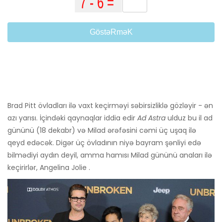
GöstəRməK
Brad Pitt övladları ilə vaxt keçirməyi səbirsizliklə gözləyir - ən
azı yarısı. İçindəki qaynaqlar iddia edir
Ad Astra
ulduz bu il ad
gününü (18 dekabr) və Milad ərəfəsini cəmi üç uşaq ilə
qeyd edəcək. Digər üç övladının niyə bayram şənliyi edə
bilmədiyi aydın deyil, amma hamısı Milad gününü anaları ilə
keçirirlər, Angelina Jolie .