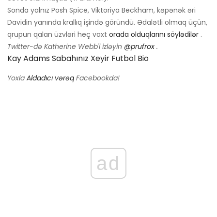
Sonda yalnız Posh Spice, Viktoriya Beckham, kəpənək əri
Davidin yanında krallıq işində göründü. Ədalətli olmaq üçün,
qrupun qalan üzvləri heç vaxt
orada olduqlarını söylədilər
.
Twitter-də Katherine Webb'i izləyin
@prufrox
.
Kay Adams Sabahınız Xeyir Futbol Bio
Yoxla
Aldadıcı vərəq
Facebookda!
ad