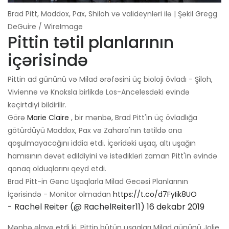
Brad Pitt, Maddox, Pax, Shiloh və valideynləri ilə | Şəkil Gregg
DeGuire / WireImage
Pittin tətil planlarının
içərisində
Pittin ad gününü və Milad ərəfəsini üç bioloji övladı - Şiloh,
Vivienne və Knoksla birlikdə Los-Ancelesdəki evində
keçirtdiyi bildirilir.
Görə
Marie Claire
, bir mənbə, Brad Pitt'in üç övladlığa
götürdüyü Maddox, Pax və Zahara'nın tətildə ona
qoşulmayacağını iddia etdi. İçəridəki uşaq, altı uşağın
hamısının dəvət edildiyini və istədikləri zaman Pitt'in evində
qonaq olduqlarını qeyd etdi.
Brad Pitt-in Gənc Uşaqlarla Milad Gecəsi Planlarının
İçərisində - Monitor olmadan
https://t.co/d7FyIik8UO
- Rachel Reiter (@ RachelReiter11)
16 dekabr 2019
Mənbə əlavə etdi ki, Pittin bütün uşaqları Milad gününü Jolie