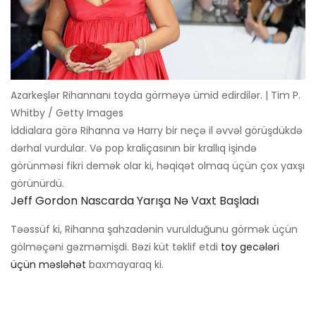
Azarkeşlər Rihannanı toyda görməyə ümid edirdilər. | Tim P.
Whitby / Getty Images
İddialara görə Rihanna və Harry bir neçə il əvvəl görüşdükdə
dərhal vurdular. Və pop kraliçasının bir krallıq işində
görünməsi fikri demək olar ki, həqiqət olmaq üçün çox yaxşı
görünürdü.
Jeff Gordon Nascarda Yarışa Nə Vaxt Başladı
Təəssüf ki, Rihanna şahzadənin vurulduğunu görmək üçün
gölməçəni gəzməmişdi. Bəzi küt təklif etdi
toy gecələri
üçün məsləhət
baxmayaraq ki.