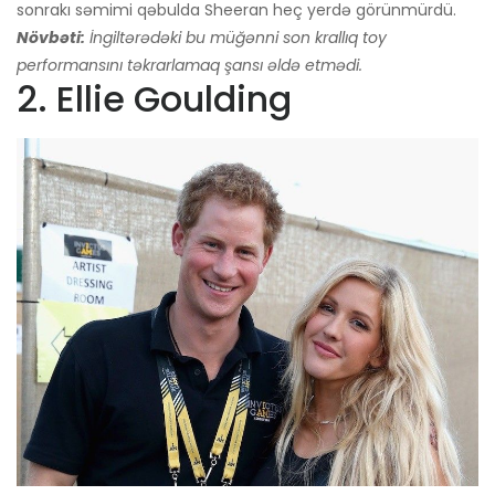
sonrakı səmimi qəbulda Sheeran heç yerdə görünmürdü.
Növbəti:
İngiltərədəki bu müğənni son krallıq toy
performansını təkrarlamaq şansı əldə etmədi.
2. Ellie Goulding