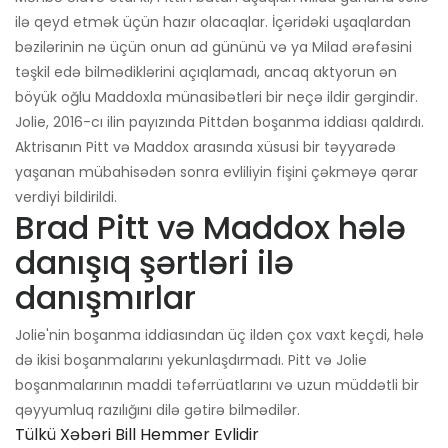
ilə qeyd etmək üçün hazır olacaqlar. İçəridəki uşaqlardan
bəzilərinin nə üçün onun ad gününü və ya Milad ərəfəsini
təşkil edə bilmədiklərini açıqlamadı, ancaq aktyorun ən
böyük oğlu Maddoxla münasibətləri bir neçə ildir gərgindir.
Jolie, 2016-cı ilin payızında Pittdən boşanma iddiası qaldırdı.
Aktrisanın Pitt və Maddox arasında xüsusi bir təyyarədə
yaşanan mübahisədən sonra evliliyin fişini çəkməyə qərar
verdiyi bildirildi.
Brad Pitt və Maddox hələ
danışıq şərtləri ilə
danışmırlar
Jolie'nin boşanma iddiasından üç ildən çox vaxt keçdi, hələ
də ikisi boşanmalarını yekunlaşdırmadı. Pitt və Jolie
boşanmalarının maddi təfərrüatlarını və uzun müddətli bir
qəyyumluq razılığını dilə gətirə bilmədilər.
Tülkü Xəbəri Bill Hemmer Evlidir