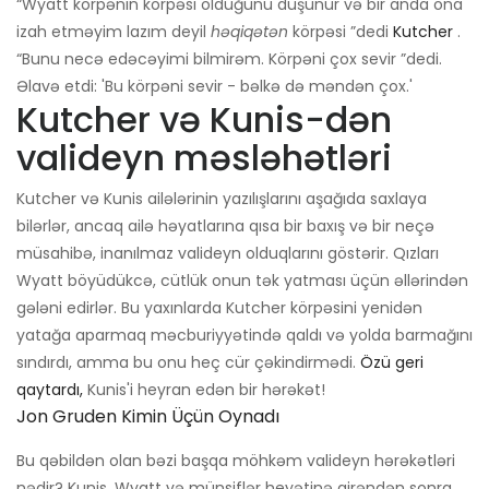
“Wyatt körpənin körpəsi olduğunu düşünür və bir anda ona
izah etməyim lazım deyil
həqiqətən
körpəsi ”dedi
Kutcher
.
“Bunu necə edəcəyimi bilmirəm. Körpəni çox sevir ”dedi.
Əlavə etdi: 'Bu körpəni sevir - bəlkə də məndən çox.'
Kutcher və Kunis-dən
valideyn məsləhətləri
Kutcher və Kunis ailələrinin yazılışlarını aşağıda saxlaya
bilərlər, ancaq ailə həyatlarına qısa bir baxış və bir neçə
müsahibə, inanılmaz valideyn olduqlarını göstərir. Qızları
Wyatt böyüdükcə, cütlük onun tək yatması üçün əllərindən
gələni edirlər. Bu yaxınlarda Kutcher körpəsini yenidən
yatağa aparmaq məcburiyyətində qaldı və yolda barmağını
sındırdı, amma bu onu heç cür çəkindirmədi.
Özü geri
qaytardı,
Kunis'i heyran edən bir hərəkət!
Jon Gruden Kimin Üçün Oynadı
Bu qəbildən olan bəzi başqa möhkəm valideyn hərəkətləri
nədir? Kunis, Wyatt və münsiflər heyətinə girəndən sonra