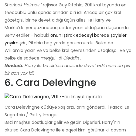
Sherlock Holmes ’
rejissor Guy Ritchie, 2011 kral toyunda ən
təəccüblü ünlü qonaqlarından biri idi. Ancaq bir çox kral
gözətçisi, birinə dəvət aldığı üçün ailəsi ilə Harry və
Markle’də yer qazanacaq qədər yaxın olduğunu düşünürdü.
Səhv etdilər - halbuki
onun iştirak edəcəyi barədə şayiələr
yayılmışdı
, Ritchie heç yerdə görünmürdü. Bəlkə də
Williamla yaxın və ya bəlkə kral çevrəsindən uzaqlaşdı. Və ya
bəlkə də sadəcə məşğul idi
Ələddin
.
Növbəti:
Harry ilə bu aktrisa arasında dəvət edilməsə də pis
bir qan yox idi.
6. Cara Delevingne
Cara Delevingne cütlüyə xoş arzularını göndərdi. | Pascal Le
Segretain / Getty Images
Bəzi məşhur dostluqlar gəlir və gedir. Digərləri, Harry'nin
aktrisa Cara Delevingne ilə əlaqəsi kimi görünür ki, davam