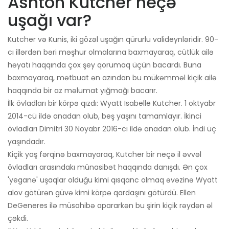
Ashton Kutcher neçə
uşağı var?
Kutcher və Kunis, iki gözəl uşağın qürurlu valideynləridir. 90-
cı illərdən bəri məşhur olmalarına baxmayaraq, cütlük ailə
həyatı haqqında çox şey qorumaq üçün bacardı. Buna
baxmayaraq, mətbuat ən azından bu mükəmməl kiçik ailə
haqqında bir az məlumat yığmağı bacarır.
İlk övladları bir körpə qızdı: Wyatt Isabelle Kutcher. 1 oktyabr
2014-cü ildə anadan olub, beş yaşını tamamlayır. İkinci
övladları Dimitri 30 Noyabr 2016-cı ildə anadan olub. İndi üç
yaşındadır.
Kiçik yaş fərqinə baxmayaraq, Kutcher bir neçə il əvvəl
övladları arasındakı münasibət haqqında danışdı. Ən çox
'yeganə' uşaqlar olduğu kimi qısqanc olmaq əvəzinə Wyatt
alov götürən güvə kimi körpə qardaşını götürdü. Ellen
DeGeneres ilə müsahibə apararkən bu şirin kiçik rəydən əl
çəkdi.