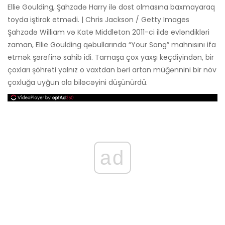
Ellie Goulding, Şahzadə Harry ilə dost olmasına baxmayaraq
toyda iştirak etmədi. | Chris Jackson / Getty Images
Şahzadə William və Kate Middleton 2011-ci ildə evləndikləri
zaman, Ellie Goulding qəbullarında “Your Song” mahnısını ifa
etmək şərəfinə sahib idi. Tamaşa çox yaxşı keçdiyindən, bir
çoxları şöhrəti yalnız o vaxtdan bəri artan müğənnini bir növ
çoxluğa uyğun ola biləcəyini düşünürdü.
ad