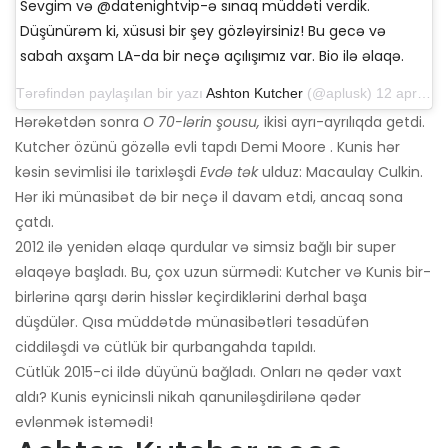
Sevgim və @datenightvip-ə sınaq müddəti verdik.
Düşünürəm ki, xüsusi bir şey gözləyirsiniz! Bu gecə və
sabah axşam LA-da bir neçə açılışımız var. Bio ilə əlaqə.
Tərəfindən paylaşılan bir yazı
Ashton Kutcher
(@aplusk) 12 aprel 2019-cu il, saat 14: 50-də PDT
Hərəkətdən sonra
O 70-lərin şousu,
ikisi ayrı-ayrılıqda getdi.
Kutcher özünü gözəllə evli tapdı Demi Moore . Kunis hər
kəsin sevimlisi ilə tarixləşdi
Evdə tək
ulduz: Macaulay Culkin.
Hər iki münasibət də bir neçə il davam etdi, ancaq sona
çatdı.
2012 ilə yenidən əlaqə qurdular və simsiz bağlı bir super
əlaqəyə başladı. Bu, çox uzun sürmədi: Kutcher və Kunis bir-
birlərinə qarşı dərin hisslər keçirdiklərini dərhal başa
düşdülər. Qısa müddətdə münasibətləri təsadüfən
ciddiləşdi və cütlük bir qurbangahda tapıldı.
Cütlük 2015-ci ildə düyünü bağladı. Onları nə qədər vaxt
aldı? Kunis eynicinsli nikah qanuniləşdirilənə qədər
evlənmək istəmədi!