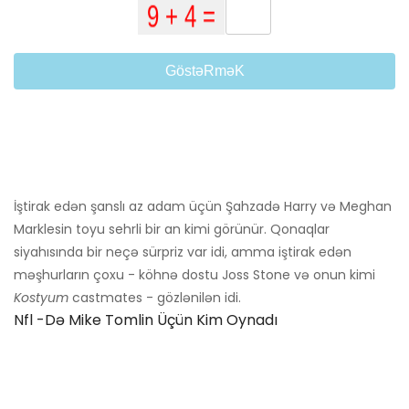
GöstəRməK
İştirak edən şanslı az adam üçün Şahzadə Harry və Meghan
Marklesin toyu sehrli bir an kimi görünür. Qonaqlar
siyahısında bir neçə sürpriz var idi, amma iştirak edən
məşhurların çoxu - köhnə dostu Joss Stone və onun kimi
Kostyum
castmates - gözlənilən idi.
Nfl -də Mike Tomlin Üçün Kim Oynadı