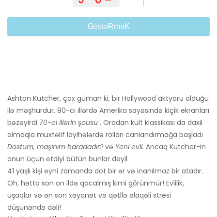
GöstəRməK
Ashton Kutcher, çox güman ki, bir Hollywood aktyoru olduğu
ilə məşhurdur. 90-cı illərdə Amerika sayəsində kiçik ekranları
bəzəyirdi
70-ci illərin şousu
. Oradan kült klassikası da daxil
olmaqla müxtəlif layihələrdə rolları canlandırmağa başladı
Dostum, maşınım haradadır?
və
Yeni evli.
Ancaq Kutcher-in
onun üçün etdiyi bütün bunlar deyil.
41 yaşlı kişi eyni zamanda dot bir ər və inanılmaz bir atadır.
Oh, hətta son on ildə qocalmış kimi görünmür! Evlilik,
uşaqlar və ən son xəyanət və qətllə əlaqəli stresi
düşünəndə dəli!