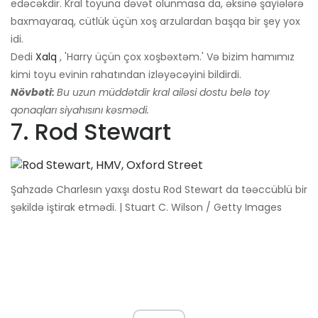
edəcəkdir. Kral toyuna dəvət olunmasa da, əksinə şayiələrə
baxmayaraq, cütlük üçün xoş arzulardan başqa bir şey yox
idi.
Dedi
Xalq
, 'Harry üçün çox xoşbəxtəm.' Və bizim hamımız
kimi toyu evinin rahatından izləyəcəyini bildirdi.
Növbəti:
Bu uzun müddətdir kral ailəsi dostu belə toy
qonaqları siyahısını kəsmədi.
7. Rod Stewart
Şahzadə Charlesın yaxşı dostu Rod Stewart da təəccüblü bir
şəkildə iştirak etmədi. | Stuart C. Wilson / Getty Images