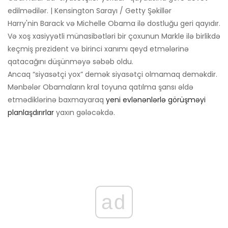
edilmədilər. | Kensington Sarayı / Getty Şəkillər
Harry'nin Barack və Michelle Obama ilə dostluğu geri qayıdır.
Və xoş xasiyyətli münasibətləri bir çoxunun Markle ilə birlikdə
keçmiş prezident və birinci xanımı qeyd etmələrinə
qatacağını düşünməyə səbəb oldu.
Ancaq “siyasətçi yox” demək siyasətçi olmamaq deməkdir.
Mənbələr Obamaların kral toyuna qatılma şansı əldə
etmədiklərinə baxmayaraq
yeni evlənənlərlə görüşməyi
planlaşdırırlar
yaxın gələcəkdə.
ad