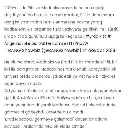
2016-cı ildə Pitt və Maddoks arasında nələrin aşağı
düşdüyünü də bilmirik. İlk məlumatlar, Pittin daha sonra
uşaq istismarından təmizlənməsinə baxmayaraq,
hadisələrin ikisi arasında fiziki vəziyyətə gəldiyini irəli sürdü.
Brad Pitt ad gününü 3 uşağı ilə keçirəcək
#Brad Pitt
#
AngelinaJolie
pic.twitter.com/8zTfzYnoJW
- BANG Showbiz (@BANGShowbiz)
14 dekabr 2019
Nə olursa olsun, Maddoks və Brad Pitt bir müddətdir ki, bir-
biri ilə danışmırlar. Maddox hazırda Cənubi Koreyadakı bir
universitetdə dərslərdə iştirak edir və Pitt hələ bir ziyarət
üçün dayanmayıb.
Aktyor son filmlərini tanıtmaqda kömək etmək üçün Asiyanı
gəzdi,
Ad Astra
və
Bir dəfə Hollywoodda
və bir çox insan
onun yanından düşərək Maddoxu Yonsei Universitetində
görməsini gözləyirdi. Əlbətdə bu olmadı.
'Brad Maddoxu görməyə çalışmadı' deyən bir adam
paylaşdı. 'Aralarında heç bir əlaqə olmadı.'