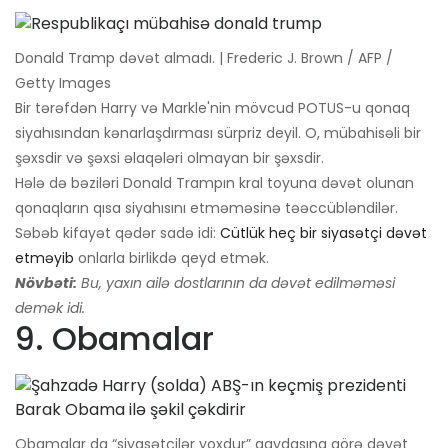
Donald Tramp dəvət almadı. | Frederic J. Brown / AFP /
Getty Images
Bir tərəfdən Harry və Markle'nin mövcud POTUS-u qonaq
siyahısından kənarlaşdırması sürpriz deyil. O, mübahisəli bir
şəxsdir və şəxsi əlaqələri olmayan bir şəxsdir.
Hələ də bəziləri Donald Trampın kral toyuna dəvət olunan
qonaqların qısa siyahısını etməməsinə təəccübləndilər.
Səbəb kifayət qədər sadə idi:
Cütlük heç bir siyasətçi dəvət
etməyib
onlarla birlikdə qeyd etmək.
Növbəti:
Bu, yaxın ailə dostlarının da dəvət edilməməsi
demək idi.
9. Obamalar
Obamalar da “siyasətçilər yoxdur” qaydasına görə dəvət