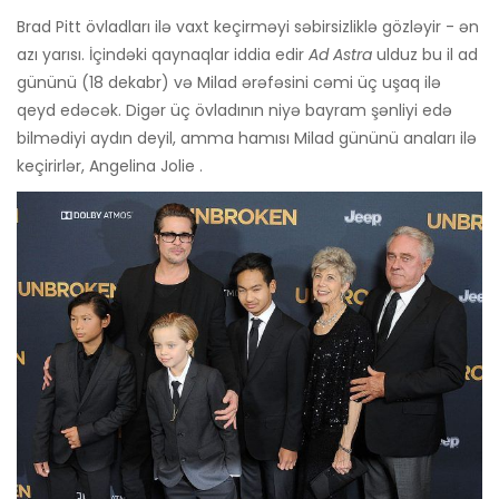
Brad Pitt övladları ilə vaxt keçirməyi səbirsizliklə gözləyir - ən
azı yarısı. İçindəki qaynaqlar iddia edir
Ad Astra
ulduz bu il ad
gününü (18 dekabr) və Milad ərəfəsini cəmi üç uşaq ilə
qeyd edəcək. Digər üç övladının niyə bayram şənliyi edə
bilmədiyi aydın deyil, amma hamısı Milad gününü anaları ilə
keçirirlər, Angelina Jolie .