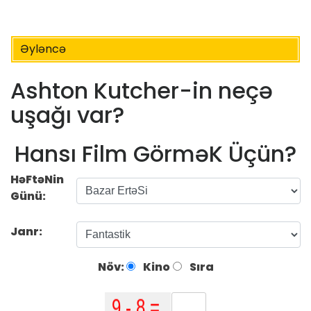
Əyləncə
Ashton Kutcher-in neçə
uşağı var?
Hansı Film GörməK Üçün?
HəFtəNin
Günü:
Janr:
Növ:
Kino
Sıra