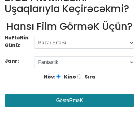
Uşaqlarıyla Keçirəcəkmi?
Hansı Film GörməK Üçün?
HəFtəNin
Günü:
Janr:
Növ:
Kino
Sıra
GöstəRməK