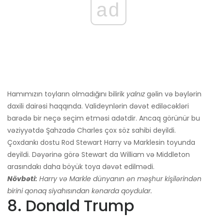
ad
Hamımızın toyların olmadığını bilirik
yalnız
gəlin və bəylərin
daxili dairəsi haqqında. Valideynlərin dəvət ediləcəkləri
barədə bir neçə seçim etməsi adətdir. Ancaq görünür bu
vəziyyətdə Şahzadə Charles çox söz sahibi deyildi.
Çoxdankı dostu Rod Stewart Harry və Marklesin toyunda
deyildi. Dəyərinə görə Stewart da William və Middleton
arasındakı daha böyük toya dəvət edilmədi.
Növbəti:
Harry və Markle dünyanın ən məşhur kişilərindən
birini qonaq siyahısından kənarda qoydular.
8. Donald Trump