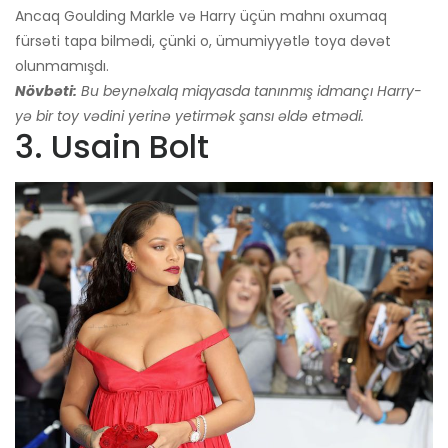
Ancaq Goulding Markle və Harry üçün mahnı oxumaq
fürsəti tapa bilmədi, çünki o, ümumiyyətlə toya dəvət
olunmamışdı.
Növbəti:
Bu beynəlxalq miqyasda tanınmış idmançı Harry-
yə bir toy vədini yerinə yetirmək şansı əldə etmədi.
3. Usain Bolt