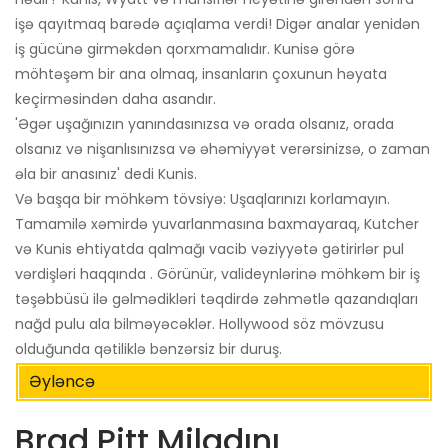
işə qayıtmaq barədə açıqlama verdi! Digər analar yenidən
iş gücünə girməkdən qorxmamalıdır. Kunisə görə
möhtəşəm bir ana olmaq, insanların çoxunun həyata
keçirməsindən daha asandır.
'Əgər uşağınızın yanındasınızsa və orada olsanız, orada
olsanız və nişanlısınızsa və əhəmiyyət verərsinizsə, o zaman
əla bir anasınız' dedi Kunis.
Və başqa bir möhkəm tövsiyə: Uşaqlarınızı korlamayın.
Tamamilə xəmirdə yuvarlanmasına baxmayaraq, Kutcher
və Kunis ehtiyatda qalmağı vacib vəziyyətə gətirirlər pul
vərdişləri haqqında . Görünür, valideynlərinə möhkəm bir iş
təşəbbüsü ilə gəlmədikləri təqdirdə zəhmətlə qazandıqları
nağd pulu ala bilməyəcəklər. Hollywood söz mövzusu
olduğunda qətiliklə bənzərsiz bir duruş.
Əyləncə
Brad Pitt Miladını