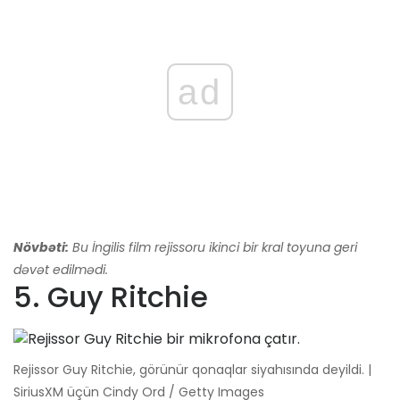
ad
Növbəti:
Bu İngilis film rejissoru ikinci bir kral toyuna geri
dəvət edilmədi.
5. Guy Ritchie
Rejissor Guy Ritchie, görünür qonaqlar siyahısında deyildi. |
SiriusXM üçün Cindy Ord / Getty Images