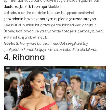
sprinter dünyaya bunu bildiyini söyləməkdən çəkinmədi
dostu xoşbəxtlik tapmışdı
Markle ilə.
Əslində, o qədər dardırlar ki, onun haqqında səslənirdi
şahzadənin bakalavr partiyasını planlaşdırmaq istəyən
.
Təəssüf ki, bunları bir araya gətirə bilmədikləri görünür.
Üstəlik, Bolt toyda və ya ziyafətdə fotoşəkil çəkməyib, yəni
ehtimal ki, iştirak etməyib.
Növbəti:
Harry-nin bu uzun müddət sevgilisini toy
şənliyindən kənarda qoyması biraz kobudluq ola bilərdi.
4. Rihanna