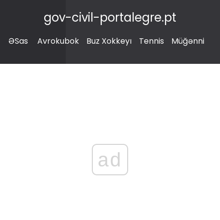
gov-civil-portalegre.pt
ƏSas
Avrokubok
Buz Xokkeyı
Tennis
Müğənni
ad