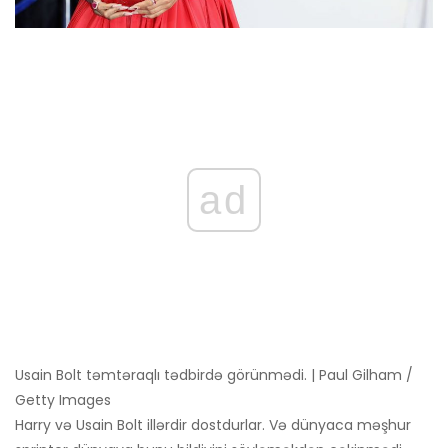
ad
Usain Bolt təmtəraqlı tədbirdə görünmədi. | Paul Gilham /
Getty Images
Harry və Usain Bolt illərdir dostdurlar. Və dünyaca məşhur