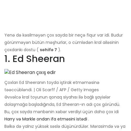
Yenə də kəsilməyən çox sayda bir neçə fiqur var idi. Budur
görünməyən bütün məşhurlar, o cümlədən kral ailəsinin
çoxdankı dostu (
səhifə 7
).
1. Ed Sheeran
Çoxları Ed Sheeranın toyda iştirak etməməsinə
təəccübləndi. | Oli Scarff / AFP / Getty Images
Əvvəlcə kral toyunun qonaq siyahısı ilə bağlı şayiələr
dolaşmağa başladığında, Ed Sheeran-ın adı çox göründü.
Bu, çox sayda mənbənin xəbər verdiyi üçün daha çox idi
Harry və Markle ondan ifa etməsini istədi
.
Bəlkə də yalnız yüksək səslə düşünürdülər. Mərasimdə və ya