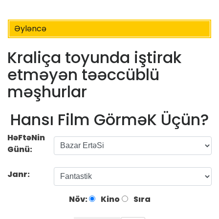
Əyləncə
Kraliça toyunda iştirak
etməyən təəccüblü
məşhurlar
Hansı Film GörməK Üçün?
HəFtəNin
Günü:
Janr:
Növ:
Kino
Sıra