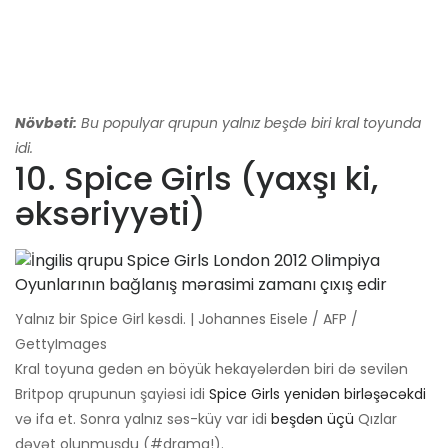
Növbəti:
Bu populyar qrupun yalnız beşdə biri kral toyunda
idi.
10. Spice Girls (yaxşı ki,
əksəriyyəti)
Yalnız bir Spice Girl kəsdi. | Johannes Eisele / AFP /
GettyImages
Kral toyuna gedən ən böyük hekayələrdən biri də sevilən
Britpop qrupunun şayiəsi idi
Spice Girls yenidən birləşəcəkdi
və ifa et. Sonra yalnız səs-küy var idi
beşdən üçü
Qızlar
dəvət olunmuşdu (#drama!).