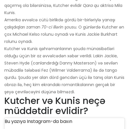
qaçırmış ola bilərsinizsə, Kutcher evlidir
Qara qu
aktrisa Mila
Kunis.
Amerika əvvəlcə cütü birlikdə gördü bir-birləriylə yanaşı
çalışdıqları zaman
70-ci illərin şousu.
O günlərdə Kutcher ən
çox Michael Kelso rolunu oynadı və Kunis Jackie Burkhart
rolunu oynadı.
Kutcher və Kunis qəhrəmanlarının şouda münasibətləri
olduğu üçün bir az əvvəlcədən xəbər verildi. Lakin Jackie,
Steven Hyde (canlandırdığı Danny Masterson) və sevilən
mübadilə tələbəsi Fez (Wilmer Valderrama) ilə də tango
qurdu. Şouda yer alan dörd gəncdən üçü ilə tanış olan Kunis
obrazı ilə, heç kim ekrandakı romantikalarının gerçək bir
şeyə çevriləcəyini düşünə bilməzdi.
Kutcher və Kunis neçə
müddətdir evlidir?
Bu yazıya Instagram-da baxın