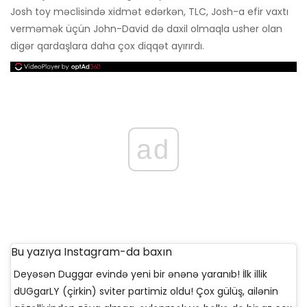
Josh toy məclisində xidmət edərkən, TLC, Josh-a efir vaxtı
verməmək üçün John-David də daxil olmaqla usher olan
digər qardaşlara daha çox diqqət ayırırdı.
ad
Bu yazıya Instagram-da baxın
Deyəsən Duggar evində yeni bir ənənə yaranıb! İlk illik
dUGgarLY (çirkin) sviter partimiz oldu! Çox gülüş, ailənin