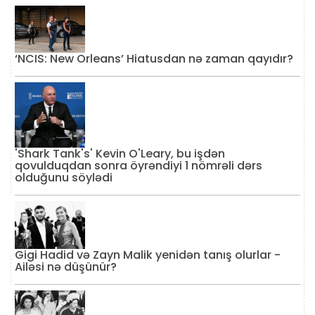
‘NCIS: New Orleans’ Hiatusdan nə zaman qayıdır?
'Shark Tank's' Kevin O'Leary, bu işdən
qovulduqdan sonra öyrəndiyi 1 nömrəli dərs
olduğunu söylədi
Gigi Hadid və Zayn Malik yenidən tanış olurlar -
Ailəsi nə düşünür?