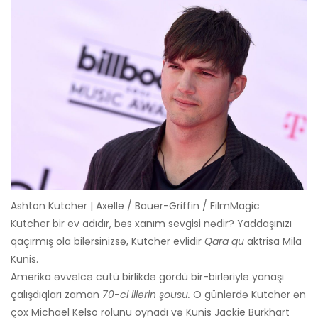
Ashton Kutcher | Axelle / Bauer-Griffin / FilmMagic
Kutcher bir ev adıdır, bəs xanım sevgisi nədir? Yaddaşınızı
qaçırmış ola bilərsinizsə, Kutcher evlidir
Qara qu
aktrisa Mila
Kunis.
Amerika əvvəlcə cütü birlikdə gördü bir-birləriylə yanaşı
çalışdıqları zaman
70-ci illərin şousu.
O günlərdə Kutcher ən
çox Michael Kelso rolunu oynadı və Kunis Jackie Burkhart