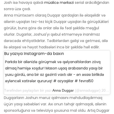
Josh isə havaya qalxdı
müalicə mərkəzi
serial ardıcıllığından
sonra üzə çıxdı.
Anna müntəzəm olaraq Duqqar qardaşları ilə əlaqəlidir və
ailənin uşaqları tez-tez kiçik Duqqar uşaqları ilə görüşdükləri
görülür, buna görə də onlar ailə ilə fəal şəkildə məşğul
olurlar. Dugarlar, Joshua'yı qəbul etməməyə inanılmaz
dərəcədə ehtiyatlıdırlar. Tədbirlərdən gəlişi və getməsi, ailə
ilə əlaqəsi və həyat hadisələri incə bir şəkildə həll edilir.
Bu yazıya Instagram-da baxın
Parkda bir ailənizlə görüşmək və qəlyanaltılardan zövq
almaq həmişə xoşdur! Mason uşaq arabasında yaxşı bir
yuxu gördü, ana bir az gəzinti vaxtı alır - ən əsası birlikdə
əyləncəli xatirələr qururuq! # azyaşlılar # fevral50
Tərəfindən paylaşılan bir yazı
Anna Duggar
(@annaduggar) 20 Fevral 2019 tarixində 13:43 PST
Dugqarların Joshun məruz qalmasını məhdudlaşdırmaq
üçün yaxşı səbəbləri var. Axı onun təhqir qalmaqalı, ailənin
sponsorluğuna və televiziya şousuna mal oldu. Artıq Duggar