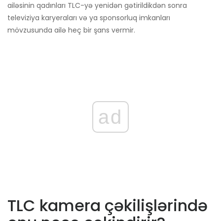
ailəsinin qadınları TLC-yə yenidən gətirildikdən sonra
televiziya karyeraları və ya sponsorluq imkanları
mövzusunda ailə heç bir şans vermir.
ad
TLC kamera çəkilişlərində