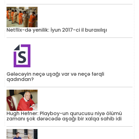
Netflix-də yenilik: İyun 2017-ci il buraxılışı
Gələcəyin neçə uşağı var və neçə fərqli
qadından?
Hugh Hefner: Playboy-un qurucusu niyə ölümü
zamanı şok dərəcədə aşağı bir xalqa sahib idi