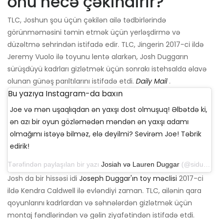
onu necə çəkindirir?
TLC, Joshun şou üçün çəkilən ailə tədbirlərində
görünməməsini təmin etmək üçün yerləşdirmə və
düzəltmə sehrindən istifadə edir. TLC, Jingerin 2017-ci ildə
Jeremy Vuolo ilə toyunu lentə alarkən, Josh Duggarın
sürüşdüyü kadrları gizlətmək üçün sonrakı istehsalda əlavə
olunan günəş parıltılarını istifadə etdi.
Daily Mail
.
Bu yazıya Instagram-da baxın
Joe və mən uşaqlıqdan ən yaxşı dost olmuşuq! Əlbətdə ki,
ən azı bir oyun gözləmədən məndən ən yaxşı adamı
olmağımı istəyə bilməz, elə deyilmi? Sevirəm Joe! Təbrik
edirik!
Tərəfindən paylaşılan bir yazı
Josiah və Lauren Duggar
(@siduggar) 16 sentyabr 2017-ci il tarixində, 16.00 PDT
Josh da bir hissəsi idi
Joseph Duggar'ın toy məclisi
2017-ci
ildə Kendra Caldwell ilə evləndiyi zaman. TLC, ailənin qara
qoyunlarını kadrlardan və səhnələrdən gizlətmək üçün
montaj fəndlərindən və gəlin ziyafətindən istifadə etdi.