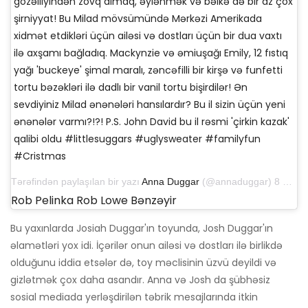
gözəlliyindən zövq almaq, əylənmək və bəlkə də bir az çox
şirniyyat! Bu Milad mövsümündə Mərkəzi Amerikada
xidmət etdikləri üçün ailəsi və dostları üçün bir dua vaxtı
ilə axşamı bağladıq. Mackynzie və əmiuşağı Emily, 12 fıstıq
yağı 'buckeye' şimal maralı, zəncəfilli bir kirşə və funfetti
tortu bəzəkləri ilə dadlı bir vanil tortu bişirdilər! Ən
sevdiyiniz Milad ənənələri hansılardır? Bu il sizin üçün yeni
ənənələr varmı?!?! P.S. John David bu il rəsmi 'çirkin kazak'
qalibi oldu #littlesuggars #uglysweater #familyfun
#Cristmas
Tərəfindən paylaşılan bir yazı
Anna Duggar
(@annaduggar) 8 dekabr 2018-ci il tarixində, saat 22: 59-da
Rob Pelinka Rob Lowe Bənzəyir
Bu yaxınlarda Josiah Duggar'ın toyunda, Josh Duggar'ın
əlamətləri yox idi. İçərilər onun ailəsi və dostları ilə birlikdə
olduğunu iddia etsələr də, toy məclisinin üzvü deyildi və
gizlətmək çox daha asandır. Anna və Josh da şübhəsiz
sosial mediada yerləşdirilən təbrik mesajlarında itkin