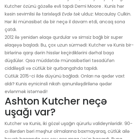
Kutcher özünü gözəllə evli tapdı Demi Moore . Kunis hər
kəsin sevimlisi ilə tarixləşdi
Evdə tək
ulduz: Macaulay Culkin.
Hər iki münasibət də bir neçə il davam etdi, ancaq sona
çatdı.
2012 ilə yenidən əlaqə qurdular və simsiz bağlı bir super
əlaqəyə başladı. Bu, çox uzun sürmədi: Kutcher və Kunis bir-
birlərinə qarşı dərin hisslər keçirdiklərini dərhal başa
düşdülər. Qısa müddətdə münasibətləri təsadüfən
ciddiləşdi və cütlük bir qurbangahda tapıldı.
Cütlük 2015-ci ildə düyünü bağladı. Onları nə qədər vaxt
aldı? Kunis eynicinsli nikah qanuniləşdirilənə qədər
evlənmək istəmədi!
Ashton Kutcher neçə
uşağı var?
Kutcher və Kunis, iki gözəl uşağın qürurlu valideynləridir. 90-
cı illərdən bəri məşhur olmalarına baxmayaraq, cütlük ailə