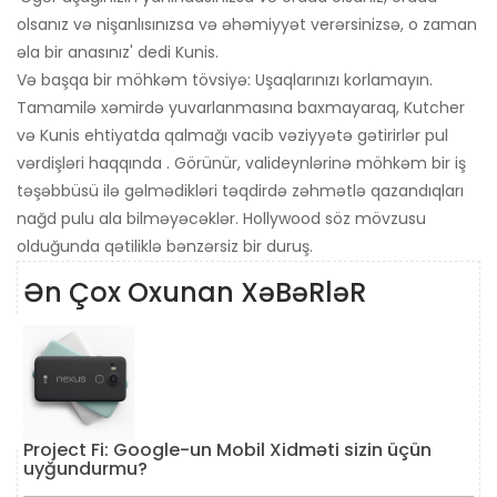
olsanız və nişanlısınızsa və əhəmiyyət verərsinizsə, o zaman
əla bir anasınız' dedi Kunis.
Və başqa bir möhkəm tövsiyə: Uşaqlarınızı korlamayın.
Tamamilə xəmirdə yuvarlanmasına baxmayaraq, Kutcher
və Kunis ehtiyatda qalmağı vacib vəziyyətə gətirirlər pul
vərdişləri haqqında . Görünür, valideynlərinə möhkəm bir iş
təşəbbüsü ilə gəlmədikləri təqdirdə zəhmətlə qazandıqları
nağd pulu ala bilməyəcəklər. Hollywood söz mövzusu
olduğunda qətiliklə bənzərsiz bir duruş.
Ən Çox Oxunan XəBəRləR
Project Fi: Google-un Mobil Xidməti sizin üçün
uyğundurmu?