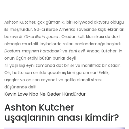
Ashton Kutcher, çox güman ki, bir Hollywood aktyoru olduğu
ilə məşhurdur. 90-cı illərdə Amerika sayəsində kiçik ekranları
bəzəyirdi
70-ci illərin şousu
. Oradan kült klassikası da daxil
olmaqla müxtəlif layihələrdə rolları canlandırmağa başladı
Dostum, maşınım haradadır?
və
Yeni evli.
Ancaq Kutcher-in
onun üçün etdiyi bütün bunlar deyil.
41 yaşlı kişi eyni zamanda dot bir ər və inanılmaz bir atadır.
Oh, hətta son on ildə qocalmış kimi görünmür! Evlilik,
uşaqlar və ən son xəyanət və qətllə əlaqəli stresi
düşünəndə dəli!
Kevin Love Nba Nə Qədər Hündürdür
Ashton Kutcher
uşaqlarının anası kimdir?