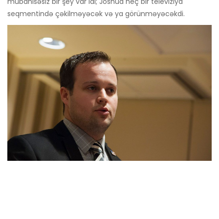
mübahisəsiz bir şey var idi; Joshua heç bir televiziya
seqmentində çəkilməyəcək və ya görünməyəcəkdi.