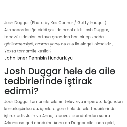
Josh Duggar (Photo by Kris Connor / Getty Images)
Ailə xəbərdarlığa ciddi şəkildə əməl etdi. Josh Duggar,
təcavüz iddiaları ortaya çıxandan bəri bir epizodda
görünməmişdi, amma yenə də ailə ilə əlaqəli olmalıdır.,
Yoxsa tamamilə kəsildi?
John Isner Tennisin Hündürlüyü
Josh Duggar hələ də ailə
tədbirlərində iştirak
edirmi?
Josh Duggar tamamilə ailənin televiziya imperatorluğundan
kənarlaşdırılsa da, içərilərə görə hələ də ailə tədbirlərində
iştirak edir. Josh və Anna, təcavüz skandalından sonra
Arkansasa geri döndülər. Anna da Duggar ailəsində qaldı,