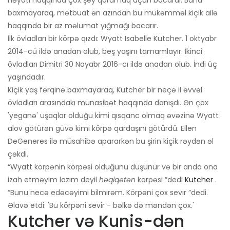
həyatı haqqında çox şey qorumaq üçün bacardı. Buna
baxmayaraq, mətbuat ən azından bu mükəmməl kiçik ailə
haqqında bir az məlumat yığmağı bacarır.
İlk övladları bir körpə qızdı: Wyatt Isabelle Kutcher. 1 oktyabr
2014-cü ildə anadan olub, beş yaşını tamamlayır. İkinci
övladları Dimitri 30 Noyabr 2016-cı ildə anadan olub. İndi üç
yaşındadır.
Kiçik yaş fərqinə baxmayaraq, Kutcher bir neçə il əvvəl
övladları arasındakı münasibət haqqında danışdı. Ən çox
'yeganə' uşaqlar olduğu kimi qısqanc olmaq əvəzinə Wyatt
alov götürən güvə kimi körpə qardaşını götürdü. Ellen
DeGeneres ilə müsahibə apararkən bu şirin kiçik rəydən əl
çəkdi.
“Wyatt körpənin körpəsi olduğunu düşünür və bir anda ona
izah etməyim lazım deyil
həqiqətən
körpəsi ”dedi
Kutcher
.
“Bunu necə edəcəyimi bilmirəm. Körpəni çox sevir ”dedi.
Əlavə etdi: 'Bu körpəni sevir - bəlkə də məndən çox.'
Kutcher və Kunis-dən