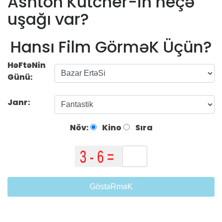
Ashton Kutcher-in neçə
uşağı var?
Hansı Film GörməK Üçün?
HəFtəNin
Günü:
Janr:
Növ:
Kino
Sıra
GöstəRməK