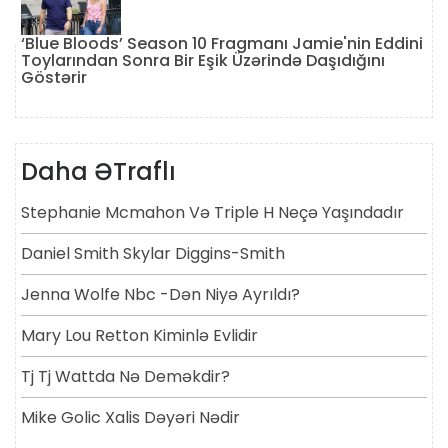
‘Blue Bloods’ Season 10 Fragmanı Jamie'nin Eddini
Toylarından Sonra Bir Eşik Üzərində Daşıdığını
Göstərir
Daha ƏTraflı
Stephanie Mcmahon Və Triple H Neçə Yaşındadır
Daniel Smith Skylar Diggins-Smith
Jenna Wolfe Nbc -dən Niyə Ayrıldı?
Mary Lou Retton Kiminlə Evlidir
Tj Tj Wattda Nə Deməkdir?
Mike Golic Xalis Dəyəri Nədir