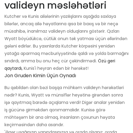
valideyn məsləhətləri
Kutcher və Kunis ailələrinin yazılışlarını aşağıda saxlaya
bilərlər, ancaq ailə həyatlarına qısa bir baxış və bir neçə
müsahibə, inanılmaz valideyn olduqlarını göstərir. Qızları
Wyatt böyüdükcə, cütlük onun tək yatması üçün əllərindən
gələni edirlər. Bu yaxınlarda Kutcher körpəsini yenidən
yatağa aparmaq məcburiyyətində qaldı və yolda barmağını
sındırdı, amma bu onu heç cür çəkindirmədi.
Özü geri
qaytardı,
Kunis'i heyran edən bir hərəkət!
Jon Gruden Kimin Üçün Oynadı
Bu qəbildən olan bəzi başqa möhkəm valideyn hərəkətləri
nədir? Kunis, Wyatt və münsiflər heyətinə girəndən sonra
işə qayıtmaq barədə açıqlama verdi! Digər analar yenidən
iş gücünə girməkdən qorxmamalıdır. Kunisə görə
möhtəşəm bir ana olmaq, insanların çoxunun həyata
keçirməsindən daha asandır.
'Əgər uşağınızın yanındasınızsa və orada olsanız, orada