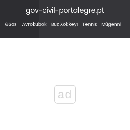
gov-civil-portalegre.pt
ƏSas
Avrokubok
Buz Xokkeyı
Tennis
Müğənni
ad