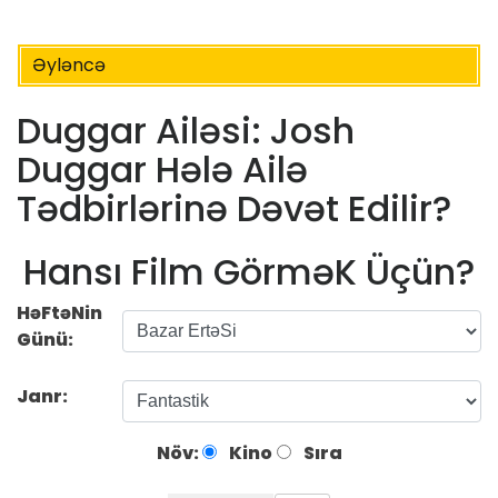
Əyləncə
Duggar Ailəsi: Josh
Duggar Hələ Ailə
Tədbirlərinə Dəvət Edilir?
Hansı Film GörməK Üçün?
HəFtəNin
Günü:
Janr:
Növ:
Kino
Sıra