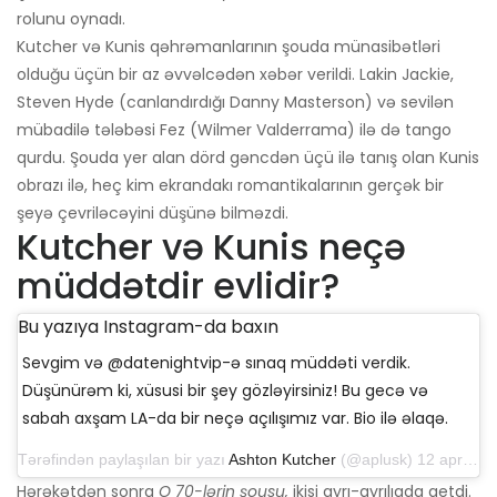
rolunu oynadı.
Kutcher və Kunis qəhrəmanlarının şouda münasibətləri
olduğu üçün bir az əvvəlcədən xəbər verildi. Lakin Jackie,
Steven Hyde (canlandırdığı Danny Masterson) və sevilən
mübadilə tələbəsi Fez (Wilmer Valderrama) ilə də tango
qurdu. Şouda yer alan dörd gəncdən üçü ilə tanış olan Kunis
obrazı ilə, heç kim ekrandakı romantikalarının gerçək bir
şeyə çevriləcəyini düşünə bilməzdi.
Kutcher və Kunis neçə
müddətdir evlidir?
Bu yazıya Instagram-da baxın
Sevgim və @datenightvip-ə sınaq müddəti verdik.
Düşünürəm ki, xüsusi bir şey gözləyirsiniz! Bu gecə və
sabah axşam LA-da bir neçə açılışımız var. Bio ilə əlaqə.
Tərəfindən paylaşılan bir yazı
Ashton Kutcher
(@aplusk) 12 aprel 2019-cu il, saat 14: 50-də PDT
Hərəkətdən sonra
O 70-lərin şousu,
ikisi ayrı-ayrılıqda getdi.