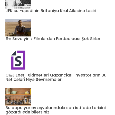
JFK sui-qəsdinin Britaniya Kral Ailəsinə təsiri
Ən Sevdiyiniz Filmlərdən Pərdəarxası Şok Sirlər
C&J Enerji Xidmətləri Qazancları: İnvestorların Bu
Nəticələri Niyə Sevməmələri
Bu populyar ev əşyalarındakı son istifadə tarixini
gözardı edə bilərsiniz