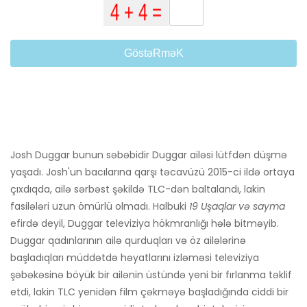
GöstəRməK
Josh Duggar bunun səbəbidir Duggar ailəsi lütfdən düşmə
yaşadı. Josh'un bacılarına qarşı təcavüzü 2015-ci ildə ortaya
çıxdıqda, ailə sərbəst şəkildə TLC-dən baltalandı, lakin
fasilələri uzun ömürlü olmadı. Halbuki
19 Uşaqlar və sayma
efirdə deyil, Duggar televiziya hökmranlığı hələ bitməyib.
Duggar qadınlarının ailə qurduqları və öz ailələrinə
başladıqları müddətdə həyatlarını izləməsi televiziya
şəbəkəsinə böyük bir ailənin üstündə yeni bir fırlanma təklif
etdi, lakin TLC yenidən film çəkməyə başladığında ciddi bir