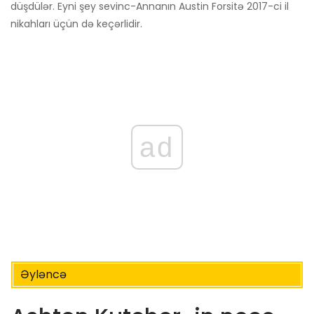
düşdülər. Eyni şey sevinc-Annanın Austin Forsitə 2017-ci il
nikahları üçün də keçərlidir.
ad
Əyləncə