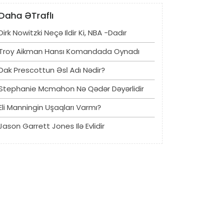
Daha ƏTraflı
Dirk Nowitzki Neçə Ildir Ki, NBA -dadır
Troy Aikman Hansı Komandada Oynadı
Dak Prescottun Əsl Adı Nədir?
Stephanie Mcmahon Nə Qədər Dəyərlidir
Eli Manningin Uşaqları Varmı?
Jason Garrett Jones Ilə Evlidir