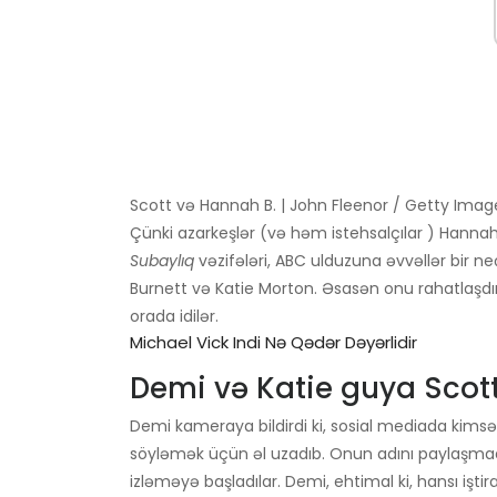
Scott və Hannah B. | John Fleenor / Getty Imag
Çünki azarkeşlər (və həm istehsalçılar ) Hannah
Subaylıq
vəzifələri, ABC ulduzuna əvvəllər bir ne
Burnett və Katie Morton. Əsasən onu rahatlaşdı
orada idilər.
Michael Vick Indi Nə Qədər Dəyərlidir
Demi və Katie guya Scott
Demi kameraya bildirdi ki, sosial mediada kimsə o
söyləmək üçün əl uzadıb. Onun adını paylaşmadı. 
izləməyə başladılar. Demi, ehtimal ki, hansı işt