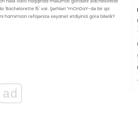
on hələ vaxtı haqqında məlumat göndərir
Bachelorette
da 'Bachelorette 15' var. Şərhləri “mOnDaY-də bir qız
Yəni hamımızın rəfiqənizə xəyanət etdiyinizi görə bilərik?
ad