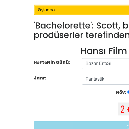
Əyləncə
'Bachelorette': Scott, bi
prodüserlər tərəfindən
Hansı Fil
HəFtəNin Günü:
Janr:
Növ: