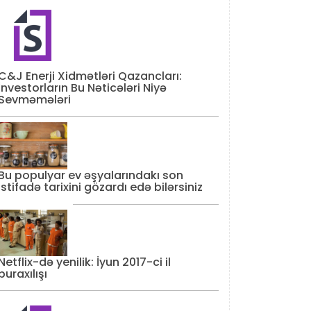
C&J Enerji Xidmətləri Qazancları:
İnvestorların Bu Nəticələri Niyə
Sevməmələri
Bu populyar ev əşyalarındakı son
istifadə tarixini gözardı edə bilərsiniz
Netflix-də yenilik: İyun 2017-ci il
buraxılışı