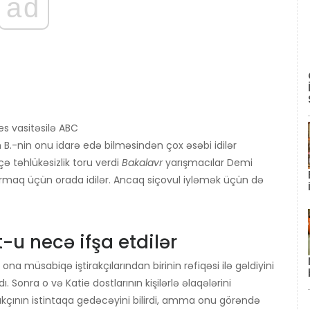
ad
es vasitəsilə ABC
 B.-nin onu idarə edə bilməsindən çox əsəbi idilər
çə təhlükəsizlik toru verdi
Bakalavr
yarışmacılar Demi
rmaq üçün orada idilər. Ancaq siçovul iyləmək üçün də
-u necə ifşa etdilər
na müsabiqə iştirakçılarından birinin rəfiqəsi ilə gəldiyini
Sonra o və Katie dostlarının kişilərlə əlaqələrini
irakçının istintaqa gedəcəyini bilirdi, amma onu görəndə