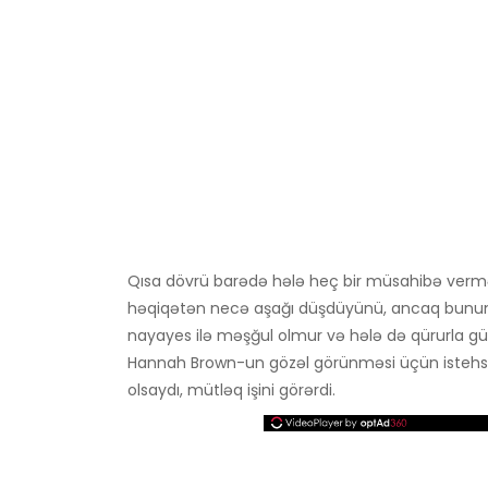
Qısa dövrü barədə hələ heç bir müsahibə ver
həqiqətən necə aşağı düşdüyünü, ancaq bunun
nayayes ilə məşğul olmur və hələ də qürurla gül
Hannah Brown-un gözəl görünməsi üçün istehsal
olsaydı, mütləq işini görərdi.