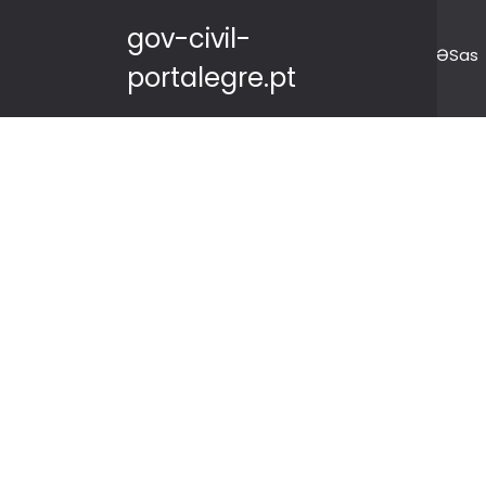
gov-civil-
ƏSas
portalegre.pt