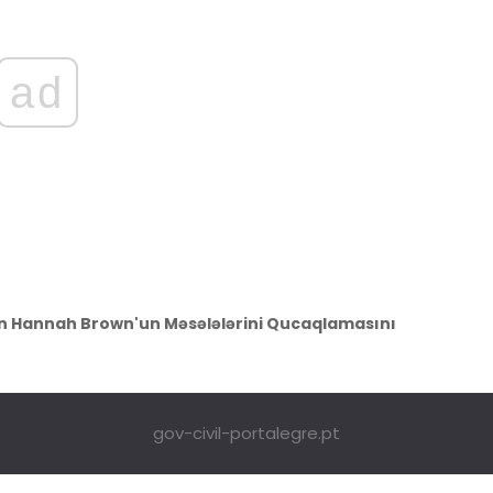
ad
son Hannah Brown'un Məsələlərini Qucaqlamasını
gov-civil-portalegre.pt