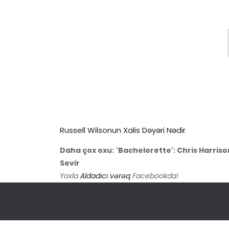
Russell Wilsonun Xalis Dəyəri Nədir
Daha çox oxu:
'Bachelorette': Chris Harri
Sevir
Yoxla
Aldadıcı vərəq
Facebookda!