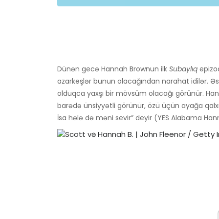
Dünən gecə Hannah Brownun ilk
Subaylıq
epizod
azarkeşlər bunun olacağından narahat idilər. Əs
olduqca yaxşı bir mövsüm olacağı görünür. Hann
barədə ünsiyyətli görünür, özü üçün ayağa qalx
İsa hələ də məni sevir” deyir (YES Alabama Hannah