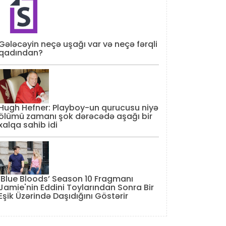
Gələcəyin neçə uşağı var və neçə fərqli
qadından?
Hugh Hefner: Playboy-un qurucusu niyə
ölümü zamanı şok dərəcədə aşağı bir
xalqa sahib idi
‘Blue Bloods’ Season 10 Fragmanı
Jamie'nin Eddini Toylarından Sonra Bir
Eşik Üzərində Daşıdığını Göstərir