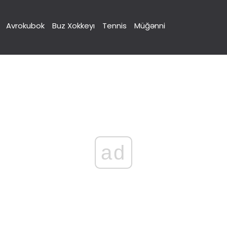
Avrokubok
Buz Xokkeyı
Tennis
Müğənni
ad