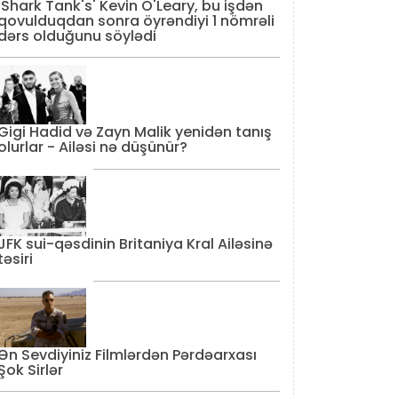
'Shark Tank's' Kevin O'Leary, bu işdən
qovulduqdan sonra öyrəndiyi 1 nömrəli
dərs olduğunu söylədi
Gigi Hadid və Zayn Malik yenidən tanış
olurlar - Ailəsi nə düşünür?
JFK sui-qəsdinin Britaniya Kral Ailəsinə
təsiri
Ən Sevdiyiniz Filmlərdən Pərdəarxası
Şok Sirlər