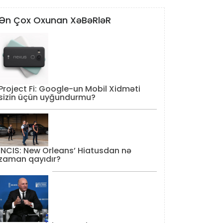
Ən Çox Oxunan XəBəRləR
Project Fi: Google-un Mobil Xidməti
sizin üçün uyğundurmu?
‘NCIS: New Orleans’ Hiatusdan nə
zaman qayıdır?