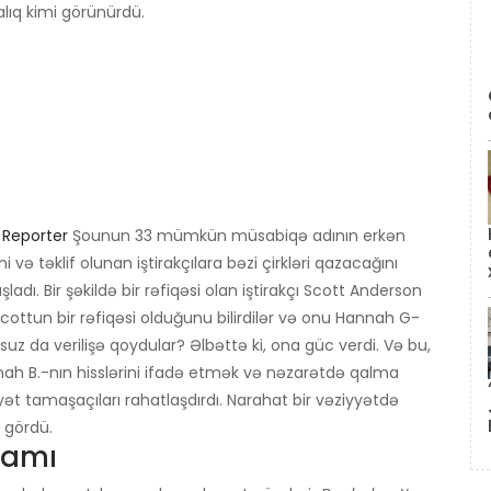
alıq kimi görünürdü.
 Reporter
Şounun 33 mümkün müsabiqə adının erkən
 və təklif olunan iştirakçılara bəzi çirkləri qazacağını
adı. Bir şəkildə bir rəfiqəsi olan iştirakçı Scott Anderson
cottun bir rəfiqəsi olduğunu bilirdilər və onu Hannah G-
uz da verilişə qoydular? Əlbəttə ki, ona güc verdi. Və bu,
nah B.-nın hisslərini ifadə etmək və nəzarətdə qalma
yyət tamaşaçıları rahatlaşdırdı. Narahat bir vəziyyətdə
ş gördü.
ramı