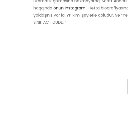
Dramatik çıxmasına baxmayaraq, Scott Anders
haqqında
onun Instagram
. Hətta bioqrafiyasın
yoldaşınız var idi ?!” kimi şeylərlə doludur. və “
SINIF ACT DUDE. ”