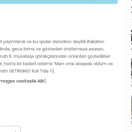
 yayımlandı və bu qədər darıxdırıcı deyildi
Bakalavr
lində, gecə birinə və göstərilən önizləməyə əsasən,
ah B. müsabiqə iştirakçılarından onlardan gözlədikləri
ır, hətta bir kədərli adama “Mən cinsi əlaqədə oldum və
! GETİRSİNİZ! Roll Tide !!).