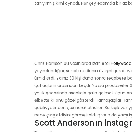
tanıyırmış kimi oynadı. Hər şey edamda bir az b
Chris Harrison bu yaxınlarda izah etdi
Hollywood
yayımlandığını, sosial medianın öz işini görəcəyini
ümid etdi. Yalnız 30 kişi daha sonra rəqabətə başl
çatlaqların arasından keçdi. Yoxsa prodüserlər S
yə ilk gecəsində asanlıqla qalib gəlmək üçün ons
əlbəttə ki, onu gözəl göstərdi. Tamaşaçılar Han
qabiliyyətindən çox narahat idilər. Bu kiçik vəzi
necə çıxış etdiyini görməli olduq və o da yaxşı i
Scott Anderson'ın İnstag