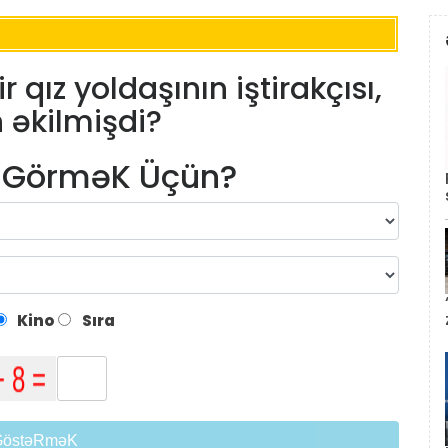
r qız yoldaşının iştirakçısı,
 əkilmişdi?
m GörməK Üçün?
Kino
Sıra
GöstəRməK