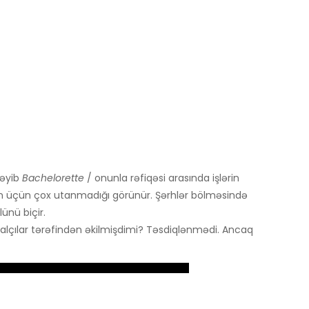
məyib
Bachelorette
/ onunla rəfiqəsi arasında işlərin
 üçün çox utanmadığı görünür. Şərhlər bölməsində
ünü biçir.
çılar tərəfindən əkilmişdimi? Təsdiqlənmədi. Ancaq