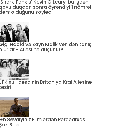
'Shark Tank's' Kevin O'Leary, bu işdən
qovulduqdan sonra öyrəndiyi 1 nömrəli
dərs olduğunu söylədi
Gigi Hadid və Zayn Malik yenidən tanış
olurlar - Ailəsi nə düşünür?
JFK sui-qəsdinin Britaniya Kral Ailəsinə
təsiri
Ən Sevdiyiniz Filmlərdən Pərdəarxası
Şok Sirlər