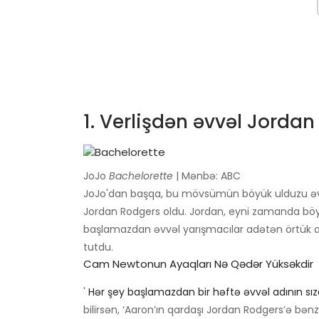
1. Verlişdən əvvəl Jorda
JoJo
Bachelorette
| Mənbə: ABC
JoJo'dan başqa, bu mövsümün böyük ulduzu əv
Jordan Rodgers oldu. Jordan, eyni zamanda böyü
başlamazdan əvvəl yarışmacılar adətən örtük al
tutdu.
Cam Newtonun Ayaqları Nə Qədər Yüksəkdir
'
Hər şey başlamazdan bir həftə əvvəl adının sı
bilirsən, ‘Aaron’ın qardaşı Jordan Rodgers’ə bənz