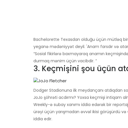
Bachelorette Texasdan olduğu üçün mütləq bir kə
yeganə mədəniyyət deyil. 'Anam farsdır və at
“Sosial fikirlərə baxmayaraq anamın keçmişindən
durmaq mənim üçün vacibdir. ”
3. Keçmişini şou üçün atd
Dodger Stadionuna ilk meydançanı atdıqdan so
JoJo şöhrəti acdırmı? Yoxsa keçmişi intiqam a
Weekly-ə subay xanımı iddia edərək bir reporta
ürəyi üçün yarışmadan əvvəl ikisi görüşürdü və Ç
iddia edir.