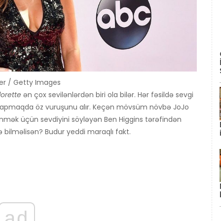
ker / Getty Images
orette
ən çox sevilənlərdən biri ola bilər. Hər fəsildə sevgi
 tapmaqda öz vuruşunu alır. Keçən mövsüm növbə JoJo
ənmək üçün sevdiyini söyləyən Ben Higgins tərəfindən
nə bilməlisən? Budur yeddi maraqlı fakt.
ad