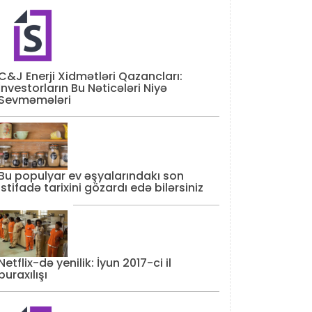
C&J Enerji Xidmətləri Qazancları:
İnvestorların Bu Nəticələri Niyə
Sevməmələri
Bu populyar ev əşyalarındakı son
istifadə tarixini gözardı edə bilərsiniz
Netflix-də yenilik: İyun 2017-ci il
buraxılışı