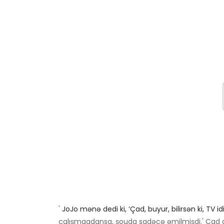
'
JoJo mənə dedi ki, ‘Çad, buyur, bilirsən ki, TV id
çalışmaqdansa, şouda sadəcə əmilmişdi.' Çad 