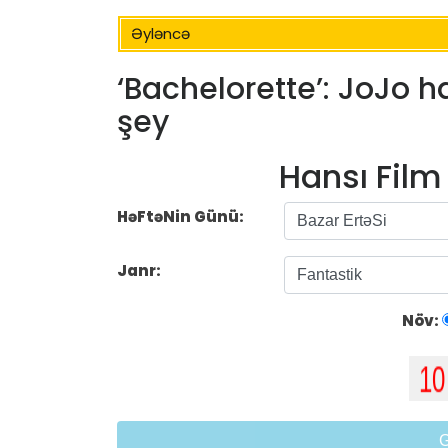
Əyləncə
‘Bachelorette’: JoJo 
şey
Hansı Fil
HəFtəNin Günü:
Janr:
Növ: