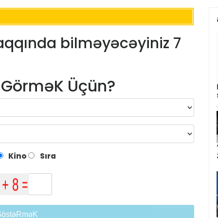
haqqında bilməyəcəyiniz 7
m GörməK Üçün?
Kino
Sıra
GöstəRməK