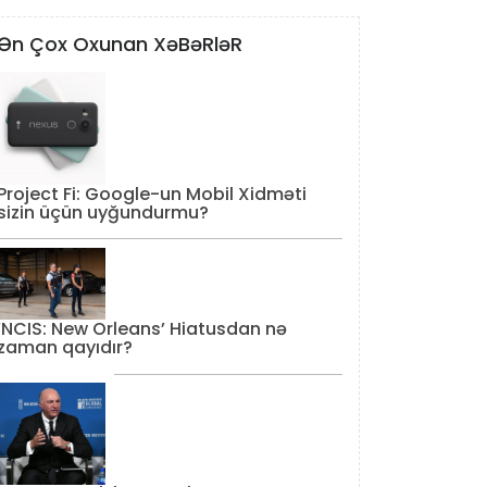
Ən Çox Oxunan XəBəRləR
Project Fi: Google-un Mobil Xidməti
sizin üçün uyğundurmu?
‘NCIS: New Orleans’ Hiatusdan nə
zaman qayıdır?