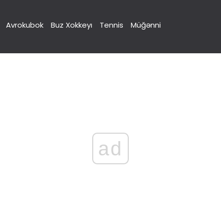
Avrokubok
Buz Xokkeyı
Tennis
Müğənni
ad