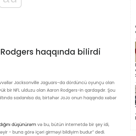
n Rodgers haqqında bilirdi
vəllər Jacksonville Jaguars-da dördüncü oyunçu olan
k bir NFL ulduzu olan Aaron Rodgers-in qardaşıdır. Şou
tında saxlanılsa da, birtəhər JoJo onun haqqında xəbər
zdığını düşünürəm
və bu, bütün internetdə bir şey idi,
əyir - buna görə içəri girməyi bildiyim budur” dedi.