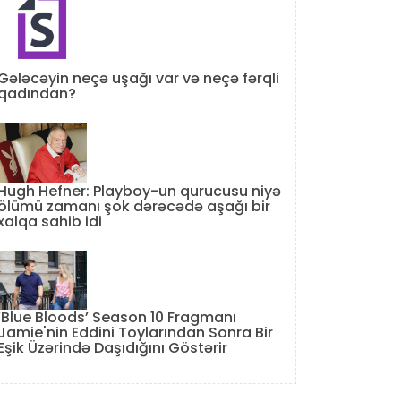
Gələcəyin neçə uşağı var və neçə fərqli
qadından?
Hugh Hefner: Playboy-un qurucusu niyə
ölümü zamanı şok dərəcədə aşağı bir
xalqa sahib idi
‘Blue Bloods’ Season 10 Fragmanı
Jamie'nin Eddini Toylarından Sonra Bir
Eşik Üzərində Daşıdığını Göstərir