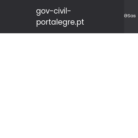
gov-civil-
ƏSas
portalegre.pt