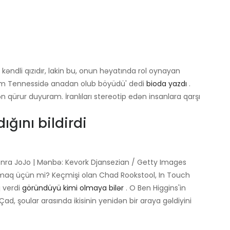
ndli qızıdır, lakin bu, onun həyatında rol oynayan
am Tennessidə anadan olub böyüdü' dedi
bioda yazdı
.
 qürur duyuram. İranlıları stereotip edən insanlara qarşı
ığını bildirdi
nra JoJo | Mənbə: Kevork Djansezian / Getty Images
lmaq üçün mi? Keçmişi olan Chad Rookstool, In Touch
j verdi
göründüyü kimi olmaya bilər
. O Ben Higgins'in
ad, şoular arasında ikisinin yenidən bir araya gəldiyini