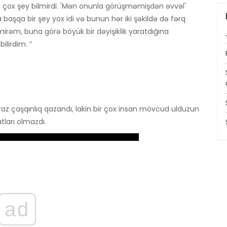
a çox şey bilmirdi. 'Mən onunla görüşməmişdən əvvəl'
 başqa bir şey yox idi və bunun hər iki şəkildə də fərq
irəm, buna görə böyük bir dəyişiklik yaratdığına
lirdim. ”
biraz çaşqınlıq qazandı, lakin bir çox insan mövcud ulduzun
ları olmazdı.
ad