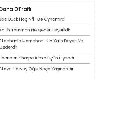
Daha ƏTraflı
Joe Buck Heç Nfl -də Oynamırdı
Keith Thurman Nə Qədər Dəyərlidir
Stephanie Mcmahon -un Xalis Dəyəri Nə
Qədərdir
Shannon Sharpe Kimin Üçün Oynadı
Steve Harvey Oğlu Neçə Yaşındadır