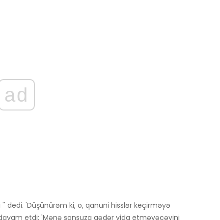
ad
i
'' dedi. 'Düşünürəm ki, o, qanuni hisslər keçirməyə
davam etdi: 'Mənə sonsuza qədər vida etməyəcəyini