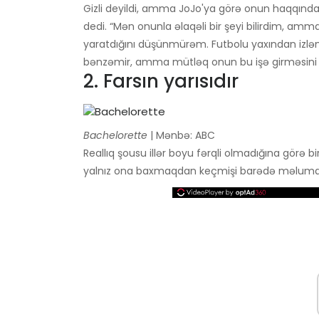
Gizli deyildi, amma JoJo'ya görə onun haqqınd
dedi. “Mən onunla əlaqəli bir şeyi bilirdim, amma
yaratdığını düşünmürəm. Futbolu yaxından izləm
bənzəmir, amma mütləq onun bu işə girməsini bi
2. Farsın yarısıdır
Bachelorette
| Mənbə: ABC
Reallıq şousu illər boyu fərqli olmadığına görə 
yalnız ona baxmaqdan keçmişi barədə məlumat