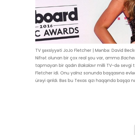
TV şəxsiyyəti JoJo Fletcher | Mənbə: David Bec
Nifrət olunan bir çox real şou var, amma
Bachel
tapmayan bir qadın
Bakalavr
milli TV-də sevgi
Fletcher idi. Onu yalnız sonunda başqasına evl
ürəyi qırıldı. Bəs bu Texas qızı haqqında başqa 