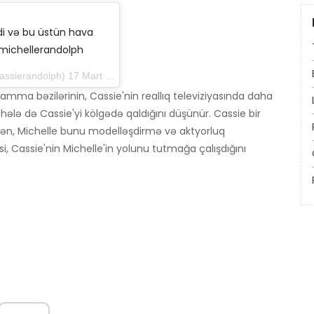
idi və bu üstün hava
@michellerandolph
andolph) 17 Mart 2019-cu il, saat 16: 04-də PDT
 amma bəzilərinin, Cassie'nin reallıq televiziyasında daha
lə də Cassie'yi kölgədə qaldığını düşünür. Cassie bir
ən, Michelle bunu modelləşdirmə və aktyorluq
i, Cassie'nin Michelle'in yolunu tutmağa çalışdığını