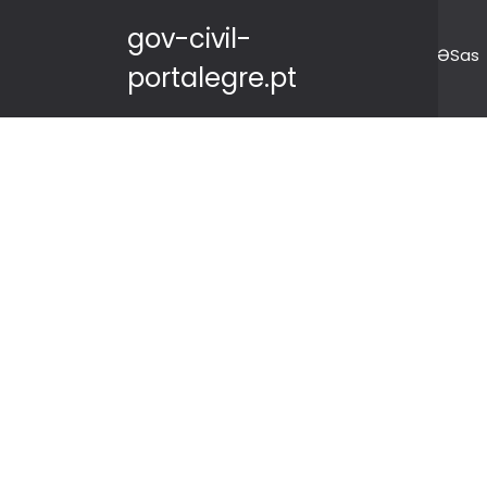
gov-civil-
ƏSas
portalegre.pt