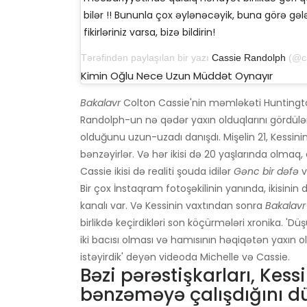
bilər !! Bununla çox əylənəcəyik, buna görə gə
fikirləriniz varsa, bizə bildirin!
Tərəfindən paylaşılan bir yazı
Cassie Randolph
(@cassier
Kimin Oğlu Nece Uzun Müddət Oynayır
Bakalavr
Colton Cassie'nin məmləkəti Huntingto
Randolph-un nə qədər yaxın olduqlarını gördülə
olduğunu uzun-uzadı danışdı. Mişelin 21, Kessinin 
bənzəyirlər. Və hər ikisi də 20 yaşlarında olmaq
Cassie ikisi də realiti şouda idilər
Gənc bir dəfə
v
Bir çox İnstaqram fotoşəkilinin yanında, ikisinin
kanalı var. Və Kessinin vaxtından sonra
Bakalavr
birlikdə keçirdikləri son köçürmələri xronika. '
iki bacısı olması və hamısının həqiqətən yaxın
istəyirdik' deyən videoda Michelle və Cassie.
Bəzi pərəstişkarları, Kes
bənzəməyə çalışdığını d