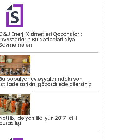
C&J Enerji Xidmətləri Qazancları:
İnvestorların Bu Nəticələri Niyə
Sevməmələri
Bu populyar ev əşyalarındakı son
istifadə tarixini gözardı edə bilərsiniz
Netflix-də yenilik: İyun 2017-ci il
buraxılışı