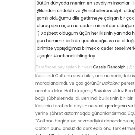
Bütün dünyada mənim ən sevdiyim insanlar. Ha
@landonrandolph və @michellerandolph oldu
şanslı olduğumu dilə gətirməyə çalışan bir çox
olaraq sizin üçün nə qədər minnətdar olduğu
') Xoşbəxt olduğum üçün hər ikisinin yanında h
gün hamımız birlikdə qocalacağıq və nə oldu
birimizə yapışdığımızı bilmək o qədər təsəlliveric
uşaqlar #nationalsiblingday
Tərəfindən paylaşılan bir yazı
Cassie Randolph
(@cassier
Kessi indi Coltonu sevə bilər, amma verilişdəki is
maraqlandırırdı. Və çox görünür
Bakalavr
pərəst
narahatdırlar. Hətta keçmiş
Bakalavr
ulduz Ben H
bağlı şübhələrində idi. Ben indi bu ikisinin bi
Kessinin tərəfində deyil - nə vaxt
qardaşının və 
yerinə şöhrət axtarmaqda günahlandırmaq üçün
“Coltonu həqiqətən sevmədiyini dönə-dönə açıq
Colton bunu onsuz da dərk edib onu tərk etməsin