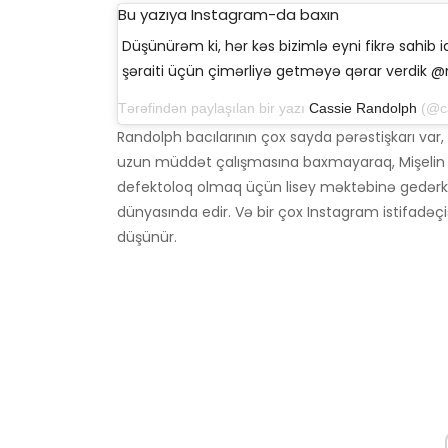
Bu yazıya Instagram-da baxın
Düşünürəm ki, hər kəs bizimlə eyni fikrə sahib 
şəraiti üçün çimərliyə getməyə qərar verdik 
Tərəfindən paylaşılan bir yazı
Cassie Randolph
(@cassier
Randolph bacılarının çox sayda pərəstişkarı var,
uzun müddət çalışmasına baxmayaraq, Mişelin hə
defektoloq olmaq üçün lisey məktəbinə gedərk
dünyasında edir. Və bir çox Instagram istifadəçis
düşünür.