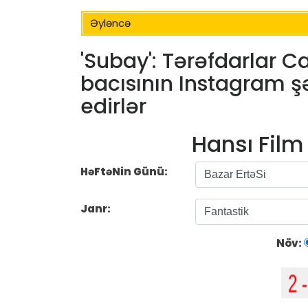
Əyləncə
'Subay': Tərəfdarlar 
bacısının Instagram şək
edirlər
Hansı Fil
HəFtəNin Günü:
Janr:
Növ: