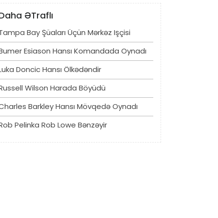
Daha ƏTraflı
Tampa Bay Şüaları Üçün Mərkəz Işçisi
Bumer Esiason Hansı Komandada Oynadı
Luka Doncic Hansı Ölkədəndir
Russell Wilson Harada Böyüdü
Charles Barkley Hansı Mövqedə Oynadı
Rob Pelinka Rob Lowe Bənzəyir