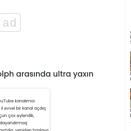
ad
lph arasında ultra yaxın
uTube kanalımızı
l əvvəl bir kanal açdıq
çün çox əyləndik,
 dayandırmaq
ayıtdıq. yenidən başlaya