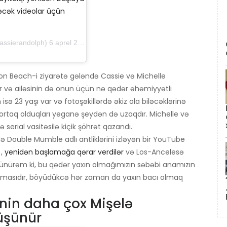
ləcək videolar üçün
andolph) 6 aprel 2019-cu il, saat 19: 42-də PDT
n Beach-i ziyarətə gələndə Cassie və Michelle
r və ailəsinin də onun üçün nə qədər əhəmiyyətli
isə 23 yaşı var və fotoşəkillərdə əkiz ola biləcəklərinə
, ortaq olduqları yeganə şeydən də uzaqdır. Michelle və
ə serial vasitəsilə kiçik şöhrət qazandı.
 də Double Mumble adlı antliklərini izləyən bir YouTube
,
yenidən başlamağa qərar verdilər
və Los-Ancelesə
Düşünürəm ki, bu qədər yaxın olmağımızın səbəbi anamızın
 olmasıdır, böyüdükcə hər zaman da yaxın bacı olmaq
sinin daha çox Mişelə
üşünür