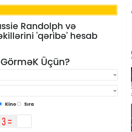
Cassie Randolph və
illərini 'qəribə' hesab
m GörməK Üçün?
Kino
Sıra