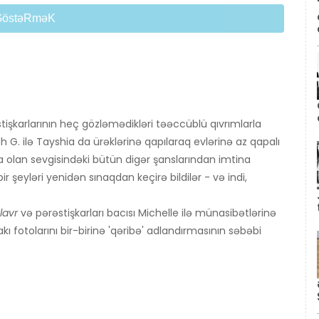
GöstəRməK
tişkarlarının heç gözləmədikləri təəccüblü qıvrımlarla
G. ilə Tayshia da ürəklərinə qapılaraq evlərinə az qapalı
h'a olan sevgisindəki bütün digər şanslarından imtina
r şeyləri yenidən sınaqdan keçirə bildilər - və indi,
lavr
və pərəstişkarları bacısı Michelle ilə münasibətlərinə
akı fotolarını bir-birinə 'qəribə' adlandırmasının səbəbi