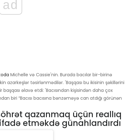
ad
toda
Michelle və Cassie'nin. Burada bacılar bir-birinə
in azarkeşlər təsirlənmədilər. 'Başqası bu ikisinin şəkillərini
bir başqası əlavə etdi: 'Bacısından kişisindən daha çox
ndan biri “Bacısı bacısına bənzəməyə can atdığı görünən
i şöhrət qazanmaq üçün reallıq
stifadə etməkdə günahlandırdı