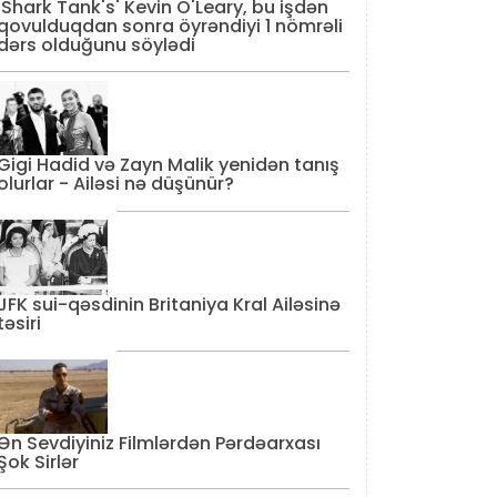
'Shark Tank's' Kevin O'Leary, bu işdən
qovulduqdan sonra öyrəndiyi 1 nömrəli
dərs olduğunu söylədi
Gigi Hadid və Zayn Malik yenidən tanış
olurlar - Ailəsi nə düşünür?
JFK sui-qəsdinin Britaniya Kral Ailəsinə
təsiri
Ən Sevdiyiniz Filmlərdən Pərdəarxası
Şok Sirlər