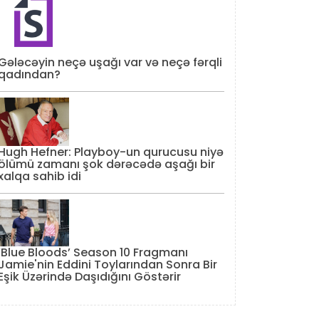
Gələcəyin neçə uşağı var və neçə fərqli
qadından?
Hugh Hefner: Playboy-un qurucusu niyə
ölümü zamanı şok dərəcədə aşağı bir
xalqa sahib idi
‘Blue Bloods’ Season 10 Fragmanı
Jamie'nin Eddini Toylarından Sonra Bir
Eşik Üzərində Daşıdığını Göstərir