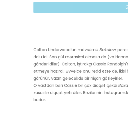
Colton Underwood’un mövsümü
Bakalavr
pərəs
dolu idi. Son gül mərasimi olmasa da (və Hannah 
göndərildilər), Colton, iştirakçı Cassie Randolp
etməyə hazırdı. Əvvəlcə onu rədd etsə də, ikisi bi
görünür, yaxın gələcəkdə bir nişan gözləyirlər.
O vaxtdan bəri Cassie bir çox diqqət çəkdi
Baka
xüsusilə diqqət yetirdilər. Bəzilərinin İnstaqramd
budur.