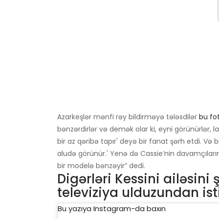
Azarkeşlər mənfi rəy bildirməyə tələsdilər
bu fo
bənzərdirlər və demək olar ki, eyni görünürlər, lak
bir az qəribə tapır' deyə bir fanat şərh etdi. Və 
aludə görünür.' Yenə də Cassie’nin davamçıları
bir modelə bənzəyir” dedi.
Digərləri Kessini ailəsin
televiziya ulduzundan i
Bu yazıya Instagram-da baxın