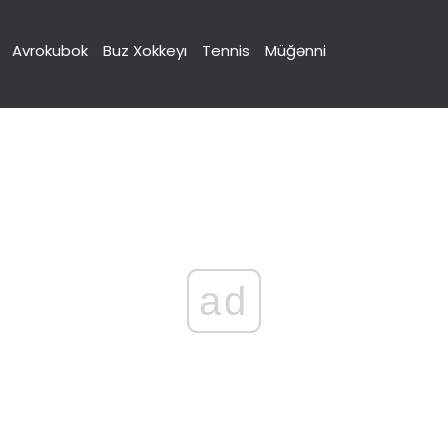
Avrokubok
Buz Xokkeyı
Tennis
Müğənni
ad