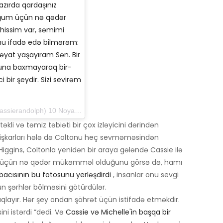
zırda qardaşınız
ğum üçün nə qədər
 hissim var, səmimi
mu ifadə edə bilmərəm:
əyat yaşayıram Sən. Bir
ğuna baxmayaraq bir-
i bir şeydir. Sizi sevirəm
andolph) 10 Noyabr 2019 tarixində 21:44 PM PDT
təkli və təmiz təbiəti bir çox izləyicini dərindən
işkarları hələ də Coltonu heç sevməməsindən
iggins, Coltonla yenidən bir araya gələndə Cassie ilə
r-biri üçün nə qədər mükəmməl olduğunu görsə də, hamı
bacısının bu fotosunu yerləşdirdi
, insanlar onu sevgi
 şərhlər bölməsini götürdülər.
layır. Hər şey ondan şöhrət üçün istifadə etməkdir.
i istərdi ”dedi. Və
Cassie və Michelle'in başqa bir