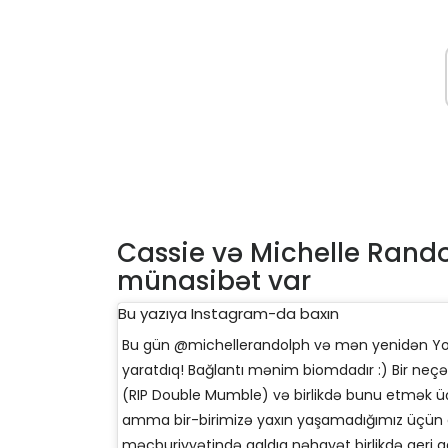
Cassie və Michelle Rando
münasibət var
Bu yazıya Instagram-da baxın
Bu gün @michellerandolph və mən yenidən Yo
yaratdıq! Bağlantı mənim biomdadır :) Bir neçə i
(RIP Double Mumble) və birlikdə bunu etmək ü
amma bir-birimizə yaxın yaşamadığımız üçün
məcburiyyətində qaldıq nəhayət birlikdə geri q