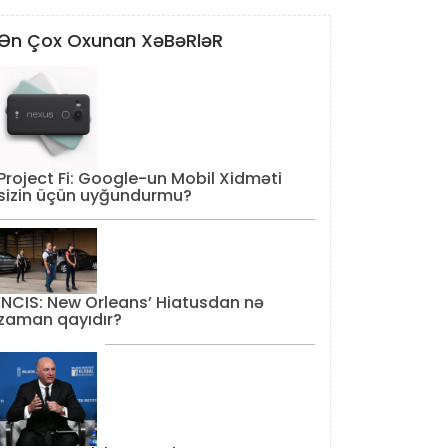
Ən Çox Oxunan XəBəRləR
Project Fi: Google-un Mobil Xidməti
sizin üçün uyğundurmu?
‘NCIS: New Orleans’ Hiatusdan nə
zaman qayıdır?