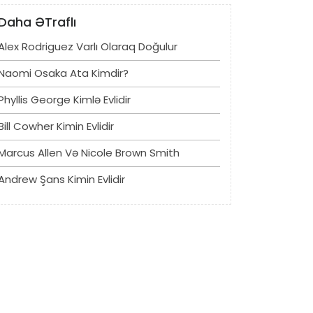
Daha ƏTraflı
Alex Rodriguez Varlı Olaraq Doğulur
Naomi Osaka Ata Kimdir?
Phyllis George Kimlə Evlidir
Bill Cowher Kimin Evlidir
Marcus Allen Və Nicole Brown Smith
Andrew Şans Kimin Evlidir