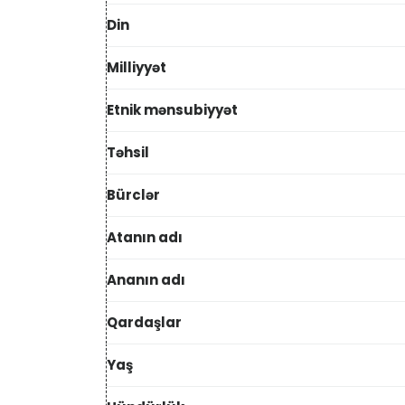
Din
Milliyyət
Etnik mənsubiyyət
Təhsil
Bürclər
Atanın adı
Ananın adı
Qardaşlar
Yaş