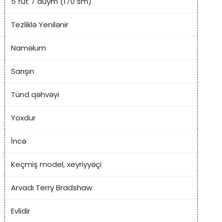
5 fut 7 düym (170 sm)
Tezliklə Yenilənir
Naməlum
Sarışın
Tünd qəhvəyi
Yoxdur
İncə
Keçmiş model, xeyriyyəçi
Arvadı
Terry Bradshaw
Evlidir