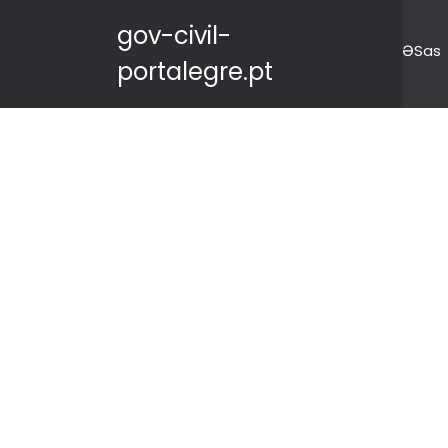
gov-civil-
ƏSas
portalegre.pt