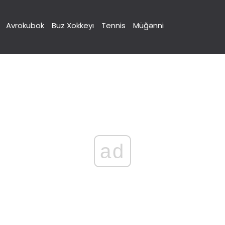
Avrokubok
Buz Xokkeyı
Tennis
Müğənni
ad