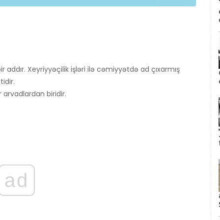
r addır. Xeyriyyəçilik işləri ilə cəmiyyətdə ad çıxarmış
idir.
arvadlardan biridir.
ad