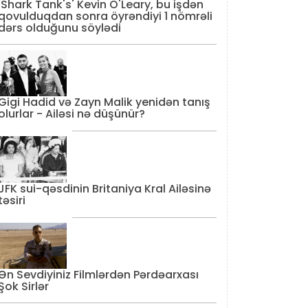
'Shark Tank's' Kevin O'Leary, bu işdən
qovulduqdan sonra öyrəndiyi 1 nömrəli
dərs olduğunu söylədi
Gigi Hadid və Zayn Malik yenidən tanış
olurlar - Ailəsi nə düşünür?
JFK sui-qəsdinin Britaniya Kral Ailəsinə
təsiri
Ən Sevdiyiniz Filmlərdən Pərdəarxası
Şok Sirlər