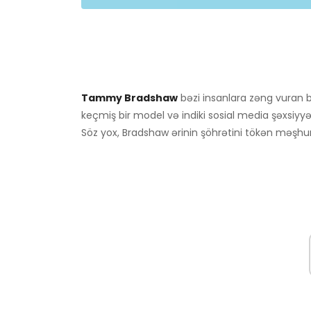
Tammy Bradshaw
bəzi insanlara zəng vuran bi
keçmiş bir model və indiki sosial media şəxsiyyət
Söz yox, Bradshaw ərinin şöhrətini tökən məşhur 