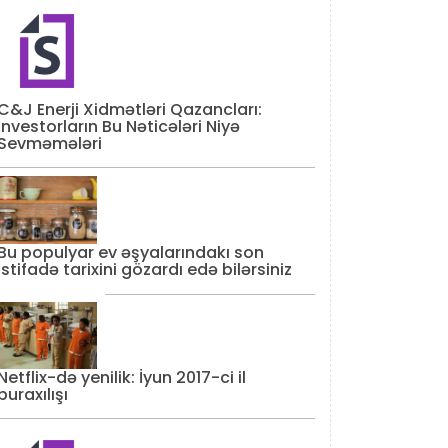
C&J Enerji Xidmətləri Qazancları:
İnvestorların Bu Nəticələri Niyə
Sevməmələri
Bu populyar ev əşyalarındakı son
istifadə tarixini gözardı edə bilərsiniz
Netflix-də yenilik: İyun 2017-ci il
buraxılışı