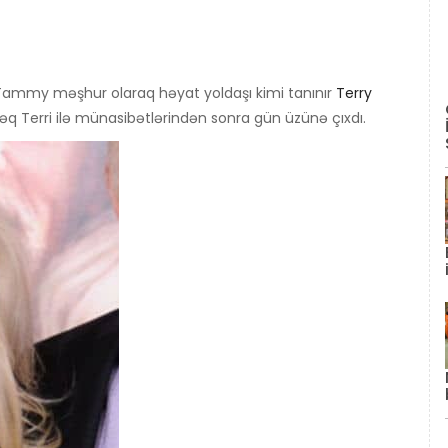
 Tammy məşhur olaraq həyat yoldaşı kimi tanınır
Terry
əq Terri ilə münasibətlərindən sonra gün üzünə çıxdı.