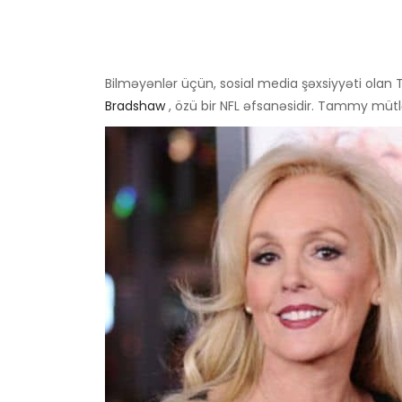
Bilməyənlər üçün, sosial media şəxsiyyəti olan
Bradshaw
, özü bir NFL əfsanəsidir. Tammy mütl