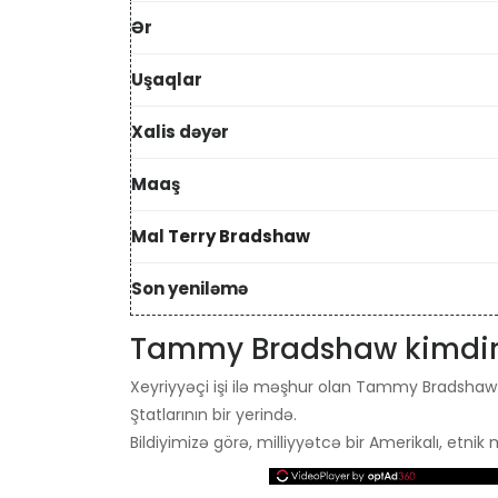
Ər
Uşaqlar
Xalis dəyər
Maaş
Mal
Terry Bradshaw
Son yeniləmə
Tammy Bradshaw kimdir? 
Xeyriyyəçi işi ilə məşhur olan Tammy Bradsha
Ştatlarının bir yerində.
Bildiyimizə görə, milliyyətcə bir Amerikalı, etnik