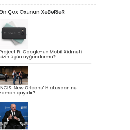
Ən Çox Oxunan XəBəRləR
Project Fi: Google-un Mobil Xidməti
sizin üçün uyğundurmu?
‘NCIS: New Orleans’ Hiatusdan nə
zaman qayıdır?