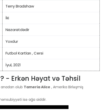
Terry Bradshaw
İki
Nəzarətdədir
Yoxdur
Futbol Kartları
,
Cersi
İyul, 2021
- Erkən Həyat və Təhsil
w anadan olub
Tameria Alice
, Amerika Birləşmiş
 mənsubiyyəti isə ağa aiddir.