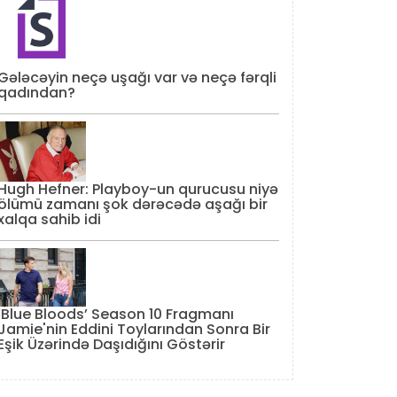
Gələcəyin neçə uşağı var və neçə fərqli
qadından?
Hugh Hefner: Playboy-un qurucusu niyə
ölümü zamanı şok dərəcədə aşağı bir
xalqa sahib idi
‘Blue Bloods’ Season 10 Fragmanı
Jamie'nin Eddini Toylarından Sonra Bir
Eşik Üzərində Daşıdığını Göstərir