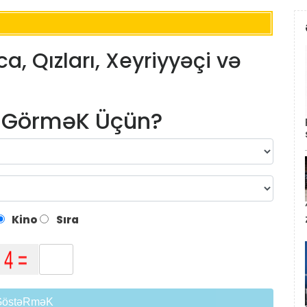
 Qızları, Xeyriyyəçi və
m GörməK Üçün?
Kino
Sıra
GöstəRməK