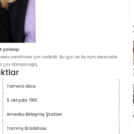
 yoldaşı
asını yaratması çox nadirdir. Bu gün əri ilə eyni dərəcədə
 çox danışacağıq.
ktlar
Tamera Alice
5 oktyabr 1961
Amerika Birləşmiş Ştatları
Tammy Bradshaw