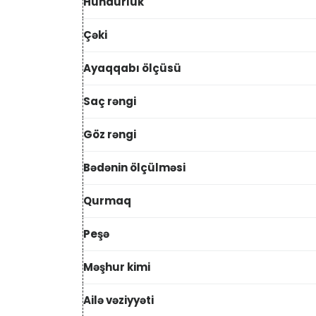
Hündürlük
Çəki
Ayaqqabı ölçüsü
Saç rəngi
Göz rəngi
Bədənin ölçülməsi
Qurmaq
Peşə
Məşhur kimi
Ailə vəziyyəti