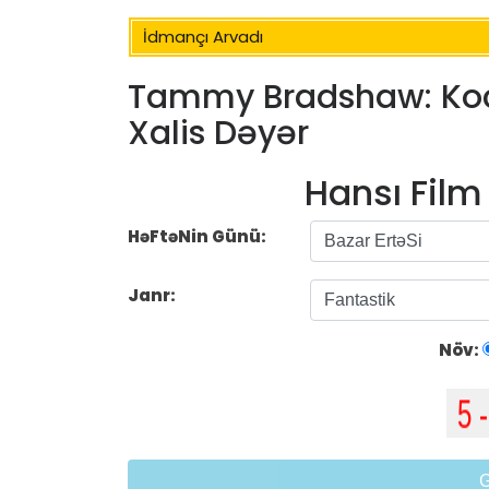
İdmançı Arvadı
Tammy Bradshaw: Koca,
Xalis Dəyər
Hansı Fil
HəFtəNin Günü:
Janr:
Növ: