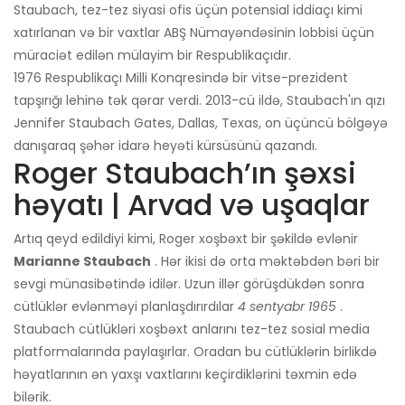
Staubach, tez-tez siyasi ofis üçün potensial iddiaçı kimi
xatırlanan və bir vaxtlar ABŞ Nümayəndəsinin lobbisi üçün
müraciət edilən mülayim bir Respublikaçıdır.
1976 Respublikaçı Milli Konqresində bir vitse-prezident
tapşırığı lehinə tək qərar verdi. 2013-cü ildə, Staubach'ın qızı
Jennifer Staubach Gates, Dallas, Texas, on üçüncü bölgəyə
danışaraq şəhər idarə heyəti kürsüsünü qazandı.
Roger Staubach’ın şəxsi
həyatı | Arvad və uşaqlar
Artıq qeyd edildiyi kimi, Roger xoşbəxt bir şəkildə evlənir
Marianne Staubach
. Hər ikisi də orta məktəbdən bəri bir
sevgi münasibətində idilər. Uzun illər görüşdükdən sonra
cütlüklər evlənməyi planlaşdırırdılar
4 sentyabr 1965
.
Staubach cütlükləri xoşbəxt anlarını tez-tez sosial media
platformalarında paylaşırlar. Oradan bu cütlüklərin birlikdə
həyatlarının ən yaxşı vaxtlarını keçirdiklərini təxmin edə
bilərik.