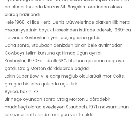
on altıncı turunda Kanzas Siti Başçıları tərəfindən əlavə
olaraq hazırlandı.
Hələ 1968-ci ildə Hərbi Dəniz Qüvvələrində olarkən illik hərbi
məzuniyyətinin böyük hissəsindən istifadə edərək, 1969-cu
il ərzində Kovboyların yeni düşərgəsinə getdi.
Daha sonra, Staubach dənizdən bir an belə ayrılmadan
Cowboys təlim kursuna qatılmaq üçün ayrıldı.
Kovboylar, 1970-ci ildə ilk NFC titulunu qazanan nöqtəyə
çatdı, Craig Morton dörddəbirdə başladı.
Lakin Super Bowl V-ə qarşı məğlub oldular
Baltimor Colts
,
çox gec bir sahə qolunda üçü itirir.
Ayrıca, baxın:
<>
Bir neçə oyundan sonra Craig Morton'u dörddəbir
müdafiəçi olaraq əvəzləyən Staubach, 1971 mövsümünün
səkkizinci həftəsində tam gün vəzifə aldı.