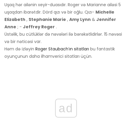
Uşaq hər ailənin xeyir-duasıdır. Roger və Marianne ailəsi 5
uşaqdan ibarətdir. Dörd qızı və bir oğlu. Qızı-
Michelle
Elizabeth
,
Stephanie Marie
,
Amy Lynn
&
Jennifer
Anne
; -
Jeffrey Roger
.
Üstəlik, bu cütlüklər də nəvələri ilə bərəkətlidirlər. 15 nəvəsi
və bir nəticəsi var.
Həm də izləyin
Roger Staubach’ın sitatları
bu fantastik
oyunçunun daha ilhamverici sitatları üçün.
ad