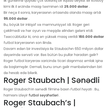
İlk günlərinə qayıdıb çox dollarlıq bir liqada deyildi. Bir kovboy
kimi ilk il ərzində maaşı təxminən idi
25.000 dollar
.
Bir neçə il sonra, karyerasının ortasında olanda maaşı artdı
95.000 dollar
.
Bu, böyük bir inkişaf və məmnuniyyət idi. Roger geri
çəkilmədi və hər oyun və məşqdə əlindən gələni etdi.
Təəccüblüdür ki, ona ən yüksək maaş verildi
160.000 dollar
futbol karyerasının son ilində.
Davam edən bir investisiya ilə Staubachın 650 milyon dollar
dəyərində sərvəti var. Bəs bütün bu pullar haradan gəlir?
Roger futbol karyerası xaricində ticari daşınmaz əmlak işinə
də başlamışdır. Deməli, bunu onun gəlir mənbələrindən biri
də hesab edə bilərik.
Roger Staubach | Sənədli
Roger Staubach’ın sənədli filminə baxın
Futbol həyatı
. Bu,
hamısını izləyir
futbol səyahətləri
.
Roger Staubach’s |