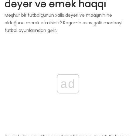
dəyər və əmək haqqı
Məşhur bir futbolçunun xalis dəyəri və maaşının nə
olduğunu merak etmisiniz? Roger-in əsas gəlir mənbəyi
futbol oyunlarından gəlir.
ad