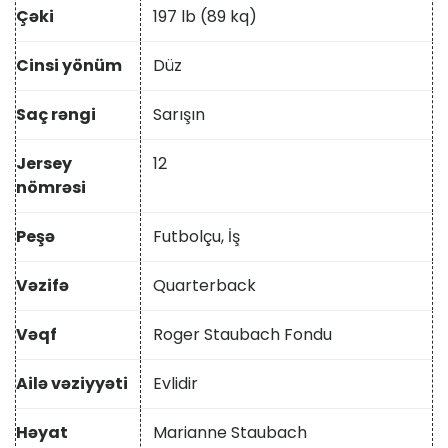
Çəki
197 lb (89 kq)
Cinsi yönüm
Düz
Saç rəngi
Sarışın
Jersey
12
nömrəsi
Peşə
Futbolçu, İş
Vəzifə
Quarterback
Vəqf
Roger Staubach Fondu
Ailə vəziyyəti
Evlidir
Həyat
Marianne Staubach