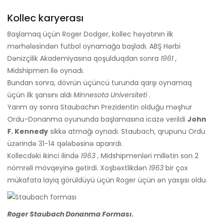
Kollec karyerası
Başlamaq üçün Roger Dodger, kollec həyatının ilk
mərhələsindən futbol oynamağa başladı. ABŞ Hərbi
Dənizçilik Akademiyasına qoşulduqdan sonra
1961
,
Midshipmen ilə oynadı.
Bundan sonra, dövrün üçüncü turunda qarşı oynamaq
üçün ilk şansını aldı
Minnesota Universiteti
.
Yarım ay sonra Staubachın Prezidentin olduğu məşhur
Ordu-Donanma oyununda başlamasına icazə verildi
John
F. Kennedy
sikkə atmağı oynadı. Staubach, qrupunu Ordu
üzərində 31-14 qələbəsinə aparırdı.
Kollecdəki ikinci ilində
1963
, Midshipmenləri millətin son 2
nömrəli mövqeyinə gətirdi. Xoşbəxtlikdən
1963
bir çox
mükafata layiq görüldüyü üçün Roger üçün ən yaxşısı oldu.
Roger Staubach Donanma Forması.