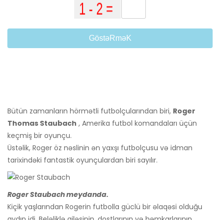
GöstəRməK
Bütün zamanların hörmətli futbolçularından biri,
Roger
Thomas Staubach
, Amerika futbol komandaları üçün
keçmiş bir oyunçu.
Üstəlik, Roger öz nəslinin ən yaxşı futbolçusu və idman
tarixindəki fantastik oyunçulardan biri sayılır.
Roger Staubach meydanda.
Kiçik yaşlarından Rogerin futbolla güclü bir əlaqəsi olduğu
aydın idi. Beləliklə ailəsinin, dostlarının və həmkarlarının