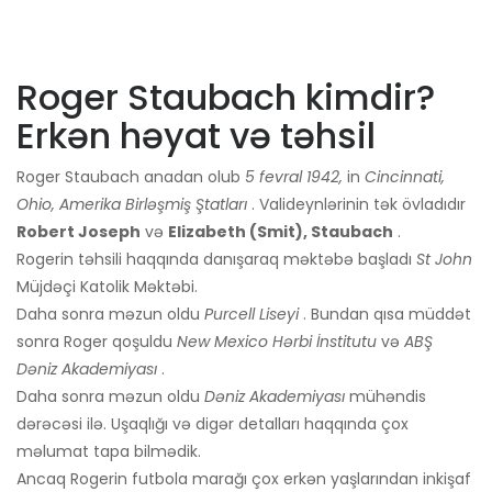
Roger Staubach kimdir?
Erkən həyat və təhsil
Roger Staubach anadan olub
5 fevral 1942,
in
Cincinnati,
Ohio, Amerika Birləşmiş Ştatları
. Valideynlərinin tək övladıdır
Robert Joseph
və
Elizabeth (Smit), Staubach
.
Rogerin təhsili haqqında danışaraq məktəbə başladı
St John
Müjdəçi Katolik Məktəbi.
Daha sonra məzun oldu
Purcell Liseyi
. Bundan qısa müddət
sonra Roger qoşuldu
New Mexico Hərbi İnstitutu
və
ABŞ
Dəniz Akademiyası
.
Daha sonra məzun oldu
Dəniz Akademiyası
mühəndis
dərəcəsi ilə. Uşaqlığı və digər detalları haqqında çox
məlumat tapa bilmədik.
Ancaq Rogerin futbola marağı çox erkən yaşlarından inkişaf