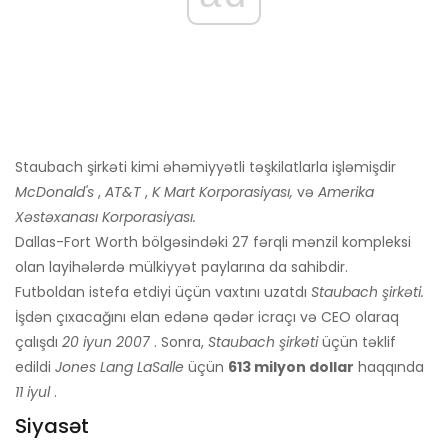
Staubach şirkəti kimi əhəmiyyətli təşkilatlarla işləmişdir
McDonald's
,
AT&T
,
K Mart Korporasiyası,
və
Amerika
Xəstəxanası Korporasiyası.
Dallas-Fort Worth bölgəsindəki 27 fərqli mənzil kompleksi
olan layihələrdə mülkiyyət paylarına da sahibdir.
Futboldan istefa etdiyi üçün vaxtını uzatdı
Staubach şirkəti.
İşdən çıxacağını elan edənə qədər icraçı və CEO olaraq
çalışdı
20 iyun 2007
. Sonra,
Staubach şirkəti
üçün təklif
edildi
Jones Lang LaSalle
üçün
613 milyon dollar
haqqında
11 iyul
.
Siyasət