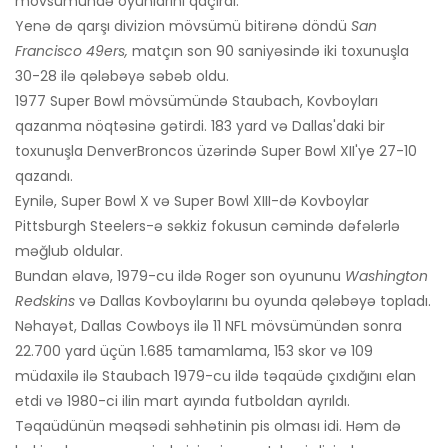
mövsümündə oyunlarını qaçırdı.
Yenə də qarşı divizion mövsümü bitirənə döndü
San
Francisco 49ers,
matçın son 90 saniyəsində iki toxunuşla
30-28 ilə qələbəyə səbəb oldu.
1977 Super Bowl mövsümündə Staubach, Kovboyları
qazanma nöqtəsinə gətirdi. 183 yard və Dallas'daki bir
toxunuşla DenverBroncos üzərində Super Bowl XII'ye 27-10
qazandı.
Eynilə, Super Bowl X və Super Bowl XIII-də Kovboylar
Pittsburgh Steelers-ə səkkiz fokusun cəmində dəfələrlə
məğlub oldular.
Bundan əlavə, 1979-cu ildə Roger son oyununu
Washington
Redskins
və Dallas Kovboylarını bu oyunda qələbəyə topladı.
Nəhayət, Dallas Cowboys ilə 11 NFL mövsümündən sonra
22.700 yard üçün 1.685 tamamlama, 153 skor və 109
müdaxilə ilə Staubach 1979-cu ildə təqaüdə çıxdığını elan
etdi və 1980-ci ilin mart ayında futboldan ayrıldı.
Təqaüdünün məqsədi səhhətinin pis olması idi. Həm də