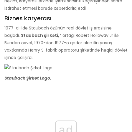
həkim, karyerası ərzində iyirmi sarsıntı keçirdiyindən sonra
istirahət etməsi barədə xəbərdarlıq etdi.
Biznes karyerası
1977-ci ildə Staubach özünün real dövlət iş ərazisinə
başladı.
Staubach şirkəti, ’
ortağı Robert Holloway Jr ilə.
Bundan əvvəl, 1970-dən 1977-ə qədər olan ilin yavaş
vaxtlarında Henry S. fabrik operatoru şirkətində həqiqi dövlət
işində çalışırdı.
Staubach Şirkət Logo.
ad