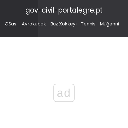
gov-civil-portalegre.pt
ƏSas
Avrokubok
Buz Xokkeyı
Tennis
Müğənni
ad