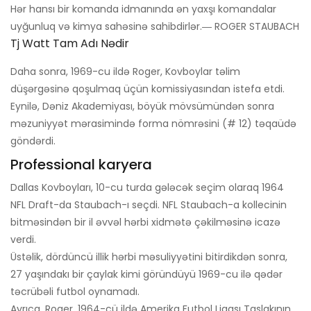
Hər hansı bir komanda idmanında ən yaxşı komandalar
uyğunluq və kimya sahəsinə sahibdirlər.― ROGER STAUBACH
Tj Watt Tam Adı Nədir
Daha sonra, 1969-cu ildə Roger, Kovboylar təlim
düşərgəsinə qoşulmaq üçün komissiyasından istefa etdi.
Eynilə, Dəniz Akademiyası, böyük mövsümündən sonra
məzuniyyət mərasimində forma nömrəsini (# 12) təqaüdə
göndərdi.
Professional karyera
Dallas Kovboyları, 10-cu turda gələcək seçim olaraq 1964
NFL Draft-da Staubach-ı seçdi. NFL Staubach-a kollecinin
bitməsindən bir il əvvəl hərbi xidmətə çəkilməsinə icazə
verdi.
Üstəlik, dördüncü illik hərbi məsuliyyətini bitirdikdən sonra,
27 yaşındakı bir çaylak kimi göründüyü 1969-cu ilə qədər
təcrübəli futbol oynamadı.
Ayrıca, Roger, 1964-cü ildə Amerika Futbol Liqası Taslakının