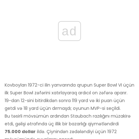
ad
Kovboyları 1972-ci ilin yanvarında qrupun Super Bowl VI üçün
ilk Super Bowl zəfərini xatırlayaraq ardıcıl on zəfərə aparır.
19-dan 12-sini bitirdikdən sonra 119 yard və iki puan üçün
getdi və 18 yard üçün dırmaşdı; oyunun MVP-si seçildi.
Bu təsirli mövsümün ardından Staubach razılığını müzakirə
etdi, gəlişi ətrafında üç illik bir bazarlığı qiymətləndirdi
75.000 dollar
ildə. Çiynindən zədələndiyi üçün 1972