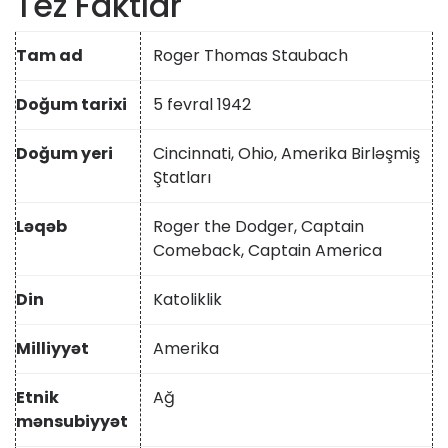
Tez Faktlar
Tam ad
Roger Thomas Staubach
Doğum tarixi
5 fevral 1942
Doğum yeri
Cincinnati, Ohio, Amerika Birləşmiş
Ştatları
Ləqəb
Roger the Dodger, Captain
Comeback, Captain America
Din
Katoliklik
Milliyyət
Amerika
Etnik
Ağ
mənsubiyyət