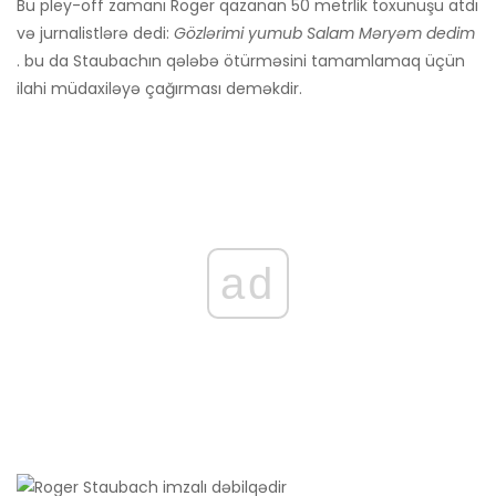
Bu pley-off zamanı Roger qazanan 50 metrlik toxunuşu atdı
və jurnalistlərə dedi:
Gözlərimi yumub Salam Məryəm dedim
. bu da Staubachın qələbə ötürməsini tamamlamaq üçün
ilahi müdaxiləyə çağırması deməkdir.
ad