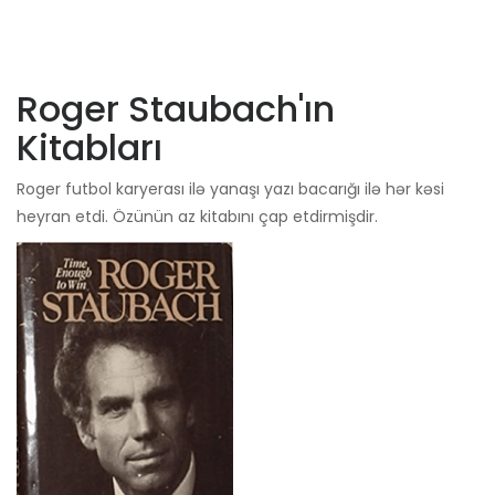
Roger Staubach'ın
Kitabları
Roger futbol karyerası ilə yanaşı yazı bacarığı ilə hər kəsi
heyran etdi. Özünün az kitabını çap etdirmişdir.