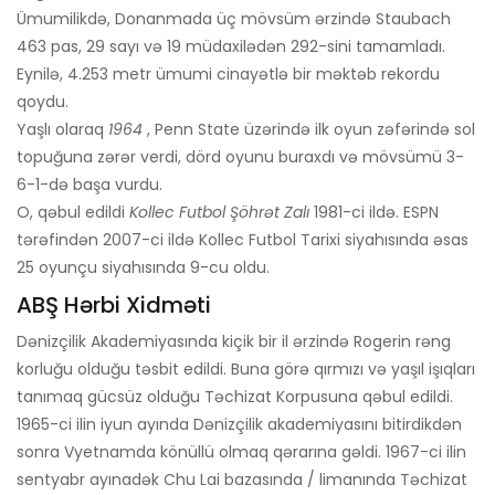
Ümumilikdə, Donanmada üç mövsüm ərzində Staubach
463 pas, 29 sayı və 19 müdaxilədən 292-sini tamamladı.
Eynilə, 4.253 metr ümumi cinayətlə bir məktəb rekordu
qoydu.
Yaşlı olaraq
1964
, Penn State üzərində ilk oyun zəfərində sol
topuğuna zərər verdi, dörd oyunu buraxdı və mövsümü 3-
6-1-də başa vurdu.
O, qəbul edildi
Kollec Futbol Şöhrət Zalı
1981-ci ildə. ESPN
tərəfindən 2007-ci ildə Kollec Futbol Tarixi siyahısında əsas
25 oyunçu siyahısında 9-cu oldu.
ABŞ Hərbi Xidməti
Dənizçilik Akademiyasında kiçik bir il ərzində Rogerin rəng
korluğu olduğu təsbit edildi. Buna görə qırmızı və yaşıl işıqları
tanımaq gücsüz olduğu Təchizat Korpusuna qəbul edildi.
1965-ci ilin iyun ayında Dənizçilik akademiyasını bitirdikdən
sonra Vyetnamda könüllü olmaq qərarına gəldi. 1967-ci ilin
sentyabr ayınadək Chu Lai bazasında / limanında Təchizat