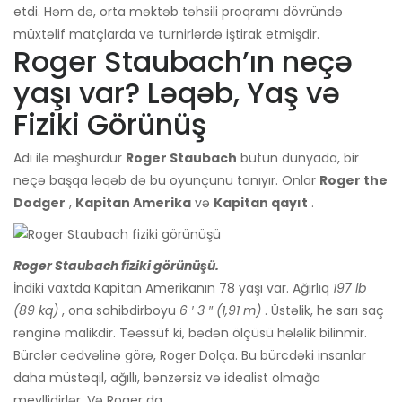
etdi. Həm də, orta məktəb təhsili proqramı dövründə
müxtəlif matçlarda və turnirlərdə iştirak etmişdir.
Roger Staubach’ın neçə
yaşı var? Ləqəb, Yaş və
Fiziki Görünüş
Adı ilə məşhurdur
Roger Staubach
bütün dünyada, bir
neçə başqa ləqəb də bu oyunçunu tanıyır. Onlar
Roger the
Dodger
,
Kapitan Amerika
və
Kapitan qayıt
.
Roger Staubach fiziki görünüşü.
İndiki vaxtda Kapitan Amerikanın 78 yaşı var. Ağırlıq
197 lb
(89 kq)
, ona sahibdir
boyu
6 ′ 3 ″ (1,91 m)
. Üstəlik, h
e sarı saç
rənginə malikdir. Təəssüf ki, bədən ölçüsü hələlik bilinmir.
Bürclər cədvəlinə görə, Roger Dolça. Bu bürcdəki insanlar
daha müstəqil, ağıllı, bənzərsiz və idealist olmağa
meyllidirlər. Və Roger da.