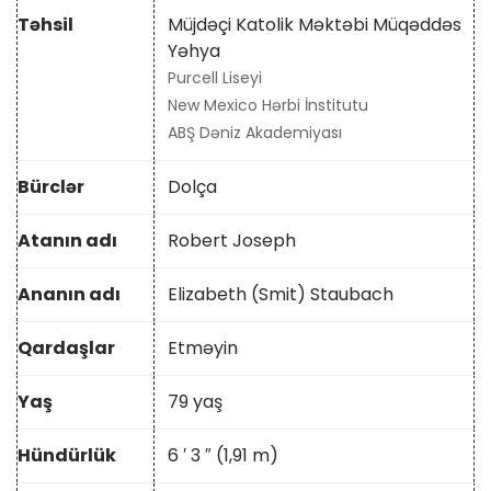
Təhsil
Müjdəçi Katolik Məktəbi Müqəddəs
Yəhya
Purcell Liseyi
New Mexico Hərbi İnstitutu
ABŞ Dəniz Akademiyası
Bürclər
Dolça
Atanın adı
Robert Joseph
Ananın adı
Elizabeth (Smit) Staubach
Qardaşlar
Etməyin
Yaş
79 yaş
Hündürlük
6 ′ 3 ″ (1,91 m)