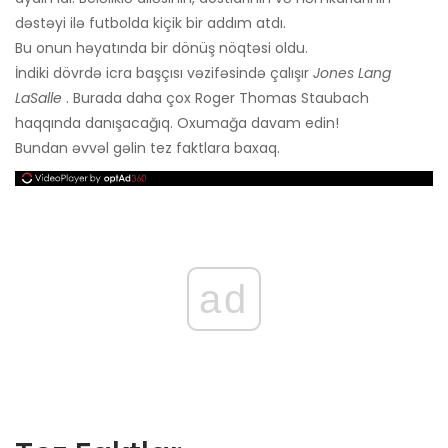
dəstəyi ilə futbolda kiçik bir addım atdı.
Bu onun həyatında bir dönüş nöqtəsi oldu.
İndiki dövrdə icra başçısı vəzifəsində çalışır
Jones Lang
LaSalle
. Burada daha çox Roger Thomas Staubach
haqqında danışacağıq. Oxumağa davam edin!
Bundan əvvəl gəlin tez faktlara baxaq.
ad