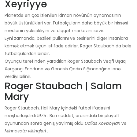
Xeyriyyə
Planetdə ən çox izlənilən idman növünün oynamasının
böyük üstünlükləri var. Futbolçuların daha böyük bir hissəsi
medianın yüksəkliyini və diqqət mərkəzini sevir.
Eyni zamanda, bəziləri pullarını və təsirlərini digər insanlara
kömək etmək üçün istifadə edirlər. Roger Staubach da belə
futbolçulardan biridir.
Oyunçu tərəfindən yaradılan Roger Staubach Vəqfi Uşaq
Xərçəngi Fonduna və Genesis Qadın Sığınacağına ianə
verdiyi bilinir.
Roger Staubach | Salam
Mary
Roger Staubach, Hail Mary içindəki futbol ifadəsini
məşhurlaşdırdı
1975
. Bu müddət, arasındakı bir playoff
oyunundan sonra geniş yayılmış oldu
Dallas Kovboyları
və
Minnesota vikinqləri
.