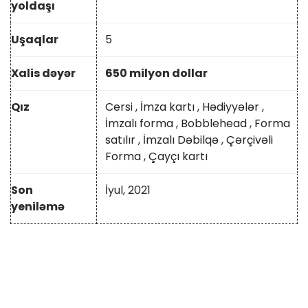
yoldaşı
Uşaqlar
5
Xalis dəyər
650 milyon dollar
Qız
Cersi
,
İmza kartı
,
Hədiyyələr
,
İmzalı forma
,
Bobblehead
,
Forma
satılır
,
İmzalı Dəbilqə
,
Çərçivəli
Forma
,
Çayçı kartı
Son
İyul, 2021
yeniləmə