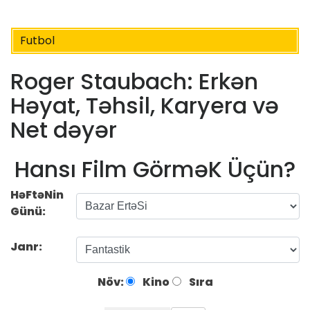
Futbol
Roger Staubach: Erkən
Həyat, Təhsil, Karyera və
Net dəyər
Hansı Film GörməK Üçün?
HəFtəNin
Günü:
Janr:
Növ:
Kino
Sıra