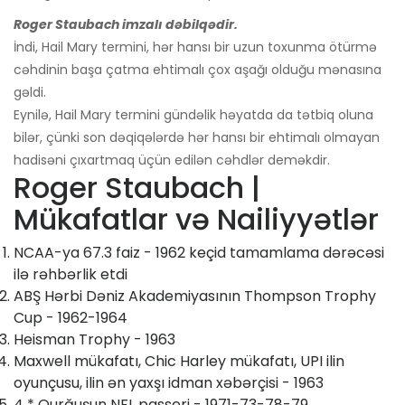
Roger Staubach imzalı dəbilqədir.
İndi, Hail Mary termini, hər hansı bir uzun toxunma ötürmə
cəhdinin başa çatma ehtimalı çox aşağı olduğu mənasına
gəldi.
Eynilə, Hail Mary termini gündəlik həyatda da tətbiq oluna
bilər, çünki son dəqiqələrdə hər hansı bir ehtimalı olmayan
hadisəni çıxartmaq üçün edilən cəhdlər deməkdir.
Roger Staubach |
Mükafatlar və Nailiyyətlər
NCAA-ya 67.3 faiz - 1962 keçid tamamlama dərəcəsi
ilə rəhbərlik etdi
ABŞ Hərbi Dəniz Akademiyasının Thompson Trophy
Cup - 1962-1964
Heisman Trophy - 1963
Maxwell mükafatı, Chic Harley mükafatı, UPI ilin
oyunçusu, ilin ən yaxşı idman xəbərçisi - 1963
4 * Qurğuşun NFL passeri - 1971-73-78-79