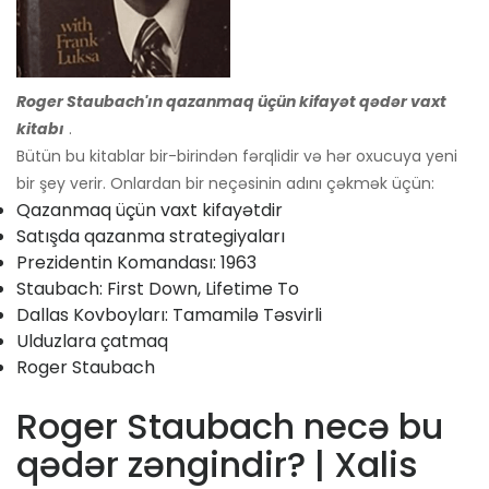
Roger Staubach'ın qazanmaq üçün kifayət qədər vaxt
kitabı
.
Bütün bu kitablar bir-birindən fərqlidir və hər oxucuya yeni
bir şey verir. Onlardan bir neçəsinin adını çəkmək üçün:
Qazanmaq üçün vaxt kifayətdir
Satışda qazanma strategiyaları
Prezidentin Komandası: 1963
Staubach: First Down, Lifetime To
Dallas Kovboyları: Tamamilə Təsvirli
Ulduzlara çatmaq
Roger Staubach
Roger Staubach necə bu
qədər zəngindir? | Xalis