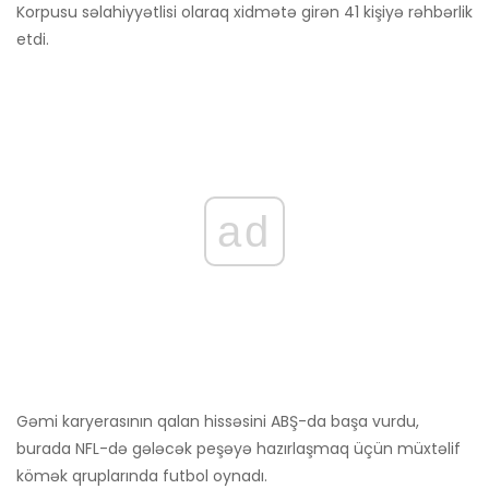
Korpusu səlahiyyətlisi olaraq xidmətə girən 41 kişiyə rəhbərlik
etdi.
ad
Gəmi karyerasının qalan hissəsini ABŞ-da başa vurdu,
burada NFL-də gələcək peşəyə hazırlaşmaq üçün müxtəlif
kömək qruplarında futbol oynadı.