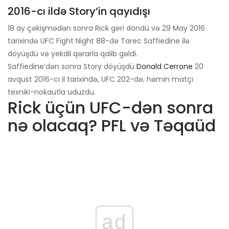
2016-cı ildə Story’in qayıdışı
18 ay çəkişmədən sonra Rick geri döndü və 29 May 2016
tarixində UFC Fight Night 88-də Tarec Saffiedine ilə
döyüşdü və yekdil qərarla qalib gəldi.
Saffiedine’dən sonra Story döyüşdü
Donald Cerrone
20
avqust 2016-cı il tarixində, UFC 202-də; həmin matçı
texniki-nokautla uduzdu.
Rick üçün UFC-dən sonra
nə olacaq? PFL və Təqaüd
ad