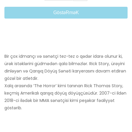
GöstəRməK
Bir çox idmançı və sənətçi tez-tez o qədər idarə olunur ki,
ürək istəklərini güdmədən qala bilməzlər. Rick Story, ürəyini
dinləyən və Qarışıq Döyüş Sənəti karyerasını davam etdirən
gözəl bir atletdir.
Xalq arasında ‘The Horror’ kimi tanınan Rick Thomas Story,
keçmiş Amerikalı qarışıq döyüş döyüşçüsüdür. 2007-ci ildən
2018-ci ilədək bir MMA sənətçisi kimi peşəkar fəaliyyət
göstərib.