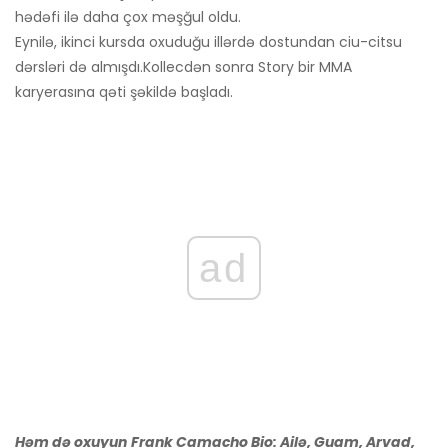
hədəfi ilə daha çox məşğul oldu.
Eynilə, ikinci kursda oxuduğu illərdə dostundan ciu-citsu
dərsləri də almışdı.
Kollecdən sonra Story bir MMA
karyerasına qəti şəkildə başladı.
ad
Həm də oxuyun
Frank Camacho Bio: Ailə, Guam, Arvad,