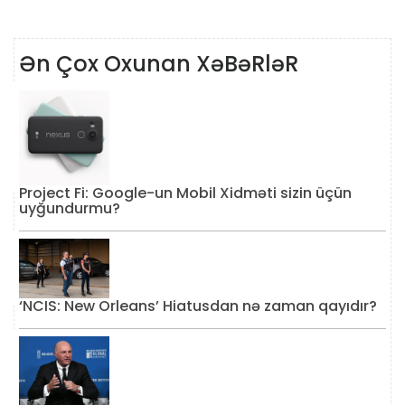
Ən Çox Oxunan XəBəRləR
Project Fi: Google-un Mobil Xidməti sizin üçün
uyğundurmu?
‘NCIS: New Orleans’ Hiatusdan nə zaman qayıdır?