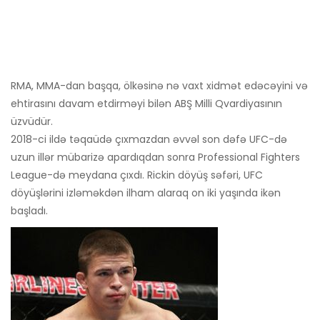
RMA, MMA-dan başqa, ölkəsinə nə vaxt xidmət edəcəyini və
ehtirasını davam etdirməyi bilən ABŞ Milli Qvardiyasının
üzvüdür.
2018-ci ildə təqaüdə çıxmazdan əvvəl son dəfə UFC-də
uzun illər mübarizə apardıqdan sonra Professional Fighters
League-də meydana çıxdı. Rickin döyüş səfəri, UFC
döyüşlərini izləməkdən ilham alaraq on iki yaşında ikən
başladı.