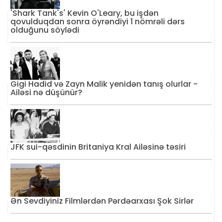
'Shark Tank's' Kevin O'Leary, bu işdən
qovulduqdan sonra öyrəndiyi 1 nömrəli dərs
olduğunu söylədi
Gigi Hadid və Zayn Malik yenidən tanış olurlar -
Ailəsi nə düşünür?
JFK sui-qəsdinin Britaniya Kral Ailəsinə təsiri
Ən Sevdiyiniz Filmlərdən Pərdəarxası Şok Sirlər