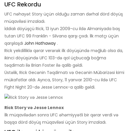
UFC Rekordu
UFC nəhayət Story üçün olduğu zaman dərhal dörd döyüş
müqaviləsi imzaladı.
İddialı döyüşçü Rick, 13 iyun 2009-cu ildə Almaniyada baş
tutan UFC 99 Franklin - Silvana qarşı çıxdı. İlk matçı üçün
qarşılaşdı
John Hathaway
.
Rick yekdilliklə qərar verərək ilk döyüşündə məğlub olsa da,
ikinci döyüşündə UFC 103-də qol üçbucağı boğma
təqdimatı ilə Brian Foster ilə qalib gəldi.
Üstəlik, Rick Gecənin Təqdimatı və Gecənin Mübarizəsi kimi
mükafatlar aldı. Ayrıca, Story, 11 yanvar 2010-cu ildə UFC
Fight Night 20-də Jesse Lennox-a qalib gəldi.
Rick Story və Jesse Lennox
İlk müqavilədən sonra UFC əhəmiyyətli bir qərar verdi və
başqa dörd döyüş müqaviləsi üçün Story imzaladı.