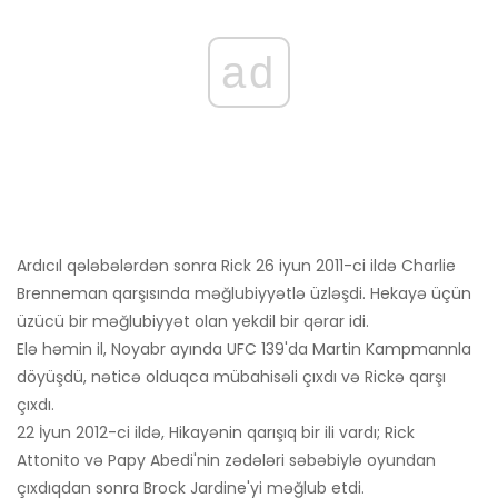
ad
Ardıcıl qələbələrdən sonra Rick 26 iyun 2011-ci ildə Charlie
Brenneman qarşısında məğlubiyyətlə üzləşdi. Hekayə üçün
üzücü bir məğlubiyyət olan yekdil bir qərar idi.
Elə həmin il, Noyabr ayında UFC 139'da Martin Kampmannla
döyüşdü, nəticə olduqca mübahisəli çıxdı və Rickə qarşı
çıxdı.
22 İyun 2012-ci ildə, Hikayənin qarışıq bir ili vardı; Rick
Attonito və Papy Abedi'nin zədələri səbəbiylə oyundan
çıxdıqdan sonra Brock Jardine'yi məğlub etdi.