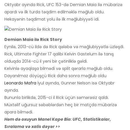
Oktyabr ayında Rick, UFC 153-də Demian Maia ilə mübarizə
apardı və ilk turda təqdim edilməklə məğlub oldu.
Hekayənin təqdimat yolu ilə ilk məğlubiyyəti idi.
Demian Maia ilə Rick Story
Eynilə, 2013-cü ildə də Rick qələbə və məğlubiyyətlə üzləşdi.
Rick, Ultimate Fighter 17 qalibi Kelvin Gastelum ilə tanış
olduqda 2014-cü il yeni bir çətinliklə gəldi.
Kelvinlə ayaqlaşa bilmədi və split qərarla məğlub oldu.
Dayanılmaz döyüşçü Rick daha sonra məğlub oldu
Leonardo Mafra
İyul ayında, Gunner Nelson isə Oktyabr
ayında.
Bununla birlikdə, 2015-ci il Rick üçün səmərəsiz qaldı.
Müxtəlif uğursuz səbəblərdən heç bir matçda mübarizə
apara bilmədi.
Həm də oxuyun
Manel Kape Bio: UFC, Statistikalar,
Sıralama və xalis dəyər >>