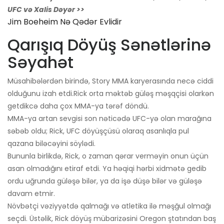
UFC və Xalis Dəyər >>
Jim Boeheim Nə Qədər Evlidir
Qarışıq Döyüş Sənətlərinə
Səyahət
Müsahibələrdən birində, Story MMA karyerasında necə ciddi
olduğunu izah etdi.
Rick orta məktəb güləş məşqçisi olarkən
getdikcə daha çox MMA-ya tərəf döndü.
MMA-ya artan sevgisi son nəticədə UFC-yə olan marağına
səbəb oldu; Rick, UFC döyüşçüsü olaraq asanlıqla pul
qazana biləcəyini söylədi.
Bununla birlikdə, Rick, o zaman qərar verməyin onun üçün
asan olmadığını etiraf etdi. Ya həqiqi hərbi xidmətə gedib
ordu uğrunda güləşə bilər, ya da işə düşə bilər və güləşə
davam etmir.
Növbətçi vəziyyətdə qalmağı və atletika ilə məşğul olmağı
seçdi. Üstəlik, Rick döyüş mübarizəsini Oregon ştatından baş