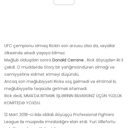
UFC çempionu olmaq Rickin son arzusu olsa da, xəyallar
ölkəsində əbədi yaşaya bilməz.
Məğlub olduqdan sonra
Donald Cerrone
, Rick döyüşdən iki il
çəkdi. O müddətdə Story bir yanğınsöndürən olmağı və
cəmiyyətinə xidmət etməyi düşündü.
Ancaq son məğlubiyyəti Rickə xoş gəlmədi və ehtimal ki,
məğlubiyyətlə təqaüdə getmək istəmədi.
Rick dedi, MMA'DA BİTMƏK İŞLƏRİNİN BİLMƏSİNİZ ÜÇÜN YÜZLÜK
KOMİTEDƏ YOXDU.
12 Mart 2018-ci ildə iddialı döyüşçü Professional Fighters
League ilə müqavilə imzaladığını elan etdi. Yuri Villefortu