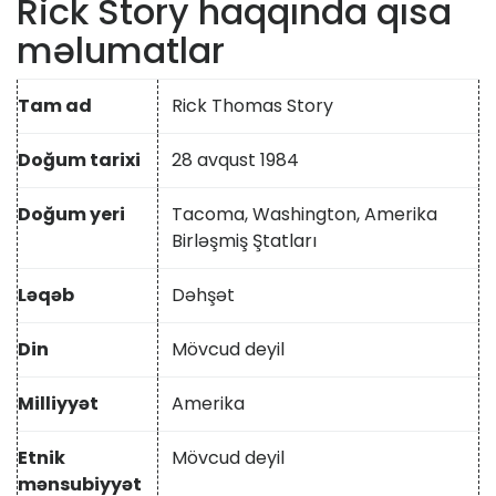
Rick Story haqqında qısa
məlumatlar
Tam ad
Rick Thomas Story
Doğum tarixi
28 avqust 1984
Doğum yeri
Tacoma, Washington, Amerika
Birləşmiş Ştatları
Ləqəb
Dəhşət
Din
Mövcud deyil
Milliyyət
Amerika
Etnik
Mövcud deyil
mənsubiyyət