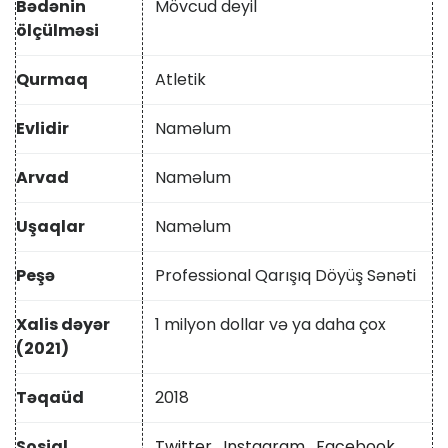
Bədənin
Mövcud deyil
ölçülməsi
Qurmaq
Atletik
Evlidir
Naməlum
Arvad
Naməlum
Uşaqlar
Naməlum
Peşə
Professional Qarışıq Döyüş Sənəti
Xalis dəyər
1 milyon dollar və ya daha çox
(2021)
Təqaüd
2018
Sosial
Twitter
,
Instagram
,
Facebook