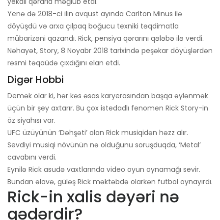
yekdil qərarla məğlub etdi.
Yenə də 2018-ci ilin avqust ayında Carlton Minus ilə
döyüşdü və arxa çılpaq boğucu texniki təqdimatla
mübarizəni qazandı. Rick, pensiya qərarını qələbə ilə verdi.
Nəhayət, Story, 8 Noyabr 2018 tarixində peşəkar döyüşlərdən
rəsmi təqaüdə çıxdığını elan etdi.
Digər Hobbi
Demək olar ki, hər kəs əsas karyerasından başqa əylənmək
üçün bir şey axtarır. Bu çox istedadlı fenomen Rick Story-in
öz siyahısı var.
UFC üzüyünün ‘Dəhşəti’ olan Rick musiqidən həzz alır.
Sevdiyi musiqi növünün nə olduğunu soruşduqda, ‘Metal’
cavabını verdi.
Eynilə Rick asudə vaxtlarında video oyun oynamağı sevir.
Bundan əlavə, güləş Rick məktəbdə olarkən futbol oynayırdı.
Rick-in xalis dəyəri nə
qədərdir?