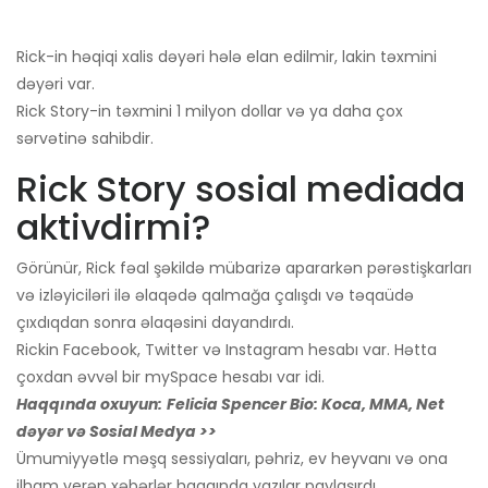
Rick-in həqiqi xalis dəyəri hələ elan edilmir, lakin təxmini
dəyəri var.
Rick Story-in təxmini 1 milyon dollar və ya daha çox
sərvətinə sahibdir.
Rick Story sosial mediada
aktivdirmi?
Görünür, Rick fəal şəkildə mübarizə apararkən pərəstişkarları
və izləyiciləri ilə əlaqədə qalmağa çalışdı və təqaüdə
çıxdıqdan sonra əlaqəsini dayandırdı.
Rickin Facebook, Twitter və Instagram hesabı var. Hətta
çoxdan əvvəl bir mySpace hesabı var idi.
Haqqında oxuyun:
Felicia Spencer Bio: Koca, MMA, Net
dəyər və Sosial Medya >>
Ümumiyyətlə məşq sessiyaları, pəhriz, ev heyvanı və ona
ilham verən xəbərlər haqqında yazılar paylaşırdı.