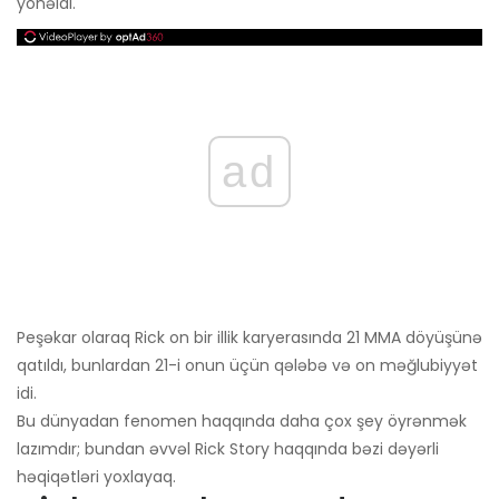
yönəldi.
ad
Peşəkar olaraq Rick on bir illik karyerasında 21 MMA döyüşünə
qatıldı, bunlardan 21-i onun üçün qələbə və on məğlubiyyət
idi.
Bu dünyadan fenomen haqqında daha çox şey öyrənmək
lazımdır; bundan əvvəl Rick Story haqqında bəzi dəyərli
həqiqətləri yoxlayaq.