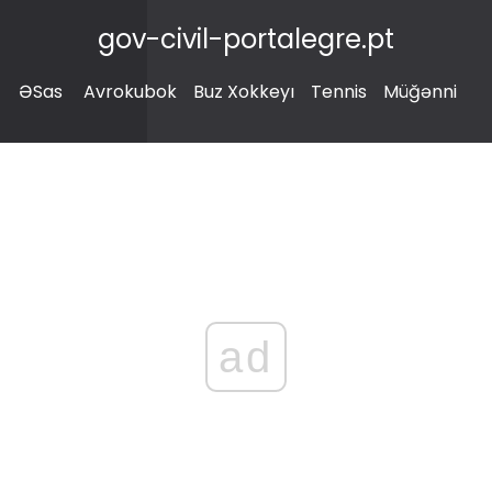
gov-civil-portalegre.pt
ƏSas
Avrokubok
Buz Xokkeyı
Tennis
Müğənni
ad