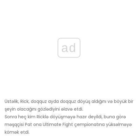
ad
Üstəlik, Rick, doqquz ayda doqquz döyüş aldığını və böyük bir
şeyin olacağını gözlədiyini əlavə etdi.
Sonra heç kim Ricklə döyüşməyə hazır deyildi, buna görə
məşqçisi Pat ona Ultimate Fight çempionatına yüksəlməyə
kömək etdi.