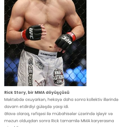
Rick Story, bir MMA döyüşçüsü
Məktəbdə oxuyarkən, hekayə daha sonra kollektiv illərində
davam etdirdiyi güləşdə yaxşı idi.
Əlavə olaraq, rəfiqəsi ilə mübahisələr üzərində işləyir və
məzun olduqdan sonra Rick tamamilə MMA karyerasına