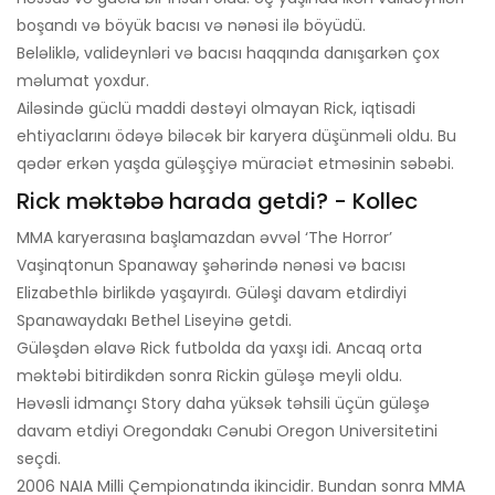
boşandı və böyük bacısı və nənəsi ilə böyüdü.
Beləliklə, valideynləri və bacısı haqqında danışarkən çox
məlumat yoxdur.
Ailəsində güclü maddi dəstəyi olmayan Rick, iqtisadi
ehtiyaclarını ödəyə biləcək bir karyera düşünməli oldu. Bu
qədər erkən yaşda güləşçiyə müraciət etməsinin səbəbi.
Rick məktəbə harada getdi? - Kollec
MMA karyerasına başlamazdan əvvəl ‘The Horror’
Vaşinqtonun Spanaway şəhərində nənəsi və bacısı
Elizabethlə birlikdə yaşayırdı. Güləşi davam etdirdiyi
Spanawaydakı Bethel Liseyinə getdi.
Güləşdən əlavə Rick futbolda da yaxşı idi. Ancaq orta
məktəbi bitirdikdən sonra Rickin güləşə meyli oldu.
Həvəsli idmançı Story daha yüksək təhsili üçün güləşə
davam etdiyi Oregondakı Cənubi Oregon Universitetini
seçdi.
2006 NAIA Milli Çempionatında ikincidir. Bundan sonra MMA