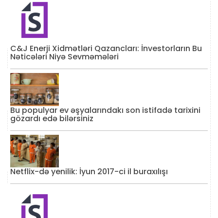
C&J Enerji Xidmətləri Qazancları: İnvestorların Bu
Nəticələri Niyə Sevməmələri
Bu populyar ev əşyalarındakı son istifadə tarixini
gözardı edə bilərsiniz
Netflix-də yenilik: İyun 2017-ci il buraxılışı