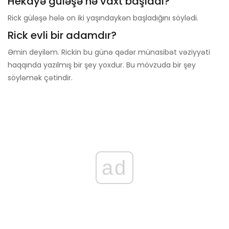
Hekayə güləşə nə vaxt başladı?
Rick güləşə hələ on iki yaşındaykən başladığını söylədi.
Rick evli bir adamdır?
Əmin deyiləm. Rickin bu günə qədər münasibət vəziyyəti
haqqında yazılmış bir şey yoxdur. Bu mövzuda bir şey
söyləmək çətindir.
ad