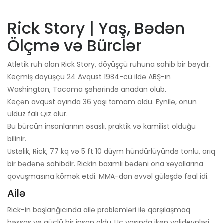
Rick Story | Yaş, Bədən
Ölçmə və Bürclər
Atletik ruh olan Rick Story, döyüşçü ruhuna sahib bir bəydir.
Keçmiş döyüşçü 24 Avqust 1984-cü ildə ABŞ-ın
Washington, Tacoma şəhərində anadan olub.
Keçən avqust ayında 36 yaşı tamam oldu. Eynilə, onun
ulduz falı Qız olur.
Bu bürcün insanlarının əsaslı, praktik və kamilist olduğu
bilinir.
Üstəlik, Rick, 77 kq və 5 ft 10 düym hündürlüyündə tonlu, arıq
bir bədənə sahibdir. Rickin baxımlı bədəni ona xəyallarına
qovuşmasına kömək etdi. MMA-dan əvvəl güləşdə fəal idi.
Ailə
Rick-in başlanğıcında ailə problemləri ilə qarşılaşmaq
həssas və güclü bir insan oldu. Üç yaşında ikən valideynləri