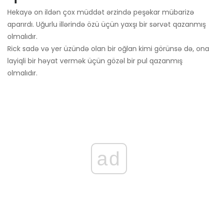
Hekayə on ildən çox müddət ərzində peşəkar mübarizə
aparırdı. Uğurlu illərində özü üçün yaxşı bir sərvət qazanmış
olmalıdır.
Rick sadə və yer üzündə olan bir oğlan kimi görünsə də, ona
layiqli bir həyat vermək üçün gözəl bir pul qazanmış
olmalıdır.
ad