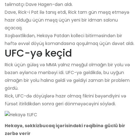
təlimatçı Dave Hagen-dən aldı.
Dave, Rick-i Pat ilə tanış etdi, Rick tam gün məşq etməyə
hazır olduğu üçün məşq üçün yeni bir idman salonu
açacaq.
Xoşbəxtlikdən, Hekayə Patdan kolleci bitirməsindən bir
həftə əvvəl döyüş komandasına qoşulmaq üçün dəvət aldı.
UFC-yə keçid
Rick üçün güləş və MMA yalnız məşğul olmağın bir yolu və
bəzən əyləncə mənbəyi idi. UFC-yə gəldikdə, bu uyğun
olmağın bir yolu halına gəldi və gəldiyi zaman bir problem
gördü.
Rick, UFC-də döyüşlərə hazır olmaq fikrini bəyəndiyini və
fürsət itirildikdən sonra geri dönməyəcəyini söylədi.
Hekayə, səkkizbucaq içərisindəki rəqibinə güclü bir
zərbə verir