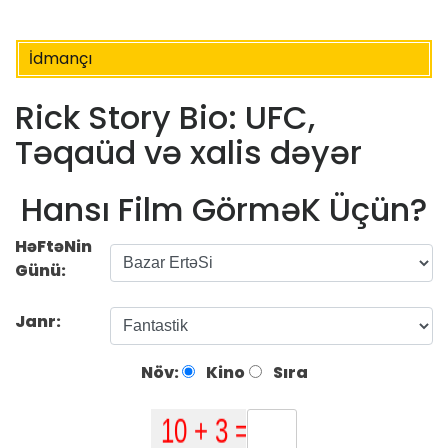
İdmançı
Rick Story Bio: UFC,
Təqaüd və xalis dəyər
Hansı Film GörməK Üçün?
HəFtəNin
Günü:
Janr:
Növ:
Kino
Sıra