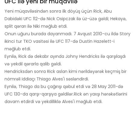
UFC ilə yeni bir müqavilə
Yeni müqaviləsindən sonra ilk döyüş üçün Rick, Abu
Dabidəki UFC 112-də Nick Osipczak ilə üz-üzə gəldi; Hekayə,
split qərarı ilə Niki məğlub etdi.
Onun uğuru burada dayanmadı. 7 Avqust 2010-cu ildə Story
ikinci tur TKO vasitəsi ilə UFC 117-də Dustin Hazelett-i
məğlub etdi.
Eynilə, Rick də dekabr ayında Johny Hendricks ilə qarşılaşdı
və yekdil qərarla qalib gəldi.
Hendricksdən sonra Rick aslan kimi nərildəyərək keçmiş bir
nömrəli iddiaçı Thiago Alves'i səsləndirdi.
Eynilə, Thiago da bu çağırışı qəbul etdi və 28 May 2011-də
UFC 130-da qarşı-qarşıya gəldilər.
Rick ən yaxşı hərəkətlərini
davam etdirdi və yekdilliklə Alves'i məğlub etdi.