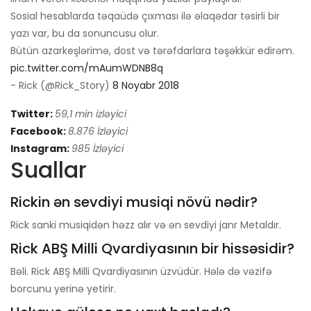
Sosial hesablarda təqaüdə çıxması ilə əlaqədar təsirli bir
yazı var, bu da sonuncusu olur.
Bütün azarkeşlərimə, dost və tərəfdarlara təşəkkür edirəm.
pic.twitter.com/mAumWDNB8q
- Rick (@Rick_Story)
8 Noyabr 2018
Twitter:
59,1 min izləyici
Facebook:
8.876 İzləyici
Instagram:
985 İzləyici
Suallar
Rickin ən sevdiyi musiqi növü nədir?
Rick sanki musiqidən həzz alır və ən sevdiyi janr Metaldır.
Rick ABŞ Milli Qvardiyasının bir hissəsidir?
Bəli. Rick ABŞ Milli Qvardiyasının üzvüdür. Hələ də vəzifə
borcunu yerinə yetirir.