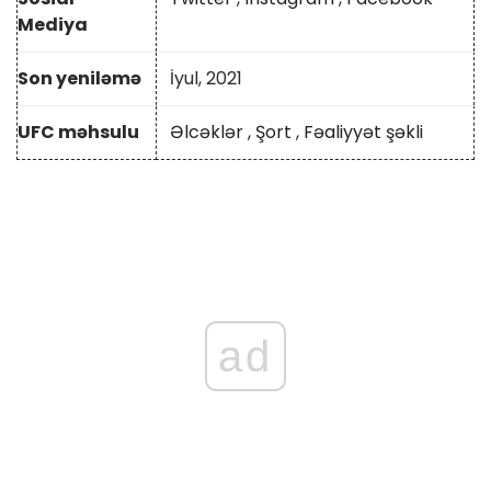
Mediya
Son yeniləmə
İyul, 2021
UFC məhsulu
Əlcəklər
,
Şort
,
Fəaliyyət şəkli
ad