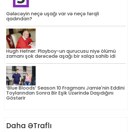
Gələcəyin neçə uşağı var və neçə fərqli
qadından?
Hugh Hefner: Playboy-un qurucusu niyə ölümü
zamanı şok dərəcədə aşağı bir xalqa sahib idi
‘Blue Bloods’ Season 10 Fragmanı Jamie'nin Eddini
Toylarından Sonra Bir Eşik Üzərində Daşıdığını
Göstərir
Daha ƏTraflı