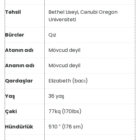
Təhsil
Bethel Liseyi, Cənubi Oregon
Universiteti
Bürclər
Qız
Atanın adı
Mövcud deyil
Ananın adı
Mövcud deyil
Qardaşlar
Elizabeth (bacı)
Yaş
36 yaş
Çəki
77kq (170lbs)
Hündürlük
5’10 ″ (178 sm)