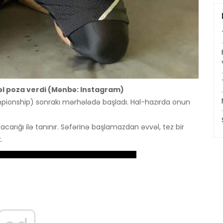
əl poza verdi (Mənbə: Instagram)
pionship) sonrakı mərhələdə başladı. Hal-hazırda onun
carığı ilə tanınır. Səfərinə başlamazdan əvvəl, tez bir
.