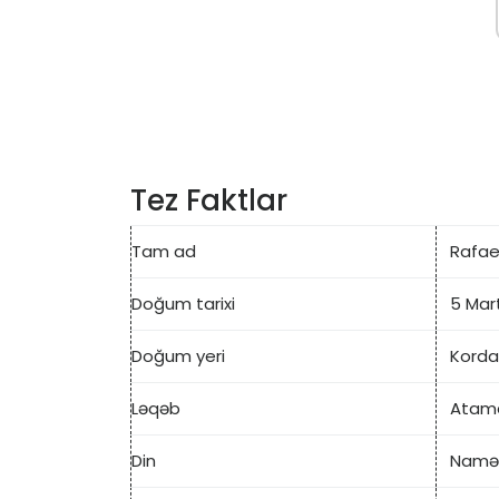
Tez Faktlar
Tam ad
Rafael
Doğum tarixi
5 Mar
Doğum yeri
Korda
Ləqəb
Atam
Din
Namə