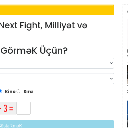
Next Fight, Milliyət və
m GörməK Üçün?
Kino
Sıra
GöstəRməK