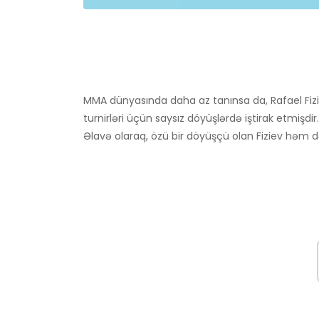
MMA dünyasında daha az tanınsa da, Rafael Fi
turnirləri üçün saysız döyüşlərdə iştirak etmişdir.
Əlavə olaraq, özü bir döyüşçü olan Fiziev həm də