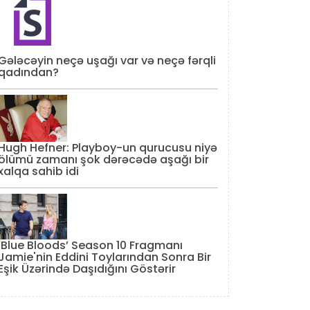
Gələcəyin neçə uşağı var və neçə fərqli
qadından?
Hugh Hefner: Playboy-un qurucusu niyə
ölümü zamanı şok dərəcədə aşağı bir
xalqa sahib idi
‘Blue Bloods’ Season 10 Fragmanı
Jamie'nin Eddini Toylarından Sonra Bir
Eşik Üzərində Daşıdığını Göstərir