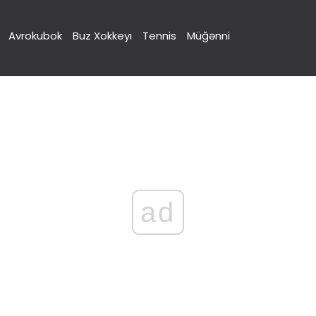
Avrokubok
Buz Xokkeyı
Tennis
Müğənni
ad