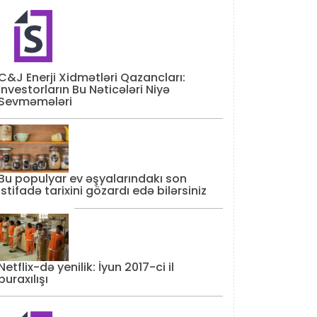
C&J Enerji Xidmətləri Qazancları:
İnvestorların Bu Nəticələri Niyə
Sevməmələri
Bu populyar ev əşyalarındakı son
istifadə tarixini gözardı edə bilərsiniz
Netflix-də yenilik: İyun 2017-ci il
buraxılışı