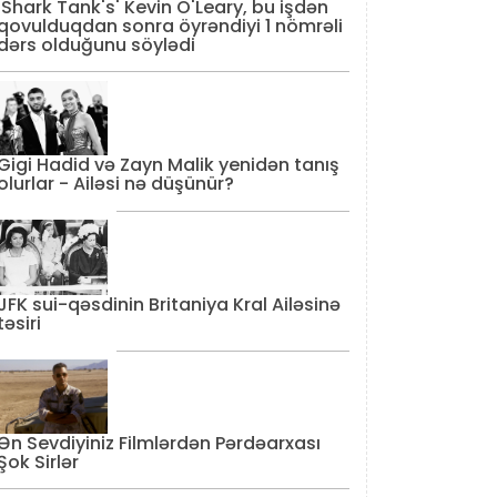
'Shark Tank's' Kevin O'Leary, bu işdən
qovulduqdan sonra öyrəndiyi 1 nömrəli
dərs olduğunu söylədi
Gigi Hadid və Zayn Malik yenidən tanış
olurlar - Ailəsi nə düşünür?
JFK sui-qəsdinin Britaniya Kral Ailəsinə
təsiri
Ən Sevdiyiniz Filmlərdən Pərdəarxası
Şok Sirlər