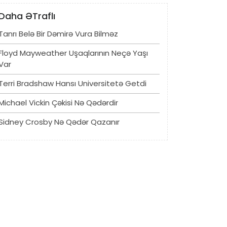
Daha ƏTraflı
Tanrı Belə Bir Dəmirə Vura Bilməz
Floyd Mayweather Uşaqlarının Neçə Yaşı
Var
Terri Bradshaw Hansı Universitetə ​​getdi
Michael Vickin Çəkisi Nə Qədərdir
Sidney Crosby Nə Qədər Qazanır