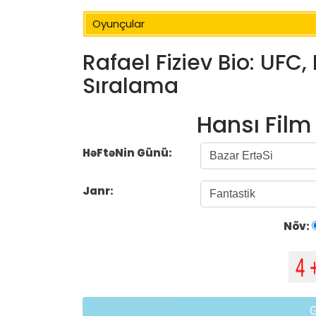
Oyunçular
Rafael Fiziev Bio: UFC, 
Sıralama
Hansı Fil
HəFtəNin Günü:
Janr:
Növ: