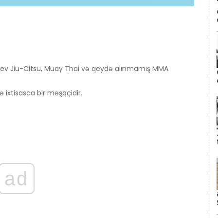
ziev Jiu-Citsu, Muay Thai və qeydə alınmamış MMA
 ixtisasca bir məşqçidir.
ad