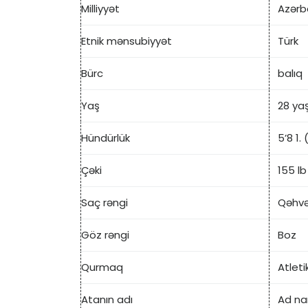
Milliyyət
Azərb
Etnik mənsubiyyət
Türk
Bürc
balıq
Yaş
28 ya
Hündürlük
5’8 1.
Çəki
155 lb
Saç rəngi
Qəhvə
Göz rəngi
Boz
Qurmaq
Atleti
Atanın adı
Ad n