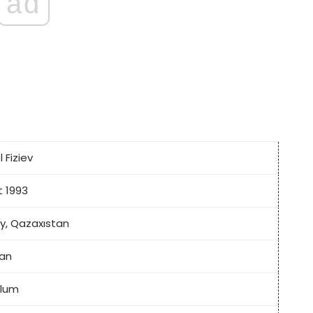
ad
 Fiziev
t 1993
y, Qazaxıstan
an
lum