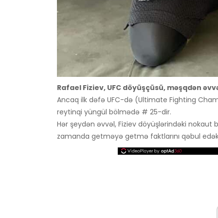
Rafael Fiziev, UFC döyüşçüsü, məşqdən əvv
Ancaq ilk dəfə UFC-də (Ultimate Fighting Cham
reytinqi yüngül bölmədə # 25-dir.
Hər şeydən əvvəl, Fiziev döyüşlərindəki nokaut ba
zamanda getməyə getmə faktlarını qəbul edək