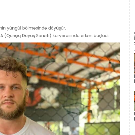
nin yüngül bölməsində döyüşür.
MA (Qarışıq Döyüş Sənəti) karyerasında erkən başladı.