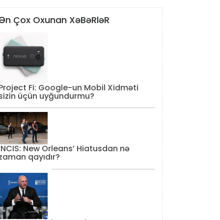
Ən Çox Oxunan XəBəRləR
Project Fi: Google-un Mobil Xidməti
sizin üçün uyğundurmu?
‘NCIS: New Orleans’ Hiatusdan nə
zaman qayıdır?