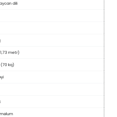
aycan dili
ş
 (1,73 metr)
 (70 kq)
yi
k
aməlum