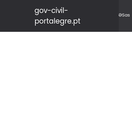
gov-civil-
ƏSas
portalegre.pt