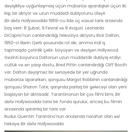
dəyişikliyə uyğunlaşmaq üçün mübarizə apardıqları üçün iki
kişi, bir aktyor və uzun müddətli dublyorunu izləyir.
Bir dəfə Hollywoodda
1969-cu ildə üç xüsusi tarix arasında
baş verir: 8 Şubat, 9 Fevral və 8 Avqust. Leonardo
DiCaprio'nun canlandırdığı televiziya aktyoru Rick Dalton,
1950-ci illərin Qərb şousunda rol alır, amma indi iş
tapmaqda çətinlik çəkir. böyüyən və dəyişən Hollywood.
Gəzinti boyunca Daltonun uzun müddətdir dublyaj etdiyi
cütlük və ən yaxşı dostu, Bred Pittin canlandırdığı Cliff Booth
var. Dalton dəyişməz bir sənayedə bir yer uğrunda
mübarizə apararkən, qonşusu Margot Robbinin canlandırdığı
qonşusu Sharon Tate, qarşında parlaq bir gələcəyi olan yeni
başlayan bir aktrisadır. Tarantinonun bir çox filmi kimi,
Bir
dəfə Hollywoodda
tarixi bir fonda qurulur, ancaq bu filmin
arxasında qaranlıq bir tarix var.
Budur Quentin Tarantino'nun arxasında narahat olan əsl
hekayə
Bir dəfə Hollywoodda
.