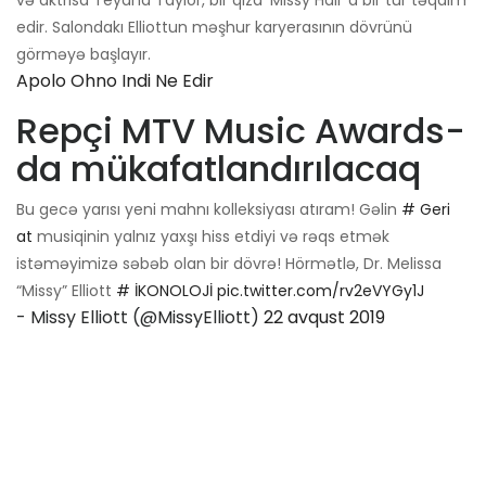
və aktrisa Teyana Taylor, bir qıza 'Missy Hall' a bir tur təqdim
edir. Salondakı Elliottun məşhur karyerasının dövrünü
görməyə başlayır.
Apolo Ohno Indi Ne Edir
Repçi MTV Music Awards-
da mükafatlandırılacaq
Bu gecə yarısı yeni mahnı kolleksiyası atıram! Gəlin
# Geri
at
musiqinin yalnız yaxşı hiss etdiyi və rəqs etmək
istəməyimizə səbəb olan bir dövrə! Hörmətlə, Dr. Melissa
“Missy” Elliott
# İKONOLOJİ
pic.twitter.com/rv2eVYGy1J
- Missy Elliott (@MissyElliott)
22 avqust 2019