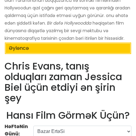
olan Tarantinonun doqquzuncu və sonrakı filmlərindən
Hollywoodun qızıl çağını geri qaytarmaq və qaranlığı aradan
qaldırmaq üçün istifadə etməsi uyğun görünür. onu əhatə
edən şiddətli kəfən.
Bir dəfə Hollywoodda
həqiqətən film
dünyasına diqqətlə yazılmış bir sevgi məktubu və
kinematoqrafiya tarixinin çoxdan bəri itirilən bir hissəsidir.
Əyləncə
Chris Evans, tanış
olduqları zaman Jessica
Biel üçün etdiyi ən şirin
şey
Hansı Film GörməK Üçün?
HəFtəNin
Günü: