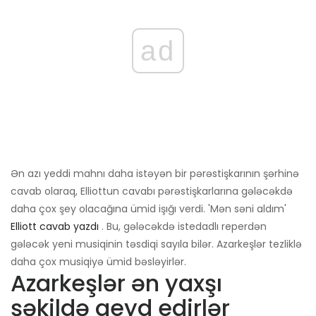
ad
Ən azı yeddi mahnı daha istəyən bir pərəstişkarının şərhinə
cavab olaraq, Elliottun cavabı pərəstişkarlarına gələcəkdə
daha çox şey olacağına ümid işığı verdi. 'Mən səni aldım'
Elliott cavab yazdı
. Bu, gələcəkdə istedadlı reperdən
gələcək yeni musiqinin təsdiqi sayıla bilər. Azarkeşlər tezliklə
daha çox musiqiyə ümid bəsləyirlər.
Azarkeşlər ən yaxşı
şəkildə qeyd edirlər