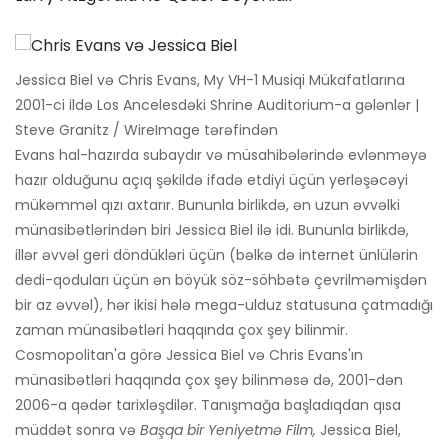
Jessica Biel və Chris Evans, My VH-1 Musiqi Mükafatlarına
2001-ci ildə Los Ancelesdəki Shrine Auditorium-a gələnlər |
Steve Granitz / WireImage tərəfindən
Evans hal-hazırda subaydır və müsahibələrində evlənməyə
hazır olduğunu açıq şəkildə ifadə etdiyi üçün yerləşəcəyi
mükəmməl qızı axtarır. Bununla birlikdə, ən uzun əvvəlki
münasibətlərindən biri Jessica Biel ilə idi. Bununla birlikdə,
illər əvvəl geri döndükləri üçün (bəlkə də internet ünlülərin
dedi-qoduları üçün ən böyük söz-söhbətə çevrilməmişdən
bir az əvvəl), hər ikisi hələ mega-ulduz statusuna çatmadığı
zaman münasibətləri haqqında çox şey bilinmir.
Cosmopolitan'a görə Jessica Biel və Chris Evans'ın
münasibətləri haqqında çox şey bilinməsə də, 2001-dən
2006-a qədər tarixləşdilər. Tanışmağa başladıqdan qısa
müddət sonra və
Başqa bir Yeniyetmə Film,
Jessica Biel,