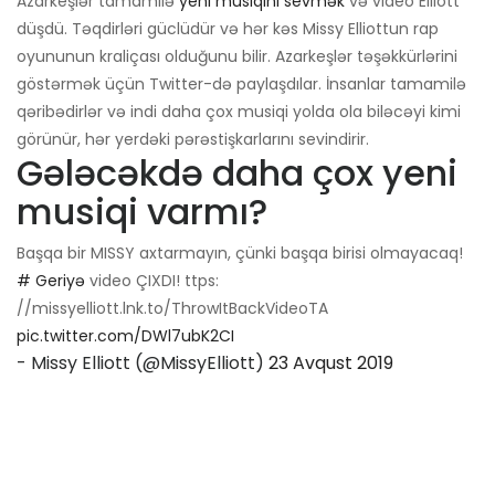
Azarkeşlər tamamilə
yeni musiqini sevmək
və video Elliott
düşdü. Təqdirləri güclüdür və hər kəs Missy Elliottun rap
oyununun kraliçası olduğunu bilir. Azarkeşlər təşəkkürlərini
göstərmək üçün Twitter-də paylaşdılar. İnsanlar tamamilə
qəribədirlər və indi daha çox musiqi yolda ola biləcəyi kimi
görünür, hər yerdəki pərəstişkarlarını sevindirir.
Gələcəkdə daha çox yeni
musiqi varmı?
Başqa bir MISSY axtarmayın, çünki başqa birisi olmayacaq!
# Geriyə
video ÇIXDI! ttps:
//missyelliott.lnk.to/ThrowItBackVideoTA
pic.twitter.com/DWl7ubK2CI
- Missy Elliott (@MissyElliott)
23 Avqust 2019