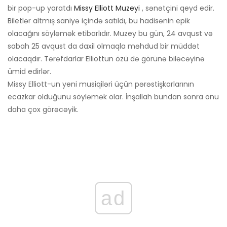
bir pop-up yaratdı
Missy Elliott Muzeyi
, sənətçini qeyd edir.
Biletlər altmış saniyə içində satıldı, bu hadisənin epik
olacağını söyləmək etibarlıdır. Muzey bu gün, 24 avqust və
sabah 25 avqust da daxil olmaqla məhdud bir müddət
olacaqdır. Tərəfdarlar Elliottun özü də görünə biləcəyinə
ümid edirlər.
Missy Elliott-un yeni musiqiləri üçün pərəstişkarlarının
ecazkar olduğunu söyləmək olar. İnşallah bundan sonra onu
daha çox görəcəyik.
ad