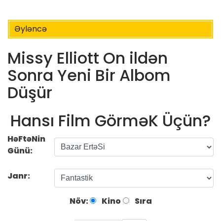
Əyləncə
Missy Elliott On ildən
Sonra Yeni Bir Albom
Düşür
Hansı Film GörməK Üçün?
HəFtəNin
Günü:
Janr:
Növ:
Kino
Sıra