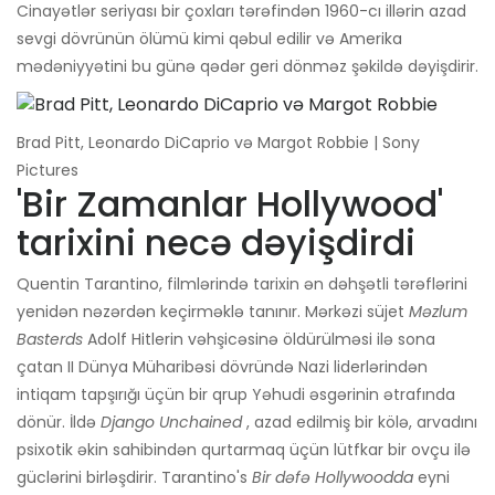
Cinayətlər seriyası bir çoxları tərəfindən 1960-cı illərin azad
sevgi dövrünün ölümü kimi qəbul edilir və Amerika
mədəniyyətini bu günə qədər geri dönməz şəkildə dəyişdirir.
Brad Pitt, Leonardo DiCaprio və Margot Robbie | Sony
Pictures
'Bir Zamanlar Hollywood'
tarixini necə dəyişdirdi
Quentin Tarantino, filmlərində tarixin ən dəhşətli tərəflərini
yenidən nəzərdən keçirməklə tanınır. Mərkəzi süjet
Məzlum
Basterds
Adolf Hitlerin vəhşicəsinə öldürülməsi ilə sona
çatan II Dünya Müharibəsi dövründə Nazi liderlərindən
intiqam tapşırığı üçün bir qrup Yəhudi əsgərinin ətrafında
dönür. İldə
Django Unchained
, azad edilmiş bir kölə, arvadını
psixotik əkin sahibindən qurtarmaq üçün lütfkar bir ovçu ilə
güclərini birləşdirir. Tarantino's
Bir dəfə Hollywoodda
eyni