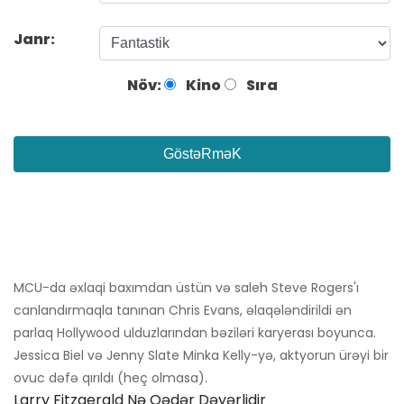
Janr:
Növ:
Kino
Sıra
GöstəRməK
MCU-da əxlaqi baxımdan üstün və saleh Steve Rogers'ı
canlandırmaqla tanınan Chris Evans, əlaqələndirildi ən
parlaq Hollywood ulduzlarından bəziləri karyerası boyunca.
Jessica Biel və Jenny Slate Minka Kelly-yə, aktyorun ürəyi bir
ovuc dəfə qırıldı (heç olmasa).
Larry Fitzgerald Nə Qədər Dəyərlidir