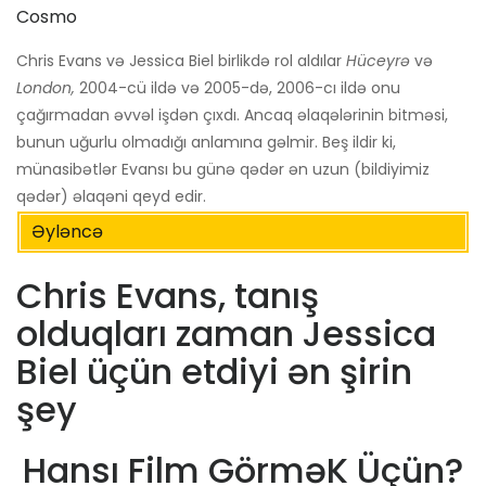
Cosmo
Chris Evans və Jessica Biel birlikdə rol aldılar
Hüceyrə
və
London,
2004-cü ildə və 2005-də, 2006-cı ildə onu
çağırmadan əvvəl işdən çıxdı. Ancaq əlaqələrinin bitməsi,
bunun uğurlu olmadığı anlamına gəlmir. Beş ildir ki,
münasibətlər Evansı bu günə qədər ən uzun (bildiyimiz
qədər) əlaqəni qeyd edir.
Əyləncə
Chris Evans, tanış
olduqları zaman Jessica
Biel üçün etdiyi ən şirin
şey
Hansı Film GörməK Üçün?