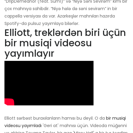
“DripDemeanor (feat. Sum1)” və “Niyə Səni Sevirəm” kimi bir
çox mahnıya sahibdir. “Niyə hələ də səni sevirəm” in bir
cappella versiyası da var. Azarkeşlər mahnıları hazırda
Spotify-da pulsuz yayımlaya bilərlər.
Elliott, treklərdən biri üçün
bir musiqi videosu
yayımlayır
Elliott sərbəst buraxılanların hamısı bu deyil. O da
bir musiqi
videosu yayımladı
'Geri at' mahnısı üçün. Videoda müğənni