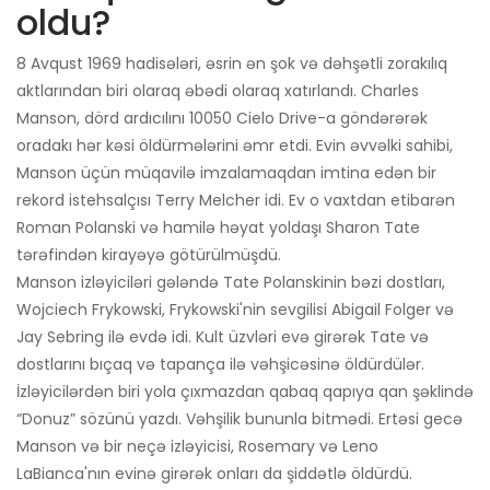
oldu?
8 Avqust 1969 hadisələri, əsrin ən şok və dəhşətli zorakılıq
aktlarından biri olaraq əbədi olaraq xatırlandı. Charles
Manson, dörd ardıcılını 10050 Cielo Drive-a göndərərək
oradakı hər kəsi öldürmələrini əmr etdi. Evin əvvəlki sahibi,
Manson üçün müqavilə imzalamaqdan imtina edən bir
rekord istehsalçısı Terry Melcher idi. Ev o vaxtdan etibarən
Roman Polanski və hamilə həyat yoldaşı Sharon Tate
tərəfindən kirayəyə götürülmüşdü.
Manson izləyiciləri gələndə Tate Polanskinin bəzi dostları,
Wojciech Frykowski, Frykowski'nin sevgilisi Abigail Folger və
Jay Sebring ilə evdə idi. Kult üzvləri evə girərək Tate və
dostlarını bıçaq və tapança ilə vəhşicəsinə öldürdülər.
İzləyicilərdən biri yola çıxmazdan qabaq qapıya qan şəklində
“Donuz” sözünü yazdı. Vəhşilik bununla bitmədi. Ertəsi gecə
Manson və bir neçə izləyicisi, Rosemary və Leno
LaBianca'nın evinə girərək onları da şiddətlə öldürdü.