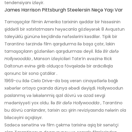
tendensiyanı izləyir.
James Harrison Pittsburgh Steelersin Neçə Yaşı Var
Tamaşaçılar filmin Amerika tarixinin qəddar bir hissəsinin
şiddətli bir xatırlatmasını həyəcanla gözləyərək 8 Avqustun
taleyüklü gününə keçidində nəfəslərini kəsdilər. Tipik bir
Tarantino tərzində film qarşıdurma ilə başa çatır, lakin
tamaşaçıların gözlənilən qarşıdurması deyil. İldə
Bir dəfə
Hollywoodda
, Manson izləyiciləri Tate’in əvəzinə Rick
Daltonun evinə girib olduqca fövqəladə bir ardıcıllıqla
qorxunc bir sona çatdılar
.
1969-cu ildə Cielo Drive-da baş verən cinayətlərlə bağlı
xəbərlər ortaya çıxanda dünya əbədi dəyişdi. Hollywoodun
paslanmış və ləkələnmiş qızıl dövrü və azad sevgi
mədəniyyəti yox oldu. İlə
Bir dəfə Hollywoodda
, Tarantino
bu dövrü canlandırır, tarixin acı şirin reviziyasında nələrin ola
biləcəyini açıqlayır.
Sadəcə sənətinə və film çəkmə tarixinə aşiq bir sənətçi