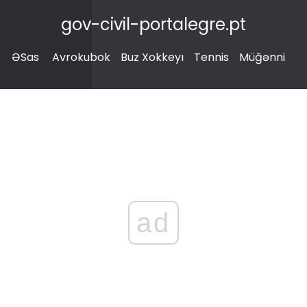
gov-civil-portalegre.pt
ƏSas
Avrokubok
Buz Xokkeyı
Tennis
Müğənni
ad