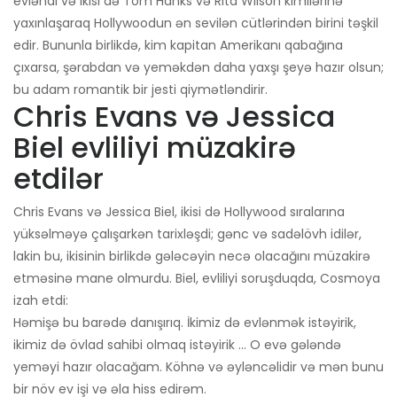
evləndi və ikisi də Tom Hanks və Rita Wilson kimilərinə
yaxınlaşaraq Hollywoodun ən sevilən cütlərindən birini təşkil
edir. Bununla birlikdə, kim kapitan Amerikanı qabağına
çıxarsa, şərabdan və yeməkdən daha yaxşı şeyə hazır olsun;
bu adam romantik bir jesti qiymətləndirir.
Chris Evans və Jessica
Biel evliliyi müzakirə
etdilər
Chris Evans və Jessica Biel, ikisi də Hollywood sıralarına
yüksəlməyə çalışarkən tarixləşdi; gənc və sadəlövh idilər,
lakin bu, ikisinin birlikdə gələcəyin necə olacağını müzakirə
etməsinə mane olmurdu. Biel, evliliyi soruşduqda, Cosmoya
izah etdi:
Həmişə bu barədə danışırıq. İkimiz də evlənmək istəyirik,
ikimiz də övlad sahibi olmaq istəyirik ... O evə gələndə
yeməyi hazır olacağam. Köhnə və əyləncəlidir və mən bunu
bir növ ev işi və əla hiss edirəm.