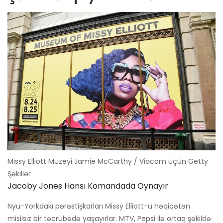
Missy Elliott Muzeyi Jamie McCarthy / Viacom üçün Getty
Şəkillər
Jacoby Jones Hansı Komandada Oynayır
Nyu-Yorkdakı pərəstişkarları Missy Elliott-u həqiqətən
misilsiz bir təcrübədə yaşayırlar. MTV, Pepsi ilə ortaq şəkildə