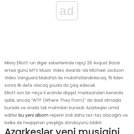
ad
Missy Elliott-un digər xəbərlərində rapçi 26 Avqust Bazar
ertəsi günü MTV Music Video Awards-da Michael Jackson
Video Vanguard Mükafatı ilə mükafatlandırılacaq. 16 ildən
sonra ilk dəfə olacaq şouda da çıxış edəcək.
Elliott son bir neçə il ərzində diqqət mərkəzindən kənarda
qaldı, ancaq “WTF (Where They From)” da daxil olmaqla
burada və orada tək mahnıları buraxdı. Azarkeşlər ümid
edirlər
bu yeni albom
reperin indi daha tez-tez olacağını və
bəlkə də həqiqətən yaxşılığa döndüyünü bildirir.
Azarkeşlər yeni musiqini