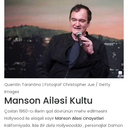
Quentin Tarantino | Fotoqraf Christopher Jue / Getty
Images
Manson Ailəsi Kultu
Çoxları 1960-cı illərin qızıl dövrünün məhv edilməsini
Hollywood ilə əlaqəli sayır
Manson Ailəsi cinayətləri
Kaliforniyada. İldə
Bir dəfə Hollywoodda
, personajlar Damon