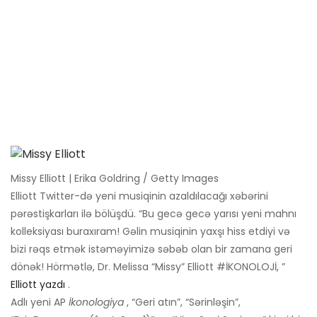
Missy Elliott | Erika Goldring / Getty Images
Elliott Twitter-də yeni musiqinin azaldılacağı xəbərini
pərəstişkarları ilə bölüşdü. “Bu gecə gecə yarısı yeni mahnı
kolleksiyası buraxıram! Gəlin musiqinin yaxşı hiss etdiyi və
bizi rəqs etmək istəməyimizə səbəb olan bir zamana geri
dönək! Hörmətlə, Dr. Melissa “Missy” Elliott #İKONOLOJİ, ”
Elliott yazdı
.
Adlı yeni AP
İkonologiya
, “Geri atın”, “Sərinləşin”,