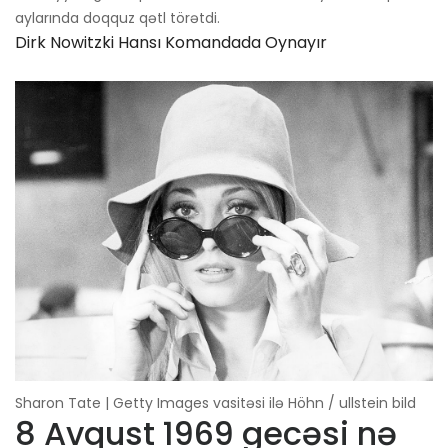
aylarında doqquz qətl törətdi.
Dirk Nowitzki Hansı Komandada Oynayır
Sharon Tate | Getty Images vasitəsi ilə Höhn / ullstein bild
8 Avqust 1969 gecəsi nə