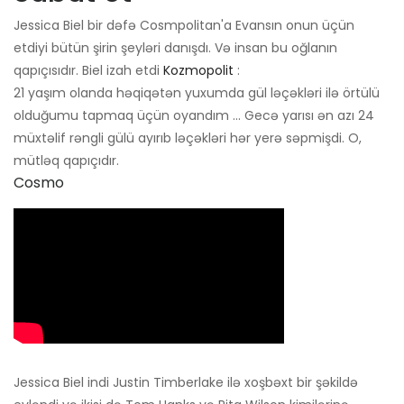
Jessica Biel bir dəfə Cosmpolitan'a Evansın onun üçün
etdiyi bütün şirin şeyləri danışdı. Və insan bu oğlanın
qapıçısıdır. Biel izah etdi
Kozmopolit
:
21 yaşım olanda həqiqətən yuxumda gül ləçəkləri ilə örtülü
olduğumu tapmaq üçün oyandım ... Gecə yarısı ən azı 24
müxtəlif rəngli gülü ayırıb ləçəkləri hər yerə səpmişdi. O,
mütləq qapıçıdır.
Cosmo
Jessica Biel indi Justin Timberlake ilə xoşbəxt bir şəkildə