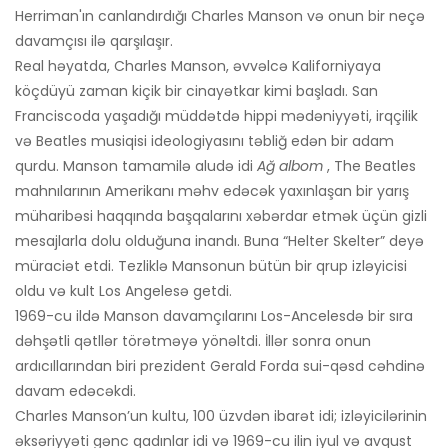
Herriman'ın canlandırdığı Charles Manson və onun bir neçə
davamçısı ilə qarşılaşır.
Real həyatda, Charles Manson, əvvəlcə Kaliforniyaya
köçdüyü zaman kiçik bir cinayətkar kimi başladı. San
Franciscoda yaşadığı müddətdə hippi mədəniyyəti, irqçilik
və Beatles musiqisi ideologiyasını təbliğ edən bir adam
qurdu. Manson tamamilə aludə idi
Ağ albom
, The Beatles
mahnılarının Amerikanı məhv edəcək yaxınlaşan bir yarış
müharibəsi haqqında başqalarını xəbərdar etmək üçün gizli
mesajlarla dolu olduğuna inandı. Buna “Helter Skelter” deyə
müraciət etdi. Tezliklə Mansonun bütün bir qrup izləyicisi
oldu və kult Los Angelesə getdi.
1969-cu ildə Manson davamçılarını Los-Ancelesdə bir sıra
dəhşətli qətllər törətməyə yönəltdi. İllər sonra onun
ardıcıllarından biri prezident Gerald Forda sui-qəsd cəhdinə
davam edəcəkdi.
Charles Manson’un kultu, 100 üzvdən ibarət idi; izləyicilərinin
əksəriyyəti gənc qadınlar idi və 1969-cu ilin iyul və avqust