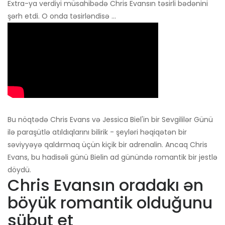
Extra-ya verdiyi müsahibədə Chris Evansın təsirli bədənini
şərh etdi. O onda təsirləndisə ...
Bu nöqtədə Chris Evans və Jessica Biel'in bir Sevgililər Günü
ilə paraşütlə atıldıqlarını bilirik - şeyləri həqiqətən bir
səviyyəyə qaldırmaq üçün kiçik bir adrenalin. Ancaq Chris
Evans, bu hadisəli günü Bielin ad günündə romantik bir jestlə
döydü.
Chris Evansın oradakı ən
böyük romantik olduğunu
sübut et