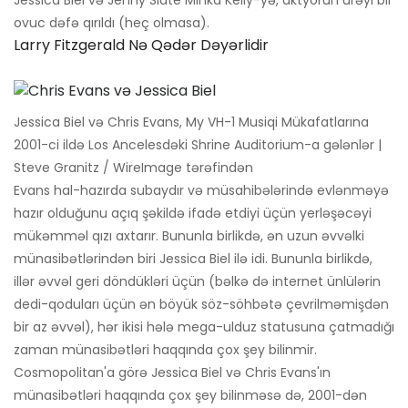
Jessica Biel və Jenny Slate Minka Kelly-yə, aktyorun ürəyi bir
ovuc dəfə qırıldı (heç olmasa).
Larry Fitzgerald Nə Qədər Dəyərlidir
Jessica Biel və Chris Evans, My VH-1 Musiqi Mükafatlarına
2001-ci ildə Los Ancelesdəki Shrine Auditorium-a gələnlər |
Steve Granitz / WireImage tərəfindən
Evans hal-hazırda subaydır və müsahibələrində evlənməyə
hazır olduğunu açıq şəkildə ifadə etdiyi üçün yerləşəcəyi
mükəmməl qızı axtarır. Bununla birlikdə, ən uzun əvvəlki
münasibətlərindən biri Jessica Biel ilə idi. Bununla birlikdə,
illər əvvəl geri döndükləri üçün (bəlkə də internet ünlülərin
dedi-qoduları üçün ən böyük söz-söhbətə çevrilməmişdən
bir az əvvəl), hər ikisi hələ mega-ulduz statusuna çatmadığı
zaman münasibətləri haqqında çox şey bilinmir.
Cosmopolitan'a görə Jessica Biel və Chris Evans'ın
münasibətləri haqqında çox şey bilinməsə də, 2001-dən