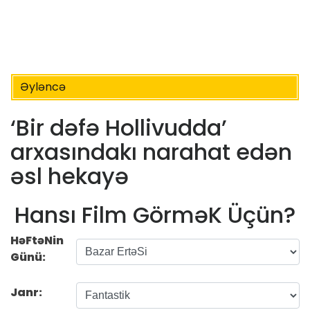
Əyləncə
‘Bir dəfə Hollivudda’
arxasındakı narahat edən
əsl hekayə
Hansı Film GörməK Üçün?
HəFtəNin
Günü:
Janr: