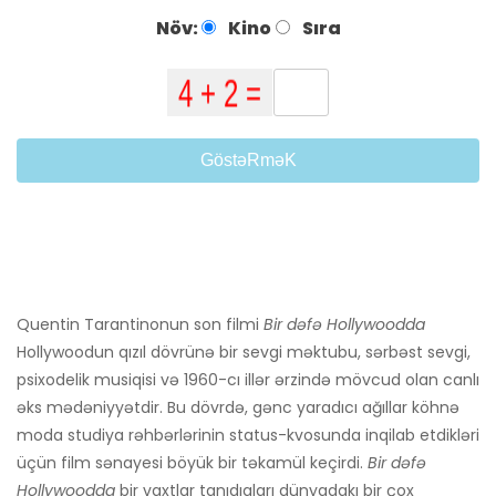
Növ:
Kino
Sıra
GöstəRməK
Quentin Tarantinonun son filmi
Bir dəfə Hollywoodda
Hollywoodun qızıl dövrünə bir sevgi məktubu, sərbəst sevgi,
psixodelik musiqisi və 1960-cı illər ərzində mövcud olan canlı
əks mədəniyyətdir. Bu dövrdə, gənc yaradıcı ağıllar köhnə
moda studiya rəhbərlərinin status-kvosunda inqilab etdikləri
üçün film sənayesi böyük bir təkamül keçirdi.
Bir dəfə
Hollywoodda
bir vaxtlar tanıdıqları dünyadakı bir çox