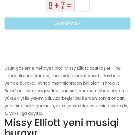
GöstəRməK
Uzun gözləmə nəhayət bitdi Missy Elliott azarkeşlər. The
istedadlı sənətkar beş mahnıdan ibarət yeni bir layihəni
yenicə buraxdı. Ayrıca mahnılarından biri olan “Throw It
Back” adlı bir musiqi videosunu son dərəcə cəlbedici və ruh
yüksəkliyi ilə yayımladı. Azarkeşlər bu illərdən sonra ondan
yeni bir albom görmək çox xoşbəxtdirlər və ümid edirəm ki,
o, yaxşılığa qayıtdı.
Missy Elliott yeni musiqi
buraxır