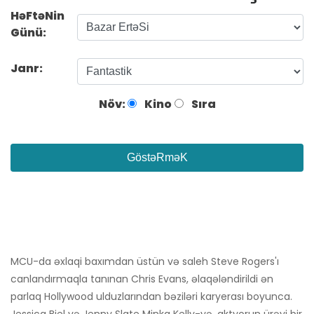
HəFtəNin
Günü:
Janr:
Növ:
Kino
Sıra
GöstəRməK
MCU-da əxlaqi baxımdan üstün və saleh Steve Rogers'ı
canlandırmaqla tanınan Chris Evans, əlaqələndirildi ən
parlaq Hollywood ulduzlarından bəziləri karyerası boyunca.