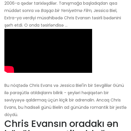
2006-a qədər tarixləşdilər. Tanışmağa başladıqdan qısa
müddət sonra və
Başqa bir Yeniyetmə Film,
Jessica Biel,
Extra-ya verdiyi müsahibədə Chris Evansın təsirli bədənini
şərh etdi. O onda təsirləndisə ...
Bu nöqtədə Chris Evans və Jessica Biel'in bir Sevgililər Günü
ilə paraşütlə atıldıqlarını bilirik - şeyləri həqiqətən bir
səviyyəyə qaldırmaq üçün kiçik bir adrenalin. Ancaq Chris
Evans, bu hadisəli günü Bielin ad günündə romantik bir jestlə
döydü.
Chris Evansın oradakı ən