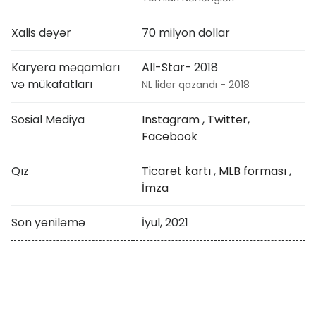
Xalis dəyər
70 milyon dollar
Karyera məqamları
All-Star- 2018
və mükafatları
NL lider qazandı - 2018
Sosial Mediya
Instagram
,
Twitter,
Facebook
Qız
Ticarət kartı
,
MLB forması
,
İmza
Son yeniləmə
İyul, 2021