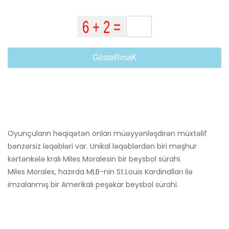
GöstəRməK
Oyunçuların həqiqətən onları müəyyənləşdirən müxtəlif
bənzərsiz ləqəbləri var. Unikal ləqəblərdən biri məşhur
kərtənkələ kralı Miles Moralesin bir beysbol sürahi.
Miles Morales, hazırda MLB-nin St.Louis Kardinalları ilə
imzalanmış bir Amerikalı peşəkar beysbol sürahi.