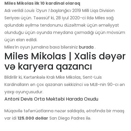
Miles Mikolas ilk 10 kardinal olaraq
Adı verildi
Louis 'Oyun 1 başlanğıcı
2019 Milli Liqa Division
Seriyası üçün. Təəssüf ki, 28 iyul 2020-ci ildə Miles sağ
qolundakı əyilmə tendonunu düzəltmək üçün əməliyyat
olunduğu üçün oyunda meydana çıxmadığı üçün mövsüm
üçün elan edildi.
Miles’in oyun jurnalına baxa bilərsiniz
burada
.
Miles Mikolas | Xalis dəyər
və karyera qazancı
Bildirilir ki, Kərtənkələ Kralı Mike Mikolas, Sent-Luis
Kardinalların ən çox qazanan səkkizinci və MLB-nin 90-cı ən
yaxşı oyunçusudur.
Antoni Devis Orta Məktəbi Harada Oxudu
Müqavilə təfərrüatlarına nəzər saldıqda, ətrafında bir maaş
var idi
125.000 dollar
San Diego Padres ilə.