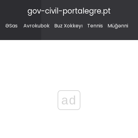
gov-civil-portalegre.pt
ƏSas
Avrokubok
Buz Xokkeyı
Tennis
Müğənni
ad