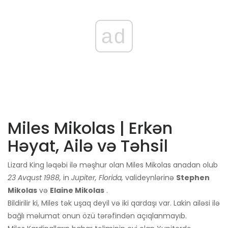
ad
Miles Mikolas | Erkən
Həyat, Ailə və Təhsil
Lizard King ləqəbi ilə məşhur olan Miles Mikolas anadan olub
23 Avqust 1988,
in
Jupiter, Florida,
valideynlərinə
Stephen
Mikolas
və
Elaine Mikolas
.
Bildirilir ki, Miles tək uşaq deyil və iki qardaşı var. Lakin ailəsi ilə
bağlı məlumat onun özü tərəfindən açıqlanmayıb.