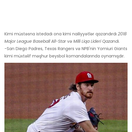
Kimi müstəsna istedadı ona kimi nailiyyətlər qazandırdı
2018
Major League Baseball All-Star
və
Milli Liqa Lideri Qazandı.
-San Diego Padres, Texas Rangers və NPB'nin Yomiuri Giants
kimi müxtəlif məşhur beysbol komandalarında oynamışdır.