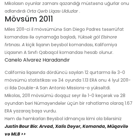
Mikolasın oyunlar zamanı qazandığı müstəsna uğurlar onu
adlandırdı
Orta Qərb Liqası Ulduzlar
.
Mövsüm 2011
Miles 2011-ci il mövsümünə San Diego Padres təsərrüfat
komandası ilə oynamağa başladı,
Yüksək göl Elsinore
fırtınası. A
kiçik liqanın beysbol komandası, Kaliforniya
Liqasının A Sınıfı Qabaqcıl komandası hesab olunur.
Canelo Alvarez Haradandır
California liqasında dördüncü sayılan 12 qurtarma ilə 3-0
mövsümü statistikası və 34 oyunda 1.13 ERA onu 4 İyul 2011-
ci ildə Double-A San Antonio Missions-a yüksəltdi.
Mikolas, 2011 mövsümü doqquz seyr ilə 1-0 keçərək və 28
oyundan bəri Nümayəndələr üçün bir rahatlama olaraq 1.67
ERA yazaraq başa vurdu.
Həm də həmkarları Beysbol idmançısı kimi ola bilərsiniz
Justin Bour Bio: Arvad, Xalis Dəyər, Komanda, Müqavilə
və MLB >>