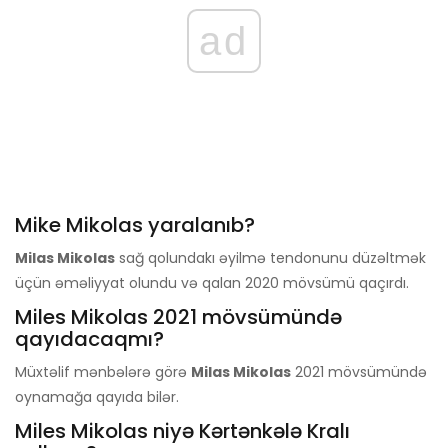
ad
Mike Mikolas yaralanıb?
Milas Mikolas
sağ qolundakı əyilmə tendonunu düzəltmək
üçün əməliyyat olundu və qalan 2020 mövsümü qaçırdı.
Miles Mikolas 2021 mövsümündə
qayıdacaqmı?
Müxtəlif mənbələrə görə
Milas Mikolas
2021 mövsümündə
oynamağa qayıda bilər.
Miles Mikolas niyə Kərtənkələ Kralı