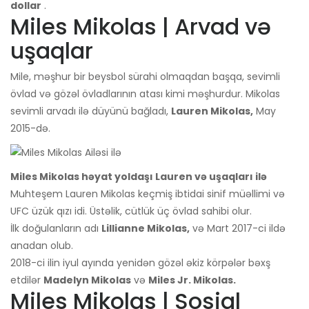
dollar
.
Miles Mikolas | Arvad və
uşaqlar
Mile, məşhur bir beysbol sürahi olmaqdan başqa, sevimli
övlad və gözəl övladlarının atası kimi məşhurdur. Mikolas
sevimli arvadı ilə düyünü bağladı,
Lauren Mikolas,
May
2015-də.
Miles Mikolas həyat yoldaşı Lauren və uşaqları ilə
Muhteşem Lauren Mikolas keçmiş ibtidai sinif müəllimi və
UFC üzük qızı idi. Üstəlik, cütlük üç övlad sahibi olur.
İlk doğulanların adı
Lillianne Mikolas,
və Mart 2017-ci ildə
anadan olub.
2018-ci ilin iyul ayında yenidən gözəl əkiz körpələr bəxş
etdilər
Madelyn Mikolas
və
Miles Jr. Mikolas.
Miles Mikolas | Sosial