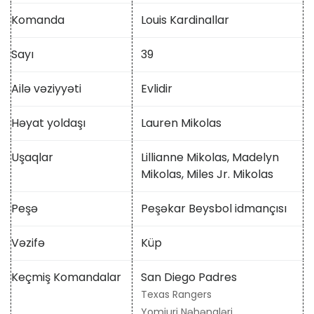
Komanda
Louis Kardinallar
Sayı
39
Ailə vəziyyəti
Evlidir
Həyat yoldaşı
Lauren Mikolas
Uşaqlar
Lillianne Mikolas, Madelyn
Mikolas, Miles Jr. Mikolas
Peşə
Peşəkar Beysbol idmançısı
Vəzifə
Küp
Keçmiş Komandalar
San Diego Padres
Texas Rangers
Yomiuri Nəhəngləri