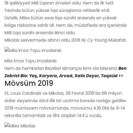
18 qalibiyyəti Milli Liqanın zirvələri oldu. Həm də ilk tətil
faizində bütün yüksək liqa süraşlarına rəhbərlik etdi.
Üstəlik, Miles bütün əsas liqa sürahi arasında ən yüksək
bölgə nisbətinə sahib idi. Həm də, müdafiədə sıra içərisində
Milli Liqa sürahi arasında ikinci oldu.
Mikolas səsvermədə altıncı oldu
2018 NL Cy Young Mükafatı
.
Mila İmza Topu imzalanıb
Həm də həmkarları Beysbol idmançısı kimi ola bilərsiniz
Ben
Zobrist Bio: Yaş, Karyera, Arvad, Xalis Dəyər, Təqaüd >>
Mövsüm 2019
St, Louis Cardinals və Mikolas, 26 Fevral 2019'da 68 milyon
dollar dəyərində dörd illik bir uzatma barədə razılığa gəldilər.
2019 müntəzəm mövsümündə, mövsümü 4.16 ERA ilə 9-14
rekordla tamamladı və 184 atışdan 144'ü vurdu.