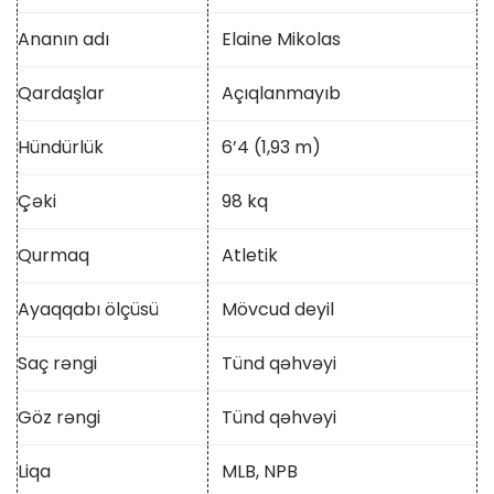
Ananın adı
Elaine Mikolas
Qardaşlar
Açıqlanmayıb
Hündürlük
6’4 (1,93 m)
Çəki
98 kq
Qurmaq
Atletik
Ayaqqabı ölçüsü
Mövcud deyil
Saç rəngi
Tünd qəhvəyi
Göz rəngi
Tünd qəhvəyi
Liqa
MLB, NPB