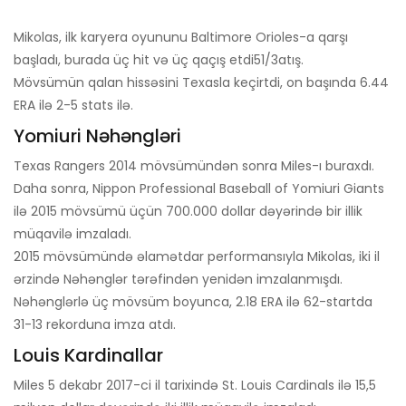
Mikolas, ilk karyera oyununu Baltimore Orioles-a qarşı
başladı, burada üç hit və üç qaçış etdi
5
1/3
atış.
Mövsümün qalan hissəsini Texasla keçirtdi, on başında 6.44
ERA ilə 2-5 stats ilə.
Yomiuri Nəhəngləri
Texas Rangers 2014 mövsümündən sonra Miles-ı buraxdı.
Daha sonra, Nippon Professional Baseball of Yomiuri Giants
ilə 2015 mövsümü üçün 700.000 dollar dəyərində bir illik
müqavilə imzaladı.
2015 mövsümündə əlamətdar performansıyla Mikolas, iki il
ərzində Nəhənglər tərəfindən yenidən imzalanmışdı.
Nəhənglərlə üç mövsüm boyunca, 2.18 ERA ilə 62-startda
31-13 rekorduna imza atdı.
Louis Kardinallar
Miles 5 dekabr 2017-ci il tarixində St. Louis Cardinals ilə 15,5