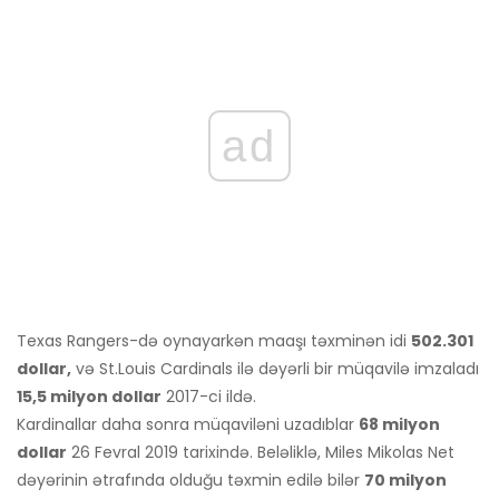
ad
Texas Rangers-də oynayarkən maaşı təxminən idi
502.301
dollar,
və St.Louis Cardinals ilə dəyərli bir müqavilə imzaladı
15,5 milyon dollar
2017-ci ildə.
Kardinallar daha sonra müqaviləni uzadıblar
68 milyon
dollar
26 Fevral 2019 tarixində. Beləliklə, Miles Mikolas Net
dəyərinin ətrafında olduğu təxmin edilə bilər
70 milyon