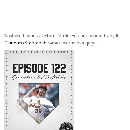
Dəstəklə böyüdüyü Miami Marlins-ə qarşı oynadı. Üzləşdi
Giancarlo Stanton
ilk zərbəsi olaraq evə qaçdı.