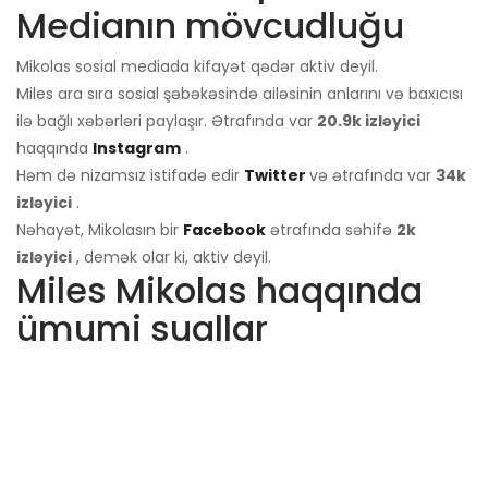
Medianın mövcudluğu
Mikolas sosial mediada kifayət qədər aktiv deyil.
Miles ara sıra sosial şəbəkəsində ailəsinin anlarını və baxıcısı
ilə bağlı xəbərləri paylaşır. Ətrafında var
20.9k izləyici
haqqında
Instagram
.
Həm də nizamsız istifadə edir
Twitter
və ətrafında var
34k
izləyici
.
Nəhayət, Mikolasın bir
Facebook
ətrafında səhifə
2k
izləyici
, demək olar ki, aktiv deyil.
Miles Mikolas haqqında
ümumi suallar