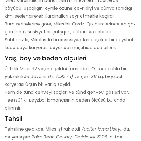
Miles Kardinalların bahar təliminin evi olan Yupiterdə
böyüdü. Uşaqlığını eynilə özünə çevrildiyi və dünya tanıdığı
kimi səsləndirərək Kardinalları seyr etməklə keçirdi.
Bürc xəritələrinə görə, Miles bir Qızdır. Qız bürclərində ən çox
görülən xüsusiyyətlər çalışqan, etibarlı və səbrlidir.
Şübhəsiz ki, Mikolasda bu xüsusiyyətləri peşəkar bir beysbol
küpü boyu karyerası boyunca müşahidə edə bilərik.
Yaş, boy və bədən ölçüləri
Üstəlik Miles 32 yaşına gəldi
il
[cari ildə]. O, təəccüblü bir
yüksəklikdə dayanır
6’4 (1,93 m)
və çəki
98 kq,
beysbol
karyerası üçün bir varlıq sayıldı.
Həm də tünd qəhvəyi saçları və tünd qəhvəyi gözləri var.
Təəssüf ki, Beyzbol idmançısının bədən ölçüsü bu anda
bilinmir.
Təhsil
Təhsilinə gəldikdə, Miles iştirak etdi
Yupiter İcma Liseyi,
da,-
də yerləşən
Palm Beah County, Florida
və 2006-cı ildə