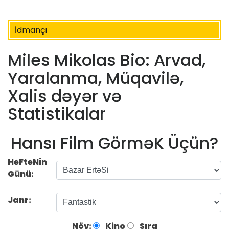
İdmançı
Miles Mikolas Bio: Arvad,
Yaralanma, Müqavilə,
Xalis dəyər və
Statistikalar
Hansı Film GörməK Üçün?
HəFtəNin
Günü:
Janr:
Növ:
Kino
Sıra