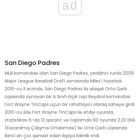
ad
San Diego Padres
MLB komandası olan San Diego Padres, yeddinci turda 2009
Major League Baseball Draft əsnasında Miles'ı hazırladı.
2010-cu il ərzində, San Diego Padres ilə əlaqəli Orta Qərb
Liqasında oynayan bir A Sınıfı Kiçik Liqa Beysbol komandası
Fort Wayne TinCaps üçün bir rahatlayıcı olaraq sahəyə girdi.
2010-cu ildə Fort Wayne TinCaps ilə etdiyi oyunda,
statistikası 6-da 13 qazanc və toplamda 60 oyunda 2.20 ERA
(Kazanılmış Çalışma Ortalaması) ilə Orta Qərb Liqasında
ikinci ən çox qənaət edən liqaya liderlik etdi.