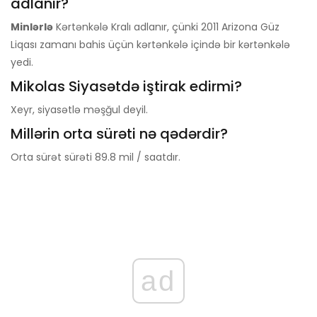
adlanır?
Minlərlə
Kərtənkələ Kralı adlanır, çünki 2011 Arizona Güz
Liqası zamanı bahis üçün kərtənkələ içində bir kərtənkələ
yedi.
Mikolas Siyasətdə iştirak edirmi?
Xeyr, siyasətlə məşğul deyil.
Millərin orta sürəti nə qədərdir?
Orta sürət sürəti 89.8 mil / saatdır.
ad