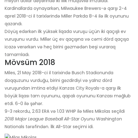
milyon dollar dəyərində iki illik müqavilə imzaladı.
Kardinallarda oynayarkən, Milwaukee Brewers-ə qarşı 2-4
aprel 2018-ci il tarixlərində Miller Parkda 8-4 ilə ilk oyununu
qazandı.
Döyüş edərkən ilk yüksək liqada vuruşu üçün iki qaçışlı ev
vuruşunu vurdu. Millər üç ev qaçışına və cəmi dörd qaçışa
icazə verərkən və heç birini gəzmədən beşi vuraraq
tamamladı.
Mövsüm 2018
Miles, 21 May 2018-ci il tarixində Busch Stadionunda
doqquzunu vurduğu, birini gəzdirdiyi və yalnız dörd
vuruşundan imtina etdiyi Kanzas City Royals-a qarşı ilk
böyük liqası tam oyununu, qapalı oyununu Kanzası məğlub
etdi. 6-0 ilə şəhər.
9-3 rekordu, 2.63 ERA və 1.03 WHIP ilə Miles Mikolas seçildi
2018 Major League Baseball All-Star Oyunu
Washington
Nationals tərəfindən. İlk All-Star seçimi idi.