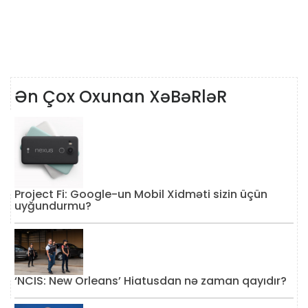
Ən Çox Oxunan XəBəRləR
Project Fi: Google-un Mobil Xidməti sizin üçün
uyğundurmu?
‘NCIS: New Orleans’ Hiatusdan nə zaman qayıdır?