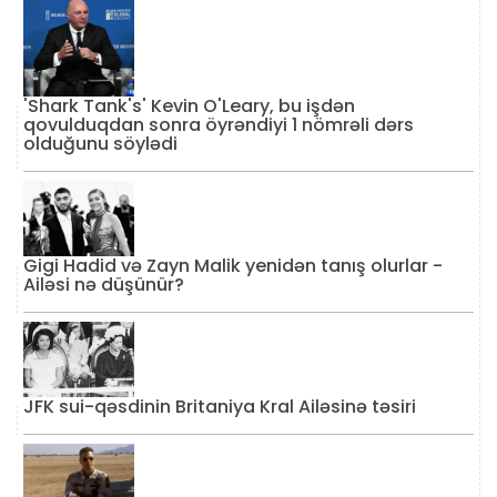
'Shark Tank's' Kevin O'Leary, bu işdən
qovulduqdan sonra öyrəndiyi 1 nömrəli dərs
olduğunu söylədi
Gigi Hadid və Zayn Malik yenidən tanış olurlar -
Ailəsi nə düşünür?
JFK sui-qəsdinin Britaniya Kral Ailəsinə təsiri