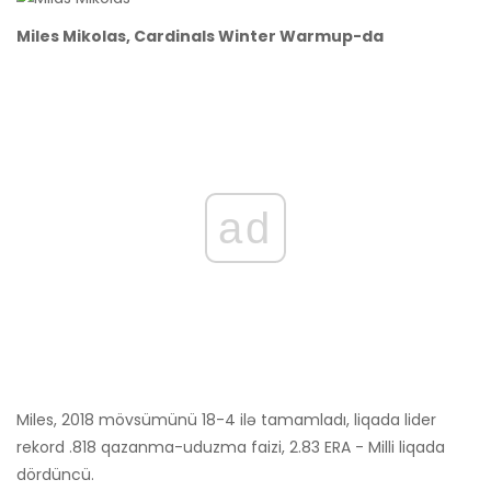
Miles Mikolas, Cardinals Winter Warmup-da
ad
Miles, 2018 mövsümünü 18-4 ilə tamamladı, liqada lider
rekord .818 qazanma-uduzma faizi, 2.83 ERA - Milli liqada
dördüncü.