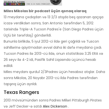
Miles Mikolas bir podcast üçün qonaq olaraq
13 meydana çıxdıqdan və 13 2/3 atışda beş qazanan qaçışa
icazə verdikdən sonra, San Antonio tərəfindən 5, 2012
tarixində Triple-A Tucson Padres'e (San Diego Padres üçün
Üçlü bir tərəfdaş) göndərildi.
Bununla birlikdə, 5 iyul 2012-ci ildə geri çağrıldı və Tuscon
sahillərinə qayıtmadan əvvəl daha iki dəfə meydana çıxdı.
Tucson Padres ilə 2013-cü ildə, onun statistikası 3.25 ERA və
26 seyv ilə 4-2 idi, Pasifik Sahil Liqasında üçüncü hesab
edildi.
Miles meydanı qurdu
1 2/3
Padres üçün hesabsız atışlar. Daha
sonra Mikolas, 20 Noyabr 2013-cü ildə Padres tərəfindən
tapşırıq üçün ayrıldı.
Texas Rangers
2013 mövsümündən sonra Padres Milləri Pittsburgh Pirates
və Jeff Decker-ə satdı
Alex Dickerson
.