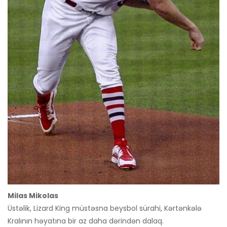
Milas Mikolas
Üstəlik, Lizard King müstəsna beysbol sürahi, Kərtənkələ
Kralının həyatına bir az daha dərindən dalaq.