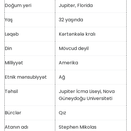
Doğum yeri
Jupiter, Florida
Yaş
32 yaşında
Ləqəb
Kərtənkələ kralı
Din
Mövcud deyil
Milliyyət
Amerika
Etnik mənsubiyyət
Ağ
Təhsil
Jupiter İcma Liseyi, Nova
Güneydoğu Universiteti
Bürclər
Qız
Atanın adı
Stephen Mikolas