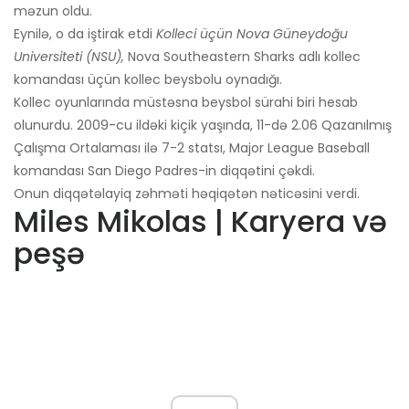
məzun oldu.
Eynilə, o da iştirak etdi
Kolleci üçün Nova Güneydoğu
Universiteti (NSU),
Nova Southeastern Sharks adlı kollec
komandası üçün kollec beysbolu oynadığı.
Kollec oyunlarında müstəsna beysbol sürahi biri hesab
olunurdu. 2009-cu ildəki kiçik yaşında, 11-də 2.06 Qazanılmış
Çalışma Ortalaması ilə 7-2 statsı, Major League Baseball
komandası San Diego Padres-in diqqətini çəkdi.
Onun diqqətəlayiq zəhməti həqiqətən nəticəsini verdi.
Miles Mikolas | Karyera və
peşə