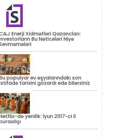
C&J Enerji Xidmətləri Qazancları:
İnvestorların Bu Nəticələri Niyə
Sevməmələri
Bu populyar ev əşyalarındakı son
istifadə tarixini gözardı edə bilərsiniz
Netflix-də yenilik: İyun 2017-ci il
buraxılışı