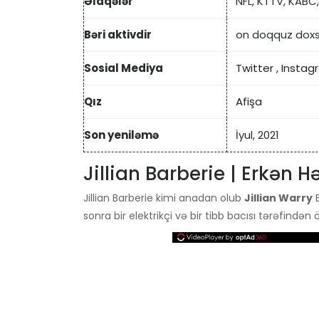
Əlaqələr
NFL, KTTV, KABC
Bəri aktivdir
on doqquz dox
Sosial Mediya
Twitter
,
Instag
Qız
Afişa
Son yeniləmə
İyul, 2021
Jillian Barberie | Erkən Hə
Jillian Barberie kimi anadan olub
Jillian Warry
B
sonra bir elektrikçi və bir tibb bacısı tərəfindən