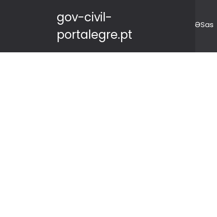
gov-civil-
ƏSas
portalegre.pt