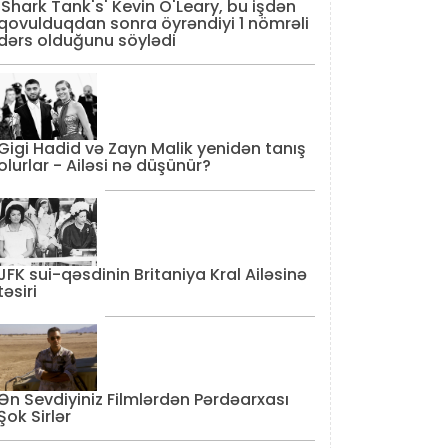
'Shark Tank's' Kevin O'Leary, bu işdən
qovulduqdan sonra öyrəndiyi 1 nömrəli
dərs olduğunu söylədi
Gigi Hadid və Zayn Malik yenidən tanış
olurlar - Ailəsi nə düşünür?
JFK sui-qəsdinin Britaniya Kral Ailəsinə
təsiri
Ən Sevdiyiniz Filmlərdən Pərdəarxası
Şok Sirlər