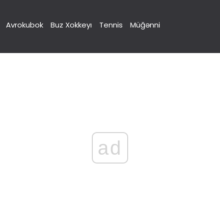
Avrokubok
Buz Xokkeyı
Tennis
Müğənni
ad