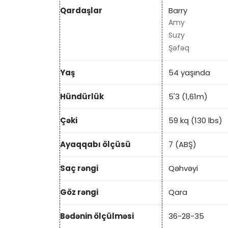
Qardaşlar
Barry
Amy
Suzy
Şəfəq
Yaş
54 yaşında
Hündürlük
5'3 (1,61m)
Çəki
59 kq (130 lbs)
Ayaqqabı ölçüsü
7 (ABŞ)
Saç rəngi
Qəhvəyi
Göz rəngi
Qara
Bədənin ölçülməsi
36-28-35