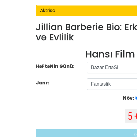
Aktrisa
Jillian Barberie Bio: E
və Evlilik
Hansı Fil
HəFtəNin Günü:
Janr:
Növ: