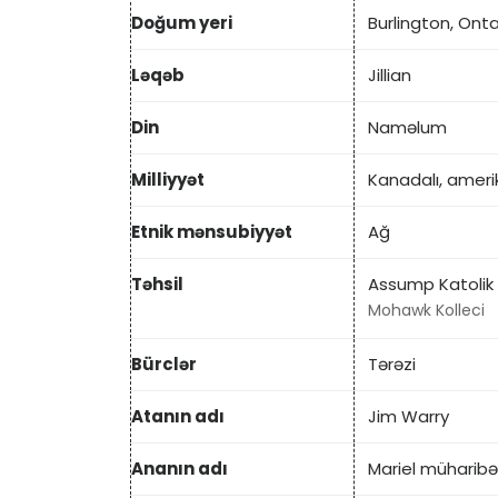
Doğum yeri
Burlington, Ont
Ləqəb
Jillian
Din
Naməlum
Milliyyət
Kanadalı, amerik
Etnik mənsubiyyət
Ağ
Təhsil
Assump Katolik
Mohawk Kolleci
Bürclər
Tərəzi
Atanın adı
Jim Warry
Ananın adı
Mariel müharibə