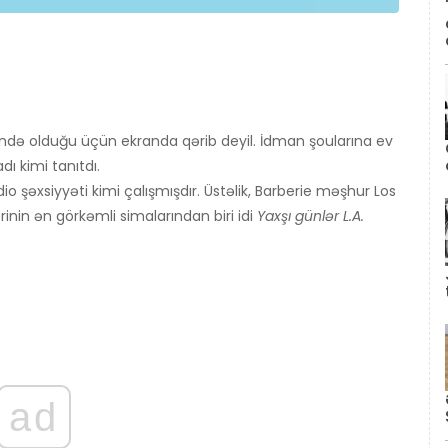
ndə olduğu üçün ekranda qərib deyil. İdman şoularına ev
ı kimi tanıtdı.
dio şəxsiyyəti kimi çalışmışdır. Üstəlik, Barberie məşhur Los
inin ən görkəmli simalarından biri idi
Yaxşı günlər L.A.
ad