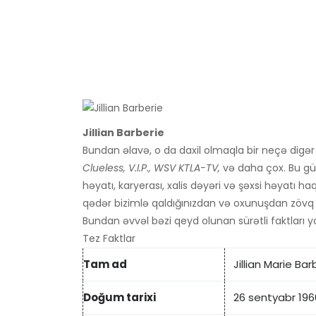
Jillian Barberie
Bundan əlavə, o da daxil olmaqla bir neçə digə
Clueless, V.I.P., WSV KTLA-TV,
və daha çox. Bu gün
həyatı, karyerası, xalis dəyəri və şəxsi həyatı h
qədər bizimlə qaldığınızdan və oxunuşdan zövq 
Bundan əvvəl bəzi qeyd olunan sürətli faktları yo
Tez Faktlar
Tam ad
Jillian Marie Ba
Doğum tarixi
26 sentyabr 196