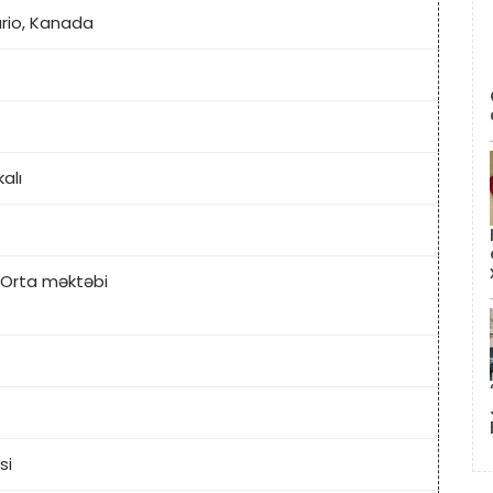
ario, Kanada
alı
 Orta məktəbi
si