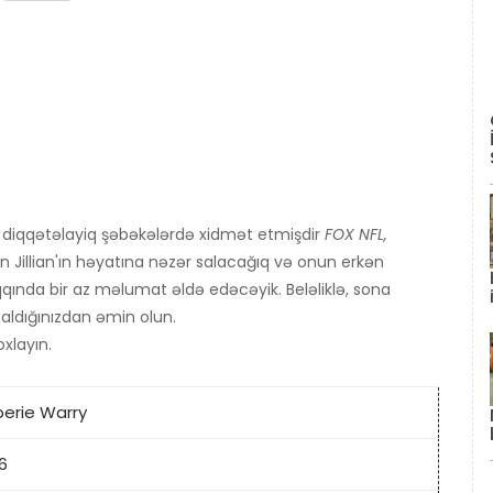
r diqqətəlayiq şəbəkələrdə xidmət etmişdir
FOX NFL,
 Jillian'ın həyatına nəzər salacağıq və onun erkən
aqqında bir az məlumat əldə edəcəyik. Beləliklə, sona
aldığınızdan əmin olun.
xlayın.
rberie Warry
6