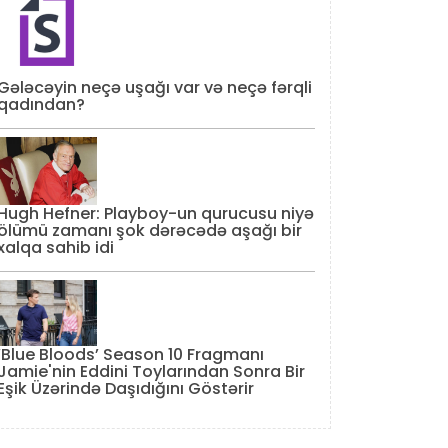
Gələcəyin neçə uşağı var və neçə fərqli
qadından?
Hugh Hefner: Playboy-un qurucusu niyə
ölümü zamanı şok dərəcədə aşağı bir
xalqa sahib idi
‘Blue Bloods’ Season 10 Fragmanı
Jamie'nin Eddini Toylarından Sonra Bir
Eşik Üzərində Daşıdığını Göstərir