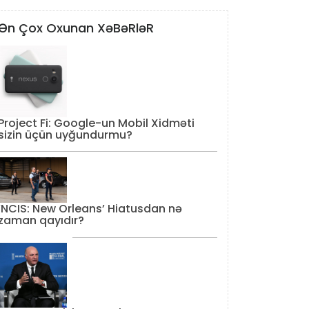
Ən Çox Oxunan XəBəRləR
Project Fi: Google-un Mobil Xidməti
sizin üçün uyğundurmu?
‘NCIS: New Orleans’ Hiatusdan nə
zaman qayıdır?