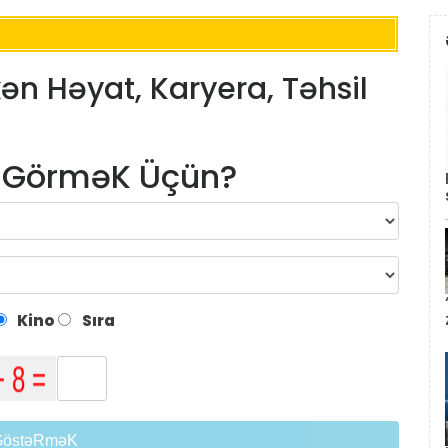
rkən Həyat, Karyera, Təhsil
m GörməK Üçün?
Kino
Sıra
GöstəRməK