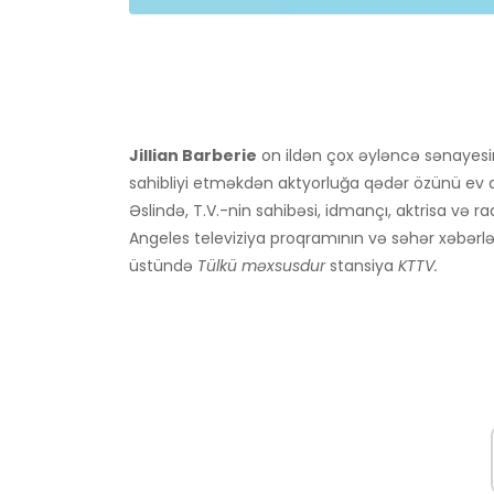
Jillian Barberie
on ildən çox əyləncə sənayesi
sahibliyi etməkdən aktyorluğa qədər özünü ev ad
Əslində, T.V.-nin sahibəsi, idmançı, aktrisa və ra
Angeles televiziya proqramının və səhər xəbərlər
üstündə
Tülkü məxsusdur
stansiya
KTTV.