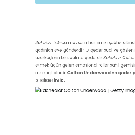
Bakalavr
23-cü mövsüm hamımızı şübhə altında
qadınları evə göndərdi? O qədər sual və gözlənilm
azarkeşlərin bir sualı nə qədərdir
Bakalavr Colt
etmək üçün gələn emosional roller sahil gəmi
məntiqli olardı.
Colton Underwood nə qədər p
bildiklərimiz
.