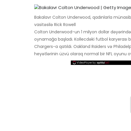
Bakalavr Colton Underwood, qadınlarla münasibə
vasitəsilə Rick Rowell
Colton Underwood-un 1 milyon dollar dəyərində sə
oynamağa başladı. Kollecdəki futbol karyerası
Chargers-a qatıldı. Oakland Raiders və Philade
heyətlərinin üzvü olaraq normal bir NFL oyunu