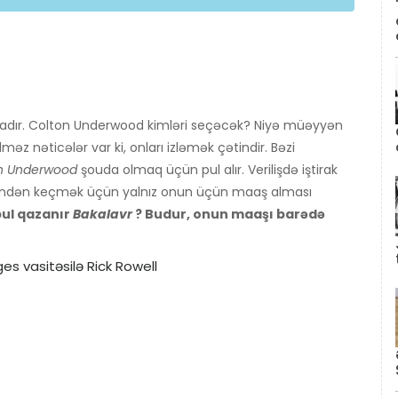
dır. Colton Underwood kimləri seçəcək? Niyə müəyyən
əz nəticələr var ki, onları izləmək çətindir. Bəzi
on Underwood
şouda olmaq üçün pul alır. Verilişdə iştirak
sindən keçmək üçün yalnız onun üçün maaş alması
ul qazanır
Bakalavr
? Budur, onun maaşı barədə