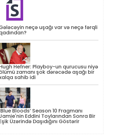
Gələcəyin neçə uşağı var və neçə fərqli
qadından?
Hugh Hefner: Playboy-un qurucusu niyə
ölümü zamanı şok dərəcədə aşağı bir
xalqa sahib idi
‘Blue Bloods’ Season 10 Fragmanı
Jamie'nin Eddini Toylarından Sonra Bir
Eşik Üzərində Daşıdığını Göstərir