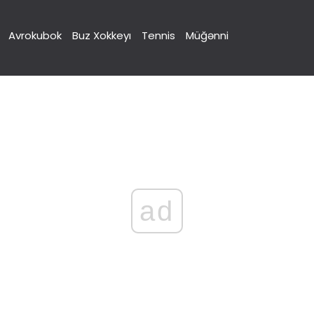
Avrokubok
Buz Xokkeyı
Tennis
Müğənni
ad