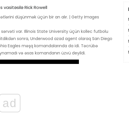
tlərini düşünmək üçün bir an alır. | Getty Images
rvəti var. Illinois State University üçün kollec futbolu
 bitdikdən sonra, Underwood azad agent olaraq San Diego
lphia Eagles məşq komandalarında da idi. Təcrübə
 oynamadı və əsas komandanın üzvü deyildi.
ad