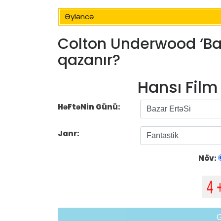
Əyləncə
Colton Underwood ‘Ba
qazanır?
Hansı Fil
HəFtəNin Günü:
Janr:
Növ: