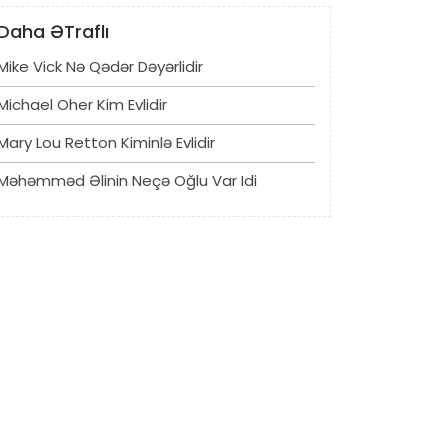
Daha ƏTraflı
Mike Vick Nə Qədər Dəyərlidir
Michael Oher Kim Evlidir
Mary Lou Retton Kiminlə Evlidir
Məhəmməd Əlinin Neçə Oğlu Var Idi