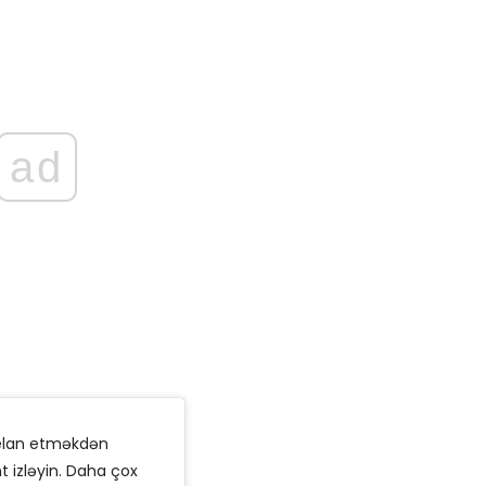
ad
t elan etməkdən
 izləyin. Daha çox