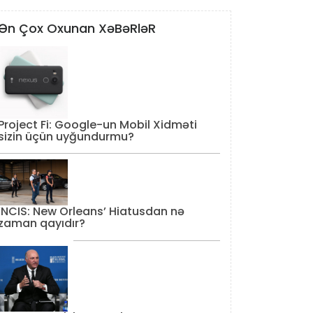
Ən Çox Oxunan XəBəRləR
Project Fi: Google-un Mobil Xidməti
sizin üçün uyğundurmu?
‘NCIS: New Orleans’ Hiatusdan nə
zaman qayıdır?