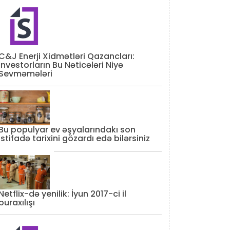
C&J Enerji Xidmətləri Qazancları:
İnvestorların Bu Nəticələri Niyə
Sevməmələri
Bu populyar ev əşyalarındakı son
istifadə tarixini gözardı edə bilərsiniz
Netflix-də yenilik: İyun 2017-ci il
buraxılışı