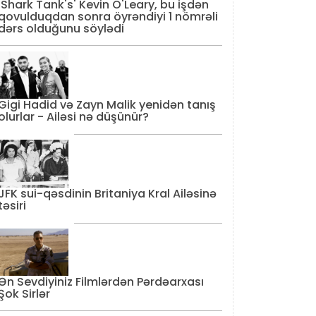
'Shark Tank's' Kevin O'Leary, bu işdən
qovulduqdan sonra öyrəndiyi 1 nömrəli
dərs olduğunu söylədi
Gigi Hadid və Zayn Malik yenidən tanış
olurlar - Ailəsi nə düşünür?
JFK sui-qəsdinin Britaniya Kral Ailəsinə
təsiri
Ən Sevdiyiniz Filmlərdən Pərdəarxası
Şok Sirlər