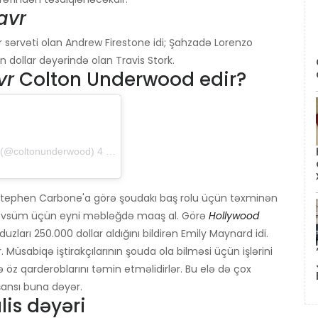
avr
r sərvəti olan Andrew Firestone idi; Şahzadə Lorenzo
on dollar dəyərində olan Travis Stork.
vr
Colton Underwood edir?
@coltonunderwood) 4 Fevral 2019 tarixində 17:19 PST
Stephen Carbone'a görə şoudakı baş rolu üçün təxminən
süm üçün eyni məbləğdə maaş al. Görə
Hollywood
duzları 250.000 dollar aldığını bildirən Emily Maynard idi.
ir. Müsabiqə iştirakçılarının şouda ola bilməsi üçün işlərini
 öz qarderoblarını təmin etməlidirlər. Bu elə də çox
ansı buna dəyər.
is dəyəri