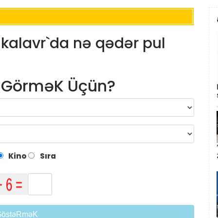
kalavr`da nə qədər pul
m GörməK Üçün?
Kino
Sıra
GöstəRməK