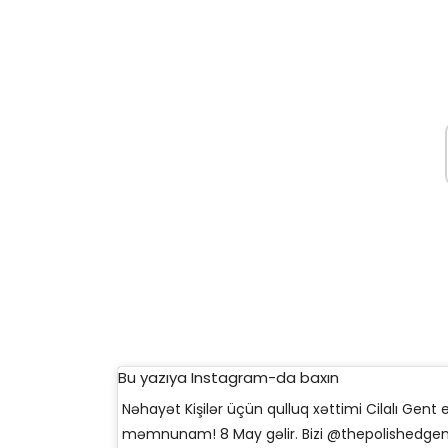
Bu yazıya Instagram-da baxın
Nəhayət Kişilər üçün qulluq xəttimi Cilalı Gen
məmnunam! 8 May gəlir. Bizi @thepolishedgent