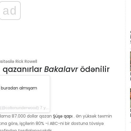
ad
təsilə Rick Rowell
l qazanırlar
Bakalavr
ödənilir
i, buradan almışam
@coltonunderwood) 7 yanvar 2019-cu il, saat 17: 05-də PST
talama 87.000 dollar qazan
Şüşə qapı
. Ən yüksək təxmin
ına görə, işçilərin 80% -i ABC-ni bir dostuna tövsiyə
ərəfindən təsdiqlənəcəkdir.