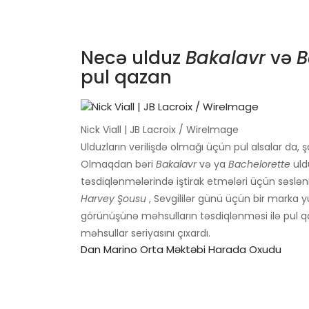
Necə ulduz
Bakalavr
və
B
pul qazan
Nick Viall | JB Lacroix / WireImage
Ulduzların verilişdə olmağı üçün pul alsalar da,
Olmaqdan bəri
Bakalavr
və ya
Bachelorette
uldu
təsdiqlənmələrində iştirak etmələri üçün səsləni
Harvey Şousu
, Sevgililər günü üçün bir marka 
görünüşünə məhsulların təsdiqlənməsi ilə pul qaz
məhsullar seriyasını çıxardı.
Dan Marino Orta Məktəbi Harada Oxudu