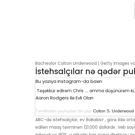
Bacheolor Colton Underwood | Getty Images vasi
İstehsalçılar nə qədər pu
Bu yazıya Instagram-da baxın
Təşəkkür edirəm Chris .... amma düşünürəm k
Aaron Rodgers Ilə Evli Olan
Tərəfindən paylaşılan bir yazı
Colton S. Underwood
(
ABC-də istehsalçılar, ev
Bakalavr
, görə ildə or
edilən maaş təxminən 121.000 dollardır. Veb sayt
edəcək və 90% -i şirkətin baş icraçı direktoru t