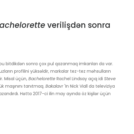
achelorette
verilişdən sonra
 şou bitdikdən sonra çox pul qazanmaq imkanları da var.
zların profilini yüksəldir, markalar tez-tez məhsulların
r. Misal üçün,
Bachelorette
Rachel Lindsay açıq idi
Steve
yük maşınını tanıtmaq.
Bakalavr
'In Nick Viall da televiziya
andırdı. Hətta 2017-ci ilin may ayında öz kişilər üçün