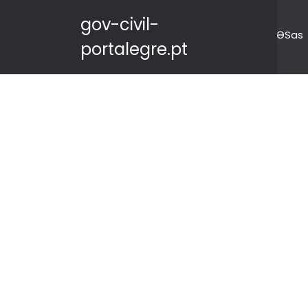
gov-civil-
ƏSas
portalegre.pt