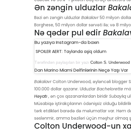
Ən zəngin ulduzlar
Bakal
Bəzi ən zəngin ulduzlar
Bakalavr
50 milyon dolla
Borghese, 50 milyon dollar sərvəti ilə; və 8 mily
Nə qədər pul edir
Bakala
Bu yazıya Instagram-da baxın
SPOILER AERT: Taylanda aşiq oldum
Tərəfindən paylaşılan bir yazı
Colton S. Underwood
(
Dan Marino Miami Delfinlərinin Neçə Yaşı Var
Bakalavr
Colton Underwood, əyləncəli blogger 
100.000 dollar qazanır. Ulduzlar
Bachelorette
möv
Həyatı
, ən çox qazananlardan biridir
Subaylıq
ul
Müsabiqə iştirakçılarının ödənişsiz olduğu bildiril
tərk etdikləri barədə də məlumatlar var. Həm də
səslənmir, amma bəziləri üçün məşhur olmaq ş
Colton Underwood-un xal