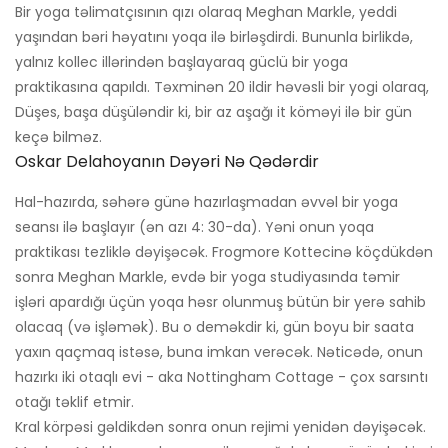
Bir yoga təlimatçısının qızı olaraq Meghan Markle, yeddi
yaşından bəri həyatını yoqa ilə birləşdirdi. Bununla birlikdə,
yalnız kollec illərindən başlayaraq güclü bir yoga
praktikasına qapıldı. Təxminən 20 ildir həvəsli bir yogi olaraq,
Düşes, başa düşüləndir ki, bir az aşağı it köməyi ilə bir gün
keçə bilməz.
Oskar Delahoyanın Dəyəri Nə Qədərdir
Hal-hazırda, səhərə günə hazırlaşmadan əvvəl bir yoga
seansı ilə başlayır (ən azı 4: 30-da). Yəni onun yoqa
praktikası tezliklə dəyişəcək. Frogmore Kottecinə köçdükdən
sonra Meghan Markle, evdə bir yoga studiyasında təmir
işləri apardığı üçün yoqa həsr olunmuş bütün bir yerə sahib
olacaq (və işləmək). Bu o deməkdir ki, gün boyu bir saata
yaxın qaçmaq istəsə, buna imkan verəcək. Nəticədə, onun
hazırkı iki otaqlı evi - aka Nottingham Cottage - çox sarsıntı
otağı təklif etmir.
Kral körpəsi gəldikdən sonra onun rejimi yenidən dəyişəcək.