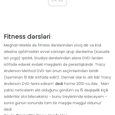
Fitness dərsləri
Meghan Markle də fitness dərslərindən zövq alır və kral
ailəsinə qatılmadan əvvəl vaxtaşırı qrup dərslərinə (xüsusilə
isti yoga) qatıldı. Studiya dərslərindən əlavə DVD-lərdən
istifadə edərək evdəki məşqlərin də pərəstişkarıdır. Tracy
Anderson Method DVD-ləri onun seçimlərindən biridir
(təxminən 10 ildir istifadə edir!). 'Demək olar ki, altı ildir Tracy
Anderson DVD-lərini edirəm'
dedi
Forma
2013-cü ildə
.
'Mən
yalnız nəticələrin əla olduğunu gördüm və 15 dəqiqəlik kiçik
addımlar ata biləcəksiniz - bunu treylerimdə edəcəyəm -
sonra günün sonunda tam bir məşqlə məşğul oldunuz'
dedi.