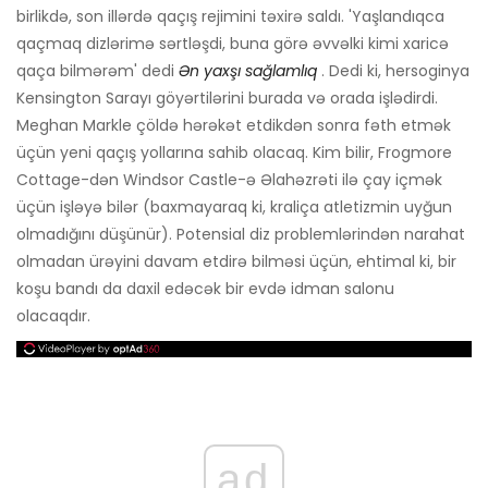
birlikdə, son illərdə qaçış rejimini təxirə saldı. 'Yaşlandıqca
qaçmaq dizlərimə sərtləşdi, buna görə əvvəlki kimi xaricə
qaça bilmərəm' dedi
Ən yaxşı sağlamlıq
. Dedi ki, hersoginya
Kensington Sarayı göyərtilərini burada və orada işlədirdi.
Meghan Markle çöldə hərəkət etdikdən sonra fəth etmək
üçün yeni qaçış yollarına sahib olacaq. Kim bilir, Frogmore
Cottage-dən Windsor Castle-ə Əlahəzrəti ilə çay içmək
üçün işləyə bilər (baxmayaraq ki, kraliça atletizmin uyğun
olmadığını düşünür). Potensial diz problemlərindən narahat
olmadan ürəyini davam etdirə bilməsi üçün, ehtimal ki, bir
koşu bandı da daxil edəcək bir evdə idman salonu
olacaqdır.
ad