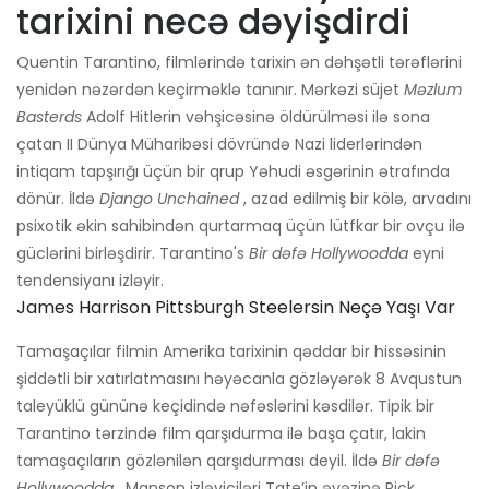
tarixini necə dəyişdirdi
Quentin Tarantino, filmlərində tarixin ən dəhşətli tərəflərini
yenidən nəzərdən keçirməklə tanınır. Mərkəzi süjet
Məzlum
Basterds
Adolf Hitlerin vəhşicəsinə öldürülməsi ilə sona
çatan II Dünya Müharibəsi dövründə Nazi liderlərindən
intiqam tapşırığı üçün bir qrup Yəhudi əsgərinin ətrafında
dönür. İldə
Django Unchained
, azad edilmiş bir kölə, arvadını
psixotik əkin sahibindən qurtarmaq üçün lütfkar bir ovçu ilə
güclərini birləşdirir. Tarantino's
Bir dəfə Hollywoodda
eyni
tendensiyanı izləyir.
James Harrison Pittsburgh Steelersin Neçə Yaşı Var
Tamaşaçılar filmin Amerika tarixinin qəddar bir hissəsinin
şiddətli bir xatırlatmasını həyəcanla gözləyərək 8 Avqustun
taleyüklü gününə keçidində nəfəslərini kəsdilər. Tipik bir
Tarantino tərzində film qarşıdurma ilə başa çatır, lakin
tamaşaçıların gözlənilən qarşıdurması deyil. İldə
Bir dəfə
Hollywoodda
, Manson izləyiciləri Tate’in əvəzinə Rick