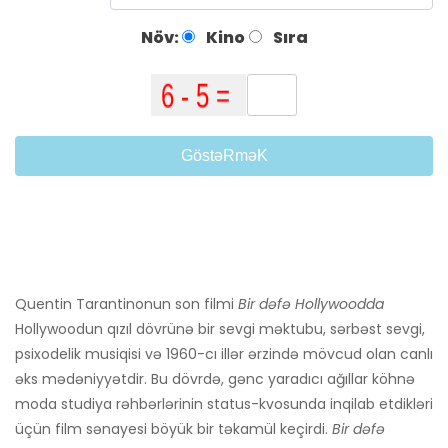
Növ:
Kino
Sıra
GöstəRməK
Quentin Tarantinonun son filmi
Bir dəfə Hollywoodda
Hollywoodun qızıl dövrünə bir sevgi məktubu, sərbəst sevgi,
psixodelik musiqisi və 1960-cı illər ərzində mövcud olan canlı
əks mədəniyyətdir. Bu dövrdə, gənc yaradıcı ağıllar köhnə
moda studiya rəhbərlərinin status-kvosunda inqilab etdikləri
üçün film sənayesi böyük bir təkamül keçirdi.
Bir dəfə