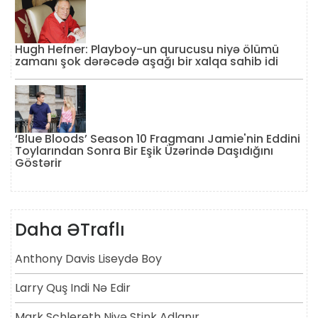
Hugh Hefner: Playboy-un qurucusu niyə ölümü
zamanı şok dərəcədə aşağı bir xalqa sahib idi
‘Blue Bloods’ Season 10 Fragmanı Jamie'nin Eddini
Toylarından Sonra Bir Eşik Üzərində Daşıdığını
Göstərir
Daha ƏTraflı
Anthony Davis Liseydə Boy
Larry Quş Indi Nə Edir
Mark Schlereth Niyə Stink Adlanır