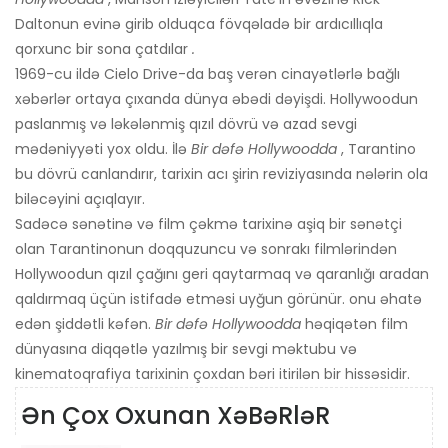
Daltonun evinə girib olduqca fövqəladə bir ardıcıllıqla
qorxunc bir sona çatdılar
.
1969-cu ildə Cielo Drive-da baş verən cinayətlərlə bağlı
xəbərlər ortaya çıxanda dünya əbədi dəyişdi. Hollywoodun
paslanmış və ləkələnmiş qızıl dövrü və azad sevgi
mədəniyyəti yox oldu. İlə
Bir dəfə Hollywoodda
, Tarantino
bu dövrü canlandırır, tarixin acı şirin reviziyasında nələrin ola
biləcəyini açıqlayır.
Sadəcə sənətinə və film çəkmə tarixinə aşiq bir sənətçi
olan Tarantinonun doqquzuncu və sonrakı filmlərindən
Hollywoodun qızıl çağını geri qaytarmaq və qaranlığı aradan
qaldırmaq üçün istifadə etməsi uyğun görünür. onu əhatə
edən şiddətli kəfən.
Bir dəfə Hollywoodda
həqiqətən film
dünyasına diqqətlə yazılmış bir sevgi məktubu və
kinematoqrafiya tarixinin çoxdan bəri itirilən bir hissəsidir.
Ən Çox Oxunan XəBəRləR