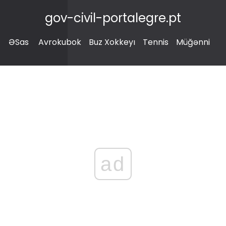
gov-civil-portalegre.pt
ƏSas
Avrokubok
Buz Xokkeyı
Tennis
Müğənni
ad