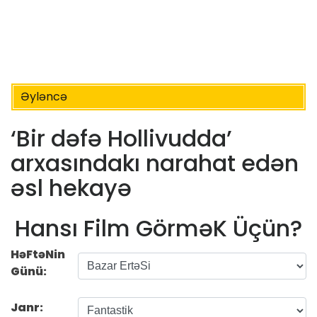
Əyləncə
‘Bir dəfə Hollivudda’
arxasındakı narahat edən
əsl hekayə
Hansı Film GörməK Üçün?
HəFtəNin
Günü:
Janr: