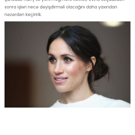
sonra işləri necə dəyişdirməli olacağını daha yaxından
nəzərdən keçiririk.