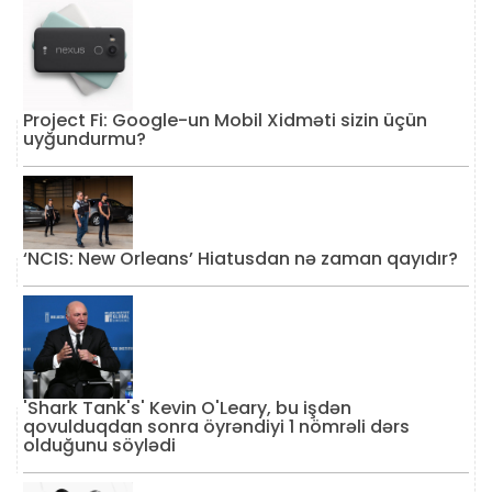
Project Fi: Google-un Mobil Xidməti sizin üçün
uyğundurmu?
‘NCIS: New Orleans’ Hiatusdan nə zaman qayıdır?
'Shark Tank's' Kevin O'Leary, bu işdən
qovulduqdan sonra öyrəndiyi 1 nömrəli dərs
olduğunu söylədi