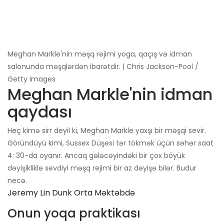
Meghan Markle'nin məşq rejimi yoga, qaçış və idman
salonunda məşqlərdən ibarətdir. | Chris Jackson-Pool /
Getty Images
Meghan Markle'nin idman
qaydası
Heç kimə sirr deyil ki, Meghan Markle yaxşı bir məşqi sevir.
Göründüyü kimi, Sussex Düşesi tər tökmək üçün səhər saat
4: 30-da oyanır. Ancaq gələcəyindəki bir çox böyük
dəyişikliklə sevdiyi məşq rejimi bir az dəyişə bilər. Budur
necə.
Jeremy Lin Dunk Orta Məktəbdə
Onun yoqa praktikası