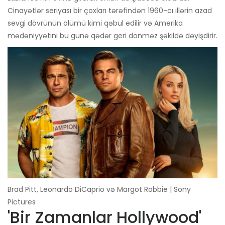
Cinayətlər seriyası bir çoxları tərəfindən 1960-cı illərin azad
sevgi dövrünün ölümü kimi qəbul edilir və Amerika
mədəniyyətini bu günə qədər geri dönməz şəkildə dəyişdirir.
Brad Pitt, Leonardo DiCaprio və Margot Robbie | Sony
Pictures
'Bir Zamanlar Hollywood'