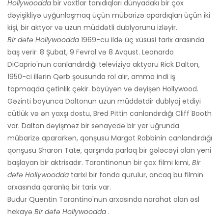
Hollywoodda
bir vaxtlar tanıdıqları dünyadakı bir çox
dəyişikliyə uyğunlaşmaq üçün mübarizə apardıqları üçün iki
kişi, bir aktyor və uzun müddətli dublyorunu izləyir.
Bir dəfə Hollywoodda
1969-cu ildə üç xüsusi tarix arasında
baş verir: 8 Şubat, 9 Fevral və 8 Avqust. Leonardo
DiCaprio'nun canlandırdığı televiziya aktyoru Rick Dalton,
1950-ci illərin Qərb şousunda rol alır, amma indi iş
tapmaqda çətinlik çəkir. böyüyən və dəyişən Hollywood.
Gəzinti boyunca Daltonun uzun müddətdir dublyaj etdiyi
cütlük və ən yaxşı dostu, Bred Pittin canlandırdığı Cliff Booth
var. Dalton dəyişməz bir sənayedə bir yer uğrunda
mübarizə apararkən, qonşusu Margot Robbinin canlandırdığı
qonşusu Sharon Tate, qarşında parlaq bir gələcəyi olan yeni
başlayan bir aktrisadır. Tarantinonun bir çox filmi kimi,
Bir
dəfə Hollywoodda
tarixi bir fonda qurulur, ancaq bu filmin
arxasında qaranlıq bir tarix var.
Budur Quentin Tarantino'nun arxasında narahat olan əsl
hekayə
Bir dəfə Hollywoodda
.