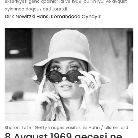
əksəriyyəti gənc qadınlar idi və 1969-cu ilin iyul və avqust
aylarında doqquz qətl törətdi.
Dirk Nowitzki Hansı Komandada Oynayır
Sharon Tate | Getty Images vasitəsi ilə Höhn / ullstein bild
8 Avqust 1969 gecəsi nə