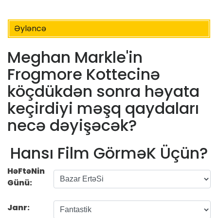
Əyləncə
Meghan Markle'in
Frogmore Kottecinə
köçdükdən sonra həyata
keçirdiyi məşq qaydaları
necə dəyişəcək?
Hansı Film GörməK Üçün?
HəFtəNin
Günü:
Janr: