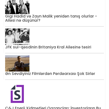
Gigi Hadid və Zayn Malik yenidən tanış olurlar -
Ailəsi nə düşünür?
JFK sui-qəsdinin Britaniya Kral Ailəsinə təsiri
Ən Sevdiyiniz Filmlərdən Pərdəarxası Şok Sirlər
C&J Enerji Xidmətləri Qazancları: İnvestorların Bu