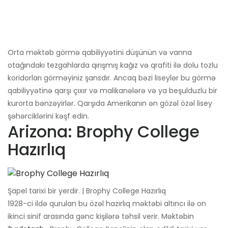
Orta məktəb görmə qabiliyyətini düşünün və vanna
otağındakı tezgahlarda qırışmış kağız və qrafiti ilə dolu tozlu
koridorları görməyiniz şansdır. Ancaq bəzi liseylər bu görmə
qabiliyyətinə qarşı çıxır və malikanələrə və ya beşulduzlu bir
kurorta bənzəyirlər. Qarşıda Amerikanın ən gözəl özəl lisey
şəhərciklərini kəşf edin.
Arizona: Brophy College
Hazırlıq
Şapel tarixi bir yerdir. | Brophy College Hazırlıq
1928-ci ildə qurulan bu özəl hazırlıq məktəbi altıncı ilə on
ikinci sinif arasında gənc kişilərə təhsil verir. Məktəbin