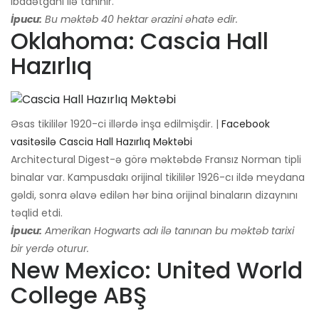
ibadətgahı ilə tanınır.
İpucu:
Bu məktəb 40 hektar ərazini əhatə edir.
Oklahoma: Cascia Hall
Hazırlıq
Əsas tikililər 1920-ci illərdə inşa edilmişdir. |
Facebook
vasitəsilə Cascia Hall Hazırlıq Məktəbi
Architectural Digest-ə görə məktəbdə Fransız Norman tipli
binalar var. Kampusdakı orijinal tikililər 1926-cı ildə meydana
gəldi, sonra əlavə edilən hər bina orijinal binaların dizaynını
təqlid etdi.
İpucu:
Amerikan Hogwarts adı ilə tanınan bu məktəb tarixi
bir yerdə oturur.
New Mexico: United World
College ABŞ