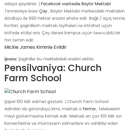
adaya qayıdırlar. |
Facebook vasitəsilə Baylor Məktəbi
Tennessiyə baxır
Çay
, Baylor Məktəbi mərkəzdəki məktəbin
dördlüyü ilə 690 hektar ərazini əhatə edir. Bağlı / açıq tennis
kortları, şagirdlərin məktəb layihələri və istirahət üçün
istifadə etdiyi sıra. Çay dərəsi kampus üçün təəccüblü bir
fon təmin edir.
Mickie James Kiminlə Evlidir
İpucu:
Şagirdlər bu məktəbdəki ərazini əkirlər.
Pensilvaniya: Church
Farm School
Şapel 100 ildir xidmət göstərir. | Church Farm School
Adından da göründüyü kimi, məktəb a
ferma
, tələbələrin
meyl göstərməsinə kömək edir. Məktəb ən çox 100 ildir xor
konsertlərinə və müntəzəm xidmətlərə ev sahibliyi edən