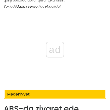
qarşı 650.000 dollar qərar çıxardılsın.
Yoxla
Aldadıcı vərəq
Facebookda!
ad
Mədəniyyət
ABŞ-da ziyarət edə