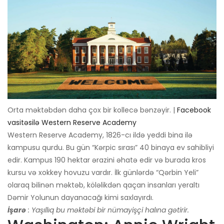
Orta məktəbdən daha çox bir kollecə bənzəyir. |
Facebook
vasitəsilə Western Reserve Academy
Western Reserve Academy, 1826-cı ildə yeddi bina ilə
kampusu qurdu. Bu gün “Kərpic sırası” 40 binaya ev sahibliyi
edir. Kampus 190 hektar ərazini əhatə edir və burada kros
kursu və xokkey hovuzu vardır. İlk günlərdə “Qərbin Yeli”
olaraq bilinən məktəb, köləlikdən qaçan insanları yeraltı
Dəmir Yolunun dayanacağı kimi saxlayırdı.
İşarə
: Yaşıllıq bu məktəbi bir nümayişçi halına gətirir.