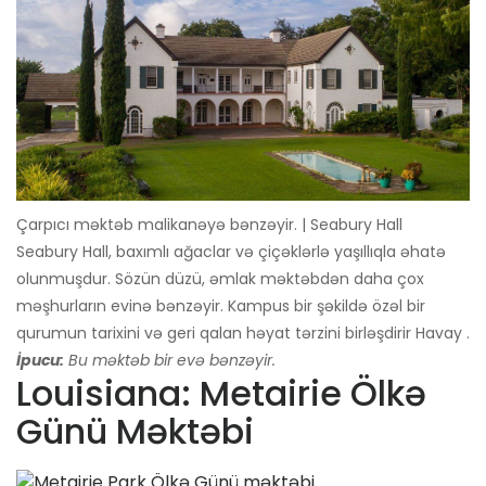
Çarpıcı məktəb malikanəyə bənzəyir. | Seabury Hall
Seabury Hall, baxımlı ağaclar və çiçəklərlə yaşıllıqla əhatə
olunmuşdur. Sözün düzü, əmlak məktəbdən daha çox
məşhurların evinə bənzəyir. Kampus bir şəkildə özəl bir
qurumun tarixini və geri qalan həyat tərzini birləşdirir Havay .
İpucu:
Bu məktəb bir evə bənzəyir.
Louisiana: Metairie Ölkə
Günü Məktəbi