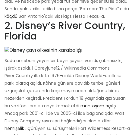
oldu və nəticədə park yeddi fut dərinliyə qədər su ilə doldu.
Sonda, yalnız xilas edilə bilən parça “Batman: The Ride” oldu
köçdü
San Antonio'daki Six Flags Fiesta Texas-a.
2. Disney’s River Country,
Florida
Suda amebanı yeyən bir beyin şayiəsi var idi, şübhəsiz ki,
iştirak azaldı. | Coreyjune12 / Wikimedia Commons
River Country ilk dəfə 1976-cı ildə Disney World-də ilk su
parkı olaraq açıldı. Köhnə günlərə qayıdıb tənbəl günləri
üzgüçülük çuxurunda keçirməyin necə olduğunu bir az
nəzərdən keçirtdi. Prezident Fordun 18 yaşındakı qızı Susan
bu vəzifəni icra etməyə kömək etdi
möhtəşəm açılış
.
Ancaq park 2001-ci ildə və 2005-ci ildə bağlandıqda, Walt
Disney Company rəsmiləri bağlandığını elan etdilər
həmişəlik
. Çürüyən su sürüşmələri Fort Wilderness Resort-a