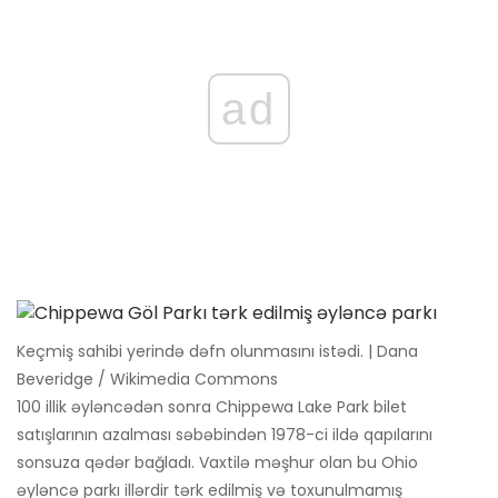
ad
Keçmiş sahibi yerində dəfn olunmasını istədi. | Dana
Beveridge / Wikimedia Commons
100 illik əyləncədən sonra Chippewa Lake Park bilet
satışlarının azalması səbəbindən 1978-ci ildə qapılarını
sonsuza qədər bağladı. Vaxtilə məşhur olan bu Ohio
əyləncə parkı illərdir tərk edilmiş və toxunulmamış