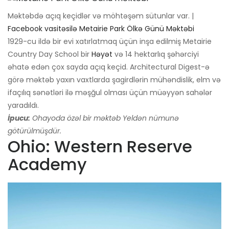
Məktəbdə açıq keçidlər və möhtəşəm sütunlar var. |
Facebook vasitəsilə Metairie Park Ölkə Günü Məktəbi
1929-cu ildə bir evi xatırlatmaq üçün inşa edilmiş Metairie
Country Day School bir
Həyət
və 14 hektarlıq şəhərciyi
əhatə edən çox sayda açıq keçid. Architectural Digest-ə
görə məktəb yaxın vaxtlarda şagirdlərin mühəndislik, elm və
ifaçılıq sənətləri ilə məşğul olması üçün müəyyən sahələr
yaradıldı.
İpucu:
Ohayoda özəl bir məktəb Yeldən nümunə
götürülmüşdür.
Ohio: Western Reserve
Academy