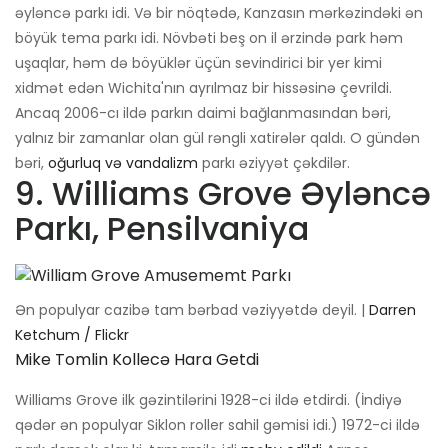
əyləncə parkı idi. Və bir nöqtədə, Kanzasın mərkəzindəki ən
böyük tema parkı idi. Növbəti beş on il ərzində park həm
uşaqlar, həm də böyüklər üçün sevindirici bir yer kimi
xidmət edən Wichita'nın ayrılmaz bir hissəsinə çevrildi.
Ancaq 2006-cı ildə parkın daimi bağlanmasından bəri,
yalnız bir zamanlar olan gül rəngli xatirələr qaldı. O gündən
bəri,
oğurluq və vandalizm
parkı əziyyət çəkdilər.
9. Williams Grove Əyləncə
Parkı, Pensilvaniya
Ən populyar cazibə tam bərbad vəziyyətdə deyil. |
Darren
Ketchum / Flickr
Mike Tomlin Kollecə Hara Getdi
Williams Grove ilk gəzintilərini 1928-ci ildə etdirdi. (İndiyə
qədər ən populyar Siklon roller sahil gəmisi idi.) 1972-ci ildə