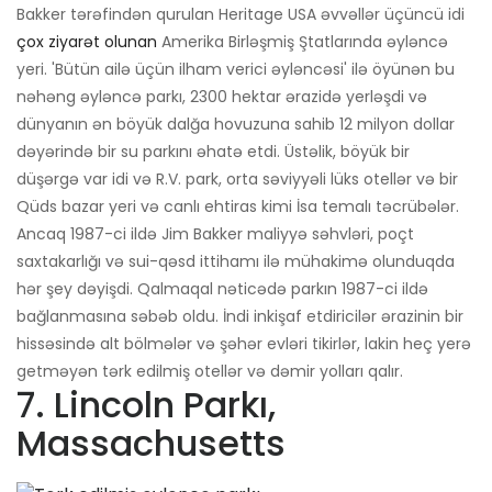
Bakker tərəfindən qurulan Heritage USA əvvəllər üçüncü idi
çox ziyarət olunan
Amerika Birləşmiş Ştatlarında əyləncə
yeri. 'Bütün ailə üçün ilham verici əyləncəsi' ilə öyünən bu
nəhəng əyləncə parkı, 2300 hektar ərazidə yerləşdi və
dünyanın ən böyük dalğa hovuzuna sahib 12 milyon dollar
dəyərində bir su parkını əhatə etdi. Üstəlik, böyük bir
düşərgə var idi və R.V. park, orta səviyyəli lüks otellər və bir
Qüds bazar yeri və canlı ehtiras kimi İsa temalı təcrübələr.
Ancaq 1987-ci ildə Jim Bakker maliyyə səhvləri, poçt
saxtakarlığı və sui-qəsd ittihamı ilə mühakimə olunduqda
hər şey dəyişdi. Qalmaqal nəticədə parkın 1987-ci ildə
bağlanmasına səbəb oldu. İndi inkişaf etdiricilər ərazinin bir
hissəsində alt bölmələr və şəhər evləri tikirlər, lakin heç yerə
getməyən tərk edilmiş otellər və dəmir yolları qalır.
7. Lincoln Parkı,
Massachusetts