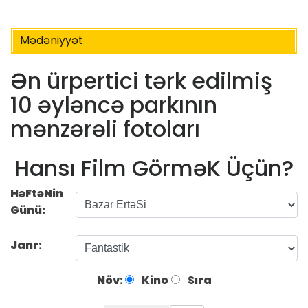
Mədəniyyət
Ən ürpertici tərk edilmiş
10 əyləncə parkının
mənzərəli fotoları
Hansı Film GörməK Üçün?
HəFtəNin
Günü:
Janr:
Növ:
Kino
Sıra