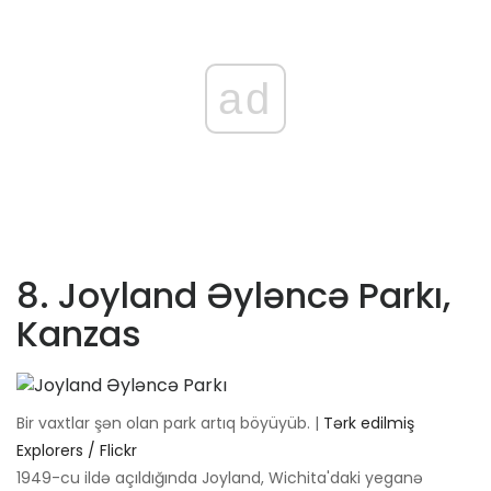
ad
8. Joyland Əyləncə Parkı,
Kanzas
Bir vaxtlar şən olan park artıq böyüyüb. |
Tərk edilmiş
Explorers / Flickr
1949-cu ildə açıldığında Joyland, Wichita'daki yeganə