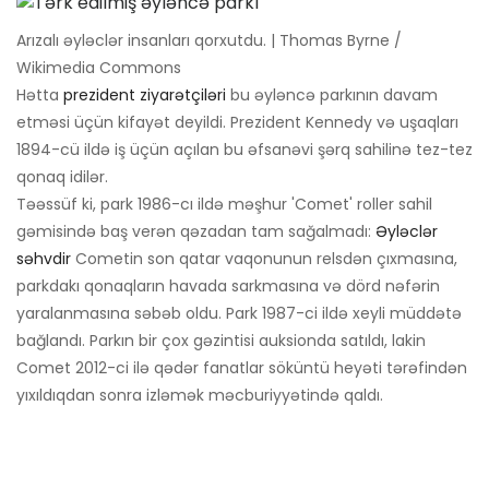
Arızalı əyləclər insanları qorxutdu. | Thomas Byrne /
Wikimedia Commons
Hətta
prezident ziyarətçiləri
bu əyləncə parkının davam
etməsi üçün kifayət deyildi. Prezident Kennedy və uşaqları
1894-cü ildə iş üçün açılan bu əfsanəvi şərq sahilinə tez-tez
qonaq idilər.
Təəssüf ki, park 1986-cı ildə məşhur 'Comet' roller sahil
gəmisində baş verən qəzadan tam sağalmadı:
Əyləclər
səhvdir
Cometin son qatar vaqonunun relsdən çıxmasına,
parkdakı qonaqların havada sarkmasına və dörd nəfərin
yaralanmasına səbəb oldu. Park 1987-ci ildə xeyli müddətə
bağlandı. Parkın bir çox gəzintisi auksionda satıldı, lakin
Comet 2012-ci ilə qədər fanatlar söküntü heyəti tərəfindən
yıxıldıqdan sonra izləmək məcburiyyətində qaldı.