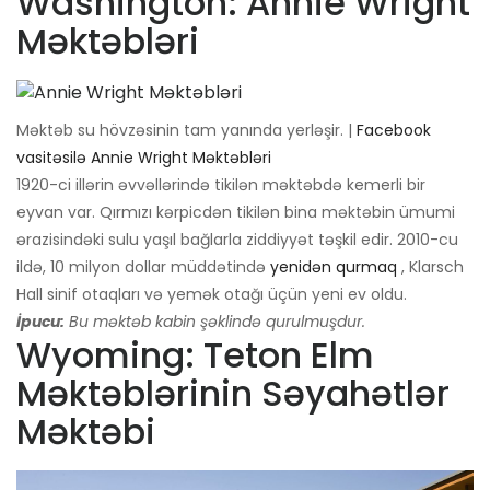
Washington: Annie Wright
Məktəbləri
Məktəb su hövzəsinin tam yanında yerləşir. |
Facebook
vasitəsilə Annie Wright Məktəbləri
1920-ci illərin əvvəllərində tikilən məktəbdə kemerli bir
eyvan var. Qırmızı kərpicdən tikilən bina məktəbin ümumi
ərazisindəki sulu yaşıl bağlarla ziddiyyət təşkil edir. 2010-cu
ildə, 10 milyon dollar müddətində
yenidən qurmaq
, Klarsch
Hall sinif otaqları və yemək otağı üçün yeni ev oldu.
İpucu:
Bu məktəb kabin şəklində qurulmuşdur.
Wyoming: Teton Elm
Məktəblərinin Səyahətlər
Məktəbi