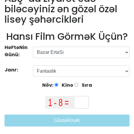
biləcəyiniz ən gözəl özəl
lisey şəhərcikləri
Hansı Film GörməK Üçün?
HəFtəNin
Günü:
Janr:
Növ:
Kino
Sıra
GöstəRməK