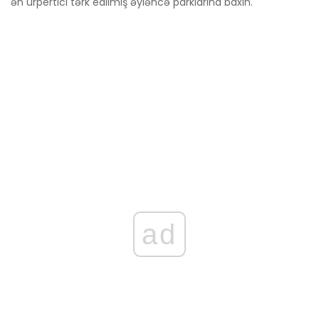
ən ürpertici tərk edilmiş əyləncə parklarına baxın.
ad