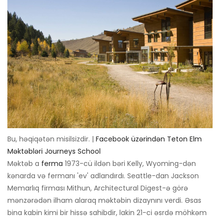
Bu, həqiqətən misilsizdir. |
Facebook üzərindən Teton Elm
Məktəbləri Journeys School
Məktəb a
ferma
1973-cü ildən bəri Kelly, Wyoming-dən
kənarda və fermanı 'ev' adlandırdı. Seattle-dan Jackson
Memarlıq firması Mithun, Architectural Digest-ə görə
mənzərədən ilham alaraq məktəbin dizaynını verdi. Əsas
bina kabin kimi bir hissə sahibdir, lakin 21-ci əsrdə möhkəm