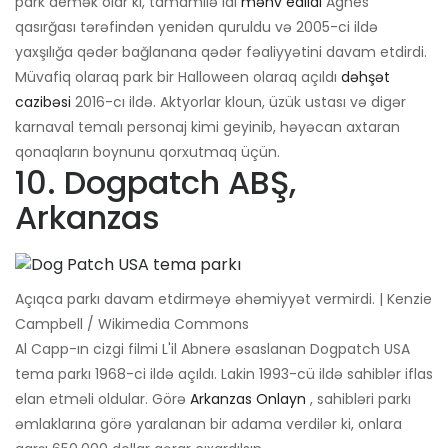
park demək olar ki, tamamilə idi
məhv edildi
Agnes
qasırğası tərəfindən yenidən quruldu və 2005-ci ildə
yaxşılığa qədər bağlanana qədər fəaliyyətini davam etdirdi.
Müvafiq olaraq park bir Halloween olaraq açıldı
dəhşət
cazibəsi
2016-cı ildə. Aktyorlar kloun, üzük ustası və digər
karnaval temalı personaj kimi geyinib, həyəcan axtaran
qonaqların boynunu qorxutmaq üçün.
10. Dogpatch ABŞ,
Arkanzas
Açıqca parkı davam etdirməyə əhəmiyyət vermirdi. | Kenzie
Campbell / Wikimedia Commons
Al Capp-ın cizgi filmi L'il Abnerə əsaslanan Dogpatch USA
tema parkı 1968-ci ildə açıldı. Lakin 1993-cü ildə sahiblər iflas
elan etməli oldular. Görə
Arkanzas Onlayn
, sahibləri parkı
əmlaklarına görə yaralanan bir adama verdilər ki, onlara