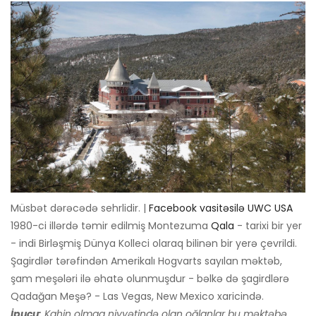
Müsbət dərəcədə sehrlidir. |
Facebook vasitəsilə UWC USA
1980-ci illərdə təmir edilmiş Montezuma
Qala
- tarixi bir yer
- indi Birləşmiş Dünya Kolleci olaraq bilinən bir yerə çevrildi.
Şagirdlər tərəfindən Amerikalı Hogvarts sayılan məktəb,
şam meşələri ilə əhatə olunmuşdur - bəlkə də şagirdlərə
Qadağan Meşə? - Las Vegas, New Mexico xaricində.
İpucu:
Kahin olmaq niyyətində olan oğlanlar bu məktəbə