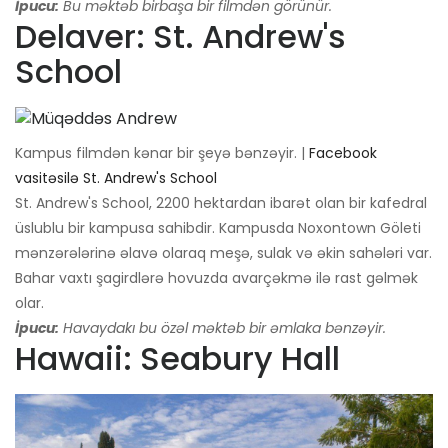
İpucu:
Bu məktəb birbaşa bir filmdən görünür.
Delaver: St. Andrew's
School
Kampus filmdən kənar bir şeyə bənzəyir. |
Facebook
vasitəsilə St. Andrew's School
St. Andrew's School, 2200 hektardan ibarət olan bir kafedral
üslublu bir kampusa sahibdir. Kampusda Noxontown Göleti
mənzərələrinə əlavə olaraq meşə, sulak və əkin sahələri var.
Bahar vaxtı şagirdlərə hovuzda avarçəkmə ilə rast gəlmək
olar.
İpucu:
Havaydakı bu özəl məktəb bir əmlaka bənzəyir.
Hawaii: Seabury Hall