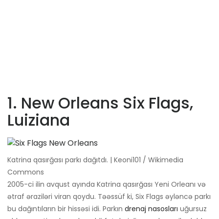
1. New Orleans Six Flags,
Luiziana
Katrina qasırğası parkı dağıtdı. | Keoni101 / Wikimedia
Commons
2005-ci ilin avqust ayında Katrina qasırğası Yeni Orleanı və
ətraf əraziləri viran qoydu. Təəssüf ki, Six Flags əyləncə parkı
bu dağıntıların bir hissəsi idi. Parkın
drenaj nasosları
uğursuz