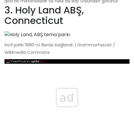
qısa bir məsafədədir və hələ də Bay Gölündən görünür.
3. Holy Land ABŞ,
Connecticut
İncil parkı 1980-ci illərdə bağlandı. | Grammarfascist /
Wikimedia Commons
ad