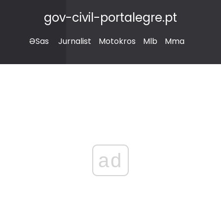
gov-civil-portalegre.pt
ƏSas
Jurnalist
Motokros
Mlb
Mma
ad