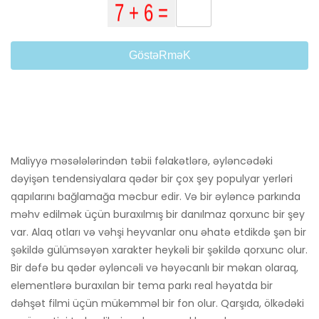
GöstəRməK
Maliyyə məsələlərindən təbii fəlakətlərə, əyləncədəki
dəyişən tendensiyalara qədər bir çox şey populyar yerləri
qapılarını bağlamağa məcbur edir. Və bir əyləncə parkında
məhv edilmək üçün buraxılmış bir danılmaz qorxunc bir şey
var. Alaq otları və vəhşi heyvanlar onu əhatə etdikdə şən bir
şəkildə gülümsəyən xarakter heykəli bir şəkildə qorxunc olur.
Bir dəfə bu qədər əyləncəli və həyəcanlı bir məkan olaraq,
elementlərə buraxılan bir tema parkı real həyatda bir
dəhşət filmi üçün mükəmməl bir fon olur. Qarşıda, ölkədəki