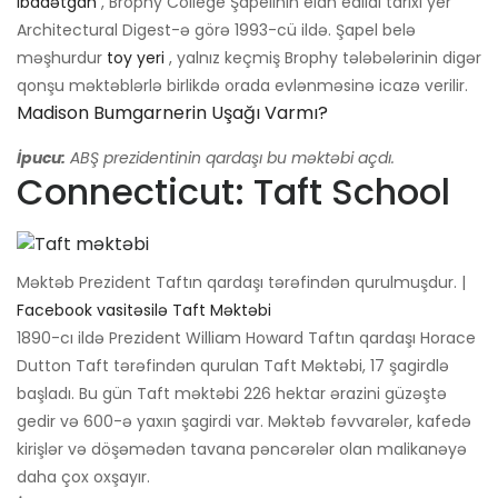
ibadətgah
, Brophy College Şapelinin elan edildi tarixi yer
Architectural Digest-ə görə 1993-cü ildə. Şapel belə
məşhurdur
toy yeri
, yalnız keçmiş Brophy tələbələrinin digər
qonşu məktəblərlə birlikdə orada evlənməsinə icazə verilir.
Madison Bumgarnerin Uşağı Varmı?
İpucu:
ABŞ prezidentinin qardaşı bu məktəbi açdı.
Connecticut: Taft School
Məktəb Prezident Taftın qardaşı tərəfindən qurulmuşdur. |
Facebook vasitəsilə Taft Məktəbi
1890-cı ildə Prezident William Howard Taftın qardaşı Horace
Dutton Taft tərəfindən qurulan Taft Məktəbi, 17 şagirdlə
başladı. Bu gün Taft məktəbi 226 hektar ərazini güzəştə
gedir və 600-ə yaxın şagirdi var. Məktəb fəvvarələr, kafedə
kirişlər və döşəmədən tavana pəncərələr olan malikanəyə
daha çox oxşayır.