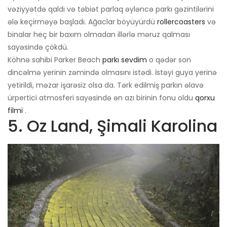
vəziyyətdə qaldı və təbiət parlaq əyləncə parkı gəzintilərini
ələ keçirməyə başladı. Ağaclar böyüyürdü
rollercoasters
və
binalar heç bir baxım olmadan illərlə məruz qalması
sayəsində çökdü.
Köhnə sahibi Parker Beach
parkı sevdim
o qədər son
dincəlmə yerinin zəmində olmasını istədi. İstəyi guya yerinə
yetirildi, məzar işarəsiz olsa da. Tərk edilmiş parkın əlavə
ürpertici atmosferi sayəsində ən azı birinin fonu oldu
qorxu
filmi
.
5. Oz Land, Şimali Karolina