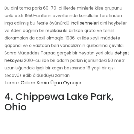
Bu dini tema parkı 60-70-ci illərdə minlərlə kilsə qrupunu
cəlb etdi. 1950-ci illərin əvvəllərində könüllülər tərəfindən
inşa edilmiş bu fəxrlə öyünürdü
İncil səhnələri
dini heykəllər
və Aden bağının bir replikası ilə birlikdə qroto və təhsil
dioramaları da daxil olmaqla. 1986-cı ildə xeyli müddətə
qapandı və o vaxtdan bəri vandalizmin qurbanına çevrildi.
Sonra Müqəddəs Torpaq gerçək bir həyatın yeri oldu
dəhşət
hekayəsi
2010-cu ildə bir adam parkın içərisindəki 50 metr
uzunluğundakı işıqlı bir xaçın bazasında 16 yaşlı bir qızı
təcavüz edib öldürdüyü zaman.
Lamar Odom Kimin Üçün Oynayır
4. Chippewa Lake Park,
Ohio