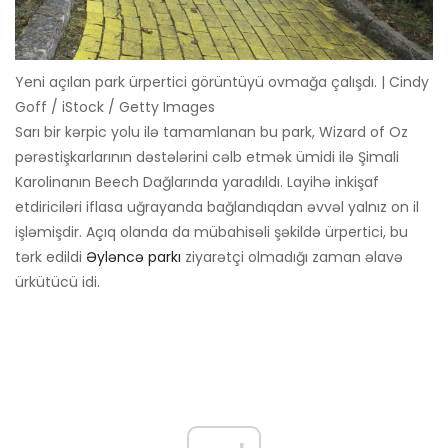
Yeni açılan park ürpertici görüntüyü ovmağa çalışdı. | Cindy
Goff / iStock / Getty Images
Sarı bir kərpic yolu ilə tamamlanan bu park, Wizard of Oz
pərəstişkarlarının dəstələrini cəlb etmək ümidi ilə Şimali
Karolinanın Beech Dağlarında yaradıldı. Layihə inkişaf
etdiriciləri iflasa uğrayanda bağlandıqdan əvvəl yalnız on il
işləmişdir. Açıq olanda da mübahisəli şəkildə ürpertici, bu
tərk edildi
Əyləncə parkı
ziyarətçi olmadığı zaman əlavə
ürkütücü idi.