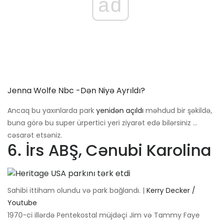
ad
Jenna Wolfe Nbc -dən Niyə Ayrıldı?
Ancaq bu yaxınlarda park
yenidən açıldı
məhdud bir şəkildə,
buna görə bu super ürpertici yeri ziyarət edə bilərsiniz ...
cəsarət etsəniz.
6. İrs ABŞ, Cənubi Karolina
Sahibi ittiham olundu və park bağlandı. |
Kerry Decker /
Youtube
1970-ci illərdə Pentekostal müjdəçi Jim və Tammy Faye