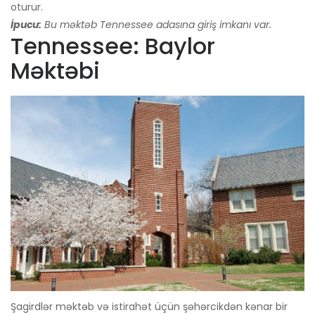
oturur.
İpucu:
Bu məktəb Tennessee adasına giriş imkanı var.
Tennessee: Baylor
Məktəbi
Şagirdlər məktəb və istirahət üçün şəhərcikdən kənar bir