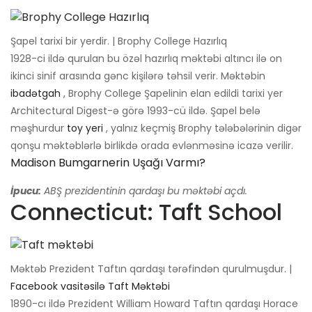
Şapel tarixi bir yerdir. | Brophy College Hazırlıq
1928-ci ildə qurulan bu özəl hazırlıq məktəbi altıncı ilə on
ikinci sinif arasında gənc kişilərə təhsil verir. Məktəbin
ibadətgah
, Brophy College Şapelinin elan edildi tarixi yer
Architectural Digest-ə görə 1993-cü ildə. Şapel belə
məşhurdur
toy yeri
, yalnız keçmiş Brophy tələbələrinin digər
qonşu məktəblərlə birlikdə orada evlənməsinə icazə verilir.
Madison Bumgarnerin Uşağı Varmı?
İpucu:
ABŞ prezidentinin qardaşı bu məktəbi açdı.
Connecticut: Taft School
Məktəb Prezident Taftın qardaşı tərəfindən qurulmuşdur. |
Facebook vasitəsilə Taft Məktəbi
1890-cı ildə Prezident William Howard Taftın qardaşı Horace