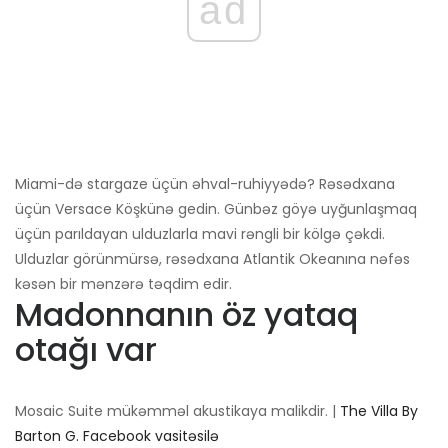
ad
Miami-də stargaze üçün əhval-ruhiyyədə? Rəsədxana
üçün Versace Köşkünə gedin. Günbəz göyə uyğunlaşmaq
üçün parıldayan ulduzlarla mavi rəngli bir kölgə çəkdi.
Ulduzlar görünmürsə, rəsədxana Atlantik Okeanına nəfəs
kəsən bir mənzərə təqdim edir.
Madonnanın öz yataq
otağı var
Mosaic Suite mükəmməl akustikaya malikdir. |
The Villa By
Barton G. Facebook vasitəsilə