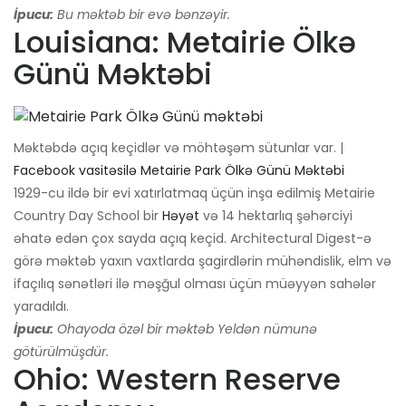
İpucu:
Bu məktəb bir evə bənzəyir.
Louisiana: Metairie Ölkə
Günü Məktəbi
Məktəbdə açıq keçidlər və möhtəşəm sütunlar var. |
Facebook vasitəsilə Metairie Park Ölkə Günü Məktəbi
1929-cu ildə bir evi xatırlatmaq üçün inşa edilmiş Metairie
Country Day School bir
Həyət
və 14 hektarlıq şəhərciyi
əhatə edən çox sayda açıq keçid. Architectural Digest-ə
görə məktəb yaxın vaxtlarda şagirdlərin mühəndislik, elm və
ifaçılıq sənətləri ilə məşğul olması üçün müəyyən sahələr
yaradıldı.
İpucu:
Ohayoda özəl bir məktəb Yeldən nümunə
götürülmüşdür.
Ohio: Western Reserve