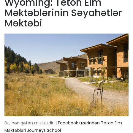
Wyoming: Teton Elm
Məktəblərinin Səyahətlər
Məktəbi
Bu, həqiqətən misilsizdir. |
Facebook üzərindən Teton Elm
Məktəbləri Journeys School