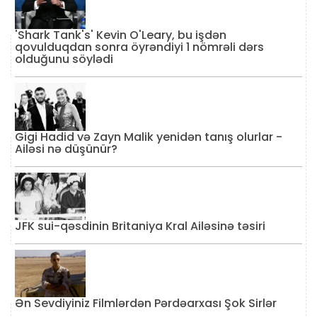
'Shark Tank's' Kevin O'Leary, bu işdən
qovulduqdan sonra öyrəndiyi 1 nömrəli dərs
olduğunu söylədi
Gigi Hadid və Zayn Malik yenidən tanış olurlar -
Ailəsi nə düşünür?
JFK sui-qəsdinin Britaniya Kral Ailəsinə təsiri
Ən Sevdiyiniz Filmlərdən Pərdəarxası Şok Sirlər