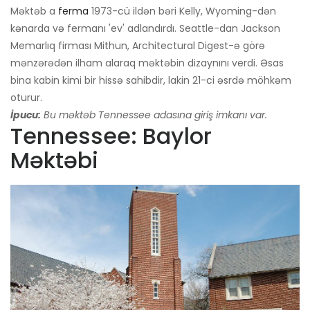
Məktəb a
ferma
1973-cü ildən bəri Kelly, Wyoming-dən
kənarda və fermanı 'ev' adlandırdı. Seattle-dan Jackson
Memarlıq firması Mithun, Architectural Digest-ə görə
mənzərədən ilham alaraq məktəbin dizaynını verdi. Əsas
bina kabin kimi bir hissə sahibdir, lakin 21-ci əsrdə möhkəm
oturur.
İpucu:
Bu məktəb Tennessee adasına giriş imkanı var.
Tennessee: Baylor
Məktəbi