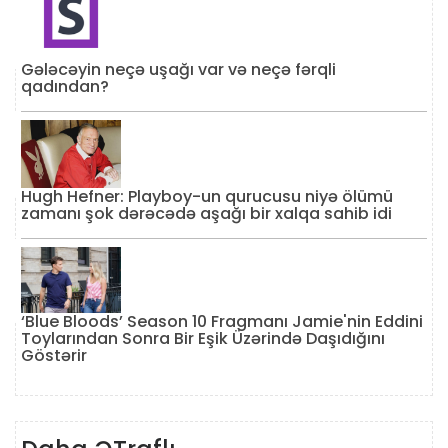
Gələcəyin neçə uşağı var və neçə fərqli
qadından?
Hugh Hefner: Playboy-un qurucusu niyə ölümü
zamanı şok dərəcədə aşağı bir xalqa sahib idi
‘Blue Bloods’ Season 10 Fragmanı Jamie'nin Eddini
Toylarından Sonra Bir Eşik Üzərində Daşıdığını
Göstərir