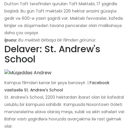
Dutton Taft tərəfindən qurulan Taft Məktəbi, 17 şagirdlə
başladı. Bu gün Taft məktəbi 226 hektar ərazini güzəştə
gedir və 600-ə yaxın şagirdi var. Məktəb fəvvarələr, kafedə
kirişlər və döşəmədən tavana pəncərələr olan malikanəyə
daha çox oxşayır.
İpucu:
Bu məktəb birbaşa bir filmdən görünür.
Delaver: St. Andrew's
School
Kampus filmdən kənar bir şeyə bənzəyir. |
Facebook
vasitəsilə St. Andrew's School
St. Andrew's School, 2200 hektardan ibarət olan bir kafedral
üslublu bir kampusa sahibdir. Kampusda Noxontown Göleti
mənzərələrinə əlavə olaraq meşə, sulak və əkin sahələri var.
Bahar vaxtı şagirdlərə hovuzda avarçəkmə ilə rast gəlmək
olar.