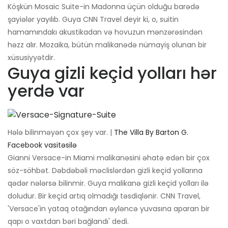
Köşkün Mosaic Suite-in Madonna üçün olduğu barədə
şayiələr yayılıb. Guya CNN Travel deyir ki, o, suitin
hamamındakı akustikadan və hovuzun mənzərəsindən
həzz alır. Mozaika, bütün malikanədə nümayiş olunan bir
xüsusiyyətdir.
Guya gizli keçid yolları hər
yerdə var
Hələ bilinməyən çox şey var. |
The Villa By Barton G.
Facebook vasitəsilə
Gianni Versace-in Miami malikanəsini əhatə edən bir çox
söz-söhbət. Dəbdəbəli məclislərdən gizli keçid yollarına
qədər nələrsə bilinmir. Guya malikanə gizli keçid yolları ilə
doludur. Bir keçid artıq olmadığı təsdiqlənir. CNN Travel,
'Versace'in yataq otağından əyləncə yuvasına aparan bir
qapı o vaxtdan bəri bağlandı' dedi.