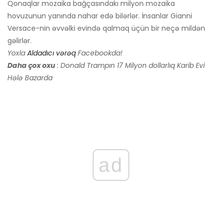
Qonaqlar mozaika bağçasındakı milyon mozaika
hovuzunun yanında nahar edə bilərlər. İnsanlar Gianni
Versace-nin əvvəlki evində qalmaq üçün bir neçə mildən
gəlirlər.
Yoxla
Aldadıcı vərəq
Facebookda!
Daha çox oxu
: Donald Trampın 17 Milyon dollarlıq Karib Evi
Hələ Bazarda
ad