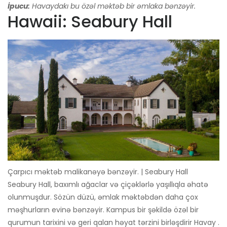
İpucu:
Havaydakı bu özəl məktəb bir əmlaka bənzəyir.
Hawaii: Seabury Hall
Çarpıcı məktəb malikanəyə bənzəyir. | Seabury Hall
Seabury Hall, baxımlı ağaclar və çiçəklərlə yaşıllıqla əhatə
olunmuşdur. Sözün düzü, əmlak məktəbdən daha çox
məşhurların evinə bənzəyir. Kampus bir şəkildə özəl bir
qurumun tarixini və geri qalan həyat tərzini birləşdirir Havay .