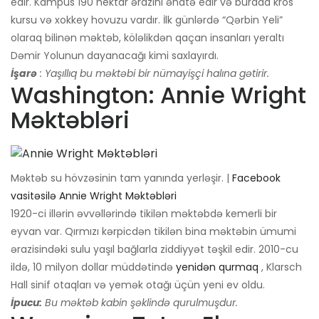
edir. Kampus 190 hektar ərazini əhatə edir və burada kros
kursu və xokkey hovuzu vardır. İlk günlərdə “Qərbin Yeli”
olaraq bilinən məktəb, köləlikdən qaçan insanları yeraltı
Dəmir Yolunun dayanacağı kimi saxlayırdı.
İşarə
: Yaşıllıq bu məktəbi bir nümayişçi halına gətirir.
Washington: Annie Wright
Məktəbləri
Məktəb su hövzəsinin tam yanında yerləşir. |
Facebook
vasitəsilə Annie Wright Məktəbləri
1920-ci illərin əvvəllərində tikilən məktəbdə kemerli bir
eyvan var. Qırmızı kərpicdən tikilən bina məktəbin ümumi
ərazisindəki sulu yaşıl bağlarla ziddiyyət təşkil edir. 2010-cu
ildə, 10 milyon dollar müddətində
yenidən qurmaq
, Klarsch
Hall sinif otaqları və yemək otağı üçün yeni ev oldu.
İpucu:
Bu məktəb kabin şəklində qurulmuşdur.