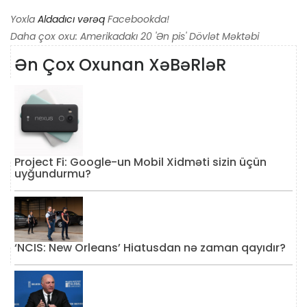
Yoxla
Aldadıcı vərəq
Facebookda!
Daha çox oxu: Amerikadakı 20 'Ən pis' Dövlət Məktəbi
Ən Çox Oxunan XəBəRləR
Project Fi: Google-un Mobil Xidməti sizin üçün
uyğundurmu?
‘NCIS: New Orleans’ Hiatusdan nə zaman qayıdır?