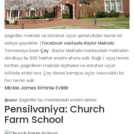
Şagirdlər məktəb və istirahət üçün şəhərcikdən kənar bir
adaya qayıdırlar. |
Facebook vasitəsilə Baylor Məktəbi
Tennessiyə baxır
Çay
, Baylor Məktəbi mərkəzdəki məktəbin
dördlüyü ilə 690 hektar ərazini əhatə edir. Bağlı / açıq tennis
kortları, şagirdlərin məktəb layihələri və istirahət üçün
istifadə etdiyi sıra. Çay dərəsi kampus üçün təəccüblü bir
fon təmin edir.
Mickie James Kiminlə Evlidir
İpucu:
Şagirdlər bu məktəbdəki ərazini əkirlər.
Pensilvaniya: Church
Farm School