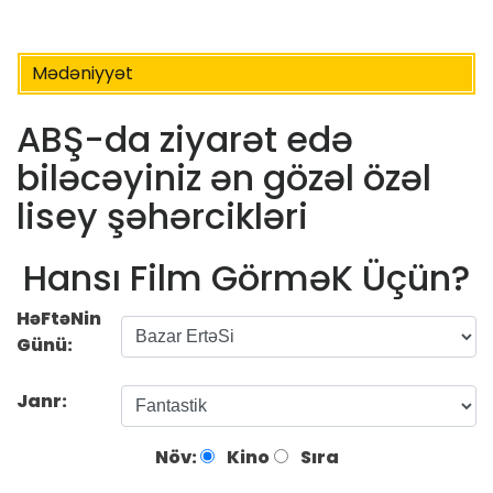
Mədəniyyət
ABŞ-da ziyarət edə
biləcəyiniz ən gözəl özəl
lisey şəhərcikləri
Hansı Film GörməK Üçün?
HəFtəNin
Günü:
Janr:
Növ:
Kino
Sıra