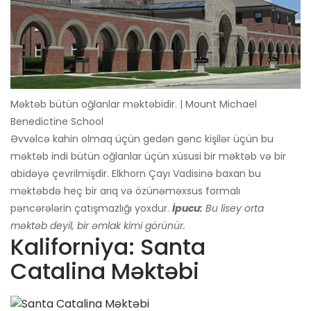
Məktəb bütün oğlanlar məktəbidir. | Mount Michael
Benedictine School
Əvvəlcə kahin olmaq üçün gedən gənc kişilər üçün bu
məktəb indi bütün oğlanlar üçün xüsusi bir məktəb və bir
abidəyə çevrilmişdir. Elkhorn Çayı Vadisinə baxan bu
məktəbdə heç bir arıq və özünəməxsus formalı
pəncərələrin çatışmazlığı yoxdur.
İpucu:
Bu lisey orta
məktəb deyil, bir əmlak kimi görünür.
Kaliforniya: Santa
Catalina Məktəbi