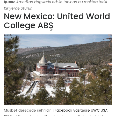
İpucu:
Amerikan Hogwarts adı ilə tanınan bu məktəb tarixi
bir yerdə oturur.
New Mexico: United World
College ABŞ
Müsbət dərəcədə sehrlidir. |
Facebook vasitəsilə UWC USA