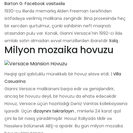
Barton G. Facebook vasitəsilə
1930-cu illərdə memarlıq Alden Freeman tərəfindən
istifadəyə verilmiş malikanə zəngindir. Bina prosesində heç
bir xərcdən qurtulmur, çünki sahibinin neft maqnatı
atasından pulu var. Konak, Gianni Versace'nin 1992-ci ildə
əmlakı satın almadan əvvəl mənzillərdən ibarətdir
Xalq
.
Milyon mozaika hovuzu
Həqiqi qızıl qalstuklu mürəkkəb bir hovuz əlavə etdi. |
Villa
Casuarina
Gianni Versace malikanəni bərpa edir və genişləndirir,
ancaq bir hovuzu deyil, bir hovuzu da əhatə edəcəkdir.
Hovuz, Versace üçün hazırladığı Dəniz Vanitas kolleksiyasına
işarədir. Üçün
dizaynını təkrarlayın
, minlərlə 24 karat qızıl
çini ilə bir naxış yaradılmışdır. Hovuz İtaliyada tikilir və
hissələrə bölünərək ABŞ-a aparılır. Bu gün milyon mozaika