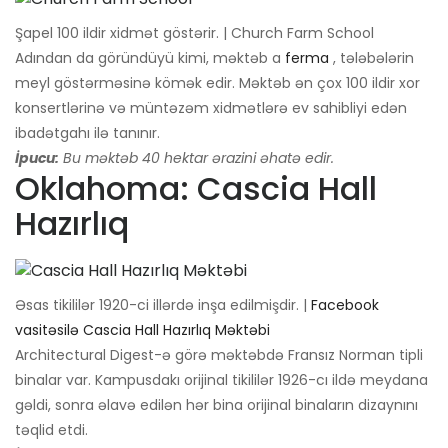
Şapel 100 ildir xidmət göstərir. | Church Farm School
Adından da göründüyü kimi, məktəb a
ferma
, tələbələrin
meyl göstərməsinə kömək edir. Məktəb ən çox 100 ildir xor
konsertlərinə və müntəzəm xidmətlərə ev sahibliyi edən
ibadətgahı ilə tanınır.
İpucu:
Bu məktəb 40 hektar ərazini əhatə edir.
Oklahoma: Cascia Hall
Hazırlıq
Əsas tikililər 1920-ci illərdə inşa edilmişdir. |
Facebook
vasitəsilə Cascia Hall Hazırlıq Məktəbi
Architectural Digest-ə görə məktəbdə Fransız Norman tipli
binalar var. Kampusdakı orijinal tikililər 1926-cı ildə meydana
gəldi, sonra əlavə edilən hər bina orijinal binaların dizaynını
təqlid etdi.