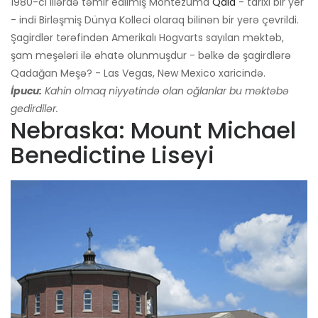
1980-ci illərdə təmir edilmiş Montezuma
Qala
- tarixi bir yer
- indi Birləşmiş Dünya Kolleci olaraq bilinən bir yerə çevrildi.
Şagirdlər tərəfindən Amerikalı Hogvarts sayılan məktəb,
şam meşələri ilə əhatə olunmuşdur - bəlkə də şagirdlərə
Qadağan Meşə? - Las Vegas, New Mexico xaricində.
İpucu:
Kahin olmaq niyyətində olan oğlanlar bu məktəbə
gedirdilər.
Nebraska: Mount Michael
Benedictine Liseyi