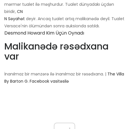
mərmər tualet ilə məşhurdur. Tualet dünyadakı üçdən
biridir,
CN
N Səyahət
deyir. Ancaq tualet artıq malikanədə deyil. Tualet
Versace'nin ölümündən sonra auksionda satıldı.
Desmond Howard Kim Üçün Oynadı
Malikanədə rəsədxana
var
İnanılmaz bir mənzərə ilə inanılmaz bir rəsədxana. |
The Villa
By Barton G. Facebook vasitəsilə