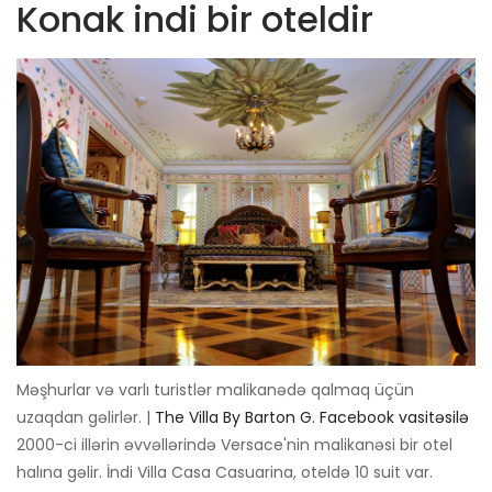
Konak indi bir oteldir
Məşhurlar və varlı turistlər malikanədə qalmaq üçün
uzaqdan gəlirlər. |
The Villa By Barton G. Facebook vasitəsilə
2000-ci illərin əvvəllərində Versace'nin malikanəsi bir otel
halına gəlir. İndi Villa Casa Casuarina, oteldə 10 suit var.