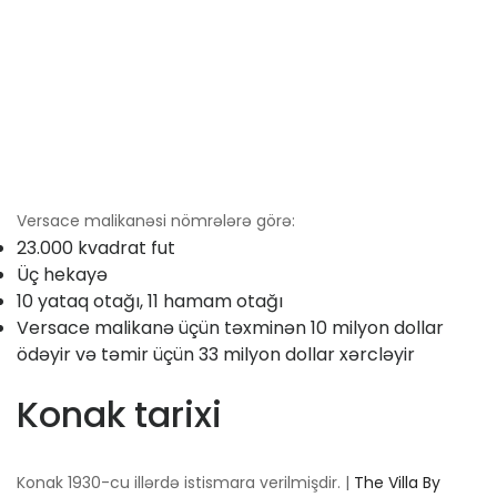
Versace malikanəsi nömrələrə görə:
23.000 kvadrat fut
Üç hekayə
10 yataq otağı, 11 hamam otağı
Versace malikanə üçün təxminən 10 milyon dollar
ödəyir və təmir üçün 33 milyon dollar xərcləyir
Konak tarixi
Konak 1930-cu illərdə istismara verilmişdir. |
The Villa By