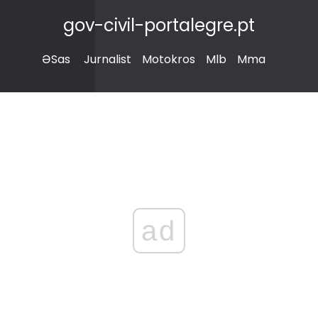
gov-civil-portalegre.pt
ƏSas
Jurnalist
Motokros
Mlb
Mma
ad