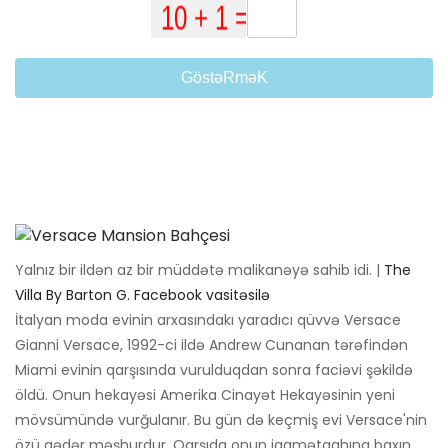
GöstəRməK
Yalnız bir ildən az bir müddətə malikanəyə sahib idi. |
The
Villa By Barton G. Facebook vasitəsilə
İtalyan moda evinin arxasındakı yaradıcı qüvvə Versace
Gianni Versace, 1992-ci ildə Andrew Cunanan tərəfindən
Miami evinin qarşısında vurulduqdan sonra faciəvi şəkildə
öldü. Onun hekayəsi Amerika Cinayət Hekayəsinin yeni
mövsümündə vurğulanır. Bu gün də keçmiş evi Versace'nin
özü qədər məşhurdur. Qarşıda onun iqamətgahına baxın.