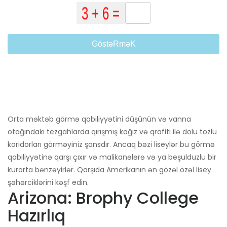
GöstəRməK
Orta məktəb görmə qabiliyyətini düşünün və vanna
otağındakı tezgahlarda qırışmış kağız və qrafiti ilə dolu tozlu
koridorları görməyiniz şansdır. Ancaq bəzi liseylər bu görmə
qabiliyyətinə qarşı çıxır və malikanələrə və ya beşulduzlu bir
kurorta bənzəyirlər. Qarşıda Amerikanın ən gözəl özəl lisey
şəhərciklərini kəşf edin.
Arizona: Brophy College
Hazırlıq