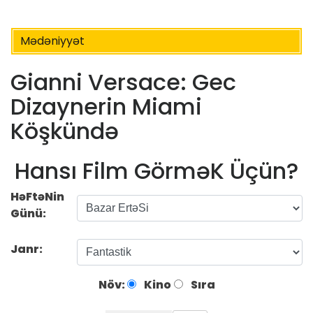
Mədəniyyət
Gianni Versace: Gec
Dizaynerin Miami
Köşkündə
Hansı Film GörməK Üçün?
HəFtəNin
Günü:
Janr:
Növ:
Kino
Sıra