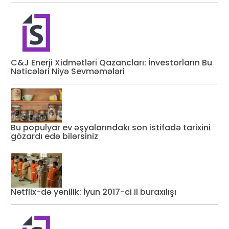
C&J Enerji Xidmətləri Qazancları: İnvestorların Bu
Nəticələri Niyə Sevməmələri
Bu populyar ev əşyalarındakı son istifadə tarixini
gözardı edə bilərsiniz
Netflix-də yenilik: İyun 2017-ci il buraxılışı