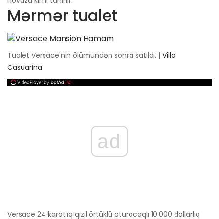
hovuzu kimi tanınır.
Mərmər tualet
Tualet Versace'nin ölümündən sonra satıldı. |
Villa
Casuarina
ad
Versace 24 karatlıq qızıl örtüklü oturacaqlı 10.000 dollarlıq