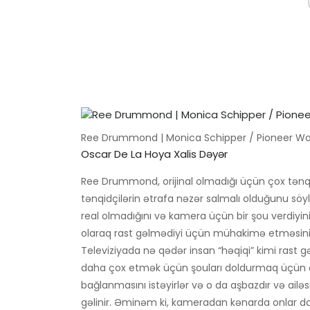
Ree Drummond | Monica Schipper / Pioneer 
Oscar De La Hoya Xalis Dəyər
Ree Drummond, orijinal olmadığı üçün çox tənqidl
tənqidçilərin ətrafa nəzər salmalı olduğunu söyl
real olmadığını və kamera üçün bir şou verdiyini
olaraq rast gəlmədiyi üçün mühakimə etməsinin
Televiziyada nə qədər insan “həqiqi” kimi rast 
daha çox etmək üçün şouları doldurmaq üçün ço
bağlanmasını istəyirlər və o da aşbazdır və ailəsi
gəlinir. Əminəm ki, kameradan kənarda onlar dah