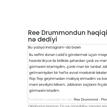
Ree Drummondun həqiqil
nə dediyi
Bu yazıya Instagram-da baxın
Bu selfini dünən Ladd'a göndərmək üçün maşı
hazırda Bryce ilə birlikdə şəhərdən çıxdı və mə
görməsini istəmişdim, çünki mən bir tənbəl Ja
getməmişdən bir həftə əvvəl maskaralı ləkəl
flop flop geyinmədən makiyaj etmədim və ba
məni sevdiyini bilirəm, Jabbanın saçlarını fırç
görməsini istədim.
Tərəfindən paylaşılan bir yazı
Ree Drummond - Pio
Oklahoma Horizon TV-yə müsahibə zamanı apar