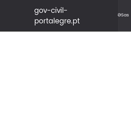
gov-civil-
ƏSas
portalegre.pt