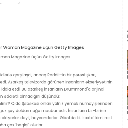
Woman Magazine üçün Getty Images
ərlə qarşılaşdı, ancaq Reddit-in bir pərəstişkarı,
ədi. Azarkeş televizorda görünən insanların əksəriyyətinin
 iddia etdi. Bu azarkeş insanların Drummond'a orijinal
 ədalətli olmadığını düşündü:
gəlinir? Qida Şəbəkəsi onları yalnız yemək nümayişlərindən
x şey doldurmağa məcbur edir. İnsanların bir-birinə
 aktyorlar deyil, heyvandarlar. Əlbətdə ki, 'saxta' kimi rast
a çox 'həqiqi' olurlar.