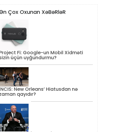
Ən Çox Oxunan XəBəRləR
Project Fi: Google-un Mobil Xidməti
sizin üçün uyğundurmu?
‘NCIS: New Orleans’ Hiatusdan nə
zaman qayıdır?