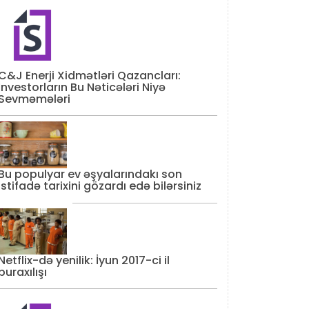
C&J Enerji Xidmətləri Qazancları:
İnvestorların Bu Nəticələri Niyə
Sevməmələri
Bu populyar ev əşyalarındakı son
istifadə tarixini gözardı edə bilərsiniz
Netflix-də yenilik: İyun 2017-ci il
buraxılışı