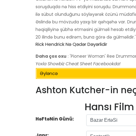
soruşduqda nə hiss etdiyini soruşdu. Drummond, 
ilə sübut olunduğunu söyləyərək özünü müdafiə 
Əslində bu mövzuda yaxşı bir qəhqəhə var. Dru
həqiqiliyinə şübhə etməsini gülməli hesab etdiyi
20 ilində bunu edirəm, buna görə də gülməlidir.'
Rick Hendrick Nə Qədər Dəyərlidir
Daha çox oxu
: 'Pioneer Woman' Ree Drummond
Yoxla
Showbiz Cheat Sheet
Facebookda!
Əyləncə
Ashton Kutcher-in neç
Hansı Fil
HəFtəNin Günü:
Janr: