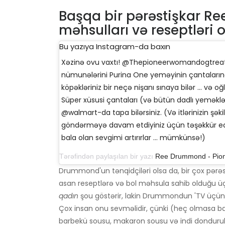
Başqa bir pərəstişkar R
məhsulları və reseptləri 
Bu yazıya Instagram-da baxın
Xəzinə ovu vaxtı! @Thepioneerwomandogtreats-
nümunələrini Purina One yeməyinin çantalarına 
köpəkləriniz bir neçə nişanı sınaya bilər ... və o
Süper xüsusi çantaları (və bütün dadlı yeməklə
@walmart-da tapa bilərsiniz. (Və itlərinizin şəki
göndərməyə davam etdiyiniz üçün təşəkkür e
bala olan sevgimi artırırlar ... mümkünsə!)
Tərəfindən paylaşılan bir yazı
Ree Drummond - Pio
Drummond'un tənqidçiləri olsa da, bir çox pər
asan reseptlərə və bol məhsula sahib olduğu üçü
qadın
şou göstərir, lakin Drummondun 'TV üçün h
Çox insan onu sevməlidir, çünki (heç olmasa b
barbekü sousu, makaron sousu və indi dondur