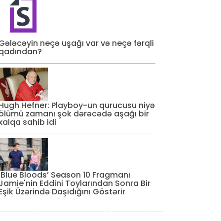
Gələcəyin neçə uşağı var və neçə fərqli
qadından?
Hugh Hefner: Playboy-un qurucusu niyə
ölümü zamanı şok dərəcədə aşağı bir
xalqa sahib idi
‘Blue Bloods’ Season 10 Fragmanı
Jamie'nin Eddini Toylarından Sonra Bir
Eşik Üzərində Daşıdığını Göstərir