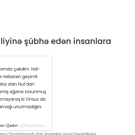
iyinə şübhə edən insanlara
nımda çəkdim. Hal-
ni nisbətən geyimli
bba olan Hut'dan
ənmiş ağzına toxunmuş
xmayaraq ki Onsuz da
alamağı unutmadığını
ner Qadın
(@thepioneerwoman) 15 yanvar 2019-cu il tarixində saat 7: 42-də
ıcı Drummond-dan insanlar onun həqiqiliyini