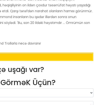
həqiqiliyinin on ildən çoxdur təsərrüfat həyatı yaşadığı
etdi. Qarşı tərəfdən narahat olanların hamısı görünmür.
mmond insanların bu qədər illərdən sonra onun
ni söylədi. 'Bu, son 20 ildəki həyatımdır ... Ömrümün son
 Trollarla necə davranır
ə uşağı var?
m GörməK Üçün?