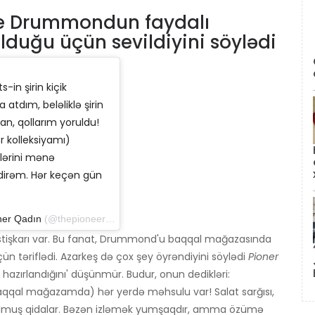
ee Drummondun faydalı
olduğu üçün sevildiyini söylədi
in şirin kiçik
atdım, beləliklə şirin
ğlan, qollarım yoruldu!
r kolleksiyamı)
llərini mənə
dirəm. Hər keçən gün
ner Qadın
(@thepioneerwoman) 21 avqust 2019-cu il, saat 3: 36-da PDT
əstişkarı var. Bu fanat, Drummond'u baqqal mağazasında
n təriflədi. Azarkeş də çox şey öyrəndiyini söylədi
Pioner
azırlandığını' düşünmür. Budur, onun dedikləri:
aqqal mağazamda) hər yerdə məhsulu var! Salat sarğısı,
ulmuş qidalar. Bəzən izləmək yumşaqdır, amma özümə