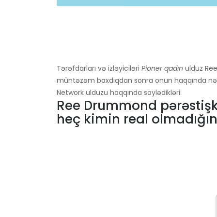
Tərəfdarları və izləyiciləri
Pioner qadın
ulduz Ree
müntəzəm baxdıqdan sonra onun haqqında nə d
Network ulduzu haqqında söylədikləri.
Ree Drummond pərəstişka
heç kimin real olmadığın