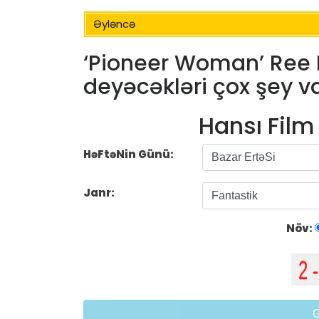
Əyləncə
‘Pioneer Woman’ Ree 
deyəcəkləri çox şey v
Hansı Fil
HəFtəNin Günü:
Janr:
Növ: