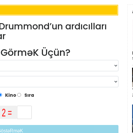
Drummond’un ardıcılları
ar
m GörməK Üçün?
Kino
Sıra
GöstəRməK