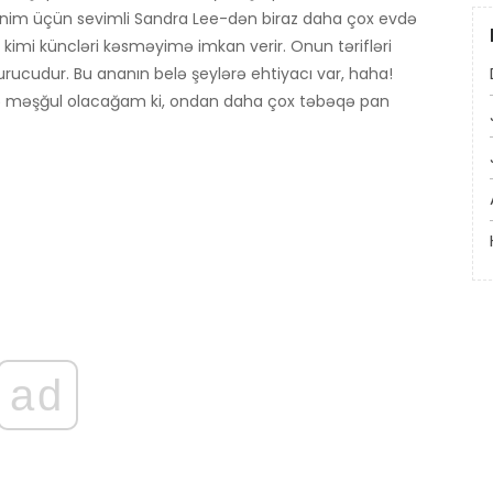
 Mənim üçün sevimli Sandra Lee-dən biraz daha çox evdə
imi küncləri kəsməyimə imkan verir. Onun tərifləri
rucudur. Bu ananın belə şeylərə ehtiyacı var, haha!
 ilə məşğul olacağam ki, ondan daha çox təbəqə pan
ad