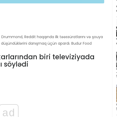
 Drummond, Reddit haqqında ilk təəssüratlarını və şouya
üşündüklərini danışmaq üçün apardı. Budur Food
rlarından biri televiziyada
ı söylədi
ad