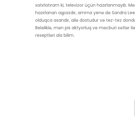
xatırlatıram ki, televizor üçün hazırlanmayıb.
hazırlanan aşpazdır, amma yenə də Sandra Lee k
olduqca asandır, ailə dostudur və tez-tez dondu
Beləliklə, mən pis aktyorluq və məcburi xətlər
reseptləri ala bilim.