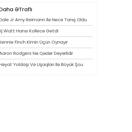
Daha ƏTraflı
Dale Jr Amy Reimann Ilə Necə Tanış Oldu
Jj Watt Hansı Kollecə Getdi
Jennie Finch Kimin Üçün Oynayır
Aaron Rodgers Nə Qədər Dəyərlidir
Həyat Yoldaşı Və Uşaqları Ilə Böyük Şou