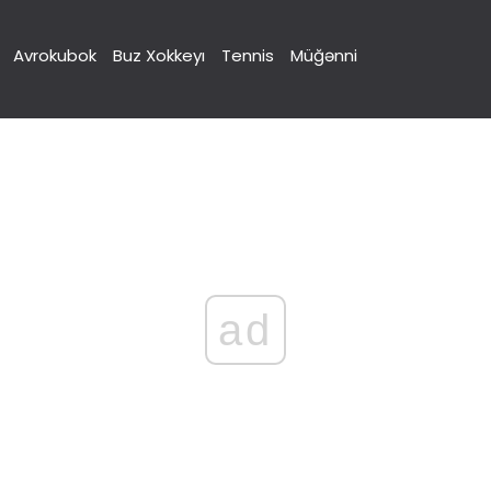
Avrokubok
Buz Xokkeyı
Tennis
Müğənni
ad