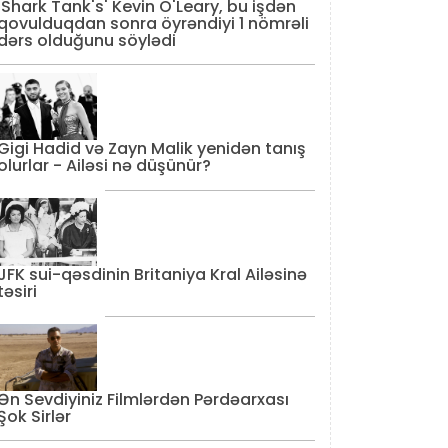
'Shark Tank's' Kevin O'Leary, bu işdən
qovulduqdan sonra öyrəndiyi 1 nömrəli
dərs olduğunu söylədi
Gigi Hadid və Zayn Malik yenidən tanış
olurlar - Ailəsi nə düşünür?
JFK sui-qəsdinin Britaniya Kral Ailəsinə
təsiri
Ən Sevdiyiniz Filmlərdən Pərdəarxası
Şok Sirlər