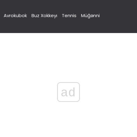
Avrokubok
Buz Xokkeyı
Tennis
Müğənni
ad