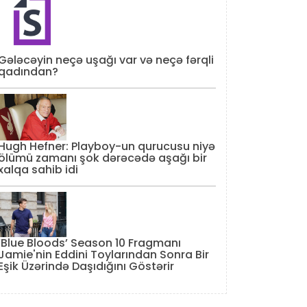
Gələcəyin neçə uşağı var və neçə fərqli
qadından?
Hugh Hefner: Playboy-un qurucusu niyə
ölümü zamanı şok dərəcədə aşağı bir
xalqa sahib idi
‘Blue Bloods’ Season 10 Fragmanı
Jamie'nin Eddini Toylarından Sonra Bir
Eşik Üzərində Daşıdığını Göstərir