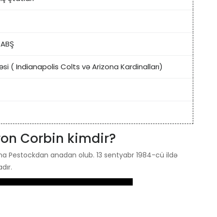
 ABŞ
əsi (
Indianapolis Colts
və Arizona Kardinalları)
on Corbin kimdir?
na Pestockdan anadan olub. 13 sentyabr 1984-cü ildə
dır.