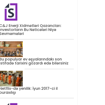
C&J Enerji Xidmətləri Qazancları:
İnvestorların Bu Nəticələri Niyə
Sevməmələri
Bu populyar ev əşyalarındakı son
istifadə tarixini gözardı edə bilərsiniz
Netflix-də yenilik: İyun 2017-ci il
buraxılışı