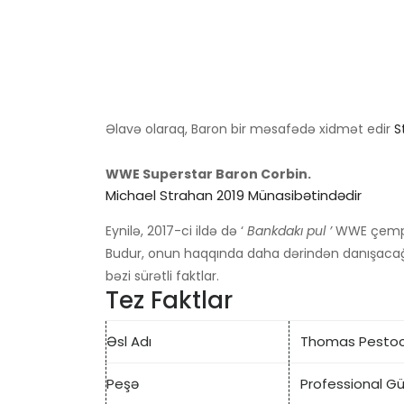
Əlavə olaraq, Baron bir məsafədə xidmət edir
S
WWE Superstar Baron Corbin.
Michael Strahan 2019 Münasibətindədir
Eynilə, 2017-ci ildə də ‘
Bankdakı pul ’
WWE çempio
Budur, onun haqqında daha dərindən danışacağıq;
bəzi sürətli faktlar.
Tez Faktlar
Əsl Adı
Thomas Pesto
Peşə
Professional Gü