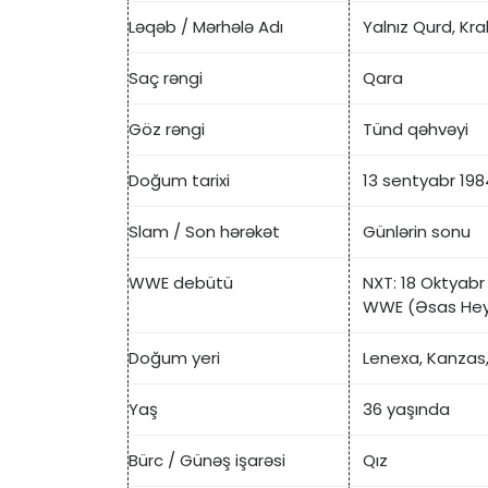
Ləqəb / Mərhələ Adı
Yalnız Qurd, Kra
Saç rəngi
Qara
Göz rəngi
Tünd qəhvəyi
Doğum tarixi
13 sentyabr 198
Slam / Son hərəkət
Günlərin sonu
WWE debütü
NXT: 18 Oktyabr
WWE (Əsas Heyə
Doğum yeri
Lenexa, Kanzas
Yaş
36 yaşında
Bürc / Günəş işarəsi
Qız