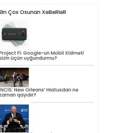
Ən Çox Oxunan XəBəRləR
Project Fi: Google-un Mobil Xidməti
sizin üçün uyğundurmu?
‘NCIS: New Orleans’ Hiatusdan nə
zaman qayıdır?