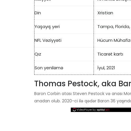
Din
Xristian
Yaşayış yeri
Tampa, Florida,
NFL Vəziyyəti
Hücum Mühafiz
Qız
Ticarət kartı
Son yeniləmə
İyul, 2021
Thomas Pestock, aka Bar
Baron Corbin atası Steven Pestock və anası Mo
anadan olub. 2020-ci ilə qədər Baron 36 yaşında