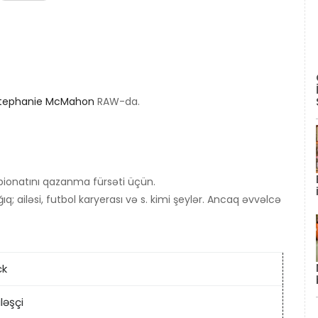
tephanie McMahon
RAW-da.
natını qazanma fürsəti üçün.
 ailəsi, futbol karyerası və s. kimi şeylər. Ancaq əvvəlcə
ck
ləşçi