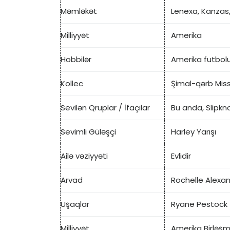
Məmləkət
Lenexa, Kanzas
Milliyyət
Amerika
Hobbilər
Amerika futbol
Kollec
Şimal-qərb Misso
Sevilən Qruplar / İfaçılar
Bu anda, Slipkn
Sevimli Güləşçi
Harley Yarışı
Ailə vəziyyəti
Evlidir
Arvad
Rochelle Alex
Uşaqlar
Ryane Pestock
Milliyyət
Amerika Birləşmi