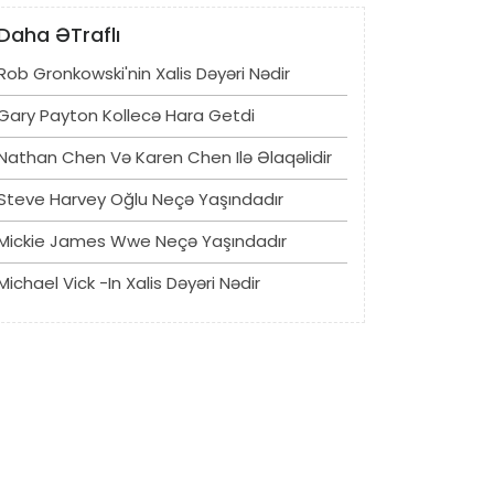
Daha ƏTraflı
Rob Gronkowski'nin Xalis Dəyəri Nədir
Gary Payton Kollecə Hara Getdi
Nathan Chen Və Karen Chen Ilə Əlaqəlidir
Steve Harvey Oğlu Neçə Yaşındadır
Mickie James Wwe Neçə Yaşındadır
Michael Vick -in Xalis Dəyəri Nədir