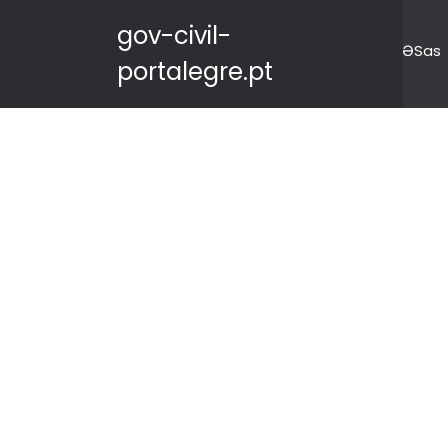
gov-civil-
ƏSas
portalegre.pt