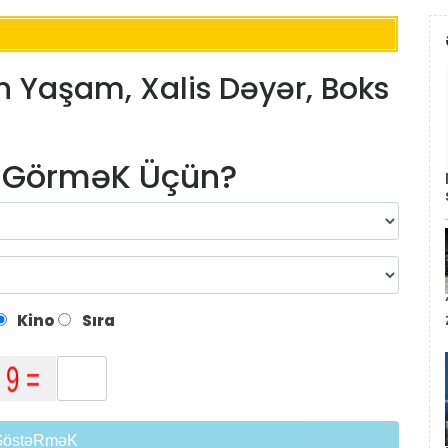
n Yaşam, Xalis Dəyər, Boks
m GörməK Üçün?
Kino
Sıra
GöstəRməK