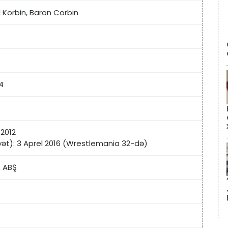
l Korbin, Baron Corbin
4
 2012
t): 3 Aprel 2016 (Wrestlemania 32-də)
, ABŞ