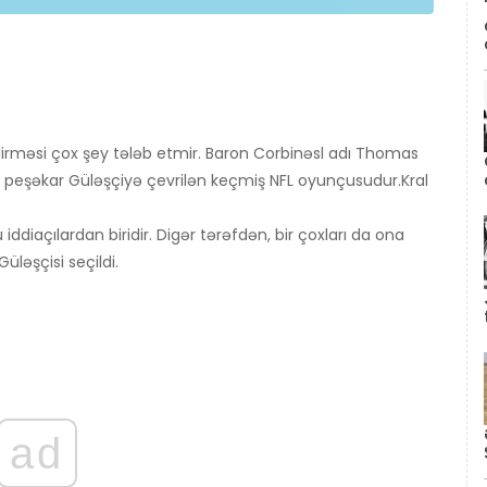
işdirməsi çox şey tələb etmir. Baron Corbin
əsl adı Thomas
peşəkar Güləşçiyə çevrilən keçmiş NFL oyunçusudur.
Kral
iaçılardan biridir. Digər tərəfdən, bir çoxları da ona
Güləşçisi seçildi.
ad