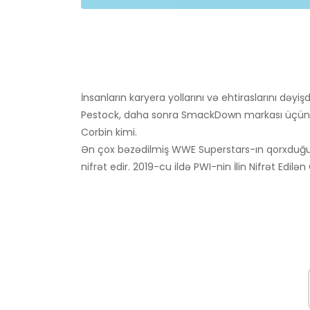
İnsanların karyera yollarını və ehtiraslarını dəy
Pestock, daha sonra SmackDown markası üçün 
Corbin kimi.
Ən çox bəzədilmiş WWE Superstars-ın qorxduğu idd
nifrət edir. 2019-cu ildə PWI-nin İlin Nifrət Edilən 