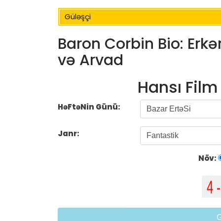
Güləşçi
Baron Corbin Bio: Erkə
və Arvad
Hansı Fil
HəFtəNin Günü:
Janr:
Növ: