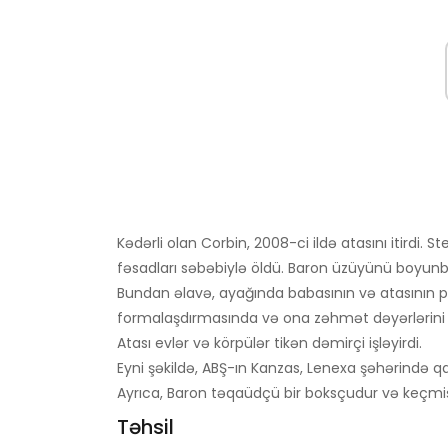
Kədərli olan Corbin, 2008-ci ildə atasını itirdi.
fəsadları səbəbiylə öldü. Baron üzüyünü boyunb
Bundan əlavə, ayağında babasının və atasının por
formalaşdırmasında və ona zəhmət dəyərlərini öy
Atası evlər və körpülər tikən dəmirçi işləyirdi.
Eyni şəkildə, ABŞ-ın Kanzas, Lenexa şəhərində q
Ayrıca, Baron təqaüdçü bir boksçudur və keçmiş
Təhsil