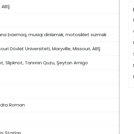
, ABŞ
una baxmaq, musiqi dinləmək, motosiklet sürmək
uri Dövlət Universiteti, Maryville, Missouri, ABŞ
ot, Slipknot, Tanrının Quzu, Şeytan Amigo
andra Roman
ş Ştatları