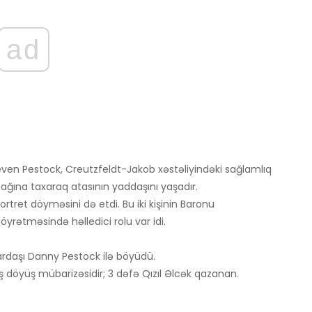
ad
 Steven Pestock, Creutzfeldt-Jakob xəstəliyindəki sağlamlıq
ağına taxaraq atasının yaddaşını yaşadır.
tret döyməsini də etdi. Bu iki kişinin Baronu
rətməsində həlledici rolu var idi.
ardaşı Danny Pestock ilə böyüdü.
 döyüş mübarizəsidir; 3 dəfə Qızıl Əlcək qazanan.