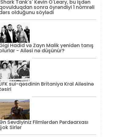
'Shark Tank's' Kevin O'Leary, bu işdən
qovulduqdan sonra öyrəndiyi 1 nömrəli
dərs olduğunu söylədi
Gigi Hadid və Zayn Malik yenidən tanış
olurlar - Ailəsi nə düşünür?
JFK sui-qəsdinin Britaniya Kral Ailəsinə
təsiri
Ən Sevdiyiniz Filmlərdən Pərdəarxası
Şok Sirlər