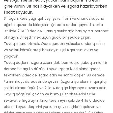
və soğan səpin, ədviyyatları barmaqlarınızla ətin
içinə vurun. Sır hazırlayarkən və ızgara hazırlayarkən
1 saat soyudun.
Sır üçün: Kərə yağı, qəhvəyi şəkər, rom və ananas suyunu
ağır bir qazanda birləşdirin. Şərbətə qədər qaynadın, orta
istilikdə 7 ilə 10 dəqiqə. Qarışıq ayrılmağa başlayırsa, narahat
olmayın. Birləşdirmək üçün güclü bir şəkildə çırpın.
Toyuq ızgara etmək: Qaz ızgarasını yüksəkə qədər qızdırın
və ya isti kömür atəşi hazırlayın. Qril ızgarasını ovun və
yağlayın.
Toyuq döşlərini ızgara üzərindəki barmaqlıq çubuqlarına 45
dərəcə bir açı ilə düzün. Toyuq ızgara izləri olana qədər
təxminən 2 dəqiqə ızgara edin və sonra döşləri 90 dərəcə
Fahrenhayt dərəcəsində çevirin (ızgara işarələrinin qarşılıqlı
şəklini almaq üçün) və 2 ilə 4 dəqiqə bişməyə davam edin.
Toyuq göğsünü çevirin və bişmiş üst hissələrini sır ilə
səxavətlə fırçalayın. İkinci tərəfi eyni şəkildə 4 ilə 6 dəqiqə
bişirin. Toyuq döşlərini yenidən çevirin, şirlə fırçalayın və
döşlər toxunana qədər möhkəmlənənə qədər 1-2 dəqiqə