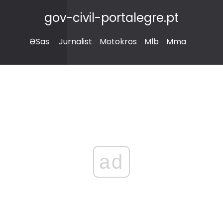
gov-civil-portalegre.pt
ƏSas
Jurnalist
Motokros
Mlb
Mma
ad