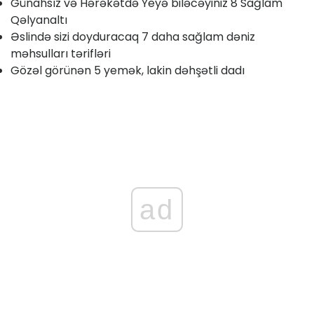
Günahsız və Hərəkətdə Yeyə biləcəyiniz 8 Sağlam
Qəlyanaltı
Əslində sizi doyduracaq 7 daha sağlam dəniz
məhsulları tərifləri
Gözəl görünən 5 yemək, lakin dəhşətli dadı
ad