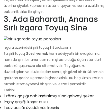
üzərinə çiyələk kapresinin üstünə qoyun və sonra azaldılmış
balzamik sirkə ilə çiləyin.
3. Ada Baharatlı, Ananas
Sırlı Izgara Toyuq Sinə
Izgara üzərindəki şirli toyuq | iStock.com
Bu şirli toyuq
Gözəl yemək
həm ədviyyatlı bir ovuşdurma,
həm də şirin bir ananasın rom şirəsi olduğu üçün standart
barbekü quşunuza əla alternativdir. Toyuğunuzu
duzladıqdan və duzladıqdan sonra, şir gözəl bir örtük əmələ
gətirənə qədər ızgarada bişirəcəksiniz. Bu heç kimin imtina
etmək istəməyəcəyi bir şirin və ləzzətli yeməkdir.
Tərkibi:
1 xörək qaşığı qablaşdırılmış tünd qəhvəyi şəkər
1-çay qaşığı koşer duzu
1 çay qaşığı üyüdülmüş keşniş