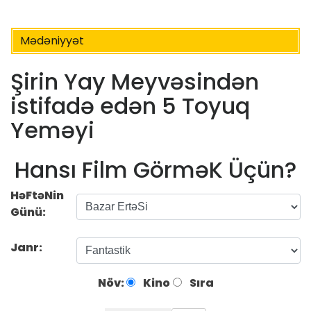
Mədəniyyət
Şirin Yay Meyvəsindən
istifadə edən 5 Toyuq
Yeməyi
Hansı Film GörməK Üçün?
HəFtəNin
Günü:
Janr:
Növ:
Kino
Sıra