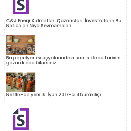
C&J Enerji Xidmətləri Qazancları: İnvestorların Bu
Nəticələri Niyə Sevməmələri
Bu populyar ev əşyalarındakı son istifadə tarixini
gözardı edə bilərsiniz
Netflix-də yenilik: İyun 2017-ci il buraxılışı