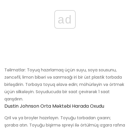
ad
Təlimatlar: Toyuq hazırlamaq üçün suyu, soya sousunu,
zəncəfil, limon bibəri və sarımsağı iri bir üst plastik torbada
birləşdirin. Torbaya toyuq əlavə edin; möhürləyin və örtmək
üçün silkələyin. Soyuducuda bir saat çevirərək 1 saat
qarışdırın.
Dustin Johnson Orta Məktəbi Harada Oxudu
Qril və ya broyler hazırlayın. Toyuğu torbadan çıxarın;
şoraba atın. Toyuğu bişirmə spreyi ilə örtülmüş ızgara rafına