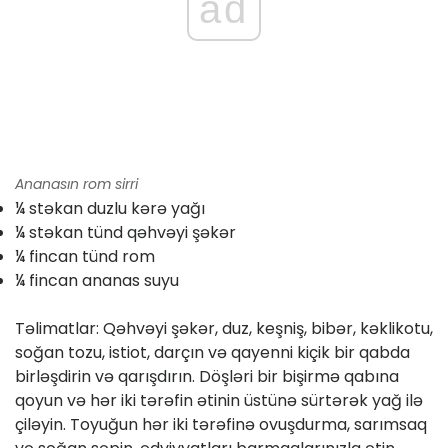
ad
Ananasın rom sirri
¼ stəkan duzlu kərə yağı
¼ stəkan tünd qəhvəyi şəkər
¼ fincan tünd rom
¼ fincan ananas suyu
Təlimatlar: Qəhvəyi şəkər, duz, keşniş, bibər, kəklikotu,
soğan tozu, istiot, darçın və qayenni kiçik bir qabda
birləşdirin və qarışdırın. Döşləri bir bişirmə qabına
qoyun və hər iki tərəfin ətinin üstünə sürtərək yağ ilə
çiləyin. Toyuğun hər iki tərəfinə ovuşdurma, sarımsaq