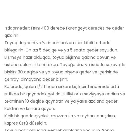
İstiqamətlər: Fırını 400 dərəcə Farengeyt dərəcəsinə qədər
qızdırın.
Toyuq döşlərini və ½ fincan balzamı bir kilidli torbada
birləşdirin. Ən azı 5 dəqiqə və ya 5 saata qədər soyudun.
Bişməyə hazır olduqda, toyuq bişirmə qabına qoyun və
üstünə qalan sirkəni tökün. Toyuğu duz və istiotla səxavətlə
bişirin. 30 dəqiqə və ya toyuq bişənə qədər və içərisində
çəhrayı olmayana qədər bişirin.
Bu arada, qalan 1/2 fincan sirkəni kiçik bir tencerede orta
istilikdə bir qaynadək gətirin. İstiliyi orta səviyyəyə endirin və
təxminən 10 dəqiqə qaynatın və ya yarısı azalana qədər.
Kaldırın və kənara qoyun.
Kiçik bir qabda çiyələk, mozzarella və reyhanı qarışdırın,
kapres üstü düzəldin.
Toyuq hazır olduqda, yemək qablarına köçürün. Sonra