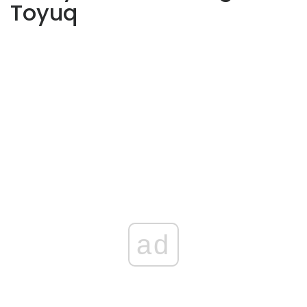
Toyuq
ad