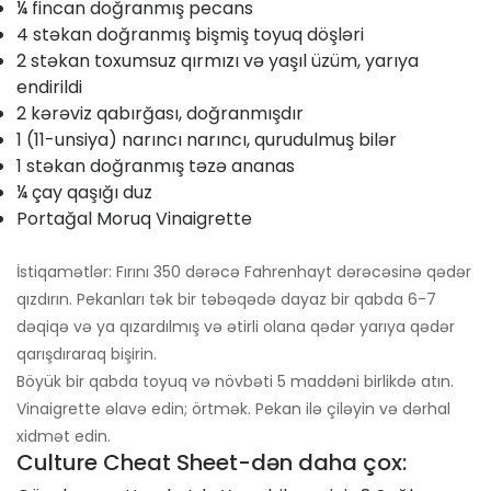
¼ fincan doğranmış pecans
4 stəkan doğranmış bişmiş toyuq döşləri
2 stəkan toxumsuz qırmızı və yaşıl üzüm, yarıya
endirildi
2 kərəviz qabırğası, doğranmışdır
1 (11-unsiya) narıncı narıncı, qurudulmuş bilər
1 stəkan doğranmış təzə ananas
¼ çay qaşığı duz
Portağal Moruq Vinaigrette
İstiqamətlər: Fırını 350 dərəcə Fahrenhayt dərəcəsinə qədər
qızdırın. Pekanları tək bir təbəqədə dayaz bir qabda 6-7
dəqiqə və ya qızardılmış və ətirli olana qədər yarıya qədər
qarışdıraraq bişirin.
Böyük bir qabda toyuq və növbəti 5 maddəni birlikdə atın.
Vinaigrette əlavə edin; örtmək. Pekan ilə çiləyin və dərhal
xidmət edin.
Culture Cheat Sheet-dən daha çox: