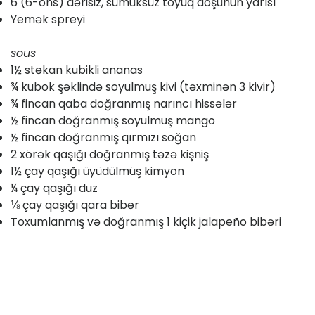
6 (6-ons) dərisiz, sümüksüz toyuq döşünün yarısı
Yemək spreyi
sous
1½ stəkan kubikli ananas
¾ kubok şəklində soyulmuş kivi (təxminən 3 kivir)
¾ fincan qaba doğranmış narıncı hissələr
½ fincan doğranmış soyulmuş mango
½ fincan doğranmış qırmızı soğan
2 xörək qaşığı doğranmış təzə kişniş
1½ çay qaşığı üyüdülmüş kimyon
¼ çay qaşığı duz
⅛ çay qaşığı qara bibər
Toxumlanmış və doğranmış 1 kiçik jalapeño bibəri