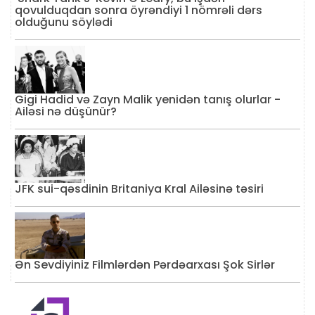
qovulduqdan sonra öyrəndiyi 1 nömrəli dərs
olduğunu söylədi
Gigi Hadid və Zayn Malik yenidən tanış olurlar -
Ailəsi nə düşünür?
JFK sui-qəsdinin Britaniya Kral Ailəsinə təsiri
Ən Sevdiyiniz Filmlərdən Pərdəarxası Şok Sirlər