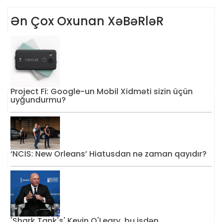
Ən Çox Oxunan XəBəRləR
Project Fi: Google-un Mobil Xidməti sizin üçün
uyğundurmu?
‘NCIS: New Orleans’ Hiatusdan nə zaman qayıdır?
'Shark Tank's' Kevin O'Leary, bu işdən