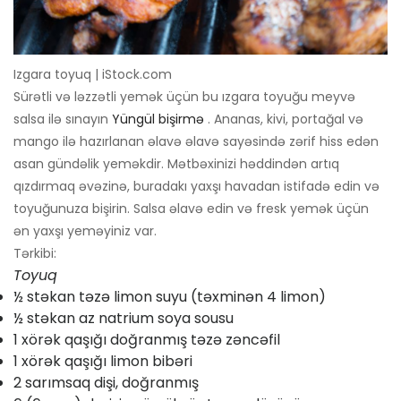
Izgara toyuq | iStock.com
Sürətli və ləzzətli yemək üçün bu ızgara toyuğu meyvə
salsa ilə sınayın
Yüngül bişirmə
. Ananas, kivi, portağal və
mango ilə hazırlanan əlavə əlavə sayəsində zərif hiss edən
asan gündəlik yeməkdir. Mətbəxinizi həddindən artıq
qızdırmaq əvəzinə, buradakı yaxşı havadan istifadə edin və
toyuğunuza bişirin. Salsa əlavə edin və fresk yemək üçün
ən yaxşı yeməyiniz var.
Tərkibi:
Toyuq
½ stəkan təzə limon suyu (təxminən 4 limon)
½ stəkan az natrium soya sousu
1 xörək qaşığı doğranmış təzə zəncəfil
1 xörək qaşığı limon bibəri
2 sarımsaq dişi, doğranmış