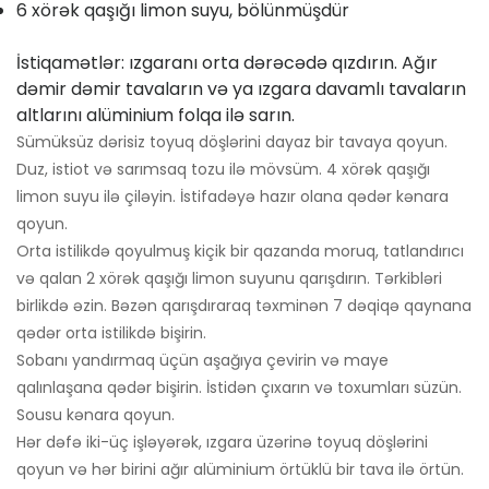
6 xörək qaşığı limon suyu, bölünmüşdür
İstiqamətlər: ızgaranı orta dərəcədə qızdırın. Ağır
dəmir dəmir tavaların və ya ızgara davamlı tavaların
altlarını alüminium folqa ilə sarın.
Sümüksüz dərisiz toyuq döşlərini dayaz bir tavaya qoyun.
Duz, istiot və sarımsaq tozu ilə mövsüm. 4 xörək qaşığı
limon suyu ilə çiləyin. İstifadəyə hazır olana qədər kənara
qoyun.
Orta istilikdə qoyulmuş kiçik bir qazanda moruq, tatlandırıcı
və qalan 2 xörək qaşığı limon suyunu qarışdırın. Tərkibləri
birlikdə əzin. Bəzən qarışdıraraq təxminən 7 dəqiqə qaynana
qədər orta istilikdə bişirin.
Sobanı yandırmaq üçün aşağıya çevirin və maye
qalınlaşana qədər bişirin. İstidən çıxarın və toxumları süzün.
Sousu kənara qoyun.
Hər dəfə iki-üç işləyərək, ızgara üzərinə toyuq döşlərini
qoyun və hər birini ağır alüminium örtüklü bir tava ilə örtün.