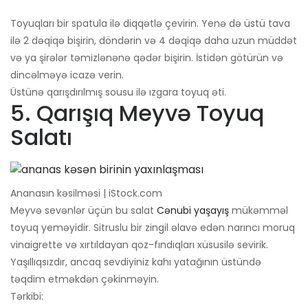
Toyuqları bir spatula ilə diqqətlə çevirin. Yenə də üstü tava
ilə 2 dəqiqə bişirin, döndərin və 4 dəqiqə daha uzun müddət
və ya şirələr təmizlənənə qədər bişirin. İstidən götürün və
dincəlməyə icazə verin.
Üstünə qarışdırılmış sousu ilə ızgara toyuq əti.
5. Qarışıq Meyvə Toyuq
Salatı
Ananasın kəsilməsi | iStock.com
Meyvə sevənlər üçün bu salat
Cənubi yaşayış
mükəmməl
toyuq yeməyidir. Sitruslu bir zingil əlavə edən narıncı moruq
vinaigrette və xırtıldayan qoz-fındıqları xüsusilə sevirik.
Yaşıllıqsızdır, ancaq sevdiyiniz kahı yatağının üstündə
təqdim etməkdən çəkinməyin.
Tərkibi: