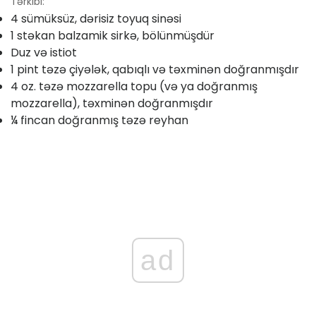
Tərkibi:
4 sümüksüz, dərisiz toyuq sinəsi
1 stəkan balzamik sirkə, bölünmüşdür
Duz və istiot
1 pint təzə çiyələk, qabıqlı və təxminən doğranmışdır
4 oz. təzə mozzarella topu (və ya doğranmış
mozzarella), təxminən doğranmışdır
¼ fincan doğranmış təzə reyhan
ad