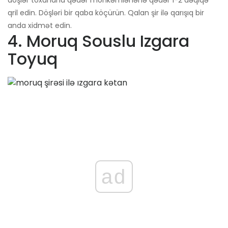
qril edin. Döşləri bir qaba köçürün. Qalan şir ilə qarışıq bir
anda xidmət edin.
4. Moruq Souslu Izgara
Toyuq
ad