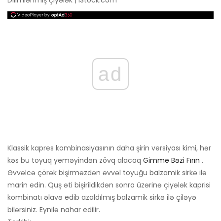
ad
Klassik kapres kombinasiyasının daha şirin versiyası kimi, hər
kəs bu toyuq yeməyindən zövq alacaq
Gimme Bəzi Fırın
.
Əvvəlcə çörək bişirməzdən əvvəl toyuğu balzamik sirkə ilə
marin edin. Quş əti bişirildikdən sonra üzərinə çiyələk kaprisi
kombinatı əlavə edib azaldılmış balzamik sirkə ilə çiləyə
bilərsiniz. Eynilə nahar edilir.