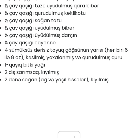
½ çay qaşığı təzə üyüdülmüş qara bibər
½ çay qaşığı qurudulmuş kəklikotu
½ çay qaşığı soğan tozu
½ çay qaşığı üyüdülmüş bibər
½ çay qaşığı üyüdülmüş darçın
¼ çay qaşığı cayenne
4 sümüksüz dərisiz toyuq göğsünün yarısı (hər biri 6
ilə 8 oz), kəsilmiş, yaxalanmış və qurudulmuş quru
1-qaşıq bitki yağı
2 diş sarımsaq, kıyılmış
2 dənə soğan (ağ və yaşıl hissələr), kıyılmış