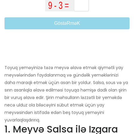
GöstəRməK
Toyuq yeməyinizə təzə meyvə əlavə etmək qiymətli yay
meyvələrindən faydalanmaq və gündəlik yeməklərinizi
daha maraqlı etmək üçün asan bir yoldur. Salsa, sous və ya
sırın asanlıqla əlavə edilməsi toyuqa həmişə dadlı olan şirin
bir vuruş əlavə edir. Şirin məhsulların ləzzətli bir yeməkdə
necə ulduz ola biləcəyini sübut etmək üçün yay
meyvəsindən istifadə edən beş toyuq yeməyini
yuvarlaqlaşdırırıq.
1. Meyvə Salsa ilə Izgara