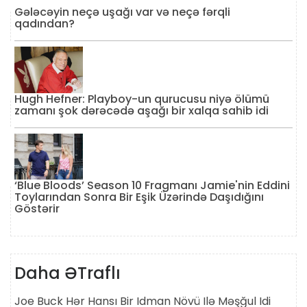
Gələcəyin neçə uşağı var və neçə fərqli
qadından?
Hugh Hefner: Playboy-un qurucusu niyə ölümü
zamanı şok dərəcədə aşağı bir xalqa sahib idi
‘Blue Bloods’ Season 10 Fragmanı Jamie'nin Eddini
Toylarından Sonra Bir Eşik Üzərində Daşıdığını
Göstərir
Daha ƏTraflı
Joe Buck Hər Hansı Bir Idman Növü Ilə Məşğul Idi