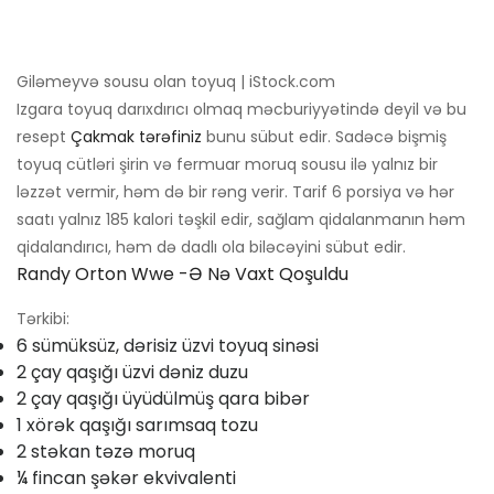
Giləmeyvə sousu olan toyuq | iStock.com
Izgara toyuq darıxdırıcı olmaq məcburiyyətində deyil və bu
resept
Çakmak tərəfiniz
bunu sübut edir. Sadəcə bişmiş
toyuq cütləri şirin və fermuar moruq sousu ilə yalnız bir
ləzzət vermir, həm də bir rəng verir. Tarif 6 porsiya və hər
saatı yalnız 185 kalori təşkil edir, sağlam qidalanmanın həm
qidalandırıcı, həm də dadlı ola biləcəyini sübut edir.
Randy Orton Wwe -ə Nə Vaxt Qoşuldu
Tərkibi:
6 sümüksüz, dərisiz üzvi toyuq sinəsi
2 çay qaşığı üzvi dəniz duzu
2 çay qaşığı üyüdülmüş qara bibər
1 xörək qaşığı sarımsaq tozu
2 stəkan təzə moruq
¼ fincan şəkər ekvivalenti