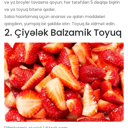
və ya broyler tavasına qoyun; hər tərəfdən 5 dəqiqə bişirin
və ya toyuq bitənə qədər.
Salsa hazırlamaq üçün ananas və qalan maddələri
qarışdırın, yumşaq bir şəkildə atın. Toyuq ilə xidmət edin.
2. Çiyələk Balzamik Toyuq
Dilimlənmiş çiyələk | iStock.com