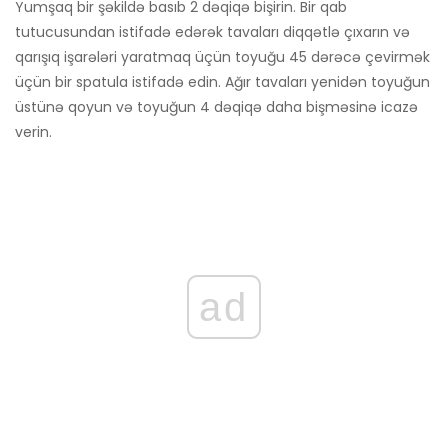
Yumşaq bir şəkildə basıb 2 dəqiqə bişirin. Bir qab
tutucusundan istifadə edərək tavaları diqqətlə çıxarın və
qarışıq işarələri yaratmaq üçün toyuğu 45 dərəcə çevirmək
üçün bir spatula istifadə edin. Ağır tavaları yenidən toyuğun
üstünə qoyun və toyuğun 4 dəqiqə daha bişməsinə icazə
verin.
ad