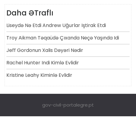
Daha ƏTraflı
Liseydə Nə Etdi Andrew Uğurlar Iştirak Etdi
Troy Aikman Təqaüdə Çıxanda Neçə Yaşında Idi
Jeff Gordonun Xalis Dəyəri Nədir
Rachel Hunter Indi Kimlə Evlidir
Kristine Leahy Kiminlə Evlidir
gov-civil-portalegre.pt