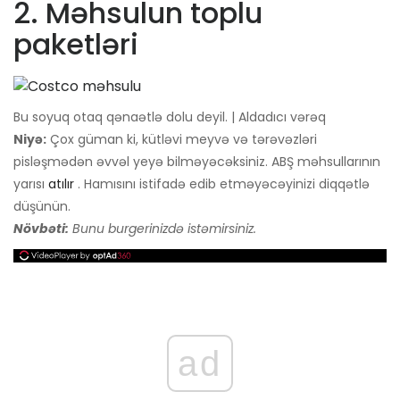
2. Məhsulun toplu
paketləri
Bu soyuq otaq qənaətlə dolu deyil. | Aldadıcı vərəq
Niyə:
Çox güman ki, kütləvi meyvə və tərəvəzləri
pisləşmədən əvvəl yeyə bilməyəcəksiniz. ABŞ məhsullarının
yarısı
atılır
. Hamısını istifadə edib etməyəcəyinizi diqqətlə
düşünün.
Növbəti:
Bunu burgerinizdə istəmirsiniz.
ad