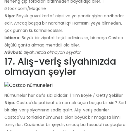
Nəhəng çip torbaları bitirmədən bayatlaşa bilər. |
iStock.com/Magone
Niyə:
Böyük çuval kartof cipsi və ya pendir şişləri cazibədar
edir. Ancaq başqa bir narahatlıq? Hamısını yeyə bilmədən,
çox güman ki, köhnələcəklər.
İstisna:
Böyük bir ziyafət təşkil edirsinizsə, bir neçə Costco
ölçülü çanta almaq məntiqli ola bilər.
Növbəti:
Siyahınızda olmayan əşyalar
17. Alış-veriş siyahınızda
olmayan şeylər
Nümunələr hər dəfə sizi aldadır. | Tim Boyle / Getty Şəkillər
Niyə:
Costco'da pul israf etməmək üçün başqa bir sirr? Sərt
bir alış-veriş siyahısına sadiq qalın. Alış-veriş edənlər
Costco'yu tonlarla nümunəsi olan böyük bir mağaza kimi
tanıyırlar. Cazibədar bir şeydir, ancaq bu təsadüfi xoşluqlara