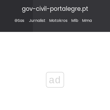
gov-civil-portalegre.pt
ƏSas
Jurnalist
Motokros
Mlb
Mma
ad