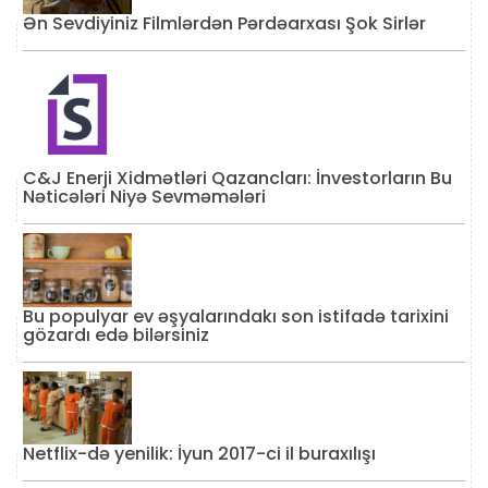
Ən Sevdiyiniz Filmlərdən Pərdəarxası Şok Sirlər
C&J Enerji Xidmətləri Qazancları: İnvestorların Bu
Nəticələri Niyə Sevməmələri
Bu populyar ev əşyalarındakı son istifadə tarixini
gözardı edə bilərsiniz
Netflix-də yenilik: İyun 2017-ci il buraxılışı