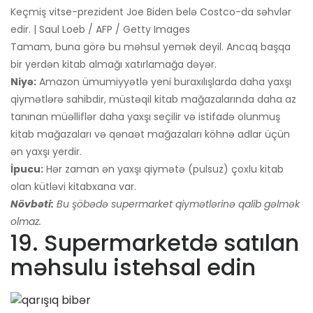
Keçmiş vitse-prezident Joe Biden belə Costco-da səhvlər
edir. | Saul Loeb / AFP / Getty Images
Tamam, buna görə bu məhsul yemək deyil. Ancaq başqa
bir yerdən kitab almağı xatırlamağa dəyər.
Niyə:
Amazon ümumiyyətlə yeni buraxılışlarda daha yaxşı
qiymətlərə sahibdir, müstəqil kitab mağazalarında daha az
tanınan müəlliflər daha yaxşı seçilir və istifadə olunmuş
kitab mağazaları və qənaət mağazaları köhnə adlar üçün
ən yaxşı yerdir.
İpucu:
Hər zaman ən yaxşı qiymətə (pulsuz) çoxlu kitab
olan kütləvi kitabxana var.
Növbəti:
Bu şöbədə supermarket qiymətlərinə qalib gəlmək
olmaz.
19. Supermarketdə satılan
məhsulu istehsal edin