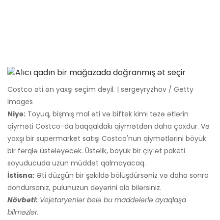
Costco əti ən yaxşı seçim deyil. | sergeyryzhov / Getty
Images
Niyə:
Toyuq, bişmiş mal əti və biftek kimi təzə ətlərin
qiyməti Costco-da baqqaldakı qiymətdən daha çoxdur. Və
yaxşı bir supermarket satışı Costco'nun qiymətlərini böyük
bir fərqlə üstələyəcək. Üstəlik, böyük bir çiy ət paketi
soyuducuda uzun müddət qalmayacaq.
İstisna:
Əti düzgün bir şəkildə bölüşdürsəniz və daha sonra
dondursanız, pulunuzun dəyərini ala bilərsiniz.
Növbəti:
Vejetaryenlər belə bu maddələrlə ayaqlaşa
bilməzlər.