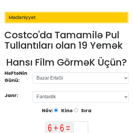
Mədəniyyət
Costco'da Tamamilə Pul
Tullantıları olan 19 Yemək
Hansı Film GörməK Üçün?
HəFtəNin
Günü:
Janr:
Növ:
Kino
Sıra