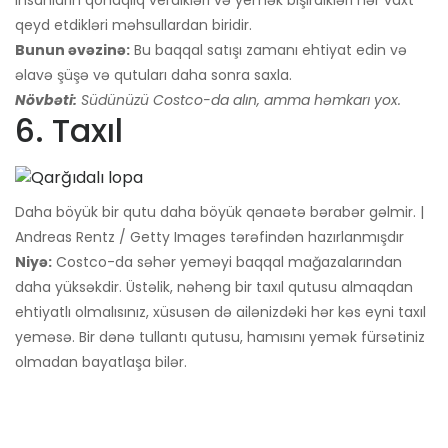
insanların qonaqlıq verdikləri və yemək bişirdikləri hər vaxt
qeyd etdikləri məhsullardan biridir.
Bunun əvəzinə:
Bu baqqal satışı zamanı ehtiyat edin və
əlavə şüşə və qutuları daha sonra saxla.
Növbəti:
Südünüzü Costco-da alın, amma həmkarı yox.
6. Taxıl
Daha böyük bir qutu daha böyük qənaətə bərabər gəlmir. |
Andreas Rentz / Getty Images tərəfindən hazırlanmışdır
Niyə:
Costco-da səhər yeməyi baqqal mağazalarından
daha yüksəkdir. Üstəlik, nəhəng bir taxıl qutusu almaqdan
ehtiyatlı olmalısınız, xüsusən də ailənizdəki hər kəs eyni taxıl
yeməsə. Bir dənə tullantı qutusu, hamısını yemək fürsətiniz
olmadan bayatlaşa bilər.