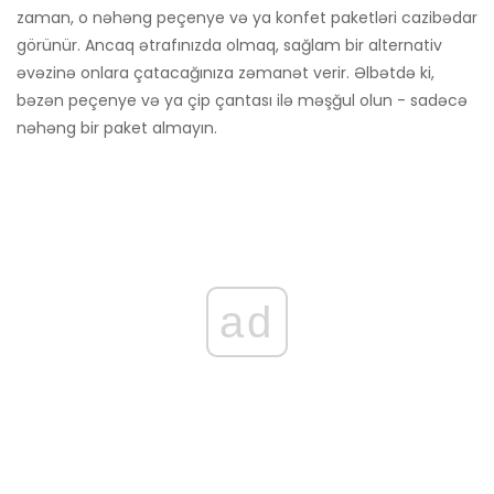
zaman, o nəhəng peçenye və ya konfet paketləri cazibədar
görünür. Ancaq ətrafınızda olmaq, sağlam bir alternativ
əvəzinə onlara çatacağınıza zəmanət verir. Əlbətdə ki,
bəzən peçenye və ya çip çantası ilə məşğul olun - sadəcə
nəhəng bir paket almayın.
ad