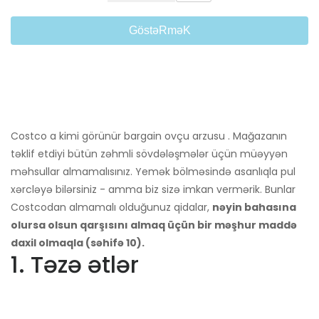
GöstəRməK
Costco a kimi görünür bargain ovçu arzusu . Mağazanın
təklif etdiyi bütün zəhmli sövdələşmələr üçün müəyyən
məhsullar almamalısınız. Yemək bölməsində asanlıqla pul
xərcləyə bilərsiniz - amma biz sizə imkan vermərik. Bunlar
Costcodan almamalı olduğunuz qidalar,
nəyin bahasına
olursa olsun qarşısını almaq üçün bir məşhur maddə
daxil olmaqla (səhifə 10).
1. Təzə ətlər