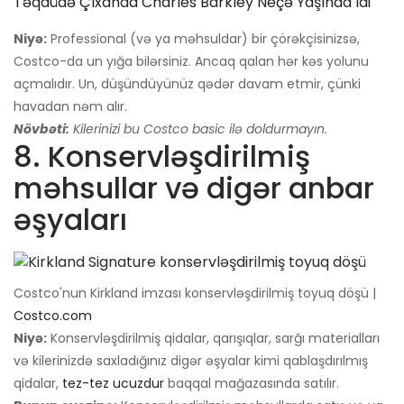
Təqaüdə Çıxanda Charles Barkley Neçə Yaşında Idi
Niyə:
Professional (və ya məhsuldar) bir çörəkçisinizsə,
Costco-da un yığa bilərsiniz. Ancaq qalan hər kəs yolunu
açmalıdır. Un, düşündüyünüz qədər davam etmir, çünki
havadan nəm alır.
Növbəti:
Kilerinizi bu Costco basic ilə doldurmayın.
8. Konservləşdirilmiş
məhsullar və digər anbar
əşyaları
Costco'nun Kirkland imzası konservləşdirilmiş toyuq döşü |
Costco.com
Niyə:
Konservləşdirilmiş qidalar, qarışıqlar, sarğı materialları
və kilerinizdə saxladığınız digər əşyalar kimi qablaşdırılmış
qidalar,
tez-tez ucuzdur
baqqal mağazasında satılır.