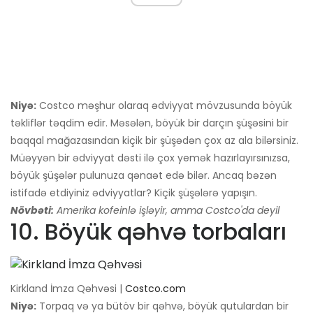
Niyə:
Costco məşhur olaraq ədviyyat mövzusunda böyük
təkliflər təqdim edir. Məsələn, böyük bir darçın şüşəsini bir
baqqal mağazasından kiçik bir şüşədən çox az ala bilərsiniz.
Müəyyən bir ədviyyat dəsti ilə çox yemək hazırlayırsınızsa,
böyük şüşələr pulunuza qənaət edə bilər. Ancaq bəzən
istifadə etdiyiniz ədviyyatlar? Kiçik şüşələrə yapışın.
Növbəti:
Amerika kofeinlə işləyir, amma Costco'da deyil
10. Böyük qəhvə torbaları
Kirkland İmza Qəhvəsi |
Costco.com
Niyə:
Torpaq və ya bütöv bir qəhvə, böyük qutulardan bir