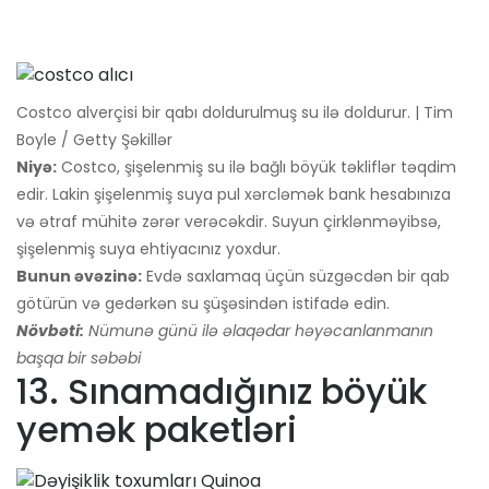
Costco alverçisi bir qabı doldurulmuş su ilə doldurur. | Tim
Boyle / Getty Şəkillər
Niyə:
Costco, şişelenmiş su ilə bağlı böyük təkliflər təqdim
edir. Lakin şişelenmiş suya pul xərcləmək bank hesabınıza
və ətraf mühitə zərər verəcəkdir. Suyun çirklənməyibsə,
şişelenmiş suya ehtiyacınız yoxdur.
Bunun əvəzinə:
Evdə saxlamaq üçün süzgəcdən bir qab
götürün və gedərkən su şüşəsindən istifadə edin.
Növbəti:
Nümunə günü ilə əlaqədar həyəcanlanmanın
başqa bir səbəbi
13. Sınamadığınız böyük
yemək paketləri