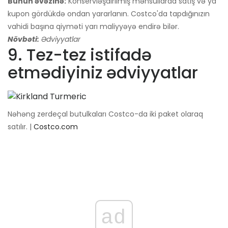
Bunun əvəzinə:
Konservləşdirilmiş məhsullarda satış və ya
kupon gördükdə ondan yararlanın. Costco'da tapdığınızın
vahidi başına qiyməti yarı maliyyəyə endirə bilər.
Növbəti:
Ədviyyatlar
9. Tez-tez istifadə
etmədiyiniz ədviyyatlar
Nəhəng zerdeçal butulkaları Costco-da iki paket olaraq
satılır. |
Costco.com
ad