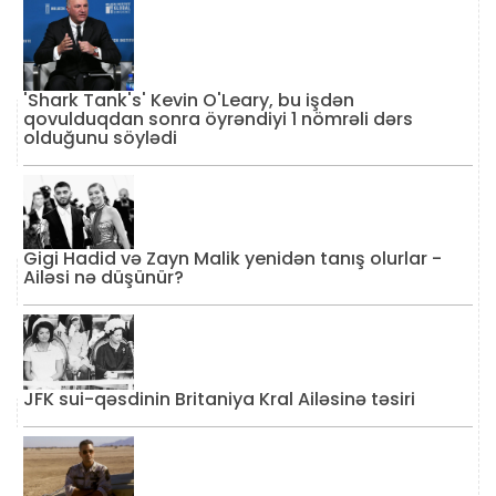
'Shark Tank's' Kevin O'Leary, bu işdən
qovulduqdan sonra öyrəndiyi 1 nömrəli dərs
olduğunu söylədi
Gigi Hadid və Zayn Malik yenidən tanış olurlar -
Ailəsi nə düşünür?
JFK sui-qəsdinin Britaniya Kral Ailəsinə təsiri