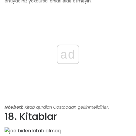
ehtiyacınız yoxdursa, onları əldə etməyin.
ad
Növbəti:
Kitab qurdları Costcodan çəkinməlidirlər.
18. Kitablar