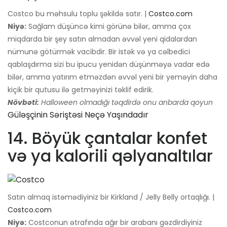
Costco bu məhsulu toplu şəkildə satır. |
Costco.com
Niyə:
Sağlam düşüncə kimi görünə bilər, amma çox
miqdarda bir şey satın almadan əvvəl yeni qidalardan
nümunə götürmək vacibdir. Bir istək və ya cəlbedici
qablaşdırma sizi bu ipucu yenidən düşünməyə vadar edə
bilər, amma yatırım etməzdən əvvəl yeni bir yeməyin daha
kiçik bir qutusu ilə getməyinizi təklif edirik.
Növbəti:
Halloween olmadığı təqdirdə onu anbarda qoyun
Güləşçinin Səriştəsi Neçə Yaşındadır
14. Böyük çantalar konfet
və ya kalorili qəlyanaltılar
Satın almaq istəmədiyiniz bir Kirkland / Jelly Belly ortaqlığı. |
Costco.com
Niyə:
Costconun ətrafında ağır bir arabanı gəzdirdiyiniz