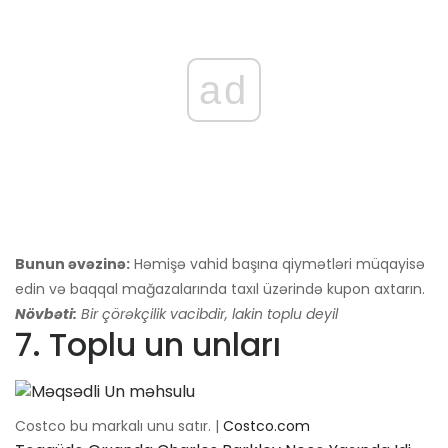
ad
Bunun əvəzinə:
Həmişə vahid başına qiymətləri müqayisə
edin və baqqal mağazalarında taxıl üzərində kupon axtarın.
Növbəti:
Bir çörəkçilik vacibdir, lakin toplu deyil
7. Toplu un unları
Costco bu markalı unu satır. |
Costco.com