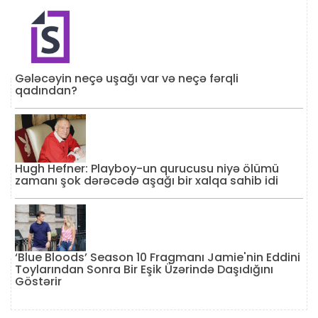
Gələcəyin neçə uşağı var və neçə fərqli
qadından?
Hugh Hefner: Playboy-un qurucusu niyə ölümü
zamanı şok dərəcədə aşağı bir xalqa sahib idi
‘Blue Bloods’ Season 10 Fragmanı Jamie'nin Eddini
Toylarından Sonra Bir Eşik Üzərində Daşıdığını
Göstərir