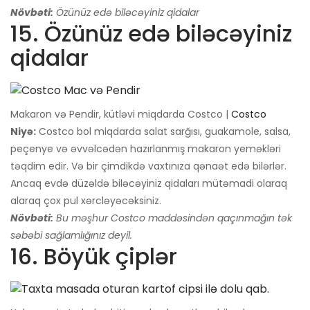
Növbəti:
Özünüz edə biləcəyiniz qidalar
15. Özünüz edə biləcəyiniz
qidalar
Makaron və Pendir, kütləvi miqdarda Costco |
Costco
Niyə:
Costco bol miqdarda salat sarğısı, guakamole, salsa,
peçenye və əvvəlcədən hazırlanmış makaron yeməkləri
təqdim edir. Və bir çimdikdə vaxtınıza qənaət edə bilərlər.
Ancaq evdə düzəldə biləcəyiniz qidaları mütəmadi olaraq
alaraq çox pul xərcləyəcəksiniz.
Növbəti:
Bu məşhur Costco maddəsindən qaçınmağın tək
səbəbi sağlamlığınız deyil.
16. Böyük çiplər