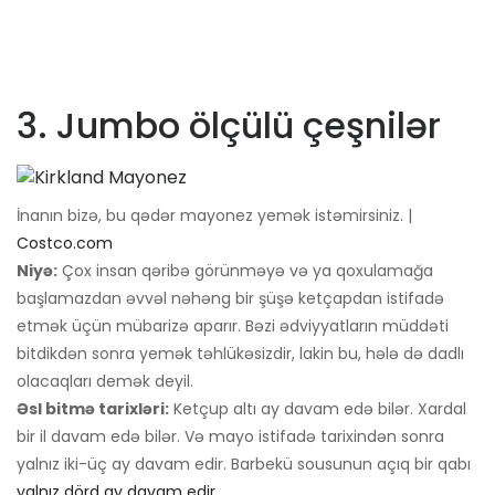
3. Jumbo ölçülü çeşnilər
İnanın bizə, bu qədər mayonez yemək istəmirsiniz. |
Costco.com
Niyə:
Çox insan qəribə görünməyə və ya qoxulamağa
başlamazdan əvvəl nəhəng bir şüşə ketçapdan istifadə
etmək üçün mübarizə aparır. Bəzi ədviyyatların müddəti
bitdikdən sonra yemək təhlükəsizdir, lakin bu, hələ də dadlı
olacaqları demək deyil.
Əsl bitmə tarixləri:
Ketçup altı ay davam edə bilər. Xardal
bir il davam edə bilər. Və mayo istifadə tarixindən sonra
yalnız iki-üç ay davam edir. Barbekü sousunun açıq bir qabı
yalnız dörd ay davam edir
.