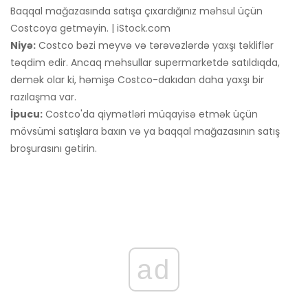
Baqqal mağazasında satışa çıxardığınız məhsul üçün
Costcoya getməyin. | iStock.com
Niyə:
Costco bəzi meyvə və tərəvəzlərdə yaxşı təkliflər
təqdim edir. Ancaq məhsullar supermarketdə satıldıqda,
demək olar ki, həmişə Costco-dakıdan daha yaxşı bir
razılaşma var.
İpucu:
Costco'da qiymətləri müqayisə etmək üçün
mövsümi satışlara baxın və ya baqqal mağazasının satış
broşurasını gətirin.
ad