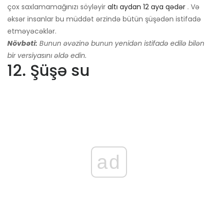
çox saxlamamağınızı söyləyir
altı aydan 12 aya qədər
. Və
əksər insanlar bu müddət ərzində bütün şüşədən istifadə
etməyəcəklər.
Növbəti:
Bunun əvəzinə bunun yenidən istifadə edilə bilən
bir versiyasını əldə edin.
12. Şüşə su
ad