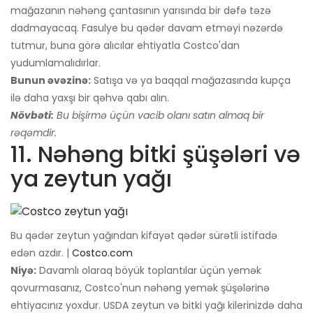
mağazanın nəhəng çantasının yarısında bir dəfə təzə
dadmayacaq. Fasulye bu qədər davam etməyi nəzərdə
tutmur, buna görə alıcılar ehtiyatla Costco'dan
yudumlamalıdırlar.
Bunun əvəzinə:
Satışa və ya baqqal mağazasında kupça
ilə daha yaxşı bir qəhvə qabı alın.
Növbəti:
Bu bişirmə üçün vacib olanı satın almaq bir
rəqəmdir.
11. Nəhəng bitki şüşələri və
ya zeytun yağı
Bu qədər zeytun yağından kifayət qədər sürətli istifadə
edən azdır. |
Costco.com
Niyə:
Davamlı olaraq böyük toplantılar üçün yemək
qovurmasanız, Costco'nun nəhəng yemək şüşələrinə
ehtiyacınız yoxdur. USDA zeytun və bitki yağı kilerinizdə daha