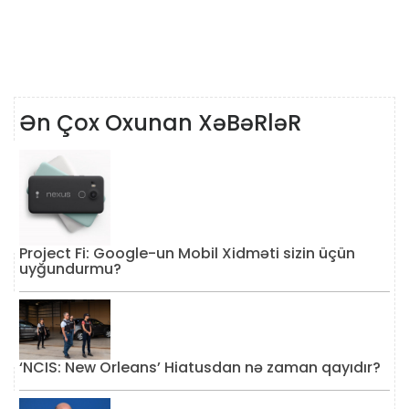
Ən Çox Oxunan XəBəRləR
Project Fi: Google-un Mobil Xidməti sizin üçün
uyğundurmu?
‘NCIS: New Orleans’ Hiatusdan nə zaman qayıdır?