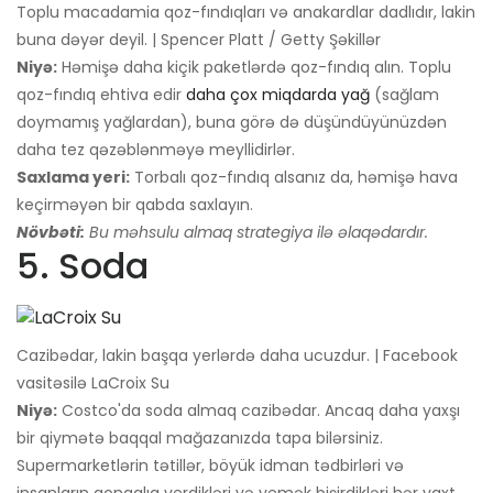
Toplu macadamia qoz-fındıqları və anakardlar dadlıdır, lakin
buna dəyər deyil. | Spencer Platt / Getty Şəkillər
Niyə:
Həmişə daha kiçik paketlərdə qoz-fındıq alın. Toplu
qoz-fındıq ehtiva edir
daha çox miqdarda yağ
(sağlam
doymamış yağlardan), buna görə də düşündüyünüzdən
daha tez qəzəblənməyə meyllidirlər.
Saxlama yeri:
Torbalı qoz-fındıq alsanız da, həmişə hava
keçirməyən bir qabda saxlayın.
Növbəti:
Bu məhsulu almaq strategiya ilə əlaqədardır.
5. Soda
Cazibədar, lakin başqa yerlərdə daha ucuzdur. | Facebook
vasitəsilə LaCroix Su
Niyə:
Costco'da soda almaq cazibədar. Ancaq daha yaxşı
bir qiymətə baqqal mağazanızda tapa bilərsiniz.
Supermarketlərin tətillər, böyük idman tədbirləri və