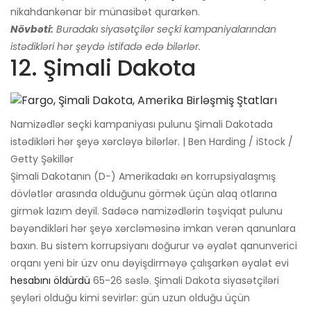
nikahdankənar bir münasibət qurarkən.
Növbəti:
Buradakı siyasətçilər seçki kampaniyalarından
istədikləri hər şeydə istifadə edə bilərlər.
12. Şimali Dakota
Namizədlər seçki kampaniyası pulunu Şimali Dakotada
istədikləri hər şeyə xərcləyə bilərlər. | Ben Harding / iStock /
Getty Şəkillər
Şimali Dakotanın (D−) Amerikadakı ən korrupsiyalaşmış
dövlətlər arasında olduğunu görmək üçün alaq otlarına
girmək lazım deyil. Sadəcə namizədlərin təşviqat pulunu
bəyəndikləri hər şeyə xərcləməsinə imkan verən qanunlara
baxın. Bu sistem korrupsiyanı doğurur və əyalət qanunverici
orqanı yeni bir üzv onu dəyişdirməyə çalışarkən əyalət evi
hesabını öldürdü
65-26 səslə. Şimali Dakota siyasətçiləri
şeyləri olduğu kimi sevirlər: gün uzun olduğu üçün