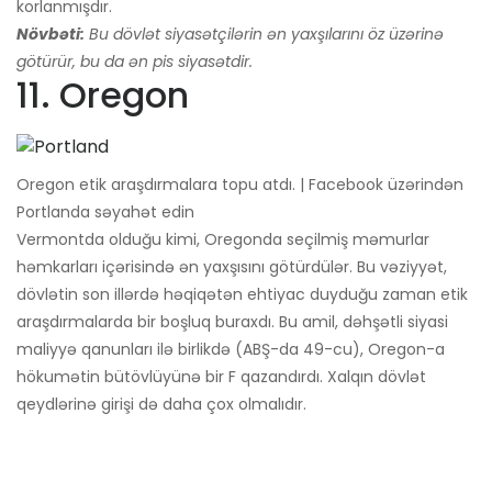
korlanmışdır.
Növbəti:
Bu dövlət siyasətçilərin ən yaxşılarını öz üzərinə
götürür, bu da ən pis siyasətdir.
11. Oregon
Oregon etik araşdırmalara topu atdı. | Facebook üzərindən
Portlanda səyahət edin
Vermontda olduğu kimi, Oregonda seçilmiş məmurlar
həmkarları içərisində ən yaxşısını götürdülər. Bu vəziyyət,
dövlətin son illərdə həqiqətən ehtiyac duyduğu zaman etik
araşdırmalarda bir boşluq buraxdı. Bu amil, dəhşətli siyasi
maliyyə qanunları ilə birlikdə (ABŞ-da 49-cu), Oregon-a
hökumətin bütövlüyünə bir F qazandırdı. Xalqın dövlət
qeydlərinə girişi də daha çox olmalıdır.