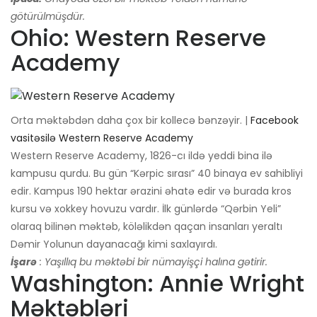
götürülmüşdür.
Ohio: Western Reserve
Academy
Orta məktəbdən daha çox bir kollecə bənzəyir. |
Facebook
vasitəsilə Western Reserve Academy
Western Reserve Academy, 1826-cı ildə yeddi bina ilə
kampusu qurdu. Bu gün “Kərpic sırası” 40 binaya ev sahibliyi
edir. Kampus 190 hektar ərazini əhatə edir və burada kros
kursu və xokkey hovuzu vardır. İlk günlərdə “Qərbin Yeli”
olaraq bilinən məktəb, köləlikdən qaçan insanları yeraltı
Dəmir Yolunun dayanacağı kimi saxlayırdı.
İşarə
: Yaşıllıq bu məktəbi bir nümayişçi halına gətirir.
Washington: Annie Wright
Məktəbləri