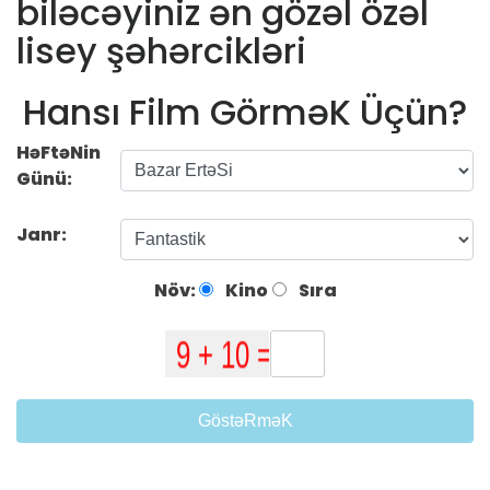
biləcəyiniz ən gözəl özəl
lisey şəhərcikləri
Hansı Film GörməK Üçün?
HəFtəNin
Günü:
Janr:
Növ:
Kino
Sıra
GöstəRməK