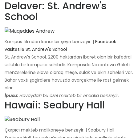
Delaver: St. Andrew's
School
Kampus filmdən kənar bir şeyə bənzəyir. |
Facebook
vasitəsilə St. Andrew's School
St. Andrew's School, 2200 hektardan ibarət olan bir kafedral
üslublu bir kampusa sahibdir. Kampusda Noxontown Göleti
mənzərələrinə əlavə olaraq meşə, sulak və əkin sahələri var.
Bahar vaxtı şagirdlərə hovuzda avarçəkmə ilə rast gəlmək
olar.
İpucu:
Havaydakı bu özəl məktəb bir əmlaka bənzəyir.
Hawaii: Seabury Hall
Çarpıcı məktəb malikanəyə bənzəyir. | Seabury Hall
Seabury Hall, baxımlı ağaclar və çiçəklərlə yaşıllıqla əhatə