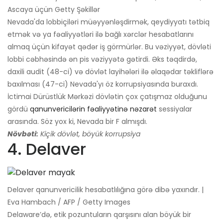
Ascaya üçün Getty Şəkillər
Nevada'da lobbiçiləri müəyyənləşdirmək, qeydiyyatı tətbiq
etmək və ya fəaliyyətləri ilə bağlı xərclər hesabatlarını
almaq üçün kifayət qədər iş görmürlər. Bu vəziyyət, dövləti
lobbi cəbhəsində ən pis vəziyyətə gətirdi. Əks təqdirdə,
daxili audit (48-ci) və dövlət layihələri ilə əlaqədar təkliflərə
baxılması (47-ci) Nevada'yı öz korrupsiyasında buraxdı.
İctimai Dürüstlük Mərkəzi dövlətin çox çatışmaz olduğunu
gördü
qanunvericilərin fəaliyyətinə nəzarət
sessiyalar
arasında. Söz yox ki, Nevada bir F almışdı.
Növbəti:
Kiçik dövlət, böyük korrupsiya
4. Delaver
Delaver qanunvericilik hesabatlılığına görə dibə yaxındır. |
Eva Hambach / AFP / Getty Images
Delaware’də, etik pozuntuların qarşısını alan böyük bir