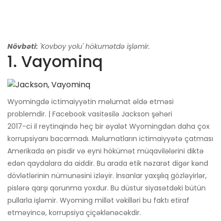
Növbəti:
'Kovboy yolu' hökumətdə işləmir.
1. Vayominq
Wyomingdə ictimaiyyətin məlumat əldə etməsi
problemdir. | Facebook vasitəsilə Jackson şəhəri
2017-ci il reytinqində heç bir əyalət Wyomingdən daha çox
korrupsiyanı bacarmadı. Məlumatların ictimaiyyətə çatması
Amerikada ən pisdir və eyni hökümət müqavilələrini diktə
edən qaydalara da aiddir. Bu arada etik nəzarət digər kənd
dövlətlərinin nümunəsini izləyir. İnsanlar yaxşılıq gözləyirlər,
pislərə qarşı qorunma yoxdur. Bu düstur siyasətdəki bütün
pullarla işləmir. Wyoming millət vəkilləri bu faktı etiraf
etməyincə, korrupsiya çiçəklənəcəkdir.