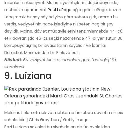
İnsanların əksəriyyəti Maine siyasətçilərini düşündüyündə,
mübarizə aparan Vali
Paul LePage
ağla gəlir. LePage, bəzən
təhqiramiz bir şey söylədiyinə görə xəbərə girir, amma bu
vərdiş, vəziyyətinin necə işlədiyinə nisbətən heç bir şey
deyildir. Maine, dövlət müqavilələrini tənzimləməkdə 44-cü,
etik davranışda 46-cı, seçki nəzarətində 47-ci yeri tutur. Bu,
korrupsiyalaşmış bir siyasətçinin xəyalidir və İctimai
Dürüstlük Mərkəzindən bir F əlavə edir.
Növbəti:
Bu vəziyyət bir sıra səbəblərə görə “bataqlıq” ilə
sinonimdir.
9. Luiziana
Məlumat əldə etmək və məhkəmə hesabatı dövlətin ən pis
sahələridir. | Chris Graythen / Getty Images
Bəzi Luiziana sakinləri bu siyahıda ən pis üç əyalətdən