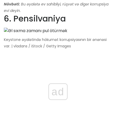
Növbəti:
Bu əyalətə ev sahibliyi, rüşvət və digər korrupsiya
evi deyin.
6. Pensilvaniya
Keystone əyalətində hökumət korrupsiyasının bir ənənəsi
var. | vladans / iStock / Getty Images
ad