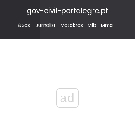
gov-civil-portalegre.pt
ƏSas
Jurnalist
Motokros
Mlb
Mma
ad