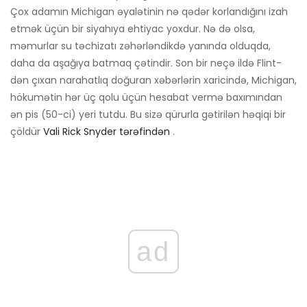
Çox adamın Michigan əyalətinin nə qədər korlandığını izah
etmək üçün bir siyahıya ehtiyac yoxdur. Nə də olsa,
məmurlar su təchizatı zəhərləndikdə yanında olduqda,
daha da aşağıya batmaq çətindir. Son bir neçə ildə Flint-
dən çıxan narahatlıq doğuran xəbərlərin xaricində, Michigan,
hökumətin hər üç qolu üçün hesabat vermə baxımından
ən pis (50-ci) yeri tutdu. Bu sizə qürurla gətirilən həqiqi bir
çöldür
Vali Rick Snyder tərəfindən
.
ad