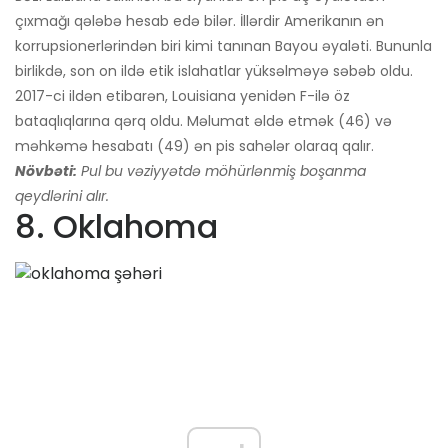
çıxmağı qələbə hesab edə bilər. İllərdir Amerikanın ən
korrupsionerlərindən biri kimi tanınan Bayou əyaləti. Bununla
birlikdə, son on ildə etik islahatlar yüksəlməyə səbəb oldu.
2017-ci ildən etibarən, Louisiana yenidən F-ilə öz
bataqlıqlarına qərq oldu. Məlumat əldə etmək (46) və
məhkəmə hesabatı (49) ən pis sahələr olaraq qalır.
Növbəti:
Pul bu vəziyyətdə möhürlənmiş boşanma
qeydlərini alır.
8. Oklahoma