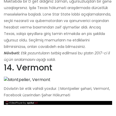
Məktəbdə bir D get aldığınız zaman, uğursuzluqdan bir gənə
uzaqlaşırsınız. İşdə Texas hökuməti araşdırmada dürüstlük
məsələlərinə başladı. Lone Star State lobbi açıqlamalarında,
seçki nəzarəti və qubernatordan və qanunverici orqandan
hesabat vermə baxımından zəif qiymətlər aldı. Ancaq
Texas, xalqa qeydlərə giriş təmin etməkdə ən pis şəkildə
uğursuz oldu. Seçilmiş məmurların nə etdiklərini
bilmirsinizsə, onları cavabdeh edə bilməzsiniz.
Növbəti:
Etik pozuntuların tətbiq edilməsi bu ştatın 2017-ci il
üçün sıralamasını aşağı saldı.
14. Vermont
Dövlətin bir etik vahidi yoxdur. | Montpelier şəhəri, Vermont,
Facebook üzərindən Şəhər Hökuməti