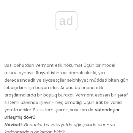
ad
Bəzi cəhətdən Vermont etik hökumət üçün bir model
rolunu oynayır. Rüşvət istintaqı demək olar ki, yox
dərəcəsindədir və siyasətçilər səlahiyyət müddəti bitən gün
lobbiçi kimi işə başlamırlar. Ancaq bu ənənə etik
araşdırmalarda bir boşluq buraxdı. Vermont əsasən bir şərəf
sistemi üzərində işləyir - heç olmadığı üçün etik bir vahid
yaratmadılar. Bu sistem işləmir, xüsusən də
Vətəndaşlar
Birləşmiş dövrü
.
Növbəti:
Ənənələr bu vəziyyətdə ağır şəkildə ölür - və
korlanmışdır
n onlardan biridir.