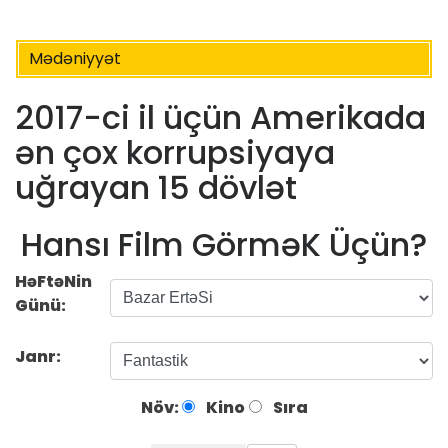
Mədəniyyət
2017-ci il üçün Amerikada
ən çox korrupsiyaya
uğrayan 15 dövlət
Hansı Film GörməK Üçün?
HəFtəNin
Günü:
Janr:
Növ:
Kino
Sıra