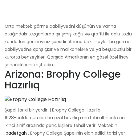
Orta məktəb görmə qabiliyyətini düşünün və vanna
otağındakı tezgahlarda qırışmış kağız və qrafiti ilə dolu tozlu
koridorları görməyiniz şansdır. Ancaq bəzi liseylər bu görmə
qabiliyyətinə qarşı çıxır və malikanələrə və ya beşulduzlu bir
kurorta bənzəyirlər. Qarşıda Amerikanın ən gözəl özəl lisey
şəhərciklərini kəşf edin.
Arizona: Brophy College
Hazırlıq
Şapel tarixi bir yerdir. | Brophy College Hazırlıq
1928-ci ildə qurulan bu özəl hazırlıq məktəbi altıncı ilə on
ikinci sinif arasında gənc kişilərə təhsil verir. Məktəbin
ibadətgah
, Brophy College Şapelinin elan edildi tarixi yer