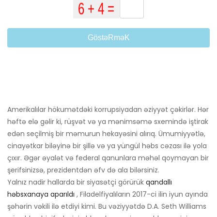
GöstəRməK
Amerikalılar hökumətdəki korrupsiyadan əziyyət çəkirlər. Hər
həftə elə gəlir ki, rüşvət və ya mənimsəmə sxemində iştirak
edən seçilmiş bir məmurun hekayəsini alırıq. Ümumiyyətlə,
cinayətkar biləyinə bir şillə və ya yüngül həbs cəzası ilə yola
çıxır. Əgər əyalət və federal qanunlara məhəl qoymayan bir
şerifsinizsə, prezidentdən əfv də ala bilərsiniz.
Yalnız nadir hallarda bir siyasətçi görürük
qandallı
həbsxanaya aparıldı
, Filadelfiyalıların 2017-ci ilin iyun ayında
şəhərin vəkili ilə etdiyi kimi. Bu vəziyyətdə D.A. Seth Williams