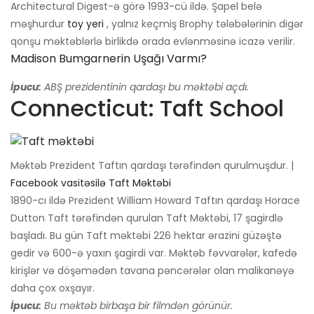
Architectural Digest-ə görə 1993-cü ildə. Şapel belə
məşhurdur
toy yeri
, yalnız keçmiş Brophy tələbələrinin digər
qonşu məktəblərlə birlikdə orada evlənməsinə icazə verilir.
Madison Bumgarnerin Uşağı Varmı?
İpucu:
ABŞ prezidentinin qardaşı bu məktəbi açdı.
Connecticut: Taft School
Məktəb Prezident Taftın qardaşı tərəfindən qurulmuşdur. |
Facebook vasitəsilə Taft Məktəbi
1890-cı ildə Prezident William Howard Taftın qardaşı Horace
Dutton Taft tərəfindən qurulan Taft Məktəbi, 17 şagirdlə
başladı. Bu gün Taft məktəbi 226 hektar ərazini güzəştə
gedir və 600-ə yaxın şagirdi var. Məktəb fəvvarələr, kafedə
kirişlər və döşəmədən tavana pəncərələr olan malikanəyə
daha çox oxşayır.
İpucu:
Bu məktəb birbaşa bir filmdən görünür.