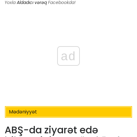
Yoxla
Aldadıcı vərəq
Facebookda!
ad
Mədəniyyət
ABŞ-da ziyarət edə