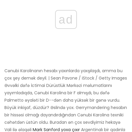
ad
Cənubi Karolinanın hesabı yaxınlarda yaxşılaşdı, amma bu
çox şey demək deyil. | Sean Pavone / iStock / Getty Images
Əvvəlki dəfə İctimai Dürüstlük Mərkəzi məlumatlarını
yayımladıqda, Cənubi Karolina bir F almışdı, bu dəfə
Palmetto əyaləti bir D−-dən daha yüksək bir gənə vurdu.
Böyük inkişaf, düzdür? Əslində yox. Gerrymandering hesabın
bir hissəsi olmağı dayandırdığından Cənubi Karolina texniki
cəhətdən üstün oldu. Buradan ən çox sevdiyimiz hekayə
Vali ilə əlaqəli
Mark Sanford yoxa çıxır
Argentinalı bir qadınla