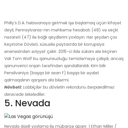
Philly's D.A. həbsxanaya getmək işə başlamaq üçün kifayət
deyil, Pennsylvania-nın məhkəmə hesabatı (48) və seçki
nəzarəti (47) ilə bağlı qeydlərini yoxlayın. Hər şeydən çox
Keystone Dövləti, xüsusilə paytaxtda bir korrupsiya
ənənəsindən əziyyət çəkir. 2015-ci ildə sükanı ələ keçirən
Vali Tom Wolf bu qanunsuzluğu təmizləməyə çalışdı, ancaq
qanunverici orqan tərəfindən qandallanıldı. Kim bilir
Pensilvaniya (başqa bir asan F) başqa bir əyalət
qalmaqalının qarşısını ala bilərmi.
Növbəti:
Lobbiçilər bu dövlətin rekordunu bərpaedilməz
dərəcədə ləkələdilər.
5. Nevada
Nevada daxili yoxlama ilə mübarizə aparır. | Ethan Miller /