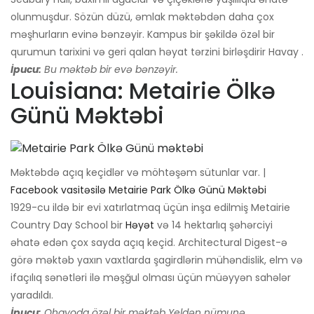
olunmuşdur. Sözün düzü, əmlak məktəbdən daha çox
məşhurların evinə bənzəyir. Kampus bir şəkildə özəl bir
qurumun tarixini və geri qalan həyat tərzini birləşdirir Havay .
İpucu:
Bu məktəb bir evə bənzəyir.
Louisiana: Metairie Ölkə
Günü Məktəbi
Məktəbdə açıq keçidlər və möhtəşəm sütunlar var. |
Facebook vasitəsilə Metairie Park Ölkə Günü Məktəbi
1929-cu ildə bir evi xatırlatmaq üçün inşa edilmiş Metairie
Country Day School bir
Həyət
və 14 hektarlıq şəhərciyi
əhatə edən çox sayda açıq keçid. Architectural Digest-ə
görə məktəb yaxın vaxtlarda şagirdlərin mühəndislik, elm və
ifaçılıq sənətləri ilə məşğul olması üçün müəyyən sahələr
yaradıldı.
İpucu:
Ohayoda özəl bir məktəb Yeldən nümunə