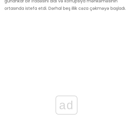
günahkar bir ifadəsini aldı və korrupsiya məhkəməsinin
ortasında istefa etdi. Dərhal beş illik cəza çəkməyə başladı.
ad