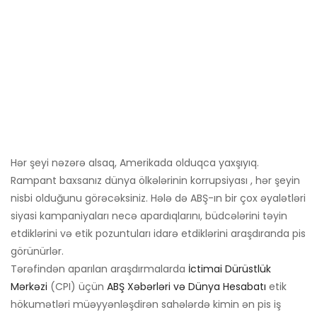
Hər şeyi nəzərə alsaq, Amerikada olduqca yaxşıyıq.
Rampant baxsanız dünya ölkələrinin korrupsiyası , hər şeyin
nisbi olduğunu görəcəksiniz. Hələ də ABŞ-ın bir çox əyalətləri
siyasi kampaniyaları necə apardıqlarını, büdcələrini təyin
etdiklərini və etik pozuntuları idarə etdiklərini araşdıranda pis
görünürlər.
Tərəfindən aparılan araşdırmalarda
İctimai Dürüstlük
Mərkəzi
(CPI) üçün
ABŞ Xəbərləri və Dünya Hesabatı
etik
hökumətləri müəyyənləşdirən sahələrdə kimin ən pis iş