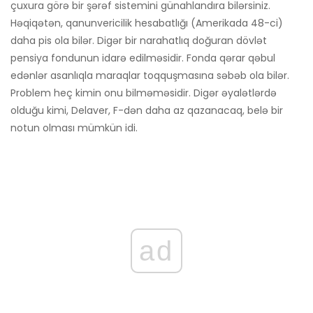
çuxura görə bir şərəf sistemini günahlandıra bilərsiniz.
Həqiqətən, qanunvericilik hesabatlığı (Amerikada 48-ci)
daha pis ola bilər. Digər bir narahatlıq doğuran dövlət
pensiya fondunun idarə edilməsidir. Fonda qərar qəbul
edənlər asanlıqla maraqlar toqquşmasına səbəb ola bilər.
Problem heç kimin onu bilməməsidir. Digər əyalətlərdə
olduğu kimi, Delaver, F-dən daha az qazanacaq, belə bir
notun olması mümkün idi.
ad