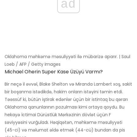
ad
Oklahoma məhkəmə məsuliyyəti ilə mübarizə aparır. | Saul
Loeb / AFP / Getty Images
Michael Oherin Super Kase Üzüyü Varmı?
Bir neçə il əvvəl, Blake Shelton və Miranda Lambert xoş, sakit
bir boşanma istədikdə, hakim onların istəyini təmin etdi.
Təəssüf ki, bütün iştirak edənlər üçün bir istintaq bu qərarı
Oklahoma qanunlarının pozulması kimi ortaya qoydu. Bu
hekayə İctimai Dürüstlük Mərkəzinin dövlət üçün F
səviyyəsini vurğuladı. Həqiqətən, məhkəmə məsuliyyəti
(45-ci) və məlumat əldə etmək (44-cü) bundan da pis