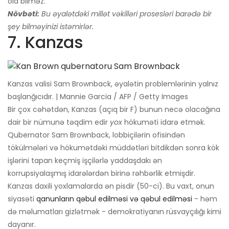
ola bilməz.
Növbəti:
Bu əyalətdəki millət vəkilləri prosesləri barədə bir
şey bilməyinizi istəmirlər.
7. Kanzas
Kanzas valisi Sam Brownback, əyalətin problemlərinin yalnız
başlanğıcıdır. | Mannie Garcia / AFP / Getty Images
Bir çox cəhətdən, Kanzas (açıq bir F) bunun necə olacağına
dair bir nümunə təqdim edir
yox
hökuməti idarə etmək.
Qubernator Sam Brownback, lobbiçilərin ofisindən
tökülmələri və hökumətdəki müddətləri bitdikdən sonra kök
işlərini tapan keçmiş işçilərlə yaddaşdakı ən
korrupsiyalaşmış idarələrdən birinə rəhbərlik etmişdir.
Kanzas daxili yoxlamalarda ən pisdir (50-ci). Bu vaxt, onun
siyasəti
qanunların qəbul edilməsi və qəbul edilməsi
- həm
də məlumatları gizlətmək - demokratiyanın rüsvayçılığı kimi
dayanır.