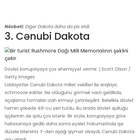
Növbəti:
Digər Dakota daha da pis etdi.
3. Cənubi Dakota
Dövlət korrupsiyaya çox əhəmiyyət vermir. | Scott Olson /
Getty Images
Lobbiyistlər Cənubi Dakota millət vəkilləri ilə arıqlayır,
schmooze edirlər. Nə olduğunu görmək vaxtı gəldikdə,
açıqlama formaları izah etməyi çətinləşdirir. Beləliklə dövlət
həmin şöbədə 49-cu yeri tutdu. Bu arada dövlət qulluğu
işçilərinin də qolu çox istənir. Bir sözlə, korrupsiyaya görə
həbsxanaya gedib daha sonra əyalət hökumətində işə
düzələ bilərsiniz. F-dən aşağı qiymət olsaydı, Cənubi Dakota
onu alardı.