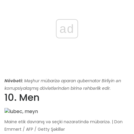
ad
Növbəti:
Məşhur mübarizə aparan qubernator Birliyin ən
korrupsiyalaşmış dövlətlərindən birinə rəhbərlik edir.
10. Men
Maine etik davranış və seçki nəzarətində mübarizə. | Don
Emmert / AFP / Getty Şəkillər