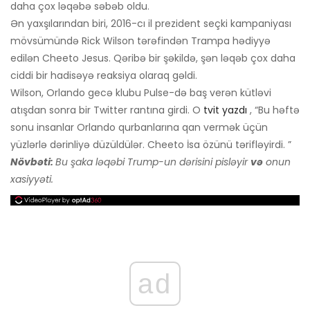
daha çox ləqəbə səbəb oldu.
Ən yaxşılarından biri, 2016-cı il prezident seçki kampaniyası
mövsümündə Rick Wilson tərəfindən Trampa hədiyyə
edilən Cheeto Jesus. Qəribə bir şəkildə, şən ləqəb çox daha
ciddi bir hadisəyə reaksiya olaraq gəldi.
Wilson, Orlando gecə klubu Pulse-də baş verən kütləvi
atışdan sonra bir Twitter rantına girdi. O
tvit yazdı
, “Bu həftə
sonu insanlar Orlando qurbanlarına qan vermək üçün
yüzlərlə dərinliyə düzüldülər. Cheeto İsa özünü tərifləyirdi. ”
Növbəti:
Bu şaka ləqəbi Trump-un dərisini pisləyir
və
onun
xasiyyəti.
ad