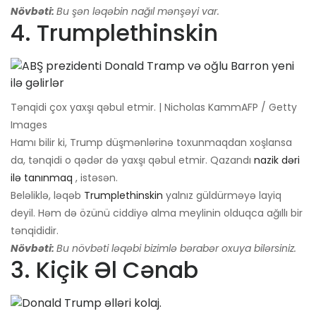
Növbəti:
Bu şən ləqəbin nağıl mənşəyi var.
4. Trumplethinskin
Tənqidi çox yaxşı qəbul etmir. | Nicholas KammAFP / Getty
Images
Hamı bilir ki, Trump düşmənlərinə toxunmaqdan xoşlansa
da, tənqidi o qədər də yaxşı qəbul etmir. Qazandı
nazik dəri
ilə tanınmaq
, istəsən.
Beləliklə, ləqəb
Trumplethinskin
yalnız güldürməyə layiq
deyil. Həm də özünü ciddiyə alma meylinin olduqca ağıllı bir
tənqididir.
Növbəti:
Bu növbəti ləqəbi bizimlə bərabər oxuya bilərsiniz.
3. Kiçik Əl Cənab