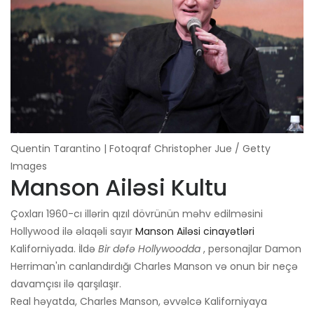
Quentin Tarantino | Fotoqraf Christopher Jue / Getty
Images
Manson Ailəsi Kultu
Çoxları 1960-cı illərin qızıl dövrünün məhv edilməsini
Hollywood ilə əlaqəli sayır
Manson Ailəsi cinayətləri
Kaliforniyada. İldə
Bir dəfə Hollywoodda
, personajlar Damon
Herriman'ın canlandırdığı Charles Manson və onun bir neçə
davamçısı ilə qarşılaşır.
Real həyatda, Charles Manson, əvvəlcə Kaliforniyaya