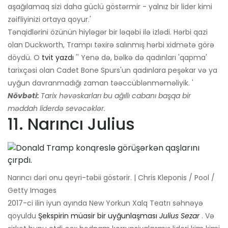
aşağılamaq sizi daha güclü göstərmir - yalnız bir lider kimi
zəifliyinizi ortaya qoyur.'
Tənqidlərini özünün hiyləgər bir ləqəbi ilə izlədi. Hərbi qazi
olan Duckworth, Trampı təxirə salınmış hərbi xidmətə görə
döydü. O
tvit yazdı
'' Yenə də, bəlkə də qadınları 'qapma'
tarixçəsi olan Cadet Bone Spurs'un qadınlara peşəkar və ya
uyğun davranmadığı zaman təəccüblənməməliyik. '
Növbəti:
Tarix həvəskarları bu ağıllı cabanı başqa bir
məddah liderdə sevəcəklər.
11. Narıncı Julius
Narıncı dəri onu qeyri-təbii göstərir. | Chris Kleponis / Pool /
Getty Images
2017-ci ilin iyun ayında New Yorkun Xalq Teatrı səhnəyə
qoyuldu
Şekspirin müasir bir uyğunlaşması
Julius Sezar
. Və