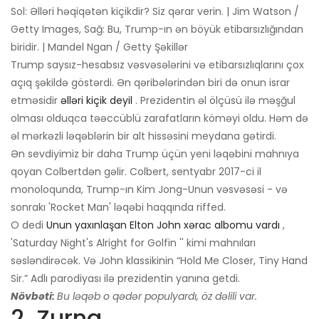
Sol: Əlləri həqiqətən kiçikdir? Siz qərar verin. | Jim Watson /
Getty Images, Sağ: Bu, Trump-ın ən böyük etibarsızlığından
biridir. | Mandel Ngan / Getty Şəkillər
Trump saysız-hesabsız vəsvəsələrini və etibarsızlıqlarını çox
açıq şəkildə göstərdi. Ən qəribələrindən biri də onun israr
etməsidir
əlləri kiçik deyil
. Prezidentin əl ölçüsü ilə məşğul
olması olduqca təəccüblü zarafatların köməyi oldu. Həm də
əl mərkəzli ləqəblərin bir alt hissəsini meydana gətirdi.
Ən sevdiyimiz bir daha Trump üçün yeni ləqəbini mahnıya
qoyan Colbertdən gəlir. Colbert, sentyabr 2017-ci il
monoloqunda, Trump-ın Kim Jong-Unun vəsvəsəsi - və
sonrakı 'Rocket Man' ləqəbi haqqında riffed.
O dedi
Unun yaxınlaşan Elton John xərac albomu vardı
,
'Saturday Night's Alright for Golfin '' kimi mahnıları
səsləndirəcək. Və John klassikinin “Hold Me Closer, Tiny Hand
Sir.” Adlı parodiyası ilə prezidentin yanına getdi.
Növbəti:
Bu ləqəb o qədər populyardı, öz dəlili var.
2. Zurna