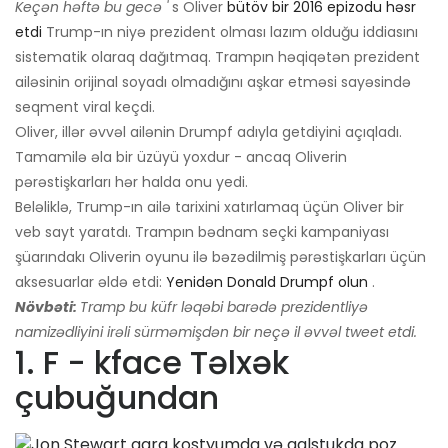
Keçən həftə bu gecə '
s Oliver
bütöv bir 2016 epizodu həsr
etdi
Trump-ın niyə prezident olması lazım olduğu iddiasını
sistematik olaraq dağıtmaq. Trampın həqiqətən prezident
ailəsinin orijinal soyadı olmadığını aşkar etməsi sayəsində
seqment viral keçdi.
Oliver, illər əvvəl ailənin Drumpf adıyla getdiyini açıqladı.
Tamamilə əla bir üzüyü yoxdur - ancaq Oliverin
pərəstişkarları hər halda onu yedi.
Beləliklə, Trump-ın ailə tarixini xatırlamaq üçün Oliver bir
veb sayt yaratdı. Trampın bədnam seçki kampaniyası
şüarındakı Oliverin oyunu ilə bəzədilmiş pərəstişkarları üçün
aksesuarlar əldə etdi:
Yenidən Donald Drumpf olun
.
Növbəti:
Tramp bu küfr ləqəbi barədə prezidentliyə
namizədliyini irəli sürməmişdən bir neçə il əvvəl tweet etdi.
1. F - kface Təlxək
çubuğundan