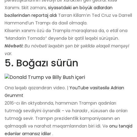
pərəstişkarlarının sevdiyi bir xarakteri geri gətirdi: Kilsə
Xanımı. Skit zamanı,
siyasətdəki ən böyük adlardan
bəzilərindən reportaj aldı
Tarran Killam’ın Ted Cruz və Darrell
Hammond’un Trampı da daxil olmaqla.
Kilsənin xanımı özü də Trampla maraqlansa da, o
etdi
ona
“Mandarin Tornado” deyəndə bir qatil ləqəbi sürüşsün.
Növbəti:
Bu növbəti ləqəbin şən bir şəkildə əlaqəli mənşəyi
var.
5. Boğazı sürün
Ona ləqəb qazandıran video. |
YouTube vasitəsilə Adrian
Grummt
2016-cı ilin oktyabrında, hamımızın Trampın qadınları
tutmağı sevdiyini öyrəndik - və
harada
, xüsusən də onları
tutmağı sevir. Trampın prezidentlik kampaniyasının ən
qalmaqallı və narahat məqamlarından biri idi. Və
onu tənqid
edənlər amansız idilər
.