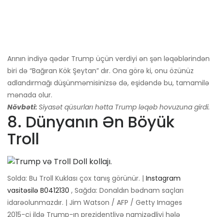
Arının indiyə qədər Trump üçün verdiyi ən şən ləqəblərindən
biri də “Bağıran Kök Şeytan” dır. Ona görə ki, onu özünüz
adlandırmağı düşünməmisinizsə də, eşidəndə bu, tamamilə
mənada olur.
Növbəti:
Siyasət qüsurları hətta Trump ləqəb hovuzuna girdi.
8. Dünyanın Ən Böyük
Troll
Solda: Bu Troll Kuklası çox tanış görünür. |
Instagram
vasitəsilə B0412130
, Sağda: Donaldın bədnam saçları
idarəolunmazdır. | Jim Watson / AFP / Getty Images
2015-ci ildə Trump-ın prezidentliyə namizədliyi hələ