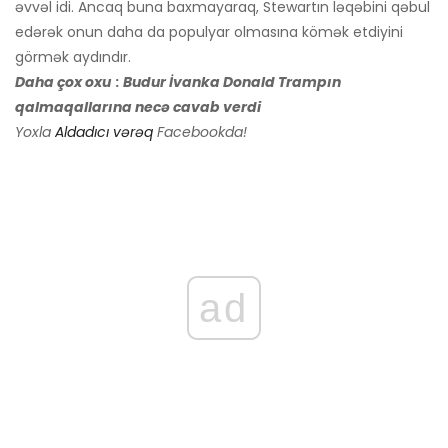
əvvəl idi. Ancaq buna baxmayaraq, Stewartın ləqəbini qəbul
edərək onun daha da populyar olmasına kömək etdiyini
görmək aydındır.
Daha çox oxu
:
Budur İvanka Donald Trampın
qalmaqallarına necə cavab verdi
Yoxla
Aldadıcı vərəq
Facebookda!
ad