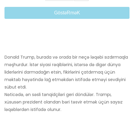
GöstəRməK
Donald Trump, burada və orada bir neçə ləqəbi sızdırmaqla
məşhurdur. İstər siyasi rəqiblərini, istərsə də digər dünya
liderlərini darmadağın etsin, fikirlərini çatdırmaq üçün
məktəb həyətində lağ etməkdən istifadə etməyi sevdiyini
sübut etdi.
Nəticədə, ən səsli tənqidçiləri geri döndülər. Trampı,
xüsusən prezident olandan bəri təsvir etmək üçün saysız
ləqəblərdən istifadə olunur.