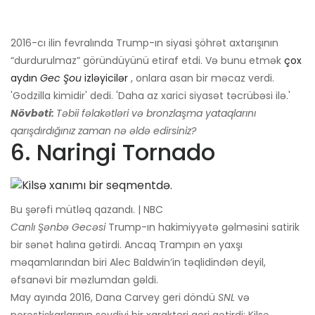
2016-cı ilin fevralında Trump-ın siyasi şöhrət axtarışının
“durdurulmaz” göründüyünü etiraf etdi. Və bunu etmək
çox
aydın
Gec Şou
izləyicilər
, onlara asan bir məcaz verdi.
'Godzilla kimidir' dedi. 'Daha az xarici siyasət təcrübəsi ilə.'
Növbəti:
Təbii fəlakətləri və bronzlaşma yataqlarını
qarışdırdığınız zaman nə əldə edirsiniz?
6. Naringi Tornado
Bu şərəfi mütləq qazandı. | NBC
Canlı Şənbə Gecəsi
Trump-ın hakimiyyətə gəlməsini satirik
bir sənət halına gətirdi. Ancaq Trampın ən yaxşı
məqamlarından biri Alec Baldwin’in təqlidindən deyil,
əfsanəvi bir məzlumdan gəldi.
May ayında 2016, Dana Carvey geri döndü
SNL
və