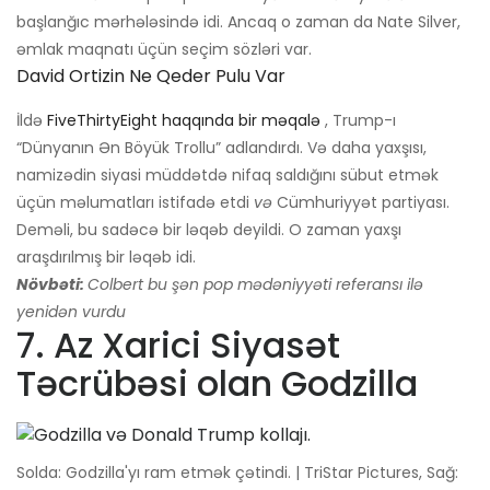
başlanğıc mərhələsində idi. Ancaq o zaman da Nate Silver,
əmlak maqnatı üçün seçim sözləri var.
David Ortizin Ne Qeder Pulu Var
İldə
FiveThirtyEight haqqında bir məqalə
, Trump-ı
“Dünyanın Ən Böyük Trollu” adlandırdı. Və daha yaxşısı,
namizədin siyasi müddətdə nifaq saldığını sübut etmək
üçün məlumatları istifadə etdi
və
Cümhuriyyət partiyası.
Deməli, bu sadəcə bir ləqəb deyildi. O zaman yaxşı
araşdırılmış bir ləqəb idi.
Növbəti:
Colbert bu şən pop mədəniyyəti referansı ilə
yenidən vurdu
7. Az Xarici Siyasət
Təcrübəsi olan Godzilla
Solda: Godzilla'yı ram etmək çətindi. | TriStar Pictures, Sağ: