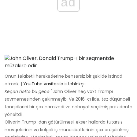
ad
Onun fəlakətli hərəkətlərinə bənzərsiz bir şəkildə istinad
etmək. |
YouTube vasitəsilə istehlakçı
Keçən həftə bu gecə '
John Oliver heç vaxt Trampı
sevməməsindən çəkinməyib. Və 2016-cı ildə, tez düşüncəli
tənqidlərini bir çox namizədi və nəhayət seçilmiş prezidentə
yönəltdi.
Oliverin Trump-dan götürülməsi, əksər hallarda tutarsız
mövqelərinin və kölgəli iş münasibətlərinin çox araşdırılmış