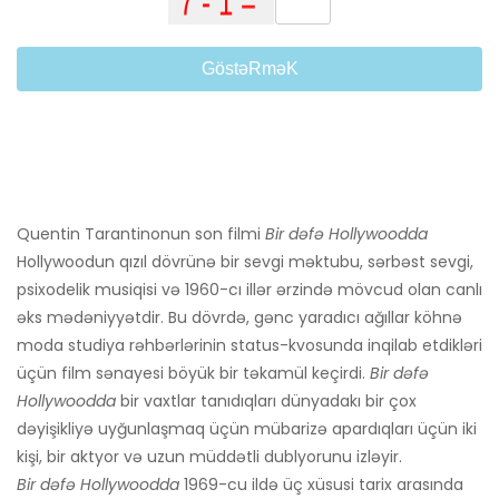
GöstəRməK
Quentin Tarantinonun son filmi
Bir dəfə Hollywoodda
Hollywoodun qızıl dövrünə bir sevgi məktubu, sərbəst sevgi,
psixodelik musiqisi və 1960-cı illər ərzində mövcud olan canlı
əks mədəniyyətdir. Bu dövrdə, gənc yaradıcı ağıllar köhnə
moda studiya rəhbərlərinin status-kvosunda inqilab etdikləri
üçün film sənayesi böyük bir təkamül keçirdi.
Bir dəfə
Hollywoodda
bir vaxtlar tanıdıqları dünyadakı bir çox
dəyişikliyə uyğunlaşmaq üçün mübarizə apardıqları üçün iki
kişi, bir aktyor və uzun müddətli dublyorunu izləyir.
Bir dəfə Hollywoodda
1969-cu ildə üç xüsusi tarix arasında