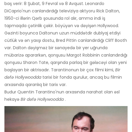
baş verir: 8 Şubat, 9 Fevral və 8 Avqust. Leonardo
DiCaprio'nun canlandırdığı televiziya aktyoru Rick Dalton,
1950-ci illərin Qərb şousunda rol alır, amma indi iş
tapmaqda çətinlik çəkir. böyüyən və dəyişən Hollywood.
Gəzinti boyunca Daltonun uzun müddətdir dublyaj etdiyi
cütlük və ən yaxşı dostu, Bred Pittin canlandırdığı Cliff Booth
var. Dalton dəyişməz bir sənayedə bir yer uğrunda
mübarizə apararkən, qonşusu Margot Robbinin canlandırdığı
qonşusu Sharon Tate, qarşında parlaq bir gələcəyi olan yeni
başlayan bir aktrisadır. Tarantinonun bir çox filmi kimi,
Bir
dəfə Hollywoodda
tarixi bir fonda qurulur, ancaq bu filmin
arxasında qaranlıq bir tarix var.
Budur Quentin Tarantino'nun arxasında narahat olan əsl
hekayə
Bir dəfə Hollywoodda
.