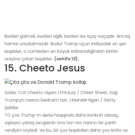
Bəziləri gülməli, bəziləri ağıllı, bəziləri isə açıq-saçıqdır. Ancaq
hamısı unudulmazdır. Budur Tramp üçün indiyədək ən şən
ləqəblər, o cümlədən ən böyük etibarsızlığından birinin
ürəyinə çatan ləqəblər.
(səhifə 13).
15. Cheeto Jesus
Solda: O.G Cheeto nişanı | FritoLay / Cheet Sheet, Sağ:
Trumpun narıncı bədnam tan. | Mandel Ngan / Getty
Şəkillər
TO
çox
Trump-ın dərisi haqqında daha konkret olaraq,
aşılayıcı yataq sevgisinin ona tez-tez narıncı bir parıltı
verdiyini söylədi. Və bu, bir çox ləqəbdən daha çox lətifə və