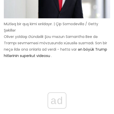
Mütləq bir quş kimi xırıldayır. | Çip Somodevilla / Getty
Şəkillər
Oliver yoldaşı
Gündəlik Şou
məzun Samantha Bee də
Trampı sevməməsi mövzusunda xüsusilə susmadı. Son bir
neçə ildə ona onlarla ad verdi - hətta var
ən böyük Trump
hitlərinin superkut videosu
.
ad