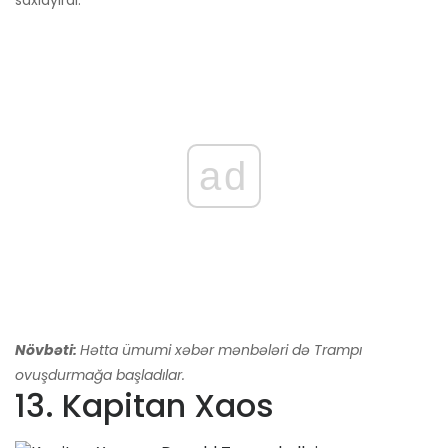
saxlayırdı.
ad
Növbəti:
Hətta ümumi xəbər mənbələri də Trampı
ovuşdurmağa başladılar.
13. Kapitan Xaos