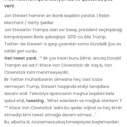
Jon Stewart hamının ən ikonik ləqəbini yaratdı. | Robin
Marchant / Getty Şəkillər
Jon Stewartın Trampa olan xor baxışı, prezident seçkiqabağı
kampaniyasını illərlə qabaqlayır. 2013-cü ildə Trump,
Twitter-də Stewart-a qarşı çıxandan sonra
Gündəlik Şou
ev
sahibi geri vurdu.
Geri tweet yazdı
, ““ Bir çox insan bunu bilmir, ancaq Donald
Trampın əsl adı F-kface Von Clownstick-dir. Kaş ki, Von
Clownstick irsini mənimsəyəydin.
Bir Twitter müharibəsinin ölməsinə heç vaxt icazə
verməyən Trump, Stewart haqqında etdiyi tənqidlərə
davam etdi. Televiziya aparıcısının məşhur ləqəbini belə
qəbul etdi,
tweeting
, 'Nifrət edənlərin və məğlub olanların' F
** kface Von Clownstick 'adını bu qədər orijinal və heç kimin
etmədiyi kimi tweet atmağa davam etməsi ...'
Bu, əlbəttə ki, özünəməxsusluq konsepsiyası başlamazdan