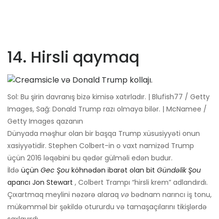
14. Hirsli qaymaq
Sol: Bu şirin davranış bizə kimisə xatırladır. | Blufish77 / Getty
Images, Sağ: Donald Trump razı olmaya bilər. | McNamee /
Getty Images qazanın
Dünyada məşhur olan bir başqa Trump xüsusiyyəti onun
xasiyyətidir. Stephen Colbert-in o vaxt namizəd Trump
üçün 2016 ləqəbini bu qədər gülməli edən budur.
İldə
üçün
Gec Şou
köhnədən ibarət olan bit
Gündəlik Şou
aparıcı Jon Stewart
, Colbert Trampı “hirsli krem” adlandırdı.
Çıxartmaq meylini nəzərə alaraq
və
bədnam narıncı iş tonu,
mükəmməl bir şəkildə otururdu və tamaşaçılarını tikişlərdə