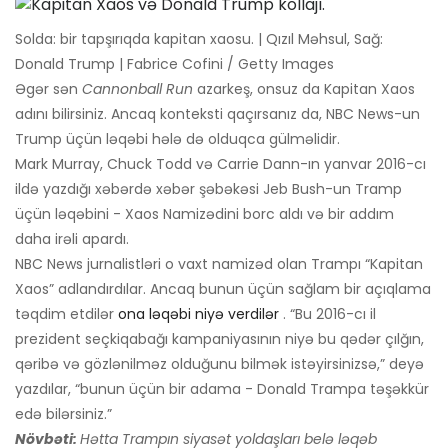
Solda: bir tapşırıqda kapitan xaosu. | Qızıl Məhsul, Sağ:
Donald Trump | Fabrice Cofini / Getty Images
Əgər sən
Cannonball Run
azarkeş, onsuz da Kapitan Xaos
adını bilirsiniz. Ancaq konteksti qaçırsanız da, NBC News-un
Trump üçün ləqəbi hələ də olduqca gülməlidir.
Mark Murray, Chuck Todd və Carrie Dann-ın yanvar 2016-cı
ildə yazdığı xəbərdə xəbər şəbəkəsi Jeb Bush-un Tramp
üçün ləqəbini - Xaos Namizədini borc aldı və bir addım
daha irəli apardı.
NBC News jurnalistləri o vaxt namizəd olan Trampı “Kapitan
Xaos” adlandırdılar. Ancaq bunun üçün sağlam bir açıqlama
təqdim etdilər
ona ləqəbi niyə verdilər
. “Bu 2016-cı il
prezident seçkiqabağı kampaniyasının niyə bu qədər çılğın,
qəribə və gözlənilməz olduğunu bilmək istəyirsinizsə,” deyə
yazdılar, “bunun üçün bir adama - Donald Trampa təşəkkür
edə bilərsiniz.”
Növbəti:
Hətta Trampın siyasət yoldaşları belə ləqəb