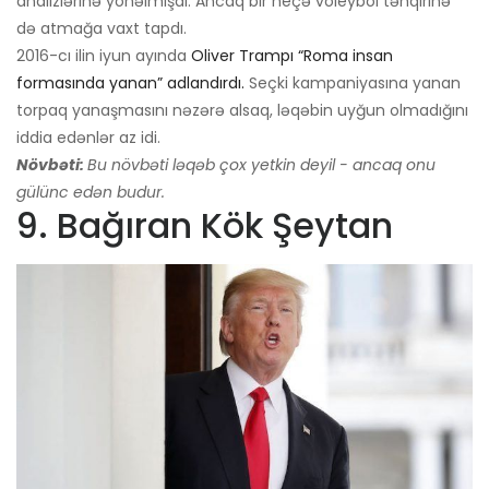
analizlərinə yönəlmişdi. Ancaq bir neçə voleybol təhqirinə
də atmağa vaxt tapdı.
2016-cı ilin iyun ayında
Oliver Trampı “Roma insan
formasında yanan” adlandırdı.
Seçki kampaniyasına yanan
torpaq yanaşmasını nəzərə alsaq, ləqəbin uyğun olmadığını
iddia edənlər az idi.
Növbəti:
Bu növbəti ləqəb çox yetkin deyil - ancaq onu
gülünc edən budur.
9. Bağıran Kök Şeytan