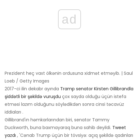
ad
Prezident heç vaxt ölkənin ordusuna xidmət etməyib. | Saul
Loeb / Getty Images
2017-ci ilin dekabr ayında
Tramp senator Kirsten Gillibrandla
şiddətli bir şəkildə vuruşdu
çox sayda olduğu üçün istefa
etməsi lazım olduğunu söylədikdən sonra cinsi təcavüz
iddiaları .
Gillibrand'ın həmkarlarından biri, senator Tammy
Duckworth, buna baxmayaraq buna sahib deyildi.
Tweet
yazdı
, 'Cənab Trump üçün bir tövsiyə: açıq şəkildə qadınları