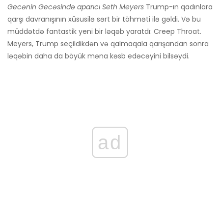
Gecənin Gecəsində aparıcı Seth Meyers
Trump-ın qadınlara
qarşı davranışının xüsusilə sərt bir töhməti ilə gəldi. Və bu
müddətdə fantastik yeni bir ləqəb yaratdı: Creep Throat.
Meyers, Trump seçildikdən və qalmaqala qarışandan sonra
ləqəbin daha da böyük məna kəsb edəcəyini bilsəydi.
ad