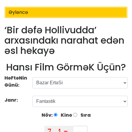
Əyləncə
‘Bir dəfə Hollivudda’
arxasındakı narahat edən
əsl hekayə
Hansı Film GörməK Üçün?
HəFtəNin
Günü:
Janr:
Növ:
Kino
Sıra