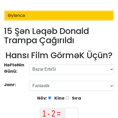
Əyləncə
15 Şən Ləqəb Donald
Trampa Çağırıldı
Hansı Film GörməK Üçün?
HəFtəNin
Günü:
Janr:
Növ:
Kino
Sıra