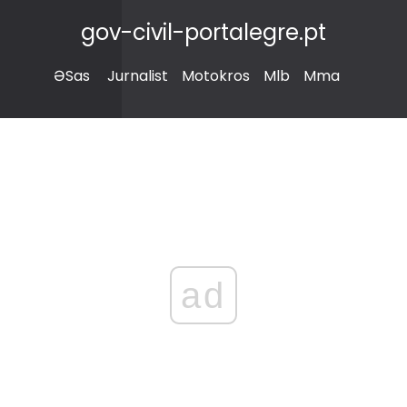
gov-civil-portalegre.pt
ƏSas
Jurnalist
Motokros
Mlb
Mma
ad