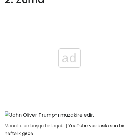
ad
Mənalı olan başqa bir ləqəb. |
YouTube vasitəsilə son bir
həftəlik gecə