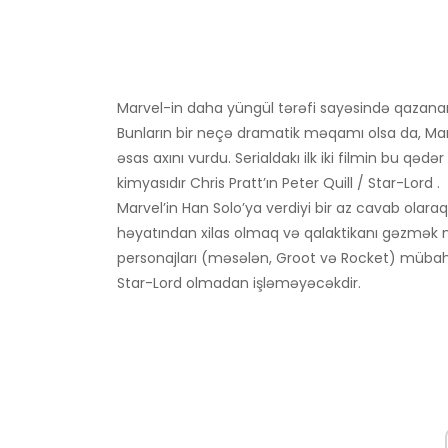
Marvel-in daha yüngül tərəfi sayəsində qazanan
Bunların bir neçə dramatik məqamı olsa da, Mar
əsas axını vurdu. Serialdakı ilk iki filmin bu 
kimyasıdır Chris Pratt’ın Peter Quill / Star-Lord .
Marvel’in Han Solo’ya verdiyi bir az cavab olaraq
həyatından xilas olmaq və qalaktikanı gəzmək m
personajları (məsələn, Groot və Rocket) mübahis
Star-Lord olmadan işləməyəcəkdir.