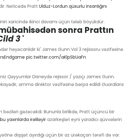
r. Nəticədə Pratt
Ulduz-Lordun qüsurlu insanlığını
ərinin xaricində ikinci davamı üçün tələb böyükdür.
 mübahisədən sonra Prattın
Cild 3
'
dər həyəcanlıdır ki' James Gunn Vol 3 rejissoru vəzifəsinə
ersEndgame
pic.twitter.com/aKlpSbUaFn
9
iniz
Qəyyumlar
Disneydə rejissor / yazıçı James Gunn.
ekayədir, amma direktor vəzifəsinə bərpa edildi
Guardians
 bəziləri gəzəcəkdi. Bununla birlikdə, Pratt üçüncü bir
u yaxınlarda irəliləyir
azarkeşləri eyni yaradıcı qüvvələrin
yətinə diqqət ayırdığı üçün bir az ürəkaçan tərəfi də var.