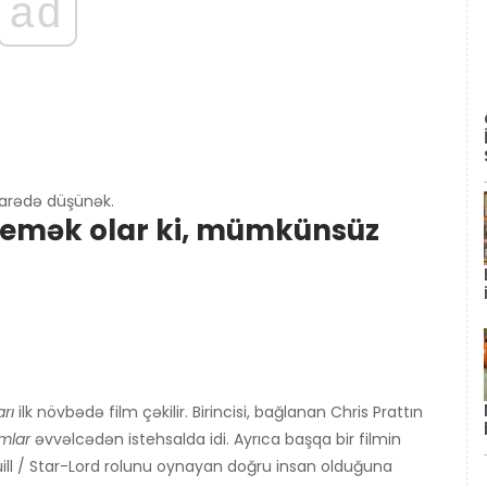
ad
barədə düşünək.
n demək olar ki, mümkünsüz
rı
ilk növbədə film çəkilir. Birincisi, bağlanan Chris Prattın
mlar
əvvəlcədən istehsalda idi. Ayrıca başqa bir filmin
uill / Star-Lord rolunu oynayan doğru insan olduğuna