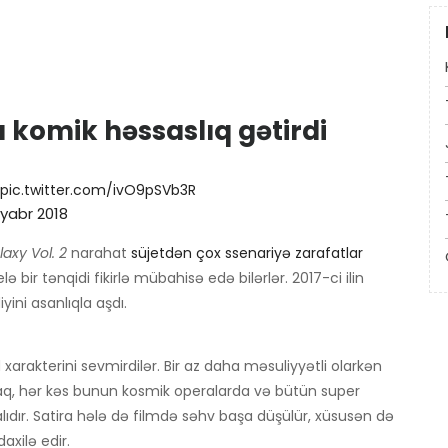
komik həssaslıq gətirdi
pic.twitter.com/ivO9pSVb3R
tyabr 2018
axy Vol. 2
narahat
süjetdən çox ssenariyə zarafatlar
lə bir tənqidi fikirlə mübahisə edə bilərlər. 2017-ci ilin
yini asanlıqla aşdı.
 xarakterini sevmirdilər. Bir az daha məsuliyyətli olarkən
, hər kəs bunun kosmik operalarda və bütün super
ıdır. Satira hələ də filmdə səhv başa düşülür, xüsusən də
xilə edir.