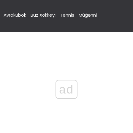
Avrokubok
Buz Xokkeyı
Tennis
Müğənni
ad