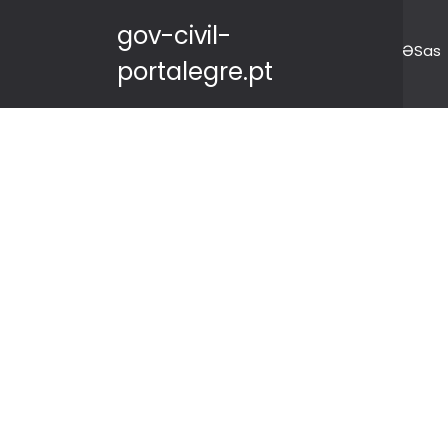
gov-civil-
ƏSas
portalegre.pt