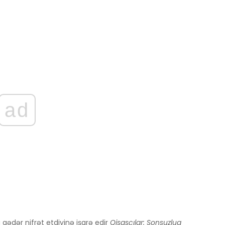
ad
 qədər nifrət etdiyinə işarə edir
Qisasçılar: Sonsuzluq