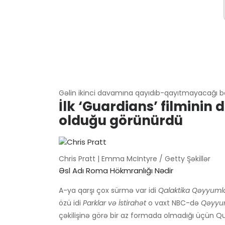
Gəlin ikinci davamına qayıdıb-qayıtmayacağı 
İlk ‘Guardians’ filmini
olduğu görünürdü
Chris Pratt | Emma McIntyre / Getty Şəkillər
Əsl Adı Roma Hökmranlığı Nədir
A-ya qarşı çox sürmə var idi
Qalaktika Qəyyumla
özü idi
Parklar və İstirahət
o vaxt NBC-də
Qəyyu
çəkilişinə görə bir az formada olmadığı üçün Q