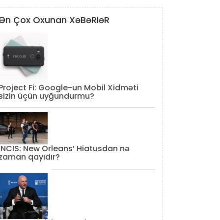
Ən Çox Oxunan XəBəRləR
Project Fi: Google-un Mobil Xidməti
sizin üçün uyğundurmu?
‘NCIS: New Orleans’ Hiatusdan nə
zaman qayıdır?