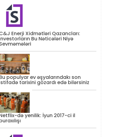
C&J Enerji Xidmətləri Qazancları:
İnvestorların Bu Nəticələri Niyə
Sevməmələri
Bu populyar ev əşyalarındakı son
istifadə tarixini gözardı edə bilərsiniz
Netflix-də yenilik: İyun 2017-ci il
buraxılışı