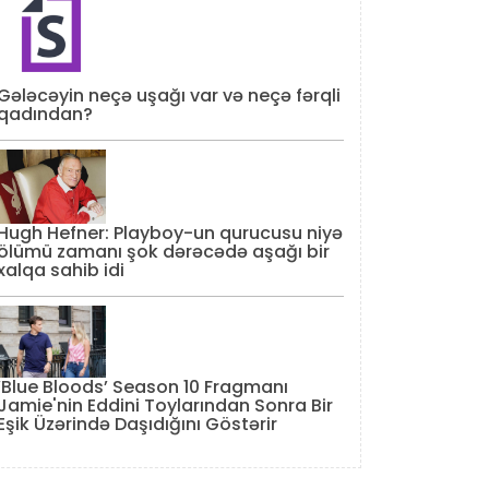
Gələcəyin neçə uşağı var və neçə fərqli
qadından?
Hugh Hefner: Playboy-un qurucusu niyə
ölümü zamanı şok dərəcədə aşağı bir
xalqa sahib idi
‘Blue Bloods’ Season 10 Fragmanı
Jamie'nin Eddini Toylarından Sonra Bir
Eşik Üzərində Daşıdığını Göstərir