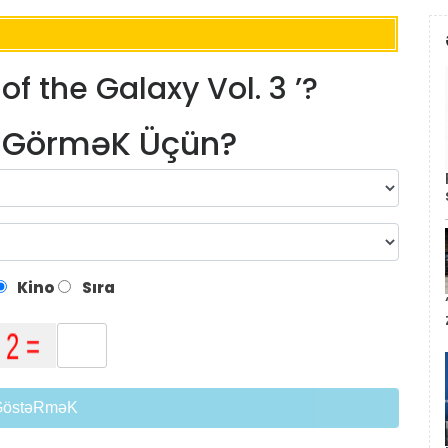
of the Galaxy Vol. 3 ’?
m GörməK Üçün?
Kino
Sıra
GöstəRməK