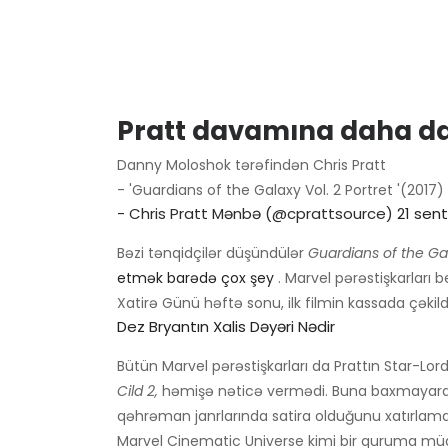
Pratt davamına daha da 
Danny Moloshok tərəfindən Chris Pratt
- 'Guardians of the Galaxy Vol. 2 Portret '(2017)
- Chris Pratt Mənbə (@cprattsource)
21 sen
Bəzi tənqidçilər düşündülər
Guardians of the Gal
etmək barədə çox şey
. Marvel pərəstişkarları be
Xatirə Günü həftə sonu, ilk filmin kassada çəkildi
Dez Bryantın Xalis Dəyəri Nədir
Bütün Marvel pərəstişkarları da Prattın Star-Lord
Cild 2,
həmişə nəticə vermədi. Buna baxmayaraq
qəhrəman janrlarında satira olduğunu xatırlamal
Marvel Cinematic Universe kimi bir quruma müda