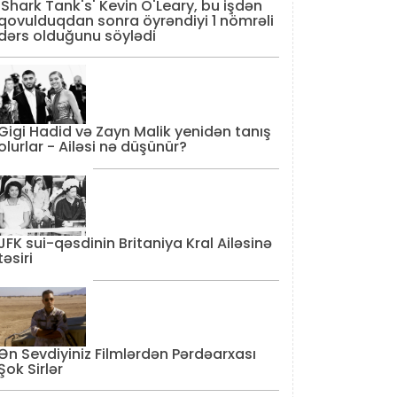
'Shark Tank's' Kevin O'Leary, bu işdən
qovulduqdan sonra öyrəndiyi 1 nömrəli
dərs olduğunu söylədi
Gigi Hadid və Zayn Malik yenidən tanış
olurlar - Ailəsi nə düşünür?
JFK sui-qəsdinin Britaniya Kral Ailəsinə
təsiri
Ən Sevdiyiniz Filmlərdən Pərdəarxası
Şok Sirlər