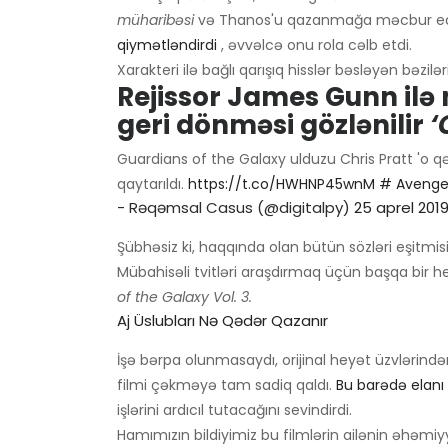
müharibəsi
və Thanos'u qazanmağa məcbur edi
qiymətləndirdi
, əvvəlcə onu rola cəlb etdi.
Xarakteri ilə bağlı qarışıq hisslər bəsləyən bəzil
Rejissor James Gunn ilə
geri dönməsi gözlənilir
‘
Guardians of the Galaxy ulduzu Chris Pratt 'o qə
qaytarıldı.
https://t.co/HWHNP45wnM
# Aveng
- Rəqəmsal Casus (@digitalpy)
25 aprel 201
Şübhəsiz ki, haqqında olan bütün sözləri eşitmis
Mübahisəli tvitləri araşdırmaq üçün başqa bir h
of the Galaxy Vol. 3.
Aj Üslubları Nə Qədər Qazanır
İşə bərpa olunmasaydı, orijinal heyət üzvlərindən
filmi çəkməyə tam sadiq qaldı.
Bu barədə elanı b
işlərini ardıcıl tutacağını sevindirdi.
Hamımızın bildiyimiz bu filmlərin ailənin əhəmiy