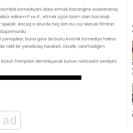
ə aplombla komediyanı idarə etmək bacarığına əsaslanaraq
əkkür edirəm
P və R
, etmək üçün lazım olan bacarıqlı
r
işləkdir. Ancaq o dövrdə heç kim bu cür Marvel filminin
 düşünmürdü.
di yanaşdılar, buna görə də bunu kosmik komediya halına
ə riskli bir yaradıcılıq hərəkəti. Üstəlik, tanımadığım
ı bütün franşizləri demirləyərək bunun nəticəsini verdiyini
ad