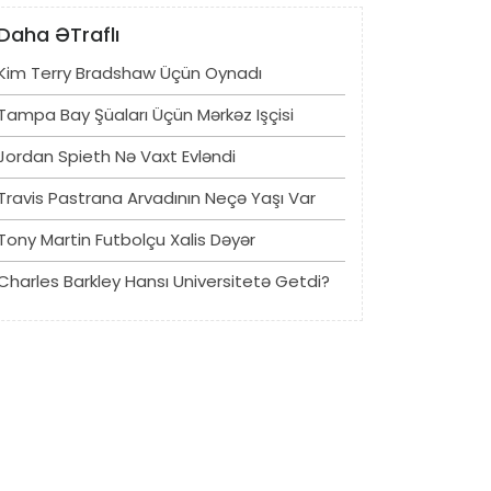
Daha ƏTraflı
Kim Terry Bradshaw Üçün Oynadı
Tampa Bay Şüaları Üçün Mərkəz Işçisi
Jordan Spieth Nə Vaxt Evləndi
Travis Pastrana Arvadının Neçə Yaşı Var
Tony Martin Futbolçu Xalis Dəyər
Charles Barkley Hansı Universitetə ​​getdi?