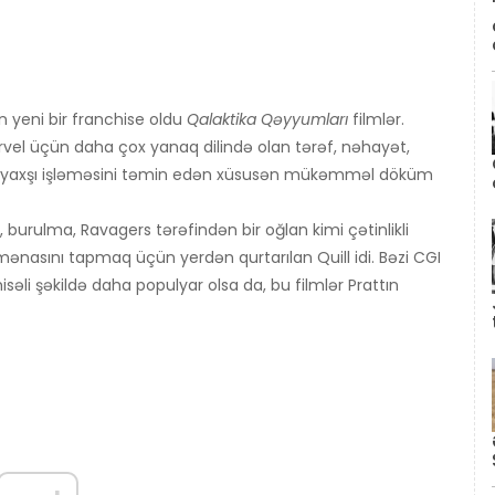
 yeni bir franchise oldu
Qalaktika Qəyyumları
filmlər.
vel üçün daha çox yanaq dilində olan tərəf, nəhayət,
qədər yaxşı işləməsini təmin edən xüsusən mükəmməl döküm
, burulma, Ravagers tərəfindən bir oğlan kimi çətinlikli
ənasını tapmaq üçün yerdən qurtarılan Quill idi. Bəzi CGI
əli şəkildə daha populyar olsa da, bu filmlər Prattın