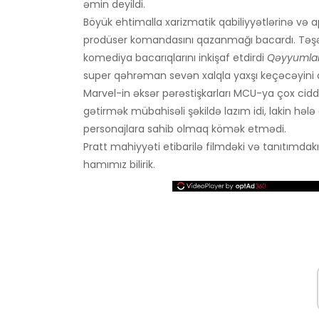
əmin deyildi.
Böyük ehtimalla xarizmatik qabiliyyətlərinə v
prodüser komandasını qazanmağı bacardı. Təş
komediya bacarıqlarını inkişaf etdirdi
Qəyyumla
super qəhrəman sevən xalqla yaxşı keçəcəyini
Marvel-in əksər pərəstişkarları MCU-ya çox cid
gətirmək mübahisəli şəkildə lazım idi, lakin hələ d
personajlara sahib olmaq kömək etmədi.
Pratt mahiyyəti etibarilə filmdəki və tanıtımdak
hamımız bilirik.