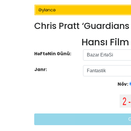
Əyləncə
Chris Pratt ‘Guardians 
Hansı Fil
HəFtəNin Günü:
Janr:
Növ: