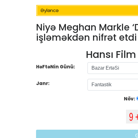
Əyləncə
Niyə Meghan Markle ‘D
işləməkdən nifrət etdi
Hansı Fil
HəFtəNin Günü:
Janr:
Növ: