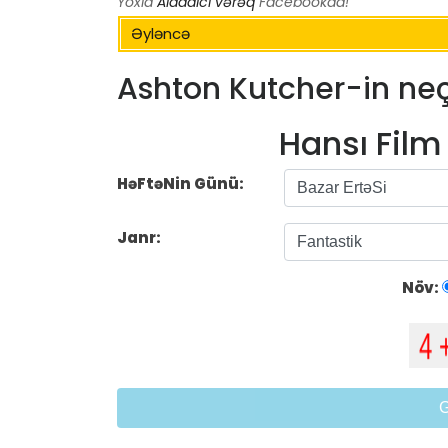
Yoxla
Aldadıcı vərəq
Facebookda!
Əyləncə
Ashton Kutcher-in neç
Hansı Fil
HəFtəNin Günü:
Janr:
Növ: