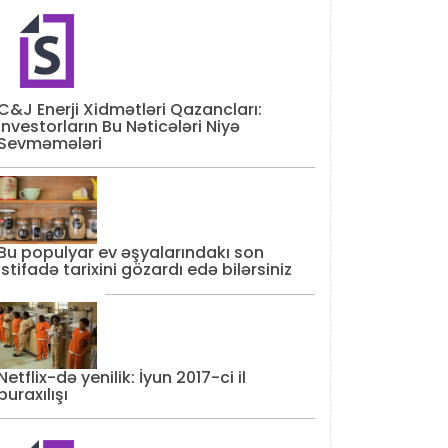
C&J Enerji Xidmətləri Qazancları:
İnvestorların Bu Nəticələri Niyə
Sevməmələri
Bu populyar ev əşyalarındakı son
istifadə tarixini gözardı edə bilərsiniz
Netflix-də yenilik: İyun 2017-ci il
buraxılışı