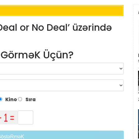
eal or No Deal’ üzərində
m GörməK Üçün?
Kino
Sıra
GöstəRməK