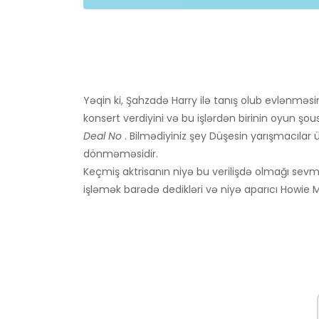
Yəqin ki, Şahzadə Harry ilə tanış olub evlənmə
konsert verdiyini və bu işlərdən birinin oyun şou
Deal No
. Bilmədiyiniz şey Düşesin yarışmacılar 
dönməməsidir.
Keçmiş aktrisanın niyə bu verilişdə olmağı sev
işləmək barədə dedikləri və niyə aparıcı Howie Ma