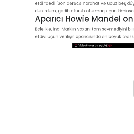
etdi ”dedi. 'Son dərəcə narahat və ucuz beş d
dururdum, gedib oturub oturmaq üçün kiminsə 
Aparıcı Howie Mandel onu
Beləliklə, indi Marklın vaxtını tam sevmədiyini bili
etdiyi üçün verilişin aparıcısında ən böyük təəs