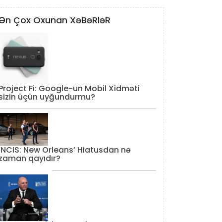
Ən Çox Oxunan XəBəRləR
Project Fi: Google-un Mobil Xidməti
sizin üçün uyğundurmu?
‘NCIS: New Orleans’ Hiatusdan nə
zaman qayıdır?