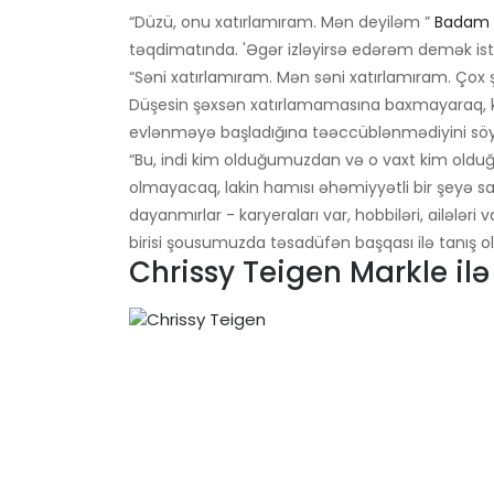
“Düzü, onu xatırlamıram. Mən deyiləm ”
Badam 
təqdimatında. 'Əgər izləyirsə edərəm demək ist
“Səni xatırlamıram. Mən səni xatırlamıram. Ço
Düşesin şəxsən xatırlamamasına baxmayaraq, keç
evlənməyə başladığına təəccüblənmədiyini söy
“Bu, indi kim olduğumuzdan və o vaxt kim olduğu
olmayacaq, lakin hamısı əhəmiyyətli bir şeyə sah
dayanmırlar - karyeraları var, hobbiləri, ailələri 
birisi şousumuzda təsadüfən başqası ilə tanış ol
Chrissy Teigen Markle il