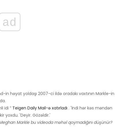
ad
nd-in həyat yoldaşı 2007-ci ildə oradakı vaxtının Markle-in
da.
i idi ”
Teigen Daily Mail-ə xatırladı
. 'İndi hər kəs məndən
 yoxdu. 'Deyir. Gözəldir.'
 Meghan Markle bu videoda məhəl qoymadığını düşünür?