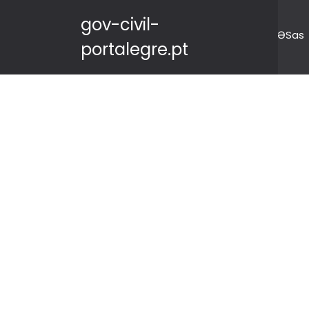
gov-civil-
ƏSas
portalegre.pt