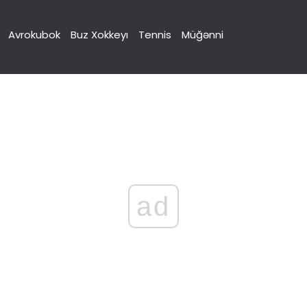
Avrokubok
Buz Xokkeyı
Tennis
Müğənni
ad