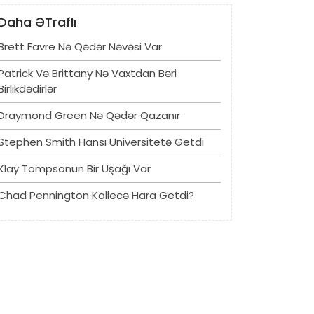
Daha ƏTraflı
Brett Favre Nə Qədər Nəvəsi Var
Patrick Və Brittany Nə Vaxtdan Bəri
Birlikdədirlər
Draymond Green Nə Qədər Qazanır
Stephen Smith Hansı Universitetə ​​getdi
Klay Tompsonun Bir Uşağı Var
Chad Pennington Kollecə Hara Getdi?