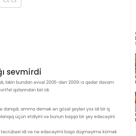
ı sevmirdi
dı, lakin bundan əvvəl 2005-dən 2009-a qədər davam
tfel qızlarından biri idi.
ə danışdı, amma demək ən gözəl şeyləri yox idi bir iş
lanışıq üçün etdiyini və bunun başqa bir şey edəcəyini
 təcrübəsi idi və nə edəcəyimi başa düşməyimə kömək