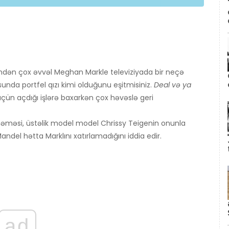
sindən çox əvvəl Meghan Markle televiziyada bir neçə
sunda portfel qızı kimi olduğunu eşitmisiniz.
Deal və ya
üçün açdığı işlərə baxarkən çox həvəslə geri
məməsi, üstəlik model model Chrissy Teigenin onunla
ndel hətta Marklını xatırlamadığını iddia edir.
ad