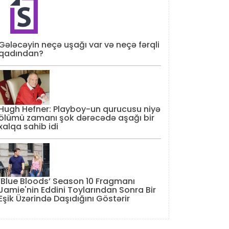
Gələcəyin neçə uşağı var və neçə fərqli
qadından?
Hugh Hefner: Playboy-un qurucusu niyə
ölümü zamanı şok dərəcədə aşağı bir
xalqa sahib idi
‘Blue Bloods’ Season 10 Fragmanı
Jamie'nin Eddini Toylarından Sonra Bir
Eşik Üzərində Daşıdığını Göstərir