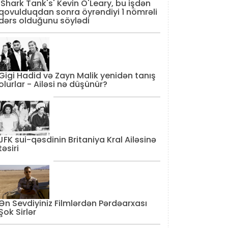
'Shark Tank's' Kevin O'Leary, bu işdən
qovulduqdan sonra öyrəndiyi 1 nömrəli
dərs olduğunu söylədi
Gigi Hadid və Zayn Malik yenidən tanış
olurlar - Ailəsi nə düşünür?
JFK sui-qəsdinin Britaniya Kral Ailəsinə
təsiri
Ən Sevdiyiniz Filmlərdən Pərdəarxası
Şok Sirlər