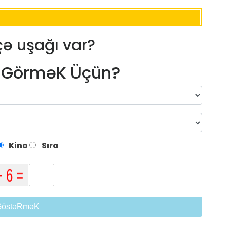
ə uşağı var?
m GörməK Üçün?
Kino
Sıra
GöstəRməK