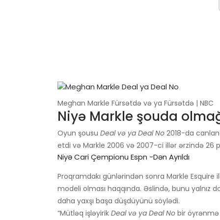
Meghan Markle Fürsətdə və ya Fürsətdə | NBC
Niyə Markle şouda olmağ
Oyun şousu
Deal və ya Deal No
2018-da canlan
etdi və Markle 2006 və 2007-ci illər ərzində 26 por
Niyə Cari Çempionu Espn -dən Ayrıldı
Proqramdakı günlərindən sonra Markle Esquire il
modeli olması haqqında. Əslində, bunu yalnız do
daha yaxşı başa düşdüyünü söylədi.
“Mütləq işləyirik
Deal və ya Deal No
bir öyrənmə