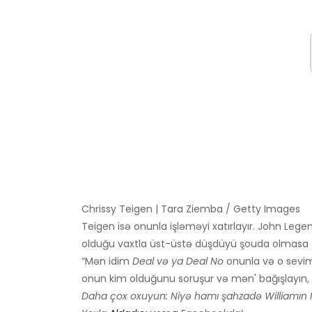
Chrissy Teigen | Tara Ziemba / Getty Images
Teigen isə onunla işləməyi xatırlayır. John Lege
olduğu vaxtla üst-üstə düşdüyü şouda olmasa 
“Mən idim
Deal və ya Deal No
onunla və o seviml
onun kim olduğunu soruşur və mən' bağışlayın, kir
Daha çox oxuyun: Niyə hamı şahzadə Williamın