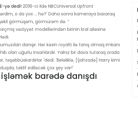
E-yə dedi!
2018-ci ildə NBCUniversal Upfront
ərdim, o da yox ... hə?' Daha sonra kameraya baxaraq
x şəkil görmüşəm, görmürəm də. ”
miş vəziyyət modellərindən birinin kral ailəsinə
lədi.
muzdan danışır. Hər kəsin royalti ilə tanış olmaq imkanı
ib olan uğurlu insanlardır. Yalnız bir dava tutaraq orada
var, təşəbbüskardırlar 'dedi. 'Beləliklə, [Şahzadə] Harry kimi
duqda, təklif ediləcək çox şey var!'
ə işləmək barədə danışdı