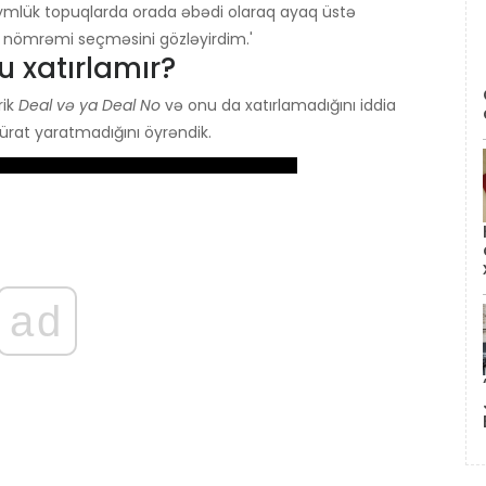
üymlük topuqlarda orada əbədi olaraq ayaq üstə
nömrəmi seçməsini gözləyirdim.'
 xatırlamır?
rik
Deal və ya Deal No
və onu da xatırlamadığını iddia
sürat yaratmadığını öyrəndik.
ad