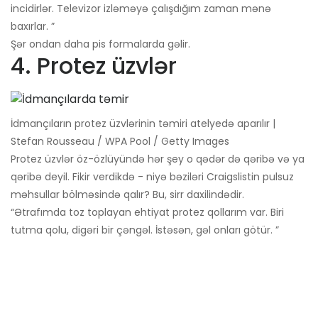
incidirlər. Televizor izləməyə çalışdığım zaman mənə
baxırlar. ”
Şər ondan daha pis formalarda gəlir.
4. Protez üzvlər
İdmançıların protez üzvlərinin təmiri atelyedə aparılır |
Stefan Rousseau / WPA Pool / Getty Images
Protez üzvlər öz-özlüyündə hər şey o qədər də qəribə və ya
qəribə deyil. Fikir verdikdə - niyə bəziləri Craigslistin pulsuz
məhsullar bölməsində qalır? Bu, sirr daxilindədir.
“Ətrafımda toz toplayan ehtiyat protez qollarım var. Biri
tutma qolu, digəri bir çəngəl. İstəsən, gəl onları götür. ”