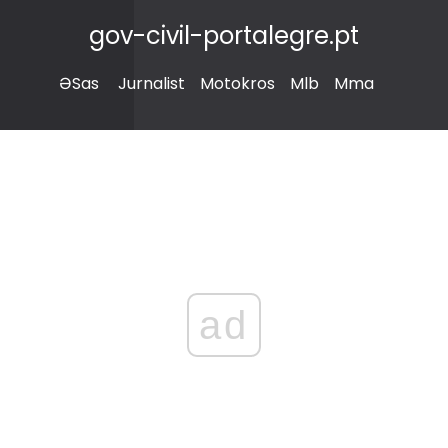
gov-civil-portalegre.pt
ƏSas
Jurnalist
Motokros
Mlb
Mma
ad