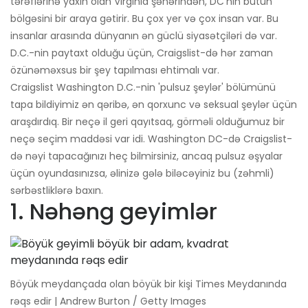
tərəflərinə yaxın olan Virginia şəhərindən, DC'nin bütün
bölgəsini bir araya gətirir. Bu çox yer və çox insan var. Bu
insanlar arasında dünyanın ən güclü siyasətçiləri də var.
D.C.-nin paytaxt olduğu üçün, Craigslist-də hər zaman
özünəməxsus bir şey tapılması ehtimalı var.
Craigslist Washington D.C.-nin 'pulsuz şeylər' bölümünü
tapa bildiyimiz ən qəribə, ən qorxunc və seksual şeylər üçün
araşdırdıq. Bir neçə il geri qayıtsaq, görməli olduğumuz bir
neçə seçim maddəsi var idi. Washington DC-də Craigslist-
də nəyi tapacağınızı heç bilmirsiniz, ancaq pulsuz əşyalar
üçün oyundasınızsa, əlinizə gələ biləcəyiniz bu (zəhmli)
sərbəstliklərə baxın.
1. Nəhəng geyimlər
Böyük meydançada olan böyük bir kişi Times Meydanında
rəqs edir | Andrew Burton / Getty Images