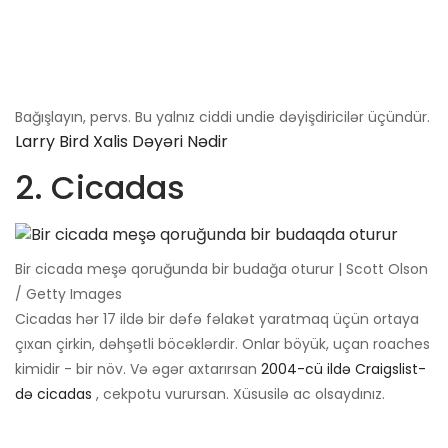
Bağışlayın, pervs. Bu yalnız ciddi undie dəyişdiricilər üçündür.
Larry Bird Xalis Dəyəri Nədir
2. Cicadas
Bir cicada meşə qoruğunda bir budağa oturur | Scott Olson
/ Getty Images
Cicadas hər 17 ildə bir dəfə fəlakət yaratmaq üçün ortaya
çıxan çirkin, dəhşətli böcəklərdir. Onlar böyük, uçan roaches
kimidir - bir növ. Və əgər axtarırsan
2004-cü ildə Craigslist-
də cicadas
, cekpotu vurursan. Xüsusilə ac olsaydınız.