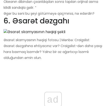
Okeanın dibindən çıxarıldıqdan sonra tapılan orijinal asma
kilidli sandıqla gəlir. ”
Əgər bu səni bu şeyi götürməyə qaçmırsa, nə edərdin?
6. Əsarət dəzgahı
Əsarət skamyasının həqiqi fotosu | Mənbə: Craigslist
Əsarət dəzgahına ehtiyacınız var? Craigslist-dən daha yaxşı
hara baxmaq lazımdır? Yalnız bir az ağartıcıyı lazımlı
olduğundan əmin olun.
ad