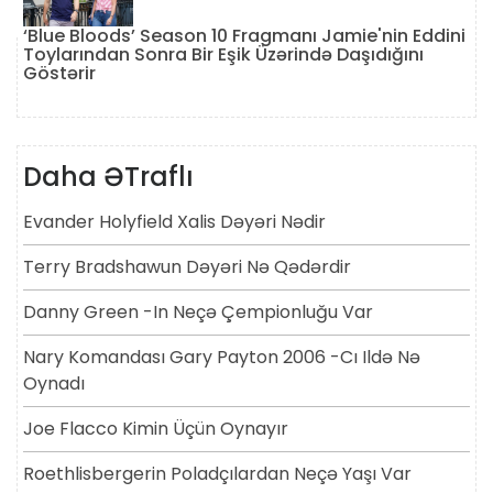
‘Blue Bloods’ Season 10 Fragmanı Jamie'nin Eddini
Toylarından Sonra Bir Eşik Üzərində Daşıdığını
Göstərir
Daha ƏTraflı
Evander Holyfield Xalis Dəyəri Nədir
Terry Bradshawun Dəyəri Nə Qədərdir
Danny Green -in Neçə Çempionluğu Var
Nary Komandası Gary Payton 2006 -cı Ildə Nə
Oynadı
Joe Flacco Kimin Üçün Oynayır
Roethlisbergerin Poladçılardan Neçə Yaşı Var