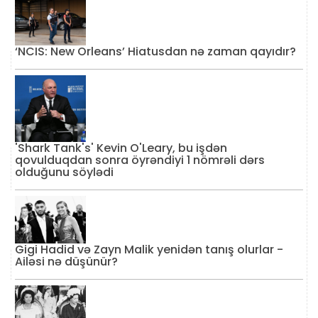
‘NCIS: New Orleans’ Hiatusdan nə zaman qayıdır?
'Shark Tank's' Kevin O'Leary, bu işdən
qovulduqdan sonra öyrəndiyi 1 nömrəli dərs
olduğunu söylədi
Gigi Hadid və Zayn Malik yenidən tanış olurlar -
Ailəsi nə düşünür?