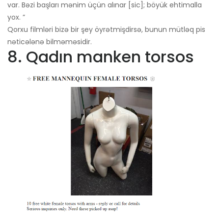
var. Bəzi başları mənim üçün alınar [sic]; böyük ehtimalla
yox. ”
Qorxu filmləri bizə bir şey öyrətmişdirsə, bunun mütləq pis
nəticələnə bilməməsidir.
8. Qadın manken torsos