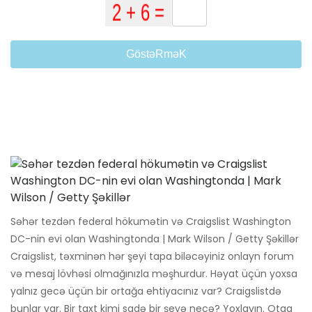
GöstəRməK
Səhər tezdən federal hökumətin və Craigslist Washington
DC-nin evi olan Washingtonda | Mark Wilson / Getty Şəkillər
Craigslist, təxminən hər şeyi tapa biləcəyiniz onlayn forum
və mesaj lövhəsi olmağınızla məşhurdur. Həyat üçün yoxsa
yalnız gecə üçün bir ortağa ehtiyacınız var? Craigslistdə
bunlar var. Bir taxt kimi sadə bir şeyə necə? Yoxlayın. Otaq