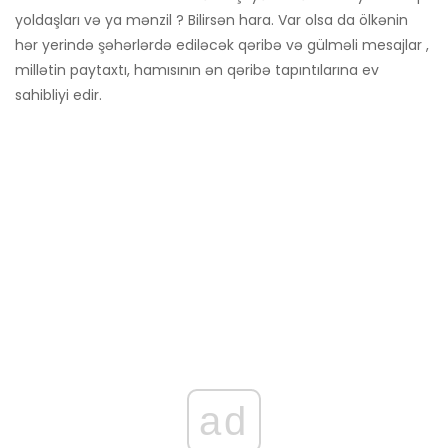
yoldaşları və ya mənzil ? Bilirsən hara. Var olsa da ölkənin
hər yerində şəhərlərdə ediləcək qəribə və gülməli mesajlar ,
millətin paytaxtı, hamısının ən qəribə tapıntılarına ev
sahibliyi edir.
ad