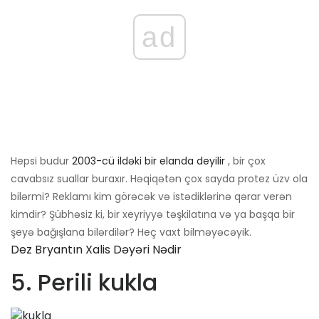
ad
Hepsi budur
2003-cü ildəki bir elanda deyilir
, bir çox
cavabsız suallar buraxır. Həqiqətən çox sayda protez üzv ola
bilərmi? Reklamı kim görəcək və istədiklərinə qərar verən
kimdir? Şübhəsiz ki, bir xeyriyyə təşkilatına və ya başqa bir
şeyə bağışlana bilərdilər? Heç vaxt bilməyəcəyik.
Dez Bryantın Xalis Dəyəri Nədir
5. Perili kukla