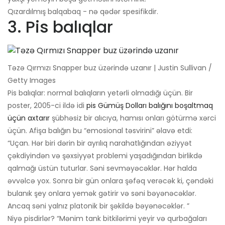
Qızardılmış balqabaq - nə qədər spesifikdir.
3. Pis balıqlar
Təzə Qırmızı Snapper buz üzərində uzanır | Justin Sullivan /
Getty Images
Pis balıqlar: normal balıqların yetərli olmadığı üçün. Bir
poster, 2005-ci ildə idi
pis Gümüş Dolları balığını boşaltmaq
üçün axtarır
şübhəsiz bir alıcıya, hamısı onları götürmə xərci
üçün. Afişa balığın bu “emosional təsvirini” əlavə etdi:
“Uçan. Hər biri dərin bir ayrılıq narahatlığından əziyyət
çəkdiyindən və şəxsiyyət problemi yaşadığından birlikdə
qalmağı üstün tuturlar. Səni sevməyəcəklər. Hər halda
əvvəlcə yox. Sonra bir gün onlara şəfəq verəcək ki, çəndəki
bulanık şey onlara yemək gətirir və səni bəyənəcəklər.
Ancaq səni yalnız platonik bir şəkildə bəyənəcəklər. ”
Niyə pisdirlər? “Mənim tank bitkilərimi yeyir və qurbağaları