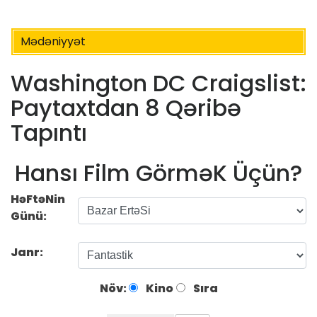
Mədəniyyət
Washington DC Craigslist:
Paytaxtdan 8 Qəribə
Tapıntı
Hansı Film GörməK Üçün?
HəFtəNin
Günü:
Janr:
Növ:
Kino
Sıra