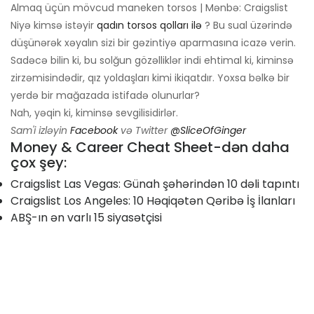
Almaq üçün mövcud maneken torsos | Mənbə: Craigslist
Niyə kimsə istəyir
qadın torsos qolları ilə
? Bu sual üzərində
düşünərək xəyalın sizi bir gəzintiyə aparmasına icazə verin.
Sadəcə bilin ki, bu solğun gözəlliklər indi ehtimal ki, kiminsə
zirzəmisindədir, qız yoldaşları kimi ikiqatdır. Yoxsa bəlkə bir
yerdə bir mağazada istifadə olunurlar?
Nah, yəqin ki, kiminsə sevgilisidirlər.
Sam'i izləyin
Facebook
və Twitter
@SliceOfGinger
Money & Career Cheat Sheet-dən daha
çox şey:
Craigslist Las Vegas: Günah şəhərindən 10 dəli tapıntı
Craigslist Los Angeles: 10 Həqiqətən Qəribə İş İlanları
ABŞ-ın ən varlı 15 siyasətçisi