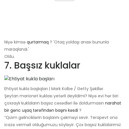
Niyə kimsə
qurtarmaq
? 'Otaq yoldaşı anası bununla
maraqlandı.'
Oldu.
7. Başsız kuklalar
Ehtiyat kukla başlıqları | Mark Kolbe / Getty Şəkillər
Şeytan marionet kuklası yetərli deyildimi? Niyə evi hər biri
çoxsaylı kuklaların başsız cəsədləri ilə doldurmasın
narahat
bir gənc uşaq tərəfindən başını kəsdi
?
“Qızım gəlinciklərin başlarını çəkməyi sevir. Terapevt ona
icazə verməli olduğumuzu söyləyir. Çox başsız kuklalarımız