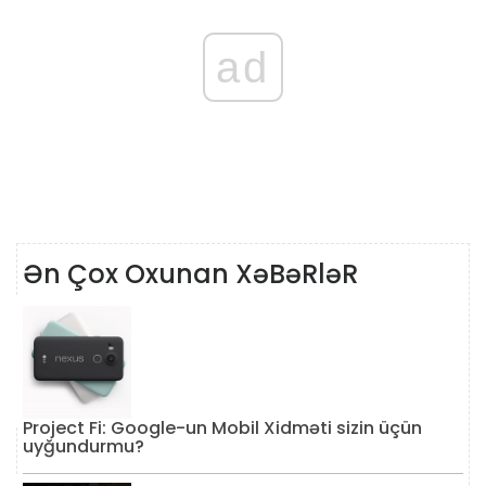
ad
Ən Çox Oxunan XəBəRləR
Project Fi: Google-un Mobil Xidməti sizin üçün
uyğundurmu?