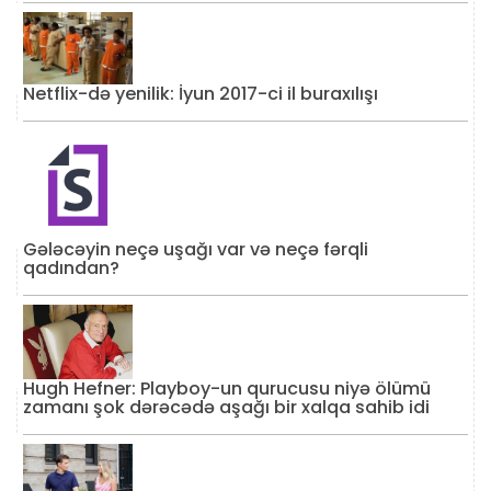
Netflix-də yenilik: İyun 2017-ci il buraxılışı
Gələcəyin neçə uşağı var və neçə fərqli
qadından?
Hugh Hefner: Playboy-un qurucusu niyə ölümü
zamanı şok dərəcədə aşağı bir xalqa sahib idi