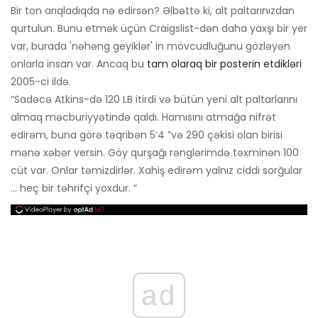
Bir ton arıqladıqda nə edirsən? Əlbəttə ki, alt paltarınızdan
qurtulun. Bunu etmək üçün Craigslist-dən daha yaxşı bir yer
var, burada 'nəhəng geyiklər' in mövcudluğunu gözləyən
onlarla insan var. Ancaq bu
tam olaraq bir posterin etdikləri
2005-ci ildə.
“Sadəcə Atkins-də 120 LB itirdi və bütün yeni alt paltarlarını
almaq məcburiyyətində qaldı. Hamısını atmağa nifrət
edirəm, buna görə təqribən 5’4 ”və 290 çəkisi olan birisi
mənə xəbər versin. Göy qurşağı rənglərimdə təxminən 100
cüt var. Onlar təmizdirlər. Xahiş edirəm yalnız ciddi sorğular
... heç bir təhrifçi yoxdur. ”
ad