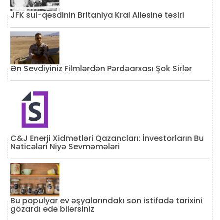
JFK sui-qəsdinin Britaniya Kral Ailəsinə təsiri
Ən Sevdiyiniz Filmlərdən Pərdəarxası Şok Sirlər
C&J Enerji Xidmətləri Qazancları: İnvestorların Bu
Nəticələri Niyə Sevməmələri
Bu populyar ev əşyalarındakı son istifadə tarixini
gözardı edə bilərsiniz