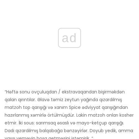
ad
“Həftə sonu ovçuluqdan / ekstravaqandan bişirməkdən
qalan qırıntılar. Əlavə təmiz zeytun yağında qızardılmış
matzoh top qarışığı və xanım Spice ədviyyat qarışığından
hazırlanmış xəmirlə örtülmüşdür. Lakin matzoh onları kosher
etmir. İki sous: sarımsaq əsaslı və mayo-ketçup qarışığı.
Dadı qızardılmış balqabağa bənzəyirlər. Doyub yedik, amma
yaxşı yeməyin boşa getməsini istəmirik. ”