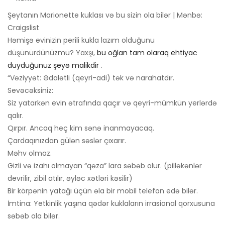
Şeytanın Marionette kuklası və bu sizin ola bilər | Mənbə:
Craigslist
Həmişə evinizin perili kukla lazım olduğunu
düşünürdünüzmü? Yaxşı,
bu oğlan tam olaraq ehtiyac
duyduğunuz şeyə malikdir
.
“Vəziyyət: Ədalətli (qeyri-adi) tək və narahatdır.
Sevəcəksiniz:
Siz yatarkən evin ətrafında qaçır və qeyri-mümkün yerlərdə
qalır.
Qırpır. Ancaq heç kim sənə inanmayacaq.
Çardaqınızdan gülən səslər çıxarır.
Məhv olmaz.
Gizli və izahı olmayan “qəza” lara səbəb olur. (pilləkənlər
devrilir, zibil atılır, əyləc xətləri kəsilir)
Bir körpənin yatağı üçün əla bir mobil telefon edə bilər.
İmtina: Yetkinlik yaşına qədər kuklaların irrasional qorxusuna
səbəb ola bilər.