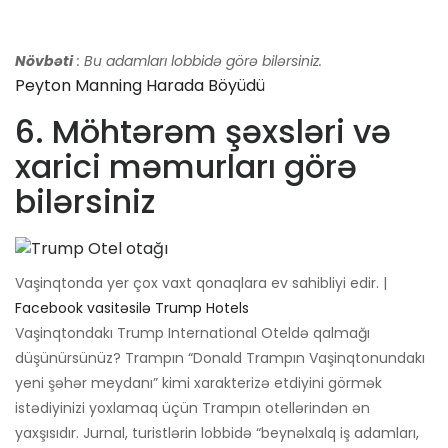
Növbəti
: Bu adamları lobbidə görə bilərsiniz.
Peyton Manning Harada Böyüdü
6. Möhtərəm şəxsləri və
xarici məmurları görə
bilərsiniz
Vaşinqtonda yer çox vaxt qonaqlara ev sahibliyi edir. |
Facebook vasitəsilə Trump Hotels
Vaşinqtondakı Trump International Oteldə qalmağı
düşünürsünüz? Trampın “Donald Trampın Vaşinqtonundakı
yeni şəhər meydanı” kimi xarakterizə etdiyini görmək
istədiyinizi yoxlamaq üçün Trampın otellərindən ən
yaxşısıdır. Jurnal, turistlərin lobbidə “beynəlxalq iş adamları,