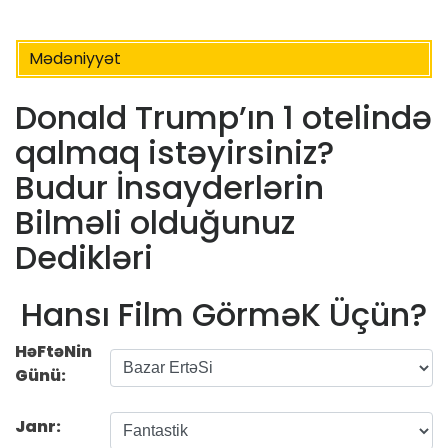
Mədəniyyət
Donald Trump’ın 1 otelində
qalmaq istəyirsiniz?
Budur İnsayderlərin
Bilməli olduğunuz
Dedikləri
Hansı Film GörməK Üçün?
HəFtəNin
Günü:
Janr: