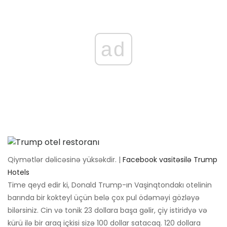
ad
Qiymətlər dəlicəsinə yüksəkdir. |
Facebook vasitəsilə Trump
Hotels
Time qeyd edir ki, Donald Trump-ın Vaşinqtondakı otelinin
barında bir kokteyl üçün belə çox pul ödəməyi gözləyə
bilərsiniz. Cin və tonik 23 dollara başa gəlir, çiy istiridyə və
kürü ilə bir araq içkisi sizə 100 dollar satacaq. 120 dollara