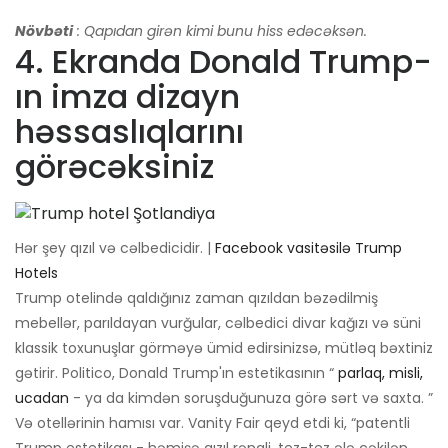
Növbəti
: Qapıdan girən kimi bunu hiss edəcəksən.
4. Ekranda Donald Trump-
ın imza dizayn
həssaslıqlarını
görəcəksiniz
Hər şey qızıl və cəlbedicidir. |
Facebook vasitəsilə Trump
Hotels
Trump otelində qaldığınız zaman qızıldan bəzədilmiş
mebellər, parıldayan vurğular, cəlbedici divar kağızı və süni
klassik toxunuşlar görməyə ümid edirsinizsə, mütləq bəxtiniz
gətirir. Politico, Donald Trump'ın estetikasının “
parlaq, misli,
ucadan
- ya da kimdən soruşduğunuza görə sərt və saxta. ”
Və otellərinin hamısı var. Vanity Fair qeyd etdi ki, “patentli