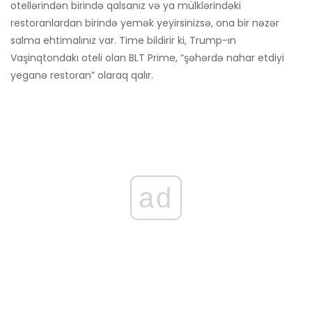
otellərindən birində qalsanız və ya mülklərindəki
restoranlardan birində yemək yeyirsinizsə, ona bir nəzər
salma ehtimalınız var. Time bildirir ki, Trump-ın
Vaşinqtondakı oteli olan BLT Prime, “şəhərdə nahar etdiyi
yeganə restoran” olaraq qalır.
ad