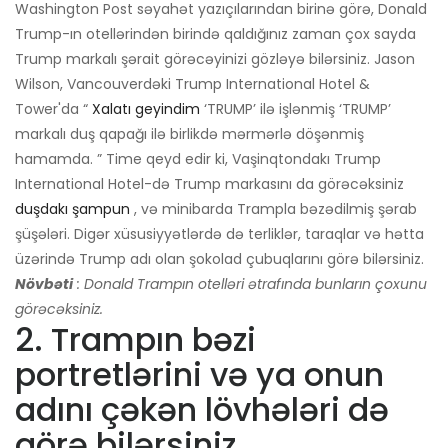
Washington Post səyahət yazıçılarından birinə görə, Donald
Trump-ın otellərindən birində qaldığınız zaman çox sayda
Trump markalı şərait görəcəyinizi gözləyə bilərsiniz. Jason
Wilson, Vancouverdəki Trump International Hotel &
Tower'da “
Xalatı geyindim
‘TRUMP’ ilə işlənmiş ‘TRUMP’
markalı duş qapağı ilə birlikdə mərmərlə döşənmiş
hamamda. ” Time qeyd edir ki, Vaşinqtondakı Trump
International Hotel-də Trump markasını da görəcəksiniz
duşdakı şampun
, və minibarda Trampla bəzədilmiş şərab
şüşələri. Digər xüsusiyyətlərdə də terliklər, taraqlar və hətta
üzərində Trump adı olan şokolad çubuqlarını görə bilərsiniz.
Növbəti
: Donald Trampın otelləri ətrafında bunların çoxunu
görəcəksiniz.
2. Trampın bəzi
portretlərini və ya onun
adını çəkən lövhələri də
görə bilərsiniz