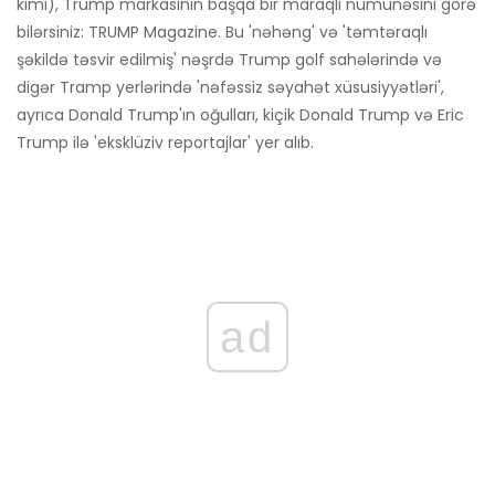
kimi), Trump markasının başqa bir maraqlı nümunəsini görə
bilərsiniz: TRUMP Magazine. Bu 'nəhəng' və 'təmtəraqlı
şəkildə təsvir edilmiş' nəşrdə Trump golf sahələrində və
digər Tramp yerlərində 'nəfəssiz səyahət xüsusiyyətləri',
ayrıca Donald Trump'ın oğulları, kiçik Donald Trump və Eric
Trump ilə 'eksklüziv reportajlar' yer alıb.
ad