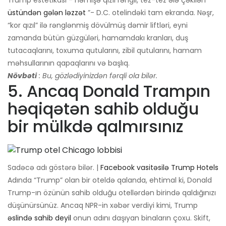
Trump estetikası - həmişə qızıl rəngli, tez-tez ələ çəkilən
üstündən gələn ləzzət
”- D.C. otelindəki tam ekranda. Nəşr,
“kor qızıl” ilə rənglənmiş dövülmüş dəmir liftləri, eyni
zamanda bütün güzgüləri, hamamdakı kranları, duş
tutacaqlarını, toxuma qutularını, zibil qutularını, hamam
məhsullarının qapaqlarını və başlıq.
Növbəti
: Bu, gözlədiyinizdən fərqli ola bilər.
5. Ancaq Donald Trampın
həqiqətən sahib olduğu
bir mülkdə qalmırsınız
Sadəcə adı göstərə bilər. |
Facebook vasitəsilə Trump Hotels
Adında “Trump” olan bir oteldə qalanda, ehtimal ki, Donald
Trump-ın özünün sahib olduğu otellərdən birində qaldığınızı
düşünürsünüz. Ancaq NPR-in xəbər verdiyi kimi, Trump
əslində sahib deyil
onun adını daşıyan binaların çoxu. Skift,