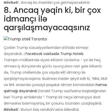
Növbəti
: Ancaq bu insanları çox görməyəcəksiniz.
8. Ancaq yəqin ki, bir çox
idmançı ilə
qarşılaşmayacaqsınız
Çoxları Trump xüsusiyyətlərindən istifadə etməyi
dayandırdı. |
Facebook vasitəsilə Trump Hotels
Trampın mülklərində siyasi elitanın üzvlərinə - ya da heç
olmasa iş dünyasında güclü oyunçulara rast gələ bilsəniz
də, Trump otellərində çox sayda elit idmançı ilə
qarşılaşmayacaqsınız. Business Insider qeyd edir ki, “NBA, MLB
və NHL arasında çoxsaylı peşəkar idman komandaları
hamısı
qalmağı dayandırdı
Donald Trump vəzifəsinə başladığından
bəri Trump əmlakında ”. Tramp bir neçə idmançıya dost
deməsinə baxmayaraq, bir çoxunu özündən uzaqlaşdırdı.
Növbəti
: Bunun baş verdiyini görə bilərdiniz.