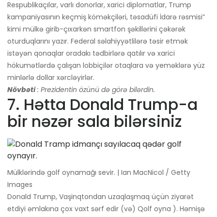
Respublikaçılar, varlı donorlar, xarici diplomatlar, Trump
kampaniyasının keçmiş köməkçiləri, təsadüfi İdarə rəsmisi”
kimi mülkə girib-çıxarkən smartfon şəkillərini çəkərək
oturduqlarını yazır. Federal səlahiyyətlilərə təsir etmək
istəyən qonaqlar oradakı tədbirlərə qatılır və xarici
hökumətlərdə çalışan lobbiçilər otaqlara və yeməklərə yüz
minlərlə dollar xərcləyirlər.
Növbəti
: Prezidentin özünü də görə bilərdin.
7. Hətta Donald Trump-a
bir nəzər sala bilərsiniz
Mülklərində golf oynamağı sevir. | Ian MacNicol / Getty
Images
Donald Trump, Vaşinqtondan uzaqlaşmaq üçün ziyarət
etdiyi əmlakına çox vaxt sərf edir (və) Qolf oyna ). Həmişə