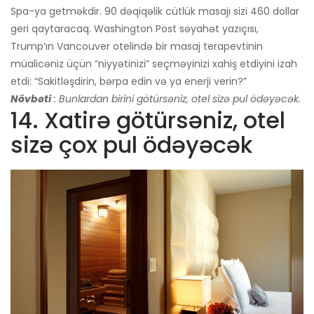
Spa-ya getməkdir. 90 dəqiqəlik cütlük masajı sizi 460 dollar
geri qaytaracaq. Washington Post səyahət yazıçısı,
Trump’ın Vancouver otelində bir masaj terapevtinin
müalicəniz üçün “niyyətinizi” seçməyinizi xahiş etdiyini izah
etdi: “Sakitləşdirin, bərpa edin və ya enerji verin?”
Növbəti
: Bunlardan birini götürsəniz, otel sizə pul ödəyəcək.
14. Xatirə götürsəniz, otel
sizə çox pul ödəyəcək