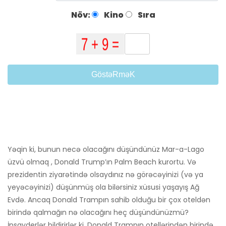
Növ:
Kino
Sıra
GöstəRməK
Yəqin ki, bunun necə olacağını düşündünüz Mar-a-Lago
üzvü olmaq , Donald Trump’ın Palm Beach kurortu. Və
prezidentin ziyarətində olsaydınız nə görəcəyinizi (və ya
yeyəcəyinizi) düşünmüş ola bilərsiniz xüsusi yaşayış Ağ
Evdə. Ancaq Donald Trampın sahib olduğu bir çox oteldən
birində qalmağın nə olacağını heç düşündünüzmü?
İnsayderlər bildirirlər ki, Donald Trampın otellərindən birində