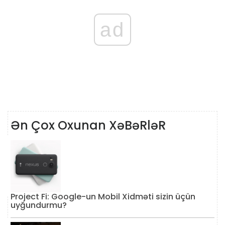
ad
Ən Çox Oxunan XəBəRləR
Project Fi: Google-un Mobil Xidməti sizin üçün
uyğundurmu?