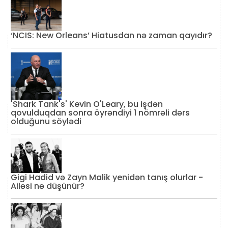
‘NCIS: New Orleans’ Hiatusdan nə zaman qayıdır?
'Shark Tank's' Kevin O'Leary, bu işdən
qovulduqdan sonra öyrəndiyi 1 nömrəli dərs
olduğunu söylədi
Gigi Hadid və Zayn Malik yenidən tanış olurlar -
Ailəsi nə düşünür?