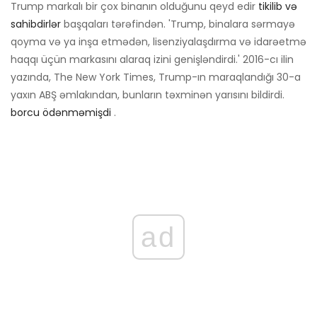
Trump markalı bir çox binanın olduğunu qeyd edir
tikilib və
sahibdirlər
başqaları tərəfindən. 'Trump, binalara sərmayə
qoyma və ya inşa etmədən, lisenziyalaşdırma və idarəetmə
haqqı üçün markasını alaraq izini genişləndirdi.' 2016-cı ilin
yazında, The New York Times, Trump-ın maraqlandığı 30-a
yaxın ABŞ əmlakından, bunların təxminən yarısını bildirdi.
borcu ödənməmişdi
.
ad