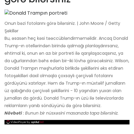
Onun bəzi fotolarını görə bilərsiniz. | John Moore / Getty
Şəkillər
Bu, əsasən heç kəsi təəccübləndirməməlidir. Ancaq Donald
Trump-ın otellərindən birində qalmağı planlaşdırırsanız,
ehtimal ki, onun ən azı bir portreti ilə qarşılaşacaqsınız, ya
da uğurlarından bəhs edən bir-iki lövhə görəcəksiniz. Wilson,
Donald Trampın məşhurlarla birlikdə şəkillərini əks etdirən
fotoşəkilləri daxil olmaqla çoxsaylı çərçivəli fotolarını
gördüyünü xatırlayır. Həm də Trump-ın müxtəlif jurnalların
üz qabığında çərçivəli şəkillərini - 10 yaşından yuxarı olan
jurnalları da gördü. Donald Trump-ın üzü ilə televizorlarda
reklamların yanıb söndüyünü də görə bilərsiniz.
Növbəti
: Bunun bir nüsxəsini masanızda tapa bilərsiniz.