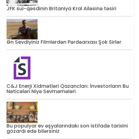
JFK sui-qəsdinin Britaniya Kral Ailəsinə təsiri
Ən Sevdiyiniz Filmlərdən Pərdəarxası Şok Sirlər
C&J Enerji Xidmətləri Qazancları: İnvestorların Bu
Nəticələri Niyə Sevməmələri
Bu populyar ev əşyalarındakı son istifadə tarixini
gözardı edə bilərsiniz