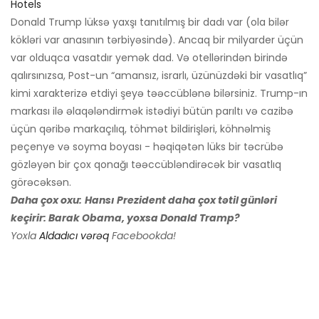
Hotels
Donald Trump lüksə yaxşı tanıtılmış bir dadı var (ola bilər
kökləri var anasının tərbiyəsində). Ancaq bir milyarder üçün
var olduqca vasatdır yemək dad. Və otellərindən birində
qalırsınızsa, Post-un “amansız, israrlı, üzünüzdəki bir vasatlıq”
kimi xarakterizə etdiyi şeyə təəccüblənə bilərsiniz. Trump-ın
markası ilə əlaqələndirmək istədiyi bütün parıltı və cazibə
üçün qəribə markaçılıq, töhmət bildirişləri, köhnəlmiş
peçenye və soyma boyası - həqiqətən lüks bir təcrübə
gözləyən bir çox qonağı təəccübləndirəcək bir vasatlıq
görəcəksən.
Daha çox oxu:
Hansı Prezident daha çox tətil günləri
keçirir: Barak Obama, yoxsa Donald Tramp?
Yoxla
Aldadıcı vərəq
Facebookda!