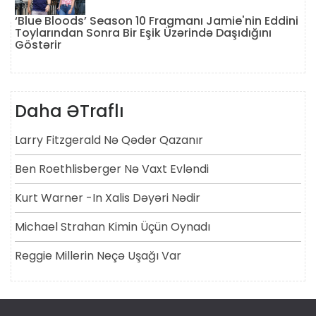
‘Blue Bloods’ Season 10 Fragmanı Jamie'nin Eddini
Toylarından Sonra Bir Eşik Üzərində Daşıdığını
Göstərir
Daha ƏTraflı
Larry Fitzgerald Nə Qədər Qazanır
Ben Roethlisberger Nə Vaxt Evləndi
Kurt Warner -in Xalis Dəyəri Nədir
Michael Strahan Kimin Üçün Oynadı
Reggie Millerin Neçə Uşağı Var