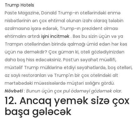
Trump Hotels
Paste Magazine, Donald Trump-ın otellərindəki enmə
nisbətlərinin ən çox ehtimal olunan izahı olaraq tələbin
azalmasına işarə edərək, Trump-ın prezident olması
ehtimalını artırdı
işini incitmək
. Bəs bu sizin üçün və ya
Trampın otellərindən birində qalmağı ümid edən hər kəs
üçün nə deməkdir? Çox güman ki, oteli gözlədiyinizdən
daha boş hiss edəcəksiniz. Post’un səyahət müəllifi,
müxtəlif Trump mülklərinə etdiyi səyahətlərdə, boş otelləri,
az saylı restoranları və Trump'ın bir çox otelindəki alt
mərtəbədəki müəssisələrdə müştəri sıxlığını gördü.
Növbəti
: Bunun üçün çox pul ödəməyi gözləmək olar.
12. Ancaq yemək sizə çox
başa gələcək