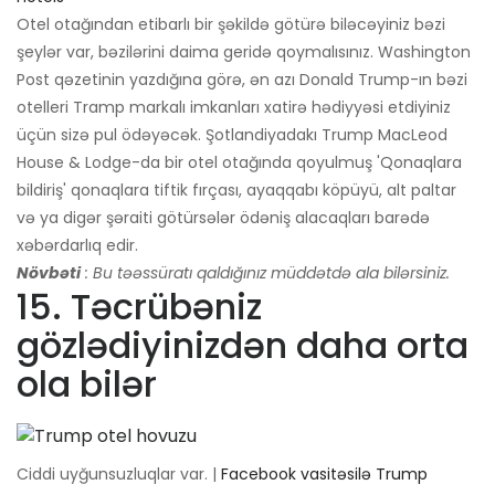
Otel otağından etibarlı bir şəkildə götürə biləcəyiniz bəzi
şeylər var, bəzilərini daima geridə qoymalısınız. Washington
Post qəzetinin yazdığına görə, ən azı Donald Trump-ın bəzi
otelleri Tramp markalı imkanları xatirə hədiyyəsi etdiyiniz
üçün sizə pul ödəyəcək. Şotlandiyadakı Trump MacLeod
House & Lodge-da bir otel otağında qoyulmuş 'Qonaqlara
bildiriş' qonaqlara tiftik fırçası, ayaqqabı köpüyü, alt paltar
və ya digər şəraiti götürsələr ödəniş alacaqları barədə
xəbərdarlıq edir.
Növbəti
: Bu təəssüratı qaldığınız müddətdə ala bilərsiniz.
15. Təcrübəniz
gözlədiyinizdən daha orta
ola bilər
Ciddi uyğunsuzluqlar var. |
Facebook vasitəsilə Trump