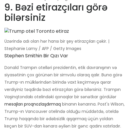
9. Bəzi etirazçıları görə
bilərsiniz
Üzərində adı olan hər hansı bir şey etirazçıları çəkir. |
Stephanie Lamy / AFP / Getty Images
Stephen Smithin Bir Qızı Var
Donald Trampın otelləri prezidentin, etik davranışının və
siyasətinin çox görünən bir simvolu olaraq qalır. Buna görə
Trump-ın mülklərindən birində vaxt keçirməyə qərar
verdiyiniz təqdirdə bəzi etirazçıları görə bilərsiniz. Trampın
Vaşinqtondakı otelindəki qonaqlar bir sənətkar gördülər
mesajları proqnozlaşdırmaq
binanın kənarına. Post's Wilson,
Trump-ın Vancouver otelində olduğu müddətdə, oteldə
Trump haqqında bir ədəbsizlik qışqırmaq üçün yoldan
keçən bir SUV-dan kənara əyilən bir gənc qadını xatırladır.