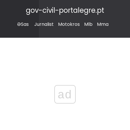
gov-civil-portalegre.pt
ƏSas
Jurnalist
Motokros
Mlb
Mma
ad