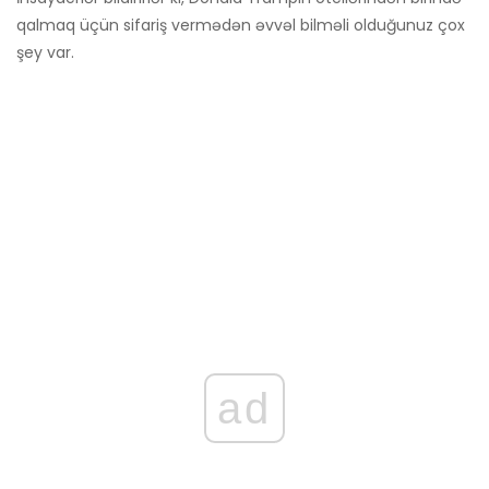
qalmaq üçün sifariş vermədən əvvəl bilməli olduğunuz çox
şey var.
ad