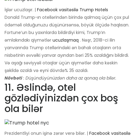
İşlər ucuzlaşır. |
Facebook vasitəsilə Trump Hotels
Donald Trump-ın otellərindən birində qalmaq üçün çox pul
ödəməli olduğunuzu düşünürsənsə, böyük ölçüdə haqlısan.
Fortune’un bu yaxınlarda bildirdiyi kimi, Trump’ın
əmlakındakı qiymətlər
ucuzlaşmaq
. Nəşr, 2018-ci ilin
yanvarında Trump otellərindəki ən bahalı otaqların orta
nisbətinin əvvəlki yanvar ayından bəri 25% azaldığını bildirdi.
Və aşağı səviyyəli otaqlar üçün qiymətlər daha kəskin
şəkildə azaldı və eyni dövrdə% 35 azaldı.
Növbəti
: Düşündüyünüzdən daha az qonaq ola bilər.
11. Əslində, otel
gözlədiyinizdən çox boş
ola bilər
Prezidentliyi onun işinə zərər verə bilər. |
Facebook vasitəsilə