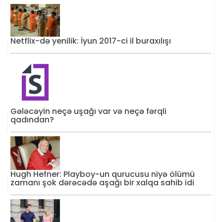
Netflix-də yenilik: İyun 2017-ci il buraxılışı
Gələcəyin neçə uşağı var və neçə fərqli
qadından?
Hugh Hefner: Playboy-un qurucusu niyə ölümü
zamanı şok dərəcədə aşağı bir xalqa sahib idi