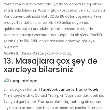
“dəniz məhsulları piramidası” ya da 59 dollara zolaq biftek
sifariş edə bilərsiniz. Washington Post xəbər verir ki, Trump’ın
Vancouver otelindəki Mott 32’də 95 dollar dəyərində Pekin
ördəyi, 495 dollarlıq bir əmzik, 580 dollar dəyərində
qaldırılmış bütün qurudulmuş balıq miyəsi sifariş edə
bilərsiniz. Trump Champagne Lounge-da bir şüşə köpüklü
şərab üçün 150-1350 dollar arasında ödəməyi gözləyə
bilərsiniz.
Növbəti
: Bunlar da sizə çox mal olacaq.
13. Masajlara çox şey də
xərcləyə bilərsiniz
Bir masaj dəli bahalı. |
Facebook vasitəsilə Trump Hotels
Time qeyd etdi ki, Donald Trump-ın Vaşinqtondakı otelində
(və ya digər bir çox Trump əmlakında) nəhəng bir qanun
layihəsini cırmaq üçün başqa bir asan yol Ivanka Trump-ın