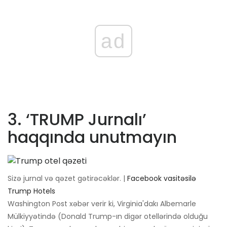
ad
3. ‘TRUMP Jurnalı’
haqqında unutmayın
Sizə jurnal və qəzet gətirəcəklər. |
Facebook vasitəsilə
Trump Hotels
Washington Post xəbər verir ki, Virginia'dakı Albemarle
Mülkiyyətində (Donald Trump-ın digər otellərində olduğu