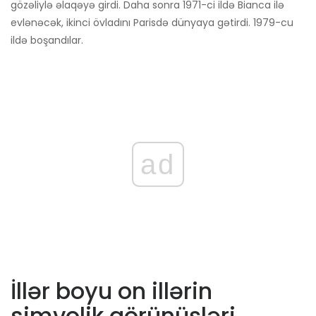
gözəliylə əlaqəyə girdi. Daha sonra 1971-ci ildə Bianca ilə
evlənəcək, ikinci övladını Parisdə dünyaya gətirdi. 1979-cu
ildə boşandılar.
ad
İllər boyu on illərin
simvolik görünüşləri