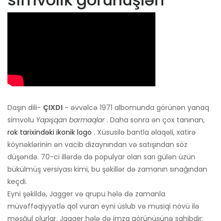
Daşın dili-
ÇIXDI
- əvvəlcə 1971 albomunda görünən yanaq
simvolu
Yapışqan barmaqlar
. Daha sonra ən çox tanınan,
rok tarixindəki ikonik logo
. Xüsusilə bantla əlaqəli, xatirə
köynəklərinin ən vacib dizaynından və satışından söz
düşəndə. 70-ci illərdə də populyar olan sarı gülən üzün
bükülmüş versiyası kimi, bu şəkillər də zamanın sınağından
keçdi.
Eyni şəkildə, Jagger və qrupu hələ də zamanla
müvəffəqiyyətlə qol vuran eyni üslub və musiqi növü ilə
məşğul olurlar. Jagger hələ də imza görünüşünə sahibdir;