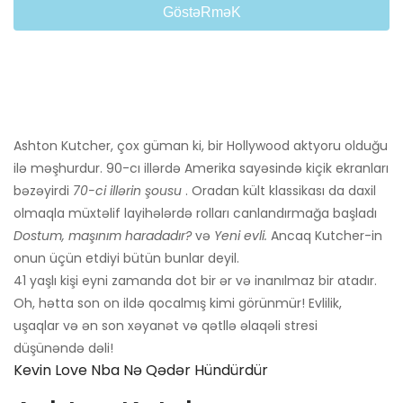
GöstəRməK
Ashton Kutcher, çox güman ki, bir Hollywood aktyoru olduğu
ilə məşhurdur. 90-cı illərdə Amerika sayəsində kiçik ekranları
bəzəyirdi
70-ci illərin şousu
. Oradan kült klassikası da daxil
olmaqla müxtəlif layihələrdə rolları canlandırmağa başladı
Dostum, maşınım haradadır?
və
Yeni evli.
Ancaq Kutcher-in
onun üçün etdiyi bütün bunlar deyil.
41 yaşlı kişi eyni zamanda dot bir ər və inanılmaz bir atadır.
Oh, hətta son on ildə qocalmış kimi görünmür! Evlilik,
uşaqlar və ən son xəyanət və qətllə əlaqəli stresi
düşünəndə dəli!
Kevin Love Nba Nə Qədər Hündürdür