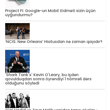
Project Fi: Google-un Mobil Xidməti sizin üçün
uyğundurmu?
‘NCIS: New Orleans’ Hiatusdan nə zaman qayıdır?
'Shark Tank's' Kevin O'Leary, bu işdən
qovulduqdan sonra öyrəndiyi 1 nömrəli dərs
olduğunu söylədi