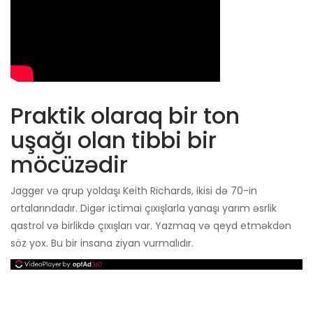
Praktik olaraq bir ton
uşağı olan tibbi bir
möcüzədir
Jagger və qrup yoldaşı Keith Richards, ikisi də 70-in
ortalarındadır. Digər ictimai çıxışlarla yanaşı yarım əsrlik
qastrol və birlikdə çıxışları var. Yazmaq və qeyd etməkdən
söz yox. Bu bir insana ziyan vurmalıdır.