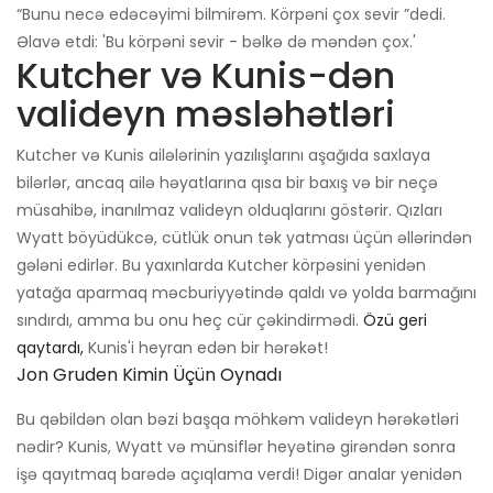
“Bunu necə edəcəyimi bilmirəm. Körpəni çox sevir ”dedi.
Əlavə etdi: 'Bu körpəni sevir - bəlkə də məndən çox.'
Kutcher və Kunis-dən
valideyn məsləhətləri
Kutcher və Kunis ailələrinin yazılışlarını aşağıda saxlaya
bilərlər, ancaq ailə həyatlarına qısa bir baxış və bir neçə
müsahibə, inanılmaz valideyn olduqlarını göstərir. Qızları
Wyatt böyüdükcə, cütlük onun tək yatması üçün əllərindən
gələni edirlər. Bu yaxınlarda Kutcher körpəsini yenidən
yatağa aparmaq məcburiyyətində qaldı və yolda barmağını
sındırdı, amma bu onu heç cür çəkindirmədi.
Özü geri
qaytardı,
Kunis'i heyran edən bir hərəkət!
Jon Gruden Kimin Üçün Oynadı
Bu qəbildən olan bəzi başqa möhkəm valideyn hərəkətləri
nədir? Kunis, Wyatt və münsiflər heyətinə girəndən sonra
işə qayıtmaq barədə açıqlama verdi! Digər analar yenidən