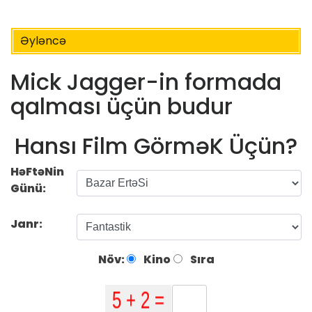
Əyləncə
Mick Jagger-in formada
qalması üçün budur
Hansı Film GörməK Üçün?
HəFtəNin
Günü:
Janr:
Növ:
Kino
Sıra