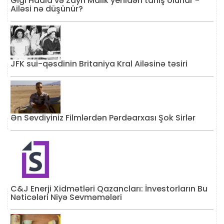
Gigi Hadid və Zayn Malik yenidən tanış olurlar -
Ailəsi nə düşünür?
JFK sui-qəsdinin Britaniya Kral Ailəsinə təsiri
Ən Sevdiyiniz Filmlərdən Pərdəarxası Şok Sirlər
C&J Enerji Xidmətləri Qazancları: İnvestorların Bu
Nəticələri Niyə Sevməmələri