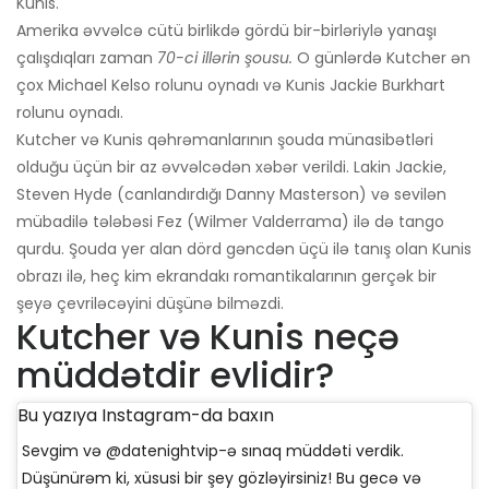
Kunis.
Amerika əvvəlcə cütü birlikdə gördü bir-birləriylə yanaşı
çalışdıqları zaman
70-ci illərin şousu.
O günlərdə Kutcher ən
çox Michael Kelso rolunu oynadı və Kunis Jackie Burkhart
rolunu oynadı.
Kutcher və Kunis qəhrəmanlarının şouda münasibətləri
olduğu üçün bir az əvvəlcədən xəbər verildi. Lakin Jackie,
Steven Hyde (canlandırdığı Danny Masterson) və sevilən
mübadilə tələbəsi Fez (Wilmer Valderrama) ilə də tango
qurdu. Şouda yer alan dörd gəncdən üçü ilə tanış olan Kunis
obrazı ilə, heç kim ekrandakı romantikalarının gerçək bir
şeyə çevriləcəyini düşünə bilməzdi.
Kutcher və Kunis neçə
müddətdir evlidir?
Bu yazıya Instagram-da baxın
Sevgim və @datenightvip-ə sınaq müddəti verdik.
Düşünürəm ki, xüsusi bir şey gözləyirsiniz! Bu gecə və