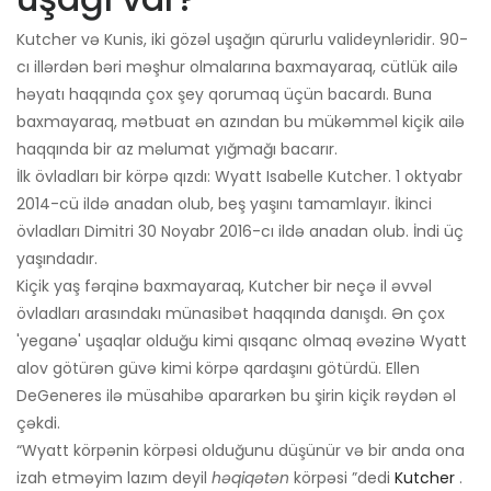
Kutcher və Kunis, iki gözəl uşağın qürurlu valideynləridir. 90-
cı illərdən bəri məşhur olmalarına baxmayaraq, cütlük ailə
həyatı haqqında çox şey qorumaq üçün bacardı. Buna
baxmayaraq, mətbuat ən azından bu mükəmməl kiçik ailə
haqqında bir az məlumat yığmağı bacarır.
İlk övladları bir körpə qızdı: Wyatt Isabelle Kutcher. 1 oktyabr
2014-cü ildə anadan olub, beş yaşını tamamlayır. İkinci
övladları Dimitri 30 Noyabr 2016-cı ildə anadan olub. İndi üç
yaşındadır.
Kiçik yaş fərqinə baxmayaraq, Kutcher bir neçə il əvvəl
övladları arasındakı münasibət haqqında danışdı. Ən çox
'yeganə' uşaqlar olduğu kimi qısqanc olmaq əvəzinə Wyatt
alov götürən güvə kimi körpə qardaşını götürdü. Ellen
DeGeneres ilə müsahibə apararkən bu şirin kiçik rəydən əl
çəkdi.
“Wyatt körpənin körpəsi olduğunu düşünür və bir anda ona
izah etməyim lazım deyil
həqiqətən
körpəsi ”dedi
Kutcher
.