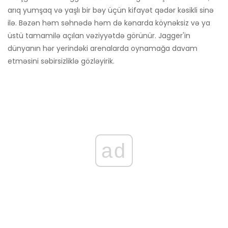
arıq yumşaq və yaşlı bir bəy üçün kifayət qədər kəsikli sinə
ilə. Bəzən həm səhnədə həm də kənarda köynəksiz və ya
üstü tamamilə açılan vəziyyətdə görünür. Jagger'in
dünyanın hər yerindəki arenalarda oynamağa davam
etməsini səbirsizliklə gözləyirik.
ad