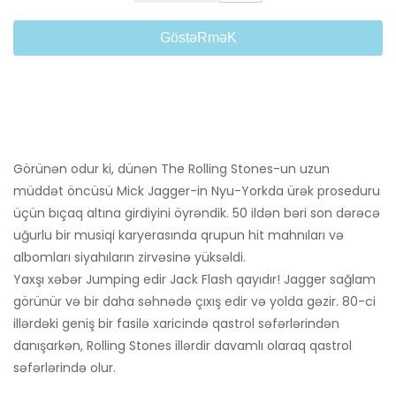
GöstəRməK
Görünən odur ki, dünən The Rolling Stones-un uzun
müddət öncüsü Mick Jagger-in Nyu-Yorkda ürək proseduru
üçün bıçaq altına girdiyini öyrəndik. 50 ildən bəri son dərəcə
uğurlu bir musiqi karyerasında qrupun hit mahnıları və
albomları siyahıların zirvəsinə yüksəldi.
Yaxşı xəbər Jumping edir Jack Flash qayıdır! Jagger sağlam
görünür və bir daha səhnədə çıxış edir və yolda gəzir. 80-ci
illərdəki geniş bir fasilə xaricində qastrol səfərlərindən
danışarkən, Rolling Stones illərdir davamlı olaraq qastrol
səfərlərində olur.