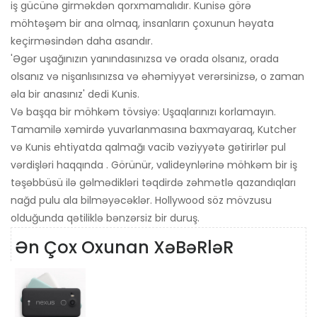
iş gücünə girməkdən qorxmamalıdır. Kunisə görə
möhtəşəm bir ana olmaq, insanların çoxunun həyata
keçirməsindən daha asandır.
'Əgər uşağınızın yanındasınızsa və orada olsanız, orada
olsanız və nişanlısınızsa və əhəmiyyət verərsinizsə, o zaman
əla bir anasınız' dedi Kunis.
Və başqa bir möhkəm tövsiyə: Uşaqlarınızı korlamayın.
Tamamilə xəmirdə yuvarlanmasına baxmayaraq, Kutcher
və Kunis ehtiyatda qalmağı vacib vəziyyətə gətirirlər pul
vərdişləri haqqında . Görünür, valideynlərinə möhkəm bir iş
təşəbbüsü ilə gəlmədikləri təqdirdə zəhmətlə qazandıqları
nağd pulu ala bilməyəcəklər. Hollywood söz mövzusu
olduğunda qətiliklə bənzərsiz bir duruş.
Ən Çox Oxunan XəBəRləR