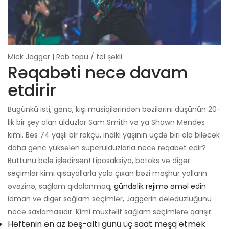
Mick Jagger | Rob topu / tel şəkli
Rəqabəti necə davam
etdirir
Bugünkü isti, gənc, kişi musiqilərindən bəzilərini düşünün 20-
lik bir şey olan ulduzlar Sam Smith və ya Shawn Mendes
kimi. Bəs 74 yaşlı bir rokçu, indiki yaşının üçdə biri ola biləcək
daha gənc yüksələn superulduzlarla necə rəqabət edir?
Buttunu belə işlədirsən! Liposaksiya, botoks və digər
seçimlər kimi qısayollarla yola çıxan bəzi məşhur yolların
əvəzinə, sağlam qidalanmaq,
gündəlik rejimə əməl edin
idman və digər sağlam seçimlər, Jaggerin dələduzluğunu
necə saxlamasıdır. Kimi müxtəlif sağlam seçimlərə qarışır:
Həftənin ən az beş-altı günü üç saat məşq etmək