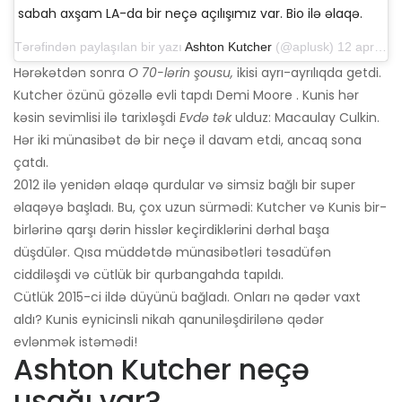
sabah axşam LA-da bir neçə açılışımız var. Bio ilə əlaqə.
Tərəfindən paylaşılan bir yazı
Ashton Kutcher
(@aplusk) 12 aprel 2019-cu il, saat 14: 50-də PDT
Hərəkətdən sonra
O 70-lərin şousu,
ikisi ayrı-ayrılıqda getdi.
Kutcher özünü gözəllə evli tapdı Demi Moore . Kunis hər
kəsin sevimlisi ilə tarixləşdi
Evdə tək
ulduz: Macaulay Culkin.
Hər iki münasibət də bir neçə il davam etdi, ancaq sona
çatdı.
2012 ilə yenidən əlaqə qurdular və simsiz bağlı bir super
əlaqəyə başladı. Bu, çox uzun sürmədi: Kutcher və Kunis bir-
birlərinə qarşı dərin hisslər keçirdiklərini dərhal başa
düşdülər. Qısa müddətdə münasibətləri təsadüfən
ciddiləşdi və cütlük bir qurbangahda tapıldı.
Cütlük 2015-ci ildə düyünü bağladı. Onları nə qədər vaxt
aldı? Kunis eynicinsli nikah qanuniləşdirilənə qədər
evlənmək istəmədi!
Ashton Kutcher neçə
uşağı var?