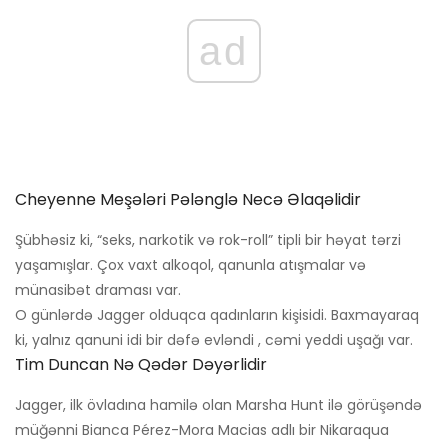
ad
Cheyenne Meşələri Pələnglə Necə Əlaqəlidir
Şübhəsiz ki, “seks, narkotik və rok-roll” tipli bir həyat tərzi
yaşamışlar. Çox vaxt alkoqol, qanunla atışmalar və
münasibət draması var.
O günlərdə Jagger olduqca qadınların kişisidi. Baxmayaraq
ki, yalnız qanuni idi bir dəfə evləndi , cəmi yeddi uşağı var.
Tim Duncan Nə Qədər Dəyərlidir
Jagger, ilk övladına hamilə olan Marsha Hunt ilə görüşəndə ​​
müğənni Bianca Pérez-Mora Macias adlı bir Nikaraqua