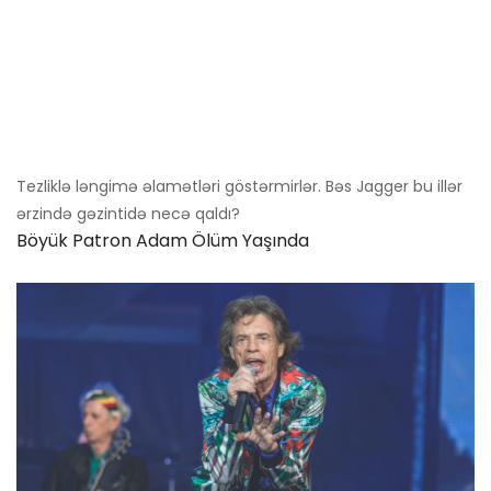
Tezliklə ləngimə əlamətləri göstərmirlər. Bəs Jagger bu illər
ərzində gəzintidə necə qaldı?
Böyük Patron Adam Ölüm Yaşında