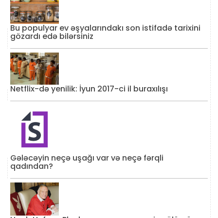
Bu populyar ev əşyalarındakı son istifadə tarixini
gözardı edə bilərsiniz
Netflix-də yenilik: İyun 2017-ci il buraxılışı
Gələcəyin neçə uşağı var və neçə fərqli
qadından?