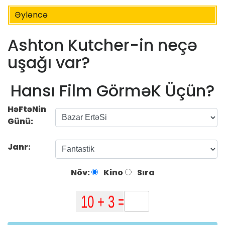
Əyləncə
Ashton Kutcher-in neçə
uşağı var?
Hansı Film GörməK Üçün?
HəFtəNin
Günü:
Janr:
Növ:
Kino
Sıra