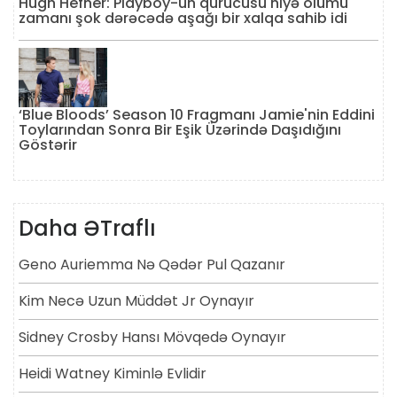
Hugh Hefner: Playboy-un qurucusu niyə ölümü
zamanı şok dərəcədə aşağı bir xalqa sahib idi
‘Blue Bloods’ Season 10 Fragmanı Jamie'nin Eddini
Toylarından Sonra Bir Eşik Üzərində Daşıdığını
Göstərir
Daha ƏTraflı
Geno Auriemma Nə Qədər Pul Qazanır
Kim Necə Uzun Müddət Jr Oynayır
Sidney Crosby Hansı Mövqedə Oynayır
Heidi Watney Kiminlə Evlidir