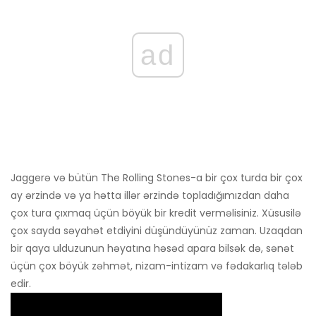
ad
Jaggerə və bütün The Rolling Stones-a bir çox turda bir çox
ay ərzində və ya hətta illər ərzində topladığımızdan daha
çox tura çıxmaq üçün böyük bir kredit verməlisiniz. Xüsusilə
çox sayda səyahət etdiyini düşündüyünüz zaman. Uzaqdan
bir qaya ulduzunun həyatına həsəd apara bilsək də, sənət
üçün çox böyük zəhmət, nizam-intizam və fədakarlıq tələb
edir.