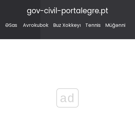
gov-civil-portalegre.pt
ƏSas
Avrokubok
Buz Xokkeyı
Tennis
Müğənni
ad