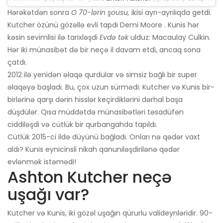
Hərəkətdən sonra
O 70-lərin şousu,
ikisi ayrı-ayrılıqda getdi.
Kutcher özünü gözəllə evli tapdı Demi Moore . Kunis hər
kəsin sevimlisi ilə tarixləşdi
Evdə tək
ulduz: Macaulay Culkin.
Hər iki münasibət də bir neçə il davam etdi, ancaq sona
çatdı.
2012 ilə yenidən əlaqə qurdular və simsiz bağlı bir super
əlaqəyə başladı. Bu, çox uzun sürmədi: Kutcher və Kunis bir-
birlərinə qarşı dərin hisslər keçirdiklərini dərhal başa
düşdülər. Qısa müddətdə münasibətləri təsadüfən
ciddiləşdi və cütlük bir qurbangahda tapıldı.
Cütlük 2015-ci ildə düyünü bağladı. Onları nə qədər vaxt
aldı? Kunis eynicinsli nikah qanuniləşdirilənə qədər
evlənmək istəmədi!
Ashton Kutcher neçə
uşağı var?
Kutcher və Kunis, iki gözəl uşağın qürurlu valideynləridir. 90-