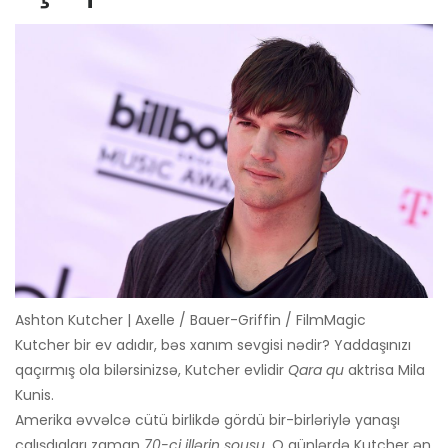
Ashton Kutcher | Axelle / Bauer-Griffin / FilmMagic
Kutcher bir ev adıdır, bəs xanım sevgisi nədir? Yaddaşınızı
qaçırmış ola bilərsinizsə, Kutcher evlidir
Qara qu
aktrisa Mila
Kunis.
Amerika əvvəlcə cütü birlikdə gördü bir-birləriylə yanaşı
çalışdıqları zaman
70-ci illərin şousu.
O günlərdə Kutcher ən