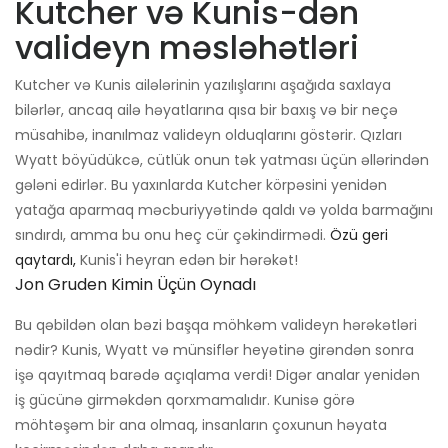
Kutcher və Kunis-dən
valideyn məsləhətləri
Kutcher və Kunis ailələrinin yazılışlarını aşağıda saxlaya
bilərlər, ancaq ailə həyatlarına qısa bir baxış və bir neçə
müsahibə, inanılmaz valideyn olduqlarını göstərir. Qızları
Wyatt böyüdükcə, cütlük onun tək yatması üçün əllərindən
gələni edirlər. Bu yaxınlarda Kutcher körpəsini yenidən
yatağa aparmaq məcburiyyətində qaldı və yolda barmağını
sındırdı, amma bu onu heç cür çəkindirmədi.
Özü geri
qaytardı,
Kunis'i heyran edən bir hərəkət!
Jon Gruden Kimin Üçün Oynadı
Bu qəbildən olan bəzi başqa möhkəm valideyn hərəkətləri
nədir? Kunis, Wyatt və münsiflər heyətinə girəndən sonra
işə qayıtmaq barədə açıqlama verdi! Digər analar yenidən
iş gücünə girməkdən qorxmamalıdır. Kunisə görə
möhtəşəm bir ana olmaq, insanların çoxunun həyata