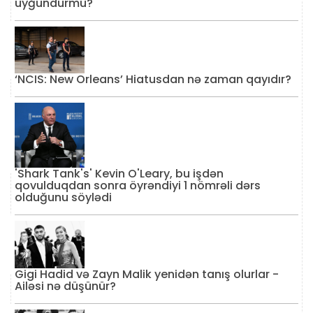
uyğundurmu?
‘NCIS: New Orleans’ Hiatusdan nə zaman qayıdır?
'Shark Tank's' Kevin O'Leary, bu işdən
qovulduqdan sonra öyrəndiyi 1 nömrəli dərs
olduğunu söylədi
Gigi Hadid və Zayn Malik yenidən tanış olurlar -
Ailəsi nə düşünür?