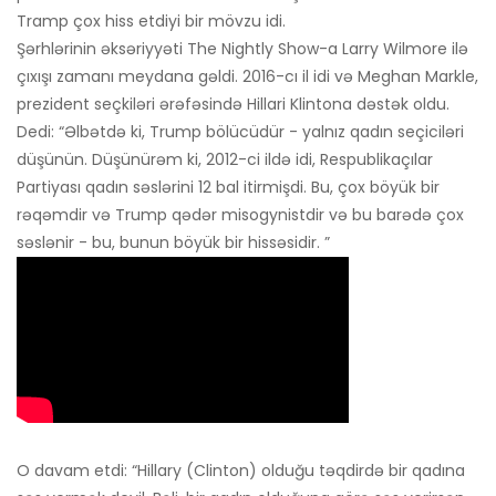
Tramp çox hiss etdiyi bir mövzu idi.
Şərhlərinin əksəriyyəti The Nightly Show-a Larry Wilmore ilə
çıxışı zamanı meydana gəldi. 2016-cı il idi və Meghan Markle,
prezident seçkiləri ərəfəsində Hillari Klintona dəstək oldu.
Dedi: “Əlbətdə ki, Trump bölücüdür - yalnız qadın seçiciləri
düşünün. Düşünürəm ki, 2012-ci ildə idi, Respublikaçılar
Partiyası qadın səslərini 12 bal itirmişdi. Bu, çox böyük bir
rəqəmdir və Trump qədər misogynistdir və bu barədə çox
səslənir - bu, bunun böyük bir hissəsidir. ”
O davam etdi: “Hillary (Clinton) olduğu təqdirdə bir qadına