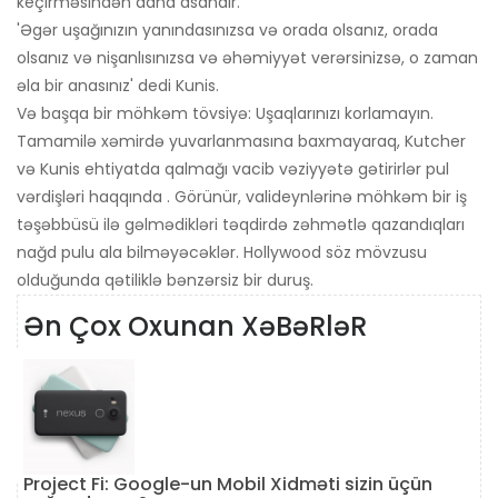
keçirməsindən daha asandır.
'Əgər uşağınızın yanındasınızsa və orada olsanız, orada
olsanız və nişanlısınızsa və əhəmiyyət verərsinizsə, o zaman
əla bir anasınız' dedi Kunis.
Və başqa bir möhkəm tövsiyə: Uşaqlarınızı korlamayın.
Tamamilə xəmirdə yuvarlanmasına baxmayaraq, Kutcher
və Kunis ehtiyatda qalmağı vacib vəziyyətə gətirirlər pul
vərdişləri haqqında . Görünür, valideynlərinə möhkəm bir iş
təşəbbüsü ilə gəlmədikləri təqdirdə zəhmətlə qazandıqları
nağd pulu ala bilməyəcəklər. Hollywood söz mövzusu
olduğunda qətiliklə bənzərsiz bir duruş.
Ən Çox Oxunan XəBəRləR
Project Fi: Google-un Mobil Xidməti sizin üçün