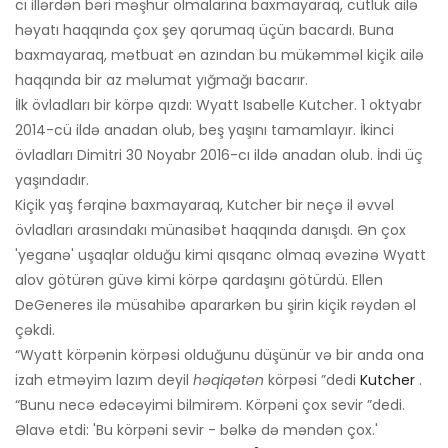
cı illərdən bəri məşhur olmalarına baxmayaraq, cütlük ailə
həyatı haqqında çox şey qorumaq üçün bacardı. Buna
baxmayaraq, mətbuat ən azından bu mükəmməl kiçik ailə
haqqında bir az məlumat yığmağı bacarır.
İlk övladları bir körpə qızdı: Wyatt Isabelle Kutcher. 1 oktyabr
2014-cü ildə anadan olub, beş yaşını tamamlayır. İkinci
övladları Dimitri 30 Noyabr 2016-cı ildə anadan olub. İndi üç
yaşındadır.
Kiçik yaş fərqinə baxmayaraq, Kutcher bir neçə il əvvəl
övladları arasındakı münasibət haqqında danışdı. Ən çox
'yeganə' uşaqlar olduğu kimi qısqanc olmaq əvəzinə Wyatt
alov götürən güvə kimi körpə qardaşını götürdü. Ellen
DeGeneres ilə müsahibə apararkən bu şirin kiçik rəydən əl
çəkdi.
“Wyatt körpənin körpəsi olduğunu düşünür və bir anda ona
izah etməyim lazım deyil
həqiqətən
körpəsi ”dedi
Kutcher
.
“Bunu necə edəcəyimi bilmirəm. Körpəni çox sevir ”dedi.
Əlavə etdi: 'Bu körpəni sevir - bəlkə də məndən çox.'