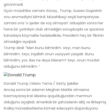
görünmədi.
Üçün müsahibə zamanı
Günəş
, Trump, Sussex Düşesinin
onu sevmədiyini bilmirdi. Müsahibəçi seçki kampaniyası
zamanı ona 'o qədər də xoş olmayan' olduqdan sonra hər
hansı bir çətinliyin olub olmadığını soruşduqda və qazansa
Kanadaya köçməklə hədələdikdə, Prezident heç bir fikrinin
olmadığını açıqladı.
Trump dedi: “Mən bunu bilmirdim. Xeyr, mən bunu
bilmirdim. Xeyr, inşallah onun vəziyyəti yaxşıdır. Bunu
bilmirdim, yox. Bəs nə deyə bilərəm? Xeyr, onun murdar
olduğunu bilmirdim. ”
Donald Trump | Mario Tama / Getty Şəkillər
Ancaq sonra bir adamın Meghan Markle olmasına
baxmayaraq kral ailəsinə qoşulduğundan məmnun
olduğunu açıqladı. Amerikalı bir şahzadənin ABŞ və Birləşmiş
Krallıq münasibətlərinə kömək edəcəyini düşündüyünü