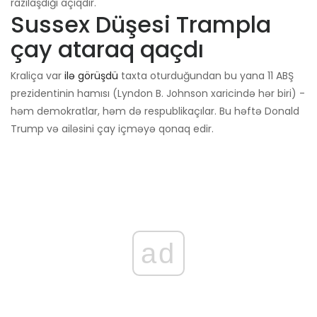
razılaşdığı açıqdır.
Sussex Düşesi Trampla
çay ataraq qaçdı
Kraliça var
ilə görüşdü
taxta oturduğundan bu yana 11 ABŞ
prezidentinin hamısı (Lyndon B. Johnson xaricində hər biri) -
həm demokratlar, həm də respublikaçılar. Bu həftə Donald
Trump və ailəsini çay içməyə qonaq edir.
ad