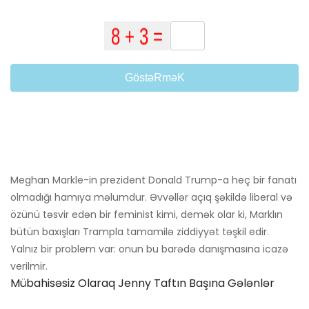
GöstəRməK
Meghan Markle-in prezident Donald Trump-a heç bir fanatı
olmadığı hamıya məlumdur. Əvvəllər açıq şəkildə liberal və
özünü təsvir edən bir feminist kimi, demək olar ki, Marklın
bütün baxışları Trampla tamamilə ziddiyyət təşkil edir.
Yalnız bir problem var: onun bu barədə danışmasına icazə
verilmir.
Mübahisəsiz Olaraq Jenny Taftın Başına Gələnlər