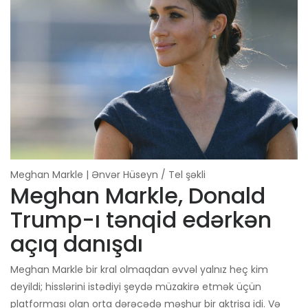
Meghan Markle | Ənvər Hüseyn / Tel şəkli
Meghan Markle, Donald
Trump-ı tənqid edərkən
açıq danışdı
Meghan Markle bir kral olmaqdan əvvəl yalnız heç kim
deyildi; hisslərini istədiyi şeydə müzakirə etmək üçün
platforması olan orta dərəcədə məşhur bir aktrisa idi. Və