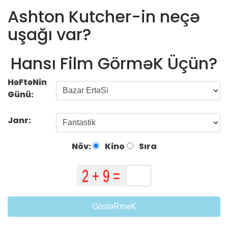
Ashton Kutcher-in neçə
uşağı var?
Hansı Film GörməK Üçün?
HəFtəNin
Günü:
Janr:
Növ:
Kino
Sıra
GöstəRməK