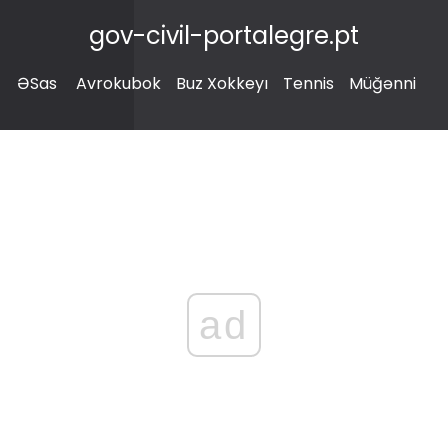
gov-civil-portalegre.pt
ƏSas
Avrokubok
Buz Xokkeyı
Tennis
Müğənni
ad