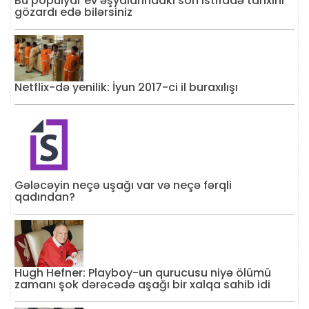
Bu populyar ev əşyalarındakı son istifadə tarixini
gözardı edə bilərsiniz
Netflix-də yenilik: İyun 2017-ci il buraxılışı
Gələcəyin neçə uşağı var və neçə fərqli
qadından?
Hugh Hefner: Playboy-un qurucusu niyə ölümü
zamanı şok dərəcədə aşağı bir xalqa sahib idi