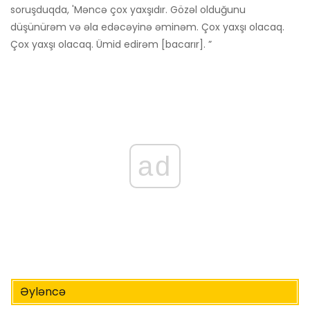
soruşduqda, 'Məncə çox yaxşıdır. Gözəl olduğunu
düşünürəm və əla edəcəyinə əminəm. Çox yaxşı olacaq.
Çox yaxşı olacaq. Ümid edirəm [bacarır]. ”
ad
Əyləncə