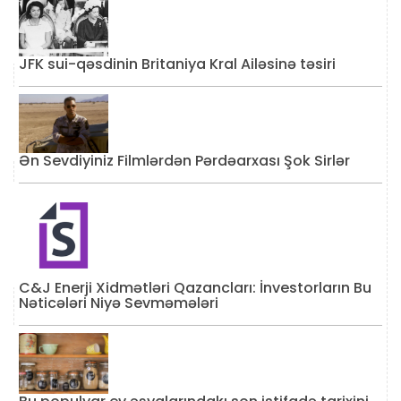
JFK sui-qəsdinin Britaniya Kral Ailəsinə təsiri
Ən Sevdiyiniz Filmlərdən Pərdəarxası Şok Sirlər
C&J Enerji Xidmətləri Qazancları: İnvestorların Bu
Nəticələri Niyə Sevməmələri