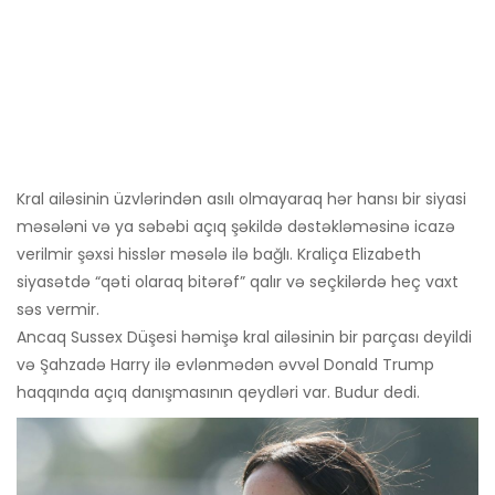
Kral ailəsinin üzvlərindən asılı olmayaraq hər hansı bir siyasi
məsələni və ya səbəbi açıq şəkildə dəstəkləməsinə icazə
verilmir şəxsi hisslər məsələ ilə bağlı. Kraliça Elizabeth
siyasətdə “qəti olaraq bitərəf” qalır və seçkilərdə heç vaxt
səs vermir.
Ancaq Sussex Düşesi həmişə kral ailəsinin bir parçası deyildi
və Şahzadə Harry ilə evlənmədən əvvəl Donald Trump
haqqında açıq danışmasının qeydləri var. Budur dedi.