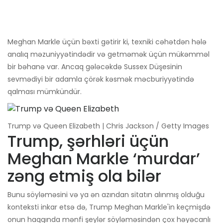
Meghan Markle üçün bəxti gətirir ki, texniki cəhətdən hələ
analıq məzuniyyətindədir və getməmək üçün mükəmməl
bir bəhanə var. Ancaq gələcəkdə Sussex Düşesinin
sevmədiyi bir adamla çörək kəsmək məcburiyyətində
qalması mümkündür.
Trump və Queen Elizabeth | Chris Jackson / Getty Images
Trump, şərhləri üçün
Meghan Markle ‘murdar’
zəng etmiş ola bilər
Bunu söyləməsini və ya ən azından sitatın alınmış olduğu
konteksti inkar etsə də, Trump Meghan Markle'in keçmişdə
onun haqqında mənfi şeylər söyləməsindən çox həyəcanlı