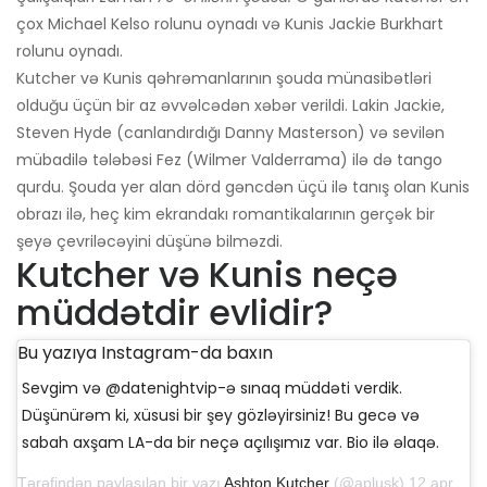
çox Michael Kelso rolunu oynadı və Kunis Jackie Burkhart
rolunu oynadı.
Kutcher və Kunis qəhrəmanlarının şouda münasibətləri
olduğu üçün bir az əvvəlcədən xəbər verildi. Lakin Jackie,
Steven Hyde (canlandırdığı Danny Masterson) və sevilən
mübadilə tələbəsi Fez (Wilmer Valderrama) ilə də tango
qurdu. Şouda yer alan dörd gəncdən üçü ilə tanış olan Kunis
obrazı ilə, heç kim ekrandakı romantikalarının gerçək bir
şeyə çevriləcəyini düşünə bilməzdi.
Kutcher və Kunis neçə
müddətdir evlidir?
Bu yazıya Instagram-da baxın
Sevgim və @datenightvip-ə sınaq müddəti verdik.
Düşünürəm ki, xüsusi bir şey gözləyirsiniz! Bu gecə və
sabah axşam LA-da bir neçə açılışımız var. Bio ilə əlaqə.
Tərəfindən paylaşılan bir yazı
Ashton Kutcher
(@aplusk) 12 aprel 2019-cu il, saat 14: 50-də PDT