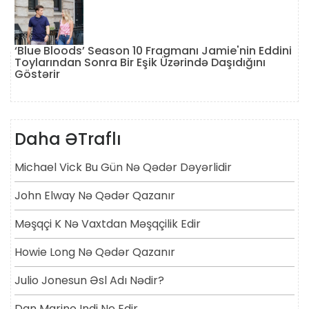
‘Blue Bloods’ Season 10 Fragmanı Jamie'nin Eddini
Toylarından Sonra Bir Eşik Üzərində Daşıdığını
Göstərir
Daha ƏTraflı
Michael Vick Bu Gün Nə Qədər Dəyərlidir
John Elway Nə Qədər Qazanır
Məşqçi K Nə Vaxtdan Məşqçilik Edir
Howie Long Nə Qədər Qazanır
Julio Jonesun Əsl Adı Nədir?
Dan Marino Indi Ne Edir