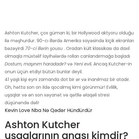
Ashton Kutcher, çox güman ki, bir Hollywood aktyoru olduğu
ilə məşhurdur. 90-cı illərdə Amerika sayəsində kiçik ekranları
bəzəyirdi
70-ci illərin şousu
. Oradan kült klassikası da daxil
olmaqla müxtəlif layihələrdə rolları canlandırmağa başladı
Dostum, maşınım haradadır?
və
Yeni evli.
Ancaq Kutcher-in
onun üçün etdiyi bütün bunlar deyil.
41 yaşlı kişi eyni zamanda dot bir ər və inanılmaz bir atadır.
Oh, hətta son on ildə qocalmış kimi görünmür! Evlilik,
uşaqlar və ən son xəyanət və qətllə əlaqəli stresi
düşünəndə dəli!
Kevin Love Nba Nə Qədər Hündürdür
Ashton Kutcher
uşaqlarının anası kimdir?