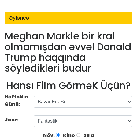
Əyləncə
Meghan Markle bir kral
olmamışdan əvvəl Donald
Trump haqqında
söylədikləri budur
Hansı Film GörməK Üçün?
HəFtəNin
Günü:
Janr:
Növ:
Kino
Sıra