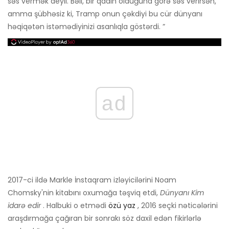
səs vermək deyil. Bəli, bir qadın olduğuna görə səs verirsən,
amma şübhəsiz ki, Tramp onun çəkdiyi bu cür dünyanı
həqiqətən istəmədiyinizi asanlıqla göstərdi. ”
ad
2017-ci ildə Markle İnstaqram izləyicilərini Noam
Chomsky'nin kitabını oxumağa təşviq etdi,
Dünyanı Kim
idarə edir
. Halbuki o etmədi
özü yaz
, 2016 seçki nəticələrini
araşdırmağa çağıran bir sonrakı söz daxil edən fikirlərlə