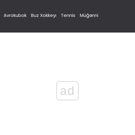
Avrokubok
Buz Xokkeyı
Tennis
Müğənni
ad