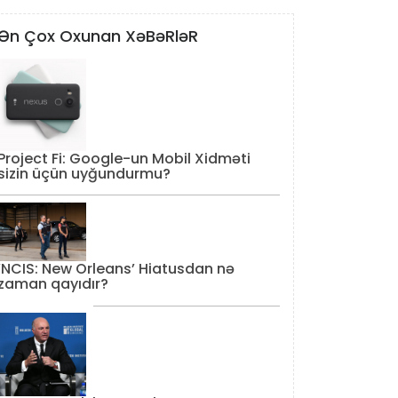
Ən Çox Oxunan XəBəRləR
Project Fi: Google-un Mobil Xidməti
sizin üçün uyğundurmu?
‘NCIS: New Orleans’ Hiatusdan nə
zaman qayıdır?