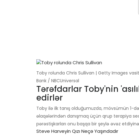
Toby rolunda Chris Sullivan | Getty Images vasi
Bank / NBCUniversal
Tərəfdarlar Toby'nin 'asılı
edirlər
Toby ilə ilk tanış olduğumuzda, mövsümün 1-d
əlaqələrindən danışmaq üçün qrup terapiya seans
pərəstişkarları onu başqa bir şeylə əvəz etdiyinə 
Steve Harveyin Qızı Neçə Yaşındadır