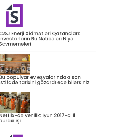
C&J Enerji Xidmətləri Qazancları:
İnvestorların Bu Nəticələri Niyə
Sevməmələri
Bu populyar ev əşyalarındakı son
istifadə tarixini gözardı edə bilərsiniz
Netflix-də yenilik: İyun 2017-ci il
buraxılışı