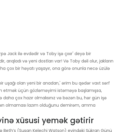
ə Jack ilə evdədir və Toby işə çıxır' deyə bir
 arıqladı və yeni dostları var! Və Toby dəli olur, jakların
daha çox bir həyatı yaşayır, ona görə onunla necə üzülə
bir uşağı olan yeni bir anadan,' ərim bu qədər vaxt sərf
n etmək üçün gözləməyimi istəməyə başlamışsa,
zə daha çox hazır olmalısınız və bəzən bu, hər gün işə
nın olmaması lazım olduğunu demirəm, amma
nə xüsusi yemək gətirir
 və Beth’s (Susan Kelechi Watson) evindəki Şükran Günü