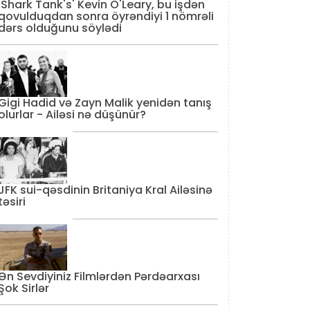
'Shark Tank's' Kevin O'Leary, bu işdən
qovulduqdan sonra öyrəndiyi 1 nömrəli
dərs olduğunu söylədi
Gigi Hadid və Zayn Malik yenidən tanış
olurlar - Ailəsi nə düşünür?
JFK sui-qəsdinin Britaniya Kral Ailəsinə
təsiri
Ən Sevdiyiniz Filmlərdən Pərdəarxası
Şok Sirlər