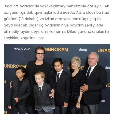
Brad Pitt övladları ilə vaxt keçirməyi səbirsizliklə gözləyir - ən
azı yarısı. İçindəki qaynaqlar iddia edir
Ad Astra
ulduz bu il ad
gününü (18 dekabr) və Milad ərəfəsini cəmi üç uşaq ilə
qeyd edəcək. Digər üç övladının niyə bayram şənliyi edə
bilmədiyi aydın deyil, amma hamısı Milad gününü anaları ilə
keçirirlər, Angelina Jolie .