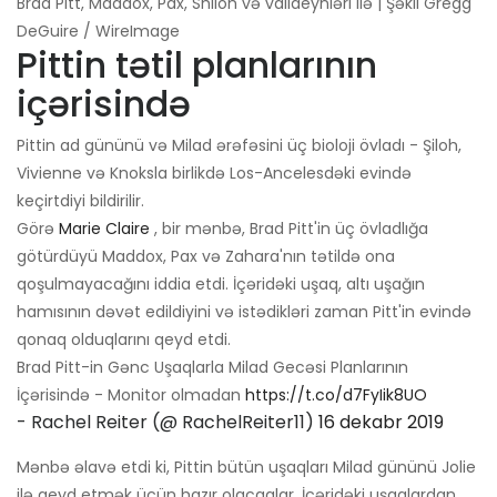
Brad Pitt, Maddox, Pax, Shiloh və valideynləri ilə | Şəkil Gregg
DeGuire / WireImage
Pittin tətil planlarının
içərisində
Pittin ad gününü və Milad ərəfəsini üç bioloji övladı - Şiloh,
Vivienne və Knoksla birlikdə Los-Ancelesdəki evində
keçirtdiyi bildirilir.
Görə
Marie Claire
, bir mənbə, Brad Pitt'in üç övladlığa
götürdüyü Maddox, Pax və Zahara'nın tətildə ona
qoşulmayacağını iddia etdi. İçəridəki uşaq, altı uşağın
hamısının dəvət edildiyini və istədikləri zaman Pitt'in evində
qonaq olduqlarını qeyd etdi.
Brad Pitt-in Gənc Uşaqlarla Milad Gecəsi Planlarının
İçərisində - Monitor olmadan
https://t.co/d7FyIik8UO
- Rachel Reiter (@ RachelReiter11)
16 dekabr 2019
Mənbə əlavə etdi ki, Pittin bütün uşaqları Milad gününü Jolie
ilə qeyd etmək üçün hazır olacaqlar. İçəridəki uşaqlardan