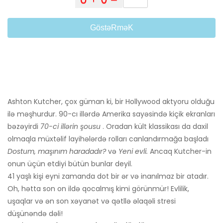
GöstəRməK
Ashton Kutcher, çox güman ki, bir Hollywood aktyoru olduğu
ilə məşhurdur. 90-cı illərdə Amerika sayəsində kiçik ekranları
bəzəyirdi
70-ci illərin şousu
. Oradan kült klassikası da daxil
olmaqla müxtəlif layihələrdə rolları canlandırmağa başladı
Dostum, maşınım haradadır?
və
Yeni evli.
Ancaq Kutcher-in
onun üçün etdiyi bütün bunlar deyil.
41 yaşlı kişi eyni zamanda dot bir ər və inanılmaz bir atadır.
Oh, hətta son on ildə qocalmış kimi görünmür! Evlilik,
uşaqlar və ən son xəyanət və qətllə əlaqəli stresi
düşünəndə dəli!