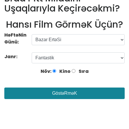
Uşaqlarıyla Keçirəcəkmi?
Hansı Film GörməK Üçün?
HəFtəNin
Günü:
Janr:
Növ:
Kino
Sıra
GöstəRməK