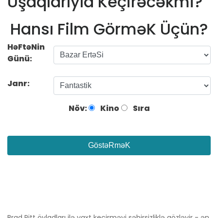
Uşaqlarıyla Keçirəcəkmi?
Hansı Film GörməK Üçün?
HəFtəNin
Günü:
Janr:
Növ:
Kino
Sıra
GöstəRməK
Brad Pitt övladları ilə vaxt keçirməyi səbirsizliklə gözləyir - ən