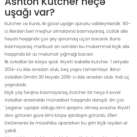
Ashton Kutcher neçə
uşağı var?
Kutcher və Kunis, iki gözəl uşağın qürurlu valideynləridir. 90-
cı illərdən bəri məşhur olmalarına baxmayaraq, cütlük ailə
həyatı haqqında çox şey qorumaq üçün bacardı. Buna
baxmayaraq, mətbuat ən azından bu mükəmməl kiçik ailə
haqqında bir az məlumat yığmağı bacarır.
İlk övladları bir körpə qızdı: Wyatt Isabelle Kutcher. 1 oktyabr
2014-cü ildə anadan olub, beş yaşını tamamlayır. İkinci
övladları Dimitri 30 Noyabr 2016-cı ildə anadan olub. İndi üç
yaşındadır.
Kiçik yaş fərqinə baxmayaraq, Kutcher bir neçə il əvvəl
övladları arasındakı münasibət haqqında danışdı. Ən çox
'yeganə' uşaqlar olduğu kimi qısqanc olmaq əvəzinə Wyatt
alov götürən güvə kimi körpə qardaşını götürdü. Ellen
DeGeneres ilə müsahibə apararkən bu şirin kiçik rəydən əl
çəkdi.