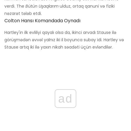
verdi. The
Bütün Uşaqlarım
ulduz, ortaq qanuni və fiziki
nəzarət tələb etdi.
Colton Hansı Komandada Oynadı
Hartley'in ilk evliliyi qayalı olsa da, ikinci arvadı Stause ilə
görüşmədən əvvəl yalnız iki il boyunca subay idi. Hartley və
Stause artıq iki ilə yaxın nikah səadəti üçün evləndilər.
ad