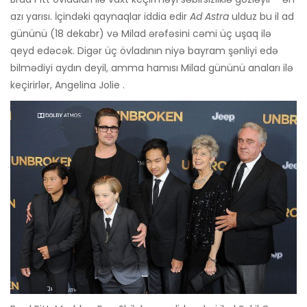
azı yarısı. İçindəki qaynaqlar iddia edir
Ad Astra
ulduz bu il ad
gününü (18 dekabr) və Milad ərəfəsini cəmi üç uşaq ilə
qeyd edəcək. Digər üç övladının niyə bayram şənliyi edə
bilmədiyi aydın deyil, amma hamısı Milad gününü anaları ilə
keçirirlər, Angelina Jolie .