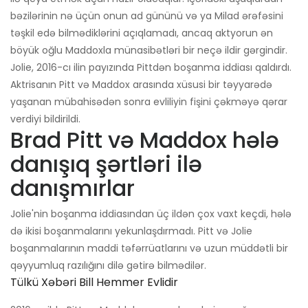
bəzilərinin nə üçün onun ad gününü və ya Milad ərəfəsini
təşkil edə bilmədiklərini açıqlamadı, ancaq aktyorun ən
böyük oğlu Maddoxla münasibətləri bir neçə ildir gərgindir.
Jolie, 2016-cı ilin payızında Pittdən boşanma iddiası qaldırdı.
Aktrisanın Pitt və Maddox arasında xüsusi bir təyyarədə
yaşanan mübahisədən sonra evliliyin fişini çəkməyə qərar
verdiyi bildirildi.
Brad Pitt və Maddox hələ
danışıq şərtləri ilə
danışmırlar
Jolie'nin boşanma iddiasından üç ildən çox vaxt keçdi, hələ
də ikisi boşanmalarını yekunlaşdırmadı. Pitt və Jolie
boşanmalarının maddi təfərrüatlarını və uzun müddətli bir
qəyyumluq razılığını dilə gətirə bilmədilər.
Tülkü Xəbəri Bill Hemmer Evlidir