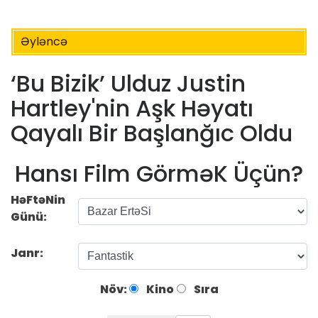
Əyləncə
‘Bu Bizik’ Ulduz Justin
Hartley'nin Aşk Həyatı
Qayalı Bir Başlanğıc Oldu
Hansı Film GörməK Üçün?
HəFtəNin
Günü:
Janr:
Növ:
Kino
Sıra