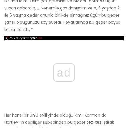
bir ana idim. Ərim çox getmişdi və biz onu görmək üçün
yuxarı qalxardıq. ... Nənəmlə çox danışdım və o, 3 yaşdan 2
ilə 5 yaşına qədər onunla birlikdə olmağınız üçün bu qədər
şanslı olduğunuzu söyləyərdi. Həyatlarında bu qədər böyük
bir zamandır. ”
ad
Hər hansı bir ünlü evliliyində olduğu kimi, Korman da
Hartley-in çəkilişlər səbəbindən bu qədər tez-tez iştirak