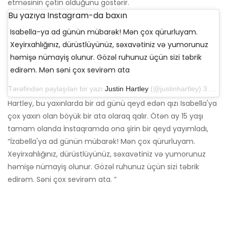
etməsinin çətin olduğunu göstərir.
Bu yazıya Instagram-da baxın
Isabella-ya ad günün mübarək! Mən çox qürurluyam.
Xeyirxahlığınız, dürüstlüyünüz, səxavətiniz və yumorunuz
həmişə nümayiş olunur. Gözəl ruhunuz üçün sizi təbrik
edirəm. Mən səni çox sevirəm ata
Tərəfindən paylaşılan bir yazı
Justin Hartley
(@justinhartley) 3 Jul 2019 tarixində 15:58 pm PDT
Hartley, bu yaxınlarda bir ad günü qeyd edən qızı Isabella'ya
çox yaxın olan böyük bir ata olaraq qalır. Ötən ay 15 yaşı
tamam olanda İnstaqramda ona şirin bir qeyd yayımladı,
“İzabella'ya ad günün mübarək! Mən çox qürurluyam.
Xeyirxahlığınız, dürüstlüyünüz, səxavətiniz və yumorunuz
həmişə nümayiş olunur. Gözəl ruhunuz üçün sizi təbrik
edirəm. Səni çox sevirəm ata. ”