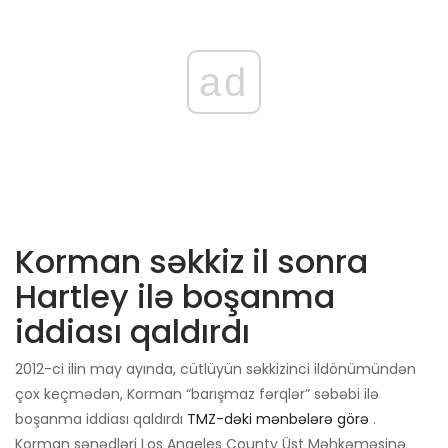
ad
Korman səkkiz il sonra
Hartley ilə boşanma
iddiası qaldırdı
2012-ci ilin may ayında, cütlüyün səkkizinci ildönümündən
çox keçmədən, Korman “barışmaz fərqlər” səbəbi ilə
boşanma iddiası qaldırdı
TMZ-dəki mənbələrə görə
.
Korman sənədləri Los Angeles County Üst Məhkəməsinə