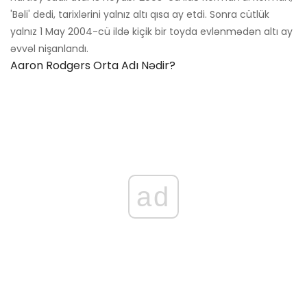
'Bəli' dedi, tarixlərini yalnız altı qısa ay etdi. Sonra cütlük
yalnız 1 May 2004-cü ildə kiçik bir toyda evlənmədən altı ay
əvvəl nişanlandı.
Aaron Rodgers Orta Adı Nədir?
ad