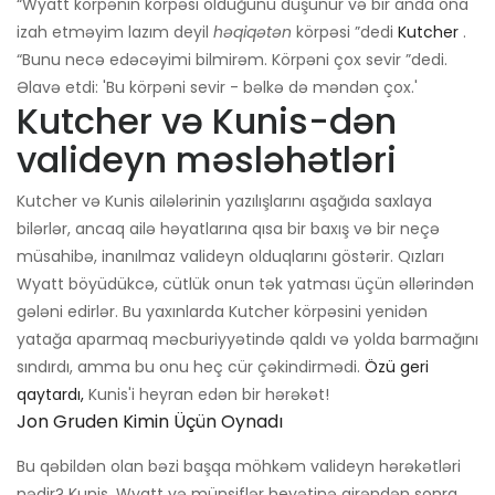
“Wyatt körpənin körpəsi olduğunu düşünür və bir anda ona
izah etməyim lazım deyil
həqiqətən
körpəsi ”dedi
Kutcher
.
“Bunu necə edəcəyimi bilmirəm. Körpəni çox sevir ”dedi.
Əlavə etdi: 'Bu körpəni sevir - bəlkə də məndən çox.'
Kutcher və Kunis-dən
valideyn məsləhətləri
Kutcher və Kunis ailələrinin yazılışlarını aşağıda saxlaya
bilərlər, ancaq ailə həyatlarına qısa bir baxış və bir neçə
müsahibə, inanılmaz valideyn olduqlarını göstərir. Qızları
Wyatt böyüdükcə, cütlük onun tək yatması üçün əllərindən
gələni edirlər. Bu yaxınlarda Kutcher körpəsini yenidən
yatağa aparmaq məcburiyyətində qaldı və yolda barmağını
sındırdı, amma bu onu heç cür çəkindirmədi.
Özü geri
qaytardı,
Kunis'i heyran edən bir hərəkət!
Jon Gruden Kimin Üçün Oynadı
Bu qəbildən olan bəzi başqa möhkəm valideyn hərəkətləri
nədir? Kunis, Wyatt və münsiflər heyətinə girəndən sonra