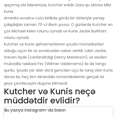
qaçırmış ola bilərsinizsə, Kutcher evlidir
Qara qu
aktrisa Mila
Kunis.
Amerika əvvəlcə cütü birlikdə gördü bir-birləriylə yanaşı
çalışdıqları zaman
70-ci illərin şousu.
O günlərdə Kutcher ən
çox Michael Kelso rolunu oynadı və Kunis Jackie Burkhart
rolunu oynadı.
Kutcher və Kunis qəhrəmanlarının şouda münasibətləri
olduğu üçün bir az əvvəlcədən xəbər verildi. Lakin Jackie,
Steven Hyde (canlandırdığı Danny Masterson) və sevilən
mübadilə tələbəsi Fez (Wilmer Valderrama) ilə də tango
qurdu. Şouda yer alan dörd gəncdən üçü ilə tanış olan Kunis
obrazı ilə, heç kim ekrandakı romantikalarının gerçək bir
şeyə çevriləcəyini düşünə bilməzdi.
Kutcher və Kunis neçə
müddətdir evlidir?
Bu yazıya Instagram-da baxın