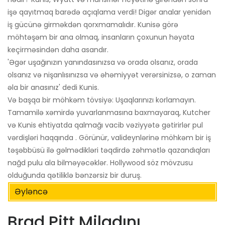
işə qayıtmaq barədə açıqlama verdi! Digər analar yenidən
iş gücünə girməkdən qorxmamalıdır. Kunisə görə
möhtəşəm bir ana olmaq, insanların çoxunun həyata
keçirməsindən daha asandır.
'Əgər uşağınızın yanındasınızsa və orada olsanız, orada
olsanız və nişanlısınızsa və əhəmiyyət verərsinizsə, o zaman
əla bir anasınız' dedi Kunis.
Və başqa bir möhkəm tövsiyə: Uşaqlarınızı korlamayın.
Tamamilə xəmirdə yuvarlanmasına baxmayaraq, Kutcher
və Kunis ehtiyatda qalmağı vacib vəziyyətə gətirirlər pul
vərdişləri haqqında . Görünür, valideynlərinə möhkəm bir iş
təşəbbüsü ilə gəlmədikləri təqdirdə zəhmətlə qazandıqları
nağd pulu ala bilməyəcəklər. Hollywood söz mövzusu
olduğunda qətiliklə bənzərsiz bir duruş.
Əyləncə
Brad Pitt Miladını