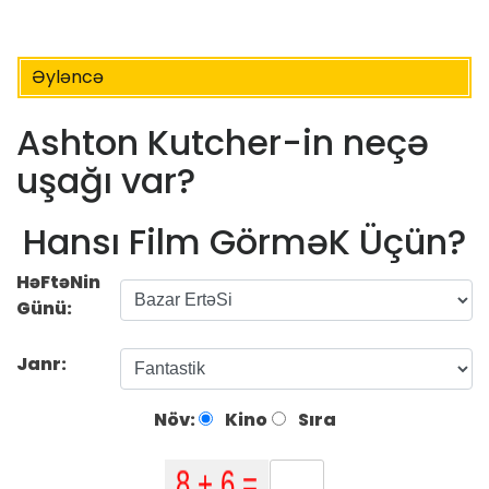
Əyləncə
Ashton Kutcher-in neçə
uşağı var?
Hansı Film GörməK Üçün?
HəFtəNin
Günü:
Janr:
Növ:
Kino
Sıra