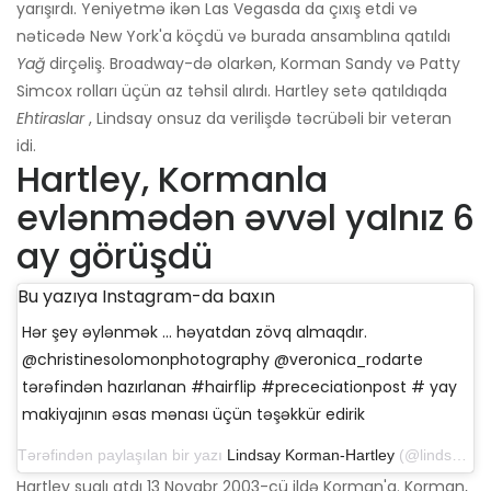
yarışırdı. Yeniyetmə ikən Las Vegasda da çıxış etdi və
nəticədə New York'a köçdü və burada ansamblına qatıldı
Yağ
dirçəliş. Broadway-də olarkən, Korman Sandy və Patty
Simcox rolları üçün az təhsil alırdı. Hartley setə qatıldıqda
Ehtiraslar
, Lindsay onsuz da verilişdə təcrübəli bir veteran
idi.
Hartley, Kormanla
evlənmədən əvvəl yalnız 6
ay görüşdü
Bu yazıya Instagram-da baxın
Hər şey əylənmək ... həyatdan zövq almaqdır.
@christinesolomonphotography @veronica_rodarte
tərəfindən hazırlanan #hairflip #prececiationpost # yay
makiyajının əsas mənası üçün təşəkkür edirik
Tərəfindən paylaşılan bir yazı
Lindsay Korman-Hartley
(@lindsaynhartley) 26 Mart 2019-cu il tarixində saat 4: 42-də PDT
Hartley sualı atdı 13 Noyabr 2003-cü ildə Korman'a. Korman,