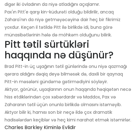
digər iki övladının da niyə atladığını açıqlamır.
Pax'ın Pitt'e qarşı kin-küdurəti olduğu bildirilir, ancaq
Zahara'nın da niyə getməyəcəyinə dair heç bir fikrimiz
yoxdur. Keçən il tətildə Pitt ilə birlikdə idi, buna görə
münasibətlərinin hələ də möhkəm olduğunu bilirik.
Pitt tətil sürtükləri
haqqında nə düşünür?
Brad Pitt-in üç uşağının tətil günlərində onu niyə qazmağı
qərara aldığını dəqiq deyə bilməsək də, daxili bir qaynaq
Pitt-in məsələni gündəmə gətirmədiyini söyləyir.
Aktyor, görünür, uşaqlarının onun haqqında həqiqətən necə
hiss etdiklərindən çox xəbərdardır və Maddox, Pax və
Zaharanın tətil üçün onunla birlikdə olmasını istəməyib.
Aktyor bilir ki, hamısı son bir neçə ildə çox dramatik
hadisələrdən keçiblər və heç kimi narahat etmək istəmirlər.
Charles Barkley Kiminlə Evlidir