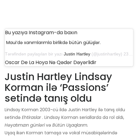
Bu yazıya Instagram-da baxın
Maui’də xanımlarımla birlikdə bütün gülüşlər.
Tərəfindən paylaşılan bir yazı
Justin Hartley
(@justinhartley) 23 iyun 2019-cu il, saat 12: 49-da PDT
Oscar De La Hoya Nə Qədər Dəyərlidir
Justin Hartley Lindsay
Korman ilə ‘Passions’
setində tanış oldu
Lindsay Korman 2003-cü ildə Justin Hartley ilə tanış oldu
setində
Ehtiraslar
. Lindsay Korman seriallarda da rol aldı,
Həyatımızın günləri
və
Bütün Uşaqlarım.
Uşaq ikən Korman tamaşa və vokal müsabiqələrində