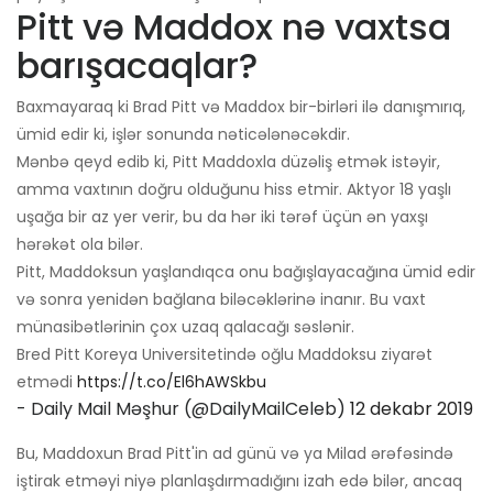
Pitt və Maddox nə vaxtsa
barışacaqlar?
Baxmayaraq ki Brad Pitt və Maddox bir-birləri ilə danışmırıq,
ümid edir ki, işlər sonunda nəticələnəcəkdir.
Mənbə qeyd edib ki, Pitt Maddoxla düzəliş etmək istəyir,
amma vaxtının doğru olduğunu hiss etmir. Aktyor 18 yaşlı
uşağa bir az yer verir, bu da hər iki tərəf üçün ən yaxşı
hərəkət ola bilər.
Pitt, Maddoksun yaşlandıqca onu bağışlayacağına ümid edir
və sonra yenidən bağlana biləcəklərinə inanır. Bu vaxt
münasibətlərinin çox uzaq qalacağı səslənir.
Bred Pitt Koreya Universitetində oğlu Maddoksu ziyarət
etmədi
https://t.co/El6hAWSkbu
- Daily Mail Məşhur (@DailyMailCeleb)
12 dekabr 2019
Bu, Maddoxun Brad Pitt'in ad günü və ya Milad ərəfəsində
iştirak etməyi niyə planlaşdırmadığını izah edə bilər, ancaq