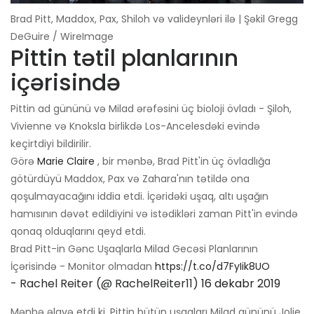
Brad Pitt, Maddox, Pax, Shiloh və valideynləri ilə | Şəkil Gregg
DeGuire / WireImage
Pittin tətil planlarının
içərisində
Pittin ad gününü və Milad ərəfəsini üç bioloji övladı - Şiloh,
Vivienne və Knoksla birlikdə Los-Ancelesdəki evində
keçirtdiyi bildirilir.
Görə
Marie Claire
, bir mənbə, Brad Pitt'in üç övladlığa
götürdüyü Maddox, Pax və Zahara'nın tətildə ona
qoşulmayacağını iddia etdi. İçəridəki uşaq, altı uşağın
hamısının dəvət edildiyini və istədikləri zaman Pitt'in evində
qonaq olduqlarını qeyd etdi.
Brad Pitt-in Gənc Uşaqlarla Milad Gecəsi Planlarının
İçərisində - Monitor olmadan
https://t.co/d7FyIik8UO
- Rachel Reiter (@ RachelReiter11)
16 dekabr 2019
Mənbə əlavə etdi ki, Pittin bütün uşaqları Milad gününü Jolie