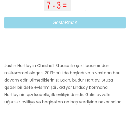
GöstəRməK
Justin Hartley'in Chrishell Stause ilə şəkil baxımından
mükəmməl əlaqəsi 2013-cü ildə başladı və o vaxtdan bəri
davam edir. Bilmədiklərinizi; Lakin, budur Hartley, Stuza
qədər bir dəfə evlənmişdi , aktyor Lindsay Kormana.
Hartley'nin qızı Isabella, ilk evliliyindəndir. Gəlin əvvəlki
uğursuz evliliyə və həqiqətən nə baş verdiyinə nəzər salaq.