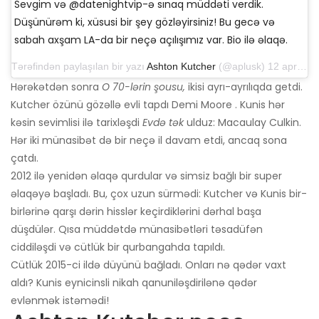
Sevgim və @datenightvip-ə sınaq müddəti verdik.
Düşünürəm ki, xüsusi bir şey gözləyirsiniz! Bu gecə və
sabah axşam LA-da bir neçə açılışımız var. Bio ilə əlaqə.
Tərəfindən paylaşılan bir yazı
Ashton Kutcher
(@aplusk) 12 aprel 2019-cu il, saat 14: 50-də PDT
Hərəkətdən sonra
O 70-lərin şousu,
ikisi ayrı-ayrılıqda getdi.
Kutcher özünü gözəllə evli tapdı Demi Moore . Kunis hər
kəsin sevimlisi ilə tarixləşdi
Evdə tək
ulduz: Macaulay Culkin.
Hər iki münasibət də bir neçə il davam etdi, ancaq sona
çatdı.
2012 ilə yenidən əlaqə qurdular və simsiz bağlı bir super
əlaqəyə başladı. Bu, çox uzun sürmədi: Kutcher və Kunis bir-
birlərinə qarşı dərin hisslər keçirdiklərini dərhal başa
düşdülər. Qısa müddətdə münasibətləri təsadüfən
ciddiləşdi və cütlük bir qurbangahda tapıldı.
Cütlük 2015-ci ildə düyünü bağladı. Onları nə qədər vaxt
aldı? Kunis eynicinsli nikah qanuniləşdirilənə qədər
evlənmək istəmədi!