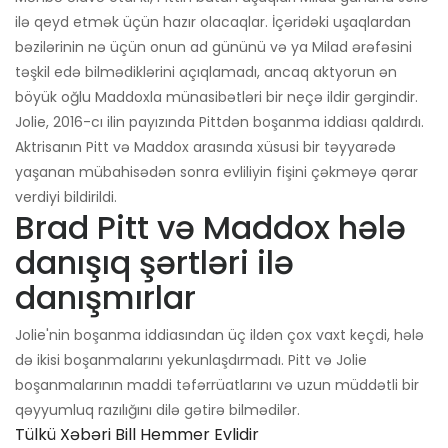
ilə qeyd etmək üçün hazır olacaqlar. İçəridəki uşaqlardan
bəzilərinin nə üçün onun ad gününü və ya Milad ərəfəsini
təşkil edə bilmədiklərini açıqlamadı, ancaq aktyorun ən
böyük oğlu Maddoxla münasibətləri bir neçə ildir gərgindir.
Jolie, 2016-cı ilin payızında Pittdən boşanma iddiası qaldırdı.
Aktrisanın Pitt və Maddox arasında xüsusi bir təyyarədə
yaşanan mübahisədən sonra evliliyin fişini çəkməyə qərar
verdiyi bildirildi.
Brad Pitt və Maddox hələ
danışıq şərtləri ilə
danışmırlar
Jolie'nin boşanma iddiasından üç ildən çox vaxt keçdi, hələ
də ikisi boşanmalarını yekunlaşdırmadı. Pitt və Jolie
boşanmalarının maddi təfərrüatlarını və uzun müddətli bir
qəyyumluq razılığını dilə gətirə bilmədilər.
Tülkü Xəbəri Bill Hemmer Evlidir