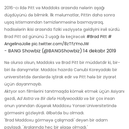
2016-cı ildə Pitt və Maddoks arasında nələrin aşağı
düşdüyünü də bilmirik. İlk məlumatlar, Pittin daha sonra
uşaq istismarından təmizlənməsinə baxmayaraq,
hadisələrin ikisi arasında fiziki vəziyyətə gəldiyini irəli sürdü.
Brad Pitt ad gününü 3 uşağı ilə keçirəcək
#Brad Pitt
#
AngelinaJolie
pic.twitter.com/8zTfzYnoJW
- BANG Showbiz (@BANGShowbiz)
14 dekabr 2019
Nə olursa olsun, Maddoks və Brad Pitt bir müddətdir ki, bir-
biri ilə danışmırlar. Maddox hazırda Cənubi Koreyadakı bir
universitetdə dərslərdə iştirak edir və Pitt hələ bir ziyarət
üçün dayanmayıb.
Aktyor son filmlərini tanıtmaqda kömək etmək üçün Asiyanı
gəzdi,
Ad Astra
və
Bir dəfə Hollywoodda
və bir çox insan
onun yanından düşərək Maddoxu Yonsei Universitetində
görməsini gözləyirdi. Əlbətdə bu olmadı.
'Brad Maddoxu görməyə çalışmadı' deyən bir adam
paylaşdı. 'Aralarında heç bir əlaqə olmadı.'