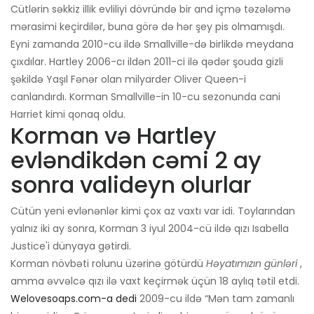
Cütlərin səkkiz illik evliliyi dövründə bir and içmə təzələmə
mərasimi keçirdilər, buna görə də hər şey pis olmamışdı.
Eyni zamanda 2010-cu ildə Smallville-də birlikdə meydana
çıxdılar. Hartley 2006-cı ildən 2011-ci ilə qədər şouda gizli
şəkildə Yaşıl Fənər olan milyarder Oliver Queen-i
canlandırdı. Korman Smallville-in 10-cu sezonunda cani
Harriet kimi qonaq oldu.
Korman və Hartley
evləndikdən cəmi 2 ay
sonra valideyn olurlar
Cütün yeni evlənənlər kimi çox az vaxtı var idi. Toylarından
yalnız iki ay sonra, Korman 3 iyul 2004-cü ildə qızı Isabella
Justice'i dünyaya gətirdi.
Korman növbəti rolunu üzərinə götürdü
Həyatımızın günləri
,
amma əvvəlcə qızı ilə vaxt keçirmək üçün 18 aylıq tətil etdi.
Welovesoaps.com-a dedi
2009-cu ildə “Mən tam zamanlı