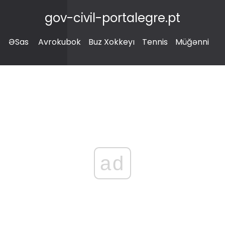
gov-civil-portalegre.pt
ƏSas
Avrokubok
Buz Xokkeyı
Tennis
Müğənni
ad