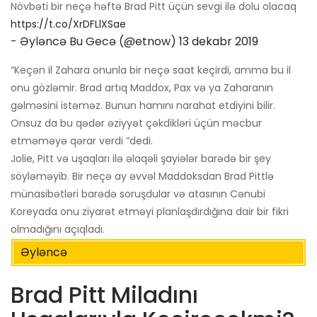
Növbəti bir neçə həftə Brad Pitt üçün sevgi ilə dolu olacaq
https://t.co/XrDFLlXSae
- Əyləncə Bu Gecə (@etnow)
13 dekabr 2019
“Keçən il Zahara onunla bir neçə saat keçirdi, amma bu il
onu gözləmir. Brad artıq Maddox, Pax və ya Zaharanın
gəlməsini istəməz. Bunun hamını narahat etdiyini bilir.
Onsuz da bu qədər əziyyət çəkdikləri üçün məcbur
etməməyə qərar verdi ”dedi.
Jolie, Pitt və uşaqları ilə əlaqəli şayiələr barədə bir şey
söyləməyib. Bir neçə ay əvvəl Maddoksdan Brad Pittlə
münasibətləri barədə soruşdular və atasının Cənubi
Koreyada onu ziyarət etməyi planlaşdırdığına dair bir fikri
olmadığını açıqladı.
Əyləncə
Brad Pitt Miladını