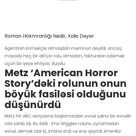
Roman Hökmranlığı Nədir, Xalis Dəyər
Agentinin köməkçisi olmaqdan məmnun deyildi, ancaq
masada heç bir aktyor rolu olmadan, fakturaları ödəmək
üçün bir şeyə ehtiyac duydu.
Metz ‘American Horror
Story’dəki rolunun onun
böyük fasiləsi olduğunu
düşünürdü
Metz hit ABC seriyasına başlamazdan əvvəl yalnız bir əvvəlki
rola sahib idi,
Bu bizik
. Ima Wiggles rolunu oynamadan
əvvəl, demək olar ki, imtina etdi və evə qayıtdı
Amerika