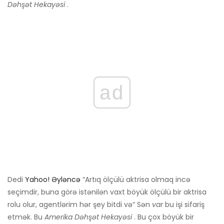
Dəhşət Hekayəsi
.
ad
Dedi
Yahoo! Əyləncə
“Artıq ölçülü aktrisa olmaq incə
seçimdir, buna görə istənilən vaxt böyük ölçülü bir aktrisa
rolu olur, agentlərim hər şey bitdi və“ Sən
var
bu işi sifariş
etmək. Bu
Amerika Dəhşət Hekayəsi
. Bu çox böyük bir