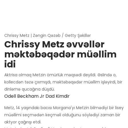
Chrissy Metz | Zəngin Qəzəb / Getty Şəkillər
Chrissy Metz əvvəllər
məktəbəqədər müəllim
idi
Aktrisa olmaq Metzin ömürlük məqsədi deyildi. Əslində o,
kollecdən təzə çıxmışdı, məktəbəqədər müəllim işləyirdi, bir
dinləmə qucağına düşdü.
Odell Beckham Jr Dad Kimdir
Metz, 14 yaşındakı bacısı Morgana'yı Metzin bilmədiyi bir lisey
müəllimi seçmədən keçməli olduğunu söylədiyi zaman bir
aktyor çağırışı etdi.