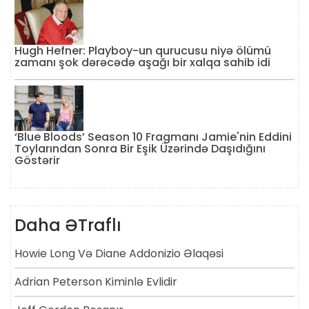
Hugh Hefner: Playboy-un qurucusu niyə ölümü
zamanı şok dərəcədə aşağı bir xalqa sahib idi
‘Blue Bloods’ Season 10 Fragmanı Jamie'nin Eddini
Toylarından Sonra Bir Eşik Üzərində Daşıdığını
Göstərir
Daha ƏTraflı
Howie Long Və Diane Addonizio Əlaqəsi
Adrian Peterson Kiminlə Evlidir