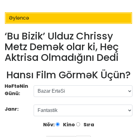
Əyləncə
‘Bu Bizik’ Ulduz Chrissy
Metz Demək olar ki, Heç
Aktrisa Olmadığını Dedi
Hansı Film GörməK Üçün?
HəFtəNin
Günü:
Janr:
Növ:
Kino
Sıra