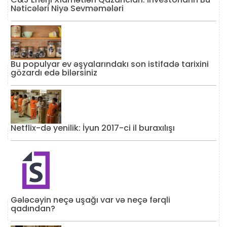
Nəticələri Niyə Sevməmələri
Bu populyar ev əşyalarındakı son istifadə tarixini
gözardı edə bilərsiniz
Netflix-də yenilik: İyun 2017-ci il buraxılışı
Gələcəyin neçə uşağı var və neçə fərqli
qadından?