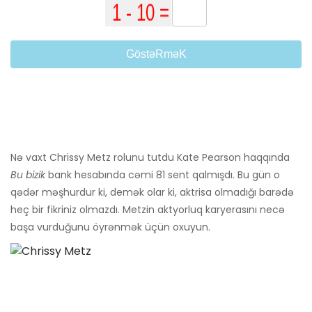
GöstəRməK
Nə vaxt Chrissy Metz rolunu tutdu Kate Pearson haqqında
Bu bizik
bank hesabında cəmi 81 sent qalmışdı. Bu gün o
qədər məşhurdur ki, demək olar ki, aktrisa olmadığı barədə
heç bir fikriniz olmazdı. Metzin aktyorluq karyerasını necə
başa vurduğunu öyrənmək üçün oxuyun.