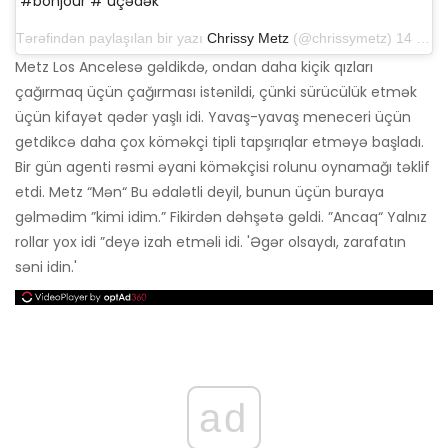
#bonjour # üçədək
Tərəfindən paylaşılan bir yazı
Chrissy Metz
(@chrissymetz) 14 avqust 2019-cu il, saat 14: 07-də ​​PDT
Metz Los Ancelesə gəldikdə, ondan daha kiçik qızları
çağırmaq üçün çağırması istənildi, çünki sürücülük etmək
üçün kifayət qədər yaşlı idi. Yavaş-yavaş meneceri üçün
getdikcə daha çox köməkçi tipli tapşırıqlar etməyə başladı.
Bir gün agenti rəsmi əyani köməkçisi rolunu oynamağı təklif
etdi. Metz “Mən“ Bu ədalətli deyil, bunun üçün buraya
gəlmədim ”kimi idim.” Fikirdən dəhşətə gəldi. ”Ancaq“ Yalnız
rollar yox idi ”deyə izah etməli idi. 'Əgər olsaydı, zarafatın
səni idin.'
ad