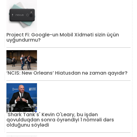
Project Fi: Google-un Mobil Xidməti sizin üçün
uyğundurmu?
‘NCIS: New Orleans’ Hiatusdan nə zaman qayıdır?
'Shark Tank's' Kevin O'Leary, bu işdən
qovulduqdan sonra öyrəndiyi 1 nömrəli dərs
olduğunu söylədi