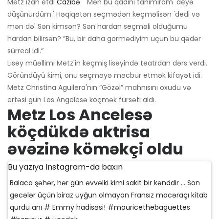
Metz izah etdi
Cazibə
'' Mən bu qadını tanımıram 'deyə
düşünürdüm.' Həqiqətən seçmədən keçməlisən 'dedi və
mən də' Sən kimsən? Sən hardan seçməli olduğumu
hardan bilirsən? ”Bu, bir daha görmədiyim üçün bu qədər
sürreal idi.”
Lisey müəllimi Metz'in keçmiş liseyində teatrdan dərs verdi.
Göründüyü kimi, onu seçməyə məcbur etmək kifayət idi.
Metz Christina Aguilera'nın “Gözəl” mahnısını oxudu və
ertəsi gün Los Angelesə köçmək fürsəti aldı.
Metz Los Ancelesə
köçdükdə aktrisa
əvəzinə köməkçi oldu
Bu yazıya Instagram-da baxın
Balaca şəhər, hər gün əvvəlki kimi sakit bir kənddir ... Son
gecələr üçün biraz uyğun olmayan Fransız macəraçı kitab
qurdu anı # Emmy hadisəsi! #mauricethebaguettes