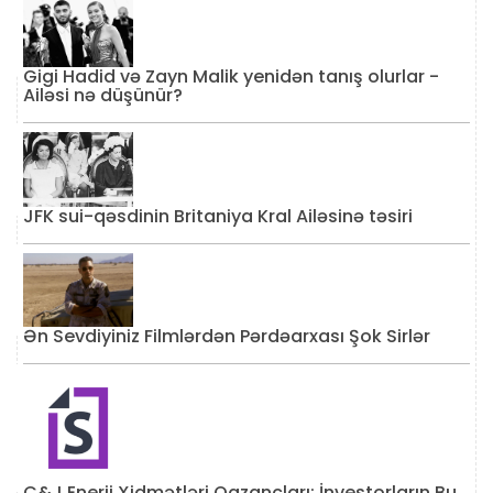
Gigi Hadid və Zayn Malik yenidən tanış olurlar -
Ailəsi nə düşünür?
JFK sui-qəsdinin Britaniya Kral Ailəsinə təsiri
Ən Sevdiyiniz Filmlərdən Pərdəarxası Şok Sirlər
C&J Enerji Xidmətləri Qazancları: İnvestorların Bu