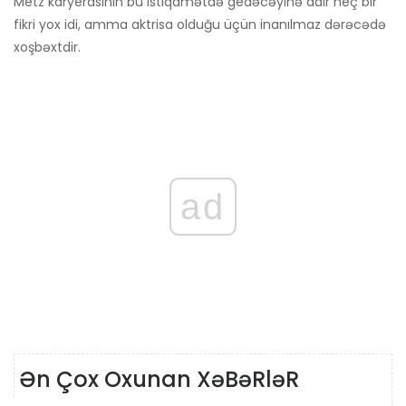
Metz karyerasının bu istiqamətdə gedəcəyinə dair heç bir
fikri yox idi, amma aktrisa olduğu üçün inanılmaz dərəcədə
xoşbəxtdir.
ad
Ən Çox Oxunan XəBəRləR