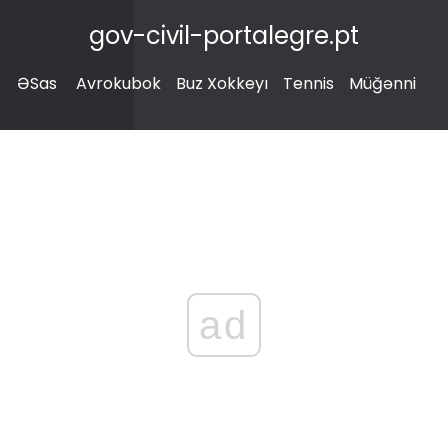
gov-civil-portalegre.pt
ƏSas
Avrokubok
Buz Xokkeyı
Tennis
Müğənni
ad