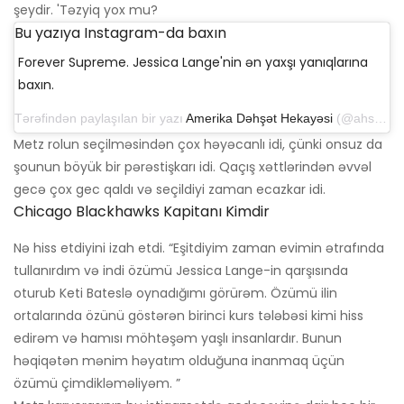
şeydir. 'Təzyiq yox mu?
Bu yazıya Instagram-da baxın
Forever Supreme. Jessica Lange'nin ən yaxşı yanıqlarına
baxın.
Tərəfindən paylaşılan bir yazı
Amerika Dəhşət Hekayəsi
(@ahsfx) 1 dekabr 2018-ci il tarixində, saat 13: 59-da
Metz rolun seçilməsindən çox həyəcanlı idi, çünki onsuz da
şounun böyük bir pərəstişkarı idi. Qaçış xəttlərindən əvvəl
gecə çox gec qaldı və seçildiyi zaman ecazkar idi.
Chicago Blackhawks Kapitanı Kimdir
Nə hiss etdiyini izah etdi. “Eşitdiyim zaman evimin ətrafında
tullanırdım və indi özümü Jessica Lange-in qarşısında
oturub Keti Bateslə oynadığımı görürəm. Özümü ilin
ortalarında özünü göstərən birinci kurs tələbəsi kimi hiss
edirəm və hamısı möhtəşəm yaşlı insanlardır. Bunun
həqiqətən mənim həyatım olduğuna inanmaq üçün
özümü çimdikləməliyəm. ”