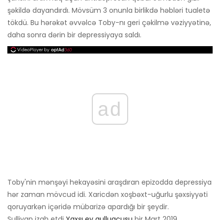
şəkildə dayandırdı. Mövsüm 3 onunla birlikdə həbləri tualetə
tökdü. Bu hərəkət əvvəlcə Toby-nı geri çəkilmə vəziyyətinə,
daha sonra dərin bir depressiyaya saldı.
ad
Toby'nin mənşəyi hekayəsini araşdıran epizodda depressiya
hər zaman mövcud idi. Xaricdən xoşbəxt-uğurlu şəxsiyyəti
qoruyarkən içəridə mübarizə apardığı bir şeydir.
Sullivan izah etdi
Yaxşı ev qulluqçusu
bir Mart 2019