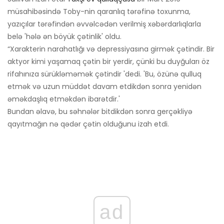
müsahibəsində Toby-nin qaranlıq tərəfinə toxunma,
yazıçılar tərəfindən əvvəlcədən verilmiş xəbərdarlıqlarla
belə 'hələ ən böyük çətinlik' oldu.
“Xarakterin narahatlığı və depressiyasına girmək çətindir. Bir
aktyor kimi yaşamaq çətin bir yerdir, çünki bu duyğuları öz
rifahınıza sürükləməmək çətindir 'dedi. 'Bu, özünə qulluq
etmək və uzun müddət davam etdikdən sonra yenidən
əməkdaşlıq etməkdən ibarətdir.'
Bundan əlavə, bu səhnələr bitdikdən sonra gerçəkliyə
qayıtmağın nə qədər çətin olduğunu izah etdi.
ad