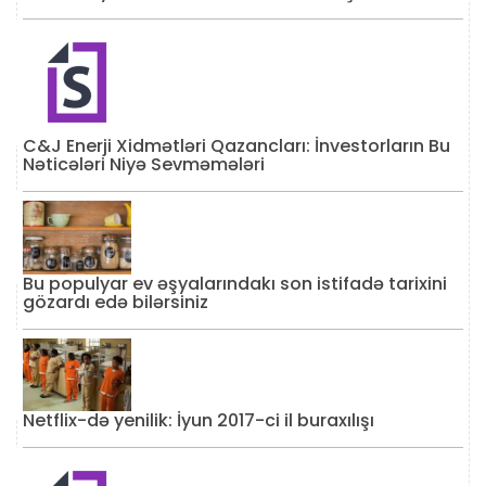
C&J Enerji Xidmətləri Qazancları: İnvestorların Bu
Nəticələri Niyə Sevməmələri
Bu populyar ev əşyalarındakı son istifadə tarixini
gözardı edə bilərsiniz
Netflix-də yenilik: İyun 2017-ci il buraxılışı