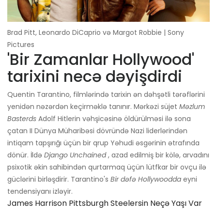
Brad Pitt, Leonardo DiCaprio və Margot Robbie | Sony
Pictures
'Bir Zamanlar Hollywood'
tarixini necə dəyişdirdi
Quentin Tarantino, filmlərində tarixin ən dəhşətli tərəflərini
yenidən nəzərdən keçirməklə tanınır. Mərkəzi süjet
Məzlum
Basterds
Adolf Hitlerin vəhşicəsinə öldürülməsi ilə sona
çatan II Dünya Müharibəsi dövründə Nazi liderlərindən
intiqam tapşırığı üçün bir qrup Yəhudi əsgərinin ətrafında
dönür. İldə
Django Unchained
, azad edilmiş bir kölə, arvadını
psixotik əkin sahibindən qurtarmaq üçün lütfkar bir ovçu ilə
güclərini birləşdirir. Tarantino's
Bir dəfə Hollywoodda
eyni
tendensiyanı izləyir.
James Harrison Pittsburgh Steelersin Neçə Yaşı Var