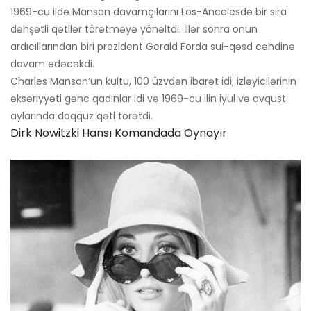
1969-cu ildə Manson davamçılarını Los-Ancelesdə bir sıra
dəhşətli qətllər törətməyə yönəltdi. İllər sonra onun
ardıcıllarından biri prezident Gerald Forda sui-qəsd cəhdinə
davam edəcəkdi.
Charles Manson’un kultu, 100 üzvdən ibarət idi; izləyicilərinin
əksəriyyəti gənc qadınlar idi və 1969-cu ilin iyul və avqust
aylarında doqquz qətl törətdi.
Dirk Nowitzki Hansı Komandada Oynayır