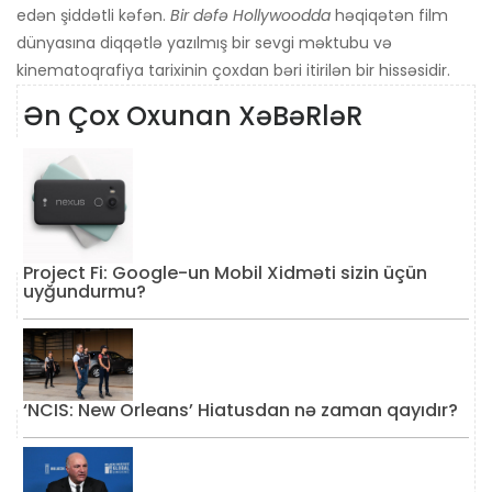
edən şiddətli kəfən.
Bir dəfə Hollywoodda
həqiqətən film
dünyasına diqqətlə yazılmış bir sevgi məktubu və
kinematoqrafiya tarixinin çoxdan bəri itirilən bir hissəsidir.
Ən Çox Oxunan XəBəRləR
Project Fi: Google-un Mobil Xidməti sizin üçün
uyğundurmu?
‘NCIS: New Orleans’ Hiatusdan nə zaman qayıdır?