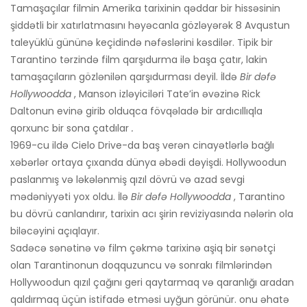
Tamaşaçılar filmin Amerika tarixinin qəddar bir hissəsinin
şiddətli bir xatırlatmasını həyəcanla gözləyərək 8 Avqustun
taleyüklü gününə keçidində nəfəslərini kəsdilər. Tipik bir
Tarantino tərzində film qarşıdurma ilə başa çatır, lakin
tamaşaçıların gözlənilən qarşıdurması deyil. İldə
Bir dəfə
Hollywoodda
, Manson izləyiciləri Tate’in əvəzinə Rick
Daltonun evinə girib olduqca fövqəladə bir ardıcıllıqla
qorxunc bir sona çatdılar
.
1969-cu ildə Cielo Drive-da baş verən cinayətlərlə bağlı
xəbərlər ortaya çıxanda dünya əbədi dəyişdi. Hollywoodun
paslanmış və ləkələnmiş qızıl dövrü və azad sevgi
mədəniyyəti yox oldu. İlə
Bir dəfə Hollywoodda
, Tarantino
bu dövrü canlandırır, tarixin acı şirin reviziyasında nələrin ola
biləcəyini açıqlayır.
Sadəcə sənətinə və film çəkmə tarixinə aşiq bir sənətçi
olan Tarantinonun doqquzuncu və sonrakı filmlərindən
Hollywoodun qızıl çağını geri qaytarmaq və qaranlığı aradan
qaldırmaq üçün istifadə etməsi uyğun görünür. onu əhatə