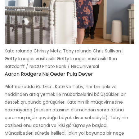
Kate rolunda Chrissy Metz, Toby rolunda Chris Sullivan |
Getty Images vasitəsilə Getty Images vasitəsilə Ron
Batzdorff / NBCU Photo Bank / NBCUniversal
Aaron Rodgers Nə Qədər Pula Dəyər
Pilot epizodda
Bu bizik
, Kate və Toby, hər biri çəki və
həddindən artıq yemək ilə mübarizələrini bölüşdükləri bir
dəstək qrupunda görüşürlər. Kate'nin ilk müqavimətinə
baxmayaraq (əsasən atasının ölümündən sonra özünü
qorumaq üçün qoyduğu böyük divar səbəbiylə), Toby'nin
cazibəsi onu qazandı və ikisi görüşməyə başladı.
Münasibətləri sürətlə irəlilədi, lakin yol boyunca bir neçə