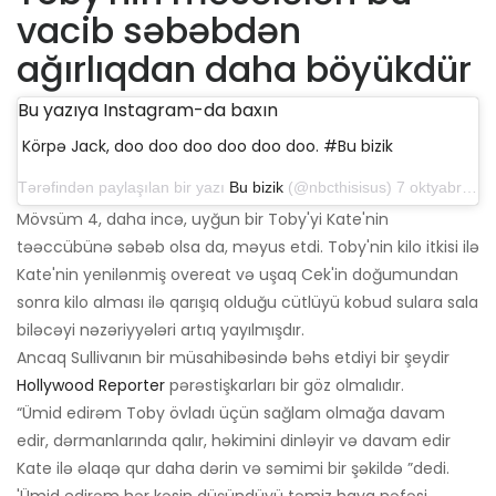
vacib səbəbdən
ağırlıqdan daha böyükdür
Bu yazıya Instagram-da baxın
Körpə Jack, doo doo doo doo doo doo. #Bu bizik
Tərəfindən paylaşılan bir yazı
Bu bizik
(@nbcthisisus) 7 oktyabr 2019-cu il, saat 5: 03-də PDT
Mövsüm 4, daha incə, uyğun bir Toby'yi Kate'nin
təəccübünə səbəb olsa da, məyus etdi. Toby'nin kilo itkisi ilə
Kate'nin yenilənmiş overeat və uşaq Cek'in doğumundan
sonra kilo alması ilə qarışıq olduğu cütlüyü kobud sulara sala
biləcəyi nəzəriyyələri artıq yayılmışdır.
Ancaq Sullivanın bir müsahibəsində bəhs etdiyi bir şeydir
Hollywood Reporter
pərəstişkarları bir göz olmalıdır.
“Ümid edirəm Toby övladı üçün sağlam olmağa davam
edir, dərmanlarında qalır, həkimini dinləyir və davam edir
Kate ilə əlaqə qur daha dərin və səmimi bir şəkildə ”dedi.