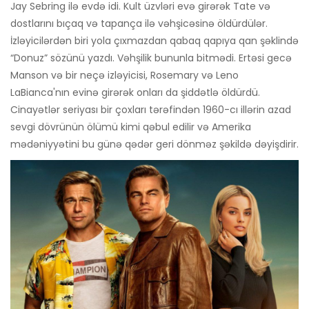
Jay Sebring ilə evdə idi. Kult üzvləri evə girərək Tate və
dostlarını bıçaq və tapança ilə vəhşicəsinə öldürdülər.
İzləyicilərdən biri yola çıxmazdan qabaq qapıya qan şəklində
“Donuz” sözünü yazdı. Vəhşilik bununla bitmədi. Ertəsi gecə
Manson və bir neçə izləyicisi, Rosemary və Leno
LaBianca'nın evinə girərək onları da şiddətlə öldürdü.
Cinayətlər seriyası bir çoxları tərəfindən 1960-cı illərin azad
sevgi dövrünün ölümü kimi qəbul edilir və Amerika
mədəniyyətini bu günə qədər geri dönməz şəkildə dəyişdirir.