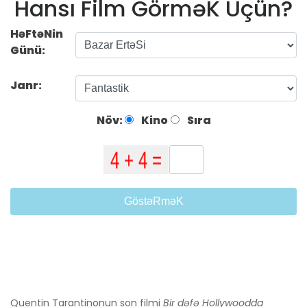
Hansı Film GörməK Üçün?
HəFtəNin
Günü:
Janr:
Növ:
Kino
Sıra
GöstəRməK
Quentin Tarantinonun son filmi
Bir dəfə Hollywoodda