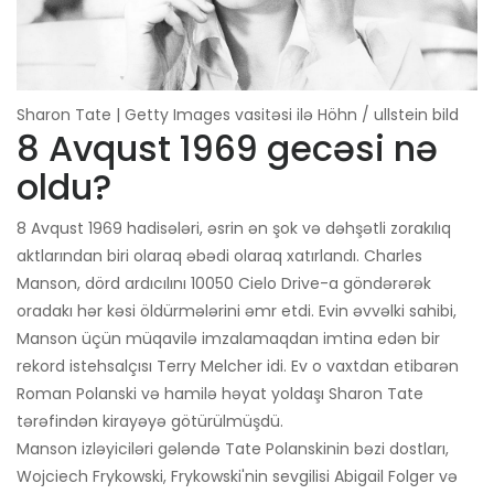
Sharon Tate | Getty Images vasitəsi ilə Höhn / ullstein bild
8 Avqust 1969 gecəsi nə
oldu?
8 Avqust 1969 hadisələri, əsrin ən şok və dəhşətli zorakılıq
aktlarından biri olaraq əbədi olaraq xatırlandı. Charles
Manson, dörd ardıcılını 10050 Cielo Drive-a göndərərək
oradakı hər kəsi öldürmələrini əmr etdi. Evin əvvəlki sahibi,
Manson üçün müqavilə imzalamaqdan imtina edən bir
rekord istehsalçısı Terry Melcher idi. Ev o vaxtdan etibarən
Roman Polanski və hamilə həyat yoldaşı Sharon Tate
tərəfindən kirayəyə götürülmüşdü.
Manson izləyiciləri gələndə Tate Polanskinin bəzi dostları,
Wojciech Frykowski, Frykowski'nin sevgilisi Abigail Folger və