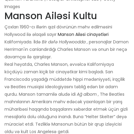
Images
Manson Ailəsi Kultu
Çoxları 1960-cı illərin qızıl dövrünün məhv edilməsini
Hollywood ilə əlaqəli sayır
Manson Ailəsi cinayətləri
Kaliforniyada. İldə
Bir dəfə Hollywoodda
, personajlar Damon
Herriman'ın canlandırdığı Charles Manson və onun bir neçə
davamçısı ilə qarşılaşır.
Real həyatda, Charles Manson, əvvəlcə Kaliforniyaya
köçdüyü zaman kiçik bir cinayətkar kimi başladı. San
Franciscoda yaşadığı müddətdə hippi mədəniyyəti, irqçilik
və Beatles musiqisi ideologiyasını təbliğ edən bir adam
qurdu. Manson tamamilə aludə idi
Ağ albom
, The Beatles
mahnılarının Amerikanı məhv edəcək yaxınlaşan bir yarış
müharibəsi haqqında başqalarını xəbərdar etmək üçün gizli
mesajlarla dolu olduğuna inandı. Buna “Helter Skelter” deyə
müraciət etdi. Tezliklə Mansonun bütün bir qrup izləyicisi
oldu və kult Los Angelesə getdi.