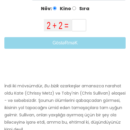
Növ:
Kino
Sıra
GöstəRməK
İndi iki mövsümdür,
Bu bizik
azarkeşlər amansızca narahat
oldu Kate (Chrissy Metz) və Toby'nin (Chris Sullivan) əlaqəsi
- və səbəbsizdir. Şounun ölümlərini qabaqcadan görməsi,
ikisinin yol tapacağını ümid edən tamaşaçılara tam uyğun
gəlmir. Sullivan, onları yaxşılığa ayırmaq üçün bir şey ola
biləcəyinə işarə etdi, amma bu, ehtimal ki, düşündüyünüz
kimi deyil.