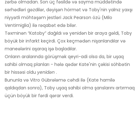
zərbə olmadan. Son üç fəsildə və sayma müddətində
sərhədləri gəzdilər, dəyişən hörmət və Toby'nin yalnız yaxşı
niyyətli möhtəşəm jestləri Jack Pearson özü (Milo
Ventimiglia) ilə rəqabət edə bilər.
Təxminən “Katoby” dağıldı və yenidən bir araya gəldi, Toby
böyük bir infarkt keçirdi. Çox keçmədən nişanlandılar və
maneələrini aşaraq işə başladılar.
Onların aralarında görüşmək qeyri-adi olsa da, bir uşaq
sahibi olmaq planları - hələ qədər Kate'nin çəkisi söhbətin
bir hissəsi oldu
yenidən
.
Bununla və Vitro Gübrələmə cəhdi ilə (Kate hamilə
qaldıqdan sonra), Toby uşaq sahibi olma şanslarını artırmaq
üçün böyük bir fərdi qərar verdi.