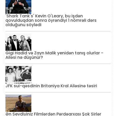
'Shark Tank's' Kevin O'Leary, bu işdən
qovulduqdan sonra öyrəndiyi 1 nömrəli dərs
olduğunu söylədi
Gigi Hadid və Zayn Malik yenidən tanış olurlar -
Ailəsi nə düşünür?
JFK sui-qəsdinin Britaniya Kral Ailəsinə təsiri
Ən Sevdiyiniz Filmlərdən Pərdəarxası Şok Sirlər