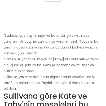
“Sadəcə, işdən ayrılmağa və bu anda iştirak etməyə
çalışıram. Ancaq hər zaman işə yaramır 'dedi. Toby'nin bu
tərəfini qüsurlu bir varlıq haqqında dürüst bir hekayə izah
etmək üçün lazımdır.
“Bilirsən, ilk yarım bu mövsüm [Toby] nin birtərəfli xarakter
olduğunu düşünürdüm. Həmişə optimist və müsbət və
bütün bunlar ”dedi.
“Əlbəttə, yazarlar bizə onun digər tərəfini verdilər. Hər iki
tərəfi də anlamaq çox faydalı oldu, çünki hamı bunlara
sahibdir. ”
Sullivana görə Kate və
Toby'nin məsələləri bu