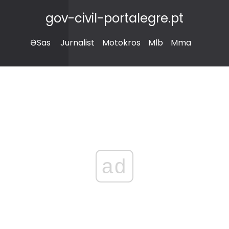
gov-civil-portalegre.pt
ƏSas
Jurnalist
Motokros
Mlb
Mma
ad