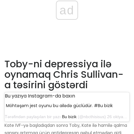
ad
Toby-ni depressiya ilə
oynamaq Chris Sullivan-
a təsirini göstərdi
Bu yazıya Instagram-da baxın
Möhtəşəm jest oyunu bu ailədə güclüdür. #Bu bizik
Tərəfindən paylaşılan bir yazı
Bu bizik
(@nbcthisisus) 26 oktyabr 2019-cu il, saat 5: 15-də PDT
Kate IVF-yə başladıqdan sonra Toby, Kate ilə hamilə qalma
şansını artırmaq üçün antidepresan qəbul etmədən gizli