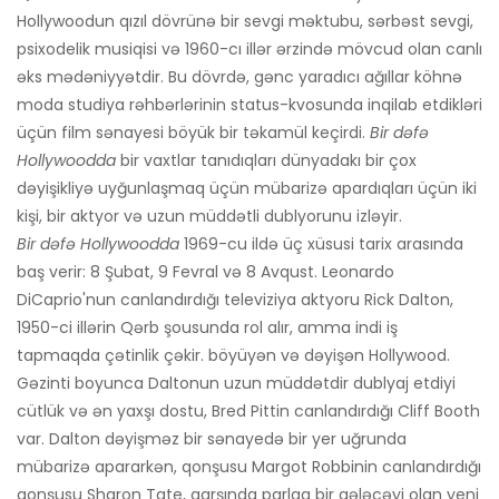
Hollywoodun qızıl dövrünə bir sevgi məktubu, sərbəst sevgi,
psixodelik musiqisi və 1960-cı illər ərzində mövcud olan canlı
əks mədəniyyətdir. Bu dövrdə, gənc yaradıcı ağıllar köhnə
moda studiya rəhbərlərinin status-kvosunda inqilab etdikləri
üçün film sənayesi böyük bir təkamül keçirdi.
Bir dəfə
Hollywoodda
bir vaxtlar tanıdıqları dünyadakı bir çox
dəyişikliyə uyğunlaşmaq üçün mübarizə apardıqları üçün iki
kişi, bir aktyor və uzun müddətli dublyorunu izləyir.
Bir dəfə Hollywoodda
1969-cu ildə üç xüsusi tarix arasında
baş verir: 8 Şubat, 9 Fevral və 8 Avqust. Leonardo
DiCaprio'nun canlandırdığı televiziya aktyoru Rick Dalton,
1950-ci illərin Qərb şousunda rol alır, amma indi iş
tapmaqda çətinlik çəkir. böyüyən və dəyişən Hollywood.
Gəzinti boyunca Daltonun uzun müddətdir dublyaj etdiyi
cütlük və ən yaxşı dostu, Bred Pittin canlandırdığı Cliff Booth
var. Dalton dəyişməz bir sənayedə bir yer uğrunda
mübarizə apararkən, qonşusu Margot Robbinin canlandırdığı
qonşusu Sharon Tate, qarşında parlaq bir gələcəyi olan yeni