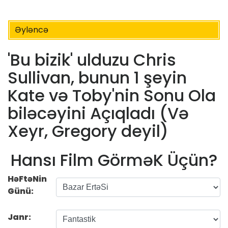
Əyləncə
'Bu bizik' ulduzu Chris
Sullivan, bunun 1 şeyin
Kate və Toby'nin Sonu Ola
biləcəyini Açıqladı (Və
Xeyr, Gregory deyil)
Hansı Film GörməK Üçün?
HəFtəNin
Günü:
Janr: