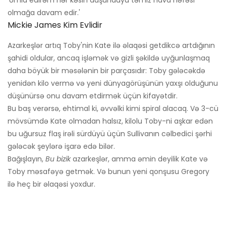
'Ümid edirəm hər kəsin düşündüyü təmiz hava nəfəsi
olmağa davam edir.'
Mickie James Kim Evlidir
Azarkeşlər artıq Toby'nin Kate ilə əlaqəsi getdikcə artdığının
şahidi oldular, ancaq işləmək və gizli şəkildə uyğunlaşmaq
daha böyük bir məsələnin bir parçasıdır: Toby gələcəkdə
yenidən kilo vermə və yeni dünyagörüşünün yaxşı olduğunu
düşünürsə onu davam etdirmək üçün kifayətdir.
Bu baş verərsə, ehtimal ki, əvvəlki kimi spiral alacaq. Və 3-cü
mövsümdə Kate olmadan halsız, kilolu Toby-ni aşkar edən
bu uğursuz flaş irəli sürdüyü üçün Sullivanın cəlbedici şərhi
gələcək şeylərə işarə edə bilər.
Bağışlayın,
Bu bizik
azarkeşlər, amma əmin deyilik Kate və
Toby məsafəyə getmək. Və bunun yeni qonşusu Gregory
ilə heç bir əlaqəsi yoxdur.