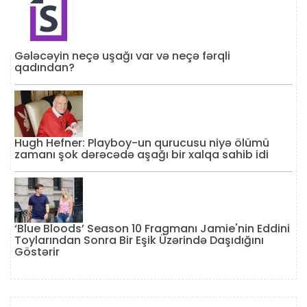
Gələcəyin neçə uşağı var və neçə fərqli
qadından?
Hugh Hefner: Playboy-un qurucusu niyə ölümü
zamanı şok dərəcədə aşağı bir xalqa sahib idi
‘Blue Bloods’ Season 10 Fragmanı Jamie'nin Eddini
Toylarından Sonra Bir Eşik Üzərində Daşıdığını
Göstərir