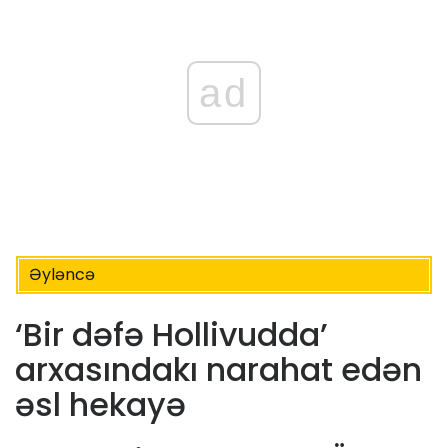
ad
Əyləncə
‘Bir dəfə Hollivudda’
arxasındakı narahat edən
əsl hekayə