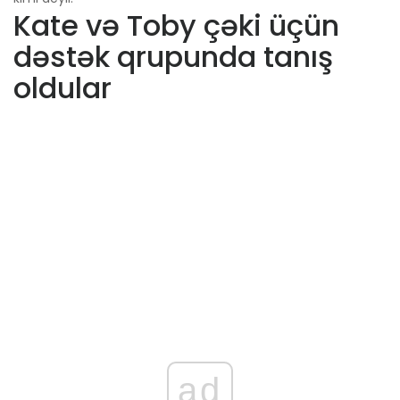
Kate və Toby çəki üçün
dəstək qrupunda tanış
oldular
ad