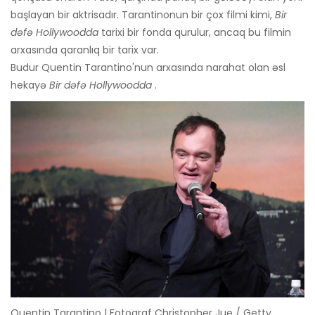
başlayan bir aktrisadır. Tarantinonun bir çox filmi kimi,
Bir
dəfə Hollywoodda
tarixi bir fonda qurulur, ancaq bu filmin
arxasında qaranlıq bir tarix var.
Budur Quentin Tarantino'nun arxasında narahat olan əsl
hekayə
Bir dəfə Hollywoodda
.
Quentin Tarantino | Fotoqraf Christopher Jue / Getty