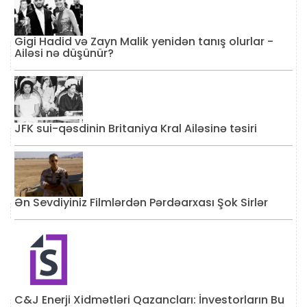
Gigi Hadid və Zayn Malik yenidən tanış olurlar -
Ailəsi nə düşünür?
JFK sui-qəsdinin Britaniya Kral Ailəsinə təsiri
Ən Sevdiyiniz Filmlərdən Pərdəarxası Şok Sirlər
C&J Enerji Xidmətləri Qazancları: İnvestorların Bu