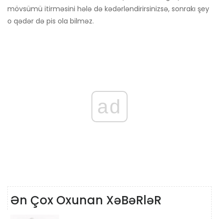
mövsümü itirməsini hələ də kədərləndirirsinizsə, sonrakı şey
o qədər də pis ola bilməz.
ad
Ən Çox Oxunan XəBəRləR