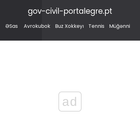
gov-civil-portalegre.pt
ƏSas
Avrokubok
Buz Xokkeyı
Tennis
Müğənni
ad