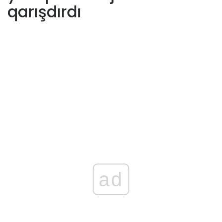
qarışdırdı
ad