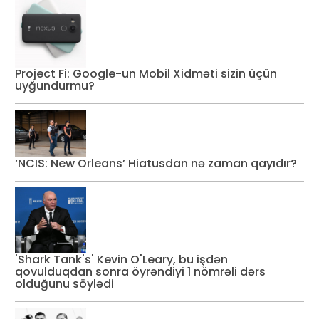
Project Fi: Google-un Mobil Xidməti sizin üçün
uyğundurmu?
‘NCIS: New Orleans’ Hiatusdan nə zaman qayıdır?
'Shark Tank's' Kevin O'Leary, bu işdən
qovulduqdan sonra öyrəndiyi 1 nömrəli dərs
olduğunu söylədi