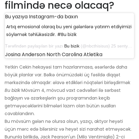
filmində necə olacaq?
Bu yazıya Instagram-da baxın
Artıq emosional olaraq bu yeni gələnlərə yatırım etdiyimizi
söyləmək təhlükəsizdir. #Bu bizik
Tərəfindən paylaşılan bir yazı
Bu bizik
(@nbcthisisus) 25 sentyabr 2019-cu il tarixində saat 11: 47-də PDT
Josina Anderson North Carolina Atletika
Yetkin Cekin hekayəsi tam hazırlanmasa, əsərlərdə daha
böyük planlar var. Bəlkə önümüzdəki üç fəsildə diqqət
mərkəzində olmaqdır: əlavə etdikləri nöqtələri birləşdirmək
Bu bizik
Mövsüm 4, mövcud vaxt cədvəlləri ilə sərbəst
bağlayın və azarkeşlərin şou proqramından keçib
getməyəcəklərini bilmələri lazım olan bütün sualları
cavablandırın.
Bu mövsüm gələn nə olursa olsun, yazıçı, aktyor heyəti
üçün mərc edə bilərsiniz və heyət sizi narahat etməyəcək.
Bununla birlikdə, Jack Pearson'un (Milo Ventimiglia) 2-ci