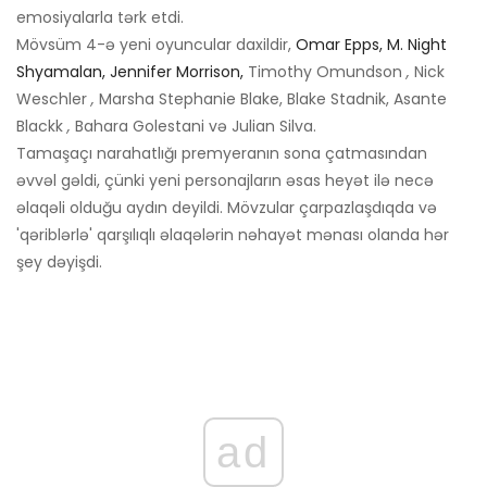
emosiyalarla tərk etdi.
Mövsüm 4-ə yeni oyuncular daxildir,
Omar Epps, M. Night
Shyamalan, Jennifer Morrison,
Timothy Omundson
,
Nick
Weschler
,
Marsha Stephanie Blake, Blake Stadnik, Asante
Blackk
,
Bahara Golestani və Julian Silva.
Tamaşaçı narahatlığı premyeranın sona çatmasından
əvvəl gəldi, çünki yeni personajların əsas heyət ilə necə
əlaqəli olduğu aydın deyildi. Mövzular çarpazlaşdıqda və
'qəriblərlə' qarşılıqlı əlaqələrin nəhayət mənası olanda hər
şey dəyişdi.
ad