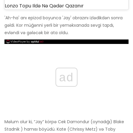
Lonzo Topu Ildə Nə Qədər Qazanır
'Ah-ha' anı epizod boyunca 'Jay' obrazını izlədikdən sonra
gəldi. Kor müğənni yerli bir yeməkxanada sevgi tapdı,
evləndi və gələcək bir ata oldu.
ad
Məlum olur ki, “Jay” körpə Cek Damondur (oynadığı) Blake
Stadnik ) hamısı böyüdü. Kate (Chrissy Metz) və Toby