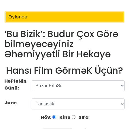
Əyləncə
‘Bu Bizik’: Budur Çox Görə
bilməyəcəyiniz
Əhəmiyyətli Bir Hekayə
Hansı Film GörməK Üçün?
HəFtəNin
Günü:
Janr:
Növ:
Kino
Sıra