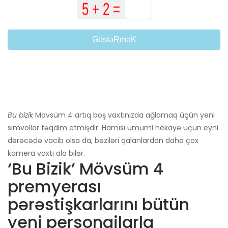
GöstəRməK
Bu bizik
Mövsüm 4 artıq boş vaxtınızda ağlamaq üçün yeni
simvollar təqdim etmişdir. Hamısı ümumi hekayə üçün eyni
dərəcədə vacib olsa da, bəziləri qalanlardan daha çox
kamera vaxtı ala bilər.
‘Bu Bizik’ Mövsüm 4
premyerası
pərəstişkarlarını bütün
yeni personajlarla