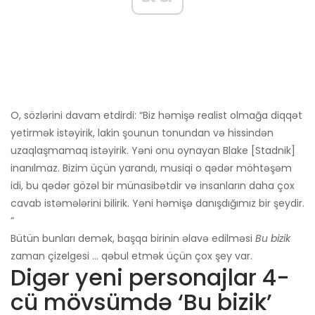
O, sözlərini davam etdirdi: “Biz həmişə realist olmağa diqqət
yetirmək istəyirik, lakin şounun tonundan və hissindən
uzaqlaşmamaq istəyirik. Yəni onu oynayan Blake [Stadnik]
inanılmaz. Bizim üçün yarandı, musiqi o qədər möhtəşəm
idi, bu qədər gözəl bir münasibətdir və insanların daha çox
cavab istəmələrini bilirik. Yəni həmişə danışdığımız bir şeydir.
”
Bütün bunları demək, başqa birinin əlavə edilməsi
Bu bizik
zaman çizelgesi ... qəbul etmək üçün çox şey var.
Digər yeni personajlar 4-
cü mövsümdə ‘Bu bizik’