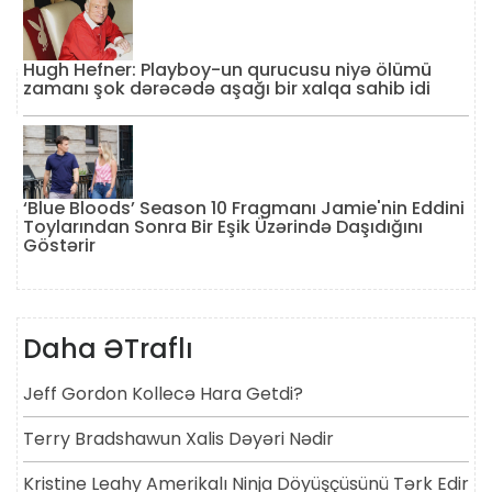
Hugh Hefner: Playboy-un qurucusu niyə ölümü
zamanı şok dərəcədə aşağı bir xalqa sahib idi
‘Blue Bloods’ Season 10 Fragmanı Jamie'nin Eddini
Toylarından Sonra Bir Eşik Üzərində Daşıdığını
Göstərir
Daha ƏTraflı
Jeff Gordon Kollecə Hara Getdi?
Terry Bradshawun Xalis Dəyəri Nədir
Kristine Leahy Amerikalı Ninja Döyüşçüsünü Tərk Edir