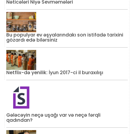
Nəticələri Niyə Sevməmələri
Bu populyar ev əşyalarındakı son istifadə tarixini
gözardı edə bilərsiniz
Netflix-də yenilik: İyun 2017-ci il buraxılışı
Gələcəyin neçə uşağı var və neçə fərqli
qadından?