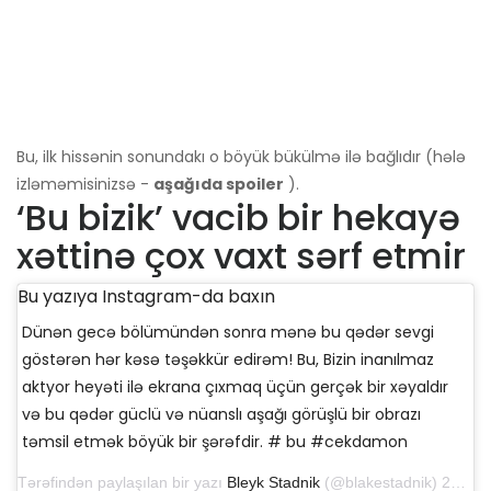
Bu, ilk hissənin sonundakı o böyük bükülmə ilə bağlıdır (hələ
izləməmisinizsə -
aşağıda spoiler
).
‘Bu bizik’ vacib bir hekayə
xəttinə çox vaxt sərf etmir
Bu yazıya Instagram-da baxın
Dünən gecə bölümündən sonra mənə bu qədər sevgi
göstərən hər kəsə təşəkkür edirəm! Bu, Bizin inanılmaz
aktyor heyəti ilə ekrana çıxmaq üçün gerçək bir xəyaldır
və bu qədər güclü və nüanslı aşağı görüşlü bir obrazı
təmsil etmək böyük bir şərəfdir. # bu #cekdamon
Tərəfindən paylaşılan bir yazı
Bleyk Stadnik
(@blakestadnik) 25 sentyabr 2019-cu il, saat 16: 51-də PDT