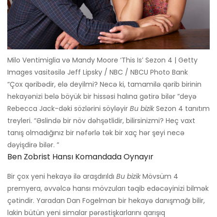
Milo Ventimiglia və Mandy Moore ‘This Is’ Sezon 4 | Getty
Images vasitəsilə Jeff Lipsky / NBC / NBCU Photo Bank
“Çox qəribədir, elə deyilmi? Necə ki, tamamilə qərib birinin
hekayənizi belə böyük bir hissəsi halına gətirə bilər ”deyə
Rebecca Jack-dəki sözlərini söyləyir
Bu bizik
Sezon 4 tanıtım
treyleri. “Əslində bir növ dəhşətlidir, bilirsinizmi? Heç vaxt
tanış olmadığınız bir nəfərlə tək bir xaç hər şeyi necə
dəyişdirə bilər. ”
Ben Zobrist Hansı Komandada Oynayır
Bir çox yeni hekayə ilə araşdırıldı
Bu bizik
Mövsüm 4
premyera, əvvəlcə hansı mövzuları təqib edəcəyinizi bilmək
çətindir. Yaradan Dan Fogelman bir hekayə danışmağı bilir,
lakin bütün yeni simalar pərəstişkarlarını qarışıq