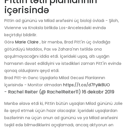
içərisində
Pittin ad gününü və Milad ərəfəsini üç bioloji övladı - Şiloh,
Vivienne və Knoksla birlikdə Los-Ancelesdəki evində
keçirtdiyi bildirilir.
Görə
Marie Claire
, bir mənbə, Brad Pitt'in üç övladlığa
götürdüyü Maddox, Pax və Zahara'nın tətildə ona
qoşulmayacağını iddia etdi. İçəridəki uşaq, altı uşağın
hamısının dəvət edildiyini və istədikləri zaman Pitt'in evində
qonaq olduqlarını qeyd etdi.
Brad Pitt-in Gənc Uşaqlarla Milad Gecəsi Planlarının
İçərisində - Monitor olmadan
https://t.co/d7FyIik8UO
- Rachel Reiter (@ RachelReiter11)
16 dekabr 2019
Mənbə əlavə etdi ki, Pittin bütün uşaqları Milad gününü Jolie
ilə qeyd etmək üçün hazır olacaqlar. İçəridəki uşaqlardan
bəzilərinin nə üçün onun ad gününü və ya Milad ərəfəsini
təşkil edə bilmədiklərini açıqlamadı, ancaq aktyorun ən