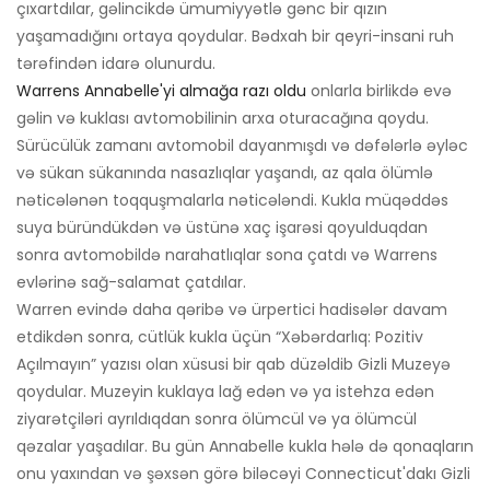
çıxartdılar, gəlincikdə ümumiyyətlə gənc bir qızın
yaşamadığını ortaya qoydular. Bədxah bir qeyri-insani ruh
tərəfindən idarə olunurdu.
Warrens Annabelle'yi almağa razı oldu
onlarla birlikdə evə
gəlin və kuklası avtomobilinin arxa oturacağına qoydu.
Sürücülük zamanı avtomobil dayanmışdı və dəfələrlə əyləc
və sükan sükanında nasazlıqlar yaşandı, az qala ölümlə
nəticələnən toqquşmalarla nəticələndi. Kukla müqəddəs
suya büründükdən və üstünə xaç işarəsi qoyulduqdan
sonra avtomobildə narahatlıqlar sona çatdı və Warrens
evlərinə sağ-salamat çatdılar.
Warren evində daha qəribə və ürpertici hadisələr davam
etdikdən sonra, cütlük kukla üçün “Xəbərdarlıq: Pozitiv
Açılmayın” yazısı olan xüsusi bir qab düzəldib Gizli Muzeyə
qoydular. Muzeyin kuklaya lağ edən və ya istehza edən
ziyarətçiləri ayrıldıqdan sonra ölümcül və ya ölümcül
qəzalar yaşadılar. Bu gün Annabelle kukla hələ də qonaqların
onu yaxından və şəxsən görə biləcəyi Connecticut'dakı Gizli