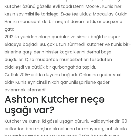
Kutcher özünü gözəllə evli tapdı Demi Moore . Kunis hər
kəsin sevimlisi ilə tarixləşdi
Evdə tək
ulduz: Macaulay Culkin.
Hər iki münasibət də bir neçə il davam etdi, ancaq sona
çatdı.
2012 ilə yenidən əlaqə qurdular və simsiz bağlı bir super
əlaqəyə başladı. Bu, çox uzun sürmədi: Kutcher və Kunis bir-
birlərinə qarşı dərin hisslər keçirdiklərini dərhal başa
düşdülər. Qısa müddətdə münasibətləri təsadüfən
ciddiləşdi və cütlük bir qurbangahda tapıldı.
Cütlük 2015-ci ildə düyünü bağladı. Onları nə qədər vaxt
aldı? Kunis eynicinsli nikah qanuniləşdirilənə qədər
evlənmək istəmədi!
Ashton Kutcher neçə
uşağı var?
Kutcher və Kunis, iki gözəl uşağın qürurlu valideynləridir. 90-
cı illərdən bəri məşhur olmalarına baxmayaraq, cütlük ailə