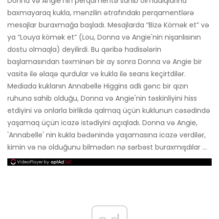
Donna və Angie'nin perqamentə sahib olmadıqlarına
baxmayaraq kukla, mənzilin ətrafındakı perqamentlərə
mesajlar buraxmağa başladı. Mesajlarda “Bizə Kömək et” və
ya “Louya kömək et” (Lou, Donna və Angie'nin nişanlısının
dostu olmaqla) deyilirdi. Bu qəribə hadisələrin
başlamasından təxminən bir ay sonra Donna və Angie bir
vasitə ilə əlaqə qurdular və kukla ilə seans keçirtdilər.
Mediada kuklanın Annabelle Higgins adlı gənc bir qızın
ruhuna sahib olduğu, Donna və Angie'nin təskinliyini hiss
etdiyini və onlarla birlikdə qalmaq üçün kuklunun cəsədində
yaşamaq üçün icazə istədiyini açıqladı. Donna və Angie,
'Annabelle' nin kukla bədənində yaşamasına icazə verdilər,
kimin və nə olduğunu bilmədən
nə
sərbəst buraxmışdılar ...