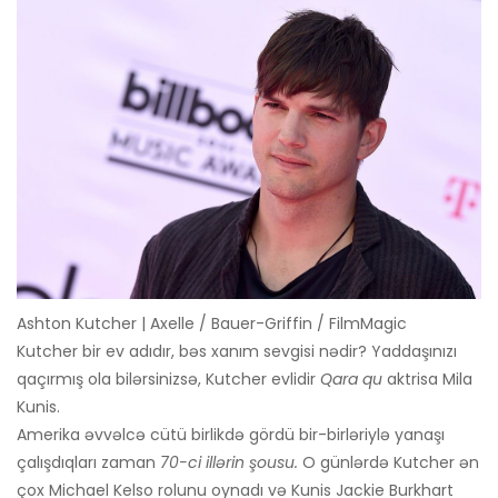
Ashton Kutcher | Axelle / Bauer-Griffin / FilmMagic
Kutcher bir ev adıdır, bəs xanım sevgisi nədir? Yaddaşınızı
qaçırmış ola bilərsinizsə, Kutcher evlidir
Qara qu
aktrisa Mila
Kunis.
Amerika əvvəlcə cütü birlikdə gördü bir-birləriylə yanaşı
çalışdıqları zaman
70-ci illərin şousu.
O günlərdə Kutcher ən
çox Michael Kelso rolunu oynadı və Kunis Jackie Burkhart