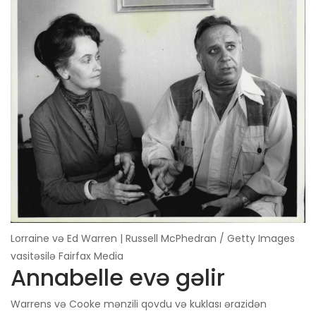
Lorraine və Ed Warren | Russell McPhedran / Getty Images
vasitəsilə Fairfax Media
Annabelle evə gəlir
Warrens və Cooke mənzili qovdu və kuklası ərazidən