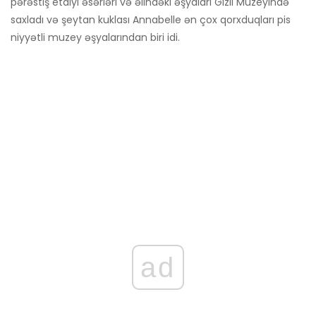
pərəstiş etdiyi əsərləri və əlindəki əşyaları Gizli Muzeyində
saxladı və şeytan kuklası Annabelle ən çox qorxduqları pis
niyyətli muzey əşyalarından biri idi.
ad