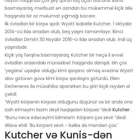
həyatı haqqında çox şey qorumaq üçün bacardı. Buna
baxmayaraq, mətbuat ən azından bu mükəmməl kiçik ailə
haqqında bir az məlumat yığmağı bacarır.
İlk övladları bir körpə qızdı: Wyatt Isabelle Kutcher. 1 oktyabr
2014-cü ildə anadan olub, beş yaşını tamamlayır. İkinci
övladları Dimitri 30 Noyabr 2016-cı ildə anadan olub. İndi üç
yaşındadır.
Kiçik yaş fərqinə baxmayaraq, Kutcher bir neçə il əvvəl
övladları arasındakı münasibət haqqında danışdı. Ən çox
'yeganə' uşaqlar olduğu kimi qısqanc olmaq əvəzinə Wyatt
alov götürən güvə kimi körpə qardaşını götürdü. Ellen
DeGeneres ilə müsahibə apararkən bu şirin kiçik rəydən əl
çəkdi.
“Wyatt körpənin körpəsi olduğunu düşünür və bir anda ona
izah etməyim lazım deyil
həqiqətən
körpəsi ”dedi
Kutcher
.
“Bunu necə edəcəyimi bilmirəm. Körpəni çox sevir ”dedi.
Əlavə etdi: 'Bu körpəni sevir - bəlkə də məndən çox.'
Kutcher və Kunis-dən