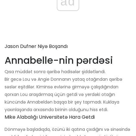
ad
Jason Dufner Niyə Boşandı
Annabelle-nin pərdəsi
Qısa müddət sonra qəribə hadisələr şiddətləndi.
Bir gecə Lou və Angie Donnanın yataq otağından qəribə
səslər eşitdilər. Kiminsə evlərinə girməyə çalışdığından
qorxan Lou araşdırmaq üçün getdi və yerdəki otağın
küncündə Annabeldən başqa bir şey tapmadı. Kuklaya
yaxınlaşanda arxasında birinin olduğunu hiss etdi.
Mike Alabalığı Universitetə ​​hara Getdi
Dönməyə başladıqda, özünü iki qatına çıxdığını və sinəsində