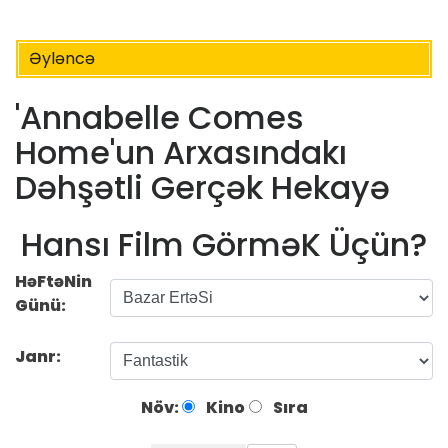
Əyləncə
'Annabelle Comes
Home'un Arxasındakı
Dəhşətli Gerçək Hekayə
Hansı Film GörməK Üçün?
HəFtəNin
Günü:
Janr:
Növ:
Kino
Sıra