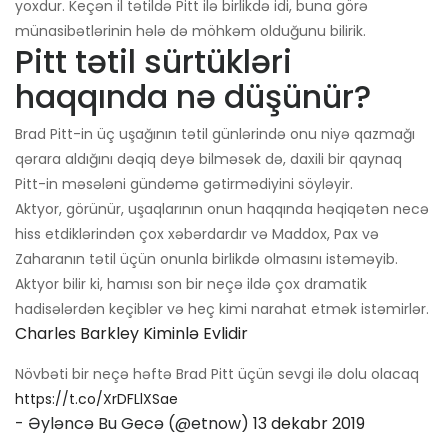
yoxdur. Keçən il tətildə Pitt ilə birlikdə idi, buna görə
münasibətlərinin hələ də möhkəm olduğunu bilirik.
Pitt tətil sürtükləri
haqqında nə düşünür?
Brad Pitt-in üç uşağının tətil günlərində onu niyə qazmağı
qərara aldığını dəqiq deyə bilməsək də, daxili bir qaynaq
Pitt-in məsələni gündəmə gətirmədiyini söyləyir.
Aktyor, görünür, uşaqlarının onun haqqında həqiqətən necə
hiss etdiklərindən çox xəbərdardır və Maddox, Pax və
Zaharanın tətil üçün onunla birlikdə olmasını istəməyib.
Aktyor bilir ki, hamısı son bir neçə ildə çox dramatik
hadisələrdən keçiblər və heç kimi narahat etmək istəmirlər.
Charles Barkley Kiminlə Evlidir
Növbəti bir neçə həftə Brad Pitt üçün sevgi ilə dolu olacaq
https://t.co/XrDFLlXSae
- Əyləncə Bu Gecə (@etnow)
13 dekabr 2019