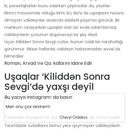
ki, pərəstişkarları bunu edərkən çırpınsalar da, yeyirlər.
Birinci mövsümdə olduğu kimi, bu dəfə də uşaqlarını nəzərə
almayan valideynlər arasında ədalətli payımızı görürük. Bir
məhkum cinayətkarı uşaqları olan bir evdə salamlamaq
valideynlərin çoxunun düşünəcəyi bir şey deyil.
Üçün
Kiliddən Sonra Sevgi
cütlər, bunun ciddi bir narahatlığı
görünmür. Əksər hallarda, valideyn həbsxanadan əvvəl də
bilmirdilər.
Roman, Arvad Və Qız Adlarını Idarə Edir
Uşaqlar ‘Kiliddən Sonra
Sevgi’də yaxşı deyil
Bu yazıya Instagram-da baxın
Mən onu çox sevirəm!
Tərəfindən paylaşılan bir yazı
Cheryl Childers
(@ cheryl.loveafterlockup) 6 sentyabr 2019-cu il, saat 13: 38-də PDT
Tərəfdarlar övladlarını birinci yerə qoymayan valideynlərin