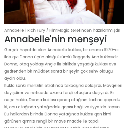
Annabelle | Rich Fury / FilmMagic tərəfindən hazırlanmışdır
Annabelle'nin mənşəyi
Gerçək həyatda olan Annabelle kuklası, bir ananın 1970-ci
ildə qızı Donna üçün aldığı üzümlü Raggedy Ann kuklasıdır.
Donna, otaq yoldaşı Angie ilə birlikdə yaşadığı kuklası evə
gətirəndən bir müddət sonra bir şeyin çox səhv olduğu
aydın oldu.
Kukla sanki mənzilin ətrafında təkbaşına dolaşırdı. Mövqeləri
dəyişdirər və nəticədə özünü fərqli otaqlara daşıyırdı. Bir
neçə halda, Donna kuklası qonaq otağının taxtına qoyurdu
ki, onu otağında yatağındakı qapısı bağlı vəziyyətdə tapsın.
Bu hallardan birində Donna yatağında kuklası qan kimi
görünən qırmızı rəngli bir maye maddə ilə tapdı.