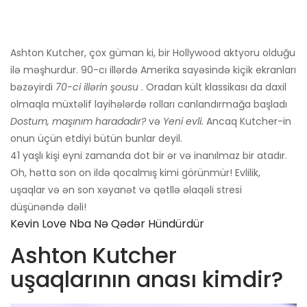
Ashton Kutcher, çox güman ki, bir Hollywood aktyoru olduğu
ilə məşhurdur. 90-cı illərdə Amerika sayəsində kiçik ekranları
bəzəyirdi
70-ci illərin şousu
. Oradan kült klassikası da daxil
olmaqla müxtəlif layihələrdə rolları canlandırmağa başladı
Dostum, maşınım haradadır?
və
Yeni evli.
Ancaq Kutcher-in
onun üçün etdiyi bütün bunlar deyil.
41 yaşlı kişi eyni zamanda dot bir ər və inanılmaz bir atadır.
Oh, hətta son on ildə qocalmış kimi görünmür! Evlilik,
uşaqlar və ən son xəyanət və qətllə əlaqəli stresi
düşünəndə dəli!
Kevin Love Nba Nə Qədər Hündürdür
Ashton Kutcher
uşaqlarının anası kimdir?