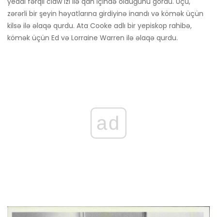
yeddi fərqli claw izi ilə qan içində olduğunu gördü. Üçü,
zərərli bir şeyin həyatlarına girdiyinə inandı və kömək üçün
kilsə ilə əlaqə qurdu. Ata Cooke adlı bir yepiskop rahibə,
kömək üçün Ed və Lorraine Warren ilə əlaqə qurdu.
ad