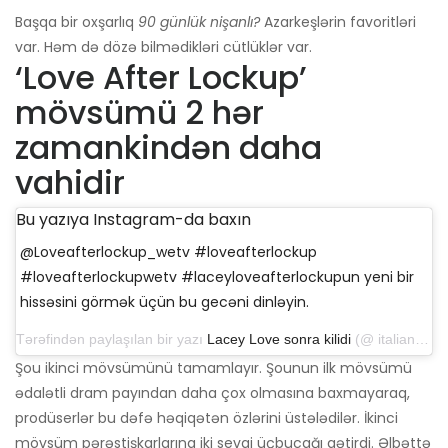
Başqa bir oxşarlıq
90 günlük nişanlı?
Azarkeşlərin favoritləri
var. Həm də dözə bilmədikləri cütlüklər var.
‘Love After Lockup’
mövsümü 2 hər
zamankindən daha
vahidir
Bu yazıya Instagram-da baxın
@Loveafterlockup_wetv #loveafterlockup
#loveafterlockupwetv #laceyloveafterlockupun yeni bir
hissəsini görmək üçün bu gecəni dinləyin.
Tərəfindən paylaşılan bir yazı
Lacey Love sonra kilidi
(@ italian_queen757) 15 Noyabr 2019 tarixində 16:55 PST
Şou ikinci mövsümünü tamamlayır. Şounun ilk mövsümü
ədalətli dram payından daha çox olmasına baxmayaraq,
prodüserlər bu dəfə həqiqətən özlərini üstələdilər. İkinci
mövsüm pərəstişkarlarına iki sevgi üçbucağı gətirdi. Əlbəttə