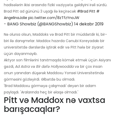
hadisələrin ikisi arasında fiziki vəziyyətə gəldiyini irəli sürdü.
Brad Pitt ad gününü 3 uşağı ilə keçirəcək
#Brad Pitt
#
AngelinaJolie
pic.twitter.com/8zTfzYnoJW
- BANG Showbiz (@BANGShowbiz)
14 dekabr 2019
Nə olursa olsun, Maddoks və Brad Pitt bir müddətdir ki, bir-
biri ilə danışmırlar. Maddox hazırda Cənubi Koreyadakı bir
universitetdə dərslərdə iştirak edir və Pitt hələ bir ziyarət
üçün dayanmayıb.
Aktyor son filmlərini tanıtmaqda kömək etmək üçün Asiyanı
gəzdi,
Ad Astra
və
Bir dəfə Hollywoodda
və bir çox insan
onun yanından düşərək Maddoxu Yonsei Universitetində
görməsini gözləyirdi. Əlbətdə bu olmadı.
'Brad Maddoxu görməyə çalışmadı' deyən bir adam
paylaşdı. 'Aralarında heç bir əlaqə olmadı.'
Pitt və Maddox nə vaxtsa
barışacaqlar?