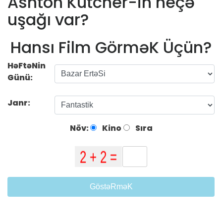
Ashton Kutcher-in neçə
uşağı var?
Hansı Film GörməK Üçün?
HəFtəNin
Günü:
Janr:
Növ:
Kino
Sıra
GöstəRməK