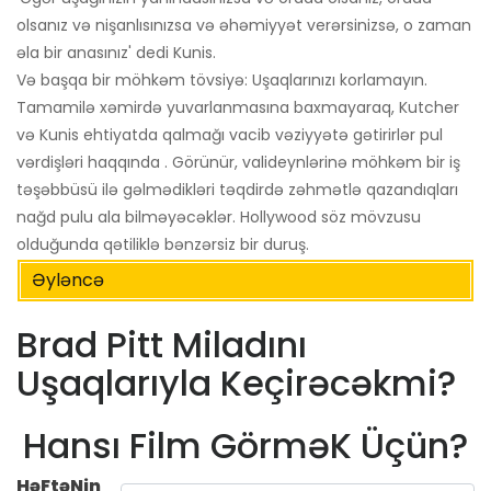
olsanız və nişanlısınızsa və əhəmiyyət verərsinizsə, o zaman
əla bir anasınız' dedi Kunis.
Və başqa bir möhkəm tövsiyə: Uşaqlarınızı korlamayın.
Tamamilə xəmirdə yuvarlanmasına baxmayaraq, Kutcher
və Kunis ehtiyatda qalmağı vacib vəziyyətə gətirirlər pul
vərdişləri haqqında . Görünür, valideynlərinə möhkəm bir iş
təşəbbüsü ilə gəlmədikləri təqdirdə zəhmətlə qazandıqları
nağd pulu ala bilməyəcəklər. Hollywood söz mövzusu
olduğunda qətiliklə bənzərsiz bir duruş.
Əyləncə
Brad Pitt Miladını
Uşaqlarıyla Keçirəcəkmi?
Hansı Film GörməK Üçün?
HəFtəNin