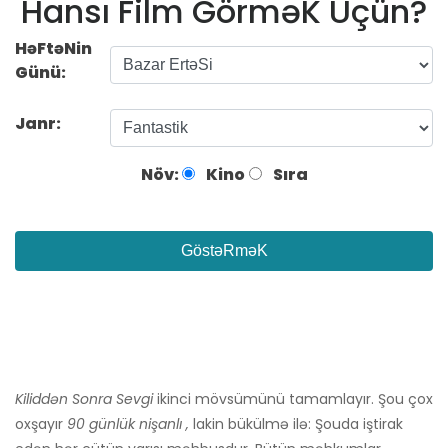
Hansı Film GörməK Üçün?
HəFtəNin
Günü:
Janr:
Növ:
Kino
Sıra
GöstəRməK
Kiliddən Sonra Sevgi
ikinci mövsümünü tamamlayır. Şou çox
oxşayır
90 günlük nişanlı ,
lakin bükülmə ilə: Şouda iştirak