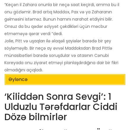
“Keçən il Zahara onunla bir neçə saat keçirdi, amma bu il
onu gözləmir. Brad artıq Maddox, Pax və ya Zaharanın
gəlməsini istəməz. Bunun hamını narahat etdiyini bilir.
Onsuz da bu qədər əziyyət çəkdikləri üçün məcbur
etməməyə qərar verdi ”dedi.
Jolie, Pitt və uşaqları ilə əlaqəli şayiələr barədə bir şey
söyləməyib. Bir neçə ay əvvəl Maddoksdan Brad Pittlə
münasibətləri barədə soruşdular və atasının Cənubi
Koreyada onu ziyarət etməyi planlaşdırdığına dair bir fikri
olmadığını açıqladı.
Əyləncə
‘Kiliddən Sonra Sevgi’: 1
Ulduzlu Tərəfdarlar Ciddi
Dözə bilmirlər