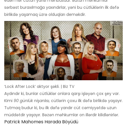
edən hər cütün yarısı məhbusdur. Bütün məhkumlar
sərbəst buraxılmağa yaxındırlar, yəni bu cütlüklərin ilk dəfə
birlikdə yaşamaq üzrə olduqları deməkdir.
‘Lock After Lock’ aktyor şəkli. | Biz TV
Aydındır ki, bunlar cütlüklər onlara qarşı işləyən çox şey var.
Kimi
90 günlük nişanlısı,
cütlərin çoxu ilk dəfə birlikdə yaşayır.
Tutmaq budur ki, bu ilk dəfə yarıdır cüt cəmiyyətdə uzun
müddətdir yaşayır. Bəzən məhkumlar on illərdir kilidlənirlər.
Patrick Mahomes Harada Böyüdü