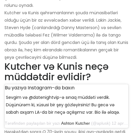
rolunu oynadı.
Kutcher və Kunis qəhrəmanlarının şouda münasibətləri
olduğu üçün bir az əvvəlcədən xəbər verildi. Lakin Jackie,
Steven Hyde (canlandırdığı Danny Masterson) və sevilən
mübadilə tələbəsi Fez (Wilmer Valderrama) ilə də tango
qurdu. Şouda yer alan dörd gəncdən üçü ilə tanış olan Kunis
obrazı ilə, heç kim ekrandakı romantikalarının gerçək bir
şeyə çevriləcəyini düşünə bilməzdi.
Kutcher və Kunis neçə
müddətdir evlidir?
Bu yazıya Instagram-da baxın
Sevgim və @datenightvip-ə sınaq müddəti verdik.
Düşünürəm ki, xüsusi bir şey gözləyirsiniz! Bu gecə və
sabah axşam LA-da bir neçə açılışımız var. Bio ilə əlaqə.
Tərəfindən paylaşılan bir yazı
Ashton Kutcher
(@aplusk) 12 aprel 2019-cu il, saat 14: 50-də PDT
Hərəkətdən sonra
O 70-lərin şousu,
ikisi ayrı-ayrılıqda getdi.