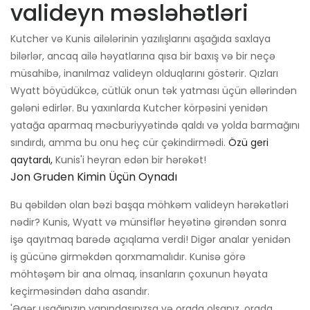
valideyn məsləhətləri
Kutcher və Kunis ailələrinin yazılışlarını aşağıda saxlaya
bilərlər, ancaq ailə həyatlarına qısa bir baxış və bir neçə
müsahibə, inanılmaz valideyn olduqlarını göstərir. Qızları
Wyatt böyüdükcə, cütlük onun tək yatması üçün əllərindən
gələni edirlər. Bu yaxınlarda Kutcher körpəsini yenidən
yatağa aparmaq məcburiyyətində qaldı və yolda barmağını
sındırdı, amma bu onu heç cür çəkindirmədi.
Özü geri
qaytardı,
Kunis'i heyran edən bir hərəkət!
Jon Gruden Kimin Üçün Oynadı
Bu qəbildən olan bəzi başqa möhkəm valideyn hərəkətləri
nədir? Kunis, Wyatt və münsiflər heyətinə girəndən sonra
işə qayıtmaq barədə açıqlama verdi! Digər analar yenidən
iş gücünə girməkdən qorxmamalıdır. Kunisə görə
möhtəşəm bir ana olmaq, insanların çoxunun həyata
keçirməsindən daha asandır.
'Əgər uşağınızın yanındasınızsa və orada olsanız, orada