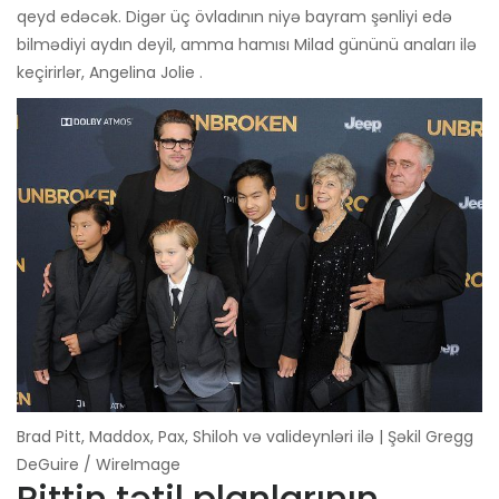
qeyd edəcək. Digər üç övladının niyə bayram şənliyi edə
bilmədiyi aydın deyil, amma hamısı Milad gününü anaları ilə
keçirirlər, Angelina Jolie .
Brad Pitt, Maddox, Pax, Shiloh və valideynləri ilə | Şəkil Gregg
DeGuire / WireImage
Pittin tətil planlarının