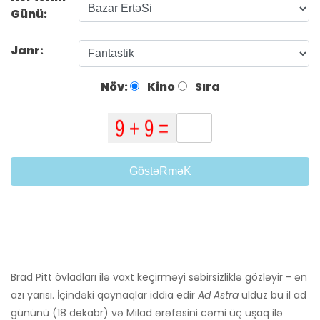
Günü:
Janr:
Növ:
Kino
Sıra
GöstəRməK
Brad Pitt övladları ilə vaxt keçirməyi səbirsizliklə gözləyir - ən
azı yarısı. İçindəki qaynaqlar iddia edir
Ad Astra
ulduz bu il ad
gününü (18 dekabr) və Milad ərəfəsini cəmi üç uşaq ilə