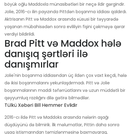
böyük oğlu Maddoxla münasibətləri bir neçə ildir gərgindir.
Jolie, 2016-cı ilin payızında Pittdən boşanma iddiası qaldırdı.
Aktrisanın Pitt və Maddox arasında xüsusi bir təyyarədə
yaşanan mübahisədən sonra evliliyin fişini çəkməyə qərar
verdiyi bildirildi.
Brad Pitt və Maddox hələ
danışıq şərtləri ilə
danışmırlar
Jolie'nin boşanma iddiasından üç ildən çox vaxt keçdi, hələ
də ikisi boşanmalarını yekunlaşdırmadı. Pitt və Jolie
boşanmalarının maddi təfərrüatlarını və uzun müddətli bir
qəyyumluq razılığını dilə gətirə bilmədilər.
Tülkü Xəbəri Bill Hemmer Evlidir
2016-cı ildə Pitt və Maddoks arasında nələrin aşağı
düşdüyünü də bilmirik. İlk məlumatlar, Pittin daha sonra
uşaq istismarından təmizlənməsinə baxmayaraq,