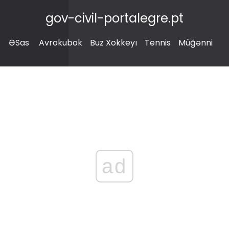
gov-civil-portalegre.pt
ƏSas
Avrokubok
Buz Xokkeyı
Tennis
Müğənni
ad