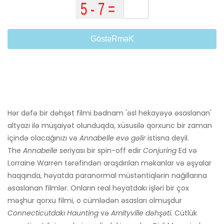
GöstəRməK
Hər dəfə bir dəhşət filmi bədnam 'əsl hekayəyə əsaslanan'
altyazı ilə müşaiyət olunduqda, xüsusilə qorxunc bir zaman
içində olacağınızı və
Annabelle evə gəlir
istisna deyil.
The
Annabelle
seriyası bir spin-off edir
Conjuring
Ed və
Lorraine Warren tərəfindən araşdırılan məkanlar və əşyalar
haqqında, həyatda paranormal müstəntiqlərin nağıllarına
əsaslanan filmlər. Onların real həyatdakı işləri bir çox
məşhur qorxu filmi, o cümlədən əsasları olmuşdur
Connecticutdakı Haunting
və
Amityville dəhşəti.
Cütlük