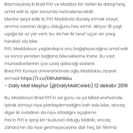
Baxmayaraq ki Brad Pitt və Maddox bir-birləri ilə danışmırıq,
ümid edir ki, işlər sonunda nəticələnəcəkdir.
Mənbə qeyd edib ki, Pitt Maddoxla düzəliş etmək istəyir,
amma vaxtının doğru olduğunu hiss etmir. Aktyor 18 yaşlı
uşağa bir az yer verir, bu da hər iki tərəf üçün ən yaxşı
hərəkət ola bilər.
Pitt, Maddoksun yaşlandıqca onu bağışlayacağına ümid edir
və sonra yenidən bağlana biləcəklərinə inanır. Bu vaxt
münasibətlərinin çox uzaq qalacağı səslənir.
Bred Pitt Koreya Universitetində oğlu Maddoksu ziyarət
etmədi
https://t.co/El6hAWSkbu
- Daily Mail Məşhur (@DailyMailCeleb)
12 dekabr 2019
Bu, Maddoxun Brad Pitt'in ad günü və ya Milad ərəfəsində
iştirak etməyi niyə planlaşdırmadığını izah edə bilər, ancaq
digər iki övladının da niyə atladığını açıqlamır.
Pax'ın Pitt'e qarşı kin-küdurəti olduğu bildirilir, ancaq
Zahara'nın da niyə getməyəcəyinə dair heç bir fikrimiz