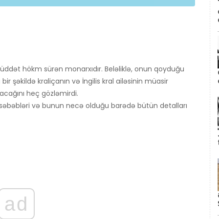
n müddət hökm sürən monarxıdır. Beləliklə, onun qoyduğu
ir şəkildə kraliçanın və İngilis kral ailəsinin müasir
xacağını heç gözləmirdi.
 səbəbləri və bunun necə olduğu barədə bütün detalları
ad