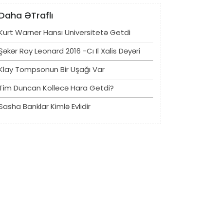
Daha ƏTraflı
Kurt Warner Hansı Universitetə ​​getdi
Şəkər Ray Leonard 2016 -cı Il Xalis Dəyəri
Klay Tompsonun Bir Uşağı Var
Tim Duncan Kollecə Hara Getdi?
Sasha Banklar Kimlə Evlidir