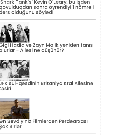
'Shark Tank's' Kevin O'Leary, bu işdən
qovulduqdan sonra öyrəndiyi 1 nömrəli
dərs olduğunu söylədi
Gigi Hadid və Zayn Malik yenidən tanış
olurlar - Ailəsi nə düşünür?
JFK sui-qəsdinin Britaniya Kral Ailəsinə
təsiri
Ən Sevdiyiniz Filmlərdən Pərdəarxası
Şok Sirlər