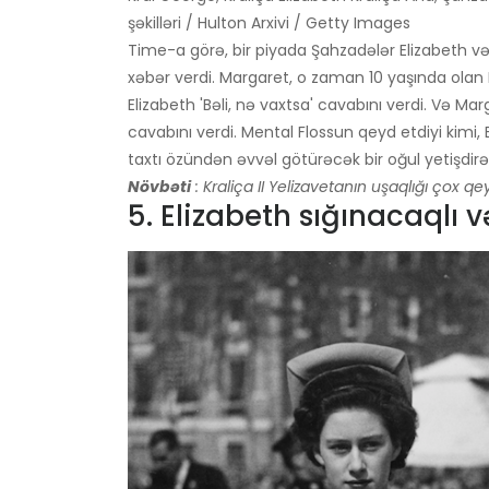
şəkilləri / Hulton Arxivi / Getty Images
Time-a görə, bir piyada Şahzadələr Elizabeth 
xəbər verdi. Margaret, o zaman 10 yaşında olan E
Elizabeth 'Bəli, nə vaxtsa' cavabını verdi. Və Ma
cavabını verdi. Mental Flossun qeyd etdiyi kimi, 
taxtı özündən əvvəl götürəcək bir oğul yetişdirə
Növbəti
: Kraliça II Yelizavetanın uşaqlığı çox qey
5. Elizabeth sığınacaqlı 