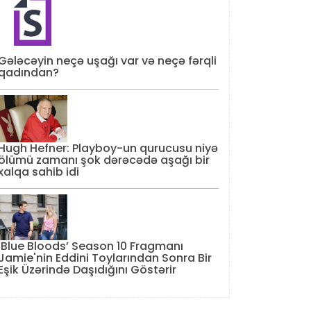
Gələcəyin neçə uşağı var və neçə fərqli
qadından?
Hugh Hefner: Playboy-un qurucusu niyə
ölümü zamanı şok dərəcədə aşağı bir
xalqa sahib idi
‘Blue Bloods’ Season 10 Fragmanı
Jamie'nin Eddini Toylarından Sonra Bir
Eşik Üzərində Daşıdığını Göstərir