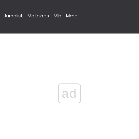
Jurnalist
Motokros
Mlb
Mma
ad