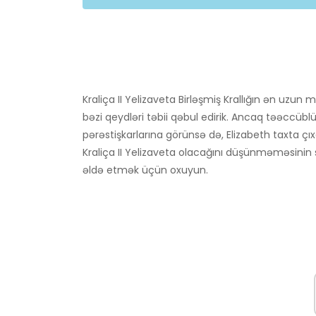
Kraliça II Yelizaveta Birləşmiş Krallığın ən uzu
bəzi qeydləri təbii qəbul edirik. Ancaq təəccüblü b
pərəstişkarlarına görünsə də, Elizabeth taxta çı
Kraliça II Yelizaveta olacağını düşünməməsinin
əldə etmək üçün oxuyun.