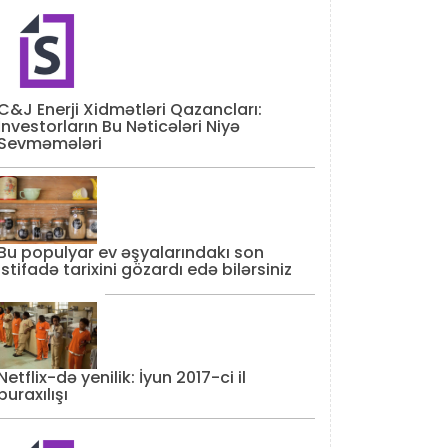
C&J Enerji Xidmətləri Qazancları:
İnvestorların Bu Nəticələri Niyə
Sevməmələri
Bu populyar ev əşyalarındakı son
istifadə tarixini gözardı edə bilərsiniz
Netflix-də yenilik: İyun 2017-ci il
buraxılışı