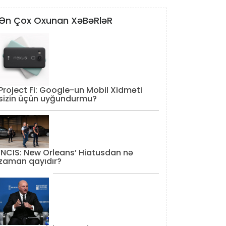
Ən Çox Oxunan XəBəRləR
Project Fi: Google-un Mobil Xidməti
sizin üçün uyğundurmu?
‘NCIS: New Orleans’ Hiatusdan nə
zaman qayıdır?