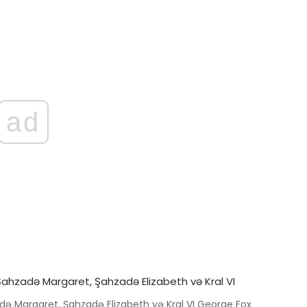
ad
zadə Margaret, Şahzadə Elizabeth və Kral VI George Fox