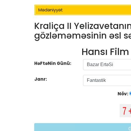
Mədəniyyət
Kraliça II Yelizavetanı
gözləməməsinin əsl s
Hansı Fil
HəFtəNin Günü:
Janr:
Növ: