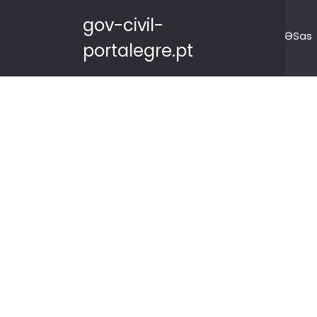
gov-civil-
ƏSas
portalegre.pt