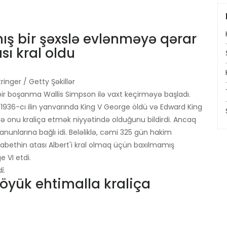
ış bir şəxslə evlənməyə qərar
ası kral oldu
ringer / Getty Şəkillər
bir boşanma Wallis Simpson ilə vaxt keçirməyə başladı.
1936-cı ilin yanvarında King V George öldü və Edward King
və onu kraliça etmək niyyətində olduğunu bildirdi. Ancaq
qanunlarına bağlı idi. Beləliklə, cəmi 325 gün hakim
zabethin atası Albert'i kral olmaq üçün baxılmamış
 VI etdi.
i.
böyük ehtimalla kraliça