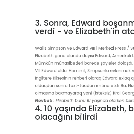
3. Sonra, Edward boşanm
verdi - və Elizabeth'in at
Wallis Simpson və Edward VIII | Mərkəzi Press / St
Elizabeth gənc olanda dayısı Edward, Amerikalı 
Mümkün münasibətləri barədə şayiələr dolaşdı. 
VIII Edward oldu. Həmin il, Simpsonla evlənmək 
İngiltərə Kilsəsinin rəhbəri olaraq Edward əxlaq 
olduqdan sonra taxt-tacdan imtina etdi. Bu, Eli
olmasına baxmayaraq yeni (istəksiz) Kral George
Növbəti
: Elizabeth bunu 10 yaşında olarkən bilird
4. 10 yaşında Elizabeth, 
olacağını bilirdi