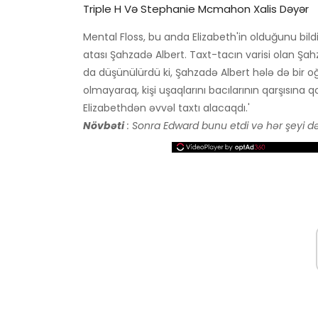
Triple H Və Stephanie Mcmahon Xalis Dəyər
Mental Floss, bu anda Elizabeth'in olduğunu bild
atası Şahzadə Albert. Taxt-tacın varisi olan Şah
da düşünülürdü ki, Şahzadə Albert hələ də bir oğu
olmayaraq, kişi uşaqlarını bacılarının qarşısına qo
Elizabethdən əvvəl taxtı alacaqdı.'
Növbəti
: Sonra Edward bunu etdi və hər şeyi dəy