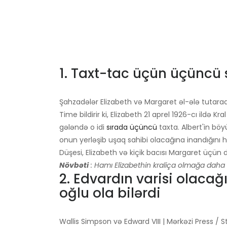
1. Taxt-tac üçün üçüncü 
Şahzadələr Elizabeth və Margaret əl-ələ tutaraq 
Time bildirir ki, Elizabeth 21 aprel 1926-cı ildə
gələndə o idi
sırada üçüncü
taxta. Albert'in bö
onun yerləşib uşaq sahibi olacağına inandığını his
Düşesi, Elizabeth və kiçik bacısı Margaret üçün
Növbəti
: Hamı Elizabethin kraliça olmağa dah
2. Edvardın varisi olacağı
oğlu ola bilərdi
Wallis Simpson və Edward VIII | Mərkəzi Press / St