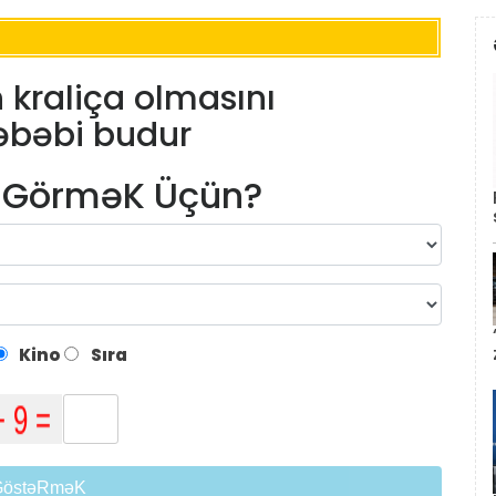
n kraliça olmasını
əbəbi budur
m GörməK Üçün?
Kino
Sıra
GöstəRməK