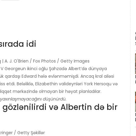
sırada idi
| A. J. O'Brien / Fox Photos / Getty Images
 Kral V Georgeun ikinci oğlu Şahzadə Albert’də dünyaya
yük qardaşı Edward hələ evlənməmişdi. Ancaq kral ailəsi
s etdi. Beləliklə, Elizabethin valideynləri York Hersoqu və
 diqqət mərkəzində olmayan bir həyat planladılar.
a yaxınlaşmayacağını düşünürdü.
 gözlənilirdi və Albertin də bir
ringer / Getty Şəkillər