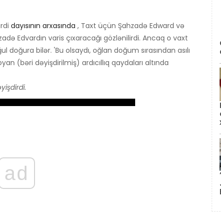
irdi
dayısının arxasında
, Taxt üçün Şahzadə Edward və
zadə Edvardın varis çıxaracağı gözlənilirdi. Ancaq o vaxt
l doğura bilər. 'Bu olsaydı, oğlan doğum sırasından asılı
yan (bəri dəyişdirilmiş) ardıcıllıq qaydaları altında
işdirdi.
ad