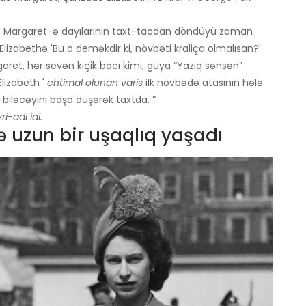
və Margaret-ə dayılarının taxt-tacdan döndüyü zaman
lizabethə 'Bu o deməkdir ki, növbəti kraliça olmalısan?'
rgaret, hər sevən kiçik bacı kimi, guya “Yazıq sənsən”
Elizabeth '
ehtimal olunan varis
ilk növbədə atasının hələ
 biləcəyini başa düşərək taxtda. ”
ri-adi idi.
və uzun bir uşaqlıq yaşadı