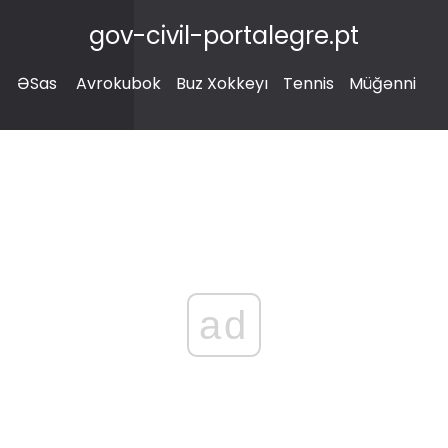
gov-civil-portalegre.pt
ƏSas
Avrokubok
Buz Xokkeyı
Tennis
Müğənni
ad