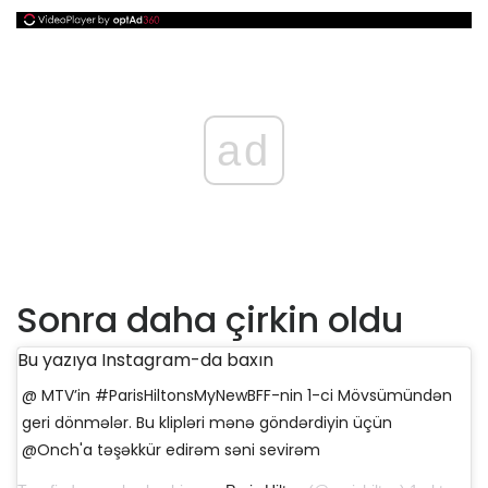
ad
Sonra daha çirkin oldu
Bu yazıya Instagram-da baxın
@ MTV’in #ParisHiltonsMyNewBFF-nin 1-ci Mövsümündən
geri dönmələr. Bu klipləri mənə göndərdiyin üçün
@Onch'a təşəkkür edirəm səni sevirəm