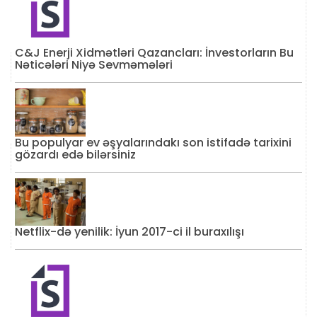
C&J Enerji Xidmətləri Qazancları: İnvestorların Bu
Nəticələri Niyə Sevməmələri
Bu populyar ev əşyalarındakı son istifadə tarixini
gözardı edə bilərsiniz
Netflix-də yenilik: İyun 2017-ci il buraxılışı