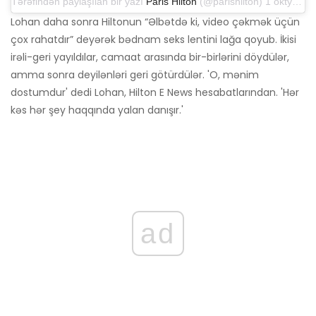
Tərəfindən paylaşılan bir yazı
Paris Hilton
(@parishilton) 1 oktyabr 2018-ci il, saat 2: 19-da PDT
Lohan daha sonra Hiltonun “Əlbətdə ki, video çəkmək üçün
çox rahatdır” deyərək bədnam seks lentini lağa qoyub. İkisi
irəli-geri yayıldılar, camaat arasında bir-birlərini döydülər,
amma sonra deyilənləri geri götürdülər. 'O, mənim
dostumdur' dedi Lohan, Hilton E News hesabatlarından. 'Hər
kəs hər şey haqqında yalan danışır.'
ad