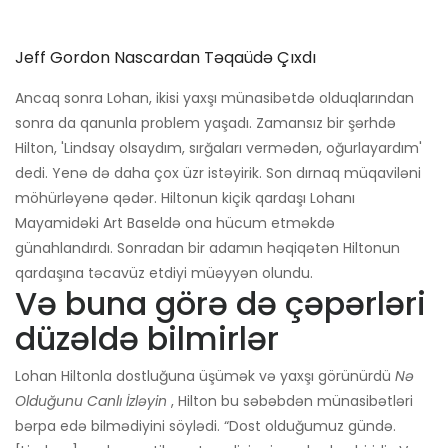
Jeff Gordon Nascardan Təqaüdə Çıxdı
Ancaq sonra Lohan, ikisi yaxşı münasibətdə olduqlarından
sonra da qanunla problem yaşadı. Zamansız bir şərhdə
Hilton, 'Lindsay olsaydım, sırğaları vermədən, oğurlayardım'
dedi. Yenə də daha çox üzr istəyirik. Son dırnaq müqaviləni
möhürləyənə qədər. Hiltonun kiçik qardaşı Lohanı
Mayamidəki Art Baseldə ona hücum etməkdə
günahlandırdı. Sonradan bir adamın həqiqətən Hiltonun
qardaşına təcavüz etdiyi müəyyən olundu.
Və buna görə də çəpərləri
düzəldə bilmirlər
Lohan Hiltonla dostluğuna üşümək və yaxşı görünürdü
Nə
Olduğunu Canlı İzləyin
, Hilton bu səbəbdən münasibətləri
bərpa edə bilmədiyini söylədi. “Dost olduğumuz gündə.