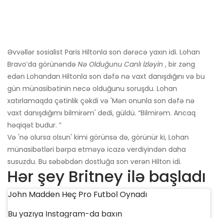
Əvvəllər sosialist Paris Hiltonla son dərəcə yaxın idi. Lohan
Bravo’da görünəndə
Nə Olduğunu Canlı İzləyin
, bir zəng
edən Lohandan Hiltonla son dəfə nə vaxt danışdığını və bu
gün münasibətinin necə olduğunu soruşdu. Lohan
xatırlamaqda çətinlik çəkdi və 'Mən onunla son dəfə nə
vaxt danışdığımı bilmirəm' dedi, güldü. “Bilmirəm. Ancaq
həqiqət budur. ”
Və 'nə olursa olsun' kimi görünsə də, görünür ki, Lohan
münasibətləri bərpa etməyə icazə verdiyindən daha
susuzdu. Bu səbəbdən dostluğa son verən Hilton idi.
Hər şey Britney ilə başladı
John Madden Heç Pro Futbol Oynadı
Bu yazıya Instagram-da baxın