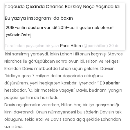
Təqaüdə Çıxanda Charles Barkley Neçə Yaşında Idi
Bu yazıya Instagram-da baxın
2018-ci ilin dastanı var idi! 2019-cu ili gözləmək olmur!
@KevinOstaj
Tərəfindən paylaşılan bir yazı
Paris Hilton
(@parishilton) 30 dekabr 2018-ci il tarixində, saat 11: 31-də PST
İkisi sarsılmış yerdəydi, lakin Lohan Hiltonun keçmişi Stavros
Niarchos ilə görüşdükdən sonra oyun idi. Hilton və rəfiqəsi
Brandon Davis mətbuatda Lohan üçün gəldilər. Davisin
“İddiaya görə 7 milyon dollar dəyərində olduğunu
düşünürəm, yəni həqiqətən kasıbdır. İyrəncdir ”
E Xəbərlər
hesabatlar. 'O, bir moteldə yaşayır.' Davis, bədnam 'yanğın
paçası' şərhini də hazırladı.
Davis açıqlamalar verərkən, Hilton heç bir işə qarışmadığı
kimi davranırdı. Onun nümayəndəsi bu sözlərin Davisin tək
olduğunu təkid etdi və Davis sonda açıq şəkildə Lohandan
üzr istədi.