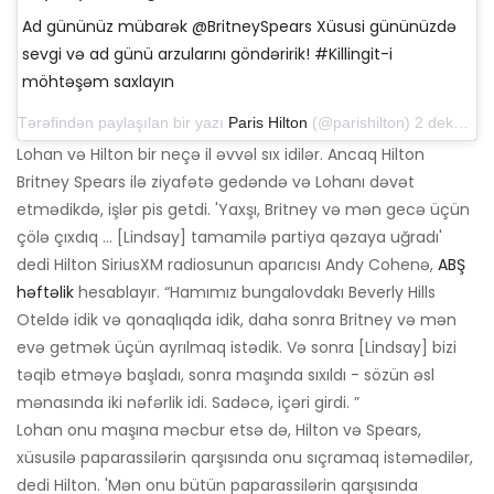
Ad gününüz mübarək @BritneySpears Xüsusi gününüzdə
sevgi və ad günü arzularını göndəririk! #Killingit-i
möhtəşəm saxlayın
Tərəfindən paylaşılan bir yazı
Paris Hilton
(@parishilton) 2 dekabr 2018-ci il tarixində, saat 21: 23-də PST
Lohan və Hilton bir neçə il əvvəl sıx idilər. Ancaq Hilton
Britney Spears ilə ziyafətə gedəndə və Lohanı dəvət
etmədikdə, işlər pis getdi. 'Yaxşı, Britney və mən gecə üçün
çölə çıxdıq ... [Lindsay] tamamilə partiya qəzaya uğradı'
dedi Hilton SiriusXM radiosunun aparıcısı Andy Cohenə,
ABŞ
həftəlik
hesablayır. “Hamımız bungalovdakı Beverly Hills
Oteldə idik və qonaqlıqda idik, daha sonra Britney və mən
evə getmək üçün ayrılmaq istədik. Və sonra [Lindsay] bizi
təqib etməyə başladı, sonra maşında sıxıldı - sözün əsl
mənasında iki nəfərlik idi. Sadəcə, içəri girdi. ”
Lohan onu maşına məcbur etsə də, Hilton və Spears,
xüsusilə paparassilərin qarşısında onu sıçramaq istəmədilər,
dedi Hilton. 'Mən onu bütün paparassilərin qarşısında