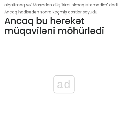
alçaltmaq və' Maşından düş 'kimi olmaq istəmədim' dedi.
Ancaq hadisədən sonra keçmiş dostlar soyudu.
Ancaq bu hərəkət
müqaviləni möhürlədi
ad