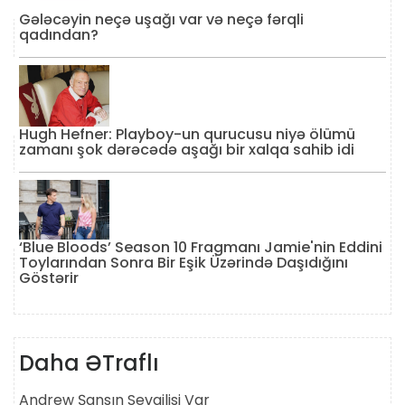
Gələcəyin neçə uşağı var və neçə fərqli
qadından?
Hugh Hefner: Playboy-un qurucusu niyə ölümü
zamanı şok dərəcədə aşağı bir xalqa sahib idi
‘Blue Bloods’ Season 10 Fragmanı Jamie'nin Eddini
Toylarından Sonra Bir Eşik Üzərində Daşıdığını
Göstərir
Daha ƏTraflı
Andrew Şansın Sevgilisi Var