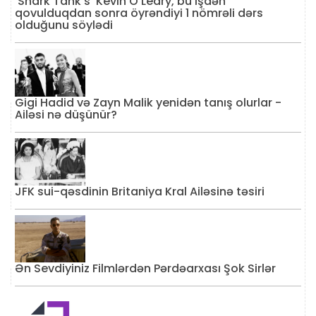
'Shark Tank's' Kevin O'Leary, bu işdən
qovulduqdan sonra öyrəndiyi 1 nömrəli dərs
olduğunu söylədi
Gigi Hadid və Zayn Malik yenidən tanış olurlar -
Ailəsi nə düşünür?
JFK sui-qəsdinin Britaniya Kral Ailəsinə təsiri
Ən Sevdiyiniz Filmlərdən Pərdəarxası Şok Sirlər