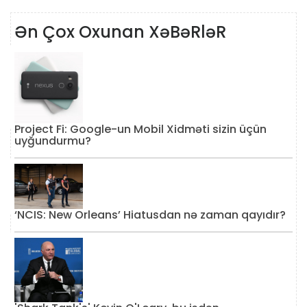
Ən Çox Oxunan XəBəRləR
Project Fi: Google-un Mobil Xidməti sizin üçün
uyğundurmu?
‘NCIS: New Orleans’ Hiatusdan nə zaman qayıdır?