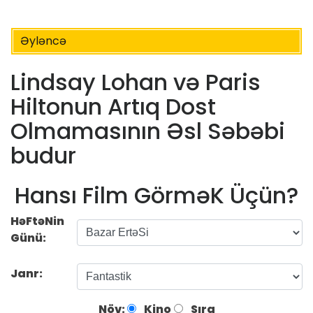
Əyləncə
Lindsay Lohan və Paris
Hiltonun Artıq Dost
Olmamasının Əsl Səbəbi
budur
Hansı Film GörməK Üçün?
HəFtəNin
Günü:
Janr:
Növ:
Kino
Sıra