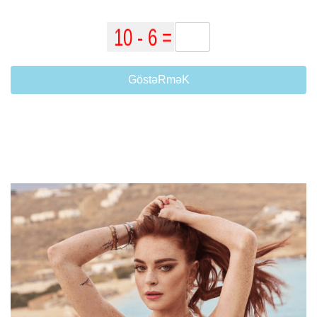
GöstəRməK