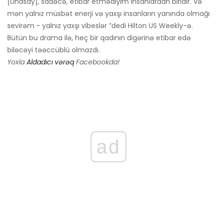
[Lindsay], sadəcə, etibar etmədiyim insanlardan biridir. Və
mən yalnız müsbət enerji və yaxşı insanların yanında olmağı
sevirəm - yalnız yaxşı vibeslər ”dedi Hilton US Weekly-ə.
Bütün bu drama ilə, heç bir qadının digərinə etibar edə
biləcəyi təəccüblü olmazdı.
Yoxla
Aldadıcı vərəq
Facebookda!
ad