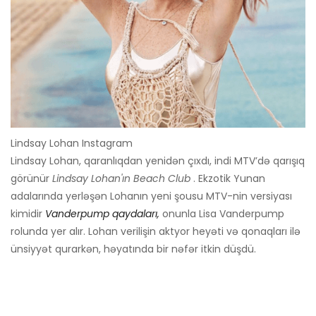
Lindsay Lohan Instagram
Lindsay Lohan, qaranlıqdan yenidən çıxdı, indi MTV’də qarışıq
görünür
Lindsay Lohan'ın Beach Club
. Ekzotik Yunan
adalarında yerləşən Lohanın yeni şousu MTV-nin versiyası
kimidir
Vanderpump qaydaları,
onunla Lisa Vanderpump
rolunda yer alır. Lohan verilişin aktyor heyəti və qonaqları ilə
ünsiyyət qurarkən, həyatında bir nəfər itkin düşdü.